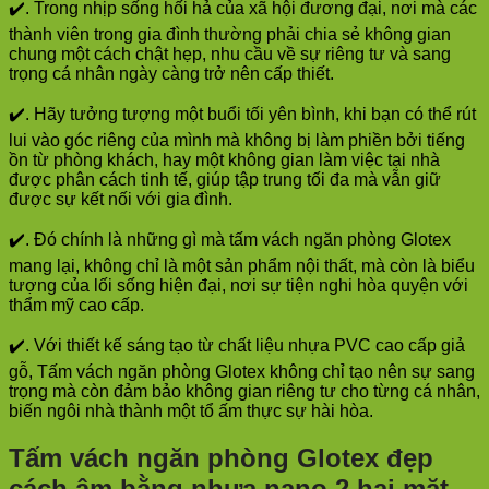
✔️. Trong nhịp sống hối hả của xã hội đương đại, nơi mà các
thành viên trong gia đình thường phải chia sẻ không gian
chung một cách chật hẹp, nhu cầu về sự riêng tư và sang
trọng cá nhân ngày càng trở nên cấp thiết.
✔️. Hãy tưởng tượng một buổi tối yên bình, khi bạn có thể rút
lui vào góc riêng của mình mà không bị làm phiền bởi tiếng
ồn từ phòng khách, hay một không gian làm việc tại nhà
được phân cách tinh tế, giúp tập trung tối đa mà vẫn giữ
được sự kết nối với gia đình.
✔️. Đó chính là những gì mà tấm vách ngăn phòng Glotex
mang lại, không chỉ là một sản phẩm nội thất, mà còn là biểu
tượng của lối sống hiện đại, nơi sự tiện nghi hòa quyện với
thẩm mỹ cao cấp.
✔️. Với thiết kế sáng tạo từ chất liệu nhựa PVC cao cấp giả
gỗ, Tấm vách ngăn phòng Glotex không chỉ tạo nên sự sang
trọng mà còn đảm bảo không gian riêng tư cho từng cá nhân,
biến ngôi nhà thành một tổ ấm thực sự hài hòa.
Tấm vách ngăn phòng Glotex đẹp
cách âm bằng nhựa nano 2 hai mặt