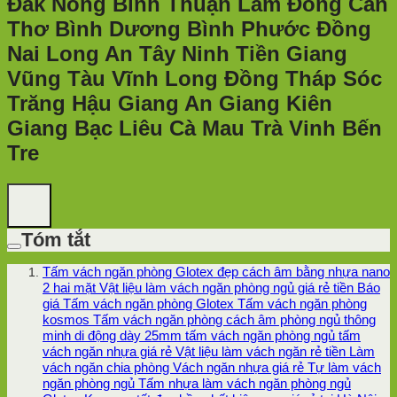
Đắk Nông Bình Thuận Lâm Đồng Cần
Thơ Bình Dương Bình Phước Đồng
Nai Long An Tây Ninh Tiền Giang
Vũng Tàu Vĩnh Long Đồng Tháp Sóc
Trăng Hậu Giang An Giang Kiên
Giang Bạc Liêu Cà Mau Trà Vinh Bến
Tre
Tóm tắt
Tấm vách ngăn phòng Glotex đẹp cách âm bằng nhựa nano
2 hai mặt Vật liệu làm vách ngăn phòng ngủ giá rẻ tiền Báo
giá Tấm vách ngăn phòng Glotex Tấm vách ngăn phòng
kosmos Tấm vách ngăn phòng cách âm phòng ngủ thông
minh di động dày 25mm tấm vách ngăn phòng ngủ tấm
vách ngăn nhựa giá rẻ Vật liệu làm vách ngăn rẻ tiền Làm
vách ngăn chia phòng Vách ngăn nhựa giá rẻ Tự làm vách
ngăn phòng ngủ Tấm nhựa làm vách ngăn phòng ngủ