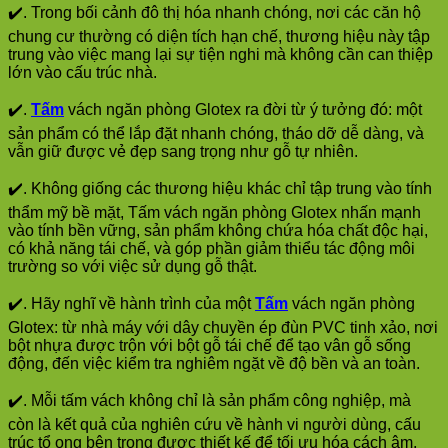
✔️. Trong bối cảnh đô thị hóa nhanh chóng, nơi các căn hộ
chung cư thường có diện tích hạn chế, thương hiệu này tập
trung vào việc mang lại sự tiện nghi mà không cần can thiệp
lớn vào cấu trúc nhà.
✔️.
Tấm
vách ngăn phòng Glotex ra đời từ ý tưởng đó: một
sản phẩm có thể lắp đặt nhanh chóng, tháo dỡ dễ dàng, và
vẫn giữ được vẻ đẹp sang trọng như gỗ tự nhiên.
✔️. Không giống các thương hiệu khác chỉ tập trung vào tính
thẩm mỹ bề mặt, Tấm vách ngăn phòng Glotex nhấn mạnh
vào tính bền vững, sản phẩm không chứa hóa chất độc hại,
có khả năng tái chế, và góp phần giảm thiểu tác động môi
trường so với việc sử dụng gỗ thật.
✔️. Hãy nghĩ về hành trình của một
Tấm
vách ngăn phòng
Glotex: từ nhà máy với dây chuyền ép đùn PVC tinh xảo, nơi
bột nhựa được trộn với bột gỗ tái chế để tạo vân gỗ sống
động, đến việc kiểm tra nghiêm ngặt về độ bền và an toàn.
✔️. Mỗi tấm vách không chỉ là sản phẩm công nghiệp, mà
còn là kết quả của nghiên cứu về hành vi người dùng, cấu
trúc tổ ong bên trong được thiết kế để tối ưu hóa cách âm,