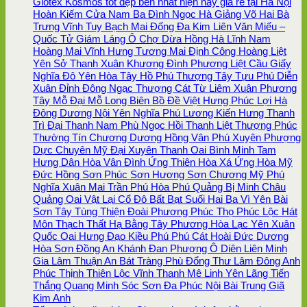
Glotex Kosmos tốt đẹp bền nhất hiện nay giá rẻ tại Hà Nội
Hoàn Kiếm Cửa Nam Ba Đình Ngọc Hà Giảng Võ Hai Bà
Trưng Vĩnh Tuy Bạch Mai Đống Đa Kim Liên Văn Miếu –
Quốc Tử Giám Láng Ô Chợ Dừa Hồng Hà Lĩnh Nam
Hoàng Mai Vĩnh Hưng Tương Mai Định Công Hoàng Liệt
Yên Sở Thanh Xuân Khương Đình Phương Liệt Cầu Giấy
Nghĩa Đô Yên Hòa Tây Hồ Phú Thượng Tây Tựu Phú Diễn
Xuân Đỉnh Đông Ngạc Thượng Cát Từ Liêm Xuân Phương
Tây Mỗ Đại Mỗ Long Biên Bồ Đề Việt Hưng Phúc Lợi Hà
Đông Dương Nội Yên Nghĩa Phú Lương Kiến Hưng Thanh
Trì Đại Thanh Nam Phù Ngọc Hồi Thanh Liệt Thượng Phúc
Thường Tín Chương Dương Hồng Vân Phú Xuyên Phượng
Dực Chuyên Mỹ Đại Xuyên Thanh Oai Bình Minh Tam
Hưng Dân Hòa Vân Đình Ứng Thiên Hòa Xá Ứng Hòa Mỹ
Đức Hồng Sơn Phúc Sơn Hương Sơn Chương Mỹ Phú
Nghĩa Xuân Mai Trần Phú Hòa Phú Quảng Bị Minh Châu
Quảng Oai Vật Lại Cổ Đô Bất Bạt Suối Hai Ba Vì Yên Bài
Sơn Tây Tùng Thiện Đoài Phương Phúc Thọ Phúc Lộc Hát
Môn Thạch Thất Hạ Bằng Tây Phương Hòa Lạc Yên Xuân
Quốc Oai Hưng Đạo Kiều Phú Phú Cát Hoài Đức Dương
Hòa Sơn Đồng An Khánh Đan Phượng Ô Diên Liên Minh
Gia Lâm Thuận An Bát Tràng Phù Đổng Thư Lâm Đông Anh
Phúc Thịnh Thiên Lộc Vĩnh Thanh Mê Linh Yên Lãng Tiến
Thắng Quang Minh Sóc Sơn Đa Phúc Nội Bài Trung Giã
Kim Anh