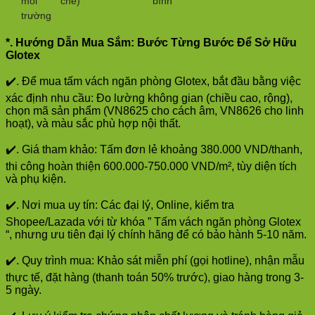
môi
chế)
bình
trường
*. Hướng Dẫn Mua Sắm: Bước Từng Bước Để Sở Hữu
Glotex
✔️. Để mua tấm vách ngăn phòng Glotex, bắt đầu bằng việc
xác định nhu cầu: Đo lường không gian (chiều cao, rộng),
chọn mã sản phẩm (VN8625 cho cách âm, VN8626 cho linh
hoạt), và màu sắc phù hợp nội thất.
✔️. Giá tham khảo: Tấm đơn lẻ khoảng 380.000 VND/thanh,
thi công hoàn thiện 600.000-750.000 VND/m², tùy diện tích
và phụ kiện.
✔️. Nơi mua uy tín: Các đại lý, Online, kiểm tra
Shopee/Lazada với từ khóa ” Tấm vách ngăn phòng Glotex
“, nhưng ưu tiên đại lý chính hãng để có bảo hành 5-10 năm.
✔️. Quy trình mua: Khảo sát miễn phí (gọi hotline), nhận mẫu
thực tế, đặt hàng (thanh toán 50% trước), giao hàng trong 3-
5 ngày.