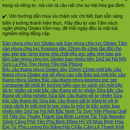
trọng và riêng tư, mà còn là cầu nối cho sự hài hòa gia đình.
✔️. Với hướng dẫn mua và chăm sóc chi tiết, bạn sẵn sàng
biến ý tưởng thành hiện thực. Hãy đầu tư vào Tấm vách
ngăn phòng Glotex hôm nay, để mỗi ngày đều là một trải
nghiệm sống đẳng cấp.
Sàn nhựa chịu lực Glotex giá Sàn nhựa chịu lực Glotex Tấm
sàn nhựa chịu lực Kosmos dày 22mm thi công lắp đặt cho
gác xép gác lửng trong nhà chất liệu pvc siêu nhẹ báo giá
tấm Sàn nhựa chịu lực Glotex bao nhiêu tiền 1m2 tại Hà Nội
Sơn La Phú Thọ Hưng Yên Hải Phòng
Bậc cầu thang nhựa Glotex dày 10mm 12mm mặt bậc cầu
thang nhựa Glotex giả gỗ rỗng cao cấp Báo giá mặt bậc cầu
thang nhựa Glotex Bậc cầu thang nhựa kosmos pvc spc
composite tốt nhất thị trường hiện nay so sánh với mặt bậc
đá tự nhiên và mặt bậc cầu thang gỗ tự nhiên Sửa bậc cầu
thang gỗ công nghiệp Sửa bậc cầu thang gỗ tự nhiên Sửa
bậc cầu thang đá Sửa bậc cầu thang sắt bị hỏng bị vỡ bị
cong vênh bị mối mọt bị bạc màu bị mòn bị trầy xước bao
nhiêu tiền 1m2 tại Hà Nội Bắc Ninh Từ Sơn Yên Phong Quế
Võ Tiên Du Thuận Thành Gia Bình Lương Tài Thái Nguyên
Sông Công Phổ Yên Phú Bình Đồng Hỷ Võ Nhai Định Hóa
Đại Từ Phú Lương Đà Nẵng Hải Châu Cẩm Lệ Thanh Khê