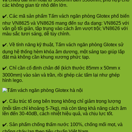
các không gian từ nhỏ đến lớn.
✔️. Các mã sản phẩm Tấm vách ngăn phòng Glotex phổ biến
như VN8625 và VN8626 mang đến sự đa dạng: VN8625 với
vân gỗ tối giản, tập trung vào cách âm vượt trội; VN8626 với
màu sắc tươi sáng, dễ tùy chỉnh.
✔️. Về tính năng kỹ thuật, Tấm vách ngăn phòng Glotex sử
dụng hệ thống hèm khóa âm dương, một sáng tạo giúp lắp
đặt mà không cần khung xương phức tạp.
✔️. Chỉ cần cố định chân đế (kích thước 85mm x 50mm x
3000mm) vào sàn và trần, rồi ghép các tấm lại như ghép
hình lego.
✔️. Cấu trúc tổ ong bên trong không chỉ giảm trọng lượng
(mỗi tấm chỉ khoảng 5-7kg), mà còn tăng khả năng cách âm
lên đến 30-40dB, cách nhiệt hiệu quả, và chịu lực tốt.
✔️. Sản phẩm chống thấm nước 100%, chống mối mọt, và
chống cháy lan theo tiêu chuẩn Việt Nam.