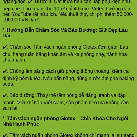
ngang/dọc. ✔️. Bước 4: Cắt thừa nếu cần, lắp phụ kiện như
nẹp che. Thời gian cho 10m² chỉ 4-6 giờ. Video hướng dẫn
trên YouTube rất hữu ích. Nếu thuê thợ, chi phí thêm 50.000-
100.000 VND/m².
*. Hướng Dẫn Chăm Sóc Và Bảo Dưỡng: Giữ Đẹp Lâu
Dài
✔️. Chăm sóc Tấm vách ngăn phòng Glotex đơn giản: Lau
chùi hàng tuần bằng khăn ẩm và xà phòng nhẹ, tránh hóa
chất mạnh.
✔️. Chống ẩm bằng cách giữ phòng thông thoáng, kiểm tra
định kỳ hèm khóa. Nếu bẩn nặng, dùng nước ấm pha baking
soda.
✔️. Bảo dưỡng: Thay thế tấm hỏng dễ dàng, tránh va đập
mạnh. Với khí hậu Việt Nam, sản phẩm bền mà không cần
sơn lại.
*. Tấm vách ngăn phòng Glotex – Chìa Khóa Cho Ngôi
Nhà Hạnh Phúc
✔️. Tấm vách ngăn phòng Glotex không chỉ mang lại sự sang