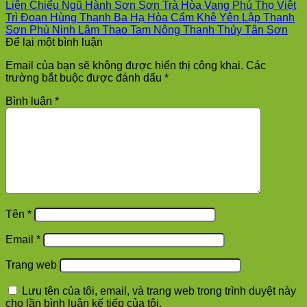
Liên Chiểu Ngũ Hành Sơn Sơn Trà Hòa Vang Phú Thọ Việt
Trì Đoan Hùng Thanh Ba Hạ Hòa Cẩm Khê Yên Lập Thanh
Sơn Phù Ninh Lâm Thao Tam Nông Thanh Thủy Tân Sơn
Để lại một bình luận
Email của bạn sẽ không được hiển thị công khai.
Các
trường bắt buộc được đánh dấu
*
Bình luận
*
Tên
*
Email
*
Trang web
Lưu tên của tôi, email, và trang web trong trình duyệt này
cho lần bình luận kế tiếp của tôi.