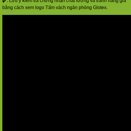
✔️. Lưu ý kiểm tra chứng nhận chất lượng và tránh hàng giả
bằng cách xem logo Tấm vách ngăn phòng Glotex.