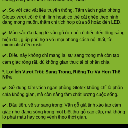
✔️. So với các vật liệu truyền thống, Tấm vách ngăn phòng
Glotex vượt trội ở tính linh hoạt: có thể cắt ghép theo hình
dạng mong muốn, thậm chí tích hợp cửa sổ hoặc đèn LED.
✔️. Màu sắc đa dạng từ vân gỗ óc chó cổ điển đến tông sáng
hiện đại, giúp phù hợp với mọi phong cách nội thất, từ
minimalist đến rustic.
✔️. Điều này không chỉ mang lại sự sang trọng mà còn tạo
cảm giác rộng rãi, dù không gian thực tế bị phân chia.
*. Lợi Ích Vượt Trội: Sang Trọng, Riêng Tư Và Hơn Thế
Nữa
✔️. Sử dụng tấm vách ngăn phòng Glotex không chỉ là phân
chia không gian, mà còn nâng tầm chất lượng cuộc sống.
✔️. Đầu tiên, về sự sang trọng: Vân gỗ giả tinh xảo tạo cảm
giác như đang sống trong một biệt thự gỗ cao cấp, mà không
lo phai màu hay cong vênh theo thời gian.