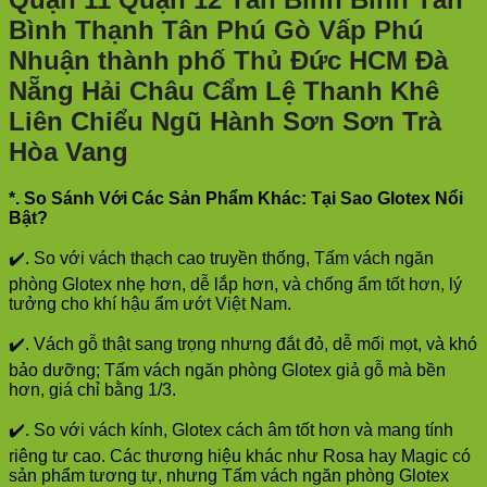
Bình Thạnh Tân Phú Gò Vấp Phú
Nhuận thành phố Thủ Đức HCM Đà
Nẵng Hải Châu Cẩm Lệ Thanh Khê
Liên Chiểu Ngũ Hành Sơn Sơn Trà
Hòa Vang
*. So Sánh Với Các Sản Phẩm Khác: Tại Sao Glotex Nổi
Bật?
✔️. So với vách thạch cao truyền thống, Tấm vách ngăn
phòng Glotex nhẹ hơn, dễ lắp hơn, và chống ẩm tốt hơn, lý
tưởng cho khí hậu ẩm ướt Việt Nam.
✔️. Vách gỗ thật sang trọng nhưng đắt đỏ, dễ mối mọt, và khó
bảo dưỡng; Tấm vách ngăn phòng Glotex giả gỗ mà bền
hơn, giá chỉ bằng 1/3.
✔️. So với vách kính, Glotex cách âm tốt hơn và mang tính
riêng tư cao. Các thương hiệu khác như Rosa hay Magic có
sản phẩm tương tự, nhưng Tấm vách ngăn phòng Glotex