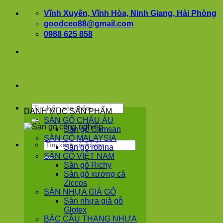
Bỏ
Vĩnh Xuyên, Vĩnh Hòa, Ninh Giang, Hải Phòng
qua
goodceo88@gmail.com
nội
0988 625 858
dung
Tìm
DANH MỤC SẢN PHẨM
kiếm:
SÀN GỖ CHÂU ÂU
Sàn gỗ Camsan
SÀN GỖ MALAYSIA
Tìm
Sàn gỗ robina
kiếm:
SÀN GỖ VIỆT NAM
Sàn gỗ Richy
Sàn gỗ xương cá
Ziccos
SÀN NHỰA GIẢ GỖ
Sàn nhựa giả gỗ
Glotex
BẬC CẦU THANG NHỰA