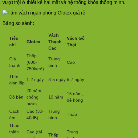
vượt trội ở thiết kế hai mặt và hệ thống khóa thông minh.
Bảng so sánh:
Vách
Tiêu
Vách Gỗ
Glotex
Thạch
chí
Thật
Cao
Thấp
Giá
Trung
(600-
Cao
thành
bình
750k/m²)
Thời
1-2 ngày
3-5 ngày
5-7 ngày
gian lắp
20 năm,
15 năm,
Độ bền
chống
10 năm
dễ hỏng
nước
Cách
Cao (30-
Trung
Thấp
âm
40dB)
bình
Thân
thiện
Cao (tái
Trung
Thấp