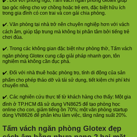
✔️. Đối với phòng ngủ, Tấm vách ngăn phòng Glotex giúp
tạo góc riêng cho vợ chồng hoặc trẻ em, đặc biệt hữu ích
trong gia đình có con trai và con gái chia phòng.
✔️. Văn phòng tại nhà trở nên chuyên nghiệp hơn với vách
cách âm, giúp tập trung mà không bị phân tâm bởi tiếng trẻ
chơi đùa.
✔️. Trong các không gian đặc biệt như phòng thờ, Tấm vách
ngăn phòng Glotex cung cấp giải pháp nhanh gọn, tôn
nghiêm mà không cần đục phá.
✔️. Đối với nhà thuê hoặc phòng trọ, tính di động của sản
phẩm cho phép tháo dỡ và tái sử dụng, tiết kiệm chi phí khi
chuyển nhà.
✔️. Các nghiên cứu thực tế từ khách hàng cho thấy: Một gia
đình ở TP.HCM đã sử dụng VN8625 để tạo phòng học
online cho con, giảm tiếng ồn 70%; một văn phòng startup
dùng VN8626 để phân khu làm việc, tăng năng suất 20%.
Tấm vách ngăn phòng Glotex đẹp
cách âm bằng nhựa nano 2 hai mặt