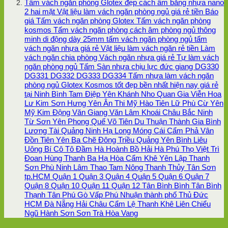
Tấm vách ngăn phòng Glotex đẹp cách âm bằng nhựa nano
2 hai mặt Vật liệu làm vách ngăn phòng ngủ giá rẻ tiền Báo
giá Tấm vách ngăn phòng Glotex Tấm vách ngăn phòng
kosmos Tấm vách ngăn phòng cách âm phòng ngủ thông
minh di động dày 25mm tấm vách ngăn phòng ngủ tấm
vách ngăn nhựa giá rẻ Vật liệu làm vách ngăn rẻ tiền Làm
vách ngăn chia phòng Vách ngăn nhựa giá rẻ Tự làm vách
ngăn phòng ngủ Tấm Sàn nhựa chịu lực đức giang DG330
DG331 DG332 DG333 DG334 Tấm nhựa làm vách ngăn
phòng ngủ Glotex Kosmos tốt đẹp bền nhất hiện nay giá rẻ
tại Ninh Bình Tam Điệp Yên Khánh Nho Quan Gia Viễn Hoa
Lư Kim Sơn Hưng Yên Ân Thi Mỹ Hào Tiên Lữ Phù Cừ Yên
Mỹ Kim Động Văn Giang Văn Lâm Khoái Châu Bắc Ninh
Từ Sơn Yên Phong Quế Võ Tiên Du Thuận Thành Gia Bình
Lương Tài Quảng Ninh Hạ Long Móng Cái Cẩm Phả Vân
Đồn Tiên Yên Ba Chẽ Đông Triều Quảng Yên Bình Liêu
Uông Bí Cô Tô Đầm Hà Hoành Bồ Hải Hà Phú Thọ Việt Trì
Đoan Hùng Thanh Ba Hạ Hòa Cẩm Khê Yên Lập Thanh
Sơn Phù Ninh Lâm Thao Tam Nông Thanh Thủy Tân Sơn
tp.HCM Quận 1 Quận 3 Quận 4 Quận 5 Quận 6 Quận 7
Quận 8 Quận 10 Quận 11 Quận 12 Tân Bình Bình Tân Bình
Thạnh Tân Phú Gò Vấp Phú Nhuận thành phố Thủ Đức
HCM Đà Nẵng Hải Châu Cẩm Lệ Thanh Khê Liên Chiểu
Ngũ Hành Sơn Sơn Trà Hòa Vang