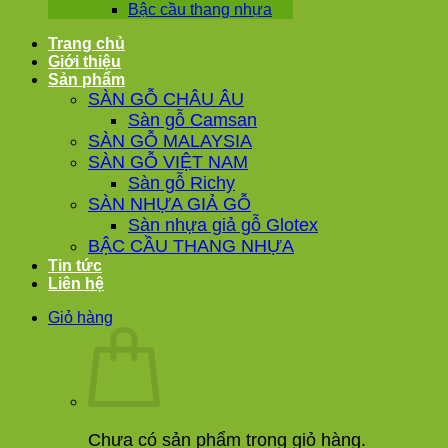
Bậc cầu thang nhựa
Trang chủ
Giới thiệu
Sản phẩm
SÀN GỖ CHÂU ÂU
Sàn gỗ Camsan
SÀN GỖ MALAYSIA
SÀN GỖ VIỆT NAM
Sàn gỗ Richy
SÀN NHỰA GIẢ GỖ
Sàn nhựa giả gỗ Glotex
BẬC CẦU THANG NHỰA
Tin tức
Liên hệ
Giỏ hàng
Chưa có sản phẩm trong giỏ hàng.