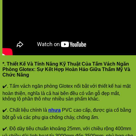
*. Thiết Kế Và Tính Năng Kỹ Thuật Của Tấm Vách Ngăn
Phòng Glotex: Sự Kết Hợp Hoàn Hảo Giữa Thẩm Mỹ Và
Chức Năng
✔️. Tấm vách ngăn phòng Glotex nổi bật với thiết kế hai mặt
hoàn thiện, nghĩa là cả hai bên đều có vân gỗ đẹp mắt,
không lộ phần thô như nhiều sản phẩm khác.
✔️. Chất liệu chính là
nhựa
PVC cao cấp, được gia cố bằng
bột gỗ và các phụ gia chống cháy, chống ẩm.
✔️. Độ dày tiêu chuẩn khoảng 25mm, với chiều rộng 400mm
và chiều dài linh hoạt từ 3000mm đến 3500mm, phù hợp cho