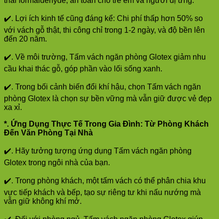
thải formaldehyde, an toàn cho trẻ em và người dị ứng.
✔️. Lợi ích kinh tế cũng đáng kể: Chi phí thấp hơn 50% so
với vách gỗ thật, thi công chỉ trong 1-2 ngày, và độ bền lên
đến 20 năm.
✔️. Về môi trường, Tấm vách ngăn phòng Glotex giảm nhu
cầu khai thác gỗ, góp phần vào lối sống xanh.
✔️. Trong bối cảnh biến đổi khí hậu, chọn Tấm vách ngăn
phòng Glotex là chọn sự bền vững mà vẫn giữ được vẻ đẹp
xa xỉ.
*. Ứng Dụng Thực Tế Trong Gia Đình: Từ Phòng Khách
Đến Văn Phòng Tại Nhà
✔️. Hãy tưởng tượng ứng dụng Tấm vách ngăn phòng
Glotex trong ngôi nhà của bạn.
✔️. Trong phòng khách, một tấm vách có thể phân chia khu
vực tiếp khách và bếp, tạo sự riêng tư khi nấu nướng mà
vẫn giữ không khí mở.