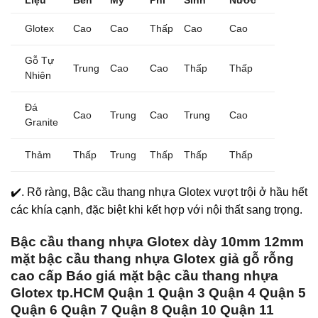
Liệu
Bền
Mỹ
Phí
Sinh
Nước
Glotex
Cao
Cao
Thấp
Cao
Cao
Gỗ Tự
Trung
Cao
Cao
Thấp
Thấp
Nhiên
Đá
Cao
Trung
Cao
Trung
Cao
Granite
Thảm
Thấp
Trung
Thấp
Thấp
Thấp
✔️. Rõ ràng, Bậc cầu thang nhựa Glotex vượt trội ở hầu hết
các khía cạnh, đặc biệt khi kết hợp với nội thất sang trọng.
Bậc cầu thang nhựa Glotex dày 10mm 12mm
mặt bậc cầu thang nhựa Glotex giả gỗ rỗng
cao cấp Báo giá mặt bậc cầu thang nhựa
Glotex tp.HCM Quận 1 Quận 3 Quận 4 Quận 5
Quận 6 Quận 7 Quận 8 Quận 10 Quận 11