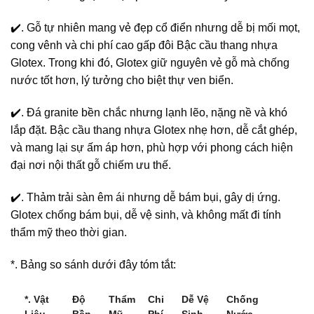
✔️. Gỗ tự nhiên mang vẻ đẹp cổ điển nhưng dễ bị mối mọt,
cong vênh và chi phí cao gấp đôi Bậc cầu thang nhựa
Glotex. Trong khi đó, Glotex giữ nguyên vẻ gỗ mà chống
nước tốt hơn, lý tưởng cho biệt thự ven biển.
✔️. Đá granite bền chắc nhưng lạnh lẽo, nặng nề và khó
lắp đặt. Bậc cầu thang nhựa Glotex nhẹ hơn, dễ cắt ghép,
và mang lại sự ấm áp hơn, phù hợp với phong cách hiện
đại nơi nội thất gỗ chiếm ưu thế.
✔️. Thảm trải sàn êm ái nhưng dễ bám bụi, gây dị ứng.
Glotex chống bám bụi, dễ vệ sinh, và không mất đi tính
thẩm mỹ theo thời gian.
*. Bảng so sánh dưới đây tóm tắt:
*. Vật
Độ
Thẩm
Chi
Dễ Vệ
Chống