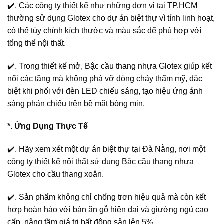
✔️. Các công ty thiết kế như những đơn vị tại TP.HCM
thường sử dụng Glotex cho dự án biệt thự vì tính linh hoạt,
có thể tùy chỉnh kích thước và màu sắc để phù hợp với
tổng thể nội thất.
✔️. Trong thiết kế mở, Bậc cầu thang nhựa Glotex giúp kết
nối các tầng mà không phá vỡ dòng chảy thẩm mỹ, đặc
biệt khi phối với đèn LED chiếu sáng, tạo hiệu ứng ánh
sáng phản chiếu trên bề mặt bóng mịn.
*. Ứng Dụng Thực Tế
✔️. Hãy xem xét một dự án biệt thự tại Đà Nẵng, nơi một
công ty thiết kế nội thất sử dụng Bậc cầu thang nhựa
Glotex cho cầu thang xoắn.
✔️. Sản phẩm không chỉ chống trơn hiệu quả mà còn kết
hợp hoàn hảo với bàn ăn gỗ hiện đại và giường ngủ cao
cấp, nâng tầm giá trị bất động sản lên 5%.