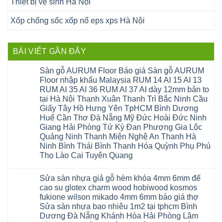
Thiết bị vệ sinh Hà Nội
Xốp chống sốc xốp nổ eps xps Hà Nội
BÀI VIẾT GẦN ĐÂY
Sàn gỗ AURUM Floor Báo giá Sàn gỗ AURUM
Floor nhập khẩu Malaysia RUM 14 AI 15 AI 13
RUM AI 35 AI 36 RUM AI 37 AI dày 12mm bản to
tại Hà Nội Thanh Xuân Thanh Trì Bắc Ninh Cầu
Giấy Tây Hồ Hưng Yên TpHCM Bình Dương
Huế Cần Thơ Đà Nẵng Mỹ Đức Hoài Đức Ninh
Giang Hải Phòng Tứ Kỳ Đan Phượng Gia Lộc
Quảng Ninh Thanh Miện Nghệ An Thanh Hà
Ninh Bình Thái Bình Thanh Hóa Quỳnh Phụ Phú
Thọ Lào Cai Tuyên Quang
Không
có
Sửa sàn nhựa giả gỗ hèm khóa 4mm 6mm đế
bình
luận
cao su glotex charm wood hobiwood kosmos
ở
fukione wilson mikado 4mm 6mm báo giá thợ
Sàn
gỗ
Sửa sàn nhựa bao nhiêu 1m2 tại tphcm Bình
AURUM
Dương Đà Nẵng Khánh Hòa Hải Phòng Lâm
Floor