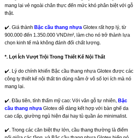
mang lại vẻ ngoài chân thực đến mức khó phân biệt với gỗ
thật.
✔️. Giá thành
Bậc cầu thang nhựa
Glotex rất hợp lý, từ
900.000 đến 1.350.000 VND/m², làm cho nó trở thành lựa
chọn kinh tế mà không đánh đổi chất lượng.
*. Lợi Ích Vượt Trội Trong Thiết Kế Nội Thất
✔️. Lý do chính khiến Bậc cầu thang nhựa Glotex được các
công ty thiết kế nội thất tin dùng nằm ở vô số lợi ích mà nó
mang lại.
✔️. Đầu tiên, tính thẩm mỹ cao: Với vân gỗ tự nhiên,
Bậc
cầu thang nhựa
Glotex dễ dàng kết hợp với bàn ghế da
cao cấp, giường ngủ hiện đại hay tủ quần áo minimalist.
✔️. Trong các căn biệt thự lớn, cầu thang thường là điểm
nối giữa các tầng, và Bậc cầu thang nhựa Glotex biến nó