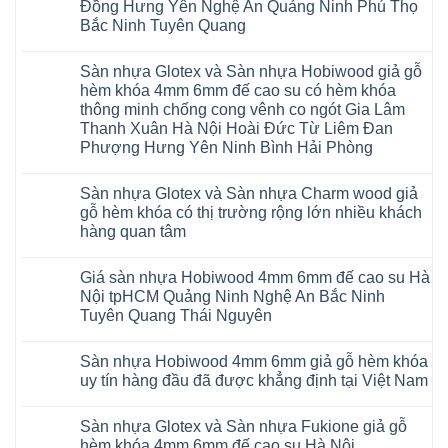
Báo
Đồng Hưng Yên Nghệ An Quảng Ninh Phú Thọ
giá
Bắc Ninh Tuyên Quang
Sàn
gỗ
Không
AURUM
có
Floor
Sàn nhựa Glotex và Sàn nhựa Hobiwood giả gỗ
bình
nhập
luận
hèm khóa 4mm 6mm đế cao su có hèm khóa
khẩu
ở
Malaysia
thông minh chống cong vênh co ngót Gia Lâm
Sửa
RUM
sàn
Thanh Xuân Hà Nội Hoài Đức Từ Liêm Đan
14
nhựa
AI
Phượng Hưng Yên Ninh Bình Hải Phòng
giả
15
gỗ
Không
AI
hèm
có
13
khóa
Sàn nhựa Glotex và Sàn nhựa Charm wood giả
bình
RUM
4mm
luận
AI
gỗ hèm khóa có thị trường rộng lớn nhiều khách
6mm
ở
35
đế
hàng quan tâm
Sàn
AI
cao
nhựa
36
Không
su
Glotex
RUM
có
glotex
và
AI
Giá sàn nhựa Hobiwood 4mm 6mm đế cao su Hà
bình
charm
Sàn
37
luận
wood
Nội tpHCM Quảng Ninh Nghệ An Bắc Ninh
nhựa
AI
ở
hobiwood
Hobiwood
Tuyên Quang Thái Nguyên
dày
Sàn
kosmos
giả
12mm
nhựa
fukione
gỗ
Không
bản
Glotex
wilson
hèm
có
to
và
mikado
Sàn nhựa Hobiwood 4mm 6mm giả gỗ hèm khóa
khóa
bình
tại
Sàn
4mm
4mm
luận
uy tín hàng đầu đã được khẳng định tại Việt Nam
Hà
nhựa
6mm
ở
6mm
Nội
Charm
báo
Giá
đế
Không
Thanh
wood
giá
sàn
cao
có
Xuân
giả
thợ
Sàn nhựa Glotex và Sàn nhựa Fukione giả gỗ
nhựa
su
bình
Thanh
gỗ
Sửa
Hobiwood
có
luận
hèm khóa 4mm 6mm đế cao su Hà Nội
Trì
hèm
sàn