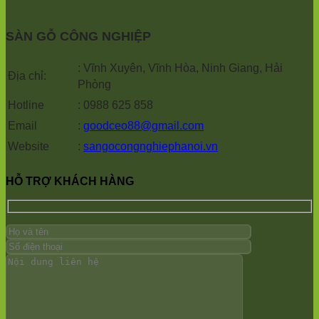
SÀN GỖ CÔNG NGHIỆP
: Vĩnh Xuyên, Vĩnh Hòa, Ninh Giang, Hải
Địa chỉ:
Phòng
Hotline
: 0988 625 858
Email
:
goodceo88@gmail.com
Website
:
sangocongnghiephanoi.vn
HỖ TRỢ KHÁCH HÀNG