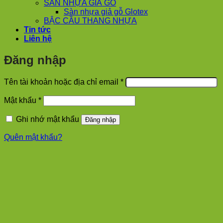
SÀN NHỰA GIẢ GỖ
Sàn nhựa giả gỗ Glotex
BẬC CẦU THANG NHỰA
Tin tức
Liên hệ
Đăng nhập
Bắt
Tên tài khoản hoặc địa chỉ email
*
buộc
Bắt
Mật khẩu
*
buộc
Ghi nhớ mật khẩu
Đăng nhập
Quên mật khẩu?