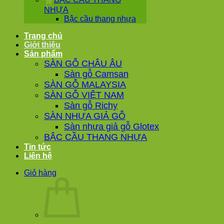
NHỰA
Bậc cầu thang nhựa
Trang chủ
Giới thiệu
Sản phẩm
SÀN GỖ CHÂU ÂU
Sàn gỗ Camsan
SÀN GỖ MALAYSIA
SÀN GỖ VIỆT NAM
Sàn gỗ Richy
SÀN NHỰA GIẢ GỖ
Sàn nhựa giả gỗ Glotex
BẬC CẦU THANG NHỰA
Tin tức
Liên hệ
Giỏ hàng