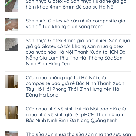
Sàn nhựa Glotex và Sàn nhựa Fukione giả gỗ
hèm
bình
Ninh
4mm
hèm
bao
khóa
luận
hèm khóa 4mm 6mm đế cao su Hà Nội
Cầu
6mm
khóa
nhiêu
ở
có
Giấy
đế
thông
1m2
Sàn
thị
Không
Tây
cao
minh
tại
nhựa
trường
có
Hồ
su
chống
tphcm
Sàn nhựa Glotex và cửa nhựa composite giả
Hobiwood
rộng
bình
Hưng
Hà
cong
Bình
4mm
lớn
luận
vân gỗ tạo không gian sang trọng
Yên
Nội
vênh
Dương
6mm
ở
nhiều
TpHCM
tpHCM
co
Đà
giả
Sàn
khách
Không
Bình
Quảng
ngót
Nẵng
gỗ
nhựa
hàng
có
Dương
Ninh
Gia
Khánh
Sàn nhựa Glotex 4mm giá bao nhiêu Sàn nhựa
hèm
Glotex
quan
bình
Huế
Nghệ
Lâm
Hòa
khóa
và
tâm
luận
giả gỗ Glotex có tốt không sàn nhựa glotex
Cần
An
Thanh
Hải
uy
Sàn
ở
Thơ
Bắc
Xuân
của nước nào Hà Nội Thanh Xuân tpHCM Đà
Phòng
tín
nhựa
Sàn
Đà
Ninh
Hà
Lâm
hàng
Fukione
nhựa
Nẵng Gia Lâm Phú Thọ Hải Phòng Sóc Sơn
Nẵng
Tuyên
Nội
Đồng
đầu
giả
Glotex
Mỹ
Quang
Hoài
Ninh Bình Hưng Yên
Hưng
đã
gỗ
và
Đức
Thái
Đức
Yên
được
hèm
cửa
Hoài
Không
Nguyên
Từ
Nghệ
khẳng
khóa
nhựa
Đức
có
Liêm
An
định
4mm
composite
Cửa nhựa phòng ngủ tại Hà Nội cửa
Ninh
bình
Đan
Quảng
tại
6mm
giả
Giang
luận
Phượng
composite báo giá rẻ Bắc Ninh Thanh Xuân
Ninh
Việt
đế
vân
ở
Hải
Hưng
Phú
Nam
cao
gỗ
Tây Hồ Hải Phòng Thái Bình Hưng Yên Hà
Sàn
Phòng
Yên
Thọ
su
tạo
nhựa
Tứ
Đông Hạ Long
Ninh
Bắc
Hà
không
Glotex
Kỳ
Bình
Ninh
Nội
gian
4mm
Không
Đan
Hải
Tuyên
sang
giá
có
Phượng
Phòng
Quang
trọng
Cửa nhựa nhà vệ sinh tại Hà Nội báo giá cửa
bao
bình
Gia
nhiêu
luận
Lộc
nhựa nhà vệ sinh giá rẻ tpHCM Thanh Xuân
ở
Sàn
Quảng
Bắc Ninh Ninh Bình Đà Nẵng Quảng Ninh
Cửa
nhựa
Ninh
nhựa
giả
Thanh
Không
phòng
gỗ
Miện
có
ngủ
Glotex
Nghệ
Thợ sửa sàn nhựa thợ sửa sàn nhà thợ sửa sàn
bình