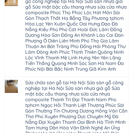
gỗ công nghiệp tại Hà Nội Sửa sàn nhựa giả
cao
Sửa
ở
nội
su
gỗ Sửa mặt bậc cầu thang nhựa sửa cửa nhựa
sàn
Sửa
Ziccos
IXPE
nhựa
sàn
Flortex
composite Phúc Thọ Phúc Lộc Hát Môn Sài
Hưng
giả
gỗ
Wilson
Yên
Gòn Thạch Thất Hạ Bằng Tây Phương tphcm
gỗ
bị
black
Sài
cong
cong
Hòa Lạc Yên Xuân Quốc Oai Hưng Đạo Đà
Hobi
Gòn
vênh
vênh
wood
Ân
Nẵng Kiều Phú Phú Cát Hoài Đức Lâm Đồng
Sửa
tại
Glotex
Thi
mặt
Hà
Dương Hòa Sơn Đồng An Khánh Lào Cai Đan
Kosmos
Hoàng
bậc
Nội
Hobi
Mai
Phượng Ô Diên Liên Minh Phú Thọ Gia Lâm
cầu
Sửa
wood
Mỹ
thang
Thuận An Bát Tràng Phù Đổng Hải Phòng Thư
sàn
Charm
Hào
nhựa
gỗ
wood
Lâm Đông Anh Phúc Thịnh Thiên Quảng Ninh
Tiên
sửa
công
đế
Lữ
cửa
Lộc Vĩnh Thanh Mê Linh Hưng Yên Yên Lãng
nghiệp
cao
Từ
nhựa
tại
su
Tiến Thắng Quang Minh Sóc Sơn Hà Nam Đa
Liêm
composite
Hà
IXPE
Phù
Phúc Nội Bài Bắc Ninh Trung Giã Kim Anh
tpHCM
Nội
Phú
Cừ
Sài
Sửa
Thọ
Yên
Không
Gòn
sàn
Việt
Mỹ
có
Hoài
nhựa
Trì
Sửa chữa sàn gỗ tại Hà Nội Sửa sàn gỗ công
Thanh
bình
Đức
giả
Thanh
Xuân
luận
nghiệp tại Hà Nội Sửa sàn nhựa giả gỗ Sửa
Bình
gỗ
Xuân
Kim
ở
Dương
cong
Đoan
mặt bậc cầu thang nhựa sửa cửa nhựa
Động
Sửa
Thủ
vênh
Hùng
Văn
chữa
composite Thanh Trì Đại Thanh Nam Phù
Đức
Sửa
Thanh
Giang
sàn
Thanh
mặt
Ba
tphcm Ngọc Hồi Thanh Liệt Thượng Phúc Sài
Cầu
gỗ
Xuân
bậc
Cầu
Giấy
bị
Gòn Thường Tín Chương Dương Hồng Vân Cần
Thái
cầu
Giấy
Văn
phồng
Nguyên
thang
Thơ Phú Xuyên Phượng Dực Chuyên Mỹ Đà
Hạ
Lâm
tại
Phú
nhựa
Hòa
tphcm
Hà
Nẵng Đại Xuyên Thanh Oai Bình Hà Tĩnh Minh
Thọ
sửa
Cẩm
Khoái
Nội
Bắc
cửa
Tam Hưng Dân Hòa Vân Đình Nghệ An Ứng
Khê
Châu
Sửa
Giang
nhựa
Tây
sàn