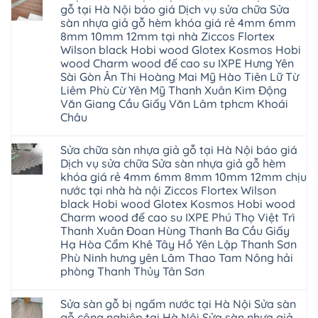
tại
có
An
luận
gỗ tại Hà Nội báo giá Dịch vụ sửa chữa Sửa
Hà
tốt
Thanh
ở
Nội
không
Hà
sàn nhựa giả gỗ hèm khóa giá rẻ 4mm 6mm
Cửa
cửa
sàn
Ninh
nhựa
8mm 10mm 12mm tại nhà Ziccos Flortex
composite
nhựa
Bình
nhà
báo
glotex
Wilson black Hobi wood Glotex Kosmos Hobi
Thái
vệ
giá
của
Bình
sinh
wood Charm wood đế cao su IXPE Hưng Yên
rẻ
nước
Thanh
tại
Bắc
Sài Gòn Ân Thi Hoàng Mai Mỹ Hào Tiên Lữ Từ
nào
Hóa
Hà
Ninh
Hà
Quỳnh
Nội
Liêm Phù Cừ Yên Mỹ Thanh Xuân Kim Động
Thanh
Nội
Phụ
báo
Văn Giang Cầu Giấy Văn Lâm tphcm Khoái
Xuân
Thanh
Phú
giá
Tây
Xuân
Thọ
Châu
cửa
Hồ
tpHCM
Lào
nhựa
Hải
Đà
Cai
Không
nhà
Phòng
Nẵng
Tuyên
có
vệ
Sửa chữa sàn nhựa giả gỗ tại Hà Nội báo giá
Thái
Gia
Quang
bình
sinh
Bình
Lâm
luận
Dịch vụ sửa chữa Sửa sàn nhựa giả gỗ hèm
giá
Hưng
Phú
ở
rẻ
khóa giá rẻ 4mm 6mm 8mm 10mm 12mm chịu
Yên
Thọ
Thợ
tpHCM
Hà
Hải
sửa
nước tại nhà hà nội Ziccos Flortex Wilson
Thanh
Đông
Phòng
sàn
Xuân
black Hobi wood Glotex Kosmos Hobi wood
Hạ
Sóc
nhựa
Bắc
Long
Sơn
thợ
Charm wood đế cao su IXPE Phú Thọ Việt Trì
Ninh
Ninh
sửa
Ninh
Thanh Xuân Đoan Hùng Thanh Ba Cầu Giấy
Bình
sàn
Bình
Hưng
nhà
Hạ Hòa Cẩm Khê Tây Hồ Yên Lập Thanh Sơn
Đà
Yên
thợ
Nẵng
Phù Ninh hưng yên Lâm Thao Tam Nông hải
sửa
Quảng
phòng Thanh Thủy Tân Sơn
sàn
Ninh
gỗ
Không
tại
có
Hà
Sửa sàn gỗ bị ngấm nước tại Hà Nội Sửa sàn
bình
Nội
luận
gỗ công nghiệp tại Hà Nội Sửa sàn nhựa giả
báo