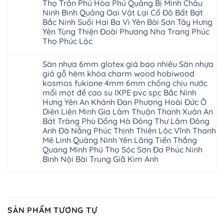
nhựa
Thọ Trần Phú Hòa Phú Quảng Bị Minh Châu
Phương
Đa
nghiệp
ninh
sửa
tphcm
Ninh Bình Quảng Oai Vật Lại Cổ Đô Bất Bạt
Nghệ
bị
tây
cửa
Hòa
An
hở
hồ
nhựa
Bắc Ninh Suối Hai Ba Vì Yên Bài Sơn Tây Hưng
Lạc
Sửa
sơn
composite
Yên
Yên Tùng Thiện Đoài Phương Nha Trang Phúc
sàn
tây
Thanh
Xuân
nhựa
hưng
Trì
Thọ Phúc Lộc
Quốc
giả
yên
Đại
Oai
gỗ
thạch
Không
Thanh
Hưng
Sửa
thất
có
Nam
Đạo
Sàn nhựa 6mm glotex giá bao nhiêu Sàn nhựa
mặt
mê
bình
Phù
Đà
bậc
linh
luận
tphcm
giả gỗ hèm khóa charm wood hobiwood
Nẵng
cầu
ở
thanh
Ngọc
Kiều
kosmos fukione 4mm 6mm chống chịu nước
thang
Sàn
trì
Hồi
Phú
nhựa
nhựa
bắc
mối mọt đế cao su IXPE pvc spc Bắc Ninh
Thanh
Phú
sửa
hèm
ninh
Liệt
Cát
Hưng Yên An Khánh Đan Phượng Hoài Đức Ô
cửa
khóa
mỹ
Thượng
Hoài
nhựa
glotex
đức
Diên Liên Minh Gia Lâm Thuận Thanh Xuân An
Phúc
Đức
composite
4mm
quốc
Sài
Bát Tràng Phù Đổng Hà Đông Thư Lâm Đông
Lâm
Phú
6mm
oai
Gòn
Đồng
Diễn
báo
Anh Đà Nẵng Phúc Thịnh Thiên Lộc Vĩnh Thanh
hà
Thường
Dương
Xuân
giá
đông
Tín
Mê Linh Quảng Ninh Yên Lãng Tiến Thắng
Hòa
Đỉnh
bao
hải
Chương
Sơn
Quang Minh Phú Thọ Sóc Sơn Đa Phúc Ninh
Đông
nhiêu
phòng
Dương
Đồng
Ngạc
1m2
phú
Hồng
Bình Nội Bài Trung Giã Kim Anh
An
Quảng
Sàn
xuyên
Vân
Khánh
Ninh
nhựa
đống
Cần
Không
Lào
Thượng
giả
đa
Thơ
có
Cai
Cát
gỗ
phú
Phú
bình
Đan
Từ
hèm
thọ
Xuyên
luận
Phượng
Liêm
khóa
nam
ở
Phượng
Ô
Xuân
charm
từ
Sàn
Dực
Diên
Phương
wood
liêm
nhựa
SẢN PHẨM TƯƠNG TỰ
Chuyên
Liên
Đà
hobiwood
bắc
6mm
Mỹ
Minh
Nẵng
kosmos
giang
glotex
Đà
Phú