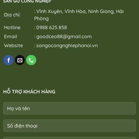
SÀN GỖ CÔNG NGHIỆP
Phượng
Sơn
Sơn
Vân
Hoài
Chương
Hà
Đình
Đức
Mỹ
Nam
: Vĩnh Xuyên, Vĩnh Hòa, Ninh Giang, Hải
Hà
Ô
Nam
Địa chỉ:
Đa
Nội
Diên
Định
Phòng
Phúc
Ứng
Liên
Phú
Nội
Thiên
Minh
Nghĩa
Bài
Hotline
: 0988 625 858
Hòa
Gia
Xuân
Bắc
Xá
Lâm
Mai
Ninh
Email
:
goodceo88@gmail.com
Ứng
Thuận
Trung
Hòa
Thanh
Giã
Mỹ
Website
:
sangocongnghiephanoi.vn
Xuân
Kim
Đức
An
Anh
Phú
Bát
Thọ
Tràng
Hồng
Phù
Sơn
Đổng
Phúc
Hà
Sơn
Đông
Hương
Thư
Sơn
Lâm
tphcm
Đông
Chương
Anh
HỖ TRỢ KHÁCH HÀNG
Mỹ
Đà
Phú
Nẵng
Nghĩa
Phúc
Xuân
Thịnh
Mai
Thiên
Phú
Lộc
Thọ
Vĩnh
Trần
Thanh
Phú
Mê
Hòa
Linh
Phú
Quảng
Quảng
Ninh