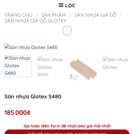
Bỏ
LỌC
qua
TRANG CHỦ
/
SẢN PHẨM
/
SÀN NHỰA GIẢ GỖ
/
nội
SÀN NHỰA GIẢ GỖ GLOTEX
dung
Sàn nhựa Glotex S480
185.000
₫
Gọi hoặc điền form để nhận báo giá mới nhất