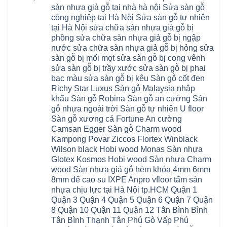
Phú
oai
Gòn
giá
Đồng
sàn nhựa giả gỗ tại nhà hà nội Sửa sàn gỗ
Diễn
hà
Thường
bao
Dương
Xuân
đông
Tín
công nghiệp tại Hà Nội Sửa sàn gỗ tự nhiên
nhiêu
Hòa
Đỉnh
hải
Chương
1m2
Sơn
tại Hà Nội sửa chữa sàn nhựa giả gỗ bị
Đông
phòng
Dương
Sàn
Đồng
Ngạc
phú
Hồng
phồng sửa chữa sàn nhựa giả gỗ bị ngập
nhựa
An
Quảng
xuyên
Vân
giả
Khánh
nước sửa chữa sàn nhựa giả gỗ bị hỏng sửa
Ninh
đống
Cần
gỗ
Lào
Thượng
đa
Thơ
sàn gỗ bị mối mọt sửa sàn gỗ bị cong vênh
hèm
Cai
Cát
phú
Phú
khóa
Đan
sửa sàn gỗ bị trầy xước sửa sàn gỗ bị phai
Từ
thọ
Xuyên
charm
Phượng
Liêm
nam
Phượng
bạc màu sửa sàn gỗ bị kêu Sàn gỗ cốt đen
wood
Ô
Xuân
từ
Dực
hobiwood
Diên
Phương
Richy Star Luxus Sàn gỗ Malaysia nhập
liêm
Chuyên
kosmos
Liên
Đà
bắc
Mỹ
fukione
khẩu Sàn gỗ Robina Sàn gỗ an cường Sàn
Minh
Nẵng
giang
Đà
wilson
Phú
Tây
bắc
gỗ nhựa ngoài trời Sàn gỗ tự nhiên U floor
Nẵng
4mm
Thọ
Mỗ
từ
Đại
6mm
Gia
Sàn gỗ xương cá Fortune An cường
Đại
liêm
Xuyên
chống
Lâm
Mỗ
Camsan Egger Sàn gỗ Charm wood
Thanh
chịu
Thuận
Long
Oai
nước
An
Kampong Povar Ziccos Flortex Winblack
Biên
Bình
mối
Bát
Bồ
Hà
Wilson black Hobi wood Monas Sàn nhựa
mọt
Tràng
Đề
Tĩnh
đế
Phù
Glotex Kosmos Hobi wood Sàn nhựa Charm
Hưng
Minh
cao
Đổng
Yên
Tam
wood Sàn nhựa giả gỗ hèm khóa 4mm 6mm
su
Hải
Việt
Hưng
IXPE
Phòng
8mm đế cao su IXPE Anpro vfloor tấm sàn
Hưng
Dân
pvc
Thư
Phúc
Hòa
nhựa chịu lực tại Hà Nội tp.HCM Quận 1
spc
Lâm
Lợi
Vân
Bắc
Đông
Quận 3 Quận 4 Quận 5 Quận 6 Quận 7 Quận
Hà
Đình
Ninh
Anh
Đông
Nghệ
8 Quận 10 Quận 11 Quận 12 Tân Bình Bình
Phú
Phúc
Quảng
An
Xuyên
Thịnh
Ninh
Tân Bình Thạnh Tân Phú Gò Vấp Phú
Ứng
Phượng
Thiên
Dương