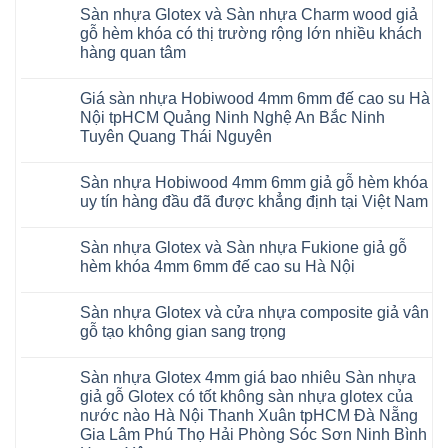
có
13
khóa
Sàn nhựa Glotex và Sàn nhựa Charm wood giả
bình
RUM
4mm
luận
AI
gỗ hèm khóa có thị trường rộng lớn nhiều khách
6mm
ở
35
đế
hàng quan tâm
Sàn
AI
cao
nhựa
36
Không
su
Glotex
RUM
có
glotex
và
AI
Giá sàn nhựa Hobiwood 4mm 6mm đế cao su Hà
bình
charm
Sàn
37
luận
wood
Nội tpHCM Quảng Ninh Nghệ An Bắc Ninh
nhựa
AI
ở
hobiwood
Hobiwood
Tuyên Quang Thái Nguyên
dày
Sàn
kosmos
giả
12mm
nhựa
fukione
gỗ
Không
bản
Glotex
wilson
hèm
có
to
và
mikado
Sàn nhựa Hobiwood 4mm 6mm giả gỗ hèm khóa
khóa
bình
tại
Sàn
4mm
4mm
luận
uy tín hàng đầu đã được khẳng định tại Việt Nam
Hà
nhựa
6mm
ở
6mm
Nội
Charm
báo
Giá
đế
Không
Thanh
wood
giá
sàn
cao
có
Xuân
giả
thợ
Sàn nhựa Glotex và Sàn nhựa Fukione giả gỗ
nhựa
su
bình
Thanh
gỗ
Sửa
Hobiwood
có
luận
hèm khóa 4mm 6mm đế cao su Hà Nội
Trì
hèm
sàn
4mm
ở
hèm
Bắc
khóa
nhựa
6mm
Sàn
khóa
Không
Ninh
có
bao
đế
nhựa
thông
có
Cầu
thị
nhiêu
Sàn nhựa Glotex và cửa nhựa composite giả vân
cao
Hobiwood
minh
bình
Giấy
trường
1m2
su
4mm
chống
luận
gỗ tạo không gian sang trọng
Tây
rộng
tại
Hà
6mm
ở
cong
Hồ
lớn
tphcm
Nội
giả
Sàn
vênh
Không
Hưng
nhiều
Bình
tpHCM
gỗ
nhựa
co
có
Yên
khách
Dương
Sàn nhựa Glotex 4mm giá bao nhiêu Sàn nhựa
Quảng
hèm
Glotex
ngót
bình
TpHCM
hàng
Đà
Ninh
khóa
và
Gia
luận
giả gỗ Glotex có tốt không sàn nhựa glotex của
Bình
quan
Nẵng
Nghệ
uy
Sàn
ở
Lâm
Dương
tâm
Khánh
nước nào Hà Nội Thanh Xuân tpHCM Đà Nẵng
An
tín
nhựa
Sàn
Thanh
Huế
Hòa
Bắc
hàng
Fukione
nhựa
Xuân
Gia Lâm Phú Thọ Hải Phòng Sóc Sơn Ninh Bình
Cần
Hải
Ninh
đầu
giả
Glotex
Hà
Thơ