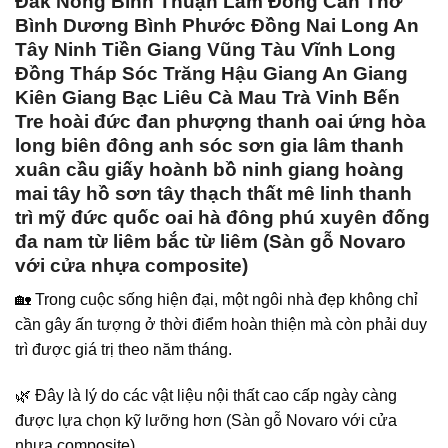
Đắk Nông Bình Thuận Lâm Đồng Cần Thơ
Bình Dương Bình Phước Đồng Nai Long An
Tây Ninh Tiền Giang Vũng Tàu Vĩnh Long
Đồng Tháp Sóc Trăng Hậu Giang An Giang
Kiên Giang Bạc Liêu Cà Mau Trà Vinh Bến
Tre hoài đức đan phượng thanh oai ứng hòa
long biên đông anh sóc sơn gia lâm thanh
xuân cầu giấy hoành bồ ninh giang hoàng
mai tây hồ sơn tây thạch thất mê linh thanh
trì mỹ đức quốc oai hà đông phú xuyên đống
đa nam từ liêm bắc từ liêm (Sàn gỗ Novaro
với cửa nhựa composite)
🏡 Trong cuộc sống hiện đại, một ngôi nhà đẹp không chỉ
cần gây ấn tượng ở thời điểm hoàn thiện mà còn phải duy
trì được giá trị theo năm tháng.
🌿 Đây là lý do các vật liệu nội thất cao cấp ngày càng
được lựa chọn kỹ lưỡng hơn (Sàn gỗ Novaro với cửa
nhựa composite).