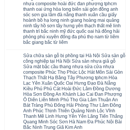
12mm
sàn
nhựa composite hoài đức đan phượng tphcm
giả
tại
gỗ
gỗ
nhà
thanh oai ứng hòa long biên sài gòn đông anh
bị
hèm
Ziccos
ngấm
sóc sơn gia lâm đà nẵng thanh xuân cầu giấy
khóa
Flortex
nước
giá
Wilson
hoành bồ hạ long ninh giang hoàng mai quảng
tại
rẻ
black
Hà
ninh tây hồ sơn tây hưng yên thạch thất mê linh
4mm
Hobi
Nội
6mm
thanh trì bắc ninh mỹ đức quốc oai hà đông hải
wood
Sửa
8mm
Glotex
sàn
phòng phú xuyên đống đa phú thọ nam từ liêm
10mm
Kosmos
gỗ
12mm
bắc giang bắc từ liêm
Hobi
công
chịu
wood
nghiệp
Không
nước
Charm
tại
có
tại
wood
Hà
Sửa chữa sàn gỗ bị phồng tại Hà Nội Sửa sàn gỗ
bình
nhà
đế
Nội
luận
hà
công nghiệp tại Hà Nội Sửa sàn nhựa giả gỗ
cao
Sửa
ở
nội
su
Sửa mặt bậc cầu thang nhựa sửa cửa nhựa
sàn
Sửa
Ziccos
IXPE
nhựa
sàn
Flortex
composite Phúc Thọ Phúc Lộc Hát Môn Sài Gòn
Hưng
giả
gỗ
Wilson
Yên
Thạch Thất Hạ Bằng Tây Phương tphcm Hòa
gỗ
bị
black
Sài
cong
cong
Hobi
Lạc Yên Xuân Quốc Oai Hưng Đạo Đà Nẵng
Gòn
vênh
vênh
wood
Ân
Kiều Phú Phú Cát Hoài Đức Lâm Đồng Dương
Sửa
tại
Glotex
Thi
mặt
Hà
Hòa Sơn Đồng An Khánh Lào Cai Đan Phượng
Kosmos
Hoàng
bậc
Nội
Hobi
Mai
Ô Diên Liên Minh Phú Thọ Gia Lâm Thuận An
cầu
Sửa
wood
Mỹ
thang
sàn
Bát Tràng Phù Đổng Hải Phòng Thư Lâm Đông
Charm
Hào
nhựa
gỗ
wood
Tiên
Anh Phúc Thịnh Thiên Quảng Ninh Lộc Vĩnh
sửa
công
đế
Lữ
cửa
Thanh Mê Linh Hưng Yên Yên Lãng Tiến Thắng
nghiệp
cao
Từ
nhựa
tại
su
Quang Minh Sóc Sơn Hà Nam Đa Phúc Nội Bài
Liêm
composite
Hà
IXPE
Phù
tpHCM
Bắc Ninh Trung Giã Kim Anh
Nội
Phú
Cừ