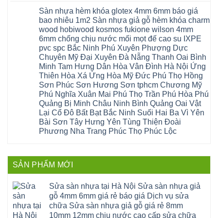
cửa
Ninh
lâm
có
công
nhựa
Sàn nhựa hèm khóa glotex 4mm 6mm báo giá
Nam
đà
bình
nghiệp
composite
Định
nẵng
luận
tại
bao nhiêu 1m2 Sàn nhựa giả gỗ hèm khóa charm
Phúc
Sóc
ở
thanh
Hà
Thọ
wood hobiwood kosmos fukione wilson 4mm
Sơn
Sửa
xuân
Nội
Phúc
Ninh
sàn
cầu
Sửa
6mm chống chịu nước mối mọt đế cao su IXPE
Lộc
Bình
gỗ
giấy
sàn
Hát
pvc spc Bắc Ninh Phú Xuyên Phượng Dực
Thái
bị
hoành
nhựa
Môn
Bình
hở
bồ
Chuyên Mỹ Đại Xuyên Đà Nẵng Thanh Oai Bình
giả
Sài
Vĩnh
tại
hạ
gỗ
Gòn
Minh Tam Hưng Dân Hòa Vân Đình Hà Nội Ứng
Phúc
Hà
long
Sửa
Thạch
Tây
Nội
ninh
Thiên Hòa Xá Ứng Hòa Mỹ Đức Phú Thọ Hồng
mặt
Thất
Hồ
Sửa
giang
bậc
Sơn Phúc Sơn Hương Sơn tphcm Chương Mỹ
Hạ
Thanh
sàn
hoàng
cầu
Bằng
Hóa
gỗ
Phú Nghĩa Xuân Mai Phú Thọ Trần Phú Hòa Phú
mai
thang
Tây
Đống
công
quảng
nhựa
Quảng Bị Minh Châu Ninh Bình Quảng Oai Vật
Phương
Đa
nghiệp
ninh
sửa
tphcm
Nghệ
Lại Cổ Đô Bất Bạt Bắc Ninh Suối Hai Ba Vì Yên
bị
tây
cửa
Hòa
An
hở
hồ
nhựa
Bài Sơn Tây Hưng Yên Tùng Thiện Đoài
Lạc
Sửa
sơn
composite
Yên
Phương Nha Trang Phúc Thọ Phúc Lộc
sàn
tây
Thanh
Xuân
nhựa
hưng
Trì
Quốc
Không
giả
yên
Đại
Oai
có
gỗ
thạch
Thanh
Hưng
bình
Sửa
thất
Nam
Đạo
luận
mặt
mê
SẢN PHẨM MỚI
Phù
ở
Đà
bậc
linh
tphcm
Sàn
Nẵng
cầu
thanh
Ngọc
nhựa
Kiều
thang
trì
Hồi
hèm
Sửa sàn nhựa tại Hà Nội Sửa sàn nhựa giả
Phú
nhựa
bắc
Thanh
khóa
Phú
sửa
ninh
gỗ 4mm 6mm giá rẻ báo giá Dịch vụ sửa
Liệt
glotex
Cát
cửa
mỹ
Thượng
4mm
Hoài
chữa Sửa sàn nhựa giả gỗ giá rẻ 8mm
nhựa
đức
Phúc
6mm
Đức
composite
quốc
10mm 12mm chịu nước cao cấp sửa chữa
Sài
báo
Lâm