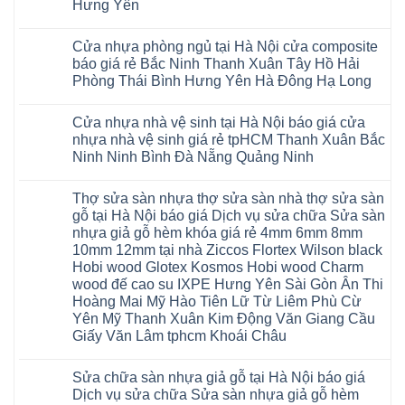
Phòng
Hưng Yên
Tuyên
đã
gỗ
và
Nội
Đà
Lâm
Quang
được
hèm
cửa
Hoài
Nẵng
Không
Đồng
Thái
khẳng
khóa
nhựa
Đức
Mỹ
có
Hưng
Nguyên
định
4mm
composite
Từ
Cửa nhựa phòng ngủ tại Hà Nội cửa composite
Đức
bình
Yên
tại
6mm
giả
Liêm
Hoài
luận
Nghệ
báo giá rẻ Bắc Ninh Thanh Xuân Tây Hồ Hải
Việt
đế
vân
Đan
Đức
ở
An
Nam
cao
gỗ
Phượng
Phòng Thái Bình Hưng Yên Hà Đông Hạ Long
Ninh
Sàn
Quảng
su
tạo
Hưng
Giang
nhựa
Ninh
Không
Hà
không
Yên
Hải
Glotex
Phú
có
Nội
gian
Ninh
Phòng
4mm
Thọ
Cửa nhựa nhà vệ sinh tại Hà Nội báo giá cửa
bình
sang
Bình
Tứ
giá
Bắc
luận
trọng
Hải
nhựa nhà vệ sinh giá rẻ tpHCM Thanh Xuân Bắc
Kỳ
bao
Ninh
ở
Phòng
Đan
nhiêu
Ninh Ninh Bình Đà Nẵng Quảng Ninh
Tuyên
Cửa
Phượng
Sàn
Quang
nhựa
Gia
nhựa
Không
phòng
Lộc
giả
có
ngủ
Thợ sửa sàn nhựa thợ sửa sàn nhà thợ sửa sàn
Quảng
gỗ
bình
tại
Ninh
Glotex
luận
gỗ tại Hà Nội báo giá Dịch vụ sửa chữa Sửa sàn
Hà
ở
Thanh
có
Nội
nhựa giả gỗ hèm khóa giá rẻ 4mm 6mm 8mm
Cửa
Miện
tốt
cửa
nhựa
Nghệ
không
10mm 12mm tại nhà Ziccos Flortex Wilson black
composite
nhà
An
sàn
báo
Hobi wood Glotex Kosmos Hobi wood Charm
vệ
Thanh
nhựa
giá
sinh
Hà
glotex
wood đế cao su IXPE Hưng Yên Sài Gòn Ân Thi
rẻ
tại
Ninh
của
Bắc
Hoàng Mai Mỹ Hào Tiên Lữ Từ Liêm Phù Cừ
Hà
Bình
nước
Ninh
Nội
Thái
nào
Yên Mỹ Thanh Xuân Kim Động Văn Giang Cầu
Thanh
báo
Bình
Hà
Xuân
Giấy Văn Lâm tphcm Khoái Châu
giá
Thanh
Nội
Tây
cửa
Hóa
Thanh
Không
Hồ
nhựa
Quỳnh
Xuân
có
Hải
nhà
Phụ
tpHCM
Sửa chữa sàn nhựa giả gỗ tại Hà Nội báo giá
bình
Phòng
vệ
Phú
Đà
luận
Thái
Dịch vụ sửa chữa Sửa sàn nhựa giả gỗ hèm
sinh
Thọ
Nẵng
ở
Bình