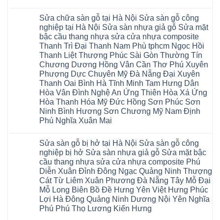
Sài
Sửa
Thọ
Yên
Không
Gòn
sàn
Việt
Mỹ
có
Hoài
nhựa
Trì
Sửa chữa sàn gỗ tại Hà Nội Sửa sàn gỗ công
Thanh
bình
Đức
giả
Thanh
Xuân
luận
Bình
nghiệp tại Hà Nội Sửa sàn nhựa giả gỗ Sửa mặt
gỗ
Xuân
Kim
ở
Dương
cong
Đoan
bậc cầu thang nhựa sửa cửa nhựa composite
Động
Sửa
Thủ
vênh
Hùng
Văn
chữa
Thanh Trì Đại Thanh Nam Phù tphcm Ngọc Hồi
Đức
Sửa
Thanh
Giang
sàn
Thanh
mặt
Ba
Thanh Liệt Thượng Phúc Sài Gòn Thường Tín
Cầu
gỗ
Xuân
bậc
Cầu
Giấy
bị
Chương Dương Hồng Vân Cần Thơ Phú Xuyên
Thái
cầu
Giấy
Văn
phồng
Nguyên
thang
Hạ
Phượng Dực Chuyên Mỹ Đà Nẵng Đại Xuyên
Lâm
tại
Phú
nhựa
Hòa
tphcm
Hà
Thanh Oai Bình Hà Tĩnh Minh Tam Hưng Dân
Thọ
sửa
Cẩm
Khoái
Nội
Bắc
cửa
Hòa Vân Đình Nghệ An Ứng Thiên Hòa Xá Ứng
Khê
Châu
Sửa
Giang
nhựa
Tây
sàn
Hòa Thanh Hóa Mỹ Đức Hồng Sơn Phúc Sơn
Long
composite
Hồ
gỗ
Biên
hoài
Ninh Bình Hương Sơn Chương Mỹ Nam Định
Yên
công
Hải
đức
Lập
Phú Nghĩa Xuân Mai
nghiệp
Dương
đan
Thanh
tại
Hải
phượng
Sơn
Không
Hà
Phòng
tphcm
Phù
có
Nội
Bắc
thanh
Sửa sàn gỗ bị hở tại Hà Nội Sửa sàn gỗ công
Ninh
bình
Sửa
Ninh
oai
hưng
luận
nghiệp bị hở Sửa sàn nhựa giả gỗ Sửa mặt bậc
sàn
Gia
ứng
yên
ở
nhựa
Lâm
cầu thang nhựa sửa cửa nhựa composite Phú
hòa
Lâm
Sửa
giả
Hà
long
Thao
chữa
Diễn Xuân Đỉnh Đông Ngạc Quảng Ninh Thượng
gỗ
Nam
biên
Tam
sàn
Sửa
Hà
Cát Từ Liêm Xuân Phương Đà Nẵng Tây Mỗ Đại
sài
Nông
gỗ
mặt
Nội
gòn
hải
tại
Mỗ Long Biên Bồ Đề Hưng Yên Việt Hưng Phúc
bậc
Hưng
đông
phòng
Hà
cầu
Lợi Hà Đông Quảng Ninh Dương Nội Yên Nghĩa
Yên
anh
Thanh
Nội
thang
Đông
sóc
Thủy
Sửa
Phú Phú Thọ Lương Kiến Hưng
nhựa
Anh
sơn
Tân
sàn
sửa
Quảng
gia
Không
Sơn
gỗ