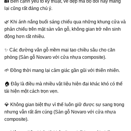
🏡 Bên cạnh yếu tố kỹ thuật, vẻ đẹp mà bộ đôi này mang
lại cũng rất đáng chú ý.
🌿 Khi ánh nắng buổi sáng chiếu qua những khung cửa và
phản chiếu trên mặt sàn vân gỗ, không gian trở nên sinh
động hơn rất nhiều.
✨ Các đường vân gỗ mềm mại tạo chiều sâu cho căn
phòng (Sàn gỗ Novaro với cửa nhựa composite).
🌱 Đồng thời mang lại cảm giác gần gũi với thiên nhiên.
🏠 Đây là điều mà nhiều vật liệu hiện đại khác khó có thể
tái hiện một cách trọn vẹn.
💎 Không gian biệt thự vì thế luôn giữ được sự sang trọng
nhưng vẫn rất ấm cúng (Sàn gỗ Novaro với cửa nhựa
composite).