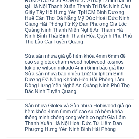
RUM AI 35 AI 36 RUM AI 37 AI dày 12mm bản to
tại Hà Nội Thanh Xuân Thanh Trì Bắc Ninh Cầu
Giấy Tây Hồ Hưng Yên TpHCM Bình Dương
Huế Cần Thơ Đà Nẵng Mỹ Đức Hoài Đức Ninh
Giang Hải Phòng Tứ Kỳ Đan Phượng Gia Lộc
Quảng Ninh Thanh Miện Nghệ An Thanh Hà
Ninh Bình Thái Bình Thanh Hóa Quỳnh Phụ Phú
Thọ Lào Cai Tuyên Quang
Không
có
Sửa sàn nhựa giả gỗ hèm khóa 4mm 6mm đế
bình
luận
cao su glotex charm wood hobiwood kosmos
ở
fukione wilson mikado 4mm 6mm báo giá thợ
Sàn
gỗ
Sửa sàn nhựa bao nhiêu 1m2 tại tphcm Bình
AURUM
Dương Đà Nẵng Khánh Hòa Hải Phòng Lâm
Floor
Báo
Đồng Hưng Yên Nghệ An Quảng Ninh Phú Thọ
giá
Bắc Ninh Tuyên Quang
Sàn
gỗ
Không
AURUM
có
Floor
Sàn nhựa Glotex và Sàn nhựa Hobiwood giả gỗ
bình
nhập
luận
hèm khóa 4mm 6mm đế cao su có hèm khóa
khẩu
ở
Malaysia
thông minh chống cong vênh co ngót Gia Lâm
Sửa
RUM
sàn
Thanh Xuân Hà Nội Hoài Đức Từ Liêm Đan
14
nhựa
AI
Phượng Hưng Yên Ninh Bình Hải Phòng
giả
15
gỗ
Không
AI
hèm