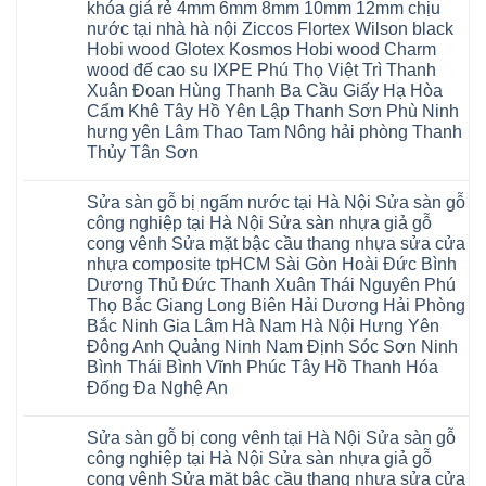
giá
khóa giá rẻ 4mm 6mm 8mm 10mm 12mm chịu
Lào
Gia
Thợ
Hưng
rẻ
Cai
Lâm
sửa
nước tại nhà hà nội Ziccos Flortex Wilson black
Yên
tpHCM
Tuyên
Phú
sàn
Hà
Hobi wood Glotex Kosmos Hobi wood Charm
Thanh
Quang
Thọ
nhựa
Đông
Xuân
Hải
thợ
wood đế cao su IXPE Phú Thọ Việt Trì Thanh
Hạ
Bắc
Phòng
sửa
Long
Xuân Đoan Hùng Thanh Ba Cầu Giấy Hạ Hòa
Ninh
Sóc
sàn
Ninh
Sơn
nhà
Cẩm Khê Tây Hồ Yên Lập Thanh Sơn Phù Ninh
Bình
Ninh
thợ
hưng yên Lâm Thao Tam Nông hải phòng Thanh
Đà
Bình
sửa
Nẵng
Hưng
sàn
Thủy Tân Sơn
Quảng
Yên
gỗ
Ninh
Không
tại
có
Hà
Sửa sàn gỗ bị ngấm nước tại Hà Nội Sửa sàn gỗ
bình
Nội
luận
báo
công nghiệp tại Hà Nội Sửa sàn nhựa giả gỗ
ở
giá
cong vênh Sửa mặt bậc cầu thang nhựa sửa cửa
Sửa
Dịch
chữa
nhựa composite tpHCM Sài Gòn Hoài Đức Bình
vụ
sàn
sửa
Dương Thủ Đức Thanh Xuân Thái Nguyên Phú
nhựa
chữa
giả
Thọ Bắc Giang Long Biên Hải Dương Hải Phòng
Sửa
gỗ
sàn
Bắc Ninh Gia Lâm Hà Nam Hà Nội Hưng Yên
tại
nhựa
Hà
Đông Anh Quảng Ninh Nam Định Sóc Sơn Ninh
giả
Nội
gỗ
Bình Thái Bình Vĩnh Phúc Tây Hồ Thanh Hóa
báo
hèm
giá
Đống Đa Nghệ An
khóa
Dịch
giá
Không
vụ
rẻ
có
sửa
4mm
Sửa sàn gỗ bị cong vênh tại Hà Nội Sửa sàn gỗ
bình
chữa
6mm
luận
Sửa
công nghiệp tại Hà Nội Sửa sàn nhựa giả gỗ
8mm
ở
sàn
10mm
cong vênh Sửa mặt bậc cầu thang nhựa sửa cửa
Sửa
nhựa