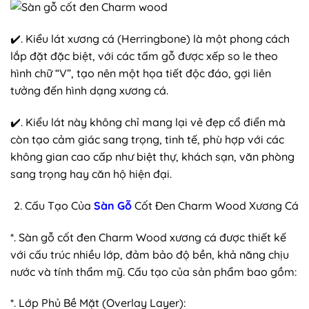
✔️. Kiểu lát xương cá (Herringbone) là một phong cách
lắp đặt đặc biệt, với các tấm gỗ được xếp so le theo
hình chữ “V”, tạo nên một họa tiết độc đáo, gợi liên
tưởng đến hình dạng xương cá.
✔️. Kiểu lát này không chỉ mang lại vẻ đẹp cổ điển mà
còn tạo cảm giác sang trọng, tinh tế, phù hợp với các
không gian cao cấp như biệt thự, khách sạn, văn phòng
sang trọng hay căn hộ hiện đại.
Cấu Tạo Của
Sàn Gỗ
Cốt Đen Charm Wood Xương Cá
*. Sàn gỗ cốt đen Charm Wood xương cá được thiết kế
với cấu trúc nhiều lớp, đảm bảo độ bền, khả năng chịu
nước và tính thẩm mỹ. Cấu tạo của sản phẩm bao gồm:
*. Lớp Phủ Bề Mặt (Overlay Layer):