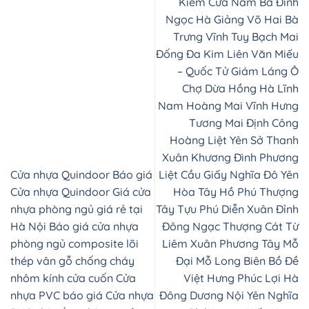
Kiếm Cửa Nam Ba Đình
Ngọc Hà Giảng Võ Hai Bà
Trưng Vĩnh Tuy Bạch Mai
Đống Đa Kim Liên Văn Miếu
– Quốc Tử Giám Láng Ô
Chợ Dừa Hồng Hà Lĩnh
Nam Hoàng Mai Vĩnh Hưng
Tương Mai Định Công
Hoàng Liệt Yên Sở Thanh
Xuân Khương Đình Phương
Cửa nhựa Quindoor Báo giá
Liệt Cầu Giấy Nghĩa Đô Yên
Cửa nhựa Quindoor Giá cửa
Hòa Tây Hồ Phú Thượng
nhựa phòng ngủ giá rẻ tại
Tây Tựu Phú Diễn Xuân Đỉnh
Hà Nội Báo giá cửa nhựa
Đông Ngạc Thượng Cát Từ
phòng ngủ composite lõi
Liêm Xuân Phương Tây Mỗ
thép vân gỗ chống cháy
Đại Mỗ Long Biên Bồ Đề
nhôm kính cửa cuốn Cửa
Việt Hưng Phúc Lợi Hà
nhựa PVC báo giá Cửa nhựa
Đông Dương Nội Yên Nghĩa