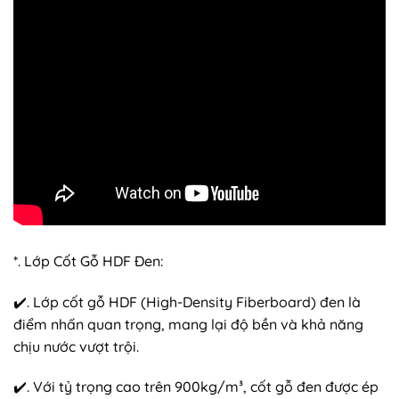
*. Lớp Cốt Gỗ HDF Đen:
✔️. Lớp cốt gỗ HDF (High-Density Fiberboard) đen là
điểm nhấn quan trọng, mang lại độ bền và khả năng
chịu nước vượt trội.
✔️. Với tỷ trọng cao trên 900kg/m³, cốt gỗ đen được ép