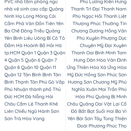
PVC nhà tắm phòng ngủ
Phú Lương Kiến Hưng
nhà vệ sinh cao cấp Quảng
Thanh Trì Đại Thanh Nam
Ninh Hạ Long Móng Cái
Phù Ngọc Hồi Thanh Liệt
Cẩm Phả Vân Đồn Tiên Yên
Thượng Phúc Thường Tín
Ba Chẽ Đông Triều Quảng
Chương Dương Hồng Vân
Yên Bình Liêu Uông Bí Cô Tô
Phú Xuyên Phượng Dực
Đầm Hà Hoành Bồ Hải Hà
Chuyên Mỹ Đại Xuyên
tp.HCM Quận 1 Quận 3 Quận
Thanh Oai Bình Minh Tam
4 Quận 5 Quận 6 Quận 7
Hưng Dân Hòa Vân Đình
Quận 8 Quận 10 Quận 11
Ứng Thiên Hòa Xá Ứng Hòa
Quận 12 Tân Bình Bình Tân
Mỹ Đức Hồng Sơn Phúc Sơn
Bình Thạnh Tân Phú Gò Vấp
Hương Sơn Chương Mỹ Phú
Phú Nhuận thành phố Thủ
Nghĩa Xuân Mai Trần Phú
Đức HCM Đà Nẵng Hải
Hòa Phú Quảng Bị Minh
Châu Cẩm Lệ Thanh Khê
Châu Quảng Oai Vật Lại Cổ
Liên Chiểu Ngũ Hành Sơn
Đô Bất Bạt Suối Hai Ba Vì
Sơn Trà Hòa Vang
Yên Bài Sơn Tây Tùng Thiện
Đoài Phương Phúc Thọ