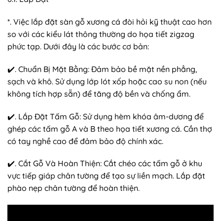
*. Việc lắp đặt sàn gỗ xương cá đòi hỏi kỹ thuật cao hơn
so với các kiểu lát thông thường do họa tiết zigzag
phức tạp. Dưới đây là các bước cơ bản:
✔️. Chuẩn Bị Mặt Bằng: Đảm bảo bề mặt nền phẳng,
sạch và khô. Sử dụng lớp lót xốp hoặc cao su non (nếu
không tích hợp sẵn) để tăng độ bền và chống ẩm.
✔️. Lắp Đặt Tấm Gỗ: Sử dụng hèm khóa âm-dương để
ghép các tấm gỗ A và B theo họa tiết xương cá. Cần thợ
có tay nghề cao để đảm bảo độ chính xác.
✔️. Cắt Gỗ Và Hoàn Thiện: Cắt chéo các tấm gỗ ở khu
vực tiếp giáp chân tường để tạo sự liền mạch. Lắp đặt
phào nẹp chân tường để hoàn thiện.