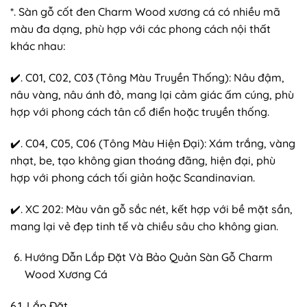
*. Sàn gỗ cốt đen Charm Wood xương cá có nhiều mã
màu đa dạng, phù hợp với các phong cách nội thất
khác nhau:
✔️. C01, C02, C03 (Tông Màu Truyền Thống): Nâu đậm,
nâu vàng, nâu ánh đỏ, mang lại cảm giác ấm cúng, phù
hợp với phong cách tân cổ điển hoặc truyền thống.
✔️. C04, C05, C06 (Tông Màu Hiện Đại): Xám trắng, vàng
nhạt, be, tạo không gian thoáng đãng, hiện đại, phù
hợp với phong cách tối giản hoặc Scandinavian.
✔️. XC 202: Màu vân gỗ sắc nét, kết hợp với bề mặt sần,
mang lại vẻ đẹp tinh tế và chiều sâu cho không gian.
Hướng Dẫn Lắp Đặt Và Bảo Quản Sàn Gỗ Charm
Wood Xương Cá
6.1. Lắp Đặt