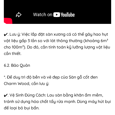
✔️. Lưu ý: Việc lắp đặt sàn xương cá có thể gây hao hụt
vật liệu gấp 3 lần so với lát thông thường (khoảng 6m²
cho 100m²). Do đó, cần tính toán kỹ lưỡng lượng vật liệu
cần thiết.
6.2. Bảo Quản
*. Để duy trì độ bền và vẻ đẹp của Sàn gỗ cốt đen
Charm Wood, cần lưu ý:
✔️. Vệ Sinh Đúng Cách: Lau sàn bằng khăn ẩm mềm,
tránh sử dụng hóa chất tẩy rửa mạnh. Dùng máy hút bụi
để loại bỏ bụi bẩn.