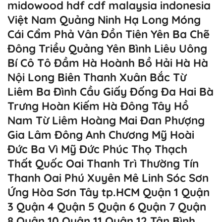
midowood hdf cdf malaysia indonesia
Việt Nam Quảng Ninh Hạ Long Móng
Cái Cẩm Phả Vân Đồn Tiên Yên Ba Chẽ
Đông Triều Quảng Yên Bình Liêu Uông
Bí Cô Tô Đầm Hà Hoành Bồ Hải Hà Hà
Nội Long Biên Thanh Xuân Bắc Từ
Liêm Ba Đình Cầu Giấy Đống Đa Hai Bà
Trưng Hoàn Kiếm Hà Đông Tây Hồ
Nam Từ Liêm Hoàng Mai Đan Phượng
Gia Lâm Đông Anh Chương Mỹ Hoài
Đức Ba Vì Mỹ Đức Phúc Thọ Thạch
Thất Quốc Oai Thanh Trì Thường Tín
Thanh Oai Phú Xuyên Mê Linh Sóc Sơn
Ứng Hòa Sơn Tây tp.HCM Quận 1 Quận
3 Quận 4 Quận 5 Quận 6 Quận 7 Quận
8 Quận 10 Quận 11 Quận 12 Tân Bình