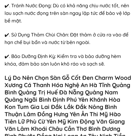
✔️. Tránh Nước Đọng: Dù có khả năng chịu nước tốt, nên
lau sạch nước đọng trên sàn ngay lập tức để bảo vệ lớp
bề mặt.
✔️. Sử Dụng Thảm Chùi Chân: Đặt thảm ở cửa ra vào để
hạn chế bụi bẩn và nước từ bên ngoài.
✔️. Bảo Dưỡng Định Kỳ: Kiểm tra và bảo dưỡng hèm
khóa, đảm bảo sàn luôn khô ráo và sạch sẽ.
Lý Do Nên Chọn Sàn Gỗ Cốt Đen Charm Wood
Xương Cá Thanh Hóa Nghệ An Hà Tĩnh Quảng
Bình Quảng Trị Huế Đà Nẵng Quảng Nam
Quảng Ngãi Bình Định Phú Yên Khánh Hòa
Kon Tum Gia Lai Đắk Lắk Đắk Nông Bình
Thuận Lâm Đồng Hưng Yên Ân Thi Mỹ Hào
Tiên Lữ Phù Cừ Yên Mỹ Kim Động Văn Giang
Văn Lâm Khoái Châu Cần Thơ Bình Dương
Bình Phước Đồng Nai Long An Tây Ninh Tiền