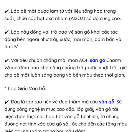
✔️. Lớp bề mặt được làm từ vật liệu tổng hợp trong
suốt, chứa các hạt oxit nhôm (Al2O3) có độ cứng cao.
✔️. Lớp này đóng vai trò bảo vệ sàn gỗ khỏi các tác
động bên ngoài như trầy xước, mài mòn, bám bẩn và
tia UV.
✔️. Với tiêu chuẩn chống mài mòn AC4,
sàn gỗ
Charm
Wood đảm bảo khả năng chống trầy xước vượt trội, giữ
cho bề mặt luôn sáng bóng và bền màu theo thời gian.
*. Lớp Giấy Vân Gỗ:
✔️. Đây là lớp tạo nên vẻ đẹp thẩm mỹ của
sàn gỗ
. Sử
dụng công nghệ in mực cao cấp, lớp giấy vân gỗ tái
hiện chân thực các họa tiết vân gỗ tự nhiên, từ những
đường nét tinh xảo của gỗ sồi, óc chó đến các tông màu
hiện đại như xám trắng hay nâu đậm.