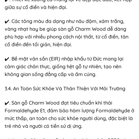
giữa sự cổ điển và hiện đại.
✔️. Các tông màu đa dạng như nâu đậm, xám trắng,
vàng nhạt hay be giúp sàn gỗ Charm Wood dễ dàng
phù hợp với nhiều phong cách nội thất, từ cổ điển, tân
cổ điển đến tối giản, hiện đại.
✔️. Bề mặt vân sần (EIR) nhập khẩu từ Đức mang lại
cảm giác chân thực, giống hệt gỗ tự nhiên, tạo nên
không gian sống đẳng cấp và ấm cúng.
3.4. An Toàn Sức Khỏe Và Thân Thiện Với Môi Trường
✔️. Sàn gỗ Charm Wood đạt tiêu chuẩn khí thải
Formaldehyde E1, đảm bảo hàm lượng Formaldehyde ở
mức thấp, an toàn cho sức khỏe người dùng, đặc biệt là
trẻ nhỏ và người có tiền sử dị ứng.