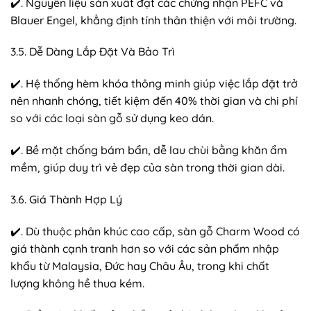
✔️. Nguyên liệu sản xuất đạt các chứng nhận PEFC và
Blauer Engel, khẳng định tính thân thiện với môi trường.
3.5. Dễ Dàng Lắp Đặt Và Bảo Trì
✔️. Hệ thống hèm khóa thông minh giúp việc lắp đặt trở
nên nhanh chóng, tiết kiệm đến 40% thời gian và chi phí
so với các loại sàn gỗ sử dụng keo dán.
✔️. Bề mặt chống bám bẩn, dễ lau chùi bằng khăn ẩm
mềm, giúp duy trì vẻ đẹp của sàn trong thời gian dài.
3.6. Giá Thành Hợp Lý
✔️. Dù thuộc phân khúc cao cấp, sàn gỗ Charm Wood có
giá thành cạnh tranh hơn so với các sản phẩm nhập
khẩu từ Malaysia, Đức hay Châu Âu, trong khi chất
lượng không hề thua kém.