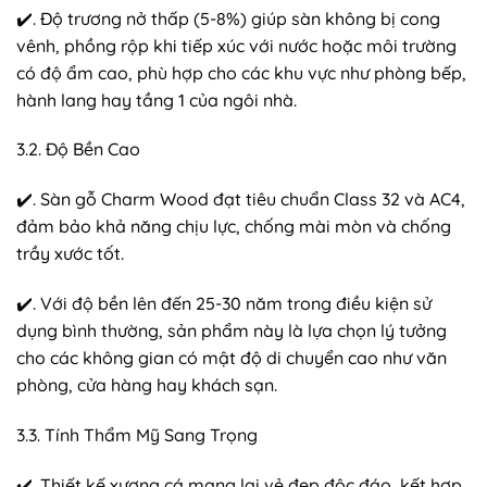
✔️. Độ trương nở thấp (5-8%) giúp sàn không bị cong
vênh, phồng rộp khi tiếp xúc với nước hoặc môi trường
có độ ẩm cao, phù hợp cho các khu vực như phòng bếp,
hành lang hay tầng 1 của ngôi nhà.
3.2. Độ Bền Cao
✔️. Sàn gỗ Charm Wood đạt tiêu chuẩn Class 32 và AC4,
đảm bảo khả năng chịu lực, chống mài mòn và chống
trầy xước tốt.
✔️. Với độ bền lên đến 25-30 năm trong điều kiện sử
dụng bình thường, sản phẩm này là lựa chọn lý tưởng
cho các không gian có mật độ di chuyển cao như văn
phòng, cửa hàng hay khách sạn.
3.3. Tính Thẩm Mỹ Sang Trọng
✔️. Thiết kế xương cá mang lại vẻ đẹp độc đáo, kết hợp