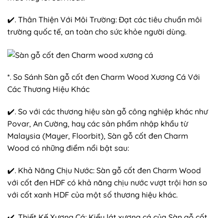
✔️. Thân Thiện Với Môi Trường: Đạt các tiêu chuẩn môi
trường quốc tế, an toàn cho sức khỏe người dùng.
*. So Sánh Sàn gỗ cốt đen Charm Wood Xương Cá Với
Các Thương Hiệu Khác
✔️. So với các thương hiệu sàn gỗ công nghiệp khác như
Povar, An Cường, hay các sản phẩm nhập khẩu từ
Malaysia (Mayer, Floorbit), Sàn gỗ cốt đen Charm
Wood có những điểm nổi bật sau:
✔️. Khả Năng Chịu Nước: Sàn gỗ cốt đen Charm Wood
với cốt đen HDF có khả năng chịu nước vượt trội hơn so
với cốt xanh HDF của một số thương hiệu khác.
✔️. Thiết Kế Xương Cá: Kiểu lát xương cá của Sàn gỗ cốt