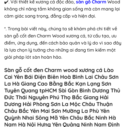
✔️. Với thiết kế xương cá độc đáo,
sàn gỗ Charm
Wood
không chỉ nâng tầm không gian sống mà còn mang lại
cảm giác sang trọng, đẳng cấp và hiện đại.
*. Trong bài viết này, chúng ta sẽ khám phá chi tiết về
sàn gỗ cốt đen Charm Wood xương cá, từ cấu tạo, ưu
điểm, ứng dụng, đến cách bảo quản và lý do vì sao đây
là lựa chọn lý tưởng cho những ai đang tìm kiếm một
giải pháp lót sàn hoàn hảo.
Sàn gỗ cốt đen Charm wood xương cá Lào
Cai Yên Bái Điện Biên Hoà Bình Lai Châu Sơn
La Hà Giang Cao Bằng Bắc Kạn Lạng Sơn
Tuyên Quang tpHCM Sài Gòn Bình Dương Thủ
Đức Thái Nguyên Phú Thọ Bắc Giang Hải
Dương Hải Phòng Sơn La Mộc Châu Thuận
Châu Bắc Yên Mai Sơn Mường La Phù Yên
Quỳnh Nhai Sông Mã Yên Châu Bắc Ninh Hà
Nam Hà Nội Hưng Yên Quảng Ninh Nam Định