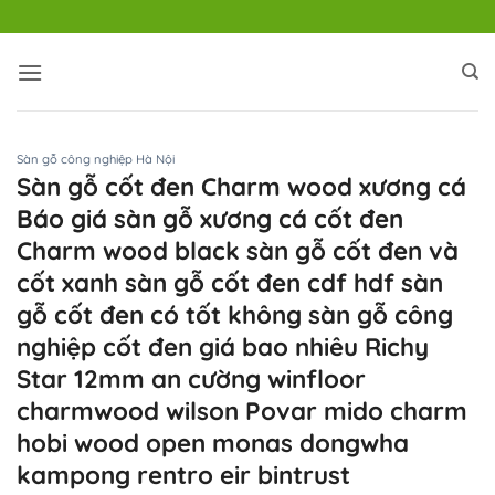
Bỏ
qua
nội
dung
Sàn gỗ công nghiệp Hà Nội
Sàn gỗ cốt đen Charm wood xương cá
Báo giá sàn gỗ xương cá cốt đen
Charm wood black sàn gỗ cốt đen và
cốt xanh sàn gỗ cốt đen cdf hdf sàn
gỗ cốt đen có tốt không sàn gỗ công
nghiệp cốt đen giá bao nhiêu Richy
Star 12mm an cường winfloor
charmwood wilson Povar mido charm
hobi wood open monas dongwha
kampong rentro eir bintrust