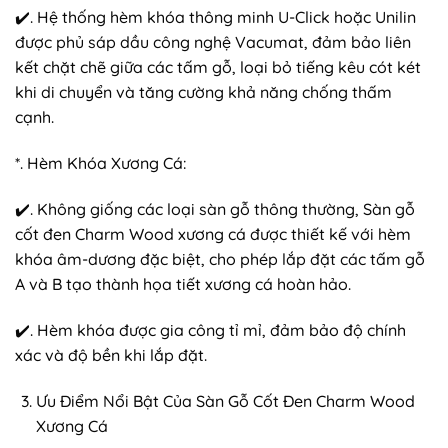
✔️. Hệ thống hèm khóa thông minh U-Click hoặc Unilin
được phủ sáp dầu công nghệ Vacumat, đảm bảo liên
kết chặt chẽ giữa các tấm gỗ, loại bỏ tiếng kêu cót két
khi di chuyển và tăng cường khả năng chống thấm
cạnh.
*. Hèm Khóa Xương Cá:
✔️. Không giống các loại sàn gỗ thông thường, Sàn gỗ
cốt đen Charm Wood xương cá được thiết kế với hèm
khóa âm-dương đặc biệt, cho phép lắp đặt các tấm gỗ
A và B tạo thành họa tiết xương cá hoàn hảo.
✔️. Hèm khóa được gia công tỉ mỉ, đảm bảo độ chính
xác và độ bền khi lắp đặt.
Ưu Điểm Nổi Bật Của Sàn Gỗ Cốt Đen Charm Wood
Xương Cá