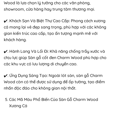
Wood là lựa chọn lý tưởng cho các văn phòng,
showroom, cửa hàng hay trung tâm thương mại.
✔️. Khách Sạn Và Biệt Thự Cao Cấp: Phong cách xương
cá mang lại vẻ đẹp sang trọng, phù hợp với các không
gian kiến trúc cao cấp, tạo ấn tượng mạnh mẽ với
khách hàng.
✔️. Hành Lang Và Lối Đi: Khả năng chống trầy xước và
chịu lực giúp Sàn gỗ cốt đen Charm Wood phù hợp cho
các khu vực có lưu lượng di chuyển cao.
✔️. Ứng Dụng Sáng Tạo: Ngoài lót sàn, sàn gỗ Charm
Wood còn có thể được sử dụng để ốp tường, tạo điểm
nhấn độc đáo cho không gian nội thất.
Các Mã Màu Phổ Biến Của Sàn Gỗ Charm Wood
Xương Cá