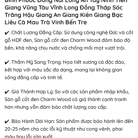
Giang Vũng Tàu Vĩnh Long Đồng Tháp Sóc
Trăng Hậu Giang An Giang Kiên Giang Bạc
Liêu Cà Mau Trà Vinh Bến Tre
✔️. Chất Lượng Đẳng Cấp: Sử dụng công nghệ Đức và cốt
gỗ HDF đen, Sàn gỗ cốt đen Charm Wood đảm bảo độ
bền, khả năng chịu nước và chống mối mọt vượt trội.
✔️. Thẩm Mỹ Sang Trọng: Họa tiết xương cá độc đáo,
kết hợp với màu sắc đa dạng, mang lại không gian
sống đẳng cấp và tinh tế.
✔️. Giá Thành Hợp Lý: So với các sản phẩm nhập khẩu,
Sàn gỗ cốt đen Charm Wood có giá thành cạnh tranh
hơn nhưng vẫn đảm bảo chất lượng cao cấp.
✔️. Bảo Hành Dài Hạn: Sản phẩm được bảo hành lên đến
20-25 năm cho các lỗi kỹ thuật như cong vênh, phai
màu hay lỗi sản xuất.