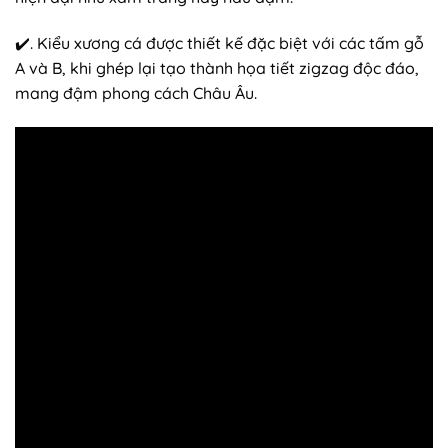
✔️. Kiểu xương cá được thiết kế đặc biệt với các tấm gỗ
A và B, khi ghép lại tạo thành họa tiết zigzag độc đáo,
mang đậm phong cách Châu Âu.