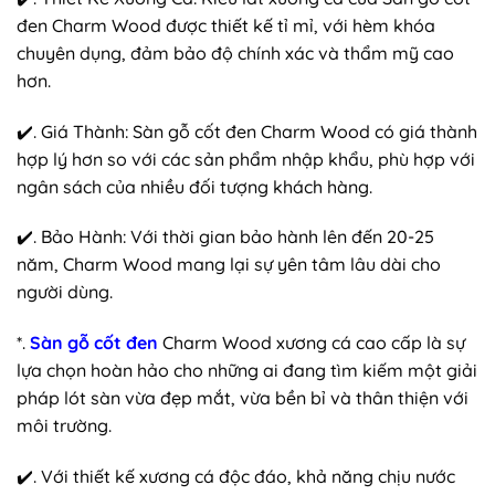
đen Charm Wood được thiết kế tỉ mỉ, với hèm khóa
chuyên dụng, đảm bảo độ chính xác và thẩm mỹ cao
hơn.
✔️. Giá Thành: Sàn gỗ cốt đen Charm Wood có giá thành
hợp lý hơn so với các sản phẩm nhập khẩu, phù hợp với
ngân sách của nhiều đối tượng khách hàng.
✔️. Bảo Hành: Với thời gian bảo hành lên đến 20-25
năm, Charm Wood mang lại sự yên tâm lâu dài cho
người dùng.
*.
Sàn gỗ cốt đen
Charm Wood xương cá cao cấp là sự
lựa chọn hoàn hảo cho những ai đang tìm kiếm một giải
pháp lót sàn vừa đẹp mắt, vừa bền bỉ và thân thiện với
môi trường.
✔️. Với thiết kế xương cá độc đáo, khả năng chịu nước