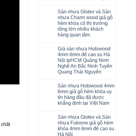
to
cao
Không
tại
su
có
Hà
glotex
Sàn nhựa Glotex và Sàn
bình
Nội
charm
luận
nhựa Charm wood giả gỗ
Thanh
wood
ở
Xuân
hobiwood
hèm khóa có thị trường
Sàn
Thanh
kosmos
nhựa
rộng lớn nhiều khách
Trì
fukione
Glotex
Bắc
hàng quan tâm
wilson
và
Ninh
mikado
Sàn
Không
Cầu
4mm
nhựa
có
Giấy
6mm
Hobiwood
Giá sàn nhựa Hobiwood
bình
Tây
báo
giả
luận
Hồ
4mm 6mm đế cao su Hà
giá
gỗ
ở
Hưng
thợ
hèm
Nội tpHCM Quảng Ninh
Sàn
Yên
Sửa
khóa
nhựa
Nghệ An Bắc Ninh Tuyên
TpHCM
sàn
4mm
Glotex
Bình
nhựa
6mm
Quang Thái Nguyên
và
Dương
bao
đế
Sàn
Huế
nhiêu
Không
cao
nhựa
Cần
1m2
có
su
Charm
Sàn nhựa Hobiwood 4mm
Thơ
tại
bình
có
wood
Đà
tphcm
luận
hèm
6mm giả gỗ hèm khóa uy
giả
Nẵng
Bình
ở
khóa
gỗ
tín hàng đầu đã được
Mỹ
Dương
Giá
thông
hèm
Đức
Đà
sàn
minh
khẳng định tại Việt Nam
khóa
Hoài
Nẵng
nhựa
chống
có
Đức
Khánh
Hobiwood
Không
cong
thị
Ninh
Hòa
4mm
có
vênh
trường
Sàn nhựa Glotex và Sàn
Giang
Hải
6mm
bình
co
rộng
Hải
Phòng
đế
luận
ngót
nhựa Fukione giả gỗ hèm
lớn
 chất
Phòng
ở
Lâm
cao
Gia
nhiều
khóa 4mm 6mm đế cao su
Tứ
Sàn
Đồng
su
Lâm
khách
Kỳ
nhựa
Hưng
Hà
Hà Nội
Thanh
hàng