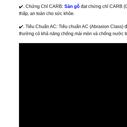
✔️. Chứng Chỉ CARB:
Sàn gỗ
đạt chứng chỉ CARB (C
thấp, an toàn cho sức khỏe.
✔️. Tiêu Chuẩn AC: Tiêu chuẩn AC (Abrasion Class) đ
thường có khả năng chống mài mòn và chống nước tố