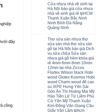
có
Sàn
h
Cửa nhựa nhà vệ sinh tại
bình
nhựa
luận
giả
Hà Nội báo giá cửa nhựa
ở
gỗ
nhà vệ sinh giá rẻ tpHCM
Cửa
Glotex
nhựa
có
Thanh Xuân Bắc Ninh
phòng
tốt
Ninh Bình Đà Nẵng
ngủ
 nghiệp
không
tại
sàn
Quảng Ninh
Hà
nhựa
Không
Nội
glotex
có
cửa
của
Thợ sửa sàn nhựa thợ
bình
composite
nước
Dưới đây
luận
báo
nào
sửa sàn nhà thợ sửa sàn
ở
giá
Hà
gỗ tại Hà Nội báo giá Dịch
Cửa
rẻ
Nội
nhựa
Bắc
vụ sửa chữa Sửa sàn
Thanh
nhà
Ninh
Xuân
nhựa giả gỗ hèm khóa giá
vệ
Thanh
tpHCM
sinh
Xuân
rẻ 4mm 6mm 8mm 10mm
Đà
tại
Tây
Nẵng
12mm tại nhà Ziccos
Hà
Hồ
Gia
Nội
Flortex Wilson black Hobi
Hải
Lâm
báo
Phòng
Phú
wood Glotex Kosmos Hobi
giá
Thái
Thọ
cửa
wood Charm wood đế cao
Bình
Hải
nhựa
Hưng
Phòng
su IXPE Hưng Yên Sài
nhà
Yên
Sóc
Gòn Ân Thi Hoàng Mai Mỹ
vệ
Hà
Sơn
sinh
Đông
Ninh
Hào Tiên Lữ Từ Liêm Phù
giá
Hạ
Bình
Cừ Yên Mỹ Thanh Xuân
rẻ
Long
Hưng
tpHCM
và công
Yên
Kim Động Văn Giang Cầu
Thanh
Giấy Văn Lâm tphcm
Xuân