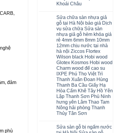
Bắc
Khoái Châu
Ninh
Ninh
Không
, CARB,
Bình
có
Sửa chữa sàn nhựa giả
Đà
bình
Nẵng
luận
gỗ tại Hà Nội báo giá Dịch
ở
Quảng
vụ sửa chữa Sửa sàn
Thợ
Ninh
sửa
nhựa giả gỗ hèm khóa giá
sàn
rẻ 4mm 6mm 8mm 10mm
nhựa
thợ
12mm chịu nước tại nhà
 nghệ
sửa
hà nội Ziccos Flortex
sàn
nhà
Wilson black Hobi wood
thợ
Glotex Kosmos Hobi wood
sửa
sàn
Charm wood đế cao su
gỗ
IXPE Phú Thọ Việt Trì
tại
Thanh Xuân Đoan Hùng
Hà
năm, đảm
Nội
Thanh Ba Cầu Giấy Hạ
báo
Hòa Cẩm Khê Tây Hồ Yên
giá
Dịch
Lập Thanh Sơn Phù Ninh
vụ
hưng yên Lâm Thao Tam
sửa
chữa
Nông hải phòng Thanh
Sửa
Thủy Tân Sơn
sàn
nhựa
Không
giả
có
gỗ
Sửa sàn gỗ bị ngấm nước
bình
hèm
ẩm phù
luận
tại Hà Nội Sửa sàn gỗ