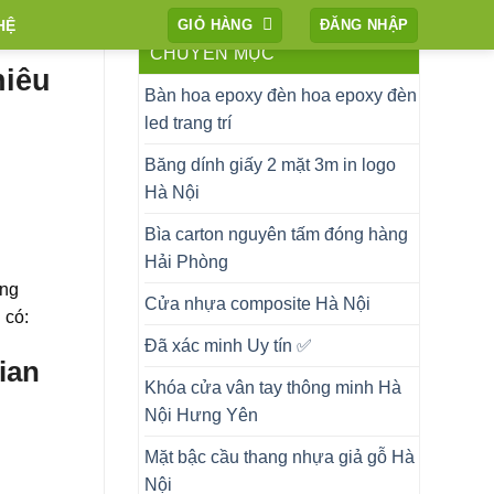
HỆ
GIỎ HÀNG
ĐĂNG NHẬP
CHUYÊN MỤC
hiêu
Bàn hoa epoxy đèn hoa epoxy đèn
led trang trí
Băng dính giấy 2 mặt 3m in logo
Hà Nội
Bìa carton nguyên tấm đóng hàng
Hải Phòng
ăng
Cửa nhựa composite Hà Nội
 có:
Đã xác minh Uy tín ✅
ian
Khóa cửa vân tay thông minh Hà
Nội Hưng Yên
Mặt bậc cầu thang nhựa giả gỗ Hà
Nội