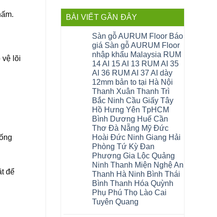
hấm.
BÀI VIẾT GẦN ĐÂY
Sàn gỗ AURUM Floor Báo
giá Sàn gỗ AURUM Floor
nhập khẩu Malaysia RUM
vệ lõi
14 AI 15 AI 13 RUM AI 35
AI 36 RUM AI 37 AI dày
12mm bản to tại Hà Nội
Thanh Xuân Thanh Trì
Bắc Ninh Cầu Giấy Tây
Hồ Hưng Yên TpHCM
Bình Dương Huế Cần
Thơ Đà Nẵng Mỹ Đức
hống
Hoài Đức Ninh Giang Hải
Phòng Tứ Kỳ Đan
Phượng Gia Lộc Quảng
Ninh Thanh Miện Nghệ An
ặt để
Thanh Hà Ninh Bình Thái
Bình Thanh Hóa Quỳnh
Phụ Phú Thọ Lào Cai
Tuyên Quang
Không