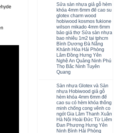
có
Sửa sàn nhựa giả gỗ hèm
bình
dehyde
luận
khóa 4mm 6mm đế cao su
ở
glotex charm wood
Sàn
gỗ
hobiwood kosmos fukione
AURUM
wilson mikado 4mm 6mm
ên
Floor
Báo
báo giá thợ Sửa sàn nhựa
giá
bao nhiêu 1m2 tại tphcm
Sàn
gỗ
Bình Dương Đà Nẵng
AURUM
Khánh Hòa Hải Phòng
Floor
nhập
Lâm Đồng Hưng Yên
khẩu
Nghệ An Quảng Ninh Phú
Malaysia
Thọ Bắc Ninh Tuyên
RUM
14
Quang
AI
15
Không
AI
có
Sàn nhựa Glotex và Sàn
13
bình
RUM
luận
nhựa Hobiwood giả gỗ
AI
ở
hèm khóa 4mm 6mm đế
35
Sửa
AI
sàn
cao su có hèm khóa thông
36
nhựa
minh chống cong vênh co
RUM
giả
AI
gỗ
ngót Gia Lâm Thanh Xuân
37
hèm
Hà Nội Hoài Đức Từ Liêm
AI
khóa
dày
4mm
Đan Phượng Hưng Yên
12mm
6mm
Ninh Bình Hải Phòng
bản
đế