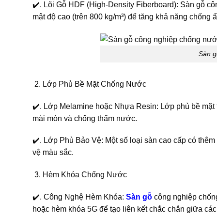
✔️. Lõi Gỗ HDF (High-Density Fiberboard): Sàn gỗ c
mật độ cao (trên 800 kg/m³) để tăng khả năng chống 
Sàn g
Lớp Phủ Bề Mặt Chống Nước
✔️. Lớp Melamine hoặc Nhựa Resin: Lớp phủ bề mặt 
mài mòn và chống thấm nước.
✔️. Lớp Phủ Bảo Vệ: Một số loại sàn cao cấp có thêm
vệ màu sắc.
Hèm Khóa Chống Nước
✔️. Công Nghệ Hèm Khóa:
Sàn gỗ
công nghiệp chống
hoặc hèm khóa 5G để tạo liên kết chắc chắn giữa cá