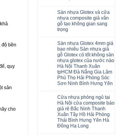
Đan
Hobiwood
Yên
Nội
Xuân
quan
Phượng
4mm
Không
Nghệ
tpHCM
Hà
tâm
Gia
6mm
có
An
Quảng
Nội
Sàn nhựa Glotex và cửa
Lộc
giả
bình
Quảng
Ninh
Hoài
Quảng
gỗ
luận
Ninh
Nghệ
nhựa composite giả vân
Đức
ở
Ninh
hèm
Phú
An
Từ
 khả
gỗ tạo không gian sang
Sàn
Thanh
khóa
Thọ
Bắc
Liêm
nhựa
Miện
uy
Bắc
Ninh
trọng
Đan
Glotex
Nghệ
tín
Ninh
Tuyên
Phượng
và
Không
An
hàng
Tuyên
Quang
Hưng
Sàn
có
Thanh
đầu
Quang
Thái
Yên
Sàn nhựa Glotex 4mm giá
nhựa
bình
Hà
đã
Nguyên
à độ bền
Ninh
Fukione
luận
Ninh
được
bao nhiêu Sàn nhựa giả
Bình
ở
giả
Bình
khẳng
Hải
gỗ Glotex có tốt không sàn
Sàn
gỗ
Thái
định
Phòng
nhựa
hèm
Bình
tại
nhựa glotex của nước nào
Glotex
khóa
Thanh
Việt
Hà Nội Thanh Xuân
đế, quy
và
4mm
Hóa
Nam
cửa
6mm
Quỳnh
tpHCM Đà Nẵng Gia Lâm
nhựa
đế
Phụ
Phú Thọ Hải Phòng Sóc
composite
cao
Phú
giả
su
Sơn Ninh Bình Hưng Yên
Thọ
vân
Hà
Lào
ột sản
Không
gỗ
Nội
Cai
có
tạo
Tuyên
Cửa nhựa phòng ngủ tại
bình
không
Quang
luận
gian
Hà Nội cửa composite báo
ở
sang
giá rẻ Bắc Ninh Thanh
 hãy cho
Sàn
trọng
nhựa
Xuân Tây Hồ Hải Phòng
Glotex
Thái Bình Hưng Yên Hà
4mm
giá
Đông Hạ Long
bao
Không
nhiêu