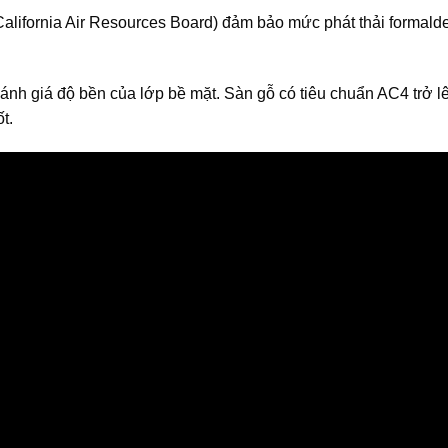
alifornia Air Resources Board) đảm bảo mức phát thải formal
ánh giá độ bền của lớp bề mặt. Sàn gỗ có tiêu chuẩn AC4 trở l
t.