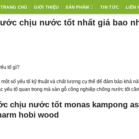
TRANG CHỦ
GIỚI THIỆU
SẢN PHẨM
TIN TỨC
LIÊN 
ước chịu nước tốt nhất giá bao n
ếu tố gì?
một số yếu tố kỹ thuật và chất lượng cụ thể để đảm bảo khả n
ác yếu tố quan trọng mà sàn gỗ công nghiệp chống nước tốt cần
ớc chịu nước tốt monas kampong as
charm hobi wood