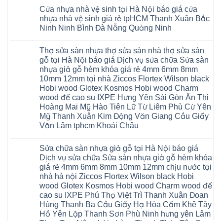
Phú
có
Nội
gian
Ninh
Phòng
4mm
Thọ
Cửa nhựa nhà vệ sinh tại Hà Nội báo giá cửa
bình
sang
Bình
Tứ
giá
Bắc
luận
trọng
Hải
nhựa nhà vệ sinh giá rẻ tpHCM Thanh Xuân Bắc
Kỳ
bao
Ninh
ở
Phòng
Đan
nhiêu
Ninh Ninh Bình Đà Nẵng Quảng Ninh
Tuyên
Cửa
Phượng
Sàn
Quang
nhựa
Gia
nhựa
Không
phòng
Lộc
giả
có
ngủ
Thợ sửa sàn nhựa thợ sửa sàn nhà thợ sửa sàn
Quảng
gỗ
bình
tại
Ninh
Glotex
luận
gỗ tại Hà Nội báo giá Dịch vụ sửa chữa Sửa sàn
Hà
ở
Thanh
có
Nội
nhựa giả gỗ hèm khóa giá rẻ 4mm 6mm 8mm
Cửa
Miện
tốt
cửa
nhựa
Nghệ
không
10mm 12mm tại nhà Ziccos Flortex Wilson black
composite
nhà
An
sàn
báo
Hobi wood Glotex Kosmos Hobi wood Charm
vệ
Thanh
nhựa
giá
sinh
Hà
glotex
wood đế cao su IXPE Hưng Yên Sài Gòn Ân Thi
rẻ
tại
Ninh
của
Bắc
Hoàng Mai Mỹ Hào Tiên Lữ Từ Liêm Phù Cừ Yên
Hà
Bình
nước
Ninh
Nội
Thái
nào
Mỹ Thanh Xuân Kim Động Văn Giang Cầu Giấy
Thanh
báo
Bình
Hà
Xuân
Văn Lâm tphcm Khoái Châu
giá
Thanh
Nội
Tây
cửa
Hóa
Thanh
Không
Hồ
nhựa
Quỳnh
Xuân
có
Hải
nhà
Phụ
tpHCM
Sửa chữa sàn nhựa giả gỗ tại Hà Nội báo giá
bình
Phòng
vệ
Phú
Đà
luận
Thái
Dịch vụ sửa chữa Sửa sàn nhựa giả gỗ hèm khóa
sinh
Thọ
Nẵng
ở
Bình
giá
giá rẻ 4mm 6mm 8mm 10mm 12mm chịu nước tại
Lào
Gia
Thợ
Hưng
rẻ
Cai
Lâm
sửa
nhà hà nội Ziccos Flortex Wilson black Hobi
Yên
tpHCM
Tuyên
Phú
sàn
Hà
wood Glotex Kosmos Hobi wood Charm wood đế
Thanh
Quang
Thọ
nhựa
Đông
Xuân
Hải
thợ
cao su IXPE Phú Thọ Việt Trì Thanh Xuân Đoan
Hạ
Bắc
Phòng
sửa
Long
Hùng Thanh Ba Cầu Giấy Hạ Hòa Cẩm Khê Tây
Ninh
Sóc
sàn
Ninh
Sơn
nhà
Hồ Yên Lập Thanh Sơn Phù Ninh hưng yên Lâm
Bình
Ninh
thợ