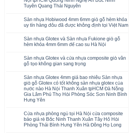
Nội tpHCM Quảng Ninh Nghệ An Bắc Ninh
nhựa
AI
ở
hobiwood
Hobiwood
Tuyên Quang Thái Nguyên
dày
Sàn
kosmos
giả
12mm
nhựa
fukione
gỗ
Không
bản
Glotex
wilson
hèm
có
to
và
mikado
Sàn nhựa Hobiwood 4mm 6mm giả gỗ hèm khóa
khóa
bình
tại
Sàn
4mm
4mm
luận
uy tín hàng đầu đã được khẳng định tại Việt Nam
Hà
nhựa
6mm
ở
6mm
Nội
Charm
báo
Giá
đế
Không
Thanh
wood
giá
sàn
cao
có
Xuân
giả
thợ
Sàn nhựa Glotex và Sàn nhựa Fukione giả gỗ
nhựa
su
bình
Thanh
gỗ
Sửa
Hobiwood
có
luận
hèm khóa 4mm 6mm đế cao su Hà Nội
Trì
hèm
sàn
4mm
ở
hèm
Bắc
khóa
nhựa
6mm
Sàn
khóa
Không
Ninh
có
bao
đế
nhựa
thông
có
Cầu
thị
nhiêu
Sàn nhựa Glotex và cửa nhựa composite giả vân
cao
Hobiwood
minh
bình
Giấy
trường
1m2
su
4mm
chống
luận
gỗ tạo không gian sang trọng
Tây
rộng
tại
Hà
6mm
ở
cong
Hồ
lớn
tphcm
Nội
giả
Sàn
vênh
Không
Hưng
nhiều
Bình
tpHCM
gỗ
nhựa
co
có
Yên
khách
Dương
Sàn nhựa Glotex 4mm giá bao nhiêu Sàn nhựa
Quảng
hèm
Glotex
ngót
bình
TpHCM
hàng
Đà
Ninh
khóa
và
Gia
luận
giả gỗ Glotex có tốt không sàn nhựa glotex của
Bình
quan
Nẵng
Nghệ
uy
Sàn
ở
Lâm
Dương
tâm
Khánh
nước nào Hà Nội Thanh Xuân tpHCM Đà Nẵng
An
tín
nhựa
Sàn
Thanh
Huế
Hòa
Bắc
hàng
Fukione
nhựa
Xuân
Gia Lâm Phú Thọ Hải Phòng Sóc Sơn Ninh Bình
Cần
Hải
Ninh
đầu
giả
Glotex
Hà
Thơ
Phòng
Hưng Yên
Tuyên
đã
gỗ
và
Nội
Đà
Lâm
Quang
được
hèm
cửa
Hoài
Nẵng
Không
Đồng
Thái
khẳng
khóa
nhựa
Đức
Mỹ
có
Hưng
Nguyên
định
4mm
composite
Từ
Cửa nhựa phòng ngủ tại Hà Nội cửa composite
Đức
bình
Yên
tại
6mm
giả
Liêm
Hoài
luận
Nghệ
báo giá rẻ Bắc Ninh Thanh Xuân Tây Hồ Hải
Việt
đế
vân
Đan
Đức
ở
An
Nam
cao
gỗ
Phượng
Phòng Thái Bình Hưng Yên Hà Đông Hạ Long
Ninh
Sàn
Quảng
su
tạo
Hưng
Giang
nhựa
Ninh
Không
Hà
không
Yên
Hải
Glotex