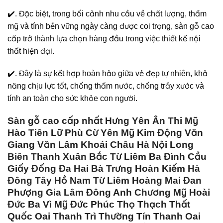
✔️. Đặc biệt, trong bối cảnh nhu cầu về chất lượng, thẩm
mỹ và tính bền vững ngày càng được coi trọng, sàn gỗ cao
cấp trở thành lựa chọn hàng đầu trong việc thiết kế nội
thất hiện đại.
✔️. Đây là sự kết hợp hoàn hảo giữa vẻ đẹp tự nhiên, khả
năng chịu lực tốt, chống thấm nước, chống trầy xước và
tính an toàn cho sức khỏe con người.
Sàn gỗ cao cấp nhất Hưng Yên Ân Thi Mỹ
Hào Tiên Lữ Phù Cừ Yên Mỹ Kim Động Văn
Giang Văn Lâm Khoái Châu Hà Nội Long
Biên Thanh Xuân Bắc Từ Liêm Ba Đình Cầu
Giấy Đống Đa Hai Bà Trưng Hoàn Kiếm Hà
Đông Tây Hồ Nam Từ Liêm Hoàng Mai Đan
Phượng Gia Lâm Đông Anh Chương Mỹ Hoài
Đức Ba Vì Mỹ Đức Phúc Thọ Thạch Thất
Quốc Oai Thanh Trì Thường Tín Thanh Oai