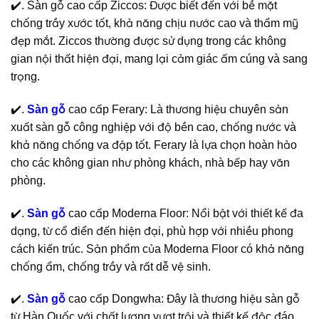
✔️. Sàn gỗ cao cấp Ziccos: Được biết đến với bề mặt
chống trầy xước tốt, khả năng chịu nước cao và thẩm mỹ
đẹp mắt. Ziccos thường được sử dụng trong các không
gian nội thất hiện đại, mang lại cảm giác ấm cúng và sang
trọng.
✔️.
Sàn gỗ
cao cấp Ferary: Là thương hiệu chuyên sản
xuất sàn gỗ công nghiệp với độ bền cao, chống nước và
khả năng chống va đập tốt. Ferary là lựa chọn hoàn hảo
cho các không gian như phòng khách, nhà bếp hay văn
phòng.
✔️.
Sàn gỗ
cao cấp Moderna Floor: Nổi bật với thiết kế đa
dạng, từ cổ điển đến hiện đại, phù hợp với nhiều phong
cách kiến trúc. Sản phẩm của Moderna Floor có khả năng
chống ẩm, chống trầy và rất dễ vệ sinh.
✔️.
Sàn gỗ
cao cấp Dongwha: Đây là thương hiệu sàn gỗ
từ Hàn Quốc với chất lượng vượt trội và thiết kế độc đáo.