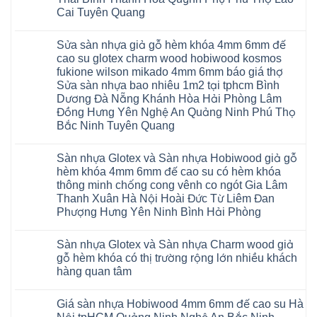
Cai Tuyên Quang
Không
có
Sửa sàn nhựa giả gỗ hèm khóa 4mm 6mm đế
bình
luận
cao su glotex charm wood hobiwood kosmos
ở
fukione wilson mikado 4mm 6mm báo giá thợ
Sàn
gỗ
Sửa sàn nhựa bao nhiêu 1m2 tại tphcm Bình
AURUM
Dương Đà Nẵng Khánh Hòa Hải Phòng Lâm
Floor
Báo
Đồng Hưng Yên Nghệ An Quảng Ninh Phú Thọ
giá
Bắc Ninh Tuyên Quang
Sàn
gỗ
Không
AURUM
có
Floor
Sàn nhựa Glotex và Sàn nhựa Hobiwood giả gỗ
bình
nhập
luận
hèm khóa 4mm 6mm đế cao su có hèm khóa
khẩu
ở
Malaysia
thông minh chống cong vênh co ngót Gia Lâm
Sửa
RUM
sàn
Thanh Xuân Hà Nội Hoài Đức Từ Liêm Đan
14
nhựa
AI
Phượng Hưng Yên Ninh Bình Hải Phòng
giả
15
gỗ
Không
AI
hèm
có
13
khóa
Sàn nhựa Glotex và Sàn nhựa Charm wood giả
bình
RUM
4mm
luận
AI
gỗ hèm khóa có thị trường rộng lớn nhiều khách
6mm
ở
35
đế
hàng quan tâm
Sàn
AI
cao
nhựa
36
Không
su
Glotex
RUM
có
glotex
và
AI
Giá sàn nhựa Hobiwood 4mm 6mm đế cao su Hà
bình
charm
Sàn
37
luận
wood