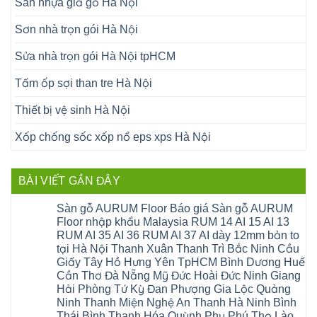
Sàn nhựa giả gỗ Hà Nội
Sơn nhà trọn gói Hà Nội
Sửa nhà trọn gói Hà Nội tpHCM
Tấm ốp sợi than tre Hà Nội
Thiết bị vệ sinh Hà Nội
Xốp chống sốc xốp nổ eps xps Hà Nội
BÀI VIẾT GẦN ĐÂY
Sàn gỗ AURUM Floor Báo giá Sàn gỗ AURUM
Floor nhập khẩu Malaysia RUM 14 AI 15 AI 13
RUM AI 35 AI 36 RUM AI 37 AI dày 12mm bản to
tại Hà Nội Thanh Xuân Thanh Trì Bắc Ninh Cầu
Giấy Tây Hồ Hưng Yên TpHCM Bình Dương Huế
Cần Thơ Đà Nẵng Mỹ Đức Hoài Đức Ninh Giang
Hải Phòng Tứ Kỳ Đan Phượng Gia Lộc Quảng
Ninh Thanh Miện Nghệ An Thanh Hà Ninh Bình
Thái Bình Thanh Hóa Quỳnh Phụ Phú Thọ Lào