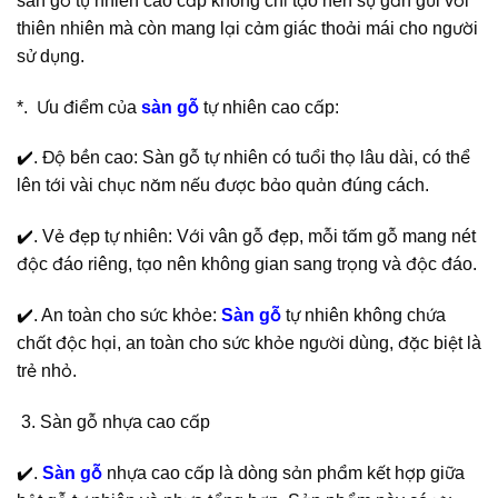
sàn gỗ tự nhiên cao cấp không chỉ tạo nên sự gần gũi với
thiên nhiên mà còn mang lại cảm giác thoải mái cho người
sử dụng.
*. Ưu điểm của
sàn gỗ
tự nhiên cao cấp:
✔️. Độ bền cao: Sàn gỗ tự nhiên có tuổi thọ lâu dài, có thể
lên tới vài chục năm nếu được bảo quản đúng cách.
✔️. Vẻ đẹp tự nhiên: Với vân gỗ đẹp, mỗi tấm gỗ mang nét
độc đáo riêng, tạo nên không gian sang trọng và độc đáo.
✔️. An toàn cho sức khỏe:
Sàn gỗ
tự nhiên không chứa
chất độc hại, an toàn cho sức khỏe người dùng, đặc biệt là
trẻ nhỏ.
Sàn gỗ nhựa cao cấp
✔️.
Sàn gỗ
nhựa cao cấp là dòng sản phẩm kết hợp giữa