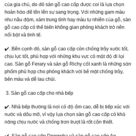
của gia chủ, do đó sàn gỗ cao cấp được coi là lựa chọn
hoàn hảo để tôn lên sự sang trọng. Với những gam màu
như nâu đậm, xám trung tính hay màu tự nhiên của gỗ, sàn
gỗ cao cấp có thể biến không gian phòng khách trở nên
nổi bật và tinh tế.
✔️. Bên cạnh đó, sàn gỗ cao cấp còn chống trầy xước tốt,
chịu lực tốt, phù hợp với những khu vực có mật độ đi lại
cao. Sàn gỗ Ferary và sàn gỗ Richy cốt xanh là những sản
phẩm phù hợp cho phòng khách với bề mặt chống trầy,
bền màu và dễ lau chùi.
Sàn gỗ cao cấp cho nhà bếp
✔️. Nhà bếp thường là nơi có độ ẩm cao, dễ bị tiếp xúc với
nước và dầu mỡ, vì vậy lựa chọn sàn gỗ cao cấp có khả
năng chịu nước và chống trơn trượt là rất cần thiết.
✔️. Sàn gỗ cao cấp Dongwha và sàn gỗ cao cấp An