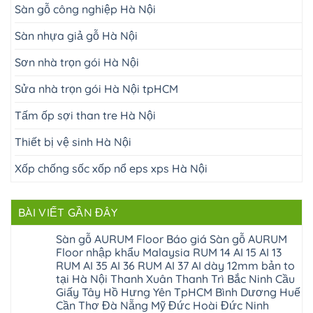
Sàn gỗ công nghiệp Hà Nội
Sàn nhựa giả gỗ Hà Nội
Sơn nhà trọn gói Hà Nội
Sửa nhà trọn gói Hà Nội tpHCM
Tấm ốp sợi than tre Hà Nội
Thiết bị vệ sinh Hà Nội
Xốp chống sốc xốp nổ eps xps Hà Nội
BÀI VIẾT GẦN ĐÂY
Sàn gỗ AURUM Floor Báo giá Sàn gỗ AURUM
Floor nhập khẩu Malaysia RUM 14 AI 15 AI 13
RUM AI 35 AI 36 RUM AI 37 AI dày 12mm bản to
tại Hà Nội Thanh Xuân Thanh Trì Bắc Ninh Cầu
Giấy Tây Hồ Hưng Yên TpHCM Bình Dương Huế
Cần Thơ Đà Nẵng Mỹ Đức Hoài Đức Ninh