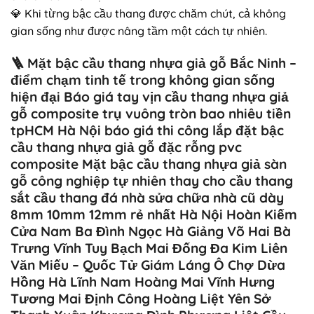
💎 Khi từng bậc cầu thang được chăm chút, cả không
gian sống như được nâng tầm một cách tự nhiên.
🪜
Mặt bậc cầu thang nhựa giả gỗ Bắc Ninh –
điểm chạm tinh tế trong không gian sống
hiện đại
Báo giá tay vịn cầu thang nhựa giả
gỗ composite trụ vuông tròn bao nhiêu tiền
tpHCM Hà Nội báo giá thi công lắp đặt bậc
cầu thang nhựa giả gỗ đặc rỗng pvc
composite Mặt bậc cầu thang nhựa giả sàn
gỗ công nghiệp tự nhiên thay cho cầu thang
sắt cầu thang đá nhà sửa chữa nhà cũ dày
8mm 10mm 12mm rẻ nhất Hà Nội Hoàn Kiếm
Cửa Nam Ba Đình Ngọc Hà Giảng Võ Hai Bà
Trưng Vĩnh Tuy Bạch Mai Đống Đa Kim Liên
Văn Miếu – Quốc Tử Giám Láng Ô Chợ Dừa
Hồng Hà Lĩnh Nam Hoàng Mai Vĩnh Hưng
Tương Mai Định Công Hoàng Liệt Yên Sở