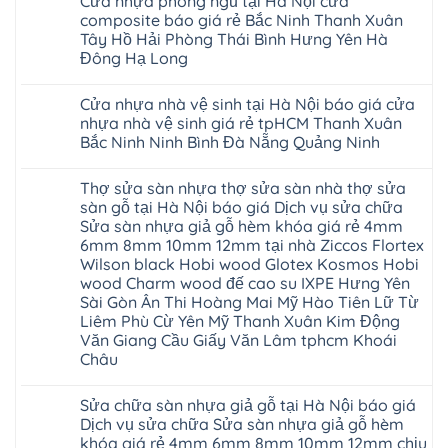
Cửa nhựa phòng ngủ tại Hà Nội cửa
bình
Đan
Đức
tại
6mm
giả
An
luận
Phượng
composite báo giá rẻ Bắc Ninh Thanh Xuân
Ninh
Việt
đế
vân
Quảng
ở
Hưng
Giang
Nam
cao
gỗ
Tây Hồ Hải Phòng Thái Bình Hưng Yên Hà
Ninh
Sàn
Yên
Hải
su
tạo
Phú
nhựa
Đông Hạ Long
Ninh
Phòng
Hà
không
Thọ
Glotex
Bình
Tứ
Nội
gian
Bắc
4mm
Không
Hải
Kỳ
sang
Ninh
giá
có
Phòng
Đan
trọng
Cửa nhựa nhà vệ sinh tại Hà Nội báo giá cửa
Tuyên
bao
bình
Phượng
Quang
nhiêu
luận
nhựa nhà vệ sinh giá rẻ tpHCM Thanh Xuân
Gia
ở
Sàn
Lộc
Bắc Ninh Ninh Bình Đà Nẵng Quảng Ninh
Cửa
nhựa
Quảng
nhựa
giả
Không
Ninh
phòng
gỗ
có
Thanh
ngủ
Glotex
Thợ sửa sàn nhựa thợ sửa sàn nhà thợ sửa
bình
Miện
tại
có
luận
Nghệ
sàn gỗ tại Hà Nội báo giá Dịch vụ sửa chữa
Hà
tốt
ở
An
Nội
không
Sửa sàn nhựa giả gỗ hèm khóa giá rẻ 4mm
Cửa
Thanh
cửa
sàn
nhựa
Hà
6mm 8mm 10mm 12mm tại nhà Ziccos Flortex
composite
nhựa
nhà
Ninh
báo
glotex
Wilson black Hobi wood Glotex Kosmos Hobi
vệ
Bình
giá
của
sinh
wood Charm wood đế cao su IXPE Hưng Yên
Thái
rẻ
nước
tại
Bình
Bắc
Sài Gòn Ân Thi Hoàng Mai Mỹ Hào Tiên Lữ Từ
nào
Hà
Thanh
Ninh
Hà
Nội
Liêm Phù Cừ Yên Mỹ Thanh Xuân Kim Động
Hóa
Thanh
Nội
báo
Quỳnh
Văn Giang Cầu Giấy Văn Lâm tphcm Khoái
Xuân
Thanh
giá
Phụ
Tây
Xuân
Châu
cửa
Phú
Hồ
tpHCM
nhựa
Thọ
Hải
Đà
Không
nhà
Lào
Phòng
Nẵng
có
vệ
Cai
Sửa chữa sàn nhựa giả gỗ tại Hà Nội báo giá
Thái
Gia
bình
sinh
Tuyên
Bình
Lâm
luận
Dịch vụ sửa chữa Sửa sàn nhựa giả gỗ hèm
giá
Quang
Hưng
Phú
ở
rẻ
khóa giá rẻ 4mm 6mm 8mm 10mm 12mm chịu
Yên
Thọ
Thợ