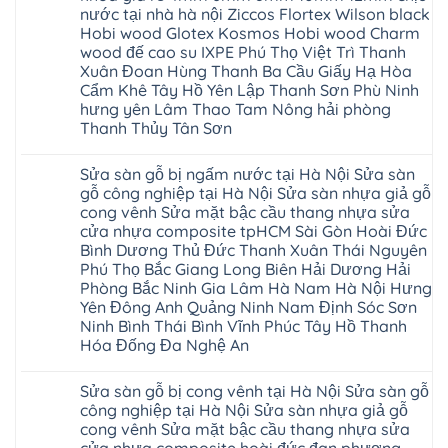
tpHCM
Hà
Hải
sửa
nước tại nhà hà nội Ziccos Flortex Wilson black
Thanh
Đông
Phòng
sàn
Xuân
Hobi wood Glotex Kosmos Hobi wood Charm
Hạ
Sóc
nhựa
Bắc
Long
Sơn
thợ
wood đế cao su IXPE Phú Thọ Việt Trì Thanh
Ninh
Ninh
sửa
Ninh
Xuân Đoan Hùng Thanh Ba Cầu Giấy Hạ Hòa
Bình
sàn
Bình
Hưng
nhà
Cẩm Khê Tây Hồ Yên Lập Thanh Sơn Phù Ninh
Đà
Yên
thợ
Nẵng
hưng yên Lâm Thao Tam Nông hải phòng
sửa
Quảng
Thanh Thủy Tân Sơn
sàn
Ninh
gỗ
Không
tại
có
Hà
Sửa sàn gỗ bị ngấm nước tại Hà Nội Sửa sàn
bình
Nội
luận
gỗ công nghiệp tại Hà Nội Sửa sàn nhựa giả gỗ
báo
ở
giá
cong vênh Sửa mặt bậc cầu thang nhựa sửa
Sửa
Dịch
chữa
cửa nhựa composite tpHCM Sài Gòn Hoài Đức
vụ
sàn
sửa
Bình Dương Thủ Đức Thanh Xuân Thái Nguyên
nhựa
chữa
giả
Phú Thọ Bắc Giang Long Biên Hải Dương Hải
Sửa
gỗ
sàn
Phòng Bắc Ninh Gia Lâm Hà Nam Hà Nội Hưng
tại
nhựa
Hà
Yên Đông Anh Quảng Ninh Nam Định Sóc Sơn
giả
Nội
gỗ
Ninh Bình Thái Bình Vĩnh Phúc Tây Hồ Thanh
báo
hèm
Hóa Đống Đa Nghệ An
giá
khóa
Dịch
giá
Không
vụ
rẻ
có
sửa
4mm
Sửa sàn gỗ bị cong vênh tại Hà Nội Sửa sàn gỗ
bình
chữa
6mm
luận
công nghiệp tại Hà Nội Sửa sàn nhựa giả gỗ
Sửa
8mm
ở
sàn
10mm
cong vênh Sửa mặt bậc cầu thang nhựa sửa
Sửa
nhựa
12mm
sàn
giả