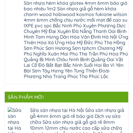
công
nhựa
Sàn nhựa hèm khóa glotex 4mm 6mm báo giá
Nam
đà
bình
nghiệp
composite
Định
nẵng
luận
tại
bao nhiêu 1m2 Sàn nhựa giả gỗ hèm khóa
Phúc
Sóc
ở
thanh
Hà
Thọ
charm wood hobiwood kosmos fukione wilson
Sơn
Sửa
xuân
Nội
Phúc
Ninh
sàn
cầu
4mm 6mm chống chịu nước mối mọt đế cao su
Sửa
Lộc
Bình
gỗ
giấy
sàn
Hát
IXPE pvc spc Bắc Ninh Phú Xuyên Phượng Dực
Thái
bị
hoành
nhựa
Môn
Bình
hở
bồ
Chuyên Mỹ Đại Xuyên Đà Nẵng Thanh Oai Bình
giả
Sài
Vĩnh
tại
hạ
gỗ
Minh Tam Hưng Dân Hòa Vân Đình Hà Nội Ứng
Gòn
Phúc
Hà
long
Sửa
Thạch
Tây
Nội
Thiên Hòa Xá Ứng Hòa Mỹ Đức Phú Thọ Hồng
ninh
mặt
Thất
Hồ
Sửa
giang
bậc
Sơn Phúc Sơn Hương Sơn tphcm Chương Mỹ
Hạ
Thanh
sàn
hoàng
cầu
Bằng
Hóa
Phú Nghĩa Xuân Mai Phú Thọ Trần Phú Hòa Phú
gỗ
mai
thang
Tây
Đống
công
quảng
nhựa
Quảng Bị Minh Châu Ninh Bình Quảng Oai Vật
Phương
Đa
nghiệp
ninh
sửa
tphcm
Lại Cổ Đô Bất Bạt Bắc Ninh Suối Hai Ba Vì Yên
Nghệ
bị
tây
cửa
Hòa
An
hở
hồ
nhựa
Bài Sơn Tây Hưng Yên Tùng Thiện Đoài
Lạc
Sửa
sơn
composite
Yên
Phương Nha Trang Phúc Thọ Phúc Lộc
sàn
tây
Thanh
Xuân
nhựa
hưng
Trì
Quốc
Không
giả
yên
Đại
Oai
có
gỗ
thạch
Thanh
Hưng
bình
Sửa
thất
Nam
Đạo
luận
mặt
mê
SẢN PHẨM MỚI
Phù
ở
Đà
bậc
linh
tphcm
Sàn
Nẵng
cầu
thanh
Ngọc
nhựa
Kiều
thang
trì
Hồi
hèm
Sửa sàn nhựa tại Hà Nội Sửa sàn nhựa giả
Phú
nhựa
bắc
Thanh
khóa
Phú
sửa
ninh
gỗ 4mm 6mm giá rẻ báo giá Dịch vụ sửa
Liệt
glotex
Cát
cửa
mỹ
Thượng
4mm
Hoài
chữa Sửa sàn nhựa giả gỗ giá rẻ 8mm
nhựa
đức
Phúc
6mm
Đức
composite
quốc
10mm 12mm chịu nước cao cấp sửa chữa
Sài
báo
Lâm
Phú
oai
Gòn
giá
Đồng