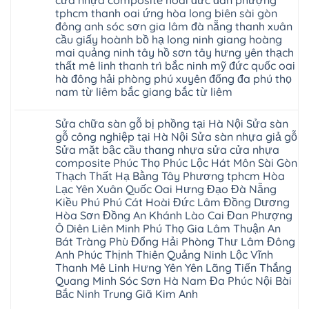
cửa nhựa composite hoài đức đan phượng
tại
gỗ
gỗ
nhà
tphcm thanh oai ứng hòa long biên sài gòn
bị
hèm
Ziccos
ngấm
đông anh sóc sơn gia lâm đà nẵng thanh xuân
khóa
Flortex
nước
giá
cầu giấy hoành bồ hạ long ninh giang hoàng
Wilson
tại
rẻ
black
Hà
mai quảng ninh tây hồ sơn tây hưng yên thạch
4mm
Hobi
Nội
6mm
thất mê linh thanh trì bắc ninh mỹ đức quốc oai
wood
Sửa
8mm
Glotex
hà đông hải phòng phú xuyên đống đa phú thọ
sàn
10mm
Kosmos
gỗ
12mm
nam từ liêm bắc giang bắc từ liêm
Hobi
công
chịu
wood
nghiệp
Không
nước
Charm
tại
có
tại
wood
Sửa chữa sàn gỗ bị phồng tại Hà Nội Sửa sàn
Hà
bình
nhà
đế
Nội
luận
hà
gỗ công nghiệp tại Hà Nội Sửa sàn nhựa giả gỗ
cao
Sửa
ở
nội
su
Sửa mặt bậc cầu thang nhựa sửa cửa nhựa
sàn
Sửa
Ziccos
IXPE
nhựa
sàn
Flortex
composite Phúc Thọ Phúc Lộc Hát Môn Sài Gòn
Hưng
giả
gỗ
Wilson
Yên
Thạch Thất Hạ Bằng Tây Phương tphcm Hòa
gỗ
bị
black
Sài
cong
cong
Lạc Yên Xuân Quốc Oai Hưng Đạo Đà Nẵng
Hobi
Gòn
vênh
vênh
wood
Ân
Kiều Phú Phú Cát Hoài Đức Lâm Đồng Dương
Sửa
tại
Glotex
Thi
mặt
Hà
Hòa Sơn Đồng An Khánh Lào Cai Đan Phượng
Kosmos
Hoàng
bậc
Nội
Hobi
Mai
Ô Diên Liên Minh Phú Thọ Gia Lâm Thuận An
cầu
Sửa
wood
Mỹ
thang
Bát Tràng Phù Đổng Hải Phòng Thư Lâm Đông
sàn
Charm
Hào
nhựa
gỗ
wood
Anh Phúc Thịnh Thiên Quảng Ninh Lộc Vĩnh
Tiên
sửa
công
đế
Lữ
cửa
Thanh Mê Linh Hưng Yên Yên Lãng Tiến Thắng
nghiệp
cao
Từ
nhựa
tại
su
Quang Minh Sóc Sơn Hà Nam Đa Phúc Nội Bài
Liêm
composite
Hà
IXPE
Phù
Bắc Ninh Trung Giã Kim Anh
tpHCM
Nội
Phú
Cừ
Sài
Sửa
Thọ
Yên
Không