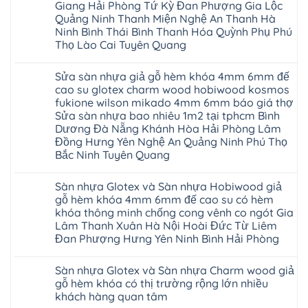
Giang Hải Phòng Tứ Kỳ Đan Phượng Gia Lộc
Quảng Ninh Thanh Miện Nghệ An Thanh Hà
Ninh Bình Thái Bình Thanh Hóa Quỳnh Phụ Phú
Thọ Lào Cai Tuyên Quang
Không
có
Sửa sàn nhựa giả gỗ hèm khóa 4mm 6mm đế
bình
luận
cao su glotex charm wood hobiwood kosmos
ở
fukione wilson mikado 4mm 6mm báo giá thợ
Sàn
gỗ
Sửa sàn nhựa bao nhiêu 1m2 tại tphcm Bình
AURUM
Dương Đà Nẵng Khánh Hòa Hải Phòng Lâm
Floor
Báo
Đồng Hưng Yên Nghệ An Quảng Ninh Phú Thọ
giá
Bắc Ninh Tuyên Quang
Sàn
gỗ
Không
AURUM
có
Floor
Sàn nhựa Glotex và Sàn nhựa Hobiwood giả
bình
nhập
luận
gỗ hèm khóa 4mm 6mm đế cao su có hèm
khẩu
ở
Malaysia
khóa thông minh chống cong vênh co ngót Gia
Sửa
RUM
sàn
Lâm Thanh Xuân Hà Nội Hoài Đức Từ Liêm
14
nhựa
Đan Phượng Hưng Yên Ninh Bình Hải Phòng
AI
giả
15
gỗ
Không
AI
hèm
có
13
khóa
Sàn nhựa Glotex và Sàn nhựa Charm wood giả
bình
RUM
4mm
luận
gỗ hèm khóa có thị trường rộng lớn nhiều
AI
6mm
ở
35
đế
khách hàng quan tâm
Sàn
AI
cao
nhựa