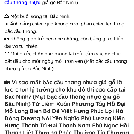
cầu thang nhựa
giả gỗ Bắc Ninh).
🌅 Một buổi sáng tại Bắc Ninh.
☀️ Ánh nắng chiếu qua khung cửa, phản chiếu lên từng
bậc cầu thang.
🏡 Không gian trở nên nhẹ nhàng, cân bằng giữa hiện
đại và tự nhiên.
💛 Mỗi bước chân như mang lại một cảm xúc dễ chịu,
bắt đầu cho một ngày mới trọn vẹn (Mặt bậc cầu thang
nhựa giả gỗ Bắc Ninh).
🏡
Vì sao mặt bậc cầu thang nhựa giả gỗ là
lựa chọn lý tưởng cho khu đô thị cao cấp tại
Bắc Ninh?
(Mặt bậc cầu thang nhựa giả gỗ
Bắc Ninh) Từ Liêm Xuân Phương Tây Mỗ Đại
Mỗ Long Biên Bồ Đề Việt Hưng Phúc Lợi Hà
Đông Dương Nội Yên Nghĩa Phú Lương Kiến
Hưng Thanh Trì Đại Thanh Nam Phù Ngọc Hồi
Thanh Liệt Thượng Phúc Thường Tín Chương