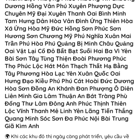
Dương Hồng Vân Phú Xuyên Phượng Dực
Chuyên Mỹ Đại Xuyên Thanh Oai Bình Minh
Tam Hưng Dân Hòa Vân Đình Ứng Thiên Hòa
Xá Ứng Hòa Mỹ Đức Hồng Sơn Phúc Sơn
Hương Sơn Chương Mỹ Phú Nghĩa Xuân Mai
Trần Phú Hòa Phú Quảng Bị Minh Châu Quảng
Oai Vật Lại Cổ Đô Bất Bạt Suối Hai Ba Vì Yên
Bài Sơn Tây Tùng Thiện Đoài Phương Phúc
Thọ Phúc Lộc Hát Môn Thạch Thất Hạ Bằng
Tây Phương Hòa Lạc Yên Xuân Quốc Oai
Hưng Đạo Kiều Phú Phú Cát Hoài Đức Dương
Hòa Sơn Đồng An Khánh Đan Phượng Ô Diên
Liên Minh Gia Lâm Thuận An Bát Tràng Phù
Đổng Thư Lâm Đông Anh Phúc Thịnh Thiên
Lộc Vĩnh Thanh Mê Linh Yên Lãng Tiến Thắng
Quang Minh Sóc Sơn Đa Phúc Nội Bài Trung
Giã Kim Anh
🌍 Khi các khu đô thị ngày càng phát triển, yêu cầu về