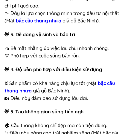
chi phí quá cao.
📉 Đây là lựa chọn thông minh trong đầu tư nội thất
(Mặt
bậc cầu thang nhựa
giả gỗ Bắc Ninh).
🌟
3. Dễ dàng vệ sinh và bảo trì
🧽 Bề mặt nhẵn giúp việc lau chùi nhanh chóng.
💛 Phù hợp với cuộc sống bận rộn.
🌟
4. Độ bền phù hợp với điều kiện sử dụng
⏳ Sản phẩm có khả năng chịu lực tốt (Mặt
bậc cầu
thang nhựa
giả gỗ Bắc Ninh).
🏡 Điều này đảm bảo sử dụng lâu dài.
🌟
5. Tạo không gian sống tiện nghi
🏠 Cầu thang không chỉ đẹp mà còn tiện dụng.
✨ Điều này nâng cao trải nghiệm sống (Mặt bậc cầu