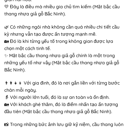
💛 Đây là điều mà nhiều gia chủ tìm kiếm (Mặt bậc cầu
thang nhựa giả gỗ Bắc Ninh).
🌿 Có những ngôi nhà không cần quá nhiều chi tiết cầu
kỳ nhưng vẫn tạo được ấn tượng mạnh mẽ.
🏡 Đó là khi từng yếu tố trong không gian được lựa
chọn một cách tinh tế.
✨ Mặt bậc cầu thang nhựa giả gỗ chính là một trong
những yếu tố như vậy (Mặt bậc cầu thang nhựa giả gỗ
Bắc Ninh).
👨‍👩‍👧‍👦 Với gia đình, đó là nơi gắn liền với từng bước
chân mỗi ngày.
👵 Với người lớn tuổi, đó là sự an toàn và ổn định.
🏡 Với khách ghé thăm, đó là điểm nhấn tạo ấn tượng
đầu tiên (Mặt bậc cầu thang nhựa giả gỗ Bắc Ninh).
📸 Trong những bức ảnh lưu giữ kỷ niệm, cầu thang luôn