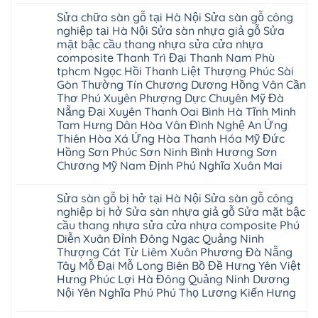
Gòn
sàn
Việt
Mỹ
có
Hoài
nhựa
Trì
Sửa chữa sàn gỗ tại Hà Nội Sửa sàn gỗ công
Thanh
bình
Đức
giả
Thanh
Xuân
luận
nghiệp tại Hà Nội Sửa sàn nhựa giả gỗ Sửa
Bình
gỗ
Xuân
Kim
ở
Dương
cong
Đoan
mặt bậc cầu thang nhựa sửa cửa nhựa
Động
Sửa
Thủ
vênh
Hùng
Văn
chữa
composite Thanh Trì Đại Thanh Nam Phù
Đức
Sửa
Thanh
Giang
sàn
Thanh
mặt
Ba
tphcm Ngọc Hồi Thanh Liệt Thượng Phúc Sài
Cầu
gỗ
Xuân
bậc
Cầu
Giấy
bị
Gòn Thường Tín Chương Dương Hồng Vân Cần
Thái
cầu
Giấy
Văn
phồng
Nguyên
thang
Thơ Phú Xuyên Phượng Dực Chuyên Mỹ Đà
Hạ
Lâm
tại
Phú
nhựa
Hòa
tphcm
Hà
Nẵng Đại Xuyên Thanh Oai Bình Hà Tĩnh Minh
Thọ
sửa
Cẩm
Khoái
Nội
Bắc
cửa
Tam Hưng Dân Hòa Vân Đình Nghệ An Ứng
Khê
Châu
Sửa
Giang
nhựa
Tây
Thiên Hòa Xá Ứng Hòa Thanh Hóa Mỹ Đức
sàn
Long
composite
Hồ
gỗ
Biên
Hồng Sơn Phúc Sơn Ninh Bình Hương Sơn
hoài
Yên
công
Hải
đức
Lập
Chương Mỹ Nam Định Phú Nghĩa Xuân Mai
nghiệp
Dương
đan
Thanh
tại
Hải
phượng
Sơn
Không
Hà
Phòng
tphcm
Phù
có
Nội
Bắc
Sửa sàn gỗ bị hở tại Hà Nội Sửa sàn gỗ công
thanh
Ninh
bình
Sửa
Ninh
oai
hưng
luận
nghiệp bị hở Sửa sàn nhựa giả gỗ Sửa mặt bậc
sàn
Gia
ứng
yên
ở
nhựa
Lâm
cầu thang nhựa sửa cửa nhựa composite Phú
hòa
Lâm
Sửa
giả
Hà
long
Thao
chữa
Diễn Xuân Đỉnh Đông Ngạc Quảng Ninh
gỗ
Nam
biên
Tam
sàn
Sửa
Thượng Cát Từ Liêm Xuân Phương Đà Nẵng
Hà
sài
Nông
gỗ
mặt
Nội
gòn
hải
tại
Tây Mỗ Đại Mỗ Long Biên Bồ Đề Hưng Yên Việt
bậc
Hưng
đông
phòng
Hà
cầu
Hưng Phúc Lợi Hà Đông Quảng Ninh Dương
Yên
anh
Thanh
Nội
thang
Đông
sóc
Thủy
Sửa
Nội Yên Nghĩa Phú Phú Thọ Lương Kiến Hưng
nhựa
Anh
sơn
Tân
sàn
sửa
Quảng
gia
Không
Sơn
gỗ
cửa
Ninh
lâm
có