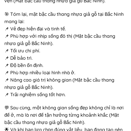
vẹn (Mặt bậc cầu thang nhựa giả gỗ Bắc Ninh).
🎯 Tóm lại, mặt bậc cầu thang nhựa giả gỗ tại Bắc Ninh
mang lại:
📌 Vẻ đẹp hiện đại và tinh tế.
📌 Phù hợp với nhịp sống đô thị (Mặt bậc cầu thang
nhựa giả gỗ Bắc Ninh).
📌 Tối ưu chi phí.
📌 Dễ bảo trì.
📌 Độ bền ổn định.
📌 Phù hợp nhiều loại hình nhà ở.
📌 Nâng cao giá trị không gian (Mặt bậc cầu thang
nhựa giả gỗ Bắc Ninh).
📌 Trải nghiệm sống tốt hơn.
💬 Sau cùng, một không gian sống đẹp không chỉ là nơi
để ở, mà là nơi để tận hưởng từng khoảnh khắc (Mặt
bậc cầu thang nhựa giả gỗ Bắc Ninh).
🌟 Và khi bạn lựa chọn đúng vật liệu, bạn đang tạo nên