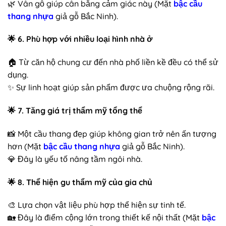
🌿 Vân gỗ giúp cân bằng cảm giác này (Mặt
bậc cầu
thang nhựa
giả gỗ Bắc Ninh).
🌟
6. Phù hợp với nhiều loại hình nhà ở
🏠 Từ căn hộ chung cư đến nhà phố liền kề đều có thể sử
dụng.
✨ Sự linh hoạt giúp sản phẩm được ưa chuộng rộng rãi.
🌟
7. Tăng giá trị thẩm mỹ tổng thể
📸 Một cầu thang đẹp giúp không gian trở nên ấn tượng
hơn (Mặt
bậc cầu thang nhựa
giả gỗ Bắc Ninh).
💎 Đây là yếu tố nâng tầm ngôi nhà.
🌟
8. Thể hiện gu thẩm mỹ của gia chủ
🎨 Lựa chọn vật liệu phù hợp thể hiện sự tinh tế.
🏡 Đây là điểm cộng lớn trong thiết kế nội thất (Mặt
bậc