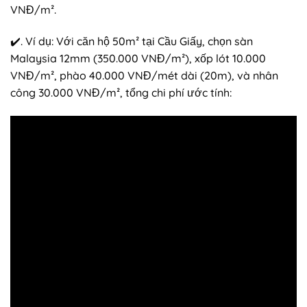
VNĐ/m².
✔️. Ví dụ: Với căn hộ 50m² tại Cầu Giấy, chọn sàn
Malaysia 12mm (350.000 VNĐ/m²), xốp lót 10.000
VNĐ/m², phào 40.000 VNĐ/mét dài (20m), và nhân
công 30.000 VNĐ/m², tổng chi phí ước tính: