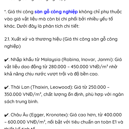
*. Giá thi công
sàn gỗ công nghiệp
không chỉ phụ thuộc
vào giá vật liệu mà còn bị chi phối bởi nhiều yếu tố
khác. Dưới đây là phân tích chi tiết:
2.1. Xuất xứ và thương hiệu (Giá thi công sàn gỗ công
nghiệp)
✔️. Nhập khẩu từ Malaysia (Robina, Inovar, Janmi): Giá
vật liệu dao động từ 280.000 – 450.000 VNĐ/m² nhờ
khả năng chịu nước vượt trội và độ bền cao.
✔️. Thái Lan (Thaixin, Leowood): Giá từ 250.000 –
350.000 VNĐ/m², chất lượng ổn định, phù hợp với ngân
sách trung bình.
✔️. Châu Âu (Egger, Kronotex): Giá cao hơn, từ 400.000
– 600.000 VNĐ/m², nổi bật với tiêu chuẩn an toàn E1 và
thiết kế tinh tế.