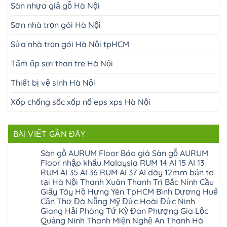
Sàn nhựa giả gỗ Hà Nội
Sơn nhà trọn gói Hà Nội
Sửa nhà trọn gói Hà Nội tpHCM
Tấm ốp sợi than tre Hà Nội
Thiết bị vệ sinh Hà Nội
Xốp chống sốc xốp nổ eps xps Hà Nội
BÀI VIẾT GẦN ĐÂY
Sàn gỗ AURUM Floor Báo giá Sàn gỗ AURUM
Floor nhập khẩu Malaysia RUM 14 AI 15 AI 13
RUM AI 35 AI 36 RUM AI 37 AI dày 12mm bản to
tại Hà Nội Thanh Xuân Thanh Trì Bắc Ninh Cầu
Giấy Tây Hồ Hưng Yên TpHCM Bình Dương Huế
Cần Thơ Đà Nẵng Mỹ Đức Hoài Đức Ninh
Giang Hải Phòng Tứ Kỳ Đan Phượng Gia Lộc
Quảng Ninh Thanh Miện Nghệ An Thanh Hà