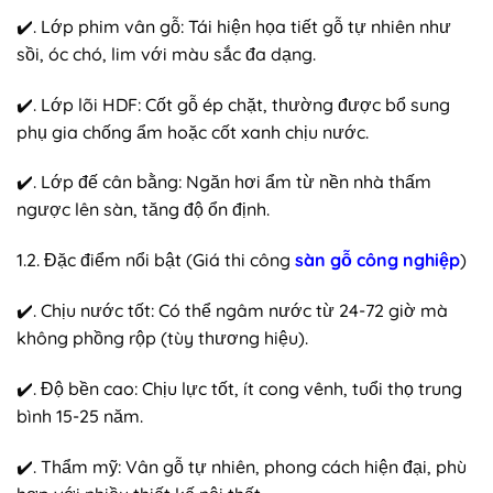
✔️. Lớp phim vân gỗ: Tái hiện họa tiết gỗ tự nhiên như
sồi, óc chó, lim với màu sắc đa dạng.
✔️. Lớp lõi HDF: Cốt gỗ ép chặt, thường được bổ sung
phụ gia chống ẩm hoặc cốt xanh chịu nước.
✔️. Lớp đế cân bằng: Ngăn hơi ẩm từ nền nhà thấm
ngược lên sàn, tăng độ ổn định.
1.2. Đặc điểm nổi bật (Giá thi công
sàn gỗ công nghiệp
)
✔️. Chịu nước tốt: Có thể ngâm nước từ 24-72 giờ mà
không phồng rộp (tùy thương hiệu).
✔️. Độ bền cao: Chịu lực tốt, ít cong vênh, tuổi thọ trung
bình 15-25 năm.
✔️. Thẩm mỹ: Vân gỗ tự nhiên, phong cách hiện đại, phù