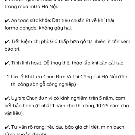
trong mùa mưa Hà Nội.
✔️. An toàn sức khỏe: Đạt tiêu chuẩn E1 về khí thải
formaldehyde, không gây hại.
✔️. Tiết kiệm chi phí: Giá thấp hơn gỗ tự nhiên, ít tốn kém
bảo trì.
✔️. Tính linh hoạt: Dễ thay thế, tháo lắp khi cần cải tạo.
Lưu Ý Khi Lựa Chọn Đơn Vị Thi Công Tại Hà Nội (Giá
thi công sàn gỗ công nghiệp)
✔️. Uy tín: Chọn đơn vị có kinh nghiệm trên 5 năm, cam
kết bảo hành (ít nhất 1 năm cho thi công, 10-25 năm cho
vật liệu).
✔️. Tư vấn rõ ràng: Yêu cầu báo giá chi tiết, minh bạch
từng khoản chi phí.