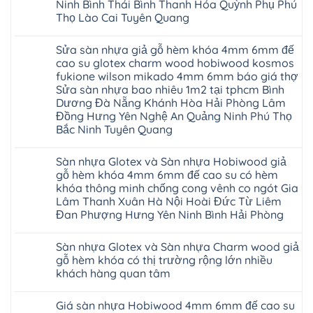
Ninh Bình Thái Bình Thanh Hóa Quỳnh Phụ Phú
Thọ Lào Cai Tuyên Quang
Không
có
Sửa sàn nhựa giả gỗ hèm khóa 4mm 6mm đế
bình
luận
cao su glotex charm wood hobiwood kosmos
ở
fukione wilson mikado 4mm 6mm báo giá thợ
Sàn
gỗ
Sửa sàn nhựa bao nhiêu 1m2 tại tphcm Bình
AURUM
Dương Đà Nẵng Khánh Hòa Hải Phòng Lâm
Floor
Báo
Đồng Hưng Yên Nghệ An Quảng Ninh Phú Thọ
giá
Bắc Ninh Tuyên Quang
Sàn
gỗ
Không
AURUM
có
Floor
Sàn nhựa Glotex và Sàn nhựa Hobiwood giả
bình
nhập
luận
gỗ hèm khóa 4mm 6mm đế cao su có hèm
khẩu
ở
Malaysia
khóa thông minh chống cong vênh co ngót Gia
Sửa
RUM
sàn
Lâm Thanh Xuân Hà Nội Hoài Đức Từ Liêm
14
nhựa
Đan Phượng Hưng Yên Ninh Bình Hải Phòng
AI
giả
15
gỗ
Không
AI
hèm
có
13
khóa
Sàn nhựa Glotex và Sàn nhựa Charm wood giả
bình
RUM
4mm
luận
gỗ hèm khóa có thị trường rộng lớn nhiều
AI
6mm
ở
35
đế
khách hàng quan tâm
Sàn
AI
cao
nhựa
36
Không
su
Glotex
RUM
có
glotex
và
Giá sàn nhựa Hobiwood 4mm 6mm đế cao su
AI
bình
charm
Sàn