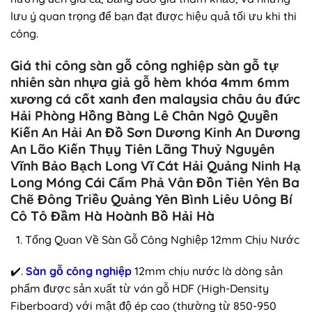
lưu ý quan trọng để bạn đạt được hiệu quả tối ưu khi thi
công.
Giá thi công sàn gỗ công nghiệp sàn gỗ tự
nhiên sàn nhựa giả gỗ hèm khóa 4mm 6mm
xương cá cốt xanh đen malaysia châu âu đức
Hải Phòng Hồng Bàng Lê Chân Ngô Quyền
Kiến An Hải An Đồ Sơn Dương Kinh An Dương
An Lão Kiến Thụy Tiên Lãng Thuỷ Nguyên
Vĩnh Bảo Bạch Long Vĩ Cát Hải Quảng Ninh Hạ
Long Móng Cái Cẩm Phả Vân Đồn Tiên Yên Ba
Chẽ Đông Triều Quảng Yên Bình Liêu Uông Bí
Cô Tô Đầm Hà Hoành Bồ Hải Hà
Tổng Quan Về Sàn Gỗ Công Nghiệp 12mm Chịu Nước
✔️.
Sàn gỗ công nghiệp
12mm chịu nước là dòng sản
phẩm được sản xuất từ ván gỗ HDF (High-Density
Fiberboard) với mật độ ép cao (thường từ 850-950