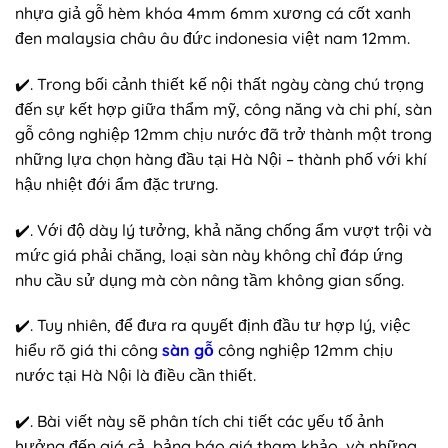
nhựa giả gỗ hèm khóa 4mm 6mm xương cá cốt xanh
đen malaysia châu âu đức indonesia việt nam 12mm.
✔️. Trong bối cảnh thiết kế nội thất ngày càng chú trọng
đến sự kết hợp giữa thẩm mỹ, công năng và chi phí, sàn
gỗ công nghiệp 12mm chịu nước đã trở thành một trong
những lựa chọn hàng đầu tại Hà Nội – thành phố với khí
hậu nhiệt đới ẩm đặc trưng.
✔️. Với độ dày lý tưởng, khả năng chống ẩm vượt trội và
mức giá phải chăng, loại sàn này không chỉ đáp ứng
nhu cầu sử dụng mà còn nâng tầm không gian sống.
✔️. Tuy nhiên, để đưa ra quyết định đầu tư hợp lý, việc
hiểu rõ giá thi công
sàn gỗ
công nghiệp 12mm chịu
nước tại Hà Nội là điều cần thiết.
✔️. Bài viết này sẽ phân tích chi tiết các yếu tố ảnh
hưởng đến giá cả, bảng báo giá tham khảo, và những