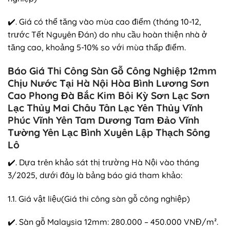
✔️. Giá có thể tăng vào mùa cao điểm (tháng 10-12,
trước Tết Nguyên Đán) do nhu cầu hoàn thiện nhà ở
tăng cao, khoảng 5-10% so với mùa thấp điểm.
Báo Giá Thi Công Sàn Gỗ Công Nghiệp 12mm
Chịu Nước Tại Hà Nội Hòa Bình Lương Sơn
Cao Phong Đà Bắc Kim Bôi Kỳ Sơn Lạc Sơn
Lạc Thủy Mai Châu Tân Lạc Yên Thủy Vĩnh
Phúc Vĩnh Yên Tam Dương Tam Đảo Vĩnh
Tường Yên Lạc Bình Xuyên Lập Thạch Sông
Lô
✔️. Dựa trên khảo sát thị trường Hà Nội vào tháng
3/2025, dưới đây là bảng báo giá tham khảo:
1.1. Giá vật liệu(Giá thi công sàn gỗ công nghiệp)
✔️. Sàn gỗ Malaysia 12mm: 280.000 – 450.000 VNĐ/m².