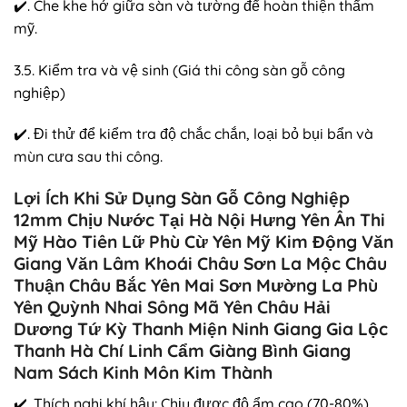
✔️. Che khe hở giữa sàn và tường để hoàn thiện thẩm
mỹ.
3.5. Kiểm tra và vệ sinh (Giá thi công sàn gỗ công
nghiệp)
✔️. Đi thử để kiểm tra độ chắc chắn, loại bỏ bụi bẩn và
mùn cưa sau thi công.
Lợi Ích Khi Sử Dụng Sàn Gỗ Công Nghiệp
12mm Chịu Nước Tại Hà Nội Hưng Yên Ân Thi
Mỹ Hào Tiên Lữ Phù Cừ Yên Mỹ Kim Động Văn
Giang Văn Lâm Khoái Châu Sơn La Mộc Châu
Thuận Châu Bắc Yên Mai Sơn Mường La Phù
Yên Quỳnh Nhai Sông Mã Yên Châu Hải
Dương Tứ Kỳ Thanh Miện Ninh Giang Gia Lộc
Thanh Hà Chí Linh Cẩm Giàng Bình Giang
Nam Sách Kinh Môn Kim Thành
✔️. Thích nghi khí hậu: Chịu được độ ẩm cao (70-80%)