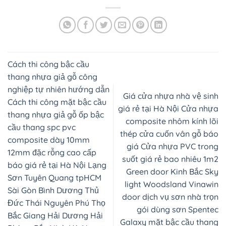
Cách thi công bậc cầu
thang nhựa giả gỗ công
nghiệp tự nhiên hướng dẫn
Giá cửa nhựa nhà vệ sinh
Cách thi công mặt bậc cầu
giá rẻ tại Hà Nội Cửa nhựa
thang nhựa giả gỗ ốp bậc
composite nhôm kính lõi
cầu thang spc pvc
thép cửa cuốn vân gỗ báo
composite dày 10mm
giá Cửa nhựa PVC trong
12mm đặc rỗng cao cấp
suốt giá rẻ bao nhiêu 1m2
báo giá rẻ tại Hà Nội Lạng
Green door Kinh Bắc Sky
Sơn Tuyên Quang tpHCM
light Woodsland Vinawin
Sài Gòn Bình Dương Thủ
door dịch vụ sơn nhà trọn
Đức Thái Nguyên Phú Thọ
gói dùng sơn Spentec
Bắc Giang Hải Dương Hải
Galaxy mặt bậc cầu thang