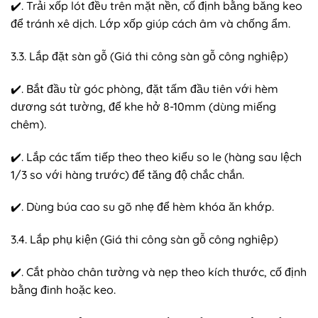
✔️. Trải xốp lót đều trên mặt nền, cố định bằng băng keo
để tránh xê dịch. Lớp xốp giúp cách âm và chống ẩm.
3.3. Lắp đặt sàn gỗ (Giá thi công sàn gỗ công nghiệp)
✔️. Bắt đầu từ góc phòng, đặt tấm đầu tiên với hèm
dương sát tường, để khe hở 8-10mm (dùng miếng
chêm).
✔️. Lắp các tấm tiếp theo theo kiểu so le (hàng sau lệch
1/3 so với hàng trước) để tăng độ chắc chắn.
✔️. Dùng búa cao su gõ nhẹ để hèm khóa ăn khớp.
3.4. Lắp phụ kiện (Giá thi công sàn gỗ công nghiệp)
✔️. Cắt phào chân tường và nẹp theo kích thước, cố định
bằng đinh hoặc keo.