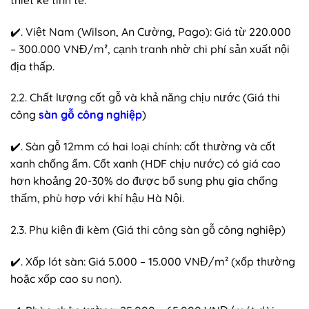
✔️. Việt Nam (Wilson, An Cường, Pago): Giá từ 220.000
– 300.000 VNĐ/m², cạnh tranh nhờ chi phí sản xuất nội
địa thấp.
2.2. Chất lượng cốt gỗ và khả năng chịu nước (Giá thi
công
sàn gỗ công nghiệp
)
✔️. Sàn gỗ 12mm có hai loại chính: cốt thường và cốt
xanh chống ẩm. Cốt xanh (HDF chịu nước) có giá cao
hơn khoảng 20-30% do được bổ sung phụ gia chống
thấm, phù hợp với khí hậu Hà Nội.
2.3. Phụ kiện đi kèm (Giá thi công sàn gỗ công nghiệp)
✔️. Xốp lót sàn: Giá 5.000 – 15.000 VNĐ/m² (xốp thường
hoặc xốp cao su non).