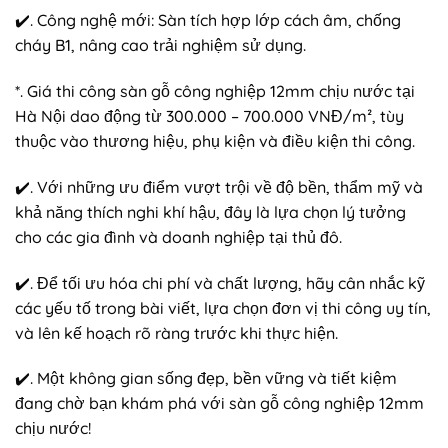
✔️. Công nghệ mới: Sàn tích hợp lớp cách âm, chống
cháy B1, nâng cao trải nghiệm sử dụng.
*. Giá thi công sàn gỗ công nghiệp 12mm chịu nước tại
Hà Nội dao động từ 300.000 – 700.000 VNĐ/m², tùy
thuộc vào thương hiệu, phụ kiện và điều kiện thi công.
✔️. Với những ưu điểm vượt trội về độ bền, thẩm mỹ và
khả năng thích nghi khí hậu, đây là lựa chọn lý tưởng
cho các gia đình và doanh nghiệp tại thủ đô.
✔️. Để tối ưu hóa chi phí và chất lượng, hãy cân nhắc kỹ
các yếu tố trong bài viết, lựa chọn đơn vị thi công uy tín,
và lên kế hoạch rõ ràng trước khi thực hiện.
✔️. Một không gian sống đẹp, bền vững và tiết kiệm
đang chờ bạn khám phá với sàn gỗ công nghiệp 12mm
chịu nước!