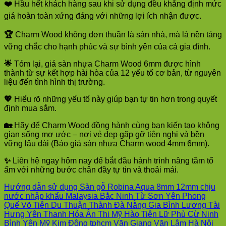
❤️
Hầu hết khách hàng sau khi sử dụng đều khẳng định mức
giá hoàn toàn xứng đáng với những lợi ích nhận được.
🏆
Charm Wood không đơn thuần là sàn nhà, mà là nền tảng
vững chắc cho hạnh phúc và sự bình yên của cả gia đình.
🌟
Tóm lại, giá sàn nhựa Charm Wood 6mm được hình
thành từ sự kết hợp hài hòa của 12 yếu tố cơ bản, từ nguyên
liệu đến tình hình thị trường.
💖
Hiểu rõ những yếu tố này giúp bạn tự tin hơn trong quyết
định mua sắm.
🏡
Hãy để Charm Wood đồng hành cùng bạn kiến tạo không
gian sống mơ ước – nơi vẻ đẹp gặp gỡ tiện nghi và bền
vững lâu dài (Báo giá sàn nhựa Charm wood 4mm 6mm).
✨
Liên hệ ngay hôm nay để bắt đầu hành trình nâng tầm tổ
ấm với những bước chân đầy tự tin và thoải mái.
Hướng dẫn sử dụng Sàn gỗ Robina Aqua 8mm 12mm chịu
nước nhập khẩu Malaysia Bắc Ninh Từ Sơn Yên Phong
Quế Võ Tiên Du Thuận Thành Đà Nẵng Gia Bình Lương Tài
Hưng Yên Thanh Hóa Ân Thi Mỹ Hào Tiên Lữ Phù Cừ Ninh
Bình Yên Mỹ Kim Động tphcm Văn Giang Văn Lâm Hà Nội