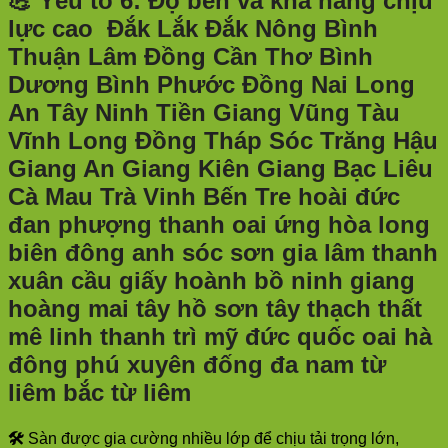
💪
Yếu tố 6: Độ bền và khả năng chịu
lực cao
Đắk Lắk Đắk Nông Bình
Thuận Lâm Đồng Cần Thơ Bình
Dương Bình Phước Đồng Nai Long
An Tây Ninh Tiền Giang Vũng Tàu
Vĩnh Long Đồng Tháp Sóc Trăng Hậu
Giang An Giang Kiên Giang Bạc Liêu
Cà Mau Trà Vinh Bến Tre hoài đức
đan phượng thanh oai ứng hòa long
biên đông anh sóc sơn gia lâm thanh
xuân cầu giấy hoành bồ ninh giang
hoàng mai tây hồ sơn tây thạch thất
mê linh thanh trì mỹ đức quốc oai hà
đông phú xuyên đống đa nam từ
liêm bắc từ liêm
🛠️
Sàn được gia cường nhiều lớp để chịu tải trọng lớn,