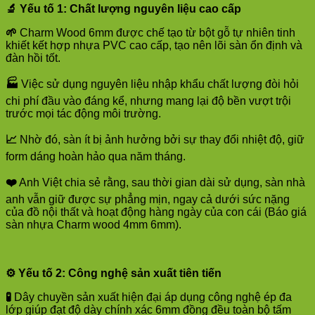
🔬
Yếu tố 1: Chất lượng nguyên liệu cao cấp
🌱
Charm Wood 6mm được chế tạo từ bột gỗ tự nhiên tinh
khiết kết hợp nhựa PVC cao cấp, tạo nên lõi sàn ổn định và
đàn hồi tốt.
🏭
Việc sử dụng nguyên liệu nhập khẩu chất lượng đòi hỏi
chi phí đầu vào đáng kể, nhưng mang lại độ bền vượt trội
trước mọi tác động môi trường.
📈
Nhờ đó, sàn ít bị ảnh hưởng bởi sự thay đổi nhiệt độ, giữ
form dáng hoàn hảo qua năm tháng.
❤️
Anh Việt chia sẻ rằng, sau thời gian dài sử dụng, sàn nhà
anh vẫn giữ được sự phẳng mịn, ngay cả dưới sức nặng
của đồ nội thất và hoạt động hàng ngày của con cái (Báo giá
sàn nhựa Charm wood 4mm 6mm).
⚙️
Yếu tố 2: Công nghệ sản xuất tiên tiến
🧪
Dây chuyền sản xuất hiện đại áp dụng công nghệ ép đa
lớp giúp đạt độ dày chính xác 6mm đồng đều toàn bộ tấm