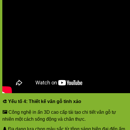
🎨
Yếu tố 4: Thiết kế vân gỗ tinh xảo
🖼️
Công nghệ in ấn 3D cao cấp tái tạo chi tiết vân gỗ tự
nhiên một cách sống động và chân thực.
🌲
Đa dạng lựa chọn màu sắc từ tông sáng hiện đại đến ấm