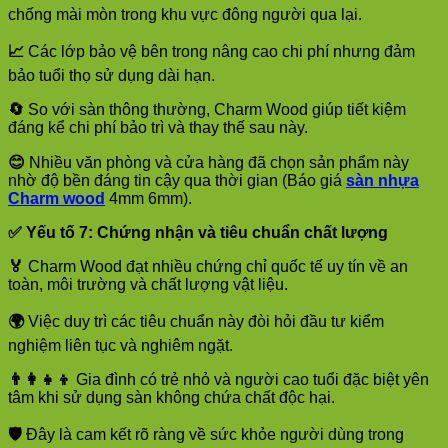
chống mài mòn trong khu vực đông người qua lại.
📈
Các lớp bảo vệ bên trong nâng cao chi phí nhưng đảm
bảo tuổi thọ sử dụng dài hạn.
🔄
So với sàn thông thường, Charm Wood giúp tiết kiệm
đáng kể chi phí bảo trì và thay thế sau này.
😊
Nhiều văn phòng và cửa hàng đã chọn sản phẩm này
nhờ độ bền đáng tin cậy qua thời gian (Báo giá
sàn nhựa
Charm wood
4mm 6mm).
✅
Yếu tố 7: Chứng nhận và tiêu chuẩn chất lượng
🏅
Charm Wood đạt nhiều chứng chỉ quốc tế uy tín về an
toàn, môi trường và chất lượng vật liệu.
🌍
Việc duy trì các tiêu chuẩn này đòi hỏi đầu tư kiểm
nghiệm liên tục và nghiêm ngặt.
👨‍👩‍👧‍👦
Gia đình có trẻ nhỏ và người cao tuổi đặc biệt yên
tâm khi sử dụng sàn không chứa chất độc hại.
🛡️
Đây là cam kết rõ ràng về sức khỏe người dùng trong