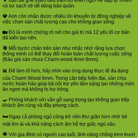
🌳
Bạn bè ghé thăm đều trầm trồ khen ngợi vẻ đẹp tự nhiên
và sự sạch sẽ dễ dàng bảo quản.
💎
Anh còn nhận được nhiều lời khuyên từ đồng nghiệp về
việc chọn sàn chất lượng cao cho không gian sống.
🏡
Đó là minh chứng rõ nét cho giá trị mà 12 yếu tố cơ bản
đã kiến tạo nên.
🔄
Mỗi bước chân trên sàn như nhắc nhở rằng lựa chọn
thông minh có thể thay đổi hoàn toàn chất lượng cuộc sống
(Báo giá sàn nhựa Charm wood 4mm 6mm).
📊
Để làm rõ hơn, hãy nhìn vào ứng dụng thực tế đa dạng
của Charm Wood 6mm. Trong căn bếp hiện đại, sàn chịu
nước hoàn hảo giúp bà nội trợ yên tâm sáng tạo những món
ăn ngon mà không lo hư hỏng.
🍳
Phòng khách với vân gỗ sang trọng tạo không gian tiếp
khách ấm cúng và đầy phong cách.
🛏️
Ngay cả phòng ngủ cũng trở nên thư giãn hơn nhờ bề
mặt êm ái và khả năng cách âm hỗ trợ giấc ngủ sâu.
🌟
Với gia đình có người cao tuổi, tính năng chống trơn trượt