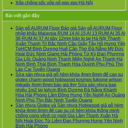
Xốp chống sốc xốp nổ eps xps Hà Nội
Bài viết gần đây
Sàn gỗ AURUM Floor Báo giá Sàn gỗ AURUM Floor
nhập khẩu Malaysia RUM 14 AI 15 AI 13 RUM AI 35 AI
36 RUM AI 37 AI dày 12mm bản to tại Hà Nội Thanh
Xuân Thanh Trì Bắc Ninh Cầu Giấy Tây Hồ Hưng Yên
TpHCM Bình Dương Huế Cần Thơ Đà Nẵng Mỹ Đức
Hoài Đức Ninh Giang Hải Phòng Tứ Kỳ Đan Phượng
Gia Lộc Quảng Ninh Thanh Miện Nghệ An Thanh Hà
Ninh Bình Thái Bình Thanh Hóa Quỳnh Phụ Phú Thọ
Không
Lào Cai Tuyên Quang
có
Sửa sàn nhựa giả gỗ hèm khóa 4mm 6mm đế cao su
bình
glotex charm wood hobiwood kosmos fukione wilson
luận
mikado 4mm 6mm báo giá thợ Sửa sàn nhựa bao
ở
nhiêu 1m2 tại tphcm Bình Dương Đà Nẵng Khánh
Sàn
Hòa Hải Phòng Lâm Đồng Hưng Yên Nghệ An Quảng
gỗ
Không
Ninh Phú Thọ Bắc Ninh Tuyên Quang
AURUM
có
Sàn nhựa Glotex và Sàn nhựa Hobiwood giả gỗ hèm
Floor
bình
khóa 4mm 6mm đế cao su có hèm khóa thông minh
Báo
luận
chống cong vênh co ngót Gia Lâm Thanh Xuân Hà
giá
ở
Nội Hoài Đức Từ Liêm Đan Phượng Hưng Yên Ninh
Sàn
Sửa
Không
Bình Hải Phòng