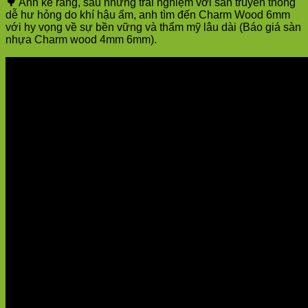
🌳
Anh kể rằng, sau những trải nghiệm với sàn truyền thống
dễ hư hỏng do khí hậu ẩm, anh tìm đến Charm Wood 6mm
với hy vọng về sự bền vững và thẩm mỹ lâu dài (Báo giá sàn
nhựa Charm wood 4mm 6mm).