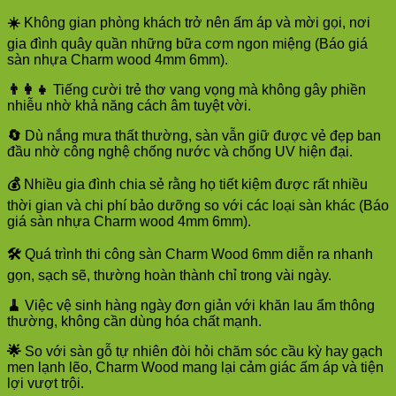
☀️
Không gian phòng khách trở nên ấm áp và mời gọi, nơi
gia đình quây quần những bữa cơm ngon miệng (Báo giá
sàn nhựa Charm wood 4mm 6mm).
👨‍👩‍👧
Tiếng cười trẻ thơ vang vọng mà không gây phiền
nhiễu nhờ khả năng cách âm tuyệt vời.
🔄
Dù nắng mưa thất thường, sàn vẫn giữ được vẻ đẹp ban
đầu nhờ công nghệ chống nước và chống UV hiện đại.
💰
Nhiều gia đình chia sẻ rằng họ tiết kiệm được rất nhiều
thời gian và chi phí bảo dưỡng so với các loại sàn khác (Báo
giá sàn nhựa Charm wood 4mm 6mm).
🛠️
Quá trình thi công sàn Charm Wood 6mm diễn ra nhanh
gọn, sạch sẽ, thường hoàn thành chỉ trong vài ngày.
🧹
Việc vệ sinh hàng ngày đơn giản với khăn lau ẩm thông
thường, không cần dùng hóa chất mạnh.
🌟
So với sàn gỗ tự nhiên đòi hỏi chăm sóc cầu kỳ hay gạch
men lạnh lẽo, Charm Wood mang lại cảm giác ấm áp và tiện
lợi vượt trội.