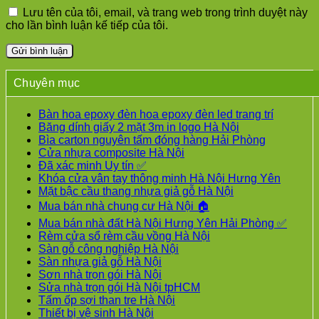
Lưu tên của tôi, email, và trang web trong trình duyệt này
cho lần bình luận kế tiếp của tôi.
Chuyên mục
Bàn hoa epoxy đèn hoa epoxy đèn led trang trí
Băng dính giấy 2 mặt 3m in logo Hà Nội
Bìa carton nguyên tấm đóng hàng Hải Phòng
Cửa nhựa composite Hà Nội
Đã xác minh Uy tín ✅
Khóa cửa vân tay thông minh Hà Nội Hưng Yên
Mặt bậc cầu thang nhựa giả gỗ Hà Nội
Mua bán nhà chung cư Hà Nội 🏠
Mua bán nhà đất Hà Nội Hưng Yên Hải Phòng ✅
Rèm cửa sổ rèm cầu vồng Hà Nội
Sàn gỗ công nghiệp Hà Nội
Sàn nhựa giả gỗ Hà Nội
Sơn nhà trọn gói Hà Nội
Sửa nhà trọn gói Hà Nội tpHCM
Tấm ốp sợi than tre Hà Nội
Thiết bị vệ sinh Hà Nội