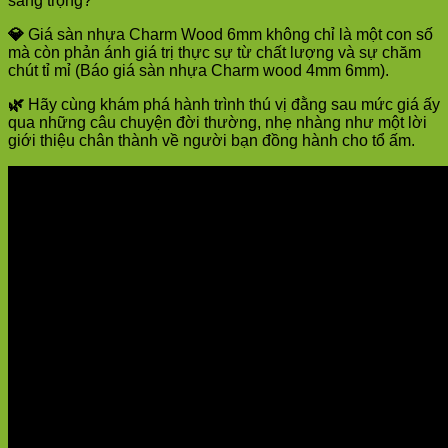
sang trọng?
💎
Giá sàn nhựa Charm Wood 6mm không chỉ là một con số
mà còn phản ánh giá trị thực sự từ chất lượng và sự chăm
chút tỉ mỉ (Báo giá sàn nhựa Charm wood 4mm 6mm).
🌿
Hãy cùng khám phá hành trình thú vị đằng sau mức giá ấy
qua những câu chuyện đời thường, nhẹ nhàng như một lời
giới thiệu chân thành về người bạn đồng hành cho tổ ấm.