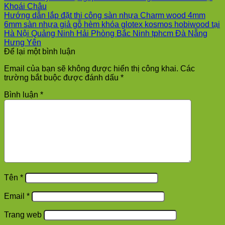
Khoái Châu
Hướng dẫn lắp đặt thi công sàn nhựa Charm wood 4mm
6mm sàn nhựa giả gỗ hèm khóa glotex kosmos hobiwood tại
Hà Nội Quảng Ninh Hải Phòng Bắc Ninh tphcm Đà Nẵng
Hưng Yên
Để lại một bình luận
Email của bạn sẽ không được hiển thị công khai.
Các
trường bắt buộc được đánh dấu
*
Bình luận
*
Tên
*
Email
*
Trang web