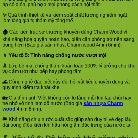
áp cổ điển, phù hợp mọi phong cách nội thất.
✨
Quá trình thiết kế và kiểm soát chất lượng nghiêm ngặt
làm tăng giá trị thẩm mỹ tổng thể.
🏠
Các kiến trúc sư thường khuyên dùng Charm Wood vì
khả năng hòa quyện hoàn hảo, biến căn phòng trở nên sang
trọng hơn (Báo giá sàn nhựa Charm wood 4mm 6mm).
💧
Yếu tố 5: Tính năng chống nước vượt trội
🚿
Lớp bề mặt chống thấm hoàn toàn 100% lý tưởng cho khu
vực ẩm ướt như bếp hay phòng tắm.
🌊
Công nghệ đặc biệt này đòi hỏi vật liệu chuyên dụng và
quy trình kiểm tra khắt khe.
🏡
Gia đình anh Việt không còn lo lắng mỗi khi lau chùi hay
trẻ nhỏ vô tình làm đổ nước (Báo giá
sàn nhựa Charm
wood
4mm 6mm).
🌟
Khả năng chịu nước xuất sắc giúp sàn duy trì vẻ đẹp lâu
dài trong điều kiện khí hậu nóng ẩm đặc trưng của nước ta.