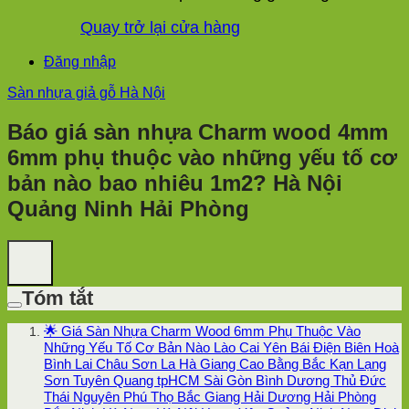
Quay trở lại cửa hàng
Đăng nhập
Sàn nhựa giả gỗ Hà Nội
Báo giá sàn nhựa Charm wood 4mm
6mm phụ thuộc vào những yếu tố cơ
bản nào bao nhiêu 1m2? Hà Nội
Quảng Ninh Hải Phòng
Tóm tắt
🌟 Giá Sàn Nhựa Charm Wood 6mm Phụ Thuộc Vào
Những Yếu Tố Cơ Bản Nào Lào Cai Yên Bái Điện Biên Hoà
Bình Lai Châu Sơn La Hà Giang Cao Bằng Bắc Kạn Lạng
Sơn Tuyên Quang tpHCM Sài Gòn Bình Dương Thủ Đức
Thái Nguyên Phú Thọ Bắc Giang Hải Dương Hải Phòng