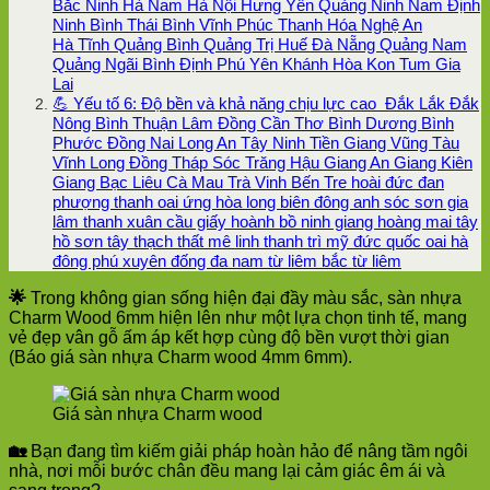
Bắc Ninh Hà Nam Hà Nội Hưng Yên Quảng Ninh Nam Định
Ninh Bình Thái Bình Vĩnh Phúc Thanh Hóa Nghệ An
Hà Tĩnh Quảng Bình Quảng Trị Huế Đà Nẵng Quảng Nam
Quảng Ngãi Bình Định Phú Yên Khánh Hòa Kon Tum Gia
Lai
💪 Yếu tố 6: Độ bền và khả năng chịu lực cao Đắk Lắk Đắk
Nông Bình Thuận Lâm Đồng Cần Thơ Bình Dương Bình
Phước Đồng Nai Long An Tây Ninh Tiền Giang Vũng Tàu
Vĩnh Long Đồng Tháp Sóc Trăng Hậu Giang An Giang Kiên
Giang Bạc Liêu Cà Mau Trà Vinh Bến Tre hoài đức đan
phượng thanh oai ứng hòa long biên đông anh sóc sơn gia
lâm thanh xuân cầu giấy hoành bồ ninh giang hoàng mai tây
hồ sơn tây thạch thất mê linh thanh trì mỹ đức quốc oai hà
đông phú xuyên đống đa nam từ liêm bắc từ liêm
🌟
Trong không gian sống hiện đại đầy màu sắc, sàn nhựa
Charm Wood 6mm hiện lên như một lựa chọn tinh tế, mang
vẻ đẹp vân gỗ ấm áp kết hợp cùng độ bền vượt thời gian
(Báo giá sàn nhựa Charm wood 4mm 6mm).
Giá sàn nhựa Charm wood
🏡
Bạn đang tìm kiếm giải pháp hoàn hảo để nâng tầm ngôi
nhà, nơi mỗi bước chân đều mang lại cảm giác êm ái và