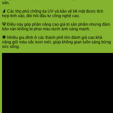
sàn.
🔬
Các lớp phủ chống tia UV và bảo vệ bề mặt được tích
hợp tinh xảo, đòi hỏi đầu tư công nghệ cao.
💡
Điều này góp phần nâng cao giá trị sản phẩm nhưng đảm
bảo sàn không bị phai màu dưới ánh sáng mạnh.
🌟
Nhiều gia đình ở các thành phố lớn đánh giá cao khả
năng giữ màu sắc tươi mới, giúp không gian luôn sáng bừng
sức sống.