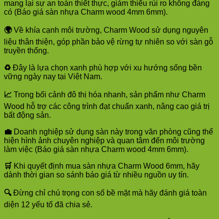
mang lại sự an toàn thiết thực, giảm thiểu rủi ro không đáng
có (Báo giá sàn nhựa Charm wood 4mm 6mm).
🌍
Về khía cạnh môi trường, Charm Wood sử dụng nguyên
liệu thân thiện, góp phần bảo vệ rừng tự nhiên so với sàn gỗ
truyền thống.
♻️
Đây là lựa chọn xanh phù hợp với xu hướng sống bền
vững ngày nay tại Việt Nam.
📈
Trong bối cảnh đô thị hóa nhanh, sản phẩm như Charm
Wood hỗ trợ các công trình đạt chuẩn xanh, nâng cao giá trị
bất động sản.
💼
Doanh nghiệp sử dụng sàn này trong văn phòng cũng thể
hiện hình ảnh chuyên nghiệp và quan tâm đến môi trường
làm việc (Báo giá sàn nhựa Charm wood 4mm 6mm).
🛒
Khi quyết định mua sàn nhựa Charm Wood 6mm, hãy
dành thời gian so sánh báo giá từ nhiều nguồn uy tín.
🔍
Đừng chỉ chú trọng con số bề mặt mà hãy đánh giá toàn
diện 12 yếu tố đã chia sẻ.