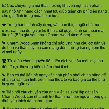
📈
Các chuyên gia nội thất thường khuyến nghị sản phẩm
này nhờ tính năng cách nhiệt tốt, giúp giảm chi phí điện năng
cho gia đình trong mùa hè oi bức.
❤️
Trong hành trình xây dựng và hoàn thiện ngôi nhà mơ
ước, sàn nhà đóng vai trò then chốt quyết định sự thoải mái
lâu dài (Báo giá sàn nhựa Charm wood 4mm 6mm).
🌟
Charm Wood 6mm không chỉ đáp ứng nhu cầu cơ bản về
độ bền và thẩm mỹ mà còn mang đến những trải nghiệm thú
vị mỗi ngày.
🏆
Từ khâu chọn nguyên liệu đến dịch vụ hậu mãi, mọi thứ
đều được thương hiệu chăm chút tỉ mỉ.
📞
Bạn có thể liên hệ ngay các nhà phân phối chính hãng để
nhận tư vấn tận tình, xem mẫu thực tế và báo giá cụ thể phù
hợp với ngân sách.
✨
Tiếp nối câu chuyện của anh Việt, sau khi lắp đặt sàn
Charm Wood, căn nhà anh trở thành nơi mọi người trong gia
đình yêu thích dành thời gian.