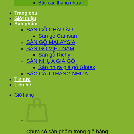
Bậc cầu thang nhựa
Trang chủ
Giới thiệu
Sản phẩm
SÀN GỖ CHÂU ÂU
Sàn gỗ Camsan
SÀN GỖ MALAYSIA
SÀN GỖ VIỆT NAM
Sàn gỗ Richy
SÀN NHỰA GIẢ GỖ
Sàn nhựa giả gỗ Glotex
BẬC CẦU THANG NHỰA
Tin tức
Liên hệ
Giỏ hàng
Chưa có sản phẩm trong giỏ hàng.