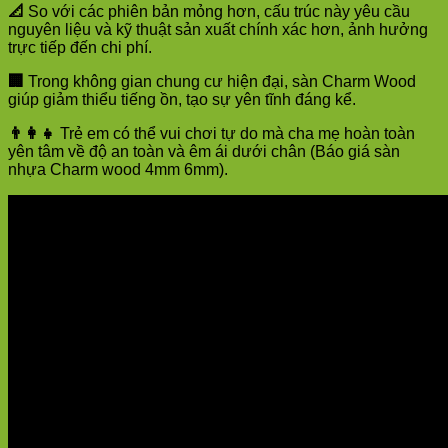
📐
So với các phiên bản mỏng hơn, cấu trúc này yêu cầu
nguyên liệu và kỹ thuật sản xuất chính xác hơn, ảnh hưởng
trực tiếp đến chi phí.
🏢
Trong không gian chung cư hiện đại, sàn Charm Wood
giúp giảm thiểu tiếng ồn, tạo sự yên tĩnh đáng kể.
👨‍👩‍👧
Trẻ em có thể vui chơi tự do mà cha mẹ hoàn toàn
yên tâm về độ an toàn và êm ái dưới chân (Báo giá sàn
nhựa Charm wood 4mm 6mm).