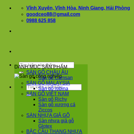
Bỏ
Vĩnh Xuyên, Vĩnh Hòa, Ninh Giang, Hải Phòng
qua
goodceo88@gmail.com
nội
0988 625 858
dung
Tìm
DANH MỤC SẢN PHẨM
kiếm:
SÀN GỖ CHÂU ÂU
Sàn gỗ Camsan
SÀN GỖ MALAYSIA
Tìm
Sàn gỗ robina
kiếm:
SÀN GỖ VIỆT NAM
Sàn gỗ Richy
Sàn gỗ xương cá
Ziccos
SÀN NHỰA GIẢ GỖ
Sàn nhựa giả gỗ
Glotex
BẬC CẦU THANG NHỰA