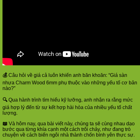
💰
Câu hỏi về giá cả luôn khiến anh băn khoăn: “Giá sàn
nhựa Charm Wood 6mm phụ thuộc vào những yếu tố cơ bản
nào?”
🔍
Qua hành trình tìm hiểu kỹ lưỡng, anh nhận ra rằng mức
giá hợp lý đến từ sự kết hợp hài hòa của nhiều yếu tố chất
lượng.
📖
Và hôm nay, qua bài viết này, chúng ta sẽ cùng nhau dạo
bước qua từng khía cạnh một cách trôi chảy, như đang trò
chuyện về cách biến ngôi nhà thành chốn bình yên thực sự.