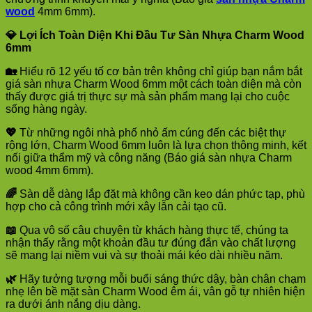
wood
4mm 6mm).
💎
Lợi Ích Toàn Diện Khi Đầu Tư Sàn Nhựa Charm Wood
6mm
🏡
Hiểu rõ 12 yếu tố cơ bản trên không chỉ giúp bạn nắm bắt
giá sàn nhựa Charm Wood 6mm một cách toàn diện mà còn
thấy được giá trị thực sự mà sản phẩm mang lại cho cuộc
sống hàng ngày.
💖
Từ những ngôi nhà phố nhỏ ấm cúng đến các biệt thự
rộng lớn, Charm Wood 6mm luôn là lựa chọn thông minh, kết
nối giữa thẩm mỹ và công năng (Báo giá sàn nhựa Charm
wood 4mm 6mm).
🌈
Sàn dễ dàng lắp đặt mà không cần keo dán phức tạp, phù
hợp cho cả công trình mới xây lẫn cải tạo cũ.
📖
Qua vô số câu chuyện từ khách hàng thực tế, chúng ta
nhận thấy rằng một khoản đầu tư đúng đắn vào chất lượng
sẽ mang lại niềm vui và sự thoải mái kéo dài nhiều năm.
🌿
Hãy tưởng tượng mỗi buổi sáng thức dậy, bàn chân chạm
nhẹ lên bề mặt sàn Charm Wood êm ái, vân gỗ tự nhiên hiện
ra dưới ánh nắng dịu dàng.