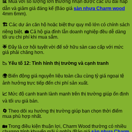
📊
Mua với số lượng lớn thường nhận được các ưu đãi hấp
dẫn và giảm giá đáng kể (Báo giá
sàn nhựa Charm wood
4mm 6mm).
🏗️
Các dự án căn hộ hoặc biệt thự quy mô lớn có chính sách
riêng biệt.
💼
Cả hộ gia đình lẫn doanh nghiệp đều dễ dàng
tối ưu chi phí khi mua sắm.
🌟
Đây là cơ hội tuyệt vời để sở hữu sàn cao cấp với mức
giá phải chăng hơn.
📉
Yếu tố 12: Tình hình thị trường và cạnh tranh
🌍
Biến động giá nguyên liệu toàn cầu cùng tỷ giá ngoại tệ
ảnh hưởng trực tiếp đến chi phí sản xuất.
📈
Mức độ cạnh tranh lành mạnh trên thị trường giúp ổn định
và tối ưu giá bán.
🔄
Theo dõi xu hướng thị trường giúp bạn chọn thời điểm
mua phù hợp nhất.
🏡
Trong điều kiện thuận lợi, Charm Wood thường có nhiều
chương trình khuyến mãi ý nghĩa (Báo giá
sàn nhựa Charm