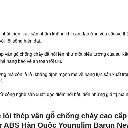
g phát triển, các sản phẩm không chỉ cần đáp ứng yêu cầu về t
ới lối sống hiện đại.
ép vân gỗ chống cháy đã nổi lên như một biểu tượng của sự kế
 khả năng bảo vệ an toàn tối ưu.
ường mà còn là lời khẳng định mạnh mẽ về năng lực sản xuất tr
ế.
từ công nghệ sản xuất, đặc điểm nổi bật, đến những giá trị mà
lõi thép vân gỗ chống cháy cao cấp
or ABS Hàn Quốc Younglim Barun Ne