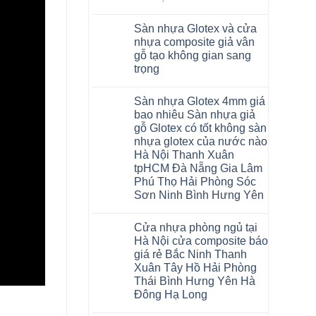
Đan
Hobiwood
Yên
Nội
Xuân
quan
Phượng
4mm
Không
Nghệ
tpHCM
Hà
tâm
Gia
6mm
có
An
Quảng
Nội
Sàn nhựa Glotex và cửa
Lộc
giả
bình
Quảng
Ninh
Hoài
Quảng
gỗ
luận
Ninh
Nghệ
nhựa composite giả vân
Đức
ở
Ninh
hèm
Phú
An
Từ
gỗ tạo không gian sang
Sàn
Thanh
khóa
Thọ
Bắc
Liêm
nhựa
Miện
uy
Bắc
Ninh
trọng
Đan
Glotex
Nghệ
tín
Ninh
Tuyên
Phượng
và
Không
An
hàng
Tuyên
Quang
Hưng
Sàn
có
Thanh
đầu
Quang
Thái
Yên
Sàn nhựa Glotex 4mm giá
nhựa
bình
Hà
đã
Nguyên
Ninh
Fukione
luận
Ninh
được
bao nhiêu Sàn nhựa giả
Bình
ở
giả
Bình
khẳng
Hải
gỗ Glotex có tốt không sàn
Sàn
gỗ
Thái
định
Phòng
nhựa
hèm
Bình
tại
nhựa glotex của nước nào
Glotex
khóa
Thanh
Việt
Hà Nội Thanh Xuân
và
4mm
Hóa
Nam
cửa
6mm
Quỳnh
tpHCM Đà Nẵng Gia Lâm
nhựa
đế
Phụ
Phú Thọ Hải Phòng Sóc
composite
cao
Phú
giả
su
Sơn Ninh Bình Hưng Yên
Thọ
vân
Hà
Lào
Không
gỗ
Nội
Cai
có
tạo
Tuyên
Cửa nhựa phòng ngủ tại
bình
không
Quang
luận
gian
Hà Nội cửa composite báo
ở
sang
giá rẻ Bắc Ninh Thanh
Sàn
trọng
nhựa
Xuân Tây Hồ Hải Phòng
Glotex
Thái Bình Hưng Yên Hà
4mm
giá
Đông Hạ Long
bao
Không
nhiêu