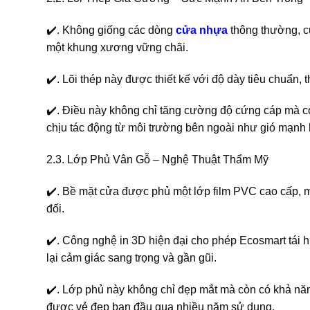
✔️. Không giống các dòng
cửa nhựa
thông thường, c
một khung xương vững chãi.
✔️. Lõi thép này được thiết kế với độ dày tiêu chuẩn
✔️. Điều này không chỉ tăng cường độ cứng cáp mà còn
chịu tác động từ môi trường bên ngoài như gió mạnh 
2.3. Lớp Phủ Vân Gỗ – Nghệ Thuật Thẩm Mỹ
✔️. Bề mặt cửa được phủ một lớp film PVC cao cấp, 
đối.
✔️. Công nghệ in 3D hiện đại cho phép Ecosmart tái 
lại cảm giác sang trọng và gần gũi.
✔️. Lớp phủ này không chỉ đẹp mắt mà còn có khả nă
được vẻ đẹp ban đầu qua nhiều năm sử dụng.