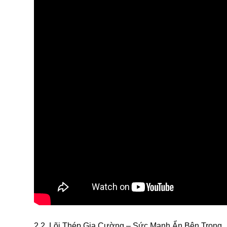
2.2. Lõi Thép Gia Cường – Sức Mạnh Ẩn Bên Trong