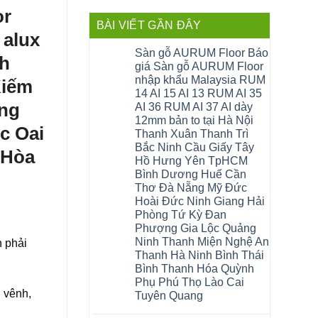
or
BÀI VIẾT GẦN ĐÂY
 alux
Sàn gỗ AURUM Floor Báo
nh
giá Sàn gỗ AURUM Floor
nhập khẩu Malaysia RUM
Kiếm
14 AI 15 AI 13 RUM AI 35
ng
AI 36 RUM AI 37 AI dày
12mm bản to tại Hà Nội
c Oai
Thanh Xuân Thanh Trì
Bắc Ninh Cầu Giấy Tây
 Hòa
Hồ Hưng Yên TpHCM
Bình Dương Huế Cần
Thơ Đà Nẵng Mỹ Đức
Hoài Đức Ninh Giang Hải
Phòng Tứ Kỳ Đan
Phượng Gia Lộc Quảng
Ninh Thanh Miện Nghệ An
n phải
Thanh Hà Ninh Bình Thái
Bình Thanh Hóa Quỳnh
Phụ Phú Thọ Lào Cai
g vênh,
Tuyên Quang
Không