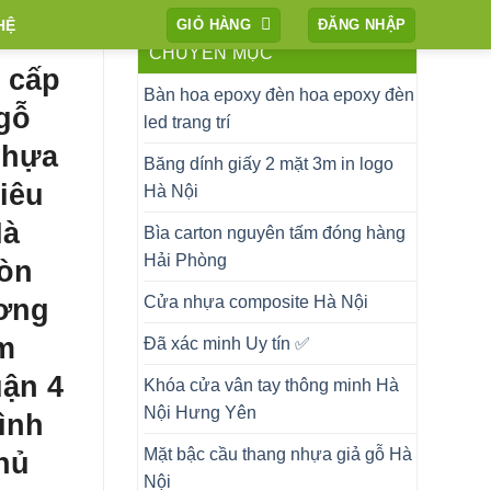
HỆ
GIỎ HÀNG
ĐĂNG NHẬP
CHUYÊN MỤC
 cấp
Bàn hoa epoxy đèn hoa epoxy đèn
 gỗ
led trang trí
nhựa
Băng dính giấy 2 mặt 3m in logo
iêu
Hà Nội
Hà
Bìa carton nguyên tấm đóng hàng
Hải Phòng
òn
ơng
Cửa nhựa composite Hà Nội
m
Đã xác minh Uy tín ✅
uận 4
Khóa cửa vân tay thông minh Hà
Nội Hưng Yên
ình
Mặt bậc cầu thang nhựa giả gỗ Hà
hủ
Nội