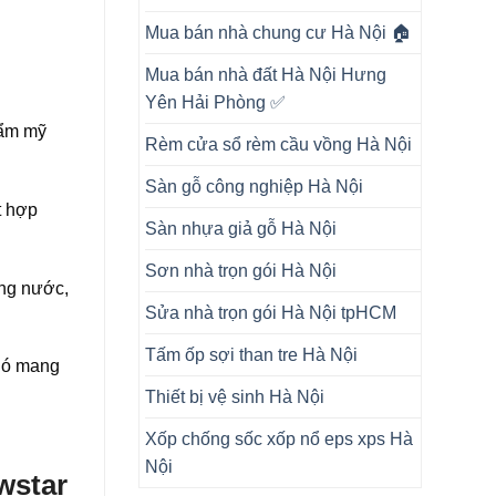
Mua bán nhà chung cư Hà Nội 🏠
Mua bán nhà đất Hà Nội Hưng
Yên Hải Phòng ✅
hẩm mỹ
Rèm cửa sổ rèm cầu vồng Hà Nội
Sàn gỗ công nghiệp Hà Nội
t hợp
Sàn nhựa giả gỗ Hà Nội
Sơn nhà trọn gói Hà Nội
ong nước,
Sửa nhà trọn gói Hà Nội tpHCM
Tấm ốp sợi than tre Hà Nội
 nó mang
Thiết bị vệ sinh Hà Nội
Xốp chống sốc xốp nổ eps xps Hà
Nội
wstar