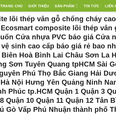
TRANG CHỦ
GIỚI THIỆU
SẢN PHẨM
TIN TỨC
LIÊN 
e lõi thép vân gỗ chống cháy cao
 Ecosmart composite lõi thép vân
cuốn Cửa nhựa PVC báo giá Cửa 
ệ sinh cao cấp báo giá rẻ bao nh
n Biên Hoà Bình Lai Châu Sơn La 
ng Sơn Tuyên Quang tpHCM Sài G
guyên Phú Thọ Bắc Giang Hải Dư
 Hà Nội Hưng Yên Quảng Ninh Na
ĩnh Phúc tp.HCM Quận 1 Quận 3 Q
8 Quận 10 Quận 11 Quận 12 Tân B
hú Gò Vấp Phú Nhuận thành phố T