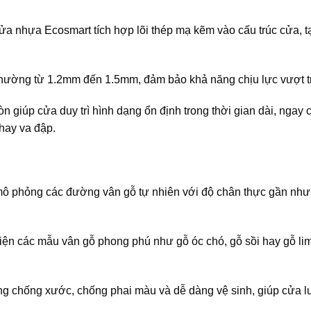
ửa nhựa Ecosmart tích hợp lõi thép mạ kẽm vào cấu trúc cửa, t
, thường từ 1.2mm đến 1.5mm, đảm bảo khả năng chịu lực vượt tr
 giúp cửa duy trì hình dạng ổn định trong thời gian dài, ngay c
hay va đập.
mô phỏng các đường vân gỗ tự nhiên với độ chân thực gần như 
hiện các mẫu vân gỗ phong phú như gỗ óc chó, gỗ sồi hay gỗ li
ng chống xước, chống phai màu và dễ dàng vệ sinh, giúp cửa l