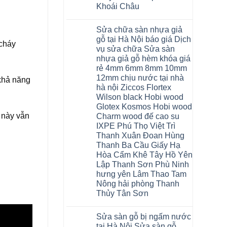
Bắc
Khoái Châu
Ninh
Ninh
Không
Bình
có
Sửa chữa sàn nhựa giả
Đà
bình
Nẵng
luận
gỗ tại Hà Nội báo giá Dịch
ở
 cháy
Quảng
vụ sửa chữa Sửa sàn
Thợ
Ninh
sửa
nhựa giả gỗ hèm khóa giá
sàn
rẻ 4mm 6mm 8mm 10mm
nhựa
thợ
12mm chịu nước tại nhà
 khả năng
sửa
hà nội Ziccos Flortex
sàn
nhà
Wilson black Hobi wood
thợ
Glotex Kosmos Hobi wood
sửa
 này vẫn
sàn
Charm wood đế cao su
gỗ
IXPE Phú Thọ Việt Trì
tại
Thanh Xuân Đoan Hùng
Hà
Nội
Thanh Ba Cầu Giấy Hạ
báo
Hòa Cẩm Khê Tây Hồ Yên
giá
Dịch
Lập Thanh Sơn Phù Ninh
vụ
hưng yên Lâm Thao Tam
sửa
chữa
Nông hải phòng Thanh
Sửa
Thủy Tân Sơn
sàn
nhựa
Không
giả
có
gỗ
Sửa sàn gỗ bị ngấm nước
bình
hèm
luận
tại Hà Nội Sửa sàn gỗ