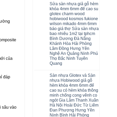
có
Sửa sàn nhựa giả gỗ hèm
bình
luận
khóa 4mm 6mm đế cao su
ở
glotex charm wood
Sàn
gỗ
hobiwood kosmos fukione
AURUM
trường
wilson mikado 4mm 6mm
Floor
Báo
báo giá thợ Sửa sàn nhựa
giá
bao nhiêu 1m2 tại tphcm
Sàn
gỗ
Bình Dương Đà Nẵng
composite
AURUM
Khánh Hòa Hải Phòng
Floor
nhập
Lâm Đồng Hưng Yên
khẩu
Nghệ An Quảng Ninh Phú
Malaysia
mới của
Thọ Bắc Ninh Tuyên
RUM
14
Quang
AI
15
Không
AI
có
Sàn nhựa Glotex và Sàn
13
bình
hỉ đáp
RUM
luận
nhựa Hobiwood giả gỗ
AI
ở
hèm khóa 4mm 6mm đế
35
Sửa
AI
sàn
cao su có hèm khóa thông
36
nhựa
minh chống cong vênh co
RUM
giả
AI
gỗ
ngót Gia Lâm Thanh Xuân
37
hèm
Hà Nội Hoài Đức Từ Liêm
AI
khóa
i sâu vào
dày
4mm
Đan Phượng Hưng Yên
12mm
6mm
Ninh Bình Hải Phòng
bản
đế