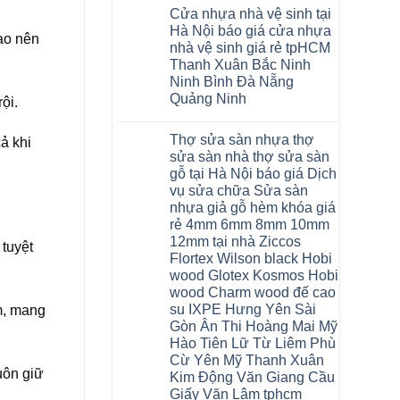
có
Sàn
Cửa nhựa nhà vệ sinh tại
bình
nhựa
luận
giả
Hà Nội báo giá cửa nhựa
ạo nên
ở
gỗ
nhà vệ sinh giá rẻ tpHCM
Cửa
Glotex
nhựa
có
Thanh Xuân Bắc Ninh
phòng
tốt
Ninh Bình Đà Nẵng
ngủ
không
tại
sàn
Quảng Ninh
ội.
Hà
nhựa
Không
Nội
glotex
có
cửa
của
Thợ sửa sàn nhựa thợ
bình
ả khi
composite
nước
luận
báo
nào
sửa sàn nhà thợ sửa sàn
ở
giá
Hà
gỗ tại Hà Nội báo giá Dịch
Cửa
rẻ
Nội
nhựa
Bắc
vụ sửa chữa Sửa sàn
Thanh
nhà
Ninh
Xuân
nhựa giả gỗ hèm khóa giá
vệ
Thanh
tpHCM
sinh
Xuân
rẻ 4mm 6mm 8mm 10mm
Đà
tại
Tây
Nẵng
12mm tại nhà Ziccos
Hà
tuyệt
Hồ
Gia
Nội
Flortex Wilson black Hobi
Hải
Lâm
báo
Phòng
Phú
wood Glotex Kosmos Hobi
giá
Thái
Thọ
cửa
wood Charm wood đế cao
Bình
Hải
nhựa
Hưng
Phòng
su IXPE Hưng Yên Sài
m, mang
nhà
Yên
Sóc
Gòn Ân Thi Hoàng Mai Mỹ
vệ
Hà
Sơn
sinh
Đông
Ninh
Hào Tiên Lữ Từ Liêm Phù
giá
Hạ
Bình
Cừ Yên Mỹ Thanh Xuân
rẻ
Long
Hưng
uôn giữ
tpHCM
Yên
Kim Động Văn Giang Cầu
Thanh
Giấy Văn Lâm tphcm
Xuân