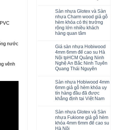
to
cao
Không
tại
su
có
Hà
glotex
Sàn nhựa Glotex và Sàn
bình
Nội
charm
luận
nhựa Charm wood giả gỗ
Thanh
wood
ở
Xuân
hobiwood
hèm khóa có thị trường
à PVC
Sàn
Thanh
kosmos
nhựa
rộng lớn nhiều khách
Trì
fukione
Glotex
Bắc
hàng quan tâm
wilson
và
Ninh
mikado
Sàn
Không
Cầu
4mm
nhựa
hống nước
có
Giấy
6mm
Hobiwood
Giá sàn nhựa Hobiwood
bình
Tây
báo
giả
luận
Hồ
4mm 6mm đế cao su Hà
giá
gỗ
ở
Hưng
thợ
hèm
Nội tpHCM Quảng Ninh
Sàn
Yên
Sửa
khóa
nhựa
Nghệ An Bắc Ninh Tuyên
TpHCM
sàn
ng vênh
4mm
Glotex
Bình
nhựa
6mm
Quang Thái Nguyên
và
Dương
bao
đế
Sàn
Huế
nhiêu
Không
cao
nhựa
Cần
1m2
có
su
Charm
Sàn nhựa Hobiwood 4mm
Thơ
tại
bình
có
wood
Đà
tphcm
luận
hèm
6mm giả gỗ hèm khóa uy
giả
Nẵng
Bình
ở
khóa
gỗ
tín hàng đầu đã được
Mỹ
Dương
Giá
thông
hèm
Đức
Đà
sàn
minh
khẳng định tại Việt Nam
khóa
Hoài
Nẵng
nhựa
chống
có
Đức
Khánh
Hobiwood
Không
cong
thị
Ninh
Hòa
4mm
có
vênh
trường
Sàn nhựa Glotex và Sàn
Giang
Hải
6mm
bình
co
rộng
Hải
Phòng
đế
luận
ngót
nhựa Fukione giả gỗ hèm
lớn
Phòng
ở
Lâm
cao
Gia
nhiều
khóa 4mm 6mm đế cao su
Tứ
Sàn
Đồng
su
Lâm
khách
Kỳ
nhựa
Hưng
Hà
Hà Nội
Thanh
hàng