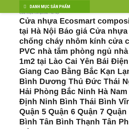
Bỏ
DANH MỤC SẢN PHẨM
qua
Cửa nhựa composite Hà Nội
nội
Cửa nhựa Ecosmart composit
dung
tại Hà Nội Báo giá Cửa nhựa
chống cháy nhôm kính cửa 
PVC nhà tắm phòng ngủ nhà v
1m2 tại Lào Cai Yên Bái Điệ
Giang Cao Bằng Bắc Kạn Lạ
Bình Dương Thủ Đức Thái N
Hải Phòng Bắc Ninh Hà Nam
Định Ninh Bình Thái Bình V
Quận 5 Quận 6 Quận 7 Quận 
Bình Tân Bình Thạnh Tân P