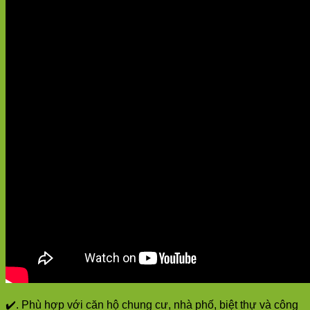
✔️. Phù hợp với căn hộ chung cư, nhà phố, biệt thự và công