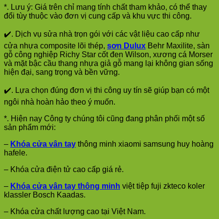
*. Lưu ý: Giá trên chỉ mang tính chất tham khảo, có thể thay
đổi tùy thuộc vào đơn vị cung cấp và khu vực thi công.
✔️. Dịch vụ sửa nhà trọn gói với các vật liệu cao cấp như
cửa nhựa composite lõi thép,
sơn Dulux
Behr Maxilite, sàn
gỗ công nghiệp Richy Star cốt đen Wilson, xương cá Morser
và mặt bậc cầu thang nhựa giả gỗ mang lại không gian sống
hiện đại, sang trọng và bền vững.
✔️. Lựa chọn đúng đơn vị thi công uy tín sẽ giúp bạn có một
ngôi nhà hoàn hảo theo ý muốn.
*. Hiện nay Công ty chúng tôi cũng đang phân phối một số
sản phẩm mới:
–
Khóa cửa vân tay
thông minh xiaomi samsung huy hoàng
hafele.
– Khóa cửa điện tử cao cấp giá rẻ.
–
Khóa cửa vân tay thông minh
việt tiệp fuji zkteco koler
klassler Bosch Kaadas.
– Khóa cửa chất lượng cao tại Việt Nam.