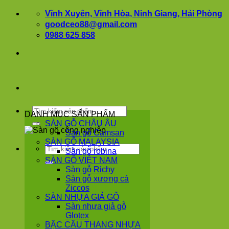
Bỏ
Vĩnh Xuyên, Vĩnh Hòa, Ninh Giang, Hải Phòng
qua
goodceo88@gmail.com
nội
0988 625 858
dung
Tìm
DANH MỤC SẢN PHẨM
kiếm:
SÀN GỖ CHÂU ÂU
Sàn gỗ Camsan
SÀN GỖ MALAYSIA
Tìm
Sàn gỗ robina
kiếm:
SÀN GỖ VIỆT NAM
Sàn gỗ Richy
Sàn gỗ xương cá
Ziccos
SÀN NHỰA GIẢ GỖ
Sàn nhựa giả gỗ
Glotex
BẬC CẦU THANG NHỰA