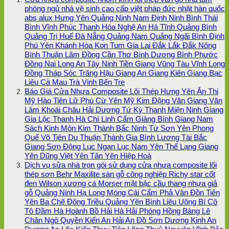
phòng ngủ nhà vệ sinh cao cấp việt pháp đức nhật hàn quốc
abs alux Hưng Yên Quảng Ninh Nam Định Ninh Bình Thái
Bình Vĩnh Phúc Thanh Hóa Nghệ An Hà Tĩnh Quảng Bình
Quảng Trị Huế Đà Nẵng Quảng Nam Quảng Ngãi Bình Định
Phú Yên Khánh Hòa Kon Tum Gia Lai Đắk Lắk Đắk Nông
Bình Thuận Lâm Đồng Cần Thơ Bình Dương Bình Phước
Đồng Nai Long An Tây Ninh Tiền Giang Vũng Tàu Vĩnh Long
Đồng Tháp Sóc Trăng Hậu Giang An Giang Kiên Giang Bạc
Liêu Cà Mau Trà Vinh Bến Tre
Báo Giá Cửa Nhựa Composite Lõi Thép Hưng Yên Ân Thi
Mỹ Hào Tiên Lữ Phù Cừ Yên Mỹ Kim Động Văn Giang Văn
Lâm Khoái Châu Hải Dương Tứ Kỳ Thanh Miện Ninh Giang
Gia Lộc Thanh Hà Chí Linh Cẩm Giàng Bình Giang Nam
Sách Kinh Môn Kim Thành Bắc Ninh Từ Sơn Yên Phong
Quế Võ Tiên Du Thuận Thành Gia Bình Lương Tài Bắc
Giang Sơn Động Lục Ngạn Lục Nam Yên Thế Lạng Giang
Yên Dũng Việt Yên Tân Yên Hiệp Hoà
Dịch vụ sửa nhà trọn gói sử dụng cửa nhựa composite lõi
thép sơn Behr Maxilite sàn gỗ công nghiệp Richy star cốt
đen Wilson xương cá Morser mặt bậc cầu thang nhựa giả
gỗ Quảng Ninh Hạ Long Móng Cái Cẩm Phả Vân Đồn Tiên
Yên Ba Chẽ Đông Triều Quảng Yên Bình Liêu Uông Bí Cô
Tô Đầm Hà Hoành Bồ Hải Hà Hải Phòng Hồng Bàng Lê
Chân Ngô Quyền Kiến An Hải An Đồ Sơn Dương Kinh An