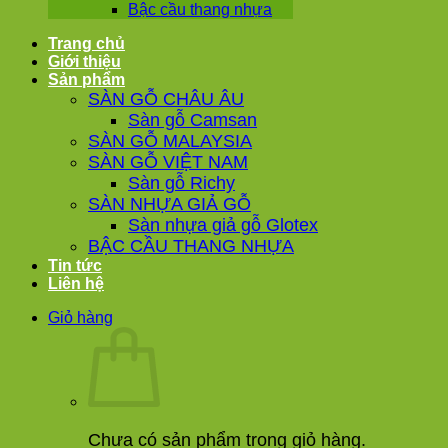
Bậc cầu thang nhựa
Trang chủ
Giới thiệu
Sản phẩm
SÀN GỖ CHÂU ÂU
Sàn gỗ Camsan
SÀN GỖ MALAYSIA
SÀN GỖ VIỆT NAM
Sàn gỗ Richy
SÀN NHỰA GIẢ GỖ
Sàn nhựa giả gỗ Glotex
BẬC CẦU THANG NHỰA
Tin tức
Liên hệ
Giỏ hàng
Chưa có sản phẩm trong giỏ hàng.