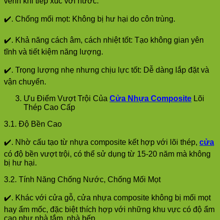
vênh khi tiếp xúc với nước.
✔️. Chống mối mọt: Không bị hư hại do côn trùng.
✔️. Khả năng cách âm, cách nhiệt tốt: Tạo không gian yên
tĩnh và tiết kiệm năng lượng.
✔️. Trọng lượng nhẹ nhưng chịu lực tốt: Dễ dàng lắp đặt và
vận chuyển.
Ưu Điểm Vượt Trội Của
Cửa Nhựa Composite
Lõi
Thép Cao Cấp
3.1. Độ Bền Cao
✔️. Nhờ cấu tạo từ nhựa composite kết hợp với lõi thép,
cửa
có độ bền vượt trội, có thể sử dụng từ 15-20 năm mà không
bị hư hại.
3.2. Tính Năng Chống Nước, Chống Mối Mọt
✔️. Khác với cửa gỗ, cửa nhựa composite không bị mối mọt
hay ẩm mốc, đặc biệt thích hợp với những khu vực có độ ẩm
cao như nhà tắm, nhà bếp.