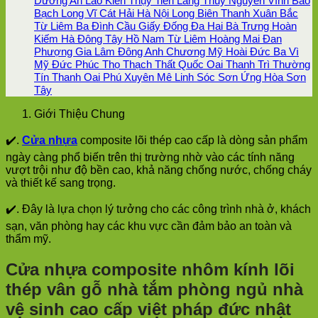
Dương An Lão Kiến Thụy Tiên Lãng Thuỷ Nguyên Vĩnh Bảo
Bạch Long Vĩ Cát Hải Hà Nội Long Biên Thanh Xuân Bắc
Từ Liêm Ba Đình Cầu Giấy Đống Đa Hai Bà Trưng Hoàn
Kiếm Hà Đông Tây Hồ Nam Từ Liêm Hoàng Mai Đan
Phượng Gia Lâm Đông Anh Chương Mỹ Hoài Đức Ba Vì
Mỹ Đức Phúc Thọ Thạch Thất Quốc Oai Thanh Trì Thường
Tín Thanh Oai Phú Xuyên Mê Linh Sóc Sơn Ứng Hòa Sơn
Tây
Giới Thiệu Chung
✔️.
Cửa nhựa
composite lõi thép cao cấp là dòng sản phẩm
ngày càng phổ biến trên thị trường nhờ vào các tính năng
vượt trội như độ bền cao, khả năng chống nước, chống cháy
và thiết kế sang trọng.
✔️. Đây là lựa chọn lý tưởng cho các công trình nhà ở, khách
sạn, văn phòng hay các khu vực cần đảm bảo an toàn và
thẩm mỹ.
Cửa nhựa composite nhôm kính lõi
thép vân gỗ nhà tắm phòng ngủ nhà
vệ sinh cao cấp việt pháp đức nhật