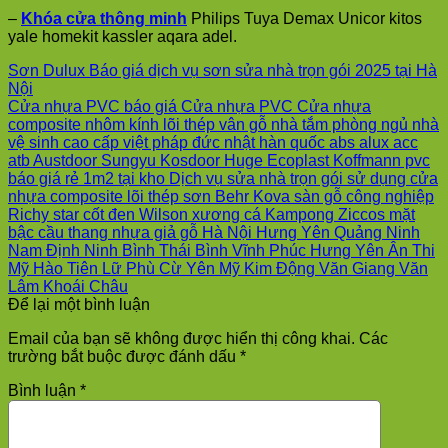
–
Khóa cửa thông minh
Philips Tuya Demax Unicor kitos
yale homekit kassler aqara adel.
Sơn Dulux Báo giá dịch vụ sơn sửa nhà trọn gói 2025 tại Hà
Nội
Cửa nhựa PVC báo giá Cửa nhựa PVC Cửa nhựa
composite nhôm kính lõi thép vân gỗ nhà tắm phòng ngủ nhà
vệ sinh cao cấp việt pháp đức nhật hàn quốc abs alux acc
atb Austdoor Sungyu Kosdoor Huge Ecoplast Koffmann pvc
báo giá rẻ 1m2 tại kho Dịch vụ sửa nhà trọn gói sử dụng cửa
nhựa composite lõi thép sơn Behr Kova sàn gỗ công nghiệp
Richy star cốt đen Wilson xương cá Kampong Ziccos mặt
bậc cầu thang nhựa giả gỗ Hà Nội Hưng Yên Quảng Ninh
Nam Định Ninh Bình Thái Bình Vĩnh Phúc Hưng Yên Ân Thi
Mỹ Hào Tiên Lữ Phù Cừ Yên Mỹ Kim Động Văn Giang Văn
Lâm Khoái Châu
Để lại một bình luận
Email của bạn sẽ không được hiển thị công khai.
Các
trường bắt buộc được đánh dấu
*
Bình luận
*