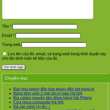
Tên
*
Email
*
Trang web
Lưu tên của tôi, email, và trang web trong trình duyệt này
cho lần bình luận kế tiếp của tôi.
Chuyên mục
Bàn hoa epoxy đèn hoa epoxy đèn led trang trí
Băng dính giấy 2 mặt 3m in logo Hà Nội
Bìa carton nguyên tấm đóng hàng Hải Phòng
Cửa nhựa composite Hà Nội
Đã xác minh Uy tín ✅