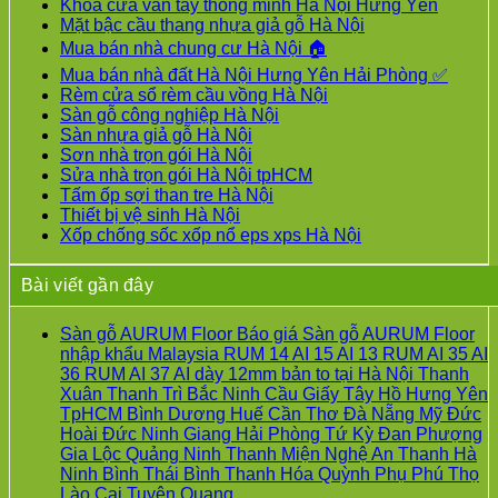
Khóa cửa vân tay thông minh Hà Nội Hưng Yên
Mặt bậc cầu thang nhựa giả gỗ Hà Nội
Mua bán nhà chung cư Hà Nội 🏠
Mua bán nhà đất Hà Nội Hưng Yên Hải Phòng ✅
Rèm cửa sổ rèm cầu vồng Hà Nội
Sàn gỗ công nghiệp Hà Nội
Sàn nhựa giả gỗ Hà Nội
Sơn nhà trọn gói Hà Nội
Sửa nhà trọn gói Hà Nội tpHCM
Tấm ốp sợi than tre Hà Nội
Thiết bị vệ sinh Hà Nội
Xốp chống sốc xốp nổ eps xps Hà Nội
Bài viết gần đây
Sàn gỗ AURUM Floor Báo giá Sàn gỗ AURUM Floor
nhập khẩu Malaysia RUM 14 AI 15 AI 13 RUM AI 35 AI
36 RUM AI 37 AI dày 12mm bản to tại Hà Nội Thanh
Xuân Thanh Trì Bắc Ninh Cầu Giấy Tây Hồ Hưng Yên
TpHCM Bình Dương Huế Cần Thơ Đà Nẵng Mỹ Đức
Hoài Đức Ninh Giang Hải Phòng Tứ Kỳ Đan Phượng
Gia Lộc Quảng Ninh Thanh Miện Nghệ An Thanh Hà
Ninh Bình Thái Bình Thanh Hóa Quỳnh Phụ Phú Thọ
Không
Lào Cai Tuyên Quang