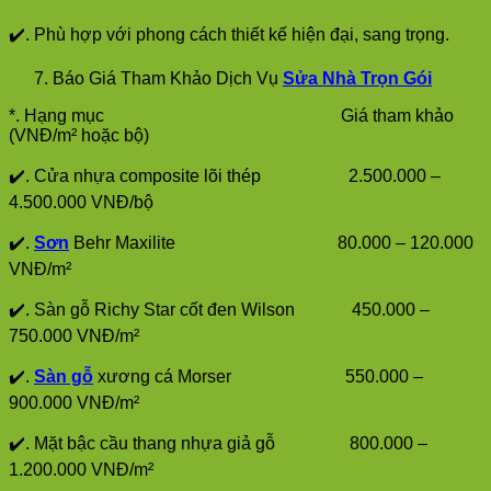
✔️. Phù hợp với phong cách thiết kế hiện đại, sang trọng.
Báo Giá Tham Khảo Dịch Vụ
Sửa Nhà Trọn Gói
*. Hạng mục Giá tham khảo
(VNĐ/m² hoặc bộ)
✔️. Cửa nhựa composite lõi thép 2.500.000 –
4.500.000 VNĐ/bộ
✔️.
Sơn
Behr Maxilite 80.000 – 120.000
VNĐ/m²
✔️. Sàn gỗ Richy Star cốt đen Wilson 450.000 –
750.000 VNĐ/m²
✔️.
Sàn gỗ
xương cá Morser 550.000 –
900.000 VNĐ/m²
✔️. Mặt bậc cầu thang nhựa giả gỗ 800.000 –
1.200.000 VNĐ/m²