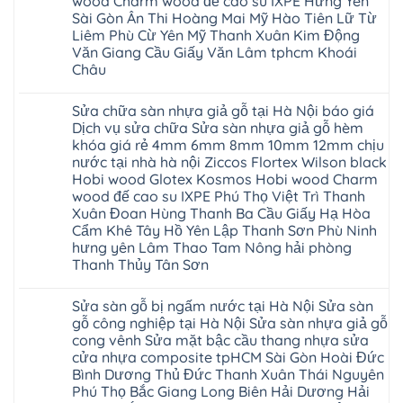
wood Charm wood đế cao su IXPE Hưng Yên
rẻ
nước
tại
Bình
Bắc
Sài Gòn Ân Thi Hoàng Mai Mỹ Hào Tiên Lữ Từ
nào
Hà
Thanh
Ninh
Hà
Nội
Liêm Phù Cừ Yên Mỹ Thanh Xuân Kim Động
Hóa
Thanh
Nội
báo
Quỳnh
Văn Giang Cầu Giấy Văn Lâm tphcm Khoái
Xuân
Thanh
giá
Phụ
Tây
Xuân
Châu
cửa
Phú
Hồ
tpHCM
nhựa
Thọ
Hải
Đà
Không
nhà
Lào
Phòng
Nẵng
có
vệ
Cai
Sửa chữa sàn nhựa giả gỗ tại Hà Nội báo giá
Thái
Gia
bình
sinh
Tuyên
Bình
Lâm
luận
Dịch vụ sửa chữa Sửa sàn nhựa giả gỗ hèm
giá
Quang
Hưng
Phú
ở
rẻ
khóa giá rẻ 4mm 6mm 8mm 10mm 12mm chịu
Yên
Thọ
Thợ
tpHCM
Hà
Hải
sửa
nước tại nhà hà nội Ziccos Flortex Wilson black
Thanh
Đông
Phòng
sàn
Xuân
Hobi wood Glotex Kosmos Hobi wood Charm
Hạ
Sóc
nhựa
Bắc
Long
Sơn
thợ
wood đế cao su IXPE Phú Thọ Việt Trì Thanh
Ninh
Ninh
sửa
Ninh
Xuân Đoan Hùng Thanh Ba Cầu Giấy Hạ Hòa
Bình
sàn
Bình
Hưng
nhà
Cẩm Khê Tây Hồ Yên Lập Thanh Sơn Phù Ninh
Đà
Yên
thợ
Nẵng
hưng yên Lâm Thao Tam Nông hải phòng
sửa
Quảng
Thanh Thủy Tân Sơn
sàn
Ninh
gỗ
Không
tại
có
Hà
Sửa sàn gỗ bị ngấm nước tại Hà Nội Sửa sàn
bình
Nội
luận
gỗ công nghiệp tại Hà Nội Sửa sàn nhựa giả gỗ
báo
ở
giá
cong vênh Sửa mặt bậc cầu thang nhựa sửa
Sửa
Dịch
chữa
cửa nhựa composite tpHCM Sài Gòn Hoài Đức
vụ
sàn
sửa
Bình Dương Thủ Đức Thanh Xuân Thái Nguyên
nhựa
chữa
giả
Phú Thọ Bắc Giang Long Biên Hải Dương Hải
Sửa
gỗ
sàn