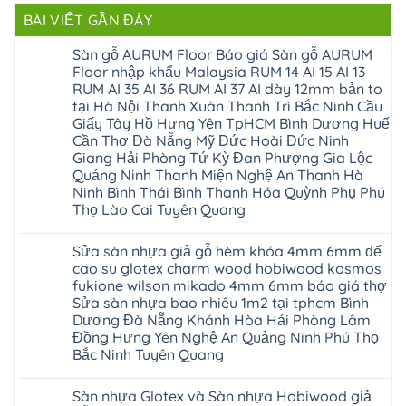
BÀI VIẾT GẦN ĐÂY
Sàn gỗ AURUM Floor Báo giá Sàn gỗ AURUM
Floor nhập khẩu Malaysia RUM 14 AI 15 AI 13
RUM AI 35 AI 36 RUM AI 37 AI dày 12mm bản to
tại Hà Nội Thanh Xuân Thanh Trì Bắc Ninh Cầu
Giấy Tây Hồ Hưng Yên TpHCM Bình Dương Huế
Cần Thơ Đà Nẵng Mỹ Đức Hoài Đức Ninh
Giang Hải Phòng Tứ Kỳ Đan Phượng Gia Lộc
Quảng Ninh Thanh Miện Nghệ An Thanh Hà
Ninh Bình Thái Bình Thanh Hóa Quỳnh Phụ Phú
Thọ Lào Cai Tuyên Quang
Không
có
Sửa sàn nhựa giả gỗ hèm khóa 4mm 6mm đế
bình
luận
cao su glotex charm wood hobiwood kosmos
ở
fukione wilson mikado 4mm 6mm báo giá thợ
Sàn
gỗ
Sửa sàn nhựa bao nhiêu 1m2 tại tphcm Bình
AURUM
Dương Đà Nẵng Khánh Hòa Hải Phòng Lâm
Floor
Báo
Đồng Hưng Yên Nghệ An Quảng Ninh Phú Thọ
giá
Bắc Ninh Tuyên Quang
Sàn
gỗ
Không
AURUM
có
Floor
Sàn nhựa Glotex và Sàn nhựa Hobiwood giả
bình
nhập