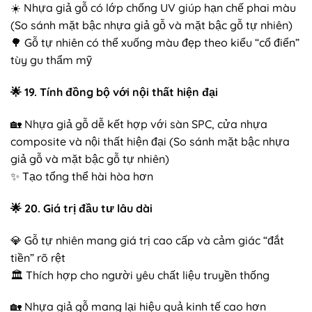
☀️ Nhựa giả gỗ có lớp chống UV giúp hạn chế phai màu
(So sánh mặt bậc nhựa giả gỗ và mặt bậc gỗ tự nhiên)
🌳 Gỗ tự nhiên có thể xuống màu đẹp theo kiểu “cổ điển”
tùy gu thẩm mỹ
🌟
19. Tính đồng bộ với nội thất hiện đại
🏡 Nhựa giả gỗ dễ kết hợp với sàn SPC, cửa nhựa
composite và nội thất hiện đại (So sánh mặt bậc nhựa
giả gỗ và mặt bậc gỗ tự nhiên)
✨ Tạo tổng thể hài hòa hơn
🌟
20. Giá trị đầu tư lâu dài
💎 Gỗ tự nhiên mang giá trị cao cấp và cảm giác “đắt
tiền” rõ rệt
🏛️ Thích hợp cho người yêu chất liệu truyền thống
🏡 Nhựa giả gỗ mang lại hiệu quả kinh tế cao hơn