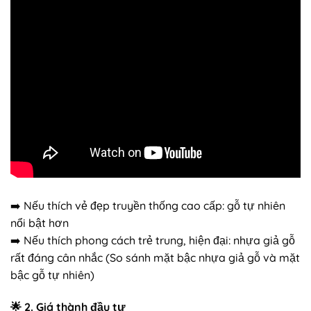
➡️ Nếu thích vẻ đẹp truyền thống cao cấp: gỗ tự nhiên
nổi bật hơn
➡️ Nếu thích phong cách trẻ trung, hiện đại: nhựa giả gỗ
rất đáng cân nhắc (So sánh mặt bậc nhựa giả gỗ và mặt
bậc gỗ tự nhiên)
🌟
2. Giá thành đầu tư