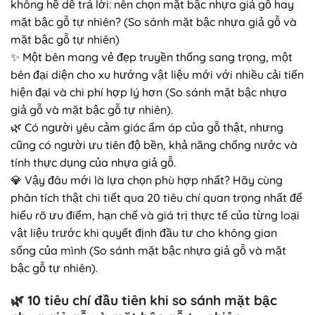
không hề dễ trả lời: nên chọn mặt bậc nhựa giả gỗ hay
mặt bậc gỗ tự nhiên? (So sánh mặt bậc nhựa giả gỗ và
mặt bậc gỗ tự nhiên)
✨ Một bên mang vẻ đẹp truyền thống sang trọng, một
bên đại diện cho xu hướng vật liệu mới với nhiều cải tiến
hiện đại và chi phí hợp lý hơn (So sánh mặt bậc nhựa
giả gỗ và mặt bậc gỗ tự nhiên).
🌿 Có người yêu cảm giác ấm áp của gỗ thật, nhưng
cũng có người ưu tiên độ bền, khả năng chống nước và
tính thực dụng của nhựa giả gỗ.
💎 Vậy đâu mới là lựa chọn phù hợp nhất? Hãy cùng
phân tích thật chi tiết qua 20 tiêu chí quan trọng nhất để
hiểu rõ ưu điểm, hạn chế và giá trị thực tế của từng loại
vật liệu trước khi quyết định đầu tư cho không gian
sống của mình (So sánh mặt bậc nhựa giả gỗ và mặt
bậc gỗ tự nhiên).
🌿
10 tiêu chí đầu tiên khi so sánh mặt bậc