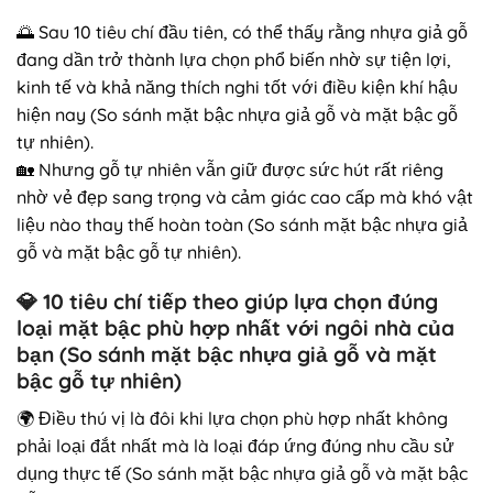
🌅 Sau 10 tiêu chí đầu tiên, có thể thấy rằng nhựa giả gỗ
đang dần trở thành lựa chọn phổ biến nhờ sự tiện lợi,
kinh tế và khả năng thích nghi tốt với điều kiện khí hậu
hiện nay (So sánh mặt bậc nhựa giả gỗ và mặt bậc gỗ
tự nhiên).
🏡 Nhưng gỗ tự nhiên vẫn giữ được sức hút rất riêng
nhờ vẻ đẹp sang trọng và cảm giác cao cấp mà khó vật
liệu nào thay thế hoàn toàn (So sánh mặt bậc nhựa giả
gỗ và mặt bậc gỗ tự nhiên).
💎
10 tiêu chí tiếp theo giúp lựa chọn đúng
loại mặt bậc phù hợp nhất với ngôi nhà của
bạn
(So sánh mặt bậc nhựa giả gỗ và mặt
bậc gỗ tự nhiên)
🌍 Điều thú vị là đôi khi lựa chọn phù hợp nhất không
phải loại đắt nhất mà là loại đáp ứng đúng nhu cầu sử
dụng thực tế (So sánh mặt bậc nhựa giả gỗ và mặt bậc