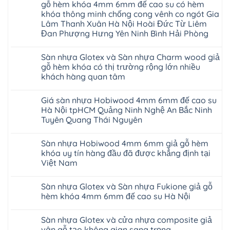
luận
gỗ hèm khóa 4mm 6mm đế cao su có hèm
khẩu
ở
Malaysia
khóa thông minh chống cong vênh co ngót Gia
Sửa
RUM
sàn
Lâm Thanh Xuân Hà Nội Hoài Đức Từ Liêm
14
nhựa
Đan Phượng Hưng Yên Ninh Bình Hải Phòng
AI
giả
15
gỗ
Không
AI
hèm
có
13
khóa
Sàn nhựa Glotex và Sàn nhựa Charm wood giả
bình
RUM
4mm
luận
gỗ hèm khóa có thị trường rộng lớn nhiều
AI
6mm
ở
35
đế
khách hàng quan tâm
Sàn
AI
cao
nhựa
36
Không
su
Glotex
RUM
có
glotex
và
Giá sàn nhựa Hobiwood 4mm 6mm đế cao su
AI
bình
charm
Sàn
37
luận
wood
Hà Nội tpHCM Quảng Ninh Nghệ An Bắc Ninh
nhựa
AI
ở
hobiwood
Hobiwood
Tuyên Quang Thái Nguyên
dày
Sàn
kosmos
giả
12mm
nhựa
fukione
gỗ
Không
bản
Glotex
wilson
hèm
có
to
và
mikado
Sàn nhựa Hobiwood 4mm 6mm giả gỗ hèm
khóa
bình
tại
Sàn
4mm
4mm
luận
khóa uy tín hàng đầu đã được khẳng định tại
Hà
nhựa
6mm
ở
6mm
Nội
Charm
báo
Việt Nam
Giá
đế
Thanh
wood
giá
sàn
cao
Xuân
giả
Không
thợ
nhựa
su
Thanh
gỗ
có
Sửa
Hobiwood
có
Sàn nhựa Glotex và Sàn nhựa Fukione giả gỗ
Trì
hèm
bình
sàn
4mm
hèm
Bắc
khóa
luận
nhựa
hèm khóa 4mm 6mm đế cao su Hà Nội
6mm
khóa
Ninh
ở
có
bao
đế
thông
Cầu
Sàn
thị
Không
nhiêu
cao
minh
Giấy
nhựa
trường
có
1m2
su
chống
Sàn nhựa Glotex và cửa nhựa composite giả
Tây
Hobiwood
rộng
bình
tại
Hà
cong
Hồ
4mm
lớn
luận
tphcm
vân gỗ tạo không gian sang trọng
Nội