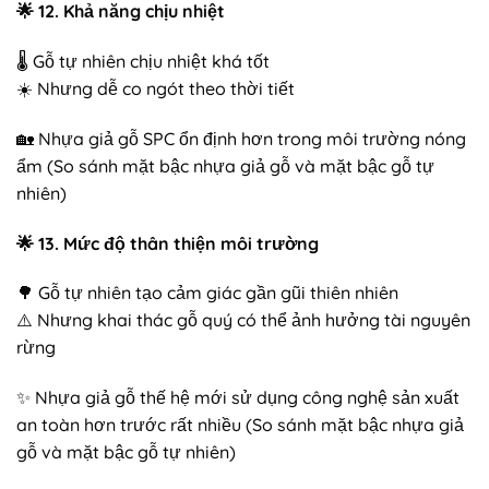
🌟
12. Khả năng chịu nhiệt
🌡️ Gỗ tự nhiên chịu nhiệt khá tốt
☀️ Nhưng dễ co ngót theo thời tiết
🏡 Nhựa giả gỗ SPC ổn định hơn trong môi trường nóng
ẩm (So sánh mặt bậc nhựa giả gỗ và mặt bậc gỗ tự
nhiên)
🌟
13. Mức độ thân thiện môi trường
🌳 Gỗ tự nhiên tạo cảm giác gần gũi thiên nhiên
⚠️ Nhưng khai thác gỗ quý có thể ảnh hưởng tài nguyên
rừng
✨ Nhựa giả gỗ thế hệ mới sử dụng công nghệ sản xuất
an toàn hơn trước rất nhiều (So sánh mặt bậc nhựa giả
gỗ và mặt bậc gỗ tự nhiên)