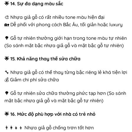
🌟
14. Sự đa dạng màu sắc
🎨 Nhựa giả gỗ có rất nhiều tone màu hiện đại
🏡 Dễ phối với phong cách Bắc Âu, tối giản hoặc luxury
🌳 Gỗ tự nhiên thường giới hạn trong tone màu tự nhiên
(So sánh mặt bậc nhựa giả gỗ và mặt bậc gỗ tự nhiên)
🌟
15. Khả năng thay thế sửa chữa
🔧 Nhựa giả gỗ có thể thay từng bậc riêng lẻ khá tiện lợi
💰 Giảm chi phí sửa chữa
🌳 Gỗ tự nhiên sửa chữa thường phức tạp hơn (So sánh
mặt bậc nhựa giả gỗ và mặt bậc gỗ tự nhiên)
🌟
16. Mức độ phù hợp với nhà có trẻ nhỏ
👨‍👩‍👧‍👦 Nhựa giả gỗ chống trơn tốt hơn