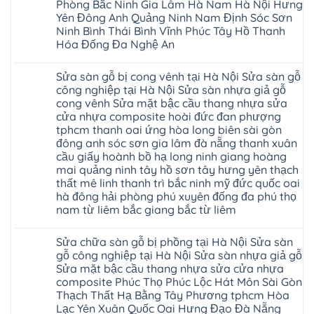
Phòng Bắc Ninh Gia Lâm Hà Nam Hà Nội Hưng
tại
nhựa
Hà
Yên Đông Anh Quảng Ninh Nam Định Sóc Sơn
giả
Nội
gỗ
Ninh Bình Thái Bình Vĩnh Phúc Tây Hồ Thanh
báo
hèm
Hóa Đống Đa Nghệ An
giá
khóa
Dịch
giá
Không
vụ
rẻ
có
sửa
4mm
Sửa sàn gỗ bị cong vênh tại Hà Nội Sửa sàn gỗ
bình
chữa
6mm
luận
công nghiệp tại Hà Nội Sửa sàn nhựa giả gỗ
Sửa
8mm
ở
sàn
10mm
cong vênh Sửa mặt bậc cầu thang nhựa sửa
Sửa
nhựa
12mm
sàn
cửa nhựa composite hoài đức đan phượng
giả
tại
gỗ
gỗ
nhà
tphcm thanh oai ứng hòa long biên sài gòn
bị
hèm
Ziccos
ngấm
đông anh sóc sơn gia lâm đà nẵng thanh xuân
khóa
Flortex
nước
giá
cầu giấy hoành bồ hạ long ninh giang hoàng
Wilson
tại
rẻ
black
Hà
mai quảng ninh tây hồ sơn tây hưng yên thạch
4mm
Hobi
Nội
6mm
thất mê linh thanh trì bắc ninh mỹ đức quốc oai
wood
Sửa
8mm
Glotex
hà đông hải phòng phú xuyên đống đa phú thọ
sàn
10mm
Kosmos
gỗ
12mm
nam từ liêm bắc giang bắc từ liêm
Hobi
công
chịu
wood
nghiệp
Không
nước
Charm
tại
có
tại
wood
Sửa chữa sàn gỗ bị phồng tại Hà Nội Sửa sàn
Hà
bình
nhà
đế
Nội
luận
hà
gỗ công nghiệp tại Hà Nội Sửa sàn nhựa giả gỗ
cao
Sửa
ở
nội
su
Sửa mặt bậc cầu thang nhựa sửa cửa nhựa
sàn
Sửa
Ziccos
IXPE
nhựa
sàn
Flortex
composite Phúc Thọ Phúc Lộc Hát Môn Sài Gòn
Hưng
giả
gỗ
Wilson
Yên
Thạch Thất Hạ Bằng Tây Phương tphcm Hòa
gỗ
bị
black
Sài
cong
cong
Lạc Yên Xuân Quốc Oai Hưng Đạo Đà Nẵng
Hobi
Gòn
vênh