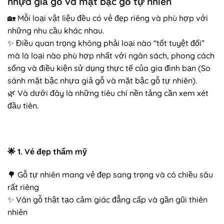
nhựa giả gỗ và mặt bậc gỗ tự nhiên
🏡 Mỗi loại vật liệu đều có vẻ đẹp riêng và phù hợp với
những nhu cầu khác nhau.
✨ Điều quan trọng không phải loại nào “tốt tuyệt đối”
mà là loại nào phù hợp nhất với ngân sách, phong cách
sống và điều kiện sử dụng thực tế của gia đình bạn (So
sánh mặt bậc nhựa giả gỗ và mặt bậc gỗ tự nhiên).
🌿 Và dưới đây là những tiêu chí nền tảng cần xem xét
đầu tiên.
🌟
1. Vẻ đẹp thẩm mỹ
🌳 Gỗ tự nhiên mang vẻ đẹp sang trọng và có chiều sâu
rất riêng
✨ Vân gỗ thật tạo cảm giác đẳng cấp và gần gũi thiên
nhiên