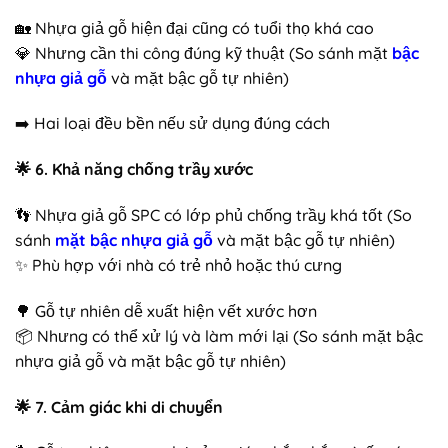
🏡 Nhựa giả gỗ hiện đại cũng có tuổi thọ khá cao
💎 Nhưng cần thi công đúng kỹ thuật (So sánh mặt
bậc
nhựa giả gỗ
và mặt bậc gỗ tự nhiên)
➡️ Hai loại đều bền nếu sử dụng đúng cách
🌟
6. Khả năng chống trầy xước
👣 Nhựa giả gỗ SPC có lớp phủ chống trầy khá tốt (So
sánh
mặt bậc nhựa giả gỗ
và mặt bậc gỗ tự nhiên)
✨ Phù hợp với nhà có trẻ nhỏ hoặc thú cưng
🌳 Gỗ tự nhiên dễ xuất hiện vết xước hơn
📦 Nhưng có thể xử lý và làm mới lại (So sánh mặt bậc
nhựa giả gỗ và mặt bậc gỗ tự nhiên)
🌟
7. Cảm giác khi di chuyển