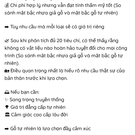
💰 Chi phí hợp lý nhưng vẫn đạt tính thẩm mỹ tốt (So
sánh mặt bậc nhựa giả gỗ và mặt bậc gỗ tự nhiên)
➡️ Tùy nhu cầu mà mỗi loại sẽ có giá trị riêng
🌿 Sau khi phân tích đủ 20 tiêu chí, có thể thấy rằng
không có vật liệu nào hoàn hảo tuyệt đối cho mọi công
trình (So sánh mặt bậc nhựa giả gỗ và mặt bậc gỗ tự
nhiên).
🏡 Điều quan trọng nhất là hiểu rõ nhu cầu thật sự của
bản thân trước khi lựa chọn.
🌅 Nếu bạn cần:
✨ Sang trọng truyền thống
🌳 Giá trị đẳng cấp tự nhiên
🏛️ Cảm giác cao cấp lâu đời
➡️ Gỗ tự nhiên là lựa chọn đầy cảm xúc