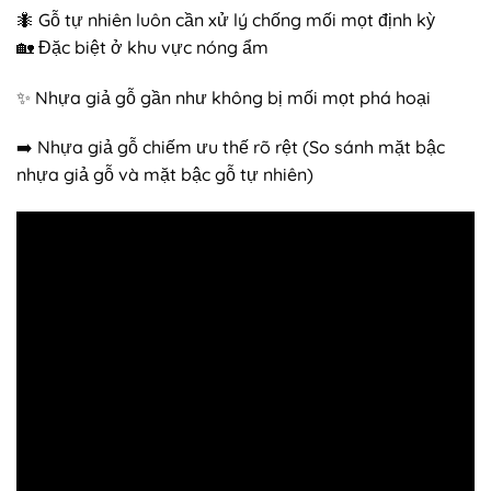
🐜 Gỗ tự nhiên luôn cần xử lý chống mối mọt định kỳ
🏡 Đặc biệt ở khu vực nóng ẩm
✨ Nhựa giả gỗ gần như không bị mối mọt phá hoại
➡️ Nhựa giả gỗ chiếm ưu thế rõ rệt (So sánh mặt bậc
nhựa giả gỗ và mặt bậc gỗ tự nhiên)