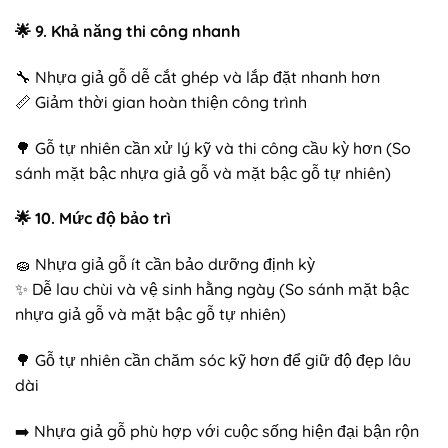
🌟
9. Khả năng thi công nhanh
🔧 Nhựa giả gỗ dễ cắt ghép và lắp đặt nhanh hơn
📏 Giảm thời gian hoàn thiện công trình
🌳 Gỗ tự nhiên cần xử lý kỹ và thi công cầu kỳ hơn (So
sánh mặt bậc nhựa giả gỗ và mặt bậc gỗ tự nhiên)
🌟
10. Mức độ bảo trì
🧽 Nhựa giả gỗ ít cần bảo dưỡng định kỳ
✨ Dễ lau chùi và vệ sinh hằng ngày (So sánh mặt bậc
nhựa giả gỗ và mặt bậc gỗ tự nhiên)
🌳 Gỗ tự nhiên cần chăm sóc kỹ hơn để giữ độ đẹp lâu
dài
➡️ Nhựa giả gỗ phù hợp với cuộc sống hiện đại bận rộn