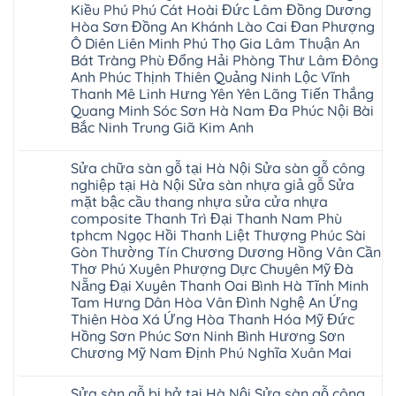
vênh
wood
Ân
Kiều Phú Phú Cát Hoài Đức Lâm Đồng Dương
Sửa
tại
Glotex
Thi
mặt
Hà
Hòa Sơn Đồng An Khánh Lào Cai Đan Phượng
Kosmos
Hoàng
bậc
Nội
Hobi
Mai
Ô Diên Liên Minh Phú Thọ Gia Lâm Thuận An
cầu
Sửa
wood
Mỹ
thang
Bát Tràng Phù Đổng Hải Phòng Thư Lâm Đông
sàn
Charm
Hào
nhựa
gỗ
wood
Anh Phúc Thịnh Thiên Quảng Ninh Lộc Vĩnh
Tiên
sửa
công
đế
Lữ
cửa
Thanh Mê Linh Hưng Yên Yên Lãng Tiến Thắng
nghiệp
cao
Từ
nhựa
tại
su
Quang Minh Sóc Sơn Hà Nam Đa Phúc Nội Bài
Liêm
composite
Hà
IXPE
Phù
Bắc Ninh Trung Giã Kim Anh
tpHCM
Nội
Phú
Cừ
Sài
Sửa
Thọ
Yên
Không
Gòn
sàn
Việt
Mỹ
có
Hoài
nhựa
Trì
Sửa chữa sàn gỗ tại Hà Nội Sửa sàn gỗ công
Thanh
bình
Đức
giả
Thanh
Xuân
luận
nghiệp tại Hà Nội Sửa sàn nhựa giả gỗ Sửa
Bình
gỗ
Xuân
Kim
ở
Dương
cong
Đoan
mặt bậc cầu thang nhựa sửa cửa nhựa
Động
Sửa
Thủ
vênh
Hùng
Văn
chữa
composite Thanh Trì Đại Thanh Nam Phù
Đức
Sửa
Thanh
Giang
sàn
Thanh
mặt
Ba
tphcm Ngọc Hồi Thanh Liệt Thượng Phúc Sài
Cầu
gỗ
Xuân
bậc
Cầu
Giấy
bị
Gòn Thường Tín Chương Dương Hồng Vân Cần
Thái
cầu
Giấy
Văn
phồng
Nguyên
thang
Thơ Phú Xuyên Phượng Dực Chuyên Mỹ Đà
Hạ
Lâm
tại
Phú
nhựa
Hòa
tphcm
Hà
Nẵng Đại Xuyên Thanh Oai Bình Hà Tĩnh Minh
Thọ
sửa
Cẩm
Khoái
Nội
Bắc
cửa
Tam Hưng Dân Hòa Vân Đình Nghệ An Ứng
Khê
Châu
Sửa
Giang
nhựa
Tây
Thiên Hòa Xá Ứng Hòa Thanh Hóa Mỹ Đức
sàn
Long
composite
Hồ
gỗ
Biên
Hồng Sơn Phúc Sơn Ninh Bình Hương Sơn
hoài
Yên
công
Hải
đức
Lập
Chương Mỹ Nam Định Phú Nghĩa Xuân Mai
nghiệp
Dương
đan
Thanh
tại
Hải
phượng
Sơn
Không
Hà
Phòng
tphcm
Phù
có
Nội
Bắc
Sửa sàn gỗ bị hở tại Hà Nội Sửa sàn gỗ công
thanh
Ninh
bình