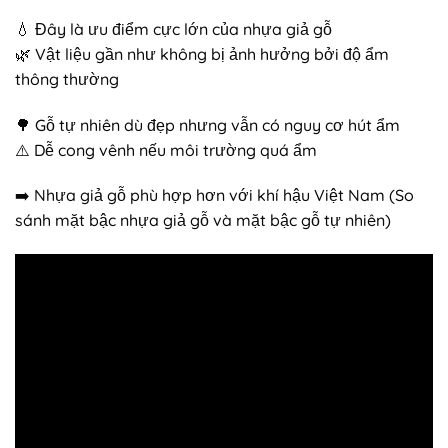
💧 Đây là ưu điểm cực lớn của nhựa giả gỗ
🌿 Vật liệu gần như không bị ảnh hưởng bởi độ ẩm
thông thường
🌳 Gỗ tự nhiên dù đẹp nhưng vẫn có nguy cơ hút ẩm
⚠️ Dễ cong vênh nếu môi trường quá ẩm
➡️ Nhựa giả gỗ phù hợp hơn với khí hậu Việt Nam (So
sánh mặt bậc nhựa giả gỗ và mặt bậc gỗ tự nhiên)