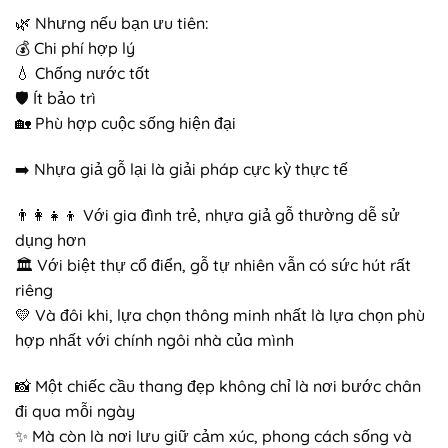
🌿 Nhưng nếu bạn ưu tiên:
💰 Chi phí hợp lý
💧 Chống nước tốt
🛡️ Ít bảo trì
🏡 Phù hợp cuộc sống hiện đại
➡️ Nhựa giả gỗ lại là giải pháp cực kỳ thực tế
👨‍👩‍👧‍👦 Với gia đình trẻ, nhựa giả gỗ thường dễ sử
dụng hơn
🏛️ Với biệt thự cổ điển, gỗ tự nhiên vẫn có sức hút rất
riêng
💛 Và đôi khi, lựa chọn thông minh nhất là lựa chọn phù
hợp nhất với chính ngôi nhà của mình
📸 Một chiếc cầu thang đẹp không chỉ là nơi bước chân
đi qua mỗi ngày
✨ Mà còn là nơi lưu giữ cảm xúc, phong cách sống và