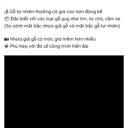
💰 Gỗ tự nhiên thường có giá cao hơn đáng kể
📦 Đặc biệt với các loại gỗ quý như lim, óc chó, căm xe
(So sánh mặt bậc nhựa giả gỗ và mặt bậc gỗ tự nhiên)
🏡 Nhựa giả gỗ có mức giá mềm hơn nhiều
💎 Phù hợp với đa số công trình hiện đại