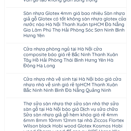
vênh
Hưng
6mm
ở
nhiều
Bình
tpHCM
co
Yên
giả
Sàn
khách
Không
Dương
Quảng
ngót
TpHCM
gỗ
nhựa
hàng
có
Đà
Ninh
Gia
Sàn nhựa Glotex 4mm giá bao nhiêu Sàn nhựa
Bình
hèm
Glotex
quan
bình
Nẵng
Nghệ
Lâm
Dương
khóa
và
tâm
luận
Khánh
giả gỗ Glotex có tốt không sàn nhựa glotex của
An
Thanh
Huế
uy
Sàn
ở
Hòa
Bắc
Xuân
nước nào Hà Nội Thanh Xuân tpHCM Đà Nẵng
Cần
tín
nhựa
Sàn
Hải
Ninh
Hà
Thơ
hàng
Fukione
nhựa
Gia Lâm Phú Thọ Hải Phòng Sóc Sơn Ninh Bình
Phòng
Tuyên
Nội
Đà
đầu
giả
Glotex
Lâm
Quang
Hoài
Hưng Yên
Nẵng
đã
gỗ
và
Đồng
Thái
Đức
Mỹ
được
hèm
cửa
Hưng
Không
Nguyên
Từ
Đức
khẳng
khóa
nhựa
Yên
có
Liêm
Hoài
định
4mm
composite
Cửa nhựa phòng ngủ tại Hà Nội cửa
Nghệ
bình
Đan
Đức
tại
6mm
giả
An
luận
Phượng
composite báo giá rẻ Bắc Ninh Thanh Xuân
Ninh
Việt
đế
vân
Quảng
ở
Hưng
Giang
Nam
cao
gỗ
Tây Hồ Hải Phòng Thái Bình Hưng Yên Hà
Ninh
Sàn
Yên
Hải
su
tạo
Phú
nhựa
Đông Hạ Long
Ninh
Phòng
Hà
không
Thọ
Glotex
Bình
Tứ
Nội
gian
Bắc
4mm
Không
Hải
Kỳ
sang
Ninh
giá
có
Phòng
Đan
trọng
Cửa nhựa nhà vệ sinh tại Hà Nội báo giá cửa
Tuyên
bao
bình
Phượng
Quang
nhiêu
luận
nhựa nhà vệ sinh giá rẻ tpHCM Thanh Xuân
Gia
ở
Sàn
Lộc
Bắc Ninh Ninh Bình Đà Nẵng Quảng Ninh
Cửa
nhựa
Quảng
nhựa
giả
Không
Ninh
phòng
gỗ
có
Thanh
ngủ
Glotex
Thợ sửa sàn nhựa thợ sửa sàn nhà thợ sửa
bình
Miện
tại
có
luận
Nghệ
sàn gỗ tại Hà Nội báo giá Dịch vụ sửa chữa
Hà
tốt
ở
An
Nội
không
Sửa sàn nhựa giả gỗ hèm khóa giá rẻ 4mm
Cửa
Thanh
cửa
sàn
nhựa
Hà
6mm 8mm 10mm 12mm tại nhà Ziccos Flortex
composite
nhựa
nhà
Ninh
báo
glotex
Wilson black Hobi wood Glotex Kosmos Hobi
vệ
Bình
giá
của
sinh
Thái