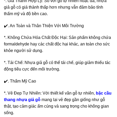
*. Giá Thành Hợp Lý: So với gỗ tự nhiên hoặc đá, nhựa
giả gỗ có giá thành thấp hơn nhưng vẫn đảm bảo tính
thẩm mỹ và độ bền cao.
✔️. An Toàn và Thân Thiện Với Môi Trường
*. Không Chứa Hóa Chất Độc Hại: Sản phẩm không chứa
formaldehyde hay các chất độc hại khác, an toàn cho sức
khỏe người sử dụng.
*. Tái Chế: Nhựa giả gỗ có thể tái chế, giúp giảm thiểu tác
động tiêu cực đến môi trường.
✔️. Thẩm Mỹ Cao
*. Vẻ Đẹp Tự Nhiên: Với thiết kế vân gỗ tự nhiên,
bậc cầu
thang nhựa giả gỗ
mang lại vẻ đẹp gần giống như gỗ
thật, tạo cảm giác ấm cúng và sang trọng cho không gian
sống.