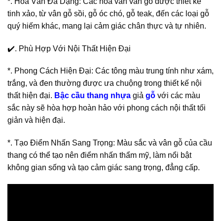
*. Hoa Văn Đa Dạng: Các hoa văn vân gỗ được thiết kế
tinh xảo, từ vân gỗ sồi, gỗ óc chó, gỗ teak, đến các loại gỗ
quý hiếm khác, mang lại cảm giác chân thực và tự nhiên.
✔️. Phù Hợp Với Nội Thất Hiện Đại
*. Phong Cách Hiện Đại: Các tông màu trung tính như xám,
trắng, và đen thường được ưa chuộng trong thiết kế nội
thất hiện đại.
Bậc cầu thang nhựa
giả
gỗ
với các màu
sắc này sẽ hòa hợp hoàn hảo với phong cách nội thất tối
giản và hiện đại.
*. Tạo Điểm Nhấn Sang Trọng: Màu sắc và vân gỗ của cầu
thang có thể tạo nên điểm nhấn thẩm mỹ, làm nổi bật
không gian sống và tạo cảm giác sang trọng, đẳng cấp.