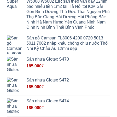
W5008 W5002 EIR sần theo vân dày 12mm
Sơn
Đình
Sơn
Chương
Hà
Hà
bao nhiêu tiền 1m2 tại Hà Nội tpHCM Sài
Mỹ
Nội
Nam
Gòn Bình Dương Thủ Đức Thái Nguyên Phú
Nam
Ứng
Đa
Định
Thiên
Phúc
Thọ Bắc Giang Hải Dương Hải Phòng Bắc
Phú
Hòa
Nội
Nghĩa
Ninh Hà Nam Hưng Yên Quảng Ninh Nam
Xá
Bài
Xuân
Ứng
Bắc
Định Ninh Bình Thái Bình Vĩnh Phúc
Mai
Hòa
Ninh
Mỹ
Trung
Đức
Giã
Sàn gỗ Camsan FL8006 4200 0720 5013
Phú
Kim
5011 7002 nhập khẩu chống chịu nước Thổ
Thọ
Anh
Hồng
Nhĩ Kỳ Châu Âu 12mm đẹp
Sơn
Phúc
Sơn
Sàn nhựa Glotex S470
Hương
Sơn
185.000
₫
tphcm
Chương
Mỹ
Phú
Sàn nhựa Glotex S472
Nghĩa
Xuân
185.000
₫
Mai
Phú
Thọ
Trần
Sàn nhựa Glotex S474
Phú
Hòa
185.000
₫
Phú
Quảng
Bị