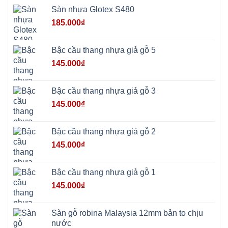
Minh
Châu
Sàn nhựa Glotex S480
Ninh
Bình
185.000
₫
Quảng
Oai
Vật
Lại
Bậc cầu thang nhựa giả gỗ 5
Cổ
Đô
145.000
₫
Bất
Bạt
Bắc
Ninh
Bậc cầu thang nhựa giả gỗ 3
Suối
Hai
145.000
₫
Ba
Vì
Yên
Bài
Bậc cầu thang nhựa giả gỗ 2
Sơn
Tây
145.000
₫
Hưng
Yên
Tùng
Thiện
Bậc cầu thang nhựa giả gỗ 1
Đoài
Phương
145.000
₫
Nha
Trang
Phúc
Thọ
Sàn gỗ robina Malaysia 12mm bản to chịu
Phúc
Lộc
nước