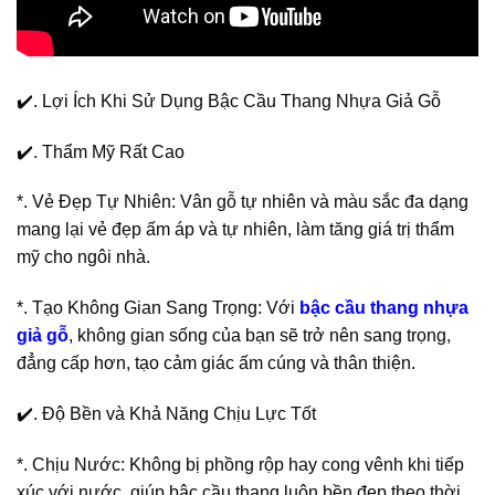
✔️. Lợi Ích Khi Sử Dụng Bậc Cầu Thang Nhựa Giả Gỗ
✔️. Thẩm Mỹ Rất Cao
*. Vẻ Đẹp Tự Nhiên: Vân gỗ tự nhiên và màu sắc đa dạng
mang lại vẻ đẹp ấm áp và tự nhiên, làm tăng giá trị thẩm
mỹ cho ngôi nhà.
*. Tạo Không Gian Sang Trọng: Với
bậc cầu thang nhựa
giả gỗ
, không gian sống của bạn sẽ trở nên sang trọng,
đẳng cấp hơn, tạo cảm giác ấm cúng và thân thiện.
✔️. Độ Bền và Khả Năng Chịu Lực Tốt
*. Chịu Nước: Không bị phồng rộp hay cong vênh khi tiếp
xúc với nước, giúp bậc cầu thang luôn bền đẹp theo thời