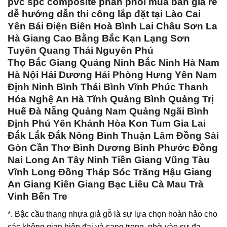
pvc spc composite phân phối mua bán giá rẻ
dễ hướng dẫn thi công lắp đặt tại Lào Cai
Yên Bái Điện Biên Hoà Bình Lai Châu Sơn La
Hà Giang Cao Bằng Bắc Kạn Lạng Sơn
Tuyên Quang Thái Nguyên Phú
Thọ Bắc Giang Quảng Ninh Bắc Ninh Hà Nam
Hà Nội Hải Dương Hải Phòng Hưng Yên Nam
Định Ninh Bình Thái Bình Vĩnh Phúc Thanh
Hóa Nghệ An Hà Tĩnh Quảng Bình Quảng Trị
Huế Đà Nẵng Quảng Nam Quảng Ngãi Bình
Định Phú Yên Khánh Hòa Kon Tum Gia Lai
Đắk Lắk Đắk Nông Bình Thuận Lâm Đồng Sài
Gòn Cần Thơ Bình Dương Bình Phước Đồng
Nai Long An Tây Ninh Tiền Giang Vũng Tàu
Vĩnh Long Đồng Tháp Sóc Trăng Hậu Giang
An Giang Kiên Giang Bạc Liêu Cà Mau Trà
Vinh Bến Tre
*. Bậc cầu thang nhựa giả gỗ là sự lựa chọn hoàn hảo cho
các không gian hiện đại và sang trọng, nhờ vào sự đa