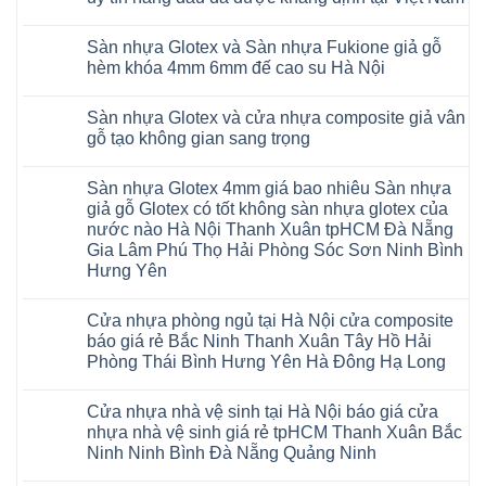
6mm
ở
6mm
Nội
Charm
báo
Giá
đế
Không
Thanh
wood
giá
sàn
cao
có
Xuân
giả
thợ
Sàn nhựa Glotex và Sàn nhựa Fukione giả gỗ
nhựa
su
bình
Thanh
gỗ
Sửa
Hobiwood
có
luận
hèm khóa 4mm 6mm đế cao su Hà Nội
Trì
hèm
sàn
4mm
ở
hèm
Bắc
khóa
nhựa
6mm
Sàn
khóa
Không
Ninh
có
bao
đế
nhựa
thông
có
Cầu
thị
nhiêu
Sàn nhựa Glotex và cửa nhựa composite giả vân
cao
Hobiwood
minh
bình
Giấy
trường
1m2
su
4mm
chống
luận
gỗ tạo không gian sang trọng
Tây
rộng
tại
Hà
6mm
ở
cong
Hồ
lớn
tphcm
Nội
giả
Sàn
vênh
Không
Hưng
nhiều
Bình
tpHCM
gỗ
nhựa
co
có
Yên
khách
Dương
Sàn nhựa Glotex 4mm giá bao nhiêu Sàn nhựa
Quảng
hèm
Glotex
ngót
bình
TpHCM
hàng
Đà
Ninh
khóa
và
Gia
luận
giả gỗ Glotex có tốt không sàn nhựa glotex của
Bình
quan
Nẵng
Nghệ
uy
Sàn
ở
Lâm
Dương
tâm
Khánh
nước nào Hà Nội Thanh Xuân tpHCM Đà Nẵng
An
tín
nhựa
Sàn
Thanh
Huế
Hòa
Bắc
hàng
Fukione
nhựa
Xuân
Gia Lâm Phú Thọ Hải Phòng Sóc Sơn Ninh Bình
Cần
Hải
Ninh
đầu
giả
Glotex
Hà
Thơ
Phòng
Hưng Yên
Tuyên
đã
gỗ
và
Nội
Đà
Lâm
Quang
được
hèm
cửa
Hoài
Nẵng
Không
Đồng
Thái
khẳng
khóa
nhựa
Đức
Mỹ
có
Hưng
Nguyên
định
4mm
composite
Từ
Cửa nhựa phòng ngủ tại Hà Nội cửa composite
Đức
bình
Yên
tại
6mm
giả
Liêm
Hoài
luận
Nghệ
báo giá rẻ Bắc Ninh Thanh Xuân Tây Hồ Hải
Việt
đế
vân
Đan
Đức
ở
An
Nam
cao
gỗ
Phượng
Phòng Thái Bình Hưng Yên Hà Đông Hạ Long
Ninh
Sàn
Quảng
su
tạo
Hưng
Giang
nhựa
Ninh
Không
Hà
không
Yên
Hải
Glotex
Phú
có
Nội
gian
Ninh
Phòng
4mm
Thọ
Cửa nhựa nhà vệ sinh tại Hà Nội báo giá cửa
bình
sang
Bình
Tứ
giá
Bắc
luận
trọng
Hải
nhựa nhà vệ sinh giá rẻ tpHCM Thanh Xuân Bắc
Kỳ
bao
Ninh
ở
Phòng
Đan
nhiêu
Ninh Ninh Bình Đà Nẵng Quảng Ninh
Tuyên
Cửa
Phượng
Sàn
Quang
nhựa
Gia
nhựa
Không
phòng