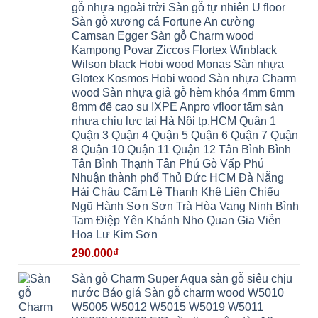
wilson
Phú
Tây
bắc
gỗ nhựa ngoài trời Sàn gỗ tự nhiên U floor
Nẵng
4mm
Thọ
Mỗ
từ
Đại
6mm
Gia
Sàn gỗ xương cá Fortune An cường
Đại
liêm
Xuyên
chống
Lâm
Mỗ
Camsan Egger Sàn gỗ Charm wood
Thanh
chịu
Thuận
Long
Oai
nước
An
Kampong Povar Ziccos Flortex Winblack
Biên
Bình
mối
Bát
Bồ
Hà
Wilson black Hobi wood Monas Sàn nhựa
mọt
Tràng
Đề
Tĩnh
đế
Phù
Glotex Kosmos Hobi wood Sàn nhựa Charm
Hưng
Minh
cao
Đổng
Yên
Tam
wood Sàn nhựa giả gỗ hèm khóa 4mm 6mm
su
Hải
Việt
Hưng
IXPE
Phòng
8mm đế cao su IXPE Anpro vfloor tấm sàn
Hưng
Dân
pvc
Thư
Phúc
Hòa
nhựa chịu lực tại Hà Nội tp.HCM Quận 1
spc
Lâm
Lợi
Vân
Bắc
Đông
Quận 3 Quận 4 Quận 5 Quận 6 Quận 7 Quận
Hà
Đình
Ninh
Anh
Đông
Nghệ
8 Quận 10 Quận 11 Quận 12 Tân Bình Bình
Phú
Phúc
Quảng
An
Xuyên
Thịnh
Ninh
Tân Bình Thạnh Tân Phú Gò Vấp Phú
Ứng
Phượng
Thiên
Dương
Thiên
Dực
Nhuận thành phố Thủ Đức HCM Đà Nẵng
Quảng
Nội
Hòa
Chuyên
Ninh
Yên
Hải Châu Cẩm Lệ Thanh Khê Liên Chiểu
Xá
Mỹ
Lộc
Nghĩa
Ứng
Đại
Vĩnh
Ngũ Hành Sơn Sơn Trà Hòa Vang Ninh Bình
Phú
Hòa
Xuyên
Thanh
Phú
Tam Điệp Yên Khánh Nho Quan Gia Viễn
Thanh
Đà
Mê
Thọ
Hóa
Nẵng
Linh
Hoa Lư Kim Sơn
Lương
Mỹ
Thanh
Hưng
Kiến
Đức
Oai
Yên
290.000
₫
Hưng
Hồng
Bình
Yên
Sơn
Minh
Lãng
Phúc
Sàn gỗ Charm Super Aqua sàn gỗ siêu chịu
Tam
Tiến
Sơn
Hưng
Thắng
nước Báo giá Sàn gỗ charm wood W5010
Ninh
Dân
Quang
Bình
Hòa
W5005 W5012 W5015 W5019 W5011
Minh
Hương
Vân
Sóc