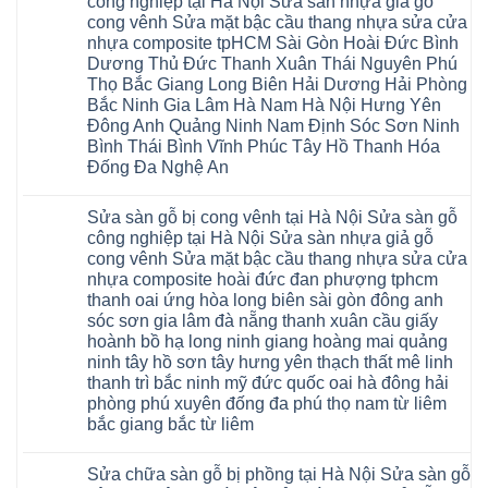
công nghiệp tại Hà Nội Sửa sàn nhựa giả gỗ
ở
giá
cong vênh Sửa mặt bậc cầu thang nhựa sửa cửa
Sửa
Dịch
chữa
nhựa composite tpHCM Sài Gòn Hoài Đức Bình
vụ
sàn
sửa
Dương Thủ Đức Thanh Xuân Thái Nguyên Phú
nhựa
chữa
giả
Thọ Bắc Giang Long Biên Hải Dương Hải Phòng
Sửa
gỗ
sàn
Bắc Ninh Gia Lâm Hà Nam Hà Nội Hưng Yên
tại
nhựa
Hà
Đông Anh Quảng Ninh Nam Định Sóc Sơn Ninh
giả
Nội
gỗ
Bình Thái Bình Vĩnh Phúc Tây Hồ Thanh Hóa
báo
hèm
giá
Đống Đa Nghệ An
khóa
Dịch
giá
Không
vụ
rẻ
có
sửa
4mm
Sửa sàn gỗ bị cong vênh tại Hà Nội Sửa sàn gỗ
bình
chữa
6mm
luận
Sửa
công nghiệp tại Hà Nội Sửa sàn nhựa giả gỗ
8mm
ở
sàn
10mm
cong vênh Sửa mặt bậc cầu thang nhựa sửa cửa
Sửa
nhựa
12mm
sàn
nhựa composite hoài đức đan phượng tphcm
giả
tại
gỗ
gỗ
nhà
thanh oai ứng hòa long biên sài gòn đông anh
bị
hèm
Ziccos
ngấm
sóc sơn gia lâm đà nẵng thanh xuân cầu giấy
khóa
Flortex
nước
giá
Wilson
hoành bồ hạ long ninh giang hoàng mai quảng
tại
rẻ
black
Hà
ninh tây hồ sơn tây hưng yên thạch thất mê linh
4mm
Hobi
Nội
6mm
thanh trì bắc ninh mỹ đức quốc oai hà đông hải
wood
Sửa
8mm
Glotex
sàn
phòng phú xuyên đống đa phú thọ nam từ liêm
10mm
Kosmos
gỗ
12mm
bắc giang bắc từ liêm
Hobi
công
chịu
wood
nghiệp
Không
nước
Charm
tại
có
tại
wood
Hà
Sửa chữa sàn gỗ bị phồng tại Hà Nội Sửa sàn gỗ
bình
nhà
đế
Nội