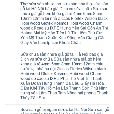
Lộc
giả
có
ngủ
Thợ sửa sàn nhựa thợ sửa sàn nhà thợ sửa sàn
Quảng
gỗ
bình
tại
Ninh
Glotex
luận
gỗ tại Hà Nội báo giá Dịch vụ sửa chữa Sửa sàn
Hà
ở
Thanh
có
Nội
nhựa giả gỗ hèm khóa giá rẻ 4mm 6mm 8mm
Cửa
Miện
tốt
cửa
nhựa
Nghệ
không
10mm 12mm tại nhà Ziccos Flortex Wilson black
composite
nhà
An
sàn
báo
Hobi wood Glotex Kosmos Hobi wood Charm
vệ
Thanh
nhựa
giá
sinh
Hà
glotex
wood đế cao su IXPE Hưng Yên Sài Gòn Ân Thi
rẻ
tại
Ninh
của
Bắc
Hoàng Mai Mỹ Hào Tiên Lữ Từ Liêm Phù Cừ
Hà
Bình
nước
Ninh
Nội
Thái
nào
Yên Mỹ Thanh Xuân Kim Động Văn Giang Cầu
Thanh
báo
Bình
Hà
Xuân
Giấy Văn Lâm tphcm Khoái Châu
giá
Thanh
Nội
Tây
cửa
Hóa
Thanh
Không
Hồ
nhựa
Quỳnh
Xuân
có
Hải
nhà
Phụ
tpHCM
Sửa chữa sàn nhựa giả gỗ tại Hà Nội báo giá
bình
Phòng
vệ
Phú
Đà
luận
Thái
Dịch vụ sửa chữa Sửa sàn nhựa giả gỗ hèm
sinh
Thọ
Nẵng
ở
Bình
giá
khóa giá rẻ 4mm 6mm 8mm 10mm 12mm chịu
Lào
Gia
Thợ
Hưng
rẻ
Cai
Lâm
sửa
nước tại nhà hà nội Ziccos Flortex Wilson black
Yên
tpHCM
Tuyên
Phú
sàn
Hà
Hobi wood Glotex Kosmos Hobi wood Charm
Thanh
Quang
Thọ
nhựa
Đông
Xuân
Hải
thợ
wood đế cao su IXPE Phú Thọ Việt Trì Thanh
Hạ
Bắc
Phòng
sửa
Long
Xuân Đoan Hùng Thanh Ba Cầu Giấy Hạ Hòa
Ninh
Sóc
sàn
Ninh
Sơn
nhà
Cẩm Khê Tây Hồ Yên Lập Thanh Sơn Phù Ninh
Bình
Ninh
thợ
hưng yên Lâm Thao Tam Nông hải phòng Thanh
Đà
Bình
sửa
Nẵng
Hưng
sàn
Thủy Tân Sơn
Quảng
Yên
gỗ
Ninh
Không
tại
có
Hà
Sửa sàn gỗ bị ngấm nước tại Hà Nội Sửa sàn gỗ
bình
Nội
luận
báo