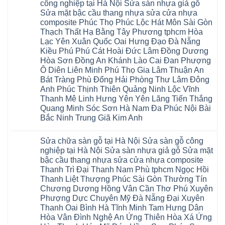
luận
hà
công nghiệp tại Hà Nội Sửa sàn nhựa giả gỗ
cao
Sửa
ở
nội
su
Sửa mặt bậc cầu thang nhựa sửa cửa nhựa
sàn
Sửa
Ziccos
IXPE
nhựa
sàn
Flortex
composite Phúc Thọ Phúc Lộc Hát Môn Sài Gòn
Hưng
giả
gỗ
Wilson
Yên
Thạch Thất Hạ Bằng Tây Phương tphcm Hòa
gỗ
bị
black
Sài
cong
cong
Hobi
Lạc Yên Xuân Quốc Oai Hưng Đạo Đà Nẵng
Gòn
vênh
vênh
wood
Ân
Kiều Phú Phú Cát Hoài Đức Lâm Đồng Dương
Sửa
tại
Glotex
Thi
mặt
Hà
Hòa Sơn Đồng An Khánh Lào Cai Đan Phượng
Kosmos
Hoàng
bậc
Nội
Hobi
Mai
Ô Diên Liên Minh Phú Thọ Gia Lâm Thuận An
cầu
Sửa
wood
Mỹ
thang
sàn
Bát Tràng Phù Đổng Hải Phòng Thư Lâm Đông
Charm
Hào
nhựa
gỗ
wood
Tiên
Anh Phúc Thịnh Thiên Quảng Ninh Lộc Vĩnh
sửa
công
đế
Lữ
cửa
Thanh Mê Linh Hưng Yên Yên Lãng Tiến Thắng
nghiệp
cao
Từ
nhựa
tại
su
Quang Minh Sóc Sơn Hà Nam Đa Phúc Nội Bài
Liêm
composite
Hà
IXPE
Phù
tpHCM
Bắc Ninh Trung Giã Kim Anh
Nội
Phú
Cừ
Sài
Sửa
Thọ
Yên
Không
Gòn
sàn
Việt
Mỹ
có
Hoài
nhựa
Trì
Sửa chữa sàn gỗ tại Hà Nội Sửa sàn gỗ công
Thanh
bình
Đức
giả
Thanh
Xuân
luận
Bình
nghiệp tại Hà Nội Sửa sàn nhựa giả gỗ Sửa mặt
gỗ
Xuân
Kim
ở
Dương
cong
Đoan
bậc cầu thang nhựa sửa cửa nhựa composite
Động
Sửa
Thủ
vênh
Hùng
Văn
chữa
Thanh Trì Đại Thanh Nam Phù tphcm Ngọc Hồi
Đức
Sửa
Thanh
Giang
sàn
Thanh
mặt
Ba
Thanh Liệt Thượng Phúc Sài Gòn Thường Tín
Cầu
gỗ
Xuân
bậc
Cầu
Giấy
bị
Chương Dương Hồng Vân Cần Thơ Phú Xuyên
Thái
cầu
Giấy
Văn
phồng
Nguyên
thang
Hạ
Phượng Dực Chuyên Mỹ Đà Nẵng Đại Xuyên
Lâm
tại
Phú
nhựa
Hòa
tphcm
Hà
Thanh Oai Bình Hà Tĩnh Minh Tam Hưng Dân
Thọ
sửa
Cẩm
Khoái
Nội
Bắc
cửa
Hòa Vân Đình Nghệ An Ứng Thiên Hòa Xá Ứng
Khê
Châu
Sửa
Giang
nhựa
Tây