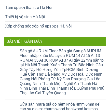
Tấm ốp sợi than tre Hà Nội
Thiết bị vệ sinh Hà Nội
Xốp chống sốc xốp nổ eps xps Hà Nội
BÀI VIẾT GẦN ĐÂY
Sàn gỗ AURUM Floor Báo giá Sàn gỗ AURUM
Floor nhập khẩu Malaysia RUM 14 AI 15 AI 13
RUM AI 35 AI 36 RUM AI 37 AI dày 12mm bản to
tại Hà Nội Thanh Xuân Thanh Trì Bắc Ninh Cầu
Giấy Tây Hồ Hưng Yên TpHCM Bình Dương
Huế Cần Thơ Đà Nẵng Mỹ Đức Hoài Đức Ninh
Giang Hải Phòng Tứ Kỳ Đan Phượng Gia Lộc
Quảng Ninh Thanh Miện Nghệ An Thanh Hà
Ninh Bình Thái Bình Thanh Hóa Quỳnh Phụ Phú
Thọ Lào Cai Tuyên Quang
Không
có
Sửa sàn nhựa giả gỗ hèm khóa 4mm 6mm đế
bình
luận
cao su glotex charm wood hobiwood kosmos