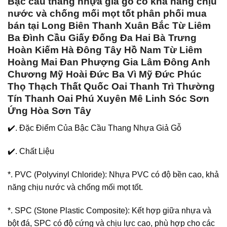
Bậc cầu thang nhựa giả gỗ có khả năng chịu
nước và chống mối mọt tốt phân phối mua
bán tại Long Biên Thanh Xuân Bắc Từ Liêm
Ba Đình Cầu Giấy Đống Đa Hai Bà Trưng
Hoàn Kiếm Hà Đông Tây Hồ Nam Từ Liêm
Hoàng Mai Đan Phượng Gia Lâm Đông Anh
Chương Mỹ Hoài Đức Ba Vì Mỹ Đức Phúc
Thọ Thạch Thất Quốc Oai Thanh Trì Thường
Tín Thanh Oai Phú Xuyên Mê Linh Sóc Sơn
Ứng Hòa Sơn Tây
✔️. Đặc Điểm Của Bậc Cầu Thang Nhựa Giả Gỗ
✔️. Chất Liệu
*. PVC (Polyvinyl Chloride): Nhựa PVC có độ bền cao, khả
năng chịu nước và chống mối mọt tốt.
*. SPC (Stone Plastic Composite): Kết hợp giữa nhựa và
bột đá, SPC có độ cứng và chịu lực cao, phù hợp cho các