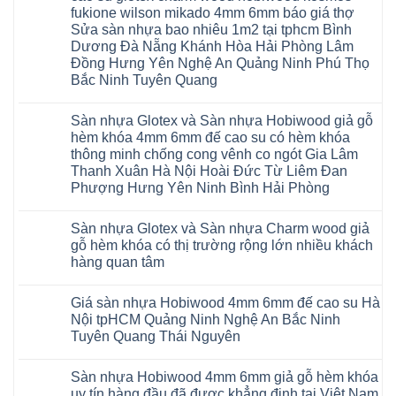
ở
fukione wilson mikado 4mm 6mm báo giá thợ
Sàn
gỗ
Sửa sàn nhựa bao nhiêu 1m2 tại tphcm Bình
AURUM
Dương Đà Nẵng Khánh Hòa Hải Phòng Lâm
Floor
Báo
Đồng Hưng Yên Nghệ An Quảng Ninh Phú Thọ
giá
Bắc Ninh Tuyên Quang
Sàn
gỗ
Không
AURUM
có
Floor
Sàn nhựa Glotex và Sàn nhựa Hobiwood giả gỗ
bình
nhập
luận
hèm khóa 4mm 6mm đế cao su có hèm khóa
khẩu
ở
Malaysia
thông minh chống cong vênh co ngót Gia Lâm
Sửa
RUM
sàn
Thanh Xuân Hà Nội Hoài Đức Từ Liêm Đan
14
nhựa
AI
Phượng Hưng Yên Ninh Bình Hải Phòng
giả
15
gỗ
Không
AI
hèm
có
13
khóa
Sàn nhựa Glotex và Sàn nhựa Charm wood giả
bình
RUM
4mm
luận
AI
gỗ hèm khóa có thị trường rộng lớn nhiều khách
6mm
ở
35
đế
hàng quan tâm
Sàn
AI
cao
nhựa
36
Không
su
Glotex
RUM
có
glotex
và
AI
Giá sàn nhựa Hobiwood 4mm 6mm đế cao su Hà
bình
charm
Sàn
37
luận
wood
Nội tpHCM Quảng Ninh Nghệ An Bắc Ninh
nhựa
AI
ở
hobiwood
Hobiwood
Tuyên Quang Thái Nguyên
dày
Sàn
kosmos
giả
12mm
nhựa
fukione
gỗ
Không
bản
Glotex
wilson
hèm
có
to
và
mikado
Sàn nhựa Hobiwood 4mm 6mm giả gỗ hèm khóa
khóa
bình
tại
Sàn
4mm
4mm
luận
uy tín hàng đầu đã được khẳng định tại Việt Nam
Hà
nhựa