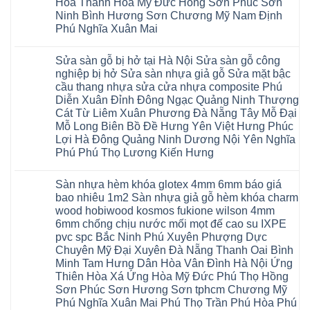
sàn
Hòa Thanh Hóa Mỹ Đức Hồng Sơn Phúc Sơn
Long
composite
Hồ
gỗ
Biên
hoài
Ninh Bình Hương Sơn Chương Mỹ Nam Định
Yên
công
Hải
đức
Lập
Phú Nghĩa Xuân Mai
nghiệp
Dương
đan
Thanh
tại
Hải
phượng
Sơn
Không
Hà
Phòng
tphcm
Phù
có
Nội
Bắc
thanh
Sửa sàn gỗ bị hở tại Hà Nội Sửa sàn gỗ công
Ninh
bình
Sửa
Ninh
oai
hưng
luận
nghiệp bị hở Sửa sàn nhựa giả gỗ Sửa mặt bậc
sàn
Gia
ứng
yên
ở
nhựa
Lâm
cầu thang nhựa sửa cửa nhựa composite Phú
hòa
Lâm
Sửa
giả
Hà
long
Thao
chữa
Diễn Xuân Đỉnh Đông Ngạc Quảng Ninh Thượng
gỗ
Nam
biên
Tam
sàn
Sửa
Hà
Cát Từ Liêm Xuân Phương Đà Nẵng Tây Mỗ Đại
sài
Nông
gỗ
mặt
Nội
gòn
hải
tại
Mỗ Long Biên Bồ Đề Hưng Yên Việt Hưng Phúc
bậc
Hưng
đông
phòng
Hà
cầu
Lợi Hà Đông Quảng Ninh Dương Nội Yên Nghĩa
Yên
anh
Thanh
Nội
thang
Đông
sóc
Thủy
Sửa
Phú Phú Thọ Lương Kiến Hưng
nhựa
Anh
sơn
Tân
sàn
sửa
Quảng
gia
Không
Sơn
gỗ
cửa
Ninh
lâm
có
công
nhựa
Sàn nhựa hèm khóa glotex 4mm 6mm báo giá
Nam
đà
bình
nghiệp
composite
Định
nẵng
luận
tại
bao nhiêu 1m2 Sàn nhựa giả gỗ hèm khóa charm
Phúc
Sóc
ở
thanh
Hà
Thọ
wood hobiwood kosmos fukione wilson 4mm
Sơn
Sửa
xuân
Nội
Phúc
Ninh
sàn
cầu
Sửa
6mm chống chịu nước mối mọt đế cao su IXPE
Lộc
Bình
gỗ
giấy
sàn
Hát
pvc spc Bắc Ninh Phú Xuyên Phượng Dực
Thái
bị
hoành
nhựa
Môn
Bình
hở
bồ
Chuyên Mỹ Đại Xuyên Đà Nẵng Thanh Oai Bình
giả
Sài
Vĩnh
tại
hạ
gỗ
Gòn
Minh Tam Hưng Dân Hòa Vân Đình Hà Nội Ứng
Phúc
Hà
long
Sửa
Thạch
Tây
Nội
ninh
Thiên Hòa Xá Ứng Hòa Mỹ Đức Phú Thọ Hồng
mặt
Thất
Hồ
Sửa
giang
bậc
Sơn Phúc Sơn Hương Sơn tphcm Chương Mỹ
Hạ
Thanh
sàn
hoàng
cầu
Bằng
Hóa
gỗ
Phú Nghĩa Xuân Mai Phú Thọ Trần Phú Hòa Phú
mai
thang
Tây
Đống