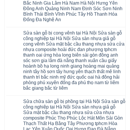
gỗ
sàn
Bắc Ninh Gia Lâm Hà Nam Hà Nội Hưng Yên
tại
nhựa
Hà
Đông Anh Quảng Ninh Nam Định Sóc Sơn Ninh
giả
Nội
gỗ
Bình Thái Bình Vĩnh Phúc Tây Hồ Thanh Hóa
báo
hèm
giá
Đống Đa Nghệ An
khóa
Dịch
giá
Không
vụ
rẻ
có
sửa
4mm
Sửa sàn gỗ bị cong vênh tại Hà Nội Sửa sàn gỗ
bình
chữa
6mm
luận
Sửa
công nghiệp tại Hà Nội Sửa sàn nhựa giả gỗ
8mm
ở
sàn
10mm
cong vênh Sửa mặt bậc cầu thang nhựa sửa cửa
Sửa
nhựa
12mm
sàn
nhựa composite hoài đức đan phượng tphcm
giả
tại
gỗ
gỗ
nhà
thanh oai ứng hòa long biên sài gòn đông anh
bị
hèm
Ziccos
ngấm
sóc sơn gia lâm đà nẵng thanh xuân cầu giấy
khóa
Flortex
nước
giá
Wilson
hoành bồ hạ long ninh giang hoàng mai quảng
tại
rẻ
black
Hà
ninh tây hồ sơn tây hưng yên thạch thất mê linh
4mm
Hobi
Nội
6mm
thanh trì bắc ninh mỹ đức quốc oai hà đông hải
wood
Sửa
8mm
Glotex
sàn
phòng phú xuyên đống đa phú thọ nam từ liêm
10mm
Kosmos
gỗ
12mm
bắc giang bắc từ liêm
Hobi
công
chịu
wood
nghiệp
Không
nước
Charm
tại
có
tại
wood
Hà
Sửa chữa sàn gỗ bị phồng tại Hà Nội Sửa sàn gỗ
bình
nhà
đế
Nội
luận
hà
công nghiệp tại Hà Nội Sửa sàn nhựa giả gỗ
cao
Sửa
ở
nội
su
Sửa mặt bậc cầu thang nhựa sửa cửa nhựa
sàn
Sửa
Ziccos
IXPE
nhựa
sàn
Flortex
composite Phúc Thọ Phúc Lộc Hát Môn Sài Gòn
Hưng
giả
gỗ
Wilson
Yên
Thạch Thất Hạ Bằng Tây Phương tphcm Hòa
gỗ
bị
black
Sài
cong
cong
Hobi
Lạc Yên Xuân Quốc Oai Hưng Đạo Đà Nẵng
Gòn