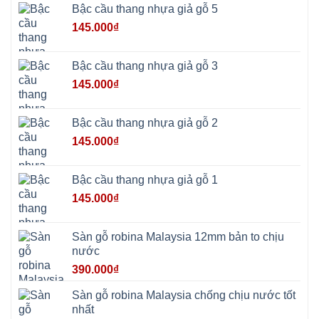
Lại
Bậc cầu thang nhựa giả gỗ 5
Cổ
Đô
145.000
₫
Bất
Bạt
Bắc
Ninh
Bậc cầu thang nhựa giả gỗ 3
Suối
Hai
145.000
₫
Ba
Vì
Yên
Bài
Bậc cầu thang nhựa giả gỗ 2
Sơn
Tây
145.000
₫
Hưng
Yên
Tùng
Thiện
Bậc cầu thang nhựa giả gỗ 1
Đoài
Phương
145.000
₫
Nha
Trang
Phúc
Thọ
Sàn gỗ robina Malaysia 12mm bản to chịu
Phúc
Lộc
nước
390.000
₫
Sàn gỗ robina Malaysia chống chịu nước tốt
nhất