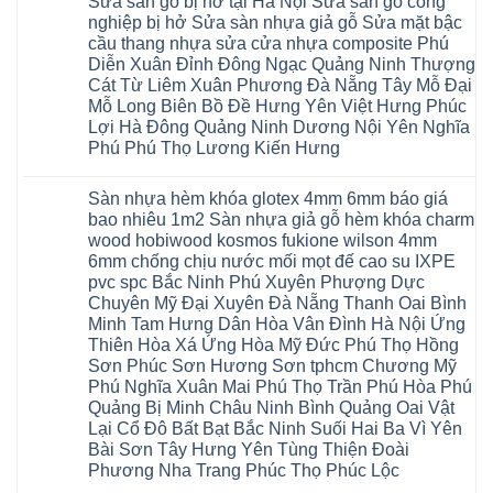
Sửa sàn gỗ bị hở tại Hà Nội Sửa sàn gỗ công
Ninh
bình
Sửa
Ninh
oai
hưng
luận
nghiệp bị hở Sửa sàn nhựa giả gỗ Sửa mặt bậc
sàn
Gia
ứng
yên
ở
nhựa
Lâm
cầu thang nhựa sửa cửa nhựa composite Phú
hòa
Lâm
Sửa
giả
Hà
long
Thao
chữa
Diễn Xuân Đỉnh Đông Ngạc Quảng Ninh Thượng
gỗ
Nam
biên
Tam
sàn
Sửa
Hà
Cát Từ Liêm Xuân Phương Đà Nẵng Tây Mỗ Đại
sài
Nông
gỗ
mặt
Nội
gòn
hải
tại
Mỗ Long Biên Bồ Đề Hưng Yên Việt Hưng Phúc
bậc
Hưng
đông
phòng
Hà
cầu
Lợi Hà Đông Quảng Ninh Dương Nội Yên Nghĩa
Yên
anh
Thanh
Nội
thang
Đông
sóc
Thủy
Sửa
Phú Phú Thọ Lương Kiến Hưng
nhựa
Anh
sơn
Tân
sàn
sửa
Quảng
gia
Không
Sơn
gỗ
cửa
Ninh
lâm
có
công
nhựa
Sàn nhựa hèm khóa glotex 4mm 6mm báo giá
Nam
đà
bình
nghiệp
composite
Định
nẵng
luận
tại
bao nhiêu 1m2 Sàn nhựa giả gỗ hèm khóa charm
Phúc
Sóc
ở
thanh
Hà
Thọ
wood hobiwood kosmos fukione wilson 4mm
Sơn
Sửa
xuân
Nội
Phúc
Ninh
sàn
cầu
Sửa
6mm chống chịu nước mối mọt đế cao su IXPE
Lộc
Bình
gỗ
giấy
sàn
Hát
pvc spc Bắc Ninh Phú Xuyên Phượng Dực
Thái
bị
hoành
nhựa
Môn
Bình
hở
bồ
Chuyên Mỹ Đại Xuyên Đà Nẵng Thanh Oai Bình
giả
Sài
Vĩnh
tại
hạ
gỗ
Gòn
Minh Tam Hưng Dân Hòa Vân Đình Hà Nội Ứng
Phúc
Hà
long
Sửa
Thạch
Tây
Nội
ninh
Thiên Hòa Xá Ứng Hòa Mỹ Đức Phú Thọ Hồng
mặt
Thất
Hồ
Sửa
giang
bậc
Sơn Phúc Sơn Hương Sơn tphcm Chương Mỹ
Hạ
Thanh
sàn
hoàng
cầu
Bằng
Hóa
gỗ
Phú Nghĩa Xuân Mai Phú Thọ Trần Phú Hòa Phú
mai
thang
Tây
Đống
công
quảng
nhựa
Quảng Bị Minh Châu Ninh Bình Quảng Oai Vật
Phương
Đa
nghiệp
ninh
sửa
tphcm
Nghệ
Lại Cổ Đô Bất Bạt Bắc Ninh Suối Hai Ba Vì Yên
bị
tây
cửa
Hòa
An
hở
hồ
nhựa
Bài Sơn Tây Hưng Yên Tùng Thiện Đoài
Lạc
Sửa
sơn
composite
Yên
Phương Nha Trang Phúc Thọ Phúc Lộc
sàn
tây
Thanh
Xuân
nhựa
hưng
Trì