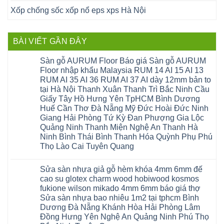
Xốp chống sốc xốp nổ eps xps Hà Nội
BÀI VIẾT GẦN ĐÂY
Sàn gỗ AURUM Floor Báo giá Sàn gỗ AURUM
Floor nhập khẩu Malaysia RUM 14 AI 15 AI 13
RUM AI 35 AI 36 RUM AI 37 AI dày 12mm bản to
tại Hà Nội Thanh Xuân Thanh Trì Bắc Ninh Cầu
Giấy Tây Hồ Hưng Yên TpHCM Bình Dương
Huế Cần Thơ Đà Nẵng Mỹ Đức Hoài Đức Ninh
Giang Hải Phòng Tứ Kỳ Đan Phượng Gia Lộc
Quảng Ninh Thanh Miện Nghệ An Thanh Hà
Ninh Bình Thái Bình Thanh Hóa Quỳnh Phụ Phú
Thọ Lào Cai Tuyên Quang
Không
có
Sửa sàn nhựa giả gỗ hèm khóa 4mm 6mm đế
bình
luận
cao su glotex charm wood hobiwood kosmos
ở
fukione wilson mikado 4mm 6mm báo giá thợ
Sàn
gỗ
Sửa sàn nhựa bao nhiêu 1m2 tại tphcm Bình
AURUM
Dương Đà Nẵng Khánh Hòa Hải Phòng Lâm
Floor
Báo
Đồng Hưng Yên Nghệ An Quảng Ninh Phú Thọ
giá