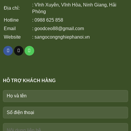
: Vĩnh Xuyên, Vĩnh Hòa, Ninh Giang, Hải
Địa chỉ:
Phòng
Hotline
: 0988 625 858
Email
:
goodceo88@gmail.com
Website
:
sangocongnghiephanoi.vn
HỖ TRỢ KHÁCH HÀNG