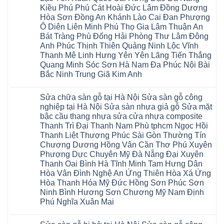
vênh
vênh
wood
Ân
Kiều Phú Phú Cát Hoài Đức Lâm Đồng Dương
Sửa
tại
Glotex
Thi
mặt
Hà
Hòa Sơn Đồng An Khánh Lào Cai Đan Phượng
Kosmos
Hoàng
bậc
Nội
Hobi
Mai
Ô Diên Liên Minh Phú Thọ Gia Lâm Thuận An
cầu
Sửa
wood
Mỹ
thang
sàn
Bát Tràng Phù Đổng Hải Phòng Thư Lâm Đông
Charm
Hào
nhựa
gỗ
wood
Tiên
Anh Phúc Thịnh Thiên Quảng Ninh Lộc Vĩnh
sửa
công
đế
Lữ
cửa
Thanh Mê Linh Hưng Yên Yên Lãng Tiến Thắng
nghiệp
cao
Từ
nhựa
tại
su
Quang Minh Sóc Sơn Hà Nam Đa Phúc Nội Bài
Liêm
composite
Hà
IXPE
Phù
tpHCM
Bắc Ninh Trung Giã Kim Anh
Nội
Phú
Cừ
Sài
Sửa
Thọ
Yên
Không
Gòn
sàn
Việt
Mỹ
có
Hoài
nhựa
Trì
Sửa chữa sàn gỗ tại Hà Nội Sửa sàn gỗ công
Thanh
bình
Đức
giả
Thanh
Xuân
luận
Bình
nghiệp tại Hà Nội Sửa sàn nhựa giả gỗ Sửa mặt
gỗ
Xuân
Kim
ở
Dương
cong
Đoan
bậc cầu thang nhựa sửa cửa nhựa composite
Động
Sửa
Thủ
vênh
Hùng
Văn
chữa
Thanh Trì Đại Thanh Nam Phù tphcm Ngọc Hồi
Đức
Sửa
Thanh
Giang
sàn
Thanh
mặt
Ba
Thanh Liệt Thượng Phúc Sài Gòn Thường Tín
Cầu
gỗ
Xuân
bậc
Cầu
Giấy
bị
Chương Dương Hồng Vân Cần Thơ Phú Xuyên
Thái
cầu
Giấy
Văn
phồng
Nguyên
thang
Hạ
Phượng Dực Chuyên Mỹ Đà Nẵng Đại Xuyên
Lâm
tại
Phú
nhựa
Hòa
tphcm
Hà
Thanh Oai Bình Hà Tĩnh Minh Tam Hưng Dân
Thọ
sửa
Cẩm
Khoái
Nội
Bắc
cửa
Hòa Vân Đình Nghệ An Ứng Thiên Hòa Xá Ứng
Khê
Châu
Sửa
Giang
nhựa
Tây
sàn
Hòa Thanh Hóa Mỹ Đức Hồng Sơn Phúc Sơn
Long
composite
Hồ
gỗ
Biên
hoài
Ninh Bình Hương Sơn Chương Mỹ Nam Định
Yên
công
Hải
đức
Lập
Phú Nghĩa Xuân Mai
nghiệp
Dương
đan
Thanh
tại
Hải
phượng
Sơn
Không
Hà
Phòng
tphcm
Phù
có
Nội
Bắc
thanh