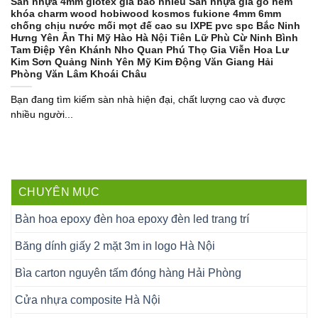
Sàn nhựa 4mm glotex giá bao nhiêu Sàn nhựa giả gỗ hèm
khóa charm wood hobiwood kosmos fukione 4mm 6mm
chống chịu nước mối mọt đế cao su IXPE pvc spc Bắc Ninh
Hưng Yên Ân Thi Mỹ Hào Hà Nội Tiên Lữ Phù Cừ Ninh Bình
Tam Điệp Yên Khánh Nho Quan Phú Thọ Gia Viễn Hoa Lư
Kim Sơn Quảng Ninh Yên Mỹ Kim Động Văn Giang Hải
Phòng Văn Lâm Khoái Châu
Bạn đang tìm kiếm sàn nhà hiện đại, chất lượng cao và được
nhiều người...
CHUYÊN MỤC
Bàn hoa epoxy đèn hoa epoxy đèn led trang trí
Băng dính giấy 2 mặt 3m in logo Hà Nội
Bìa carton nguyên tấm đóng hàng Hải Phòng
Cửa nhựa composite Hà Nội