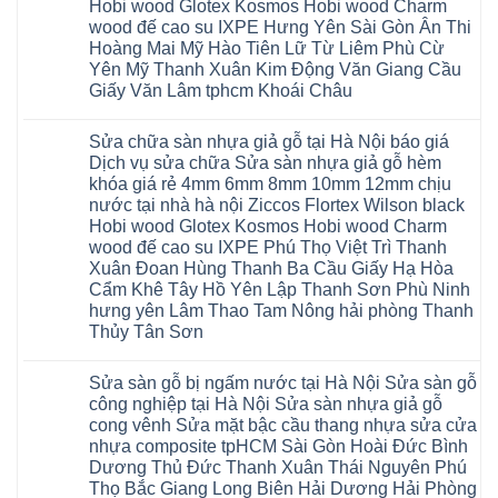
báo
Hobi wood Glotex Kosmos Hobi wood Charm
vệ
Thanh
nhựa
giá
sinh
Hà
glotex
wood đế cao su IXPE Hưng Yên Sài Gòn Ân Thi
rẻ
tại
Ninh
của
Bắc
Hoàng Mai Mỹ Hào Tiên Lữ Từ Liêm Phù Cừ
Hà
Bình
nước
Ninh
Nội
Thái
nào
Yên Mỹ Thanh Xuân Kim Động Văn Giang Cầu
Thanh
báo
Bình
Hà
Xuân
Giấy Văn Lâm tphcm Khoái Châu
giá
Thanh
Nội
Tây
cửa
Hóa
Thanh
Không
Hồ
nhựa
Quỳnh
Xuân
có
Hải
nhà
Phụ
tpHCM
Sửa chữa sàn nhựa giả gỗ tại Hà Nội báo giá
bình
Phòng
vệ
Phú
Đà
luận
Thái
Dịch vụ sửa chữa Sửa sàn nhựa giả gỗ hèm
sinh
Thọ
Nẵng
ở
Bình
giá
khóa giá rẻ 4mm 6mm 8mm 10mm 12mm chịu
Lào
Gia
Thợ
Hưng
rẻ
Cai
Lâm
sửa
nước tại nhà hà nội Ziccos Flortex Wilson black
Yên
tpHCM
Tuyên
Phú
sàn
Hà
Hobi wood Glotex Kosmos Hobi wood Charm
Thanh
Quang
Thọ
nhựa
Đông
Xuân
Hải
thợ
wood đế cao su IXPE Phú Thọ Việt Trì Thanh
Hạ
Bắc
Phòng
sửa
Long
Xuân Đoan Hùng Thanh Ba Cầu Giấy Hạ Hòa
Ninh
Sóc
sàn
Ninh
Sơn
nhà
Cẩm Khê Tây Hồ Yên Lập Thanh Sơn Phù Ninh
Bình
Ninh
thợ
hưng yên Lâm Thao Tam Nông hải phòng Thanh
Đà
Bình
sửa
Nẵng
Hưng
sàn
Thủy Tân Sơn
Quảng
Yên
gỗ
Ninh
Không
tại
có
Hà
Sửa sàn gỗ bị ngấm nước tại Hà Nội Sửa sàn gỗ
bình
Nội
luận
báo
công nghiệp tại Hà Nội Sửa sàn nhựa giả gỗ
ở
giá
cong vênh Sửa mặt bậc cầu thang nhựa sửa cửa
Sửa
Dịch
chữa
nhựa composite tpHCM Sài Gòn Hoài Đức Bình
vụ
sàn
sửa
Dương Thủ Đức Thanh Xuân Thái Nguyên Phú
nhựa
chữa
giả
Thọ Bắc Giang Long Biên Hải Dương Hải Phòng
Sửa