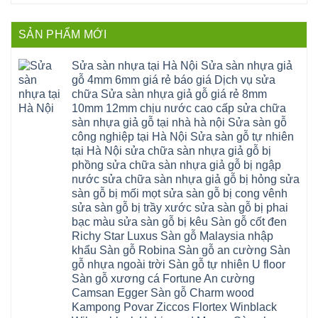
Quốc
Không
giả
yên
Đại
Oai
có
gỗ
thạch
Thanh
Hưng
bình
Sửa
thất
Nam
Đạo
luận
mặt
mê
SẢN PHẨM MỚI
Phù
ở
Đà
bậc
linh
tphcm
Sàn
Nẵng
cầu
thanh
Ngọc
nhựa
Kiều
thang
trì
Hồi
hèm
Sửa sàn nhựa tại Hà Nội Sửa sàn nhựa giả
Phú
nhựa
bắc
Thanh
khóa
Phú
sửa
ninh
gỗ 4mm 6mm giá rẻ báo giá Dịch vụ sửa
Liệt
glotex
Cát
cửa
mỹ
Thượng
4mm
Hoài
chữa Sửa sàn nhựa giả gỗ giá rẻ 8mm
nhựa
đức
Phúc
6mm
Đức
composite
quốc
10mm 12mm chịu nước cao cấp sửa chữa
Sài
báo
Lâm
Phú
oai
Gòn
giá
Đồng
sàn nhựa giả gỗ tại nhà hà nội Sửa sàn gỗ
Diễn
hà
Thường
bao
Dương
Xuân
đông
Tín
công nghiệp tại Hà Nội Sửa sàn gỗ tự nhiên
nhiêu
Hòa
Đỉnh
hải
Chương
1m2
Sơn
tại Hà Nội sửa chữa sàn nhựa giả gỗ bị
Đông
phòng
Dương
Sàn
Đồng
Ngạc
phú
Hồng
phồng sửa chữa sàn nhựa giả gỗ bị ngập
nhựa
An
Quảng
xuyên
Vân
giả
Khánh
nước sửa chữa sàn nhựa giả gỗ bị hỏng sửa
Ninh
đống
Cần
gỗ
Lào
Thượng
đa
Thơ
sàn gỗ bị mối mọt sửa sàn gỗ bị cong vênh
hèm
Cai
Cát
phú
Phú
khóa
Đan
sửa sàn gỗ bị trầy xước sửa sàn gỗ bị phai
Từ
thọ
Xuyên
charm
Phượng
Liêm
nam
Phượng
bạc màu sửa sàn gỗ bị kêu Sàn gỗ cốt đen
wood
Ô
Xuân
từ
Dực
hobiwood
Diên
Phương
Richy Star Luxus Sàn gỗ Malaysia nhập
liêm
Chuyên
kosmos
Liên
Đà
bắc
Mỹ
fukione
khẩu Sàn gỗ Robina Sàn gỗ an cường Sàn
Minh
Nẵng
giang
Đà
wilson
Phú
Tây
bắc
gỗ nhựa ngoài trời Sàn gỗ tự nhiên U floor
Nẵng
4mm
Thọ
Mỗ
từ
Đại
6mm
Gia
Sàn gỗ xương cá Fortune An cường
Đại
liêm
Xuyên
chống
Lâm
Mỗ
Camsan Egger Sàn gỗ Charm wood
Thanh
chịu
Thuận
Long
Oai
nước
An
Kampong Povar Ziccos Flortex Winblack
Biên
Bình
mối
Bát
Bồ