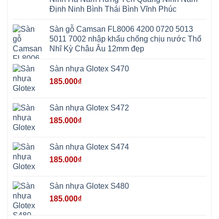
Xá
Bài
Xuân
Ứng
Bắc
Định Ninh Bình Thái Bình Vĩnh Phúc
Mai
Hòa
Ninh
Mỹ
Trung
Đức
Giã
Sàn gỗ Camsan FL8006 4200 0720 5013
Phú
Kim
5011 7002 nhập khẩu chống chịu nước Thổ
Thọ
Anh
Hồng
Nhĩ Kỳ Châu Âu 12mm đẹp
Sơn
Phúc
Sơn
Sàn nhựa Glotex S470
Hương
Sơn
185.000
₫
tphcm
Chương
Mỹ
Phú
Sàn nhựa Glotex S472
Nghĩa
Xuân
185.000
₫
Mai
Phú
Thọ
Trần
Sàn nhựa Glotex S474
Phú
Hòa
185.000
₫
Phú
Quảng
Bị
Minh
Châu
Sàn nhựa Glotex S480
Ninh
Bình
185.000
₫
Quảng
Oai
Vật