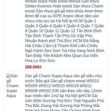
Hà
Wilson black Hobi wood Monas Sàn nhựa
mọt
Tràng
Đề
Tĩnh
đế
Phù
Glotex Kosmos Hobi wood Sàn nhựa Charm
Hưng
Minh
cao
Đổng
Yên
Tam
wood Sàn nhựa giả gỗ hèm khóa 4mm 6mm
su
Hải
Việt
Hưng
IXPE
Phòng
8mm đế cao su IXPE Anpro vfloor tấm sàn
Hưng
Dân
pvc
Thư
Phúc
Hòa
nhựa chịu lực tại Hà Nội tp.HCM Quận 1
spc
Lâm
Lợi
Vân
Bắc
Đông
Quận 3 Quận 4 Quận 5 Quận 6 Quận 7 Quận
Hà
Đình
Ninh
Anh
Đông
Nghệ
8 Quận 10 Quận 11 Quận 12 Tân Bình Bình
Phú
Phúc
Quảng
An
Xuyên
Thịnh
Ninh
Tân Bình Thạnh Tân Phú Gò Vấp Phú
Ứng
Phượng
Thiên
Dương
Thiên
Dực
Nhuận thành phố Thủ Đức HCM Đà Nẵng
Quảng
Nội
Hòa
Chuyên
Ninh
Yên
Hải Châu Cẩm Lệ Thanh Khê Liên Chiểu
Xá
Mỹ
Lộc
Nghĩa
Ứng
Đại
Vĩnh
Ngũ Hành Sơn Sơn Trà Hòa Vang Ninh Bình
Phú
Hòa
Xuyên
Thanh
Phú
Tam Điệp Yên Khánh Nho Quan Gia Viễn
Thanh
Đà
Mê
Thọ
Hóa
Nẵng
Linh
Hoa Lư Kim Sơn
Lương
Mỹ
Thanh
Hưng
Kiến
Đức
Oai
Yên
290.000
₫
Hưng
Hồng
Bình
Yên
Sơn
Minh
Lãng
Phúc
Sàn gỗ Charm Super Aqua sàn gỗ siêu chịu
Tam
Tiến
Sơn
Hưng
Thắng
nước Báo giá Sàn gỗ charm wood W5010
Ninh
Dân
Quang
Bình
Hòa
W5005 W5012 W5015 W5019 W5011
Minh
Hương
Vân
Sóc
W5008 W5002 EIR sần theo vân dày 12mm
Sơn
Đình
Sơn
Chương
Hà
Hà
bao nhiêu tiền 1m2 tại Hà Nội tpHCM Sài
Mỹ
Nội
Nam
Gòn Bình Dương Thủ Đức Thái Nguyên Phú
Nam
Ứng
Đa
Định
Thiên
Phúc
Thọ Bắc Giang Hải Dương Hải Phòng Bắc
Phú
Hòa
Nội
Nghĩa
Ninh Hà Nam Hưng Yên Quảng Ninh Nam