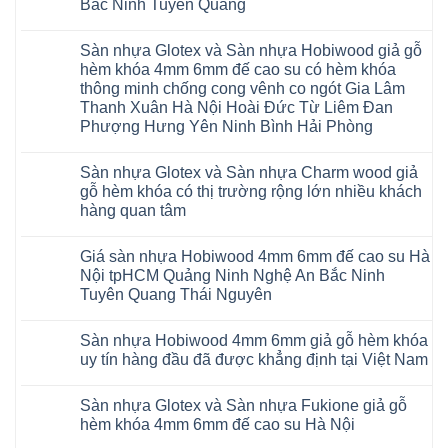
Bắc Ninh Tuyên Quang
Sàn
gỗ
Không
AURUM
có
Floor
Sàn nhựa Glotex và Sàn nhựa Hobiwood giả gỗ
bình
nhập
luận
hèm khóa 4mm 6mm đế cao su có hèm khóa
khẩu
ở
Malaysia
thông minh chống cong vênh co ngót Gia Lâm
Sửa
RUM
sàn
Thanh Xuân Hà Nội Hoài Đức Từ Liêm Đan
14
nhựa
AI
Phượng Hưng Yên Ninh Bình Hải Phòng
giả
15
gỗ
Không
AI
hèm
có
13
khóa
Sàn nhựa Glotex và Sàn nhựa Charm wood giả
bình
RUM
4mm
luận
AI
gỗ hèm khóa có thị trường rộng lớn nhiều khách
6mm
ở
35
đế
hàng quan tâm
Sàn
AI
cao
nhựa
36
Không
su
Glotex
RUM
có
glotex
và
AI
Giá sàn nhựa Hobiwood 4mm 6mm đế cao su Hà
bình
charm
Sàn
37
luận
wood
Nội tpHCM Quảng Ninh Nghệ An Bắc Ninh
nhựa
AI
ở
hobiwood
Hobiwood
Tuyên Quang Thái Nguyên
dày
Sàn
kosmos
giả
12mm
nhựa
fukione
gỗ
Không
bản
Glotex
wilson
hèm
có
to
và
mikado
Sàn nhựa Hobiwood 4mm 6mm giả gỗ hèm khóa
khóa
bình
tại
Sàn
4mm
4mm
luận
uy tín hàng đầu đã được khẳng định tại Việt Nam
Hà
nhựa
6mm
ở
6mm
Nội
Charm
báo
Giá
đế
Không
Thanh
wood
giá
sàn
cao
có
Xuân
giả
thợ
Sàn nhựa Glotex và Sàn nhựa Fukione giả gỗ
nhựa
su
bình
Thanh
gỗ
Sửa
Hobiwood
có
luận
hèm khóa 4mm 6mm đế cao su Hà Nội
Trì
hèm
sàn
4mm
ở
hèm
Bắc
khóa
nhựa
6mm
Sàn
khóa
Không