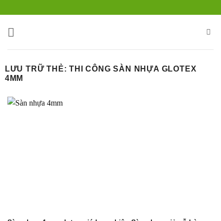
Bỏ
qua
nội
dung
LƯU TRỮ THẺ:
THI CÔNG SÀN NHỰA GLOTEX
4MM