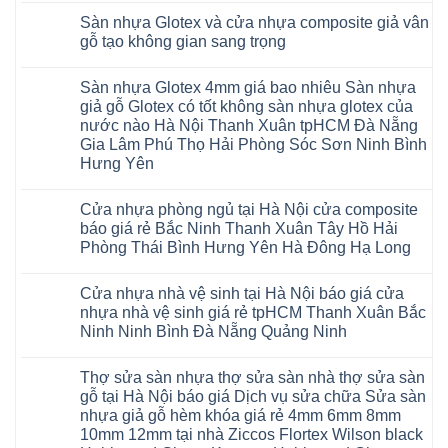
Ninh
có
bao
đế
nhựa
thông
có
Cầu
thị
nhiêu
Sàn nhựa Glotex và cửa nhựa composite giả vân
cao
Hobiwood
minh
bình
Giấy
trường
1m2
su
4mm
chống
luận
gỗ tạo không gian sang trọng
Tây
rộng
tại
Hà
6mm
ở
cong
Hồ
lớn
tphcm
Nội
giả
Sàn
vênh
Không
Hưng
nhiều
Bình
tpHCM
gỗ
nhựa
co
có
Yên
khách
Dương
Sàn nhựa Glotex 4mm giá bao nhiêu Sàn nhựa
Quảng
hèm
Glotex
ngót
bình
TpHCM
hàng
Đà
Ninh
khóa
và
Gia
luận
giả gỗ Glotex có tốt không sàn nhựa glotex của
Bình
quan
Nẵng
Nghệ
uy
Sàn
ở
Lâm
Dương
tâm
Khánh
nước nào Hà Nội Thanh Xuân tpHCM Đà Nẵng
An
tín
nhựa
Sàn
Thanh
Huế
Hòa
Bắc
hàng
Fukione
nhựa
Xuân
Gia Lâm Phú Thọ Hải Phòng Sóc Sơn Ninh Bình
Cần
Hải
Ninh
đầu
giả
Glotex
Hà
Thơ
Phòng
Hưng Yên
Tuyên
đã
gỗ
và
Nội
Đà
Lâm
Quang
được
hèm
cửa
Hoài
Nẵng
Không
Đồng
Thái
khẳng
khóa
nhựa
Đức
Mỹ
có
Hưng
Nguyên
định
4mm
composite
Từ
Cửa nhựa phòng ngủ tại Hà Nội cửa composite
Đức
bình
Yên
tại
6mm
giả
Liêm
Hoài
luận
Nghệ
báo giá rẻ Bắc Ninh Thanh Xuân Tây Hồ Hải
Việt
đế
vân
Đan
Đức
ở
An
Nam
cao
gỗ
Phượng
Phòng Thái Bình Hưng Yên Hà Đông Hạ Long
Ninh
Sàn
Quảng
su
tạo
Hưng
Giang
nhựa
Ninh
Không
Hà
không
Yên
Hải
Glotex
Phú
có
Nội
gian
Ninh
Phòng
4mm
Thọ
Cửa nhựa nhà vệ sinh tại Hà Nội báo giá cửa
bình
sang
Bình
Tứ
giá
Bắc
luận
trọng
Hải
nhựa nhà vệ sinh giá rẻ tpHCM Thanh Xuân Bắc
Kỳ
bao
Ninh
ở
Phòng
Đan
nhiêu
Ninh Ninh Bình Đà Nẵng Quảng Ninh
Tuyên
Cửa
Phượng
Sàn
Quang
nhựa
Gia
nhựa
Không
phòng
Lộc
giả
có
ngủ
Thợ sửa sàn nhựa thợ sửa sàn nhà thợ sửa sàn
Quảng
gỗ
bình
tại
Ninh
Glotex
luận
gỗ tại Hà Nội báo giá Dịch vụ sửa chữa Sửa sàn
Hà
ở
Thanh
có
Nội
nhựa giả gỗ hèm khóa giá rẻ 4mm 6mm 8mm
Cửa
Miện
tốt
cửa
nhựa
Nghệ
không
10mm 12mm tại nhà Ziccos Flortex Wilson black
composite
nhà
An
sàn