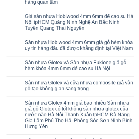
đế
hàng quan tâm
Sàn
AI
cao
nhựa
36
Không
su
Glotex
RUM
có
glotex
và
AI
Giá sàn nhựa Hobiwood 4mm 6mm đế cao su Hà
bình
charm
Sàn
37
luận
wood
Nội tpHCM Quảng Ninh Nghệ An Bắc Ninh
nhựa
AI
ở
hobiwood
Hobiwood
Tuyên Quang Thái Nguyên
dày
Sàn
kosmos
giả
12mm
nhựa
fukione
gỗ
Không
bản
Glotex
wilson
hèm
có
to
và
mikado
Sàn nhựa Hobiwood 4mm 6mm giả gỗ hèm khóa
khóa
bình
tại
Sàn
4mm
4mm
luận
uy tín hàng đầu đã được khẳng định tại Việt Nam
Hà
nhựa
6mm
ở
6mm
Nội
Charm
báo
Giá
đế
Không
Thanh
wood
giá
sàn
cao
có
Xuân
giả
thợ
Sàn nhựa Glotex và Sàn nhựa Fukione giả gỗ
nhựa
su
bình
Thanh
gỗ
Sửa
Hobiwood
có
luận
hèm khóa 4mm 6mm đế cao su Hà Nội
Trì
hèm
sàn
4mm
ở
hèm
Bắc
khóa
nhựa
6mm
Sàn
khóa
Không
Ninh
có
bao
đế
nhựa
thông
có
Cầu
thị
nhiêu
Sàn nhựa Glotex và cửa nhựa composite giả vân
cao
Hobiwood
minh
bình
Giấy
trường
1m2
su
4mm
chống
luận
gỗ tạo không gian sang trọng
Tây
rộng
tại
Hà
6mm
ở
cong
Hồ
lớn
tphcm
Nội
giả
Sàn
vênh
Không
Hưng
nhiều
Bình
tpHCM
gỗ
nhựa
co
có
Yên
khách
Dương
Sàn nhựa Glotex 4mm giá bao nhiêu Sàn nhựa
Quảng
hèm
Glotex
ngót
bình
TpHCM
hàng
Đà
Ninh
khóa
và
Gia
luận
giả gỗ Glotex có tốt không sàn nhựa glotex của
Bình
quan
Nẵng
Nghệ
uy
Sàn
ở
Lâm
Dương
tâm
Khánh
nước nào Hà Nội Thanh Xuân tpHCM Đà Nẵng
An
tín
nhựa
Sàn
Thanh
Huế
Hòa
Bắc
hàng
Fukione
nhựa
Xuân
Gia Lâm Phú Thọ Hải Phòng Sóc Sơn Ninh Bình
Cần
Hải
Ninh
đầu
giả
Glotex
Hà
Thơ
Phòng
Hưng Yên
Tuyên
đã
gỗ
và
Nội
Đà
Lâm
Quang
được
hèm
cửa
Hoài
Nẵng
Không
Đồng
Thái
khẳng
khóa
nhựa
Đức
Mỹ
có
Hưng