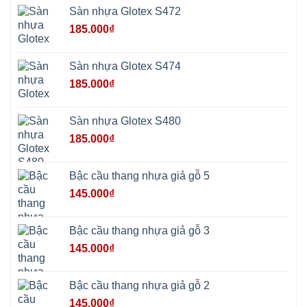
Phú
Sàn nhựa Glotex S472
Nghĩa
Xuân
185.000
₫
Mai
Phú
Thọ
Trần
Sàn nhựa Glotex S474
Phú
Hòa
185.000
₫
Phú
Quảng
Bị
Minh
Châu
Sàn nhựa Glotex S480
Ninh
Bình
185.000
₫
Quảng
Oai
Vật
Lại
Bậc cầu thang nhựa giả gỗ 5
Cổ
Đô
145.000
₫
Bất
Bạt
Bắc
Ninh
Bậc cầu thang nhựa giả gỗ 3
Suối
Hai
145.000
₫
Ba
Vì
Yên
Bài
Bậc cầu thang nhựa giả gỗ 2
Sơn
Tây
145.000
₫
Hưng