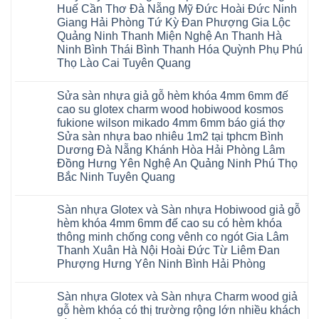
Huế Cần Thơ Đà Nẵng Mỹ Đức Hoài Đức Ninh
Giang Hải Phòng Tứ Kỳ Đan Phượng Gia Lộc
Quảng Ninh Thanh Miện Nghệ An Thanh Hà
Ninh Bình Thái Bình Thanh Hóa Quỳnh Phụ Phú
Thọ Lào Cai Tuyên Quang
Không
có
Sửa sàn nhựa giả gỗ hèm khóa 4mm 6mm đế
bình
luận
cao su glotex charm wood hobiwood kosmos
ở
fukione wilson mikado 4mm 6mm báo giá thợ
Sàn
gỗ
Sửa sàn nhựa bao nhiêu 1m2 tại tphcm Bình
AURUM
Dương Đà Nẵng Khánh Hòa Hải Phòng Lâm
Floor
Báo
Đồng Hưng Yên Nghệ An Quảng Ninh Phú Thọ
giá
Bắc Ninh Tuyên Quang
Sàn
gỗ
Không
AURUM
có
Floor
Sàn nhựa Glotex và Sàn nhựa Hobiwood giả gỗ
bình
nhập
luận
hèm khóa 4mm 6mm đế cao su có hèm khóa
khẩu
ở
Malaysia
thông minh chống cong vênh co ngót Gia Lâm
Sửa
RUM
sàn
Thanh Xuân Hà Nội Hoài Đức Từ Liêm Đan
14
nhựa
AI
Phượng Hưng Yên Ninh Bình Hải Phòng
giả
15
gỗ
Không
AI
hèm
có
13
khóa
Sàn nhựa Glotex và Sàn nhựa Charm wood giả
bình
RUM
4mm
luận
AI
gỗ hèm khóa có thị trường rộng lớn nhiều khách
6mm
ở
35