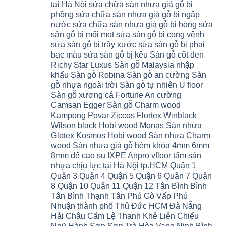
1m2
Sơn
tại Hà Nội sửa chữa sàn nhựa giả gỗ bị
Đông
phòng
Dương
Sàn
Đồng
Ngạc
phú
Hồng
phồng sửa chữa sàn nhựa giả gỗ bị ngập
nhựa
An
Quảng
xuyên
Vân
giả
Khánh
nước sửa chữa sàn nhựa giả gỗ bị hỏng sửa
Ninh
đống
Cần
gỗ
Lào
Thượng
đa
Thơ
sàn gỗ bị mối mọt sửa sàn gỗ bị cong vênh
hèm
Cai
Cát
phú
Phú
khóa
Đan
sửa sàn gỗ bị trầy xước sửa sàn gỗ bị phai
Từ
thọ
Xuyên
charm
Phượng
Liêm
nam
Phượng
bạc màu sửa sàn gỗ bị kêu Sàn gỗ cốt đen
wood
Ô
Xuân
từ
Dực
hobiwood
Diên
Phương
Richy Star Luxus Sàn gỗ Malaysia nhập
liêm
Chuyên
kosmos
Liên
Đà
bắc
Mỹ
fukione
khẩu Sàn gỗ Robina Sàn gỗ an cường Sàn
Minh
Nẵng
giang
Đà
wilson
Phú
Tây
bắc
gỗ nhựa ngoài trời Sàn gỗ tự nhiên U floor
Nẵng
4mm
Thọ
Mỗ
từ
Đại
6mm
Gia
Sàn gỗ xương cá Fortune An cường
Đại
liêm
Xuyên
chống
Lâm
Mỗ
Camsan Egger Sàn gỗ Charm wood
Thanh
chịu
Thuận
Long
Oai
nước
An
Kampong Povar Ziccos Flortex Winblack
Biên
Bình
mối
Bát
Bồ
Hà
Wilson black Hobi wood Monas Sàn nhựa
mọt
Tràng
Đề
Tĩnh
đế
Phù
Glotex Kosmos Hobi wood Sàn nhựa Charm
Hưng
Minh
cao
Đổng
Yên
Tam
wood Sàn nhựa giả gỗ hèm khóa 4mm 6mm
su
Hải
Việt
Hưng
IXPE
Phòng
8mm đế cao su IXPE Anpro vfloor tấm sàn
Hưng
Dân
pvc
Thư
Phúc
Hòa
nhựa chịu lực tại Hà Nội tp.HCM Quận 1
spc
Lâm
Lợi
Vân
Bắc
Đông
Quận 3 Quận 4 Quận 5 Quận 6 Quận 7 Quận
Hà
Đình
Ninh
Anh
Đông
Nghệ
8 Quận 10 Quận 11 Quận 12 Tân Bình Bình
Phú
Phúc
Quảng
An
Xuyên
Thịnh
Ninh
Tân Bình Thạnh Tân Phú Gò Vấp Phú
Ứng
Phượng
Thiên
Dương
Thiên
Dực
Nhuận thành phố Thủ Đức HCM Đà Nẵng
Quảng
Nội
Hòa
Chuyên
Ninh
Yên
Hải Châu Cẩm Lệ Thanh Khê Liên Chiểu
Xá
Mỹ
Lộc
Nghĩa
Ứng
Đại
Vĩnh