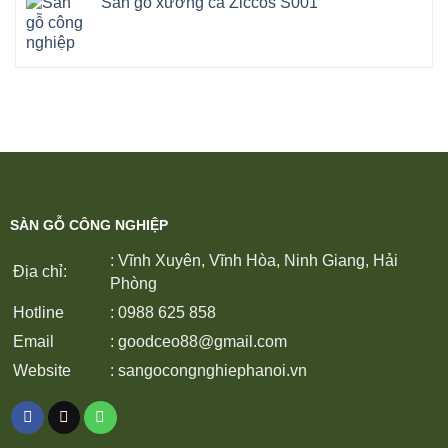
Sàn gỗ xương cá Ziccos S001
SÀN GỖ CÔNG NGHIỆP
: Vĩnh Xuyên, Vĩnh Hòa, Ninh Giang, Hải
Địa chỉ:
Phòng
Hotline
: 0988 625 858
Email
:
goodceo88@gmail.com
Website
:
sangocongnghiephanoi.vn