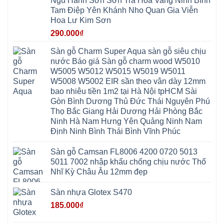
Ngũ Hành Sơn Sơn Trà Hòa Vang Ninh Bình
Phú
Hòa
Xuyên
Thanh
Phú
Tam Điệp Yên Khánh Nho Quan Gia Viễn
Thanh
Đà
Mê
Thọ
Hóa
Nẵng
Linh
Hoa Lư Kim Sơn
Lương
Mỹ
Thanh
Hưng
Kiến
Đức
Oai
Yên
290.000
₫
Hưng
Hồng
Bình
Yên
Sơn
Minh
Lãng
Phúc
Sàn gỗ Charm Super Aqua sàn gỗ siêu chịu
Tam
Tiến
Sơn
Hưng
Thắng
nước Báo giá Sàn gỗ charm wood W5010
Ninh
Dân
Quang
Bình
Hòa
W5005 W5012 W5015 W5019 W5011
Minh
Hương
Vân
Sóc
W5008 W5002 EIR sần theo vân dày 12mm
Sơn
Đình
Sơn
Chương
Hà
Hà
bao nhiêu tiền 1m2 tại Hà Nội tpHCM Sài
Mỹ
Nội
Nam
Gòn Bình Dương Thủ Đức Thái Nguyên Phú
Nam
Ứng
Đa
Định
Thiên
Phúc
Thọ Bắc Giang Hải Dương Hải Phòng Bắc
Phú
Hòa
Nội
Nghĩa
Ninh Hà Nam Hưng Yên Quảng Ninh Nam
Xá
Bài
Xuân
Ứng
Bắc
Định Ninh Bình Thái Bình Vĩnh Phúc
Mai
Hòa
Ninh
Mỹ
Trung
Đức
Giã
Sàn gỗ Camsan FL8006 4200 0720 5013
Phú
Kim
5011 7002 nhập khẩu chống chịu nước Thổ
Thọ
Anh
Hồng
Nhĩ Kỳ Châu Âu 12mm đẹp
Sơn
Phúc
Sơn
Sàn nhựa Glotex S470
Hương
Sơn
185.000
₫
tphcm
Chương
Mỹ