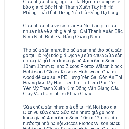
Nguyên
định
4mm
composite
Từ
Cửa nhựa phòng ngủ tại Hà Nội cửa composite
Đức
bình
Yên
tại
6mm
giả
Liêm
Hoài
luận
Nghệ
báo giá rẻ Bắc Ninh Thanh Xuân Tây Hồ Hải
Việt
đế
vân
Đan
Đức
ở
An
Nam
cao
gỗ
Phượng
Phòng Thái Bình Hưng Yên Hà Đông Hạ Long
Ninh
Sàn
Quảng
su
tạo
Hưng
Giang
nhựa
Ninh
Không
Hà
không
Yên
Hải
Glotex
Phú
có
Nội
gian
Ninh
Phòng
4mm
Thọ
Cửa nhựa nhà vệ sinh tại Hà Nội báo giá cửa
bình
sang
Bình
Tứ
giá
Bắc
luận
trọng
Hải
nhựa nhà vệ sinh giá rẻ tpHCM Thanh Xuân Bắc
Kỳ
bao
Ninh
ở
Phòng
Đan
nhiêu
Ninh Ninh Bình Đà Nẵng Quảng Ninh
Tuyên
Cửa
Phượng
Sàn
Quang
nhựa
Gia
nhựa
Không
phòng
Lộc
giả
có
ngủ
Thợ sửa sàn nhựa thợ sửa sàn nhà thợ sửa sàn
Quảng
gỗ
bình
tại
Ninh
Glotex
luận
gỗ tại Hà Nội báo giá Dịch vụ sửa chữa Sửa sàn
Hà
ở
Thanh
có
Nội
nhựa giả gỗ hèm khóa giá rẻ 4mm 6mm 8mm
Cửa
Miện
tốt
cửa
nhựa
Nghệ
không
10mm 12mm tại nhà Ziccos Flortex Wilson black
composite
nhà
An
sàn
báo
Hobi wood Glotex Kosmos Hobi wood Charm
vệ
Thanh
nhựa
giá
sinh
Hà
glotex
wood đế cao su IXPE Hưng Yên Sài Gòn Ân Thi
rẻ
tại
Ninh
của
Bắc
Hoàng Mai Mỹ Hào Tiên Lữ Từ Liêm Phù Cừ
Hà
Bình
nước
Ninh
Nội
Thái
nào
Yên Mỹ Thanh Xuân Kim Động Văn Giang Cầu
Thanh
báo
Bình
Hà
Xuân
Giấy Văn Lâm tphcm Khoái Châu
giá
Thanh
Nội
Tây
cửa
Hóa
Thanh
Không
Hồ
nhựa
Quỳnh
Xuân
có
Hải
nhà
Phụ
tpHCM
Sửa chữa sàn nhựa giả gỗ tại Hà Nội báo giá
bình
Phòng
vệ
Phú
Đà
luận
Thái
Dịch vụ sửa chữa Sửa sàn nhựa giả gỗ hèm
sinh
Thọ
Nẵng
ở
Bình
giá
khóa giá rẻ 4mm 6mm 8mm 10mm 12mm chịu
Lào
Gia
Thợ
Hưng
rẻ
Cai
Lâm
sửa
nước tại nhà hà nội Ziccos Flortex Wilson black
Yên
tpHCM
Tuyên
Phú
sàn
Hà
Hobi wood Glotex Kosmos Hobi wood Charm
Thanh
Quang
Thọ