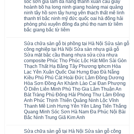
ngấm
sóc sơn gia lâm đà nẵng thanh xuân cầu giấy
khóa
Flortex
nước
giá
Wilson
hoành bồ hạ long ninh giang hoàng mai quảng
tại
rẻ
black
Hà
ninh tây hồ sơn tây hưng yên thạch thất mê linh
4mm
Hobi
Nội
6mm
thanh trì bắc ninh mỹ đức quốc oai hà đông hải
wood
Sửa
8mm
Glotex
sàn
phòng phú xuyên đống đa phú thọ nam từ liêm
10mm
Kosmos
gỗ
12mm
bắc giang bắc từ liêm
Hobi
công
chịu
wood
nghiệp
Không
nước
Charm
tại
có
tại
wood
Hà
Sửa chữa sàn gỗ bị phồng tại Hà Nội Sửa sàn gỗ
bình
nhà
đế
Nội
luận
hà
công nghiệp tại Hà Nội Sửa sàn nhựa giả gỗ
cao
Sửa
ở
nội
su
Sửa mặt bậc cầu thang nhựa sửa cửa nhựa
sàn
Sửa
Ziccos
IXPE
nhựa
sàn
Flortex
composite Phúc Thọ Phúc Lộc Hát Môn Sài Gòn
Hưng
giả
gỗ
Wilson
Yên
Thạch Thất Hạ Bằng Tây Phương tphcm Hòa
gỗ
bị
black
Sài
cong
cong
Hobi
Lạc Yên Xuân Quốc Oai Hưng Đạo Đà Nẵng
Gòn
vênh
vênh
wood
Ân
Kiều Phú Phú Cát Hoài Đức Lâm Đồng Dương
Sửa
tại
Glotex
Thi
mặt
Hà
Hòa Sơn Đồng An Khánh Lào Cai Đan Phượng
Kosmos
Hoàng
bậc
Nội
Hobi
Mai
Ô Diên Liên Minh Phú Thọ Gia Lâm Thuận An
cầu
Sửa
wood
Mỹ
thang
sàn
Bát Tràng Phù Đổng Hải Phòng Thư Lâm Đông
Charm
Hào
nhựa
gỗ
wood
Tiên
Anh Phúc Thịnh Thiên Quảng Ninh Lộc Vĩnh
sửa
công
đế
Lữ
cửa
Thanh Mê Linh Hưng Yên Yên Lãng Tiến Thắng
nghiệp
cao
Từ
nhựa
tại
su
Quang Minh Sóc Sơn Hà Nam Đa Phúc Nội Bài
Liêm
composite
Hà
IXPE
Phù
tpHCM
Bắc Ninh Trung Giã Kim Anh
Nội
Phú
Cừ
Sài
Sửa
Thọ
Yên
Không
Gòn
sàn
Việt
Mỹ
có
Hoài
nhựa
Trì
Sửa chữa sàn gỗ tại Hà Nội Sửa sàn gỗ công
Thanh
bình
Đức
giả
Thanh