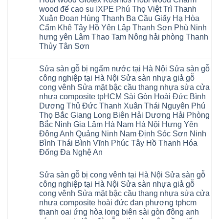
nhựa
Đông
Xuân
Hải
thợ
wood đế cao su IXPE Phú Thọ Việt Trì Thanh
Hạ
Bắc
Phòng
sửa
Long
Xuân Đoan Hùng Thanh Ba Cầu Giấy Hạ Hòa
Ninh
Sóc
sàn
Ninh
Sơn
nhà
Cẩm Khê Tây Hồ Yên Lập Thanh Sơn Phù Ninh
Bình
Ninh
thợ
hưng yên Lâm Thao Tam Nông hải phòng Thanh
Đà
Bình
sửa
Nẵng
Hưng
sàn
Thủy Tân Sơn
Quảng
Yên
gỗ
Ninh
Không
tại
có
Hà
Sửa sàn gỗ bị ngấm nước tại Hà Nội Sửa sàn gỗ
bình
Nội
luận
báo
công nghiệp tại Hà Nội Sửa sàn nhựa giả gỗ
ở
giá
cong vênh Sửa mặt bậc cầu thang nhựa sửa cửa
Sửa
Dịch
chữa
nhựa composite tpHCM Sài Gòn Hoài Đức Bình
vụ
sàn
sửa
Dương Thủ Đức Thanh Xuân Thái Nguyên Phú
nhựa
chữa
giả
Thọ Bắc Giang Long Biên Hải Dương Hải Phòng
Sửa
gỗ
sàn
Bắc Ninh Gia Lâm Hà Nam Hà Nội Hưng Yên
tại
nhựa
Hà
Đông Anh Quảng Ninh Nam Định Sóc Sơn Ninh
giả
Nội
gỗ
Bình Thái Bình Vĩnh Phúc Tây Hồ Thanh Hóa
báo
hèm
giá
Đống Đa Nghệ An
khóa
Dịch
giá
Không
vụ
rẻ
có
sửa
4mm
Sửa sàn gỗ bị cong vênh tại Hà Nội Sửa sàn gỗ
bình
chữa
6mm
luận
Sửa
công nghiệp tại Hà Nội Sửa sàn nhựa giả gỗ
8mm
ở
sàn
10mm
cong vênh Sửa mặt bậc cầu thang nhựa sửa cửa
Sửa
nhựa
12mm
sàn
nhựa composite hoài đức đan phượng tphcm
giả
tại
gỗ
gỗ
nhà
thanh oai ứng hòa long biên sài gòn đông anh
bị
hèm
Ziccos