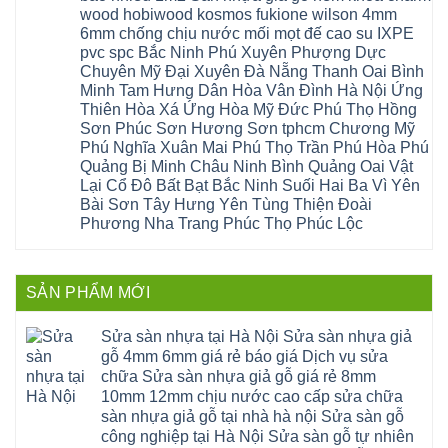
Sóc
ở
thanh
Hà
Thọ
wood hobiwood kosmos fukione wilson 4mm
Sơn
Sửa
xuân
Nội
Phúc
Ninh
sàn
cầu
Sửa
6mm chống chịu nước mối mọt đế cao su IXPE
Lộc
Bình
gỗ
giấy
sàn
Hát
pvc spc Bắc Ninh Phú Xuyên Phượng Dực
Thái
bị
hoành
nhựa
Môn
Bình
hở
bồ
Chuyên Mỹ Đại Xuyên Đà Nẵng Thanh Oai Bình
giả
Sài
Vĩnh
tại
hạ
gỗ
Gòn
Minh Tam Hưng Dân Hòa Vân Đình Hà Nội Ứng
Phúc
Hà
long
Sửa
Thạch
Tây
Nội
ninh
Thiên Hòa Xá Ứng Hòa Mỹ Đức Phú Thọ Hồng
mặt
Thất
Hồ
Sửa
giang
bậc
Sơn Phúc Sơn Hương Sơn tphcm Chương Mỹ
Hạ
Thanh
sàn
hoàng
cầu
Bằng
Hóa
gỗ
Phú Nghĩa Xuân Mai Phú Thọ Trần Phú Hòa Phú
mai
thang
Tây
Đống
công
quảng
nhựa
Quảng Bị Minh Châu Ninh Bình Quảng Oai Vật
Phương
Đa
nghiệp
ninh
sửa
tphcm
Nghệ
Lại Cổ Đô Bất Bạt Bắc Ninh Suối Hai Ba Vì Yên
bị
tây
cửa
Hòa
An
hở
hồ
nhựa
Bài Sơn Tây Hưng Yên Tùng Thiện Đoài
Lạc
Sửa
sơn
composite
Yên
Phương Nha Trang Phúc Thọ Phúc Lộc
sàn
tây
Thanh
Xuân
nhựa
hưng
Trì
Quốc
Không
giả
yên
Đại
Oai
có
gỗ
thạch
Thanh
Hưng
bình
Sửa
thất
Nam
Đạo
luận
mặt
mê
SẢN PHẨM MỚI
Phù
ở
Đà
bậc
linh
tphcm
Sàn
Nẵng
cầu
thanh
Ngọc
nhựa
Kiều
thang
trì
Hồi
hèm
Sửa sàn nhựa tại Hà Nội Sửa sàn nhựa giả
Phú
nhựa
bắc
Thanh
khóa
Phú
sửa
ninh
gỗ 4mm 6mm giá rẻ báo giá Dịch vụ sửa
Liệt
glotex
Cát
cửa
mỹ
Thượng
4mm
Hoài
chữa Sửa sàn nhựa giả gỗ giá rẻ 8mm
nhựa
đức
Phúc
6mm
Đức
composite
quốc
10mm 12mm chịu nước cao cấp sửa chữa
Sài
báo
Lâm
Phú
oai
Gòn
giá
Đồng
sàn nhựa giả gỗ tại nhà hà nội Sửa sàn gỗ
Diễn
hà
Thường
bao
Dương
Xuân
đông
Tín
công nghiệp tại Hà Nội Sửa sàn gỗ tự nhiên
nhiêu
Hòa
Đỉnh
hải
Chương