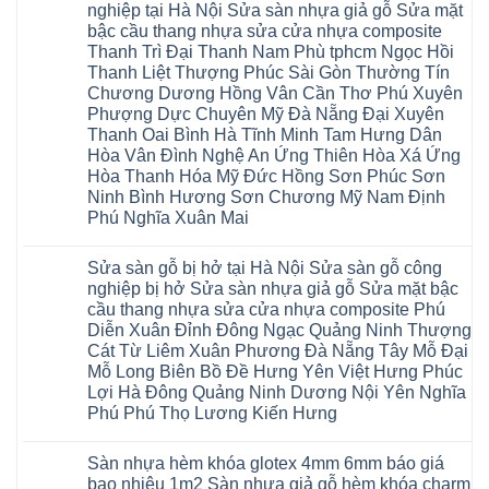
Xuân
luận
Bình
nghiệp tại Hà Nội Sửa sàn nhựa giả gỗ Sửa mặt
gỗ
Xuân
Kim
ở
Dương
cong
Đoan
bậc cầu thang nhựa sửa cửa nhựa composite
Động
Sửa
Thủ
vênh
Hùng
Văn
chữa
Thanh Trì Đại Thanh Nam Phù tphcm Ngọc Hồi
Đức
Sửa
Thanh
Giang
sàn
Thanh
mặt
Ba
Thanh Liệt Thượng Phúc Sài Gòn Thường Tín
Cầu
gỗ
Xuân
bậc
Cầu
Giấy
bị
Chương Dương Hồng Vân Cần Thơ Phú Xuyên
Thái
cầu
Giấy
Văn
phồng
Nguyên
thang
Hạ
Phượng Dực Chuyên Mỹ Đà Nẵng Đại Xuyên
Lâm
tại
Phú
nhựa
Hòa
tphcm
Hà
Thanh Oai Bình Hà Tĩnh Minh Tam Hưng Dân
Thọ
sửa
Cẩm
Khoái
Nội
Bắc
cửa
Hòa Vân Đình Nghệ An Ứng Thiên Hòa Xá Ứng
Khê
Châu
Sửa
Giang
nhựa
Tây
sàn
Hòa Thanh Hóa Mỹ Đức Hồng Sơn Phúc Sơn
Long
composite
Hồ
gỗ
Biên
hoài
Ninh Bình Hương Sơn Chương Mỹ Nam Định
Yên
công
Hải
đức
Lập
Phú Nghĩa Xuân Mai
nghiệp
Dương
đan
Thanh
tại
Hải
phượng
Sơn
Không
Hà
Phòng
tphcm
Phù
có
Nội
Bắc
thanh
Sửa sàn gỗ bị hở tại Hà Nội Sửa sàn gỗ công
Ninh
bình
Sửa
Ninh
oai
hưng
luận
nghiệp bị hở Sửa sàn nhựa giả gỗ Sửa mặt bậc
sàn
Gia
ứng
yên
ở
nhựa
Lâm
cầu thang nhựa sửa cửa nhựa composite Phú
hòa
Lâm
Sửa
giả
Hà
long
Thao
chữa
Diễn Xuân Đỉnh Đông Ngạc Quảng Ninh Thượng
gỗ
Nam
biên
Tam
sàn
Sửa
Hà
Cát Từ Liêm Xuân Phương Đà Nẵng Tây Mỗ Đại
sài
Nông
gỗ
mặt
Nội
gòn
hải
tại
Mỗ Long Biên Bồ Đề Hưng Yên Việt Hưng Phúc
bậc
Hưng
đông
phòng
Hà
cầu
Lợi Hà Đông Quảng Ninh Dương Nội Yên Nghĩa
Yên
anh
Thanh
Nội
thang
Đông
sóc
Thủy
Sửa
Phú Phú Thọ Lương Kiến Hưng
nhựa
Anh
sơn
Tân
sàn
sửa
Quảng
gia
Không
Sơn
gỗ
cửa
Ninh
lâm
có
công
nhựa
Sàn nhựa hèm khóa glotex 4mm 6mm báo giá
Nam
đà
bình
nghiệp
composite
Định
nẵng
luận
tại
bao nhiêu 1m2 Sàn nhựa giả gỗ hèm khóa charm
Phúc