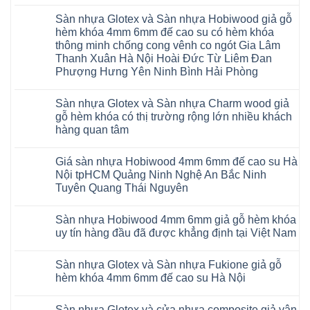
Không
AURUM
có
Floor
Sàn nhựa Glotex và Sàn nhựa Hobiwood giả gỗ
bình
nhập
luận
hèm khóa 4mm 6mm đế cao su có hèm khóa
khẩu
ở
Malaysia
thông minh chống cong vênh co ngót Gia Lâm
Sửa
RUM
sàn
Thanh Xuân Hà Nội Hoài Đức Từ Liêm Đan
14
nhựa
AI
Phượng Hưng Yên Ninh Bình Hải Phòng
giả
15
gỗ
Không
AI
hèm
có
13
khóa
Sàn nhựa Glotex và Sàn nhựa Charm wood giả
bình
RUM
4mm
luận
AI
gỗ hèm khóa có thị trường rộng lớn nhiều khách
6mm
ở
35
đế
hàng quan tâm
Sàn
AI
cao
nhựa
36
Không
su
Glotex
RUM
có
glotex
và
AI
Giá sàn nhựa Hobiwood 4mm 6mm đế cao su Hà
bình
charm
Sàn
37
luận
wood
Nội tpHCM Quảng Ninh Nghệ An Bắc Ninh
nhựa
AI
ở
hobiwood
Hobiwood
Tuyên Quang Thái Nguyên
dày
Sàn
kosmos
giả
12mm
nhựa
fukione
gỗ
Không
bản
Glotex
wilson
hèm
có
to
và
mikado
Sàn nhựa Hobiwood 4mm 6mm giả gỗ hèm khóa
khóa
bình
tại
Sàn
4mm
4mm
luận
uy tín hàng đầu đã được khẳng định tại Việt Nam
Hà
nhựa
6mm
ở
6mm
Nội
Charm
báo
Giá
đế
Không
Thanh
wood
giá
sàn
cao
có
Xuân
giả
thợ
Sàn nhựa Glotex và Sàn nhựa Fukione giả gỗ
nhựa
su
bình
Thanh
gỗ
Sửa
Hobiwood
có
luận
hèm khóa 4mm 6mm đế cao su Hà Nội
Trì
hèm
sàn
4mm
ở
hèm
Bắc
khóa
nhựa
6mm
Sàn
khóa
Không
Ninh
có
bao
đế
nhựa
thông
có
Cầu
thị
nhiêu
Sàn nhựa Glotex và cửa nhựa composite giả vân
cao
Hobiwood