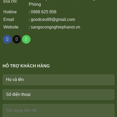
Địa chỉ:
Phòng
Hotline
: 0988 625 858
Email
:
goodceo88@gmail.com
Website
:
sangocongnghiephanoi.vn
HỖ TRỢ KHÁCH HÀNG