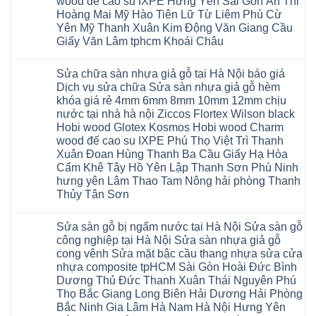
wood đế cao su IXPE Hưng Yên Sài Gòn Ân Thi
rẻ
tại
Ninh
của
Bắc
Hoàng Mai Mỹ Hào Tiên Lữ Từ Liêm Phù Cừ
Hà
Bình
nước
Ninh
Nội
Thái
nào
Yên Mỹ Thanh Xuân Kim Động Văn Giang Cầu
Thanh
báo
Bình
Hà
Xuân
Giấy Văn Lâm tphcm Khoái Châu
giá
Thanh
Nội
Tây
cửa
Hóa
Thanh
Không
Hồ
nhựa
Quỳnh
Xuân
có
Hải
nhà
Phụ
tpHCM
Sửa chữa sàn nhựa giả gỗ tại Hà Nội báo giá
bình
Phòng
vệ
Phú
Đà
luận
Thái
Dịch vụ sửa chữa Sửa sàn nhựa giả gỗ hèm
sinh
Thọ
Nẵng
ở
Bình
giá
khóa giá rẻ 4mm 6mm 8mm 10mm 12mm chịu
Lào
Gia
Thợ
Hưng
rẻ
Cai
Lâm
sửa
nước tại nhà hà nội Ziccos Flortex Wilson black
Yên
tpHCM
Tuyên
Phú
sàn
Hà
Hobi wood Glotex Kosmos Hobi wood Charm
Thanh
Quang
Thọ
nhựa
Đông
Xuân
Hải
thợ
wood đế cao su IXPE Phú Thọ Việt Trì Thanh
Hạ
Bắc
Phòng
sửa
Long
Xuân Đoan Hùng Thanh Ba Cầu Giấy Hạ Hòa
Ninh
Sóc
sàn
Ninh
Sơn
nhà
Cẩm Khê Tây Hồ Yên Lập Thanh Sơn Phù Ninh
Bình
Ninh
thợ
hưng yên Lâm Thao Tam Nông hải phòng Thanh
Đà
Bình
sửa
Nẵng
Hưng
sàn
Thủy Tân Sơn
Quảng
Yên
gỗ
Ninh
Không
tại
có
Hà
Sửa sàn gỗ bị ngấm nước tại Hà Nội Sửa sàn gỗ
bình
Nội
luận
báo
công nghiệp tại Hà Nội Sửa sàn nhựa giả gỗ
ở
giá
cong vênh Sửa mặt bậc cầu thang nhựa sửa cửa
Sửa
Dịch
chữa
nhựa composite tpHCM Sài Gòn Hoài Đức Bình
vụ
sàn
sửa
Dương Thủ Đức Thanh Xuân Thái Nguyên Phú
nhựa
chữa
giả
Thọ Bắc Giang Long Biên Hải Dương Hải Phòng
Sửa
gỗ
sàn
Bắc Ninh Gia Lâm Hà Nam Hà Nội Hưng Yên
tại
nhựa