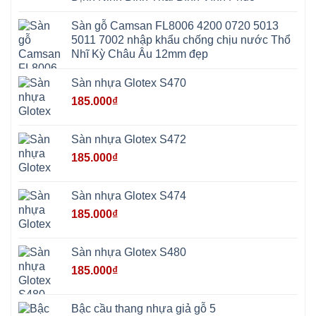
Hòa
Ninh
Mỹ
Trung
Đức
Giã
Sàn gỗ Camsan FL8006 4200 0720 5013
Phú
Kim
5011 7002 nhập khẩu chống chịu nước Thổ
Thọ
Anh
Hồng
Nhĩ Kỳ Châu Âu 12mm đẹp
Sơn
Phúc
Sơn
Sàn nhựa Glotex S470
Hương
Sơn
185.000
₫
tphcm
Chương
Mỹ
Phú
Sàn nhựa Glotex S472
Nghĩa
Xuân
185.000
₫
Mai
Phú
Thọ
Trần
Sàn nhựa Glotex S474
Phú
Hòa
185.000
₫
Phú
Quảng
Bị
Minh
Châu
Sàn nhựa Glotex S480
Ninh
Bình
185.000
₫
Quảng
Oai
Vật
Lại
Bậc cầu thang nhựa giả gỗ 5
Cổ