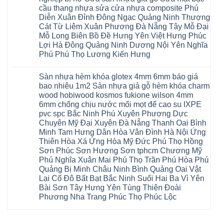
Gia
ứng
yên
ở
nhựa
Lâm
cầu thang nhựa sửa cửa nhựa composite Phú
hòa
Lâm
Sửa
giả
Hà
long
Thao
chữa
Diễn Xuân Đỉnh Đông Ngạc Quảng Ninh Thượng
gỗ
Nam
biên
Tam
sàn
Sửa
Hà
Cát Từ Liêm Xuân Phương Đà Nẵng Tây Mỗ Đại
sài
Nông
gỗ
mặt
Nội
gòn
hải
tại
Mỗ Long Biên Bồ Đề Hưng Yên Việt Hưng Phúc
bậc
Hưng
đông
phòng
Hà
cầu
Lợi Hà Đông Quảng Ninh Dương Nội Yên Nghĩa
Yên
anh
Thanh
Nội
thang
Đông
sóc
Thủy
Sửa
Phú Phú Thọ Lương Kiến Hưng
nhựa
Anh
sơn
Tân
sàn
sửa
Quảng
gia
Không
Sơn
gỗ
cửa
Ninh
lâm
có
công
nhựa
Sàn nhựa hèm khóa glotex 4mm 6mm báo giá
Nam
đà
bình
nghiệp
composite
Định
nẵng
luận
tại
bao nhiêu 1m2 Sàn nhựa giả gỗ hèm khóa charm
Phúc
Sóc
ở
thanh
Hà
Thọ
wood hobiwood kosmos fukione wilson 4mm
Sơn
Sửa
xuân
Nội
Phúc
Ninh
sàn
cầu
Sửa
6mm chống chịu nước mối mọt đế cao su IXPE
Lộc
Bình
gỗ
giấy
sàn
Hát
pvc spc Bắc Ninh Phú Xuyên Phượng Dực
Thái
bị
hoành
nhựa
Môn
Bình
hở
bồ
Chuyên Mỹ Đại Xuyên Đà Nẵng Thanh Oai Bình
giả
Sài
Vĩnh
tại
hạ
gỗ
Gòn
Minh Tam Hưng Dân Hòa Vân Đình Hà Nội Ứng
Phúc
Hà
long
Sửa
Thạch
Tây
Nội
ninh
Thiên Hòa Xá Ứng Hòa Mỹ Đức Phú Thọ Hồng
mặt
Thất
Hồ
Sửa
giang
bậc
Sơn Phúc Sơn Hương Sơn tphcm Chương Mỹ
Hạ
Thanh
sàn
hoàng
cầu
Bằng
Hóa
gỗ
Phú Nghĩa Xuân Mai Phú Thọ Trần Phú Hòa Phú
mai
thang
Tây
Đống
công
quảng
nhựa
Quảng Bị Minh Châu Ninh Bình Quảng Oai Vật
Phương
Đa
nghiệp
ninh
sửa
tphcm
Nghệ
Lại Cổ Đô Bất Bạt Bắc Ninh Suối Hai Ba Vì Yên
bị
tây
cửa
Hòa
An
hở
hồ
nhựa
Bài Sơn Tây Hưng Yên Tùng Thiện Đoài
Lạc
Sửa
sơn
composite
Yên
Phương Nha Trang Phúc Thọ Phúc Lộc
sàn
tây
Thanh
Xuân
nhựa
hưng
Trì
Quốc
Không
giả
yên
Đại
Oai
có
gỗ
thạch
Thanh