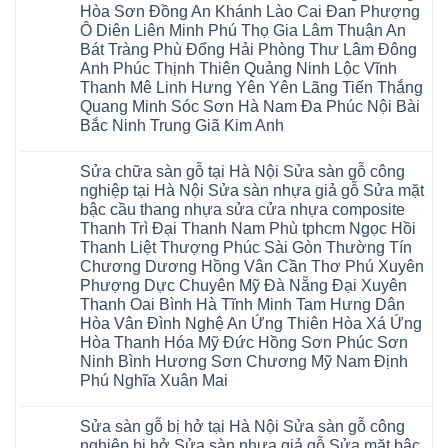
Thi
mặt
Hà
Hòa Sơn Đồng An Khánh Lào Cai Đan Phượng
Kosmos
Hoàng
bậc
Nội
Hobi
Mai
Ô Diên Liên Minh Phú Thọ Gia Lâm Thuận An
cầu
Sửa
wood
Mỹ
thang
sàn
Bát Tràng Phù Đổng Hải Phòng Thư Lâm Đông
Charm
Hào
nhựa
gỗ
wood
Tiên
Anh Phúc Thịnh Thiên Quảng Ninh Lộc Vĩnh
sửa
công
đế
Lữ
cửa
Thanh Mê Linh Hưng Yên Yên Lãng Tiến Thắng
nghiệp
cao
Từ
nhựa
tại
su
Quang Minh Sóc Sơn Hà Nam Đa Phúc Nội Bài
Liêm
composite
Hà
IXPE
Phù
tpHCM
Bắc Ninh Trung Giã Kim Anh
Nội
Phú
Cừ
Sài
Sửa
Thọ
Yên
Không
Gòn
sàn
Việt
Mỹ
có
Hoài
nhựa
Trì
Sửa chữa sàn gỗ tại Hà Nội Sửa sàn gỗ công
Thanh
bình
Đức
giả
Thanh
Xuân
luận
Bình
nghiệp tại Hà Nội Sửa sàn nhựa giả gỗ Sửa mặt
gỗ
Xuân
Kim
ở
Dương
cong
Đoan
bậc cầu thang nhựa sửa cửa nhựa composite
Động
Sửa
Thủ
vênh
Hùng
Văn
chữa
Thanh Trì Đại Thanh Nam Phù tphcm Ngọc Hồi
Đức
Sửa
Thanh
Giang
sàn
Thanh
mặt
Ba
Thanh Liệt Thượng Phúc Sài Gòn Thường Tín
Cầu
gỗ
Xuân
bậc
Cầu
Giấy
bị
Chương Dương Hồng Vân Cần Thơ Phú Xuyên
Thái
cầu
Giấy
Văn
phồng
Nguyên
thang
Hạ
Phượng Dực Chuyên Mỹ Đà Nẵng Đại Xuyên
Lâm
tại
Phú
nhựa
Hòa
tphcm
Hà
Thanh Oai Bình Hà Tĩnh Minh Tam Hưng Dân
Thọ
sửa
Cẩm
Khoái
Nội
Bắc
cửa
Hòa Vân Đình Nghệ An Ứng Thiên Hòa Xá Ứng
Khê
Châu
Sửa
Giang
nhựa
Tây
sàn
Hòa Thanh Hóa Mỹ Đức Hồng Sơn Phúc Sơn
Long
composite
Hồ
gỗ
Biên
hoài
Ninh Bình Hương Sơn Chương Mỹ Nam Định
Yên
công
Hải
đức
Lập
Phú Nghĩa Xuân Mai
nghiệp
Dương
đan
Thanh
tại
Hải
phượng
Sơn
Không
Hà
Phòng
tphcm
Phù
có
Nội
Bắc
thanh
Sửa sàn gỗ bị hở tại Hà Nội Sửa sàn gỗ công
Ninh
bình
Sửa
Ninh
oai
hưng
luận
nghiệp bị hở Sửa sàn nhựa giả gỗ Sửa mặt bậc
sàn