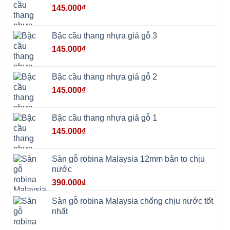
Đô
145.000
₫
Bất
Bạt
Bắc
Ninh
Bậc cầu thang nhựa giả gỗ 3
Suối
Hai
145.000
₫
Ba
Vì
Yên
Bài
Bậc cầu thang nhựa giả gỗ 2
Sơn
Tây
145.000
₫
Hưng
Yên
Tùng
Thiện
Bậc cầu thang nhựa giả gỗ 1
Đoài
Phương
145.000
₫
Nha
Trang
Phúc
Thọ
Sàn gỗ robina Malaysia 12mm bản to chịu
Phúc
Lộc
nước
390.000
₫
Sàn gỗ robina Malaysia chống chịu nước tốt
nhất