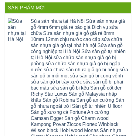
Hưng
bình
Sửa
thất
Nam
Đạo
luận
mặt
mê
SẢN PHẨM MỚI
Phù
ở
Đà
bậc
linh
tphcm
Sàn
Nẵng
cầu
thanh
Ngọc
nhựa
Kiều
thang
trì
Hồi
hèm
Sửa sàn nhựa tại Hà Nội Sửa sàn nhựa giả
Phú
nhựa
bắc
Thanh
khóa
Phú
sửa
ninh
gỗ 4mm 6mm giá rẻ báo giá Dịch vụ sửa
Liệt
glotex
Cát
cửa
mỹ
Thượng
4mm
Hoài
chữa Sửa sàn nhựa giả gỗ giá rẻ 8mm
nhựa
đức
Phúc
6mm
Đức
composite
quốc
10mm 12mm chịu nước cao cấp sửa chữa
Sài
báo
Lâm
Phú
oai
Gòn
giá
Đồng
sàn nhựa giả gỗ tại nhà hà nội Sửa sàn gỗ
Diễn
hà
Thường
bao
Dương
Xuân
đông
Tín
công nghiệp tại Hà Nội Sửa sàn gỗ tự nhiên
nhiêu
Hòa
Đỉnh
hải
Chương
1m2
Sơn
tại Hà Nội sửa chữa sàn nhựa giả gỗ bị
Đông
phòng
Dương
Sàn
Đồng
Ngạc
phú
Hồng
phồng sửa chữa sàn nhựa giả gỗ bị ngập
nhựa
An
Quảng
xuyên
Vân
giả
Khánh
nước sửa chữa sàn nhựa giả gỗ bị hỏng sửa
Ninh
đống
Cần
gỗ
Lào
Thượng
đa
Thơ
sàn gỗ bị mối mọt sửa sàn gỗ bị cong vênh
hèm
Cai
Cát
phú
Phú
khóa
Đan
sửa sàn gỗ bị trầy xước sửa sàn gỗ bị phai
Từ
thọ
Xuyên
charm
Phượng
Liêm
nam
Phượng
bạc màu sửa sàn gỗ bị kêu Sàn gỗ cốt đen
wood
Ô
Xuân
từ
Dực
hobiwood
Diên
Phương
Richy Star Luxus Sàn gỗ Malaysia nhập
liêm
Chuyên
kosmos
Liên
Đà
bắc
Mỹ
fukione
khẩu Sàn gỗ Robina Sàn gỗ an cường Sàn
Minh
Nẵng
giang
Đà
wilson
Phú
Tây
bắc
gỗ nhựa ngoài trời Sàn gỗ tự nhiên U floor
Nẵng
4mm
Thọ
Mỗ
từ
Đại
6mm
Gia
Sàn gỗ xương cá Fortune An cường
Đại
liêm
Xuyên
chống
Lâm
Mỗ
Camsan Egger Sàn gỗ Charm wood
Thanh
chịu
Thuận
Long
Oai
nước
An
Kampong Povar Ziccos Flortex Winblack
Biên
Bình
mối
Bát
Bồ
Hà
Wilson black Hobi wood Monas Sàn nhựa
mọt
Tràng
Đề
Tĩnh
đế
Phù