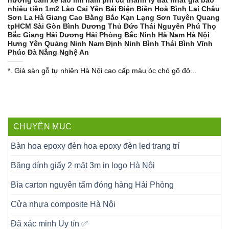
hương căm xe lào lim nam phi cũ thanh lý đắt nhất giá bao
nhiêu tiền 1m2 Lào Cai Yên Bái Điện Biên Hoà Bình Lai Châu
Sơn La Hà Giang Cao Bằng Bắc Kạn Lạng Sơn Tuyên Quang
tpHCM Sài Gòn Bình Dương Thủ Đức Thái Nguyên Phú Thọ
Bắc Giang Hải Dương Hải Phòng Bắc Ninh Hà Nam Hà Nội
Hưng Yên Quảng Ninh Nam Định Ninh Bình Thái Bình Vĩnh
Phúc Đà Nẵng Nghệ An
*. Giá sàn gỗ tự nhiên Hà Nội cao cấp màu óc chó gõ đỏ...
CHUYÊN MỤC
Bàn hoa epoxy đèn hoa epoxy đèn led trang trí
Băng dính giấy 2 mặt 3m in logo Hà Nội
Bìa carton nguyên tấm đóng hàng Hải Phòng
Cửa nhựa composite Hà Nội
Đã xác minh Uy tín ✅