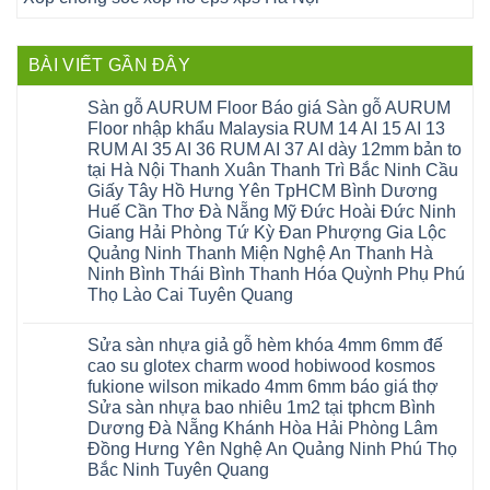
BÀI VIẾT GẦN ĐÂY
Sàn gỗ AURUM Floor Báo giá Sàn gỗ AURUM
Floor nhập khẩu Malaysia RUM 14 AI 15 AI 13
RUM AI 35 AI 36 RUM AI 37 AI dày 12mm bản to
tại Hà Nội Thanh Xuân Thanh Trì Bắc Ninh Cầu
Giấy Tây Hồ Hưng Yên TpHCM Bình Dương
Huế Cần Thơ Đà Nẵng Mỹ Đức Hoài Đức Ninh
Giang Hải Phòng Tứ Kỳ Đan Phượng Gia Lộc
Quảng Ninh Thanh Miện Nghệ An Thanh Hà
Ninh Bình Thái Bình Thanh Hóa Quỳnh Phụ Phú
Thọ Lào Cai Tuyên Quang
Không
có
Sửa sàn nhựa giả gỗ hèm khóa 4mm 6mm đế
bình
luận
cao su glotex charm wood hobiwood kosmos
ở
fukione wilson mikado 4mm 6mm báo giá thợ
Sàn
gỗ
Sửa sàn nhựa bao nhiêu 1m2 tại tphcm Bình
AURUM
Dương Đà Nẵng Khánh Hòa Hải Phòng Lâm
Floor
Báo
Đồng Hưng Yên Nghệ An Quảng Ninh Phú Thọ
giá
Bắc Ninh Tuyên Quang
Sàn
gỗ