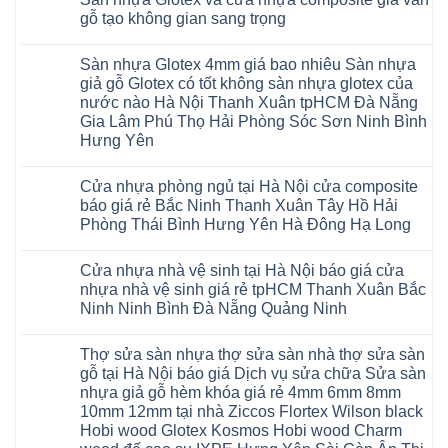
minh
bình
Giấy
trường
1m2
su
4mm
chống
luận
gỗ tạo không gian sang trọng
Tây
rộng
tại
Hà
6mm
ở
cong
Hồ
lớn
tphcm
Nội
giả
Sàn
vênh
Không
Hưng
nhiều
Bình
tpHCM
gỗ
nhựa
co
có
Yên
khách
Dương
Sàn nhựa Glotex 4mm giá bao nhiêu Sàn nhựa
Quảng
hèm
Glotex
ngót
bình
TpHCM
hàng
Đà
Ninh
khóa
và
Gia
luận
giả gỗ Glotex có tốt không sàn nhựa glotex của
Bình
quan
Nẵng
Nghệ
uy
Sàn
ở
Lâm
Dương
tâm
Khánh
nước nào Hà Nội Thanh Xuân tpHCM Đà Nẵng
An
tín
nhựa
Sàn
Thanh
Huế
Hòa
Bắc
hàng
Fukione
nhựa
Xuân
Gia Lâm Phú Thọ Hải Phòng Sóc Sơn Ninh Bình
Cần
Hải
Ninh
đầu
giả
Glotex
Hà
Thơ
Phòng
Hưng Yên
Tuyên
đã
gỗ
và
Nội
Đà
Lâm
Quang
được
hèm
cửa
Hoài
Nẵng
Không
Đồng
Thái
khẳng
khóa
nhựa
Đức
Mỹ
có
Hưng
Nguyên
định
4mm
composite
Từ
Cửa nhựa phòng ngủ tại Hà Nội cửa composite
Đức
bình
Yên
tại
6mm
giả
Liêm
Hoài
luận
Nghệ
báo giá rẻ Bắc Ninh Thanh Xuân Tây Hồ Hải
Việt
đế
vân
Đan
Đức
ở
An
Nam
cao
gỗ
Phượng
Phòng Thái Bình Hưng Yên Hà Đông Hạ Long
Ninh
Sàn
Quảng
su
tạo
Hưng
Giang
nhựa
Ninh
Không
Hà
không
Yên
Hải
Glotex
Phú
có
Nội
gian
Ninh
Phòng
4mm
Thọ
Cửa nhựa nhà vệ sinh tại Hà Nội báo giá cửa
bình
sang
Bình
Tứ
giá
Bắc
luận
trọng
Hải
nhựa nhà vệ sinh giá rẻ tpHCM Thanh Xuân Bắc
Kỳ
bao
Ninh
ở
Phòng
Đan
nhiêu
Ninh Ninh Bình Đà Nẵng Quảng Ninh
Tuyên
Cửa
Phượng
Sàn
Quang
nhựa
Gia
nhựa
Không
phòng
Lộc
giả
có
ngủ
Thợ sửa sàn nhựa thợ sửa sàn nhà thợ sửa sàn
Quảng
gỗ
bình
tại
Ninh
Glotex
luận
gỗ tại Hà Nội báo giá Dịch vụ sửa chữa Sửa sàn
Hà
ở
Thanh
có
Nội
nhựa giả gỗ hèm khóa giá rẻ 4mm 6mm 8mm
Cửa
Miện
tốt
cửa
nhựa
Nghệ
không
10mm 12mm tại nhà Ziccos Flortex Wilson black
composite
nhà
An
sàn
báo
Hobi wood Glotex Kosmos Hobi wood Charm
vệ
Thanh
nhựa
giá
sinh
Hà
glotex