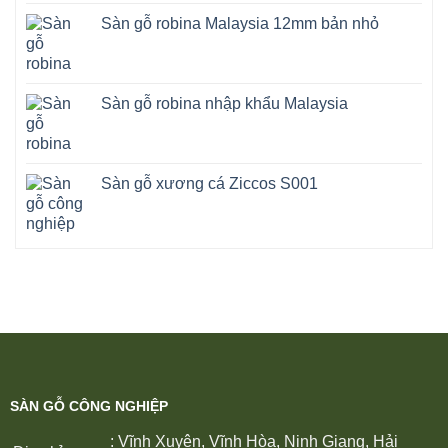
Sàn gỗ robina Malaysia 12mm bản nhỏ
Sàn gỗ robina nhập khẩu Malaysia
Sàn gỗ xương cá Ziccos S001
SÀN GỖ CÔNG NGHIỆP
: Vĩnh Xuyên, Vĩnh Hòa, Ninh Giang, Hải