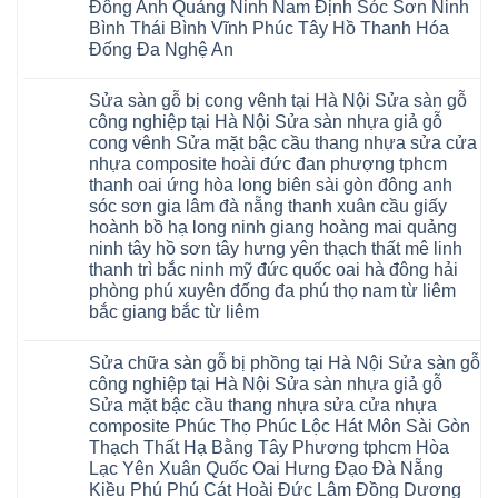
Hà
Đông Anh Quảng Ninh Nam Định Sóc Sơn Ninh
giả
Nội
gỗ
Bình Thái Bình Vĩnh Phúc Tây Hồ Thanh Hóa
báo
hèm
giá
Đống Đa Nghệ An
khóa
Dịch
giá
Không
vụ
rẻ
có
sửa
4mm
Sửa sàn gỗ bị cong vênh tại Hà Nội Sửa sàn gỗ
bình
chữa
6mm
luận
Sửa
công nghiệp tại Hà Nội Sửa sàn nhựa giả gỗ
8mm
ở
sàn
10mm
cong vênh Sửa mặt bậc cầu thang nhựa sửa cửa
Sửa
nhựa
12mm
sàn
nhựa composite hoài đức đan phượng tphcm
giả
tại
gỗ
gỗ
nhà
thanh oai ứng hòa long biên sài gòn đông anh
bị
hèm
Ziccos
ngấm
sóc sơn gia lâm đà nẵng thanh xuân cầu giấy
khóa
Flortex
nước
giá
Wilson
hoành bồ hạ long ninh giang hoàng mai quảng
tại
rẻ
black
Hà
ninh tây hồ sơn tây hưng yên thạch thất mê linh
4mm
Hobi
Nội
6mm
thanh trì bắc ninh mỹ đức quốc oai hà đông hải
wood
Sửa
8mm
Glotex
sàn
phòng phú xuyên đống đa phú thọ nam từ liêm
10mm
Kosmos
gỗ
12mm
bắc giang bắc từ liêm
Hobi
công
chịu
wood
nghiệp
Không
nước
Charm
tại
có
tại
wood
Hà
Sửa chữa sàn gỗ bị phồng tại Hà Nội Sửa sàn gỗ
bình
nhà
đế
Nội
luận
hà
công nghiệp tại Hà Nội Sửa sàn nhựa giả gỗ
cao
Sửa
ở
nội
su
Sửa mặt bậc cầu thang nhựa sửa cửa nhựa
sàn
Sửa
Ziccos
IXPE
nhựa
sàn
Flortex
composite Phúc Thọ Phúc Lộc Hát Môn Sài Gòn
Hưng
giả
gỗ
Wilson
Yên
Thạch Thất Hạ Bằng Tây Phương tphcm Hòa
gỗ
bị
black
Sài
cong
cong
Hobi
Lạc Yên Xuân Quốc Oai Hưng Đạo Đà Nẵng
Gòn
vênh
vênh
wood
Ân
Kiều Phú Phú Cát Hoài Đức Lâm Đồng Dương
Sửa
tại
Glotex