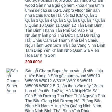
Glotex Kosmos Hobi wood Sàn nhựa Charm
Hưng
Minh
cao
Đổng
Yên
Tam
wood Sàn nhựa giả gỗ hèm khóa 4mm 6mm
su
Hải
Việt
Hưng
IXPE
Phòng
8mm đế cao su IXPE Anpro vfloor tấm sàn
Hưng
Dân
pvc
Thư
Phúc
Hòa
nhựa chịu lực tại Hà Nội tp.HCM Quận 1
spc
Lâm
Lợi
Vân
Bắc
Đông
Quận 3 Quận 4 Quận 5 Quận 6 Quận 7 Quận
Hà
Đình
Ninh
Anh
Đông
Nghệ
8 Quận 10 Quận 11 Quận 12 Tân Bình Bình
Phú
Phúc
Quảng
An
Xuyên
Thịnh
Ninh
Tân Bình Thạnh Tân Phú Gò Vấp Phú
Ứng
Phượng
Thiên
Dương
Thiên
Dực
Nhuận thành phố Thủ Đức HCM Đà Nẵng
Quảng
Nội
Hòa
Chuyên
Ninh
Yên
Hải Châu Cẩm Lệ Thanh Khê Liên Chiểu
Xá
Mỹ
Lộc
Nghĩa
Ứng
Đại
Vĩnh
Ngũ Hành Sơn Sơn Trà Hòa Vang Ninh Bình
Phú
Hòa
Xuyên
Thanh
Phú
Tam Điệp Yên Khánh Nho Quan Gia Viễn
Thanh
Đà
Mê
Thọ
Hóa
Nẵng
Linh
Hoa Lư Kim Sơn
Lương
Mỹ
Thanh
Hưng
Kiến
Đức
Oai
Yên
290.000
₫
Hưng
Hồng
Bình
Yên
Sơn
Minh
Lãng
Phúc
Sàn gỗ Charm Super Aqua sàn gỗ siêu chịu
Tam
Tiến
Sơn
Hưng
Thắng
nước Báo giá Sàn gỗ charm wood W5010
Ninh
Dân
Quang
Bình
Hòa
W5005 W5012 W5015 W5019 W5011
Minh
Hương
Vân
Sóc
W5008 W5002 EIR sần theo vân dày 12mm
Sơn
Đình
Sơn
Chương
Hà
Hà
bao nhiêu tiền 1m2 tại Hà Nội tpHCM Sài
Mỹ
Nội
Nam
Gòn Bình Dương Thủ Đức Thái Nguyên Phú
Nam
Ứng
Đa
Định
Thiên
Phúc
Thọ Bắc Giang Hải Dương Hải Phòng Bắc
Phú
Hòa
Nội
Nghĩa
Ninh Hà Nam Hưng Yên Quảng Ninh Nam
Xá
Bài
Xuân
Ứng
Bắc
Định Ninh Bình Thái Bình Vĩnh Phúc
Mai