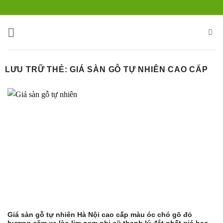
Bỏ
qua
nội
dung
LƯU TRỮ THẺ:
GIÁ SÀN GỖ TỰ NHIÊN CAO CẤP
Giá sàn gỗ tự nhiên Hà Nội cao cấp màu óc chó gõ đỏ