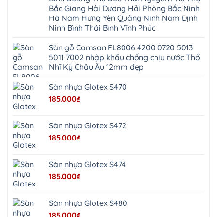
Đa
Định
Thiên
Phúc
Bắc Giang Hải Dương Hải Phòng Bắc Ninh
Phú
Hòa
Nội
Nghĩa
Hà Nam Hưng Yên Quảng Ninh Nam Định
Xá
Bài
Xuân
Ứng
Bắc
Ninh Bình Thái Bình Vĩnh Phúc
Mai
Hòa
Ninh
Mỹ
Trung
Đức
Giã
Sàn gỗ Camsan FL8006 4200 0720 5013
Phú
Kim
5011 7002 nhập khẩu chống chịu nước Thổ
Thọ
Anh
Hồng
Nhĩ Kỳ Châu Âu 12mm đẹp
Sơn
Phúc
Sơn
Sàn nhựa Glotex S470
Hương
Sơn
185.000
₫
tphcm
Chương
Mỹ
Phú
Sàn nhựa Glotex S472
Nghĩa
Xuân
185.000
₫
Mai
Phú
Thọ
Trần
Sàn nhựa Glotex S474
Phú
Hòa
185.000
₫
Phú
Quảng
Bị
Minh
Châu
Sàn nhựa Glotex S480
Ninh
Bình
185.000
₫