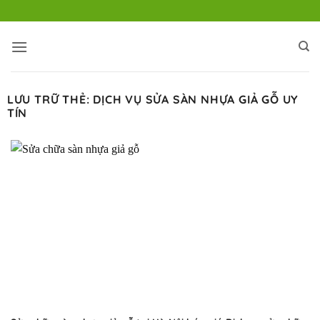
Bỏ
qua
nội
dung
LƯU TRỮ THẺ:
DỊCH VỤ SỬA SÀN NHỰA GIẢ GỖ UY
TÍN