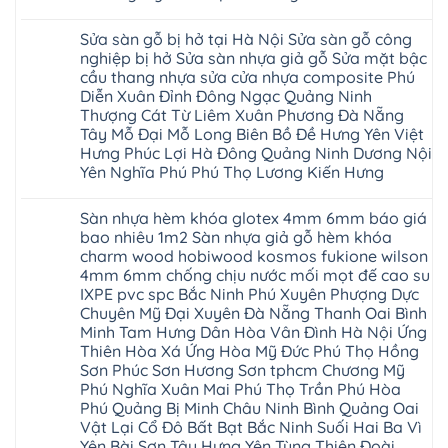
Thanh
tại
Hải
phượng
Sơn
Không
Hà
Phòng
tphcm
Phù
có
Nội
Bắc
Sửa sàn gỗ bị hở tại Hà Nội Sửa sàn gỗ công
thanh
Ninh
bình
Sửa
Ninh
oai
hưng
luận
nghiệp bị hở Sửa sàn nhựa giả gỗ Sửa mặt bậc
sàn
Gia
ứng
yên
ở
nhựa
Lâm
cầu thang nhựa sửa cửa nhựa composite Phú
hòa
Lâm
Sửa
giả
Hà
long
Thao
chữa
Diễn Xuân Đỉnh Đông Ngạc Quảng Ninh
gỗ
Nam
biên
Tam
sàn
Sửa
Thượng Cát Từ Liêm Xuân Phương Đà Nẵng
Hà
sài
Nông
gỗ
mặt
Nội
gòn
hải
tại
Tây Mỗ Đại Mỗ Long Biên Bồ Đề Hưng Yên Việt
bậc
Hưng
đông
phòng
Hà
cầu
Hưng Phúc Lợi Hà Đông Quảng Ninh Dương Nội
Yên
anh
Thanh
Nội
thang
Đông
sóc
Thủy
Sửa
Yên Nghĩa Phú Phú Thọ Lương Kiến Hưng
nhựa
Anh
sơn
Tân
sàn
sửa
Quảng
gia
Không
Sơn
gỗ
cửa
Ninh
lâm
có
công
nhựa
Sàn nhựa hèm khóa glotex 4mm 6mm báo giá
Nam
đà
bình
nghiệp
composite
Định
nẵng
luận
tại
bao nhiêu 1m2 Sàn nhựa giả gỗ hèm khóa
Phúc
Sóc
ở
thanh
Hà
Thọ
charm wood hobiwood kosmos fukione wilson
Sơn
Sửa
xuân
Nội
Phúc
Ninh
sàn
cầu
4mm 6mm chống chịu nước mối mọt đế cao su
Sửa
Lộc
Bình
gỗ
giấy
sàn
Hát
IXPE pvc spc Bắc Ninh Phú Xuyên Phượng Dực
Thái
bị
hoành
nhựa
Môn
Bình
hở
bồ
Chuyên Mỹ Đại Xuyên Đà Nẵng Thanh Oai Bình
giả
Sài
Vĩnh
tại
hạ
gỗ
Minh Tam Hưng Dân Hòa Vân Đình Hà Nội Ứng
Gòn
Phúc
Hà
long
Sửa
Thạch
Tây
Nội
Thiên Hòa Xá Ứng Hòa Mỹ Đức Phú Thọ Hồng
ninh
mặt
Thất
Hồ
Sửa
giang
bậc
Sơn Phúc Sơn Hương Sơn tphcm Chương Mỹ
Hạ
Thanh
sàn
hoàng
cầu
Bằng
Hóa
Phú Nghĩa Xuân Mai Phú Thọ Trần Phú Hòa
gỗ
mai
thang
Tây
Đống
công
quảng
nhựa
Phú Quảng Bị Minh Châu Ninh Bình Quảng Oai
Phương
Đa
nghiệp
ninh
sửa
tphcm
Vật Lại Cổ Đô Bất Bạt Bắc Ninh Suối Hai Ba Vì
Nghệ
bị
tây
cửa
Hòa
An
hở
hồ
nhựa
Yên Bài Sơn Tây Hưng Yên Tùng Thiện Đoài
Lạc