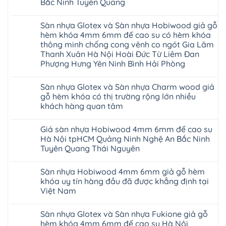
Bắc Ninh Tuyên Quang
Sàn
gỗ
Không
AURUM
có
Floor
Sàn nhựa Glotex và Sàn nhựa Hobiwood giả gỗ
bình
nhập
luận
hèm khóa 4mm 6mm đế cao su có hèm khóa
khẩu
ở
Malaysia
thông minh chống cong vênh co ngót Gia Lâm
Sửa
RUM
sàn
Thanh Xuân Hà Nội Hoài Đức Từ Liêm Đan
14
nhựa
Phượng Hưng Yên Ninh Bình Hải Phòng
AI
giả
15
gỗ
Không
AI
hèm
có
13
khóa
Sàn nhựa Glotex và Sàn nhựa Charm wood giả
bình
RUM
4mm
luận
gỗ hèm khóa có thị trường rộng lớn nhiều
AI
6mm
ở
35
đế
khách hàng quan tâm
Sàn
AI
cao
nhựa
36
Không
su
Glotex
RUM
có
glotex
và
Giá sàn nhựa Hobiwood 4mm 6mm đế cao su
AI
bình
charm
Sàn
37
luận
wood
Hà Nội tpHCM Quảng Ninh Nghệ An Bắc Ninh
nhựa
AI
ở
hobiwood
Hobiwood
Tuyên Quang Thái Nguyên
dày
Sàn
kosmos
giả
12mm
nhựa
fukione
gỗ
Không
bản
Glotex
wilson
hèm
có
to
và
mikado
Sàn nhựa Hobiwood 4mm 6mm giả gỗ hèm
khóa
bình
tại
Sàn
4mm
4mm
luận
khóa uy tín hàng đầu đã được khẳng định tại
Hà
nhựa
6mm
ở
6mm
Nội
Charm
báo
Việt Nam
Giá
đế
Thanh
wood
giá
sàn
cao
Xuân
giả
Không
thợ
nhựa
su
Thanh
gỗ
có
Sửa
Hobiwood
có
Sàn nhựa Glotex và Sàn nhựa Fukione giả gỗ
Trì
hèm
bình
sàn
4mm
hèm
Bắc
khóa
luận
nhựa
hèm khóa 4mm 6mm đế cao su Hà Nội
6mm
khóa