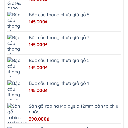
Quảng
Oai
Vật
Lại
Bậc cầu thang nhựa giả gỗ 5
Cổ
Đô
145.000
₫
Bất
Bạt
Bắc
Ninh
Bậc cầu thang nhựa giả gỗ 3
Suối
Hai
145.000
₫
Ba
Vì
Yên
Bài
Bậc cầu thang nhựa giả gỗ 2
Sơn
Tây
145.000
₫
Hưng
Yên
Tùng
Thiện
Bậc cầu thang nhựa giả gỗ 1
Đoài
Phương
145.000
₫
Nha
Trang
Phúc
Thọ
Sàn gỗ robina Malaysia 12mm bản to chịu
Phúc
Lộc
nước
390.000
₫