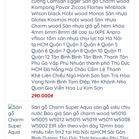
cường Camsan Egger Sàn gỗ Charm wood
Thanh
chịu
Thuận
Long
Oai
nước
An
Kampong Povar Ziccos Flortex Winblack
Biên
Bình
mối
Bát
Bồ
Hà
Wilson black Hobi wood Monas Sàn nhựa
mọt
Tràng
Đề
Tĩnh
đế
Phù
Glotex Kosmos Hobi wood Sàn nhựa
Hưng
Minh
cao
Đổng
Yên
Tam
Charm wood Sàn nhựa giả gỗ hèm khóa
su
Hải
Việt
Hưng
IXPE
Phòng
4mm 6mm 8mm đế cao su IXPE Anpro
Hưng
Dân
pvc
Thư
Phúc
Hòa
vfloor tấm sàn nhựa chịu lực tại Hà Nội
spc
Lâm
Lợi
Vân
Bắc
Đông
tp.HCM Quận 1 Quận 3 Quận 4 Quận 5
Hà
Đình
Ninh
Anh
Đông
Nghệ
Quận 6 Quận 7 Quận 8 Quận 10 Quận 11
Phú
Phúc
Quảng
An
Xuyên
Thịnh
Ninh
Quận 12 Tân Bình Bình Tân Bình Thạnh Tân
Ứng
Phượng
Thiên
Dương
Thiên
Dực
Phú Gò Vấp Phú Nhuận thành phố Thủ Đức
Quảng
Nội
Hòa
Chuyên
Ninh
Yên
HCM Đà Nẵng Hải Châu Cẩm Lệ Thanh
Xá
Mỹ
Lộc
Nghĩa
Ứng
Đại
Vĩnh
Khê Liên Chiểu Ngũ Hành Sơn Sơn Trà Hòa
Phú
Hòa
Xuyên
Thanh
Phú
Vang Ninh Bình Tam Điệp Yên Khánh Nho
Thanh
Đà
Mê
Thọ
Hóa
Nẵng
Linh
Quan Gia Viễn Hoa Lư Kim Sơn
Lương
Mỹ
Thanh
Hưng
Kiến
Đức
Oai
Yên
290.000
₫
Hưng
Hồng
Bình
Yên
Sơn
Minh
Lãng
Phúc
Sàn gỗ Charm Super Aqua sàn gỗ siêu chịu
Tam
Tiến
Sơn
Hưng
Thắng
nước Báo giá Sàn gỗ charm wood W5010
Ninh
Dân
Quang
Bình
Hòa
W5005 W5012 W5015 W5019 W5011 W5008
Minh
Hương
Vân
Sóc
W5002 EIR sần theo vân dày 12mm bao
Sơn
Đình
Sơn
Chương
Hà
Hà
nhiêu tiền 1m2 tại Hà Nội tpHCM Sài Gòn
Mỹ
Nội
Nam
Bình Dương Thủ Đức Thái Nguyên Phú Thọ
Nam
Ứng