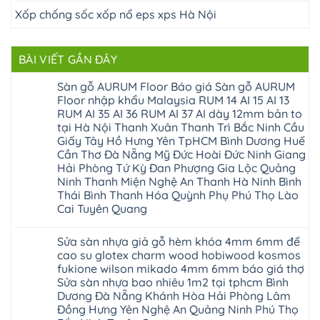
Xốp chống sốc xốp nổ eps xps Hà Nội
BÀI VIẾT GẦN ĐÂY
Sàn gỗ AURUM Floor Báo giá Sàn gỗ AURUM
Floor nhập khẩu Malaysia RUM 14 AI 15 AI 13
RUM AI 35 AI 36 RUM AI 37 AI dày 12mm bản to
tại Hà Nội Thanh Xuân Thanh Trì Bắc Ninh Cầu
Giấy Tây Hồ Hưng Yên TpHCM Bình Dương Huế
Cần Thơ Đà Nẵng Mỹ Đức Hoài Đức Ninh Giang
Hải Phòng Tứ Kỳ Đan Phượng Gia Lộc Quảng
Ninh Thanh Miện Nghệ An Thanh Hà Ninh Bình
Thái Bình Thanh Hóa Quỳnh Phụ Phú Thọ Lào
Cai Tuyên Quang
Không
có
Sửa sàn nhựa giả gỗ hèm khóa 4mm 6mm đế
bình
luận
cao su glotex charm wood hobiwood kosmos
ở
fukione wilson mikado 4mm 6mm báo giá thợ
Sàn
gỗ
Sửa sàn nhựa bao nhiêu 1m2 tại tphcm Bình
AURUM
Dương Đà Nẵng Khánh Hòa Hải Phòng Lâm
Floor
Báo
Đồng Hưng Yên Nghệ An Quảng Ninh Phú Thọ
giá