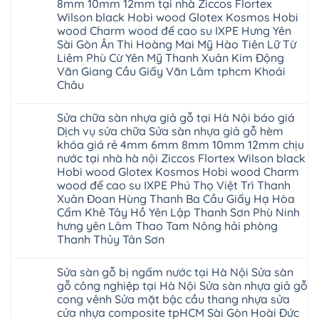
nhựa
không
8mm 10mm 12mm tại nhà Ziccos Flortex
composite
Thanh
nhà
sàn
báo
Hà
Wilson black Hobi wood Glotex Kosmos Hobi
vệ
nhựa
giá
Ninh
sinh
glotex
wood Charm wood đế cao su IXPE Hưng Yên
rẻ
Bình
tại
của
Bắc
Sài Gòn Ân Thi Hoàng Mai Mỹ Hào Tiên Lữ Từ
Thái
Hà
nước
Ninh
Bình
Nội
Liêm Phù Cừ Yên Mỹ Thanh Xuân Kim Động
nào
Thanh
Thanh
báo
Hà
Văn Giang Cầu Giấy Văn Lâm tphcm Khoái
Xuân
Hóa
giá
Nội
Tây
Quỳnh
Châu
cửa
Thanh
Hồ
Phụ
nhựa
Xuân
Hải
Phú
Không
nhà
tpHCM
Phòng
Thọ
có
vệ
Đà
Sửa chữa sàn nhựa giả gỗ tại Hà Nội báo giá
Thái
Lào
bình
sinh
Nẵng
Bình
Cai
luận
Dịch vụ sửa chữa Sửa sàn nhựa giả gỗ hèm
giá
Gia
Hưng
Tuyên
ở
rẻ
Lâm
khóa giá rẻ 4mm 6mm 8mm 10mm 12mm chịu
Yên
Quang
Thợ
tpHCM
Phú
Hà
sửa
nước tại nhà hà nội Ziccos Flortex Wilson black
Thanh
Thọ
Đông
sàn
Xuân
Hải
Hobi wood Glotex Kosmos Hobi wood Charm
Hạ
nhựa
Bắc
Phòng
Long
thợ
wood đế cao su IXPE Phú Thọ Việt Trì Thanh
Ninh
Sóc
sửa
Ninh
Sơn
Xuân Đoan Hùng Thanh Ba Cầu Giấy Hạ Hòa
sàn
Bình
Ninh
nhà
Cẩm Khê Tây Hồ Yên Lập Thanh Sơn Phù Ninh
Đà
Bình
thợ
Nẵng
Hưng
hưng yên Lâm Thao Tam Nông hải phòng
sửa
Quảng
Yên
Thanh Thủy Tân Sơn
sàn
Ninh
gỗ
Không
tại
có
Hà
Sửa sàn gỗ bị ngấm nước tại Hà Nội Sửa sàn
bình
Nội
luận
gỗ công nghiệp tại Hà Nội Sửa sàn nhựa giả gỗ
báo
ở
giá
cong vênh Sửa mặt bậc cầu thang nhựa sửa
Sửa
Dịch
chữa
cửa nhựa composite tpHCM Sài Gòn Hoài Đức
vụ
sàn