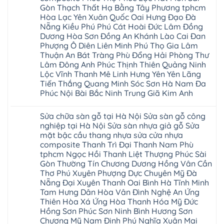
giả
gỗ
Wilson
Yên
Gòn Thạch Thất Hạ Bằng Tây Phương tphcm
gỗ
bị
black
Sài
cong
cong
Hòa Lạc Yên Xuân Quốc Oai Hưng Đạo Đà
Hobi
Gòn
vênh
vênh
wood
Ân
Nẵng Kiều Phú Phú Cát Hoài Đức Lâm Đồng
Sửa
tại
Glotex
Thi
mặt
Hà
Dương Hòa Sơn Đồng An Khánh Lào Cai Đan
Kosmos
Hoàng
bậc
Nội
Hobi
Mai
Phượng Ô Diên Liên Minh Phú Thọ Gia Lâm
cầu
Sửa
wood
Mỹ
thang
Thuận An Bát Tràng Phù Đổng Hải Phòng Thư
sàn
Charm
Hào
nhựa
gỗ
wood
Lâm Đông Anh Phúc Thịnh Thiên Quảng Ninh
Tiên
sửa
công
đế
Lữ
cửa
Lộc Vĩnh Thanh Mê Linh Hưng Yên Yên Lãng
nghiệp
cao
Từ
nhựa
tại
su
Tiến Thắng Quang Minh Sóc Sơn Hà Nam Đa
Liêm
composite
Hà
IXPE
Phù
Phúc Nội Bài Bắc Ninh Trung Giã Kim Anh
tpHCM
Nội
Phú
Cừ
Sài
Sửa
Thọ
Yên
Không
Gòn
sàn
Việt
Mỹ
có
Hoài
nhựa
Trì
Sửa chữa sàn gỗ tại Hà Nội Sửa sàn gỗ công
Thanh
bình
Đức
giả
Thanh
Xuân
luận
nghiệp tại Hà Nội Sửa sàn nhựa giả gỗ Sửa
Bình
gỗ
Xuân
Kim
ở
Dương
cong
Đoan
mặt bậc cầu thang nhựa sửa cửa nhựa
Động
Sửa
Thủ
vênh
Hùng
Văn
chữa
composite Thanh Trì Đại Thanh Nam Phù
Đức
Sửa
Thanh
Giang
sàn
Thanh
mặt
Ba
tphcm Ngọc Hồi Thanh Liệt Thượng Phúc Sài
Cầu
gỗ
Xuân
bậc
Cầu
Giấy
bị
Gòn Thường Tín Chương Dương Hồng Vân Cần
Thái
cầu
Giấy
Văn
phồng
Nguyên
thang
Thơ Phú Xuyên Phượng Dực Chuyên Mỹ Đà
Hạ
Lâm
tại
Phú
nhựa
Hòa
tphcm
Hà
Nẵng Đại Xuyên Thanh Oai Bình Hà Tĩnh Minh
Thọ
sửa
Cẩm
Khoái
Nội
Bắc
cửa
Tam Hưng Dân Hòa Vân Đình Nghệ An Ứng
Khê
Châu
Sửa
Giang
nhựa
Tây
Thiên Hòa Xá Ứng Hòa Thanh Hóa Mỹ Đức
sàn
Long
composite
Hồ
gỗ
Biên
Hồng Sơn Phúc Sơn Ninh Bình Hương Sơn
hoài
Yên
công
Hải
đức
Lập
Chương Mỹ Nam Định Phú Nghĩa Xuân Mai
nghiệp
Dương
đan