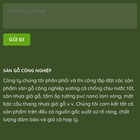
SÀN GỖ CÔNG NGHIỆP
Công ty chúng tôi phân phối và thi công lắp đặt các sản
phẩm sàn gỗ công nghiệp xương cá chống chịu nước tốt,
sàn nhựa giả gỗ, tấm ốp tường pvc nano lam sóng, mặt
bậc cầu thang nhựa giả gỗ v v. Chúng tôi cam kết tất cả
sản phẩm trên đều có nguồn gốc xuất xứ rõ ràng, chất
lượng đảm bảo và giá cả hợp lý.