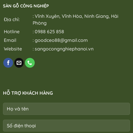
SÀN GỖ CÔNG NGHIỆP
: Vĩnh Xuyên, Vĩnh Hòa, Ninh Giang, Hải
Địa chỉ:
Phòng
Hotline
: 0988 625 858
Email
:
goodceo88@gmail.com
Website
:
sangocongnghiephanoi.vn
HỖ TRỢ KHÁCH HÀNG