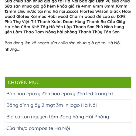
Sửa chữa sàn nhựa giả gỗ tại Hà Nội báo giá Dịch vụ sửa chữa
Sửa sàn nhựa giả gỗ hèm khóa giá rẻ 4mm 6mm 8mm 10mm
12mm chịu nước tại nhà hà nội Ziccos Flortex Wilson black Hobi
wood Glotex Kosmos Hobi wood Charm wood đế cao su IXPE
Phú Thọ Việt Trì Thanh Xuân Đoan Hùng Thanh Ba Cầu Giấy
Hạ Hòa Cẩm Khê Tây Hồ Yên Lập Thanh Sơn Phù Ninh hưng
yên Lâm Thao Tam Nông hải phòng Thanh Thủy Tân Sơn
Bạn đang lên kế hoạch sửa chữa sàn nhựa giả gỗ tại Hà Nội
nhưng...
CHUYÊN MỤC
Bàn hoa epoxy đèn hoa epoxy đèn led trang trí
Băng dính giấy 2 mặt 3m in logo Hà Nội
Bìa carton nguyên tấm đóng hàng Hải Phòng
Cửa nhựa composite Hà Nội