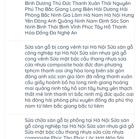
sửa
Bình Dương Thủ Đức Thanh Xuân Thái Nguyên
nhựa
chữa
giả
Phú Thọ Bắc Giang Long Biên Hải Dương Hải
Sửa
gỗ
sàn
Phòng Bắc Ninh Gia Lâm Hà Nam Hà Nội Hưng
tại
nhựa
Hà
Yên Đông Anh Quảng Ninh Nam Định Sóc Sơn
giả
Nội
gỗ
Ninh Bình Thái Bình Vĩnh Phúc Tây Hồ Thanh
báo
hèm
Hóa Đống Đa Nghệ An
giá
khóa
Dịch
giá
Không
vụ
rẻ
có
sửa
4mm
Sửa sàn gỗ bị cong vênh tại Hà Nội Sửa sàn gỗ
bình
chữa
6mm
luận
công nghiệp tại Hà Nội Sửa sàn nhựa giả gỗ
Sửa
8mm
ở
sàn
10mm
cong vênh Sửa mặt bậc cầu thang nhựa sửa
Sửa
nhựa
12mm
sàn
cửa nhựa composite hoài đức đan phượng
giả
tại
gỗ
gỗ
nhà
tphcm thanh oai ứng hòa long biên sài gòn
bị
hèm
Ziccos
ngấm
đông anh sóc sơn gia lâm đà nẵng thanh xuân
khóa
Flortex
nước
giá
cầu giấy hoành bồ hạ long ninh giang hoàng
Wilson
tại
rẻ
black
Hà
mai quảng ninh tây hồ sơn tây hưng yên thạch
4mm
Hobi
Nội
6mm
thất mê linh thanh trì bắc ninh mỹ đức quốc oai
wood
Sửa
8mm
Glotex
hà đông hải phòng phú xuyên đống đa phú thọ
sàn
10mm
Kosmos
gỗ
12mm
nam từ liêm bắc giang bắc từ liêm
Hobi
công
chịu
wood
nghiệp
Không
nước
Charm
tại
có
tại
wood
Sửa chữa sàn gỗ bị phồng tại Hà Nội Sửa sàn
Hà
bình
nhà
đế
Nội
luận
hà
gỗ công nghiệp tại Hà Nội Sửa sàn nhựa giả gỗ
cao
Sửa
ở
nội
su
Sửa mặt bậc cầu thang nhựa sửa cửa nhựa
sàn
Sửa
Ziccos
IXPE
nhựa
sàn
Flortex
composite Phúc Thọ Phúc Lộc Hát Môn Sài
Hưng