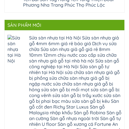
Sửa
sơn
composite
Yên
Phương Nha Trang Phúc Thọ Phúc Lộc
sàn
tây
Thanh
Xuân
nhựa
hưng
Trì
Quốc
Không
giả
yên
Đại
Oai
có
gỗ
thạch
Thanh
Hưng
bình
Sửa
thất
Nam
Đạo
luận
mặt
mê
SẢN PHẨM MỚI
Phù
ở
Đà
bậc
linh
tphcm
Sàn
Nẵng
cầu
thanh
Ngọc
nhựa
Kiều
thang
trì
Hồi
hèm
Sửa sàn nhựa tại Hà Nội Sửa sàn nhựa giả
Phú
nhựa
bắc
Thanh
khóa
Phú
sửa
ninh
gỗ 4mm 6mm giá rẻ báo giá Dịch vụ sửa
Liệt
glotex
Cát
cửa
mỹ
Thượng
4mm
Hoài
chữa Sửa sàn nhựa giả gỗ giá rẻ 8mm
nhựa
đức
Phúc
6mm
Đức
composite
quốc
10mm 12mm chịu nước cao cấp sửa chữa
Sài
báo
Lâm
Phú
oai
Gòn
giá
Đồng
sàn nhựa giả gỗ tại nhà hà nội Sửa sàn gỗ
Diễn
hà
Thường
bao
Dương
Xuân
đông
Tín
công nghiệp tại Hà Nội Sửa sàn gỗ tự
nhiêu
Hòa
Đỉnh
hải
Chương
1m2
Sơn
nhiên tại Hà Nội sửa chữa sàn nhựa giả gỗ
Đông
phòng
Dương
Sàn
Đồng
Ngạc
phú
Hồng
bị phồng sửa chữa sàn nhựa giả gỗ bị
nhựa
An
Quảng
xuyên
Vân
giả
Khánh
ngập nước sửa chữa sàn nhựa giả gỗ bị
Ninh
đống
Cần
gỗ
Lào
Thượng
đa
Thơ
hỏng sửa sàn gỗ bị mối mọt sửa sàn gỗ bị
hèm
Cai
Cát
phú
Phú
khóa
Đan
cong vênh sửa sàn gỗ bị trầy xước sửa sàn
Từ
thọ
Xuyên
charm
Phượng
Liêm
nam
Phượng
gỗ bị phai bạc màu sửa sàn gỗ bị kêu Sàn
wood
Ô
Xuân
từ
Dực
hobiwood
Diên
Phương
gỗ cốt đen Richy Star Luxus Sàn gỗ
liêm
Chuyên
kosmos
Liên
Đà
bắc
Mỹ
fukione
Malaysia nhập khẩu Sàn gỗ Robina Sàn gỗ
Minh
Nẵng
giang
Đà
wilson
Phú
Tây
bắc
an cường Sàn gỗ nhựa ngoài trời Sàn gỗ tự
Nẵng
4mm
Thọ
Mỗ
từ
Đại
6mm
Gia
nhiên U floor Sàn gỗ xương cá Fortune An
Đại
liêm
Xuyên
chống
Lâm
Mỗ