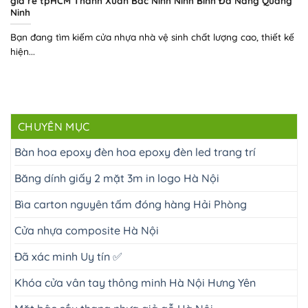
giá rẻ tpHCM Thanh Xuân Bắc Ninh Ninh Bình Đà Nẵng Quảng
Ninh
Bạn đang tìm kiếm cửa nhựa nhà vệ sinh chất lượng cao, thiết kế
hiện...
CHUYÊN MỤC
Bàn hoa epoxy đèn hoa epoxy đèn led trang trí
Băng dính giấy 2 mặt 3m in logo Hà Nội
Bìa carton nguyên tấm đóng hàng Hải Phòng
Cửa nhựa composite Hà Nội
Đã xác minh Uy tín ✅
Khóa cửa vân tay thông minh Hà Nội Hưng Yên