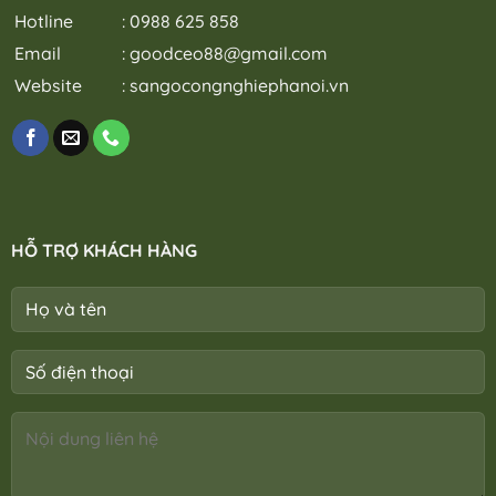
Hotline
: 0988 625 858
Email
:
goodceo88@gmail.com
Website
:
sangocongnghiephanoi.vn
HỖ TRỢ KHÁCH HÀNG