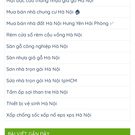
Mặt bậc cầu thang nhựa giả gỗ Hà Nội
Mua bán nhà chung cư Hà Nội 🏠
Mua bán nhà đất Hà Nội Hưng Yên Hải Phòng ✅
Rèm cửa sổ rèm cầu vồng Hà Nội
Sàn gỗ công nghiệp Hà Nội
Sàn nhựa giả gỗ Hà Nội
Sơn nhà trọn gói Hà Nội
Sửa nhà trọn gói Hà Nội tpHCM
Tấm ốp sợi than tre Hà Nội
Thiết bị vệ sinh Hà Nội
Xốp chống sốc xốp nổ eps xps Hà Nội
BÀI VIẾT GẦN ĐÂY