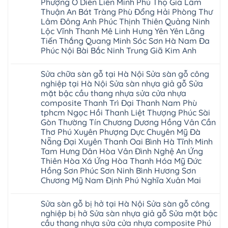
Mai
Phượng Ô Diên Liên Minh Phú Thọ Gia Lâm
cầu
Sửa
wood
Mỹ
thang
Thuận An Bát Tràng Phù Đổng Hải Phòng Thư
sàn
Charm
Hào
nhựa
gỗ
wood
Lâm Đông Anh Phúc Thịnh Thiên Quảng Ninh
Tiên
sửa
công
đế
Lữ
cửa
Lộc Vĩnh Thanh Mê Linh Hưng Yên Yên Lãng
nghiệp
cao
Từ
nhựa
tại
su
Tiến Thắng Quang Minh Sóc Sơn Hà Nam Đa
Liêm
composite
Hà
IXPE
Phù
Phúc Nội Bài Bắc Ninh Trung Giã Kim Anh
tpHCM
Nội
Phú
Cừ
Sài
Sửa
Thọ
Yên
Không
Gòn
sàn
Việt
Mỹ
có
Hoài
nhựa
Trì
Sửa chữa sàn gỗ tại Hà Nội Sửa sàn gỗ công
Thanh
bình
Đức
giả
Thanh
Xuân
luận
nghiệp tại Hà Nội Sửa sàn nhựa giả gỗ Sửa
Bình
gỗ
Xuân
Kim
ở
Dương
cong
Đoan
mặt bậc cầu thang nhựa sửa cửa nhựa
Động
Sửa
Thủ
vênh
Hùng
Văn
chữa
composite Thanh Trì Đại Thanh Nam Phù
Đức
Sửa
Thanh
Giang
sàn
Thanh
mặt
Ba
tphcm Ngọc Hồi Thanh Liệt Thượng Phúc Sài
Cầu
gỗ
Xuân
bậc
Cầu
Giấy
bị
Gòn Thường Tín Chương Dương Hồng Vân Cần
Thái
cầu
Giấy
Văn
phồng
Nguyên
thang
Thơ Phú Xuyên Phượng Dực Chuyên Mỹ Đà
Hạ
Lâm
tại
Phú
nhựa
Hòa
tphcm
Hà
Nẵng Đại Xuyên Thanh Oai Bình Hà Tĩnh Minh
Thọ
sửa
Cẩm
Khoái
Nội
Bắc
cửa
Tam Hưng Dân Hòa Vân Đình Nghệ An Ứng
Khê
Châu
Sửa
Giang
nhựa
Tây
Thiên Hòa Xá Ứng Hòa Thanh Hóa Mỹ Đức
sàn
Long
composite
Hồ
gỗ
Biên
Hồng Sơn Phúc Sơn Ninh Bình Hương Sơn
hoài
Yên
công
Hải
đức
Lập
Chương Mỹ Nam Định Phú Nghĩa Xuân Mai
nghiệp
Dương
đan
Thanh
tại
Hải
phượng
Sơn
Không
Hà
Phòng
tphcm
Phù
có
Nội
Bắc
Sửa sàn gỗ bị hở tại Hà Nội Sửa sàn gỗ công
thanh
Ninh
bình
Sửa
Ninh
oai
hưng
luận
nghiệp bị hở Sửa sàn nhựa giả gỗ Sửa mặt bậc
sàn
Gia
ứng
yên
ở
nhựa
Lâm
cầu thang nhựa sửa cửa nhựa composite Phú
hòa
Lâm
Sửa
giả