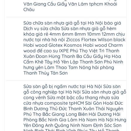
báo
Hà
Văn Giang Cầu Giấy Văn Lâm tphcm Khoái
Xuân
Hóa
giá
Nội
Tây
Quỳnh
Châu
cửa
Thanh
Hồ
Phụ
nhựa
Xuân
Hải
Phú
Không
nhà
tpHCM
Phòng
Thọ
có
vệ
Đà
Sửa chữa sàn nhựa giả gỗ tại Hà Nội báo giá
Thái
Lào
bình
sinh
Nẵng
Bình
Cai
luận
Dịch vụ sửa chữa Sửa sàn nhựa giả gỗ hèm
giá
Gia
Hưng
Tuyên
ở
rẻ
Lâm
khóa giá rẻ 4mm 6mm 8mm 10mm 12mm chịu
Yên
Quang
Thợ
tpHCM
Phú
Hà
sửa
nước tại nhà hà nội Ziccos Flortex Wilson black
Thanh
Thọ
Đông
sàn
Xuân
Hải
Hobi wood Glotex Kosmos Hobi wood Charm
Hạ
nhựa
Bắc
Phòng
Long
thợ
wood đế cao su IXPE Phú Thọ Việt Trì Thanh
Ninh
Sóc
sửa
Ninh
Sơn
Xuân Đoan Hùng Thanh Ba Cầu Giấy Hạ Hòa
sàn
Bình
Ninh
nhà
Cẩm Khê Tây Hồ Yên Lập Thanh Sơn Phù Ninh
Đà
Bình
thợ
Nẵng
Hưng
hưng yên Lâm Thao Tam Nông hải phòng
sửa
Quảng
Yên
Thanh Thủy Tân Sơn
sàn
Ninh
gỗ
Không
tại
có
Hà
Sửa sàn gỗ bị ngấm nước tại Hà Nội Sửa sàn
bình
Nội
luận
gỗ công nghiệp tại Hà Nội Sửa sàn nhựa giả gỗ
báo
ở
giá
cong vênh Sửa mặt bậc cầu thang nhựa sửa
Sửa
Dịch
chữa
cửa nhựa composite tpHCM Sài Gòn Hoài Đức
vụ
sàn
sửa
Bình Dương Thủ Đức Thanh Xuân Thái Nguyên
nhựa
chữa
giả
Phú Thọ Bắc Giang Long Biên Hải Dương Hải
Sửa
gỗ
sàn
Phòng Bắc Ninh Gia Lâm Hà Nam Hà Nội Hưng
tại
nhựa
Hà
Yên Đông Anh Quảng Ninh Nam Định Sóc Sơn
giả
Nội
gỗ
Ninh Bình Thái Bình Vĩnh Phúc Tây Hồ Thanh