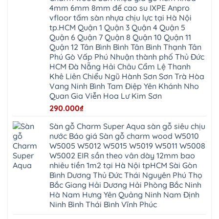
Việt
Hưng
IXPE
Phòng
4mm 6mm 8mm đế cao su IXPE Anpro
Hưng
Dân
pvc
Thư
Phúc
Hòa
vfloor tấm sàn nhựa chịu lực tại Hà Nội
spc
Lâm
Lợi
Vân
Bắc
Đông
tp.HCM Quận 1 Quận 3 Quận 4 Quận 5
Hà
Đình
Ninh
Anh
Đông
Nghệ
Quận 6 Quận 7 Quận 8 Quận 10 Quận 11
Phú
Phúc
Quảng
An
Xuyên
Thịnh
Ninh
Quận 12 Tân Bình Bình Tân Bình Thạnh Tân
Ứng
Phượng
Thiên
Dương
Thiên
Dực
Phú Gò Vấp Phú Nhuận thành phố Thủ Đức
Quảng
Nội
Hòa
Chuyên
Ninh
Yên
HCM Đà Nẵng Hải Châu Cẩm Lệ Thanh
Xá
Mỹ
Lộc
Nghĩa
Ứng
Đại
Vĩnh
Khê Liên Chiểu Ngũ Hành Sơn Sơn Trà Hòa
Phú
Hòa
Xuyên
Thanh
Phú
Vang Ninh Bình Tam Điệp Yên Khánh Nho
Thanh
Đà
Mê
Thọ
Hóa
Nẵng
Linh
Quan Gia Viễn Hoa Lư Kim Sơn
Lương
Mỹ
Thanh
Hưng
Kiến
Đức
Oai
Yên
290.000
₫
Hưng
Hồng
Bình
Yên
Sơn
Minh
Lãng
Phúc
Sàn gỗ Charm Super Aqua sàn gỗ siêu chịu
Tam
Tiến
Sơn
Hưng
Thắng
nước Báo giá Sàn gỗ charm wood W5010
Ninh
Dân
Quang
Bình
Hòa
W5005 W5012 W5015 W5019 W5011 W5008
Minh
Hương
Vân
Sóc
W5002 EIR sần theo vân dày 12mm bao
Sơn
Đình
Sơn
Chương
Hà
Hà
nhiêu tiền 1m2 tại Hà Nội tpHCM Sài Gòn
Mỹ
Nội
Nam
Bình Dương Thủ Đức Thái Nguyên Phú Thọ
Nam
Ứng
Đa
Định
Thiên
Phúc
Bắc Giang Hải Dương Hải Phòng Bắc Ninh
Phú
Hòa
Nội
Nghĩa
Hà Nam Hưng Yên Quảng Ninh Nam Định
Xá
Bài
Xuân
Ứng
Bắc
Ninh Bình Thái Bình Vĩnh Phúc
Mai
Hòa
Ninh
Mỹ
Trung