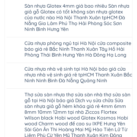
Quảng
ngót
TpHCM
gỗ
nhựa
hàng
có
Đà
Ninh
Gia
Sàn nhựa Glotex 4mm giá bao nhiêu Sàn nhựa
Bình
hèm
Glotex
quan
bình
Nẵng
Nghệ
Lâm
Dương
khóa
và
tâm
luận
Khánh
giả gỗ Glotex có tốt không sàn nhựa glotex
An
Thanh
Huế
uy
Sàn
ở
Hòa
Bắc
Xuân
của nước nào Hà Nội Thanh Xuân tpHCM Đà
Cần
tín
nhựa
Sàn
Hải
Ninh
Hà
Thơ
hàng
Fukione
nhựa
Nẵng Gia Lâm Phú Thọ Hải Phòng Sóc Sơn
Phòng
Tuyên
Nội
Đà
đầu
giả
Glotex
Lâm
Quang
Hoài
Ninh Bình Hưng Yên
Nẵng
đã
gỗ
và
Đồng
Thái
Đức
Mỹ
được
hèm
cửa
Hưng
Không
Nguyên
Từ
Đức
khẳng
khóa
nhựa
Yên
có
Liêm
Hoài
định
4mm
composite
Cửa nhựa phòng ngủ tại Hà Nội cửa composite
Nghệ
bình
Đan
Đức
tại
6mm
giả
An
luận
Phượng
báo giá rẻ Bắc Ninh Thanh Xuân Tây Hồ Hải
Ninh
Việt
đế
vân
Quảng
ở
Hưng
Giang
Nam
cao
gỗ
Phòng Thái Bình Hưng Yên Hà Đông Hạ Long
Ninh
Sàn
Yên
Hải
su
tạo
Phú
nhựa
Ninh
Phòng
Không
Hà
không
Thọ
Glotex
Bình
Tứ
có
Nội
gian
Bắc
4mm
Hải
Cửa nhựa nhà vệ sinh tại Hà Nội báo giá cửa
Kỳ
bình
sang
Ninh
giá
Phòng
Đan
luận
trọng
nhựa nhà vệ sinh giá rẻ tpHCM Thanh Xuân Bắc
Tuyên
bao
ở
Phượng
Quang
nhiêu
Ninh Ninh Bình Đà Nẵng Quảng Ninh
Cửa
Gia
Sàn
nhựa
Lộc
nhựa
Không
phòng
Quảng
giả
có
ngủ
Ninh
Thợ sửa sàn nhựa thợ sửa sàn nhà thợ sửa sàn
gỗ
bình
tại
Thanh
Glotex
luận
gỗ tại Hà Nội báo giá Dịch vụ sửa chữa Sửa
Hà
Miện
ở
có
Nội
Nghệ
sàn nhựa giả gỗ hèm khóa giá rẻ 4mm 6mm
Cửa
tốt
cửa
An
nhựa
không
8mm 10mm 12mm tại nhà Ziccos Flortex
composite
Thanh
nhà
sàn
báo
Hà
Wilson black Hobi wood Glotex Kosmos Hobi
vệ
nhựa
giá
Ninh
sinh
glotex
wood Charm wood đế cao su IXPE Hưng Yên
rẻ
Bình
tại
của
Bắc
Sài Gòn Ân Thi Hoàng Mai Mỹ Hào Tiên Lữ Từ
Thái
Hà
nước
Ninh
Bình
Nội
Liêm Phù Cừ Yên Mỹ Thanh Xuân Kim Động
nào
Thanh
Thanh