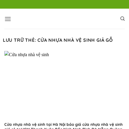
Bỏ
qua
nội
dung
LƯU TRỮ THẺ:
CỬA NHỰA NHÀ VỆ SINH GIẢ GỖ
Cửa nhựa nhà vệ sinh tại Hà Nội báo giá cửa nhựa nhà vệ sinh