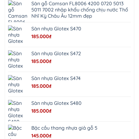
Đức
Giã
Sàn gỗ Camsan FL8006 4200 0720 5013
Phú
Kim
5011 7002 nhập khẩu chống chịu nước Thổ
Thọ
Anh
Hồng
Nhĩ Kỳ Châu Âu 12mm đẹp
Sơn
Phúc
Sơn
Sàn nhựa Glotex S470
Hương
Sơn
185.000
₫
tphcm
Chương
Mỹ
Phú
Sàn nhựa Glotex S472
Nghĩa
Xuân
185.000
₫
Mai
Phú
Thọ
Trần
Sàn nhựa Glotex S474
Phú
Hòa
185.000
₫
Phú
Quảng
Bị
Minh
Châu
Sàn nhựa Glotex S480
Ninh
Bình
185.000
₫
Quảng
Oai
Vật
Lại
Bậc cầu thang nhựa giả gỗ 5
Cổ
Đô
145.000
₫
Bất