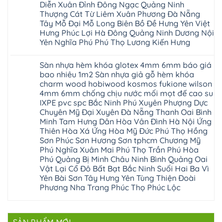
Hà
long
Thao
chữa
Diễn Xuân Đỉnh Đông Ngạc Quảng Ninh
gỗ
Nam
biên
Tam
sàn
Sửa
Thượng Cát Từ Liêm Xuân Phương Đà Nẵng
Hà
sài
Nông
gỗ
mặt
Nội
gòn
hải
tại
Tây Mỗ Đại Mỗ Long Biên Bồ Đề Hưng Yên Việt
bậc
Hưng
đông
phòng
Hà
cầu
Hưng Phúc Lợi Hà Đông Quảng Ninh Dương Nội
Yên
anh
Thanh
Nội
thang
Đông
sóc
Thủy
Sửa
Yên Nghĩa Phú Phú Thọ Lương Kiến Hưng
nhựa
Anh
sơn
Tân
sàn
sửa
Quảng
gia
Không
Sơn
gỗ
cửa
Ninh
lâm
có
công
nhựa
Sàn nhựa hèm khóa glotex 4mm 6mm báo giá
Nam
đà
bình
nghiệp
composite
Định
nẵng
luận
tại
bao nhiêu 1m2 Sàn nhựa giả gỗ hèm khóa
Phúc
Sóc
ở
thanh
Hà
Thọ
charm wood hobiwood kosmos fukione wilson
Sơn
Sửa
xuân
Nội
Phúc
Ninh
sàn
cầu
4mm 6mm chống chịu nước mối mọt đế cao su
Sửa
Lộc
Bình
gỗ
giấy
sàn
Hát
IXPE pvc spc Bắc Ninh Phú Xuyên Phượng Dực
Thái
bị
hoành
nhựa
Môn
Bình
hở
bồ
Chuyên Mỹ Đại Xuyên Đà Nẵng Thanh Oai Bình
giả
Sài
Vĩnh
tại
hạ
gỗ
Minh Tam Hưng Dân Hòa Vân Đình Hà Nội Ứng
Gòn
Phúc
Hà
long
Sửa
Thạch
Tây
Nội
Thiên Hòa Xá Ứng Hòa Mỹ Đức Phú Thọ Hồng
ninh
mặt
Thất
Hồ
Sửa
giang
bậc
Sơn Phúc Sơn Hương Sơn tphcm Chương Mỹ
Hạ
Thanh
sàn
hoàng
cầu
Bằng
Hóa
Phú Nghĩa Xuân Mai Phú Thọ Trần Phú Hòa
gỗ
mai
thang
Tây
Đống
công
quảng
nhựa
Phú Quảng Bị Minh Châu Ninh Bình Quảng Oai
Phương
Đa
nghiệp
ninh
sửa
tphcm
Vật Lại Cổ Đô Bất Bạt Bắc Ninh Suối Hai Ba Vì
Nghệ
bị
tây
cửa
Hòa
An
hở
hồ
nhựa
Yên Bài Sơn Tây Hưng Yên Tùng Thiện Đoài
Lạc
Sửa
sơn
composite
Yên
Phương Nha Trang Phúc Thọ Phúc Lộc
sàn
tây
Thanh
Xuân
nhựa
hưng
Trì
Quốc
Không
giả
yên
Đại
Oai
có
gỗ
thạch
Thanh
Hưng
bình
Sửa
thất
Nam
Đạo
luận
mặt
mê
Phù