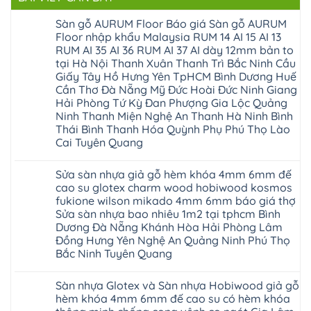
Sàn gỗ AURUM Floor Báo giá Sàn gỗ AURUM
Floor nhập khẩu Malaysia RUM 14 AI 15 AI 13
RUM AI 35 AI 36 RUM AI 37 AI dày 12mm bản to
tại Hà Nội Thanh Xuân Thanh Trì Bắc Ninh Cầu
Giấy Tây Hồ Hưng Yên TpHCM Bình Dương Huế
Cần Thơ Đà Nẵng Mỹ Đức Hoài Đức Ninh Giang
Hải Phòng Tứ Kỳ Đan Phượng Gia Lộc Quảng
Ninh Thanh Miện Nghệ An Thanh Hà Ninh Bình
Thái Bình Thanh Hóa Quỳnh Phụ Phú Thọ Lào
Cai Tuyên Quang
Không
có
Sửa sàn nhựa giả gỗ hèm khóa 4mm 6mm đế
bình
luận
cao su glotex charm wood hobiwood kosmos
ở
fukione wilson mikado 4mm 6mm báo giá thợ
Sàn
gỗ
Sửa sàn nhựa bao nhiêu 1m2 tại tphcm Bình
AURUM
Dương Đà Nẵng Khánh Hòa Hải Phòng Lâm
Floor
Báo
Đồng Hưng Yên Nghệ An Quảng Ninh Phú Thọ
giá
Bắc Ninh Tuyên Quang
Sàn
gỗ
Không
AURUM
có
Floor
Sàn nhựa Glotex và Sàn nhựa Hobiwood giả gỗ
bình
nhập
luận
hèm khóa 4mm 6mm đế cao su có hèm khóa
khẩu
ở
Malaysia