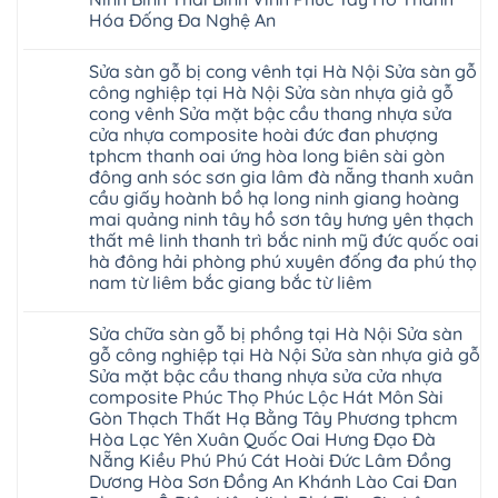
báo
hèm
Hóa Đống Đa Nghệ An
giá
khóa
Dịch
giá
Không
vụ
rẻ
có
sửa
4mm
Sửa sàn gỗ bị cong vênh tại Hà Nội Sửa sàn gỗ
bình
chữa
6mm
luận
công nghiệp tại Hà Nội Sửa sàn nhựa giả gỗ
Sửa
8mm
ở
sàn
10mm
cong vênh Sửa mặt bậc cầu thang nhựa sửa
Sửa
nhựa
12mm
sàn
cửa nhựa composite hoài đức đan phượng
giả
tại
gỗ
gỗ
nhà
tphcm thanh oai ứng hòa long biên sài gòn
bị
hèm
Ziccos
ngấm
đông anh sóc sơn gia lâm đà nẵng thanh xuân
khóa
Flortex
nước
giá
cầu giấy hoành bồ hạ long ninh giang hoàng
Wilson
tại
rẻ
black
Hà
mai quảng ninh tây hồ sơn tây hưng yên thạch
4mm
Hobi
Nội
6mm
thất mê linh thanh trì bắc ninh mỹ đức quốc oai
wood
Sửa
8mm
Glotex
hà đông hải phòng phú xuyên đống đa phú thọ
sàn
10mm
Kosmos
gỗ
12mm
nam từ liêm bắc giang bắc từ liêm
Hobi
công
chịu
wood
nghiệp
Không
nước
Charm
tại
có
tại
wood
Sửa chữa sàn gỗ bị phồng tại Hà Nội Sửa sàn
Hà
bình
nhà
đế
Nội
luận
hà
gỗ công nghiệp tại Hà Nội Sửa sàn nhựa giả gỗ
cao
Sửa
ở
nội
su
Sửa mặt bậc cầu thang nhựa sửa cửa nhựa
sàn
Sửa
Ziccos
IXPE
nhựa
sàn
Flortex
composite Phúc Thọ Phúc Lộc Hát Môn Sài
Hưng
giả
gỗ
Wilson
Yên
Gòn Thạch Thất Hạ Bằng Tây Phương tphcm
gỗ
bị
black
Sài
cong
cong
Hòa Lạc Yên Xuân Quốc Oai Hưng Đạo Đà
Hobi
Gòn
vênh
vênh
wood
Ân
Nẵng Kiều Phú Phú Cát Hoài Đức Lâm Đồng
Sửa
tại
Glotex
Thi
mặt
Hà
Dương Hòa Sơn Đồng An Khánh Lào Cai Đan
Kosmos
Hoàng
bậc
Nội
Hobi