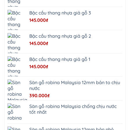
Bạt
Bắc
Ninh
Bậc cầu thang nhựa giả gỗ 3
Suối
Hai
145.000
₫
Ba
Vì
Yên
Bài
Bậc cầu thang nhựa giả gỗ 2
Sơn
Tây
145.000
₫
Hưng
Yên
Tùng
Thiện
Bậc cầu thang nhựa giả gỗ 1
Đoài
Phương
145.000
₫
Nha
Trang
Phúc
Thọ
Sàn gỗ robina Malaysia 12mm bản to chịu
Phúc
Lộc
nước
390.000
₫
Sàn gỗ robina Malaysia chống chịu nước
tốt nhất
Sàn gỗ robina Malaysia 12mm bản nhỏ