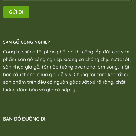
SÀN GỖ CÔNG NGHIỆP
Công ty chúng tôi phân phối và thi công lắp đặt các sản
phẩm sàn gỗ công nghiệp xương cá chống chịu nước tốt,
sàn nhựa giả gỗ, tấm ốp tường pvc nano lam sóng, mặt
bậc cầu thang nhựa giả gỗ v v. Chúng tôi cam kết tất cả
sản phẩm trên đều có nguồn gốc xuất xứ rõ ràng, chất
lượng đảm bảo và giá cả hợp lý.
BẢN ĐỒ ĐƯỜNG ĐI