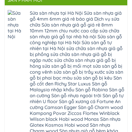
SẢN PHẨM MỚI
ở
Đà
bậc
linh
tphcm
Sàn
Nẵng
cầu
thanh
Ngọc
nhựa
Kiều
thang
trì
Hồi
hèm
Sửa sàn nhựa tại Hà Nội Sửa sàn nhựa giả
Phú
nhựa
bắc
Thanh
khóa
Phú
sửa
ninh
gỗ 4mm 6mm giá rẻ báo giá Dịch vụ sửa
Liệt
glotex
Cát
cửa
mỹ
Thượng
4mm
Hoài
chữa Sửa sàn nhựa giả gỗ giá rẻ 8mm
nhựa
đức
Phúc
6mm
Đức
composite
quốc
10mm 12mm chịu nước cao cấp sửa chữa
Sài
báo
Lâm
Phú
oai
Gòn
giá
Đồng
sàn nhựa giả gỗ tại nhà hà nội Sửa sàn gỗ
Diễn
hà
Thường
bao
Dương
Xuân
đông
Tín
công nghiệp tại Hà Nội Sửa sàn gỗ tự
nhiêu
Hòa
Đỉnh
hải
Chương
1m2
Sơn
nhiên tại Hà Nội sửa chữa sàn nhựa giả gỗ
Đông
phòng
Dương
Sàn
Đồng
Ngạc
phú
Hồng
bị phồng sửa chữa sàn nhựa giả gỗ bị
nhựa
An
Quảng
xuyên
Vân
giả
Khánh
ngập nước sửa chữa sàn nhựa giả gỗ bị
Ninh
đống
Cần
gỗ
Lào
Thượng
đa
Thơ
hỏng sửa sàn gỗ bị mối mọt sửa sàn gỗ bị
hèm
Cai
Cát
phú
Phú
khóa
Đan
cong vênh sửa sàn gỗ bị trầy xước sửa sàn
Từ
thọ
Xuyên
charm
Phượng
Liêm
nam
Phượng
gỗ bị phai bạc màu sửa sàn gỗ bị kêu Sàn
wood
Ô
Xuân
từ
Dực
hobiwood
Diên
Phương
gỗ cốt đen Richy Star Luxus Sàn gỗ
liêm
Chuyên
kosmos
Liên
Đà
bắc
Mỹ
fukione
Malaysia nhập khẩu Sàn gỗ Robina Sàn gỗ
Minh
Nẵng
giang
Đà
wilson
Phú
Tây
bắc
an cường Sàn gỗ nhựa ngoài trời Sàn gỗ tự
Nẵng
4mm
Thọ
Mỗ
từ
Đại
6mm
Gia
nhiên U floor Sàn gỗ xương cá Fortune An
Đại
liêm
Xuyên
chống
Lâm
Mỗ
cường Camsan Egger Sàn gỗ Charm wood
Thanh
chịu
Thuận
Long
Oai
nước
An
Kampong Povar Ziccos Flortex Winblack
Biên
Bình
mối
Bát
Bồ
Hà
Wilson black Hobi wood Monas Sàn nhựa
mọt
Tràng
Đề
Tĩnh
đế
Phù
Glotex Kosmos Hobi wood Sàn nhựa
Hưng
Minh
cao
Đổng
Yên
Tam
Charm wood Sàn nhựa giả gỗ hèm khóa
su
Hải