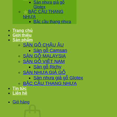
Sàn nhựa giả gỗ
Glotex
BẬC CẦU THANG
NHỰA
Bậc cầu thang nhựa
Trang chủ
Giới thiệu
Sản phẩm
SÀN GỖ CHÂU ÂU
Sàn gỗ Camsan
SÀN GỖ MALAYSIA
SÀN GỖ VIỆT NAM
Sàn gỗ Richy
SÀN NHỰA GIẢ GỖ
Sàn nhựa giả gỗ Glotex
BẬC CẦU THANG NHỰA
Tin tức
Liên hệ
Giỏ hàng