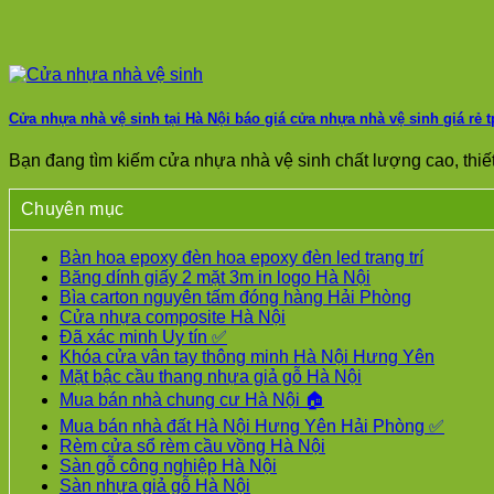
Cửa nhựa nhà vệ sinh tại Hà Nội báo giá cửa nhựa nhà vệ sinh giá r
Bạn đang tìm kiếm cửa nhựa nhà vệ sinh chất lượng cao, thiết 
Chuyên mục
Bàn hoa epoxy đèn hoa epoxy đèn led trang trí
Băng dính giấy 2 mặt 3m in logo Hà Nội
Bìa carton nguyên tấm đóng hàng Hải Phòng
Cửa nhựa composite Hà Nội
Đã xác minh Uy tín ✅
Khóa cửa vân tay thông minh Hà Nội Hưng Yên
Mặt bậc cầu thang nhựa giả gỗ Hà Nội
Mua bán nhà chung cư Hà Nội 🏠
Mua bán nhà đất Hà Nội Hưng Yên Hải Phòng ✅
Rèm cửa sổ rèm cầu vồng Hà Nội
Sàn gỗ công nghiệp Hà Nội
Sàn nhựa giả gỗ Hà Nội