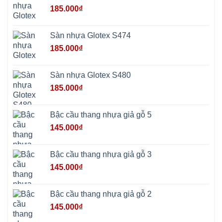
Xuân
185.000
₫
Mai
Phú
Thọ
Trần
Sàn nhựa Glotex S474
Phú
Hòa
185.000
₫
Phú
Quảng
Bị
Minh
Châu
Sàn nhựa Glotex S480
Ninh
Bình
185.000
₫
Quảng
Oai
Vật
Lại
Bậc cầu thang nhựa giả gỗ 5
Cổ
Đô
145.000
₫
Bất
Bạt
Bắc
Ninh
Bậc cầu thang nhựa giả gỗ 3
Suối
Hai
145.000
₫
Ba
Vì
Yên
Bài
Bậc cầu thang nhựa giả gỗ 2
Sơn
Tây
145.000
₫
Hưng
Yên
Tùng