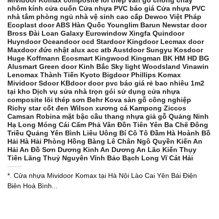
Mividoor Komax composite lõi thép vân gỗ chống cháy
nhôm kính cửa cuốn Cửa nhựa PVC báo giá Cửa nhựa PVC
nhà tắm phòng ngủ nhà vệ sinh cao cấp Dewoo Việt Pháp
Ecoplast door ABS Hàn Quốc Younglim Barun Newstar door
Bross Đài Loan Galaxy Eurowindow Xingfa Quindoor
Huyndoor Oceandoor ocd Stardoor Kingdoor Lecmax door
Maxdoor đức nhật alux acc atb Austdoor Sungyu Kosdoor
Huge Koffmann Ecosmart Kingwood Kingman BK HM HD BG
Alusmart Green door Kinh Bắc Sky light Woodsland Vinawin
Lenomax Thành Tiến Kyoto Bigdoor Phillips Komax
Mividoor Sdoor KBdoor door pvc báo giá rẻ bao nhiêu 1m2
tại kho Dịch vụ sửa nhà trọn gói sử dụng cửa nhựa
composite lõi thép sơn Behr Kova sàn gỗ công nghiệp
Richy star cốt đen Wilson xương cá Kampong Ziccos
Camsan Robina mặt bậc cầu thang nhựa giả gỗ Quảng Ninh
Hạ Long Móng Cái Cẩm Phả Vân Đồn Tiên Yên Ba Chẽ Đông
Triều Quảng Yên Bình Liêu Uông Bí Cô Tô Đầm Hà Hoành Bồ
Hải Hà Hải Phòng Hồng Bàng Lê Chân Ngô Quyền Kiến An
Hải An Đồ Sơn Dương Kinh An Dương An Lão Kiến Thụy
Tiên Lãng Thuỷ Nguyên Vĩnh Bảo Bạch Long Vĩ Cát Hải
*. Cửa nhựa Mividoor Komax tại Hà Nội Lào Cai Yên Bái Điện
Biên Hoà Bình...