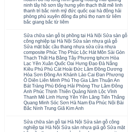
tại
rẻ
black
Hà
ninh tây hồ sơn tây hưng yên thạch thất mê linh
4mm
Hobi
Nội
6mm
thanh trì bắc ninh mỹ đức quốc oai hà đông hải
wood
Sửa
8mm
Glotex
sàn
phòng phú xuyên đống đa phú thọ nam từ liêm
10mm
Kosmos
gỗ
12mm
bắc giang bắc từ liêm
Hobi
công
chịu
wood
nghiệp
Không
nước
Charm
tại
có
tại
wood
Hà
Sửa chữa sàn gỗ bị phồng tại Hà Nội Sửa sàn gỗ
bình
nhà
đế
Nội
luận
hà
công nghiệp tại Hà Nội Sửa sàn nhựa giả gỗ
cao
Sửa
ở
nội
su
Sửa mặt bậc cầu thang nhựa sửa cửa nhựa
sàn
Sửa
Ziccos
IXPE
nhựa
sàn
Flortex
composite Phúc Thọ Phúc Lộc Hát Môn Sài Gòn
Hưng
giả
gỗ
Wilson
Yên
Thạch Thất Hạ Bằng Tây Phương tphcm Hòa
gỗ
bị
black
Sài
cong
cong
Hobi
Lạc Yên Xuân Quốc Oai Hưng Đạo Đà Nẵng
Gòn
vênh
vênh
wood
Ân
Kiều Phú Phú Cát Hoài Đức Lâm Đồng Dương
Sửa
tại
Glotex
Thi
mặt
Hà
Hòa Sơn Đồng An Khánh Lào Cai Đan Phượng
Kosmos
Hoàng
bậc
Nội
Hobi
Mai
Ô Diên Liên Minh Phú Thọ Gia Lâm Thuận An
cầu
Sửa
wood
Mỹ
thang
sàn
Bát Tràng Phù Đổng Hải Phòng Thư Lâm Đông
Charm
Hào
nhựa
gỗ
wood
Tiên
Anh Phúc Thịnh Thiên Quảng Ninh Lộc Vĩnh
sửa
công
đế
Lữ
cửa
Thanh Mê Linh Hưng Yên Yên Lãng Tiến Thắng
nghiệp
cao
Từ
nhựa
tại
su
Quang Minh Sóc Sơn Hà Nam Đa Phúc Nội Bài
Liêm
composite
Hà
IXPE
Phù
tpHCM
Bắc Ninh Trung Giã Kim Anh
Nội
Phú
Cừ
Sài
Sửa
Thọ
Yên
Không
Gòn
sàn
Việt
Mỹ
có
Hoài
nhựa
Trì
Sửa chữa sàn gỗ tại Hà Nội Sửa sàn gỗ công
Thanh
bình
Đức
giả
Thanh
Xuân
luận
Bình
nghiệp tại Hà Nội Sửa sàn nhựa giả gỗ Sửa mặt
gỗ
Xuân
Kim
ở
Dương
cong
Đoan