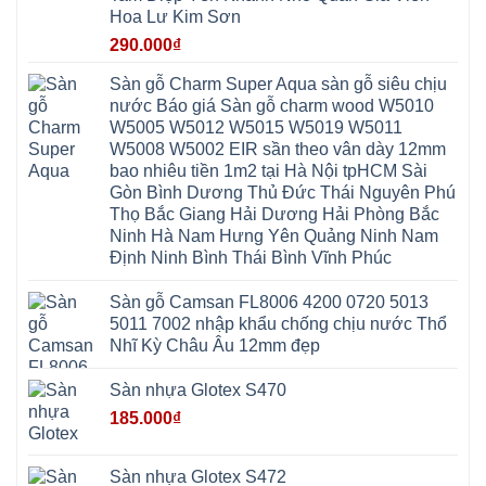
Thọ
Hóa
Nẵng
Linh
Hoa Lư Kim Sơn
Lương
Mỹ
Thanh
Hưng
Kiến
Đức
Oai
Yên
290.000
₫
Hưng
Hồng
Bình
Yên
Sơn
Minh
Lãng
Phúc
Sàn gỗ Charm Super Aqua sàn gỗ siêu chịu
Tam
Tiến
Sơn
Hưng
Thắng
nước Báo giá Sàn gỗ charm wood W5010
Ninh
Dân
Quang
Bình
Hòa
W5005 W5012 W5015 W5019 W5011
Minh
Hương
Vân
Sóc
W5008 W5002 EIR sần theo vân dày 12mm
Sơn
Đình
Sơn
Chương
Hà
Hà
bao nhiêu tiền 1m2 tại Hà Nội tpHCM Sài
Mỹ
Nội
Nam
Gòn Bình Dương Thủ Đức Thái Nguyên Phú
Nam
Ứng
Đa
Định
Thiên
Phúc
Thọ Bắc Giang Hải Dương Hải Phòng Bắc
Phú
Hòa
Nội
Nghĩa
Ninh Hà Nam Hưng Yên Quảng Ninh Nam
Xá
Bài
Xuân
Ứng
Bắc
Định Ninh Bình Thái Bình Vĩnh Phúc
Mai
Hòa
Ninh
Mỹ
Trung
Đức
Giã
Sàn gỗ Camsan FL8006 4200 0720 5013
Phú
Kim
5011 7002 nhập khẩu chống chịu nước Thổ
Thọ
Anh
Hồng
Nhĩ Kỳ Châu Âu 12mm đẹp
Sơn
Phúc
Sơn
Sàn nhựa Glotex S470
Hương
Sơn
185.000
₫
tphcm
Chương
Mỹ
Phú
Sàn nhựa Glotex S472
Nghĩa