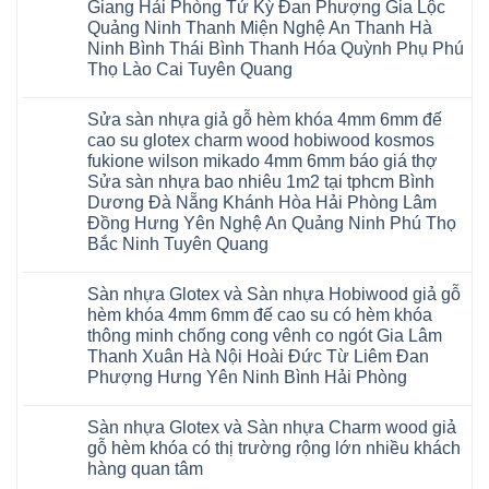
Giang Hải Phòng Tứ Kỳ Đan Phượng Gia Lộc
Quảng Ninh Thanh Miện Nghệ An Thanh Hà
Ninh Bình Thái Bình Thanh Hóa Quỳnh Phụ Phú
Thọ Lào Cai Tuyên Quang
Không
có
Sửa sàn nhựa giả gỗ hèm khóa 4mm 6mm đế
bình
luận
cao su glotex charm wood hobiwood kosmos
ở
fukione wilson mikado 4mm 6mm báo giá thợ
Sàn
gỗ
Sửa sàn nhựa bao nhiêu 1m2 tại tphcm Bình
AURUM
Dương Đà Nẵng Khánh Hòa Hải Phòng Lâm
Floor
Báo
Đồng Hưng Yên Nghệ An Quảng Ninh Phú Thọ
giá
Bắc Ninh Tuyên Quang
Sàn
gỗ
Không
AURUM
có
Floor
Sàn nhựa Glotex và Sàn nhựa Hobiwood giả gỗ
bình
nhập
luận
hèm khóa 4mm 6mm đế cao su có hèm khóa
khẩu
ở
Malaysia
thông minh chống cong vênh co ngót Gia Lâm
Sửa
RUM
sàn
Thanh Xuân Hà Nội Hoài Đức Từ Liêm Đan
14
nhựa
AI
Phượng Hưng Yên Ninh Bình Hải Phòng
giả
15
gỗ
Không
AI
hèm
có
13
khóa
Sàn nhựa Glotex và Sàn nhựa Charm wood giả
bình
RUM
4mm
luận
AI
gỗ hèm khóa có thị trường rộng lớn nhiều khách
6mm
ở
35
đế
hàng quan tâm
Sàn
AI
cao
nhựa
36