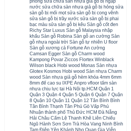
Hồng
phồng sửa chữa sàn nhựa giả gỗ bị ngập
nhựa
An
Quảng
xuyên
Vân
giả
Khánh
nước sửa chữa sàn nhựa giả gỗ bị hỏng sửa
Ninh
đống
Cần
gỗ
Lào
Thượng
đa
Thơ
sàn gỗ bị mối mọt sửa sàn gỗ bị cong vênh
hèm
Cai
Cát
phú
Phú
khóa
Đan
sửa sàn gỗ bị trầy xước sửa sàn gỗ bị phai
Từ
thọ
Xuyên
charm
Phượng
Liêm
nam
Phượng
bạc màu sửa sàn gỗ bị kêu Sàn gỗ cốt đen
wood
Ô
Xuân
từ
Dực
hobiwood
Diên
Phương
Richy Star Luxus Sàn gỗ Malaysia nhập
liêm
Chuyên
kosmos
Liên
Đà
bắc
Mỹ
fukione
khẩu Sàn gỗ Robina Sàn gỗ an cường Sàn
Minh
Nẵng
giang
Đà
wilson
Phú
Tây
bắc
gỗ nhựa ngoài trời Sàn gỗ tự nhiên U floor
Nẵng
4mm
Thọ
Mỗ
từ
Đại
6mm
Gia
Sàn gỗ xương cá Fortune An cường
Đại
liêm
Xuyên
chống
Lâm
Mỗ
Camsan Egger Sàn gỗ Charm wood
Thanh
chịu
Thuận
Long
Oai
nước
An
Kampong Povar Ziccos Flortex Winblack
Biên
Bình
mối
Bát
Bồ
Hà
Wilson black Hobi wood Monas Sàn nhựa
mọt
Tràng
Đề
Tĩnh
đế
Phù
Glotex Kosmos Hobi wood Sàn nhựa Charm
Hưng
Minh
cao
Đổng
Yên
Tam
wood Sàn nhựa giả gỗ hèm khóa 4mm 6mm
su
Hải
Việt
Hưng
IXPE
Phòng
8mm đế cao su IXPE Anpro vfloor tấm sàn
Hưng
Dân
pvc
Thư
Phúc
Hòa
nhựa chịu lực tại Hà Nội tp.HCM Quận 1
spc
Lâm
Lợi
Vân
Bắc
Đông
Quận 3 Quận 4 Quận 5 Quận 6 Quận 7 Quận
Hà
Đình
Ninh
Anh
Đông
Nghệ
8 Quận 10 Quận 11 Quận 12 Tân Bình Bình
Phú
Phúc
Quảng
An
Xuyên
Thịnh
Ninh
Tân Bình Thạnh Tân Phú Gò Vấp Phú
Ứng
Phượng
Thiên
Dương
Thiên
Dực
Nhuận thành phố Thủ Đức HCM Đà Nẵng
Quảng
Nội
Hòa
Chuyên
Ninh
Yên
Hải Châu Cẩm Lệ Thanh Khê Liên Chiểu
Xá
Mỹ
Lộc
Nghĩa
Ứng
Đại
Vĩnh
Ngũ Hành Sơn Sơn Trà Hòa Vang Ninh Bình
Phú
Hòa
Xuyên
Thanh
Phú
Tam Điệp Yên Khánh Nho Quan Gia Viễn
Thanh
Đà
Mê