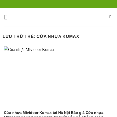
Bỏ
qua
nội
dung
LƯU TRỮ THẺ:
CỬA NHỰA KOMAX
Cửa nhựa Mividoor Komax tại Hà Nội Báo giá Cửa nhựa