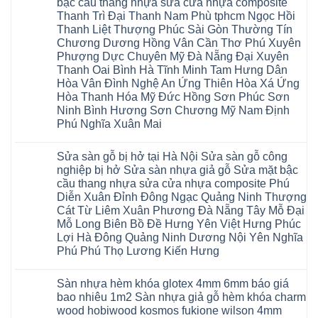
bậc cầu thang nhựa sửa cửa nhựa composite
Động
Sửa
Thủ
vênh
Hùng
Văn
chữa
Thanh Trì Đại Thanh Nam Phù tphcm Ngọc Hồi
Đức
Sửa
Thanh
Giang
sàn
Thanh
mặt
Ba
Thanh Liệt Thượng Phúc Sài Gòn Thường Tín
Cầu
gỗ
Xuân
bậc
Cầu
Giấy
bị
Chương Dương Hồng Vân Cần Thơ Phú Xuyên
Thái
cầu
Giấy
Văn
phồng
Nguyên
thang
Hạ
Phượng Dực Chuyên Mỹ Đà Nẵng Đại Xuyên
Lâm
tại
Phú
nhựa
Hòa
tphcm
Hà
Thanh Oai Bình Hà Tĩnh Minh Tam Hưng Dân
Thọ
sửa
Cẩm
Khoái
Nội
Bắc
cửa
Hòa Vân Đình Nghệ An Ứng Thiên Hòa Xá Ứng
Khê
Châu
Sửa
Giang
nhựa
Tây
sàn
Hòa Thanh Hóa Mỹ Đức Hồng Sơn Phúc Sơn
Long
composite
Hồ
gỗ
Biên
hoài
Ninh Bình Hương Sơn Chương Mỹ Nam Định
Yên
công
Hải
đức
Lập
Phú Nghĩa Xuân Mai
nghiệp
Dương
đan
Thanh
tại
Hải
phượng
Sơn
Không
Hà
Phòng
tphcm
Phù
có
Nội
Bắc
thanh
Sửa sàn gỗ bị hở tại Hà Nội Sửa sàn gỗ công
Ninh
bình
Sửa
Ninh
oai
hưng
luận
nghiệp bị hở Sửa sàn nhựa giả gỗ Sửa mặt bậc
sàn
Gia
ứng
yên
ở
nhựa
Lâm
cầu thang nhựa sửa cửa nhựa composite Phú
hòa
Lâm
Sửa
giả
Hà
long
Thao
chữa
Diễn Xuân Đỉnh Đông Ngạc Quảng Ninh Thượng
gỗ
Nam
biên
Tam
sàn
Sửa
Hà
Cát Từ Liêm Xuân Phương Đà Nẵng Tây Mỗ Đại
sài
Nông
gỗ
mặt
Nội
gòn
hải
tại
Mỗ Long Biên Bồ Đề Hưng Yên Việt Hưng Phúc
bậc
Hưng
đông
phòng
Hà
cầu
Lợi Hà Đông Quảng Ninh Dương Nội Yên Nghĩa
Yên
anh
Thanh
Nội
thang
Đông
sóc
Thủy
Sửa
Phú Phú Thọ Lương Kiến Hưng
nhựa
Anh
sơn
Tân
sàn
sửa
Quảng
gia
Không
Sơn
gỗ
cửa
Ninh
lâm
có
công
nhựa
Sàn nhựa hèm khóa glotex 4mm 6mm báo giá
Nam
đà
bình
nghiệp
composite
Định
nẵng
luận
tại
bao nhiêu 1m2 Sàn nhựa giả gỗ hèm khóa charm
Phúc
Sóc
ở
thanh
Hà
Thọ
wood hobiwood kosmos fukione wilson 4mm
Sơn
Sửa
xuân
Nội
Phúc