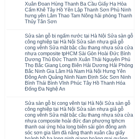
Phòng
sửa
Long
Xuân Đoan Hùng Thanh Ba Cầu Giấy Hạ Hòa
Ninh
Sóc
sàn
Ninh
Sơn
nhà
Cẩm Khê Tây Hồ Yên Lập Thanh Sơn Phù Ninh
Bình
Ninh
thợ
hưng yên Lâm Thao Tam Nông hải phòng Thanh
Đà
Bình
sửa
Nẵng
Hưng
sàn
Thủy Tân Sơn
Quảng
Yên
gỗ
Ninh
Không
tại
có
Hà
Sửa sàn gỗ bị ngấm nước tại Hà Nội Sửa sàn gỗ
bình
Nội
luận
báo
công nghiệp tại Hà Nội Sửa sàn nhựa giả gỗ
ở
giá
cong vênh Sửa mặt bậc cầu thang nhựa sửa cửa
Sửa
Dịch
chữa
nhựa composite tpHCM Sài Gòn Hoài Đức Bình
vụ
sàn
sửa
Dương Thủ Đức Thanh Xuân Thái Nguyên Phú
nhựa
chữa
giả
Thọ Bắc Giang Long Biên Hải Dương Hải Phòng
Sửa
gỗ
sàn
Bắc Ninh Gia Lâm Hà Nam Hà Nội Hưng Yên
tại
nhựa
Hà
Đông Anh Quảng Ninh Nam Định Sóc Sơn Ninh
giả
Nội
gỗ
Bình Thái Bình Vĩnh Phúc Tây Hồ Thanh Hóa
báo
hèm
giá
Đống Đa Nghệ An
khóa
Dịch
giá
Không
vụ
rẻ
có
sửa
4mm
Sửa sàn gỗ bị cong vênh tại Hà Nội Sửa sàn gỗ
bình
chữa
6mm
luận
Sửa
công nghiệp tại Hà Nội Sửa sàn nhựa giả gỗ
8mm
ở
sàn
10mm
cong vênh Sửa mặt bậc cầu thang nhựa sửa cửa
Sửa
nhựa
12mm
sàn
nhựa composite hoài đức đan phượng tphcm
giả
tại
gỗ
gỗ
nhà
thanh oai ứng hòa long biên sài gòn đông anh
bị
hèm
Ziccos
ngấm
sóc sơn gia lâm đà nẵng thanh xuân cầu giấy
khóa
Flortex
nước
giá
Wilson
hoành bồ hạ long ninh giang hoàng mai quảng