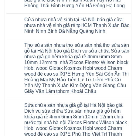
Việt
đế
vân
Đan
Đức
ở
An
Nam
cao
gỗ
Phượng
Phòng Thái Bình Hưng Yên Hà Đông Hạ Long
Ninh
Sàn
Quảng
su
tạo
Hưng
Giang
nhựa
Ninh
Không
Hà
không
Yên
Hải
Glotex
Phú
có
Nội
gian
Ninh
Phòng
4mm
Thọ
Cửa nhựa nhà vệ sinh tại Hà Nội báo giá cửa
bình
sang
Bình
Tứ
giá
Bắc
luận
trọng
Hải
nhựa nhà vệ sinh giá rẻ tpHCM Thanh Xuân Bắc
Kỳ
bao
Ninh
ở
Phòng
Đan
nhiêu
Ninh Ninh Bình Đà Nẵng Quảng Ninh
Tuyên
Cửa
Phượng
Sàn
Quang
nhựa
Gia
nhựa
Không
phòng
Lộc
giả
có
ngủ
Thợ sửa sàn nhựa thợ sửa sàn nhà thợ sửa sàn
Quảng
gỗ
bình
tại
Ninh
Glotex
luận
gỗ tại Hà Nội báo giá Dịch vụ sửa chữa Sửa sàn
Hà
ở
Thanh
có
Nội
nhựa giả gỗ hèm khóa giá rẻ 4mm 6mm 8mm
Cửa
Miện
tốt
cửa
nhựa
Nghệ
không
10mm 12mm tại nhà Ziccos Flortex Wilson black
composite
nhà
An
sàn
báo
Hobi wood Glotex Kosmos Hobi wood Charm
vệ
Thanh
nhựa
giá
sinh
Hà
glotex
wood đế cao su IXPE Hưng Yên Sài Gòn Ân Thi
rẻ
tại
Ninh
của
Bắc
Hoàng Mai Mỹ Hào Tiên Lữ Từ Liêm Phù Cừ
Hà
Bình
nước
Ninh
Nội
Thái
nào
Yên Mỹ Thanh Xuân Kim Động Văn Giang Cầu
Thanh
báo
Bình
Hà
Xuân
Giấy Văn Lâm tphcm Khoái Châu
giá
Thanh
Nội
Tây
cửa
Hóa
Thanh
Không
Hồ
nhựa
Quỳnh
Xuân
có
Hải
nhà
Phụ
tpHCM
Sửa chữa sàn nhựa giả gỗ tại Hà Nội báo giá
bình
Phòng
vệ
Phú
Đà
luận
Thái
Dịch vụ sửa chữa Sửa sàn nhựa giả gỗ hèm
sinh
Thọ
Nẵng
ở
Bình
giá
khóa giá rẻ 4mm 6mm 8mm 10mm 12mm chịu
Lào
Gia
Thợ
Hưng
rẻ
Cai
Lâm
sửa
nước tại nhà hà nội Ziccos Flortex Wilson black
Yên
tpHCM
Tuyên
Phú
sàn
Hà
Hobi wood Glotex Kosmos Hobi wood Charm
Thanh
Quang
Thọ
nhựa
Đông
Xuân
Hải
thợ
wood đế cao su IXPE Phú Thọ Việt Trì Thanh
Hạ
Bắc