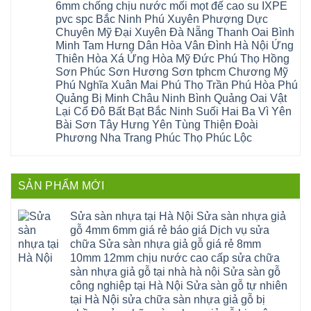
Ninh
sàn
cầu
Sửa
6mm chống chịu nước mối mọt đế cao su IXPE
Lộc
Bình
gỗ
giấy
sàn
Hát
pvc spc Bắc Ninh Phú Xuyên Phượng Dực
Thái
bị
hoành
nhựa
Môn
Bình
hở
bồ
Chuyên Mỹ Đại Xuyên Đà Nẵng Thanh Oai Bình
giả
Sài
Vĩnh
tại
hạ
gỗ
Gòn
Minh Tam Hưng Dân Hòa Vân Đình Hà Nội Ứng
Phúc
Hà
long
Sửa
Thạch
Tây
Nội
ninh
Thiên Hòa Xá Ứng Hòa Mỹ Đức Phú Thọ Hồng
mặt
Thất
Hồ
Sửa
giang
bậc
Sơn Phúc Sơn Hương Sơn tphcm Chương Mỹ
Hạ
Thanh
sàn
hoàng
cầu
Bằng
Hóa
gỗ
Phú Nghĩa Xuân Mai Phú Thọ Trần Phú Hòa Phú
mai
thang
Tây
Đống
công
quảng
nhựa
Quảng Bị Minh Châu Ninh Bình Quảng Oai Vật
Phương
Đa
nghiệp
ninh
sửa
tphcm
Nghệ
Lại Cổ Đô Bất Bạt Bắc Ninh Suối Hai Ba Vì Yên
bị
tây
cửa
Hòa
An
hở
hồ
nhựa
Bài Sơn Tây Hưng Yên Tùng Thiện Đoài
Lạc
Sửa
sơn
composite
Yên
Phương Nha Trang Phúc Thọ Phúc Lộc
sàn
tây
Thanh
Xuân
nhựa
hưng
Trì
Quốc
Không
giả
yên
Đại
Oai
có
gỗ
thạch
Thanh
Hưng
bình
Sửa
thất
Nam
Đạo
luận
mặt
mê
SẢN PHẨM MỚI
Phù
ở
Đà
bậc
linh
tphcm
Sàn
Nẵng
cầu
thanh
Ngọc
nhựa
Kiều
thang
trì
Hồi
hèm
Sửa sàn nhựa tại Hà Nội Sửa sàn nhựa giả
Phú
nhựa
bắc
Thanh
khóa
Phú
sửa
ninh
gỗ 4mm 6mm giá rẻ báo giá Dịch vụ sửa
Liệt
glotex
Cát
cửa
mỹ
Thượng
4mm
Hoài
chữa Sửa sàn nhựa giả gỗ giá rẻ 8mm
nhựa
đức
Phúc
6mm
Đức
composite
quốc
10mm 12mm chịu nước cao cấp sửa chữa
Sài
báo
Lâm
Phú
oai
Gòn
giá
Đồng
sàn nhựa giả gỗ tại nhà hà nội Sửa sàn gỗ
Diễn
hà
Thường
bao
Dương
Xuân
đông
Tín
công nghiệp tại Hà Nội Sửa sàn gỗ tự nhiên
nhiêu
Hòa
Đỉnh
hải
Chương
1m2
Sơn
tại Hà Nội sửa chữa sàn nhựa giả gỗ bị
Đông
phòng
Dương
Sàn
Đồng
Ngạc
phú