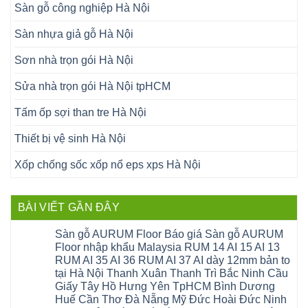
Sàn gỗ công nghiệp Hà Nội
Sàn nhựa giả gỗ Hà Nội
Sơn nhà trọn gói Hà Nội
Sửa nhà trọn gói Hà Nội tpHCM
Tấm ốp sợi than tre Hà Nội
Thiết bị vệ sinh Hà Nội
Xốp chống sốc xốp nổ eps xps Hà Nội
BÀI VIẾT GẦN ĐÂY
Sàn gỗ AURUM Floor Báo giá Sàn gỗ AURUM
Floor nhập khẩu Malaysia RUM 14 AI 15 AI 13
RUM AI 35 AI 36 RUM AI 37 AI dày 12mm bản to
tại Hà Nội Thanh Xuân Thanh Trì Bắc Ninh Cầu
Giấy Tây Hồ Hưng Yên TpHCM Bình Dương
Huế Cần Thơ Đà Nẵng Mỹ Đức Hoài Đức Ninh