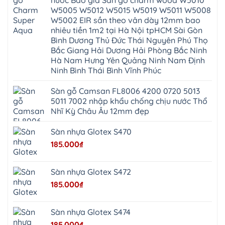
nước Báo giá Sàn gỗ charm wood W5010
Ninh
Dân
Quang
Bình
Hòa
W5005 W5012 W5015 W5019 W5011 W5008
Minh
Hương
Vân
Sóc
W5002 EIR sần theo vân dày 12mm bao
Sơn
Đình
Sơn
Chương
Hà
Hà
nhiêu tiền 1m2 tại Hà Nội tpHCM Sài Gòn
Mỹ
Nội
Nam
Bình Dương Thủ Đức Thái Nguyên Phú Thọ
Nam
Ứng
Đa
Định
Thiên
Phúc
Bắc Giang Hải Dương Hải Phòng Bắc Ninh
Phú
Hòa
Nội
Nghĩa
Hà Nam Hưng Yên Quảng Ninh Nam Định
Xá
Bài
Xuân
Ứng
Bắc
Ninh Bình Thái Bình Vĩnh Phúc
Mai
Hòa
Ninh
Mỹ
Trung
Đức
Giã
Sàn gỗ Camsan FL8006 4200 0720 5013
Phú
Kim
5011 7002 nhập khẩu chống chịu nước Thổ
Thọ
Anh
Hồng
Nhĩ Kỳ Châu Âu 12mm đẹp
Sơn
Phúc
Sơn
Sàn nhựa Glotex S470
Hương
Sơn
185.000
₫
tphcm
Chương
Mỹ
Phú
Sàn nhựa Glotex S472
Nghĩa
Xuân
185.000
₫
Mai
Phú
Thọ
Trần
Sàn nhựa Glotex S474
Phú
Hòa
185.000
₫
Phú