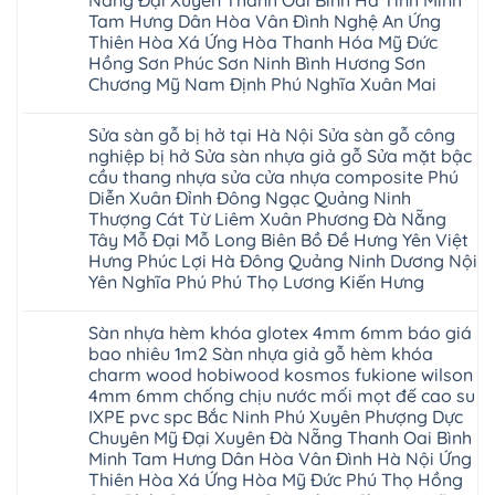
Nẵng Đại Xuyên Thanh Oai Bình Hà Tĩnh Minh
Thọ
sửa
Cẩm
Khoái
Nội
Bắc
cửa
Tam Hưng Dân Hòa Vân Đình Nghệ An Ứng
Khê
Châu
Sửa
Giang
nhựa
Tây
Thiên Hòa Xá Ứng Hòa Thanh Hóa Mỹ Đức
sàn
Long
composite
Hồ
gỗ
Biên
Hồng Sơn Phúc Sơn Ninh Bình Hương Sơn
hoài
Yên
công
Hải
đức
Lập
Chương Mỹ Nam Định Phú Nghĩa Xuân Mai
nghiệp
Dương
đan
Thanh
tại
Hải
phượng
Sơn
Không
Hà
Phòng
tphcm
Phù
có
Nội
Bắc
Sửa sàn gỗ bị hở tại Hà Nội Sửa sàn gỗ công
thanh
Ninh
bình
Sửa
Ninh
oai
hưng
luận
nghiệp bị hở Sửa sàn nhựa giả gỗ Sửa mặt bậc
sàn
Gia
ứng
yên
ở
nhựa
Lâm
cầu thang nhựa sửa cửa nhựa composite Phú
hòa
Lâm
Sửa
giả
Hà
long
Thao
chữa
Diễn Xuân Đỉnh Đông Ngạc Quảng Ninh
gỗ
Nam
biên
Tam
sàn
Sửa
Thượng Cát Từ Liêm Xuân Phương Đà Nẵng
Hà
sài
Nông
gỗ
mặt
Nội
gòn
hải
tại
Tây Mỗ Đại Mỗ Long Biên Bồ Đề Hưng Yên Việt
bậc
Hưng
đông
phòng
Hà
cầu
Hưng Phúc Lợi Hà Đông Quảng Ninh Dương Nội
Yên
anh
Thanh
Nội
thang
Đông
sóc
Thủy
Sửa
Yên Nghĩa Phú Phú Thọ Lương Kiến Hưng
nhựa
Anh
sơn
Tân
sàn
sửa
Quảng
gia
Không
Sơn
gỗ
cửa
Ninh
lâm
có
công
nhựa
Sàn nhựa hèm khóa glotex 4mm 6mm báo giá
Nam
đà
bình
nghiệp
composite
Định
nẵng
luận
tại
bao nhiêu 1m2 Sàn nhựa giả gỗ hèm khóa
Phúc
Sóc
ở
thanh
Hà
Thọ
charm wood hobiwood kosmos fukione wilson
Sơn
Sửa
xuân
Nội
Phúc
Ninh
sàn
cầu
4mm 6mm chống chịu nước mối mọt đế cao su
Sửa
Lộc
Bình
gỗ
giấy
sàn
Hát
IXPE pvc spc Bắc Ninh Phú Xuyên Phượng Dực
Thái
bị
hoành
nhựa
Môn
Bình
hở
bồ
Chuyên Mỹ Đại Xuyên Đà Nẵng Thanh Oai Bình
giả
Sài
Vĩnh
tại
hạ
gỗ
Minh Tam Hưng Dân Hòa Vân Đình Hà Nội Ứng
Gòn
Phúc
Hà
long
Sửa
Thạch
Tây
Nội
Thiên Hòa Xá Ứng Hòa Mỹ Đức Phú Thọ Hồng
ninh
mặt
Thất
Hồ
Sửa
giang
bậc