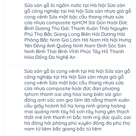
có
Hà
Sửa sàn gỗ bị ngấm nước tại Hà Nội Sửa sàn
bình
Nội
luận
gỗ công nghiệp tại Hà Nội Sửa sàn nhựa giả gỗ
báo
ở
giá
cong vênh Sửa mặt bậc cầu thang nhựa sửa
Sửa
Dịch
chữa
cửa nhựa composite tpHCM Sài Gòn Hoài Đức
vụ
sàn
sửa
Bình Dương Thủ Đức Thanh Xuân Thái Nguyên
nhựa
chữa
giả
Phú Thọ Bắc Giang Long Biên Hải Dương Hải
Sửa
gỗ
sàn
Phòng Bắc Ninh Gia Lâm Hà Nam Hà Nội Hưng
tại
nhựa
Hà
Yên Đông Anh Quảng Ninh Nam Định Sóc Sơn
giả
Nội
gỗ
Ninh Bình Thái Bình Vĩnh Phúc Tây Hồ Thanh
báo
hèm
Hóa Đống Đa Nghệ An
giá
khóa
Dịch
giá
Không
vụ
rẻ
có
sửa
4mm
Sửa sàn gỗ bị cong vênh tại Hà Nội Sửa sàn gỗ
bình
chữa
6mm
luận
công nghiệp tại Hà Nội Sửa sàn nhựa giả gỗ
Sửa
8mm
ở
sàn
10mm
cong vênh Sửa mặt bậc cầu thang nhựa sửa
Sửa
nhựa
12mm
sàn
cửa nhựa composite hoài đức đan phượng
giả
tại
gỗ
gỗ
nhà
tphcm thanh oai ứng hòa long biên sài gòn
bị
hèm
Ziccos
ngấm
đông anh sóc sơn gia lâm đà nẵng thanh xuân
khóa
Flortex
nước
giá
cầu giấy hoành bồ hạ long ninh giang hoàng
Wilson
tại
rẻ
black
Hà
mai quảng ninh tây hồ sơn tây hưng yên thạch
4mm
Hobi
Nội
6mm
thất mê linh thanh trì bắc ninh mỹ đức quốc oai
wood
Sửa
8mm
Glotex
hà đông hải phòng phú xuyên đống đa phú thọ
sàn
10mm
Kosmos
gỗ
12mm
nam từ liêm bắc giang bắc từ liêm
Hobi
công
chịu
wood
nghiệp
Không
nước