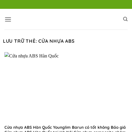
Bỏ
qua
nội
dung
LƯU TRỮ THẺ:
CỬA NHỰA ABS
Cửa nhựa ABS Hàn Quốc Younglim Barun có tốt không Báo giá