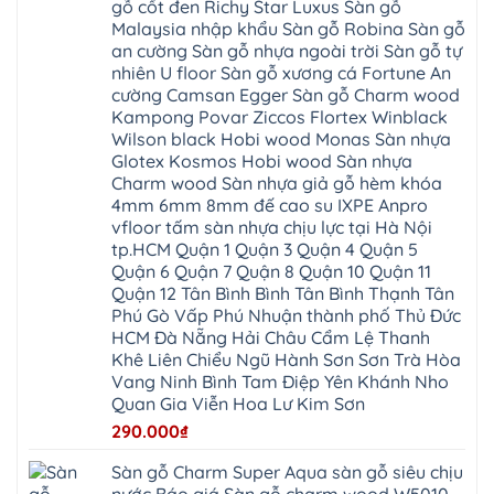
Phương
gỗ cốt đen Richy Star Luxus Sàn gỗ
liêm
Chuyên
kosmos
Liên
Đà
bắc
Mỹ
fukione
Malaysia nhập khẩu Sàn gỗ Robina Sàn gỗ
Minh
Nẵng
giang
Đà
wilson
Phú
Tây
bắc
an cường Sàn gỗ nhựa ngoài trời Sàn gỗ tự
Nẵng
4mm
Thọ
Mỗ
từ
Đại
6mm
Gia
nhiên U floor Sàn gỗ xương cá Fortune An
Đại
liêm
Xuyên
chống
Lâm
Mỗ
cường Camsan Egger Sàn gỗ Charm wood
Thanh
chịu
Thuận
Long
Oai
nước
An
Kampong Povar Ziccos Flortex Winblack
Biên
Bình
mối
Bát
Bồ
Hà
Wilson black Hobi wood Monas Sàn nhựa
mọt
Tràng
Đề
Tĩnh
đế
Phù
Glotex Kosmos Hobi wood Sàn nhựa
Hưng
Minh
cao
Đổng
Yên
Tam
Charm wood Sàn nhựa giả gỗ hèm khóa
su
Hải
Việt
Hưng
IXPE
Phòng
4mm 6mm 8mm đế cao su IXPE Anpro
Hưng
Dân
pvc
Thư
Phúc
Hòa
vfloor tấm sàn nhựa chịu lực tại Hà Nội
spc
Lâm
Lợi
Vân
Bắc
Đông
tp.HCM Quận 1 Quận 3 Quận 4 Quận 5
Hà
Đình
Ninh
Anh
Đông
Nghệ
Quận 6 Quận 7 Quận 8 Quận 10 Quận 11
Phú
Phúc
Quảng
An
Xuyên
Thịnh
Ninh
Quận 12 Tân Bình Bình Tân Bình Thạnh Tân
Ứng
Phượng
Thiên
Dương
Thiên
Dực
Phú Gò Vấp Phú Nhuận thành phố Thủ Đức
Quảng
Nội
Hòa
Chuyên
Ninh
Yên
HCM Đà Nẵng Hải Châu Cẩm Lệ Thanh
Xá
Mỹ
Lộc
Nghĩa
Ứng
Đại
Vĩnh
Khê Liên Chiểu Ngũ Hành Sơn Sơn Trà Hòa
Phú
Hòa
Xuyên
Thanh
Phú
Vang Ninh Bình Tam Điệp Yên Khánh Nho
Thanh
Đà
Mê
Thọ
Hóa
Nẵng
Linh
Quan Gia Viễn Hoa Lư Kim Sơn
Lương
Mỹ
Thanh
Hưng
Kiến
Đức
Oai
Yên
290.000
₫
Hưng
Hồng
Bình
Yên
Sơn
Minh
Lãng
Phúc
Sàn gỗ Charm Super Aqua sàn gỗ siêu chịu
Tam
Tiến
Sơn
Hưng
Thắng