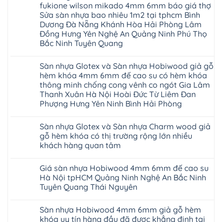
fukione wilson mikado 4mm 6mm báo giá thợ
Sàn
gỗ
Sửa sàn nhựa bao nhiêu 1m2 tại tphcm Bình
AURUM
Dương Đà Nẵng Khánh Hòa Hải Phòng Lâm
Floor
Báo
Đồng Hưng Yên Nghệ An Quảng Ninh Phú Thọ
giá
Bắc Ninh Tuyên Quang
Sàn
gỗ
Không
AURUM
có
Floor
Sàn nhựa Glotex và Sàn nhựa Hobiwood giả gỗ
bình
nhập
luận
hèm khóa 4mm 6mm đế cao su có hèm khóa
khẩu
ở
Malaysia
thông minh chống cong vênh co ngót Gia Lâm
Sửa
RUM
sàn
Thanh Xuân Hà Nội Hoài Đức Từ Liêm Đan
14
nhựa
Phượng Hưng Yên Ninh Bình Hải Phòng
AI
giả
15
gỗ
Không
AI
hèm
có
13
khóa
Sàn nhựa Glotex và Sàn nhựa Charm wood giả
bình
RUM
4mm
luận
gỗ hèm khóa có thị trường rộng lớn nhiều
AI
6mm
ở
35
đế
khách hàng quan tâm
Sàn
AI
cao
nhựa
36
Không
su
Glotex
RUM
có
glotex
và
Giá sàn nhựa Hobiwood 4mm 6mm đế cao su
AI
bình
charm
Sàn
37
luận
wood
Hà Nội tpHCM Quảng Ninh Nghệ An Bắc Ninh
nhựa
AI
ở
hobiwood
Hobiwood
Tuyên Quang Thái Nguyên
dày
Sàn
kosmos
giả
12mm
nhựa
fukione
gỗ
Không
bản
Glotex
wilson
hèm
có
to
và
mikado
Sàn nhựa Hobiwood 4mm 6mm giả gỗ hèm
khóa
bình
tại
Sàn
4mm
4mm
luận
khóa uy tín hàng đầu đã được khẳng định tại
Hà
nhựa
6mm