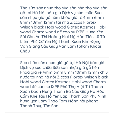
Lộc
nhựa
Không
phòng
Quảng
giả
có
ngủ
Ninh
Thợ sửa sàn nhựa thợ sửa sàn nhà thợ sửa sàn
gỗ
bình
tại
Thanh
Glotex
luận
gỗ tại Hà Nội báo giá Dịch vụ sửa chữa Sửa
Hà
Miện
ở
có
Nội
Nghệ
sàn nhựa giả gỗ hèm khóa giá rẻ 4mm 6mm
Cửa
tốt
cửa
An
nhựa
không
8mm 10mm 12mm tại nhà Ziccos Flortex
composite
Thanh
nhà
sàn
báo
Hà
Wilson black Hobi wood Glotex Kosmos Hobi
vệ
nhựa
giá
Ninh
sinh
glotex
wood Charm wood đế cao su IXPE Hưng Yên
rẻ
Bình
tại
của
Bắc
Sài Gòn Ân Thi Hoàng Mai Mỹ Hào Tiên Lữ Từ
Thái
Hà
nước
Ninh
Bình
Nội
Liêm Phù Cừ Yên Mỹ Thanh Xuân Kim Động
nào
Thanh
Thanh
báo
Hà
Văn Giang Cầu Giấy Văn Lâm tphcm Khoái
Xuân
Hóa
giá
Nội
Tây
Quỳnh
Châu
cửa
Thanh
Hồ
Phụ
nhựa
Xuân
Hải
Phú
Không
nhà
tpHCM
Phòng
Thọ
có
vệ
Đà
Sửa chữa sàn nhựa giả gỗ tại Hà Nội báo giá
Thái
Lào
bình
sinh
Nẵng
Bình
Cai
luận
Dịch vụ sửa chữa Sửa sàn nhựa giả gỗ hèm
giá
Gia
Hưng
Tuyên
ở
rẻ
Lâm
khóa giá rẻ 4mm 6mm 8mm 10mm 12mm chịu
Yên
Quang
Thợ
tpHCM
Phú
Hà
sửa
nước tại nhà hà nội Ziccos Flortex Wilson black
Thanh
Thọ
Đông
sàn
Xuân
Hải
Hobi wood Glotex Kosmos Hobi wood Charm
Hạ
nhựa
Bắc
Phòng
Long
thợ
wood đế cao su IXPE Phú Thọ Việt Trì Thanh
Ninh
Sóc
sửa
Ninh
Sơn
Xuân Đoan Hùng Thanh Ba Cầu Giấy Hạ Hòa
sàn
Bình
Ninh
nhà
Cẩm Khê Tây Hồ Yên Lập Thanh Sơn Phù Ninh
Đà
Bình
thợ
Nẵng
Hưng
hưng yên Lâm Thao Tam Nông hải phòng
sửa
Quảng
Yên
Thanh Thủy Tân Sơn
sàn
Ninh
gỗ
Không
tại