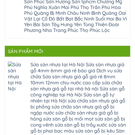
Sơn Phúc Sơn Hương Sơn tphcm Chương Mỹ
Hạ
Thanh
sàn
hoàng
cầu
Bằng
Hóa
Phú Nghĩa Xuân Mai Phú Thọ Trần Phú Hòa
gỗ
mai
thang
Tây
Đống
công
quảng
nhựa
Phú Quảng Bị Minh Châu Ninh Bình Quảng Oai
Phương
Đa
nghiệp
ninh
sửa
tphcm
Vật Lại Cổ Đô Bất Bạt Bắc Ninh Suối Hai Ba Vì
Nghệ
bị
tây
cửa
Hòa
An
hở
hồ
nhựa
Yên Bài Sơn Tây Hưng Yên Tùng Thiện Đoài
Lạc
Sửa
sơn
composite
Yên
Phương Nha Trang Phúc Thọ Phúc Lộc
sàn
tây
Thanh
Xuân
nhựa
hưng
Trì
Quốc
Không
giả
yên
Đại
Oai
có
gỗ
thạch
Thanh
Hưng
bình
Sửa
thất
Nam
Đạo
luận
mặt
mê
SẢN PHẨM MỚI
Phù
ở
Đà
bậc
linh
tphcm
Sàn
Nẵng
cầu
thanh
Ngọc
nhựa
Kiều
thang
trì
Hồi
hèm
Sửa sàn nhựa tại Hà Nội Sửa sàn nhựa giả
Phú
nhựa
bắc
Thanh
khóa
Phú
sửa
ninh
gỗ 4mm 6mm giá rẻ báo giá Dịch vụ sửa
Liệt
glotex
Cát
cửa
mỹ
Thượng
4mm
Hoài
chữa Sửa sàn nhựa giả gỗ giá rẻ 8mm
nhựa
đức
Phúc
6mm
Đức
composite
quốc
10mm 12mm chịu nước cao cấp sửa chữa
Sài
báo
Lâm
Phú
oai
Gòn
giá
Đồng
sàn nhựa giả gỗ tại nhà hà nội Sửa sàn gỗ
Diễn
hà
Thường
bao
Dương
Xuân
đông
Tín
công nghiệp tại Hà Nội Sửa sàn gỗ tự
nhiêu
Hòa
Đỉnh
hải
Chương
1m2
Sơn
nhiên tại Hà Nội sửa chữa sàn nhựa giả gỗ
Đông
phòng
Dương
Sàn
Đồng
Ngạc
phú
Hồng
bị phồng sửa chữa sàn nhựa giả gỗ bị
nhựa
An
Quảng
xuyên
Vân
giả
Khánh
ngập nước sửa chữa sàn nhựa giả gỗ bị
Ninh
đống
Cần
gỗ
Lào
Thượng
đa
Thơ
hỏng sửa sàn gỗ bị mối mọt sửa sàn gỗ bị
hèm
Cai
Cát
phú
Phú
khóa
Đan
cong vênh sửa sàn gỗ bị trầy xước sửa sàn
Từ
thọ
Xuyên
charm
Phượng
Liêm
nam
Phượng
gỗ bị phai bạc màu sửa sàn gỗ bị kêu Sàn
wood
Ô
Xuân
từ
Dực
hobiwood
Diên