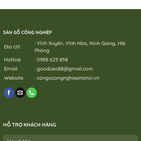
SÀN GỖ CÔNG NGHIỆP
: Vĩnh Xuyên, Vĩnh Hòa, Ninh Giang, Hải
Địa chỉ:
Phòng
Hotline
: 0988 625 858
Email
:
goodceo88@gmail.com
Website
:
sangocongnghiephanoi.vn
HỖ TRỢ KHÁCH HÀNG