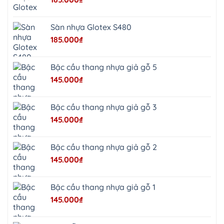
Quảng
Bị
Minh
Châu
Sàn nhựa Glotex S480
Ninh
Bình
185.000
₫
Quảng
Oai
Vật
Lại
Bậc cầu thang nhựa giả gỗ 5
Cổ
Đô
145.000
₫
Bất
Bạt
Bắc
Ninh
Bậc cầu thang nhựa giả gỗ 3
Suối
Hai
145.000
₫
Ba
Vì
Yên
Bài
Bậc cầu thang nhựa giả gỗ 2
Sơn
Tây
145.000
₫
Hưng
Yên
Tùng
Thiện
Bậc cầu thang nhựa giả gỗ 1
Đoài
Phương
145.000
₫
Nha
Trang
Phúc
Thọ