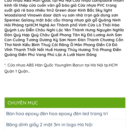
Cửa nhựa ABS Hàn Quốc tại Hà Nội Cửa nhựa composite nhôm
kính lõi thép cửa cuốn vân gỗ báo giá Cửa nhựa PVC trong
suốt giá rẻ bao nhiêu 1m2 Green door Kinh Bắc Sky light
Woodsland Vinawin door dịch vụ sơn nhà trọn gói dùng sơn
Spentec Galaxy mặt bậc cầu thang nhựa giả gỗ Quảng Ninh
Hải Phòng tpHCM Nghệ An Thành phố Vinh Cửa Lò Thái Hòa
Quỳnh Lưu Diễn Châu Nghi Lộc Yên Thành Hưng Nguyên Nghĩa
Đàn Quỳ Hợp Quỳ Châu Quế Phong Tân Kỳ Đô Lương Anh Sơn
Con Cuông Tương Dương Kỳ Sơn Nam Đàn Thanh Chương Cần
Thơ Ninh Kiều Bình Thuỷ Cái Răng Ô Môn Phong Điền Cờ Đỏ
Vĩnh Thạnh Thốt Nốt Huế Hương Thủy Hương Trà Phong Điền
Quảng Điền Phú Vang Phú Lộc A Lưới Nam Đông
*. Cửa nhựa ABS Hàn Quốc Younglim Barun tại Hà Nội tp.HCM
Quận 1 Quận...
CHUYÊN MỤC
Bàn hoa epoxy đèn hoa epoxy đèn led trang trí
Băng dính giấy 2 mặt 3m in logo Hà Nội