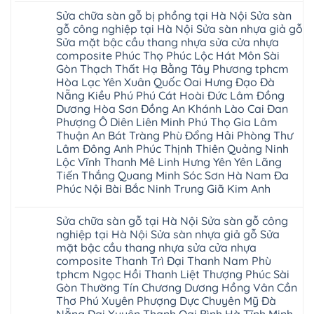
Charm
tại
có
tại
wood
Sửa chữa sàn gỗ bị phồng tại Hà Nội Sửa sàn
Hà
bình
nhà
đế
Nội
luận
hà
gỗ công nghiệp tại Hà Nội Sửa sàn nhựa giả gỗ
cao
Sửa
ở
nội
su
Sửa mặt bậc cầu thang nhựa sửa cửa nhựa
sàn
Sửa
Ziccos
IXPE
nhựa
sàn
Flortex
composite Phúc Thọ Phúc Lộc Hát Môn Sài
Hưng
giả
gỗ
Wilson
Yên
Gòn Thạch Thất Hạ Bằng Tây Phương tphcm
gỗ
bị
black
Sài
cong
cong
Hòa Lạc Yên Xuân Quốc Oai Hưng Đạo Đà
Hobi
Gòn
vênh
vênh
wood
Ân
Nẵng Kiều Phú Phú Cát Hoài Đức Lâm Đồng
Sửa
tại
Glotex
Thi
mặt
Hà
Dương Hòa Sơn Đồng An Khánh Lào Cai Đan
Kosmos
Hoàng
bậc
Nội
Hobi
Mai
Phượng Ô Diên Liên Minh Phú Thọ Gia Lâm
cầu
Sửa
wood
Mỹ
thang
Thuận An Bát Tràng Phù Đổng Hải Phòng Thư
sàn
Charm
Hào
nhựa
gỗ
wood
Lâm Đông Anh Phúc Thịnh Thiên Quảng Ninh
Tiên
sửa
công
đế
Lữ
cửa
Lộc Vĩnh Thanh Mê Linh Hưng Yên Yên Lãng
nghiệp
cao
Từ
nhựa
tại
su
Tiến Thắng Quang Minh Sóc Sơn Hà Nam Đa
Liêm
composite
Hà
IXPE
Phù
Phúc Nội Bài Bắc Ninh Trung Giã Kim Anh
tpHCM
Nội
Phú
Cừ
Sài
Sửa
Thọ
Yên
Không
Gòn
sàn
Việt
Mỹ
có
Hoài
nhựa
Trì
Sửa chữa sàn gỗ tại Hà Nội Sửa sàn gỗ công
Thanh
bình
Đức
giả
Thanh
Xuân
luận
nghiệp tại Hà Nội Sửa sàn nhựa giả gỗ Sửa
Bình
gỗ
Xuân
Kim
ở
Dương
cong
Đoan
mặt bậc cầu thang nhựa sửa cửa nhựa
Động
Sửa
Thủ
vênh
Hùng
Văn
chữa
composite Thanh Trì Đại Thanh Nam Phù
Đức
Sửa
Thanh
Giang
sàn
Thanh
mặt
Ba
tphcm Ngọc Hồi Thanh Liệt Thượng Phúc Sài
Cầu
gỗ
Xuân
bậc
Cầu
Giấy
bị
Gòn Thường Tín Chương Dương Hồng Vân Cần
Thái
cầu
Giấy
Văn
phồng
Nguyên
thang
Thơ Phú Xuyên Phượng Dực Chuyên Mỹ Đà
Hạ
Lâm
tại
Phú
nhựa
Hòa
tphcm
Hà