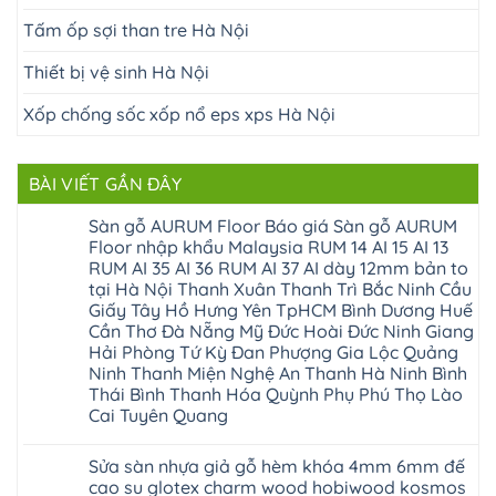
Tấm ốp sợi than tre Hà Nội
Thiết bị vệ sinh Hà Nội
Xốp chống sốc xốp nổ eps xps Hà Nội
BÀI VIẾT GẦN ĐÂY
Sàn gỗ AURUM Floor Báo giá Sàn gỗ AURUM
Floor nhập khẩu Malaysia RUM 14 AI 15 AI 13
RUM AI 35 AI 36 RUM AI 37 AI dày 12mm bản to
tại Hà Nội Thanh Xuân Thanh Trì Bắc Ninh Cầu
Giấy Tây Hồ Hưng Yên TpHCM Bình Dương Huế
Cần Thơ Đà Nẵng Mỹ Đức Hoài Đức Ninh Giang
Hải Phòng Tứ Kỳ Đan Phượng Gia Lộc Quảng
Ninh Thanh Miện Nghệ An Thanh Hà Ninh Bình
Thái Bình Thanh Hóa Quỳnh Phụ Phú Thọ Lào
Cai Tuyên Quang
Không
có
Sửa sàn nhựa giả gỗ hèm khóa 4mm 6mm đế
bình
luận
cao su glotex charm wood hobiwood kosmos
ở