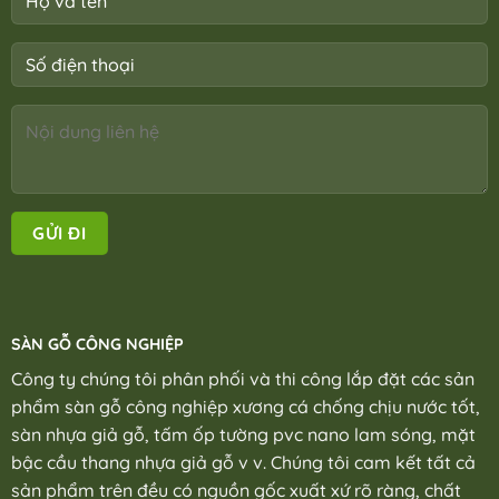
SÀN GỖ CÔNG NGHIỆP
Công ty chúng tôi phân phối và thi công lắp đặt các sản
phẩm sàn gỗ công nghiệp xương cá chống chịu nước tốt,
sàn nhựa giả gỗ, tấm ốp tường pvc nano lam sóng, mặt
bậc cầu thang nhựa giả gỗ v v. Chúng tôi cam kết tất cả
sản phẩm trên đều có nguồn gốc xuất xứ rõ ràng, chất