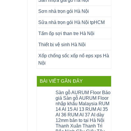
Sàn nhựa giả gỗ Hà Nội
Sơn nhà trọn gói Hà Nội
Sửa nhà trọn gói Hà Nội tpHCM
Tấm ốp sợi than tre Hà Nội
Thiết bị vệ sinh Hà Nội
Xốp chống sốc xốp nổ eps xps Hà
Nội
BÀI VIẾT GẦN ĐÂY
Sàn gỗ AURUM Floor Báo
giá Sàn gỗ AURUM Floor
nhập khẩu Malaysia RUM
14 AI 15 AI 13 RUM AI 35
AI 36 RUM AI 37 AI dày
12mm bản to tại Hà Nội
Thanh Xuân Thanh Trì