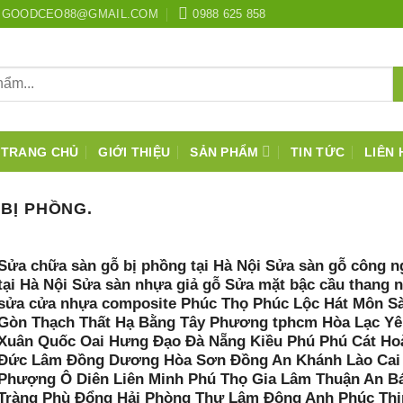
GOODCEO88@GMAIL.COM
0988 625 858
TRANG CHỦ
GIỚI THIỆU
SẢN PHẨM
TIN TỨC
LIÊN 
BỊ PHỒNG.
Sửa chữa sàn gỗ bị phồng tại Hà Nội Sửa sàn gỗ công n
tại Hà Nội Sửa sàn nhựa giả gỗ Sửa mặt bậc cầu thang 
sửa cửa nhựa composite Phúc Thọ Phúc Lộc Hát Môn Sà
Gòn Thạch Thất Hạ Bằng Tây Phương tphcm Hòa Lạc Yê
Xuân Quốc Oai Hưng Đạo Đà Nẵng Kiều Phú Phú Cát Ho
Đức Lâm Đồng Dương Hòa Sơn Đồng An Khánh Lào Cai
Phượng Ô Diên Liên Minh Phú Thọ Gia Lâm Thuận An B
Tràng Phù Đổng Hải Phòng Thư Lâm Đông Anh Phúc Thị