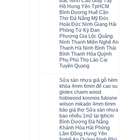
Bắc Ninh Cầu Giấy Tây
Hồ Hưng Yên TpHCM
Bình Dương Huế Cần
Thơ Đà Nẵng Mỹ Đức
Hoài Đức Ninh Giang Hải
Phòng Tứ Kỳ Đan
Phượng Gia Lộc Quảng
Ninh Thanh Miện Nghệ An
Thanh Hà Ninh Bình Thái
Bình Thanh Hóa Quỳnh
Phụ Phú Thọ Lào Cai
Tuyên Quang
Không
có
Sửa sàn nhựa giả gỗ hèm
bình
luận
khóa 4mm 6mm đế cao su
ở
glotex charm wood
Sàn
gỗ
hobiwood kosmos fukione
AURUM
wilson mikado 4mm 6mm
Floor
Báo
báo giá thợ Sửa sàn nhựa
giá
bao nhiêu 1m2 tại tphcm
Sàn
gỗ
Bình Dương Đà Nẵng
AURUM
Khánh Hòa Hải Phòng
Floor
nhập
Lâm Đồng Hưng Yên
khẩu
Nghệ An Quảng Ninh Phú