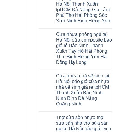
Glotex
khóa
Thanh
Việt
Hà Nội Thanh Xuân
và
4mm
Hóa
Nam
cửa
6mm
Quỳnh
tpHCM Đà Nẵng Gia Lâm
nhựa
đế
Phụ
Phú Thọ Hải Phòng Sóc
composite
cao
Phú
giả
su
Sơn Ninh Bình Hưng Yên
Thọ
vân
Hà
Lào
Không
gỗ
Nội
Cai
có
tạo
Tuyên
Cửa nhựa phòng ngủ tại
bình
không
Quang
luận
gian
Hà Nội cửa composite báo
ở
sang
giá rẻ Bắc Ninh Thanh
Sàn
trọng
nhựa
Xuân Tây Hồ Hải Phòng
Glotex
Thái Bình Hưng Yên Hà
4mm
giá
Đông Hạ Long
bao
Không
nhiêu
có
Sàn
Cửa nhựa nhà vệ sinh tại
bình
nhựa
luận
giả
Hà Nội báo giá cửa nhựa
ở
gỗ
nhà vệ sinh giá rẻ tpHCM
Cửa
Glotex
nhựa
có
Thanh Xuân Bắc Ninh
phòng
tốt
Ninh Bình Đà Nẵng
ngủ
không
tại
sàn
Quảng Ninh
Hà
nhựa
Không
Nội
glotex
có
cửa
của
Thợ sửa sàn nhựa thợ
bình
composite
nước
luận
báo
nào
sửa sàn nhà thợ sửa sàn
ở
giá
Hà
gỗ tại Hà Nội báo giá Dịch
Cửa
rẻ
Nội