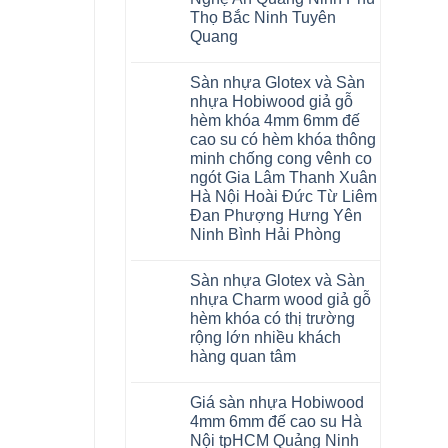
Malaysia
Thọ Bắc Ninh Tuyên
RUM
14
Quang
AI
15
Không
AI
có
Sàn nhựa Glotex và Sàn
13
bình
RUM
luận
nhựa Hobiwood giả gỗ
AI
ở
hèm khóa 4mm 6mm đế
35
Sửa
AI
sàn
cao su có hèm khóa thông
36
nhựa
minh chống cong vênh co
RUM
giả
AI
gỗ
ngót Gia Lâm Thanh Xuân
37
hèm
Hà Nội Hoài Đức Từ Liêm
AI
khóa
dày
4mm
Đan Phượng Hưng Yên
12mm
6mm
Ninh Bình Hải Phòng
bản
đế
to
cao
Không
tại
su
có
Hà
glotex
Sàn nhựa Glotex và Sàn
bình
Nội
charm
luận
nhựa Charm wood giả gỗ
Thanh
wood
ở
Xuân
hobiwood
hèm khóa có thị trường
Sàn
Thanh
kosmos
nhựa
rộng lớn nhiều khách
Trì
fukione
Glotex
Bắc
hàng quan tâm
wilson
và
Ninh
mikado
Sàn
Không
Cầu
4mm
nhựa
có
Giấy
6mm
Hobiwood
Giá sàn nhựa Hobiwood
bình
Tây
báo
giả
luận
Hồ
4mm 6mm đế cao su Hà
giá
gỗ
ở
Hưng
thợ
hèm
Nội tpHCM Quảng Ninh
Sàn
Yên
Sửa