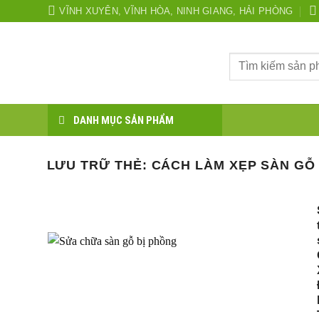
Bỏ
VĨNH XUYÊN, VĨNH HÒA, NINH GIANG, HẢI PHÒNG
qua
nội
Tìm
dung
kiếm:
DANH MỤC SẢN PHẨM
LƯU TRỮ THẺ:
CÁCH LÀM XẸP SÀN GỖ 