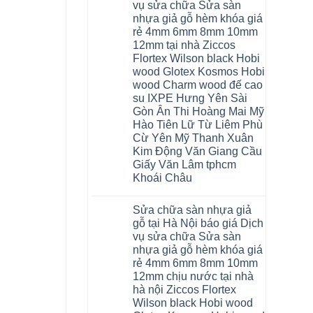
nhựa
Bắc
vụ sửa chữa Sửa sàn
Thanh
nhà
Ninh
Xuân
nhựa giả gỗ hèm khóa giá
vệ
Thanh
tpHCM
sinh
Xuân
rẻ 4mm 6mm 8mm 10mm
Đà
tại
Tây
Nẵng
12mm tại nhà Ziccos
Hà
Hồ
Gia
Nội
Flortex Wilson black Hobi
Hải
Lâm
báo
Phòng
Phú
wood Glotex Kosmos Hobi
giá
Thái
Thọ
cửa
wood Charm wood đế cao
Bình
Hải
nhựa
Hưng
Phòng
su IXPE Hưng Yên Sài
nhà
Yên
Sóc
Gòn Ân Thi Hoàng Mai Mỹ
vệ
Hà
Sơn
sinh
Đông
Ninh
Hào Tiên Lữ Từ Liêm Phù
giá
Hạ
Bình
Cừ Yên Mỹ Thanh Xuân
rẻ
Long
Hưng
tpHCM
Yên
Kim Động Văn Giang Cầu
Thanh
Giấy Văn Lâm tphcm
Xuân
Bắc
Khoái Châu
Ninh
Ninh
Không
Bình
có
Sửa chữa sàn nhựa giả
Đà
bình
Nẵng
luận
gỗ tại Hà Nội báo giá Dịch
ở
Quảng
vụ sửa chữa Sửa sàn
Thợ
Ninh
sửa
nhựa giả gỗ hèm khóa giá
sàn
rẻ 4mm 6mm 8mm 10mm
nhựa
thợ
12mm chịu nước tại nhà
sửa
hà nội Ziccos Flortex
sàn
nhà
Wilson black Hobi wood
thợ