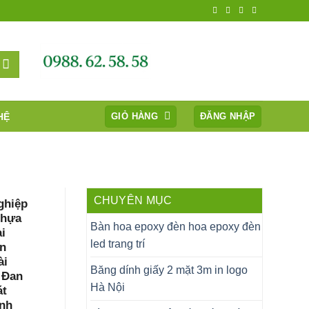
HỆ
GIỎ HÀNG
ĐĂNG NHẬP
CHUYÊN MỤC
ghiệp
nhựa
Bàn hoa epoxy đèn hoa epoxy đèn
i
led trang trí
n
ài
Băng dính giấy 2 mặt 3m in logo
 Đan
Hà Nội
át
nh