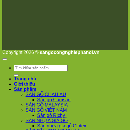
Bài
Sơn
Tây
Hưng
Yên
Tùng
Thiện
Đoài
Phương
Nha
Copyright 2026 ©
sangocongnghiephanoi.vn
Trang
Phúc
Thọ
Tìm
Phúc
kiếm:
Lộc
Trang chủ
Giới thiệu
Sản phẩm
SÀN GỖ CHÂU ÂU
Sàn gỗ Camsan
SÀN GỖ MALAYSIA
SÀN GỖ VIỆT NAM
Sàn gỗ Richy
SÀN NHỰA GIẢ GỖ
Sàn nhựa giả gỗ Glotex