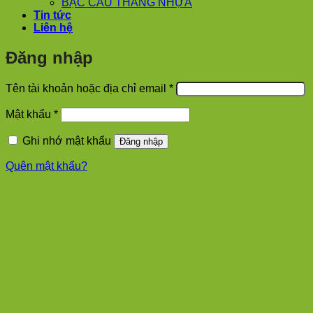
BẬC CẦU THANG NHỰA
Tin tức
Liên hệ
Đăng nhập
Bắt
Tên tài khoản hoặc địa chỉ email
*
buộc
Bắt
Mật khẩu
*
buộc
Ghi nhớ mật khẩu
Đăng nhập
Quên mật khẩu?