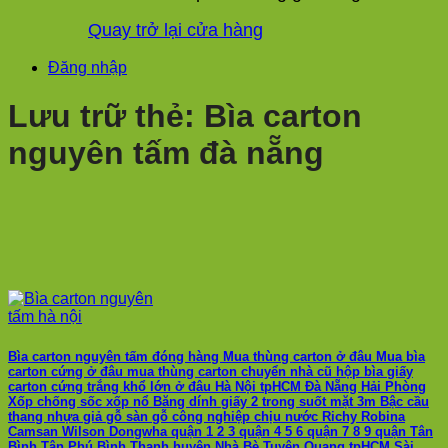
Quay trở lại cửa hàng
Đăng nhập
Lưu trữ thẻ:
Bìa carton
nguyên tấm đà nẵng
Bìa carton nguyên tấm đóng hàng Mua thùng carton ở đâu Mua bìa
carton cứng ở đâu mua thùng carton chuyển nhà cũ hộp bìa giấy
carton cứng trắng khổ lớn ở đâu Hà Nội tpHCM Đà Nẵng Hải Phòng
Xốp chống sốc xốp nổ Băng dính giấy 2 trong suốt mặt 3m Bậc cầu
thang nhựa giả gỗ sàn gỗ công nghiệp chịu nước Richy Robina
Camsan Wilson Dongwha quận 1 2 3 quận 4 5 6 quận 7 8 9 quận Tân
Bình Tân Phú Bình Thạnh huyện Nhà Bè Tuyên Quang tpHCM Sài