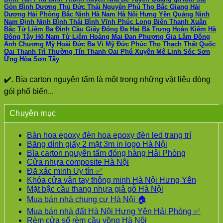
Gòn Bình Dương Thủ Đức Thái Nguyên Phú Thọ Bắc Giang Hải
Dương Hải Phòng Bắc Ninh Hà Nam Hà Nội Hưng Yên Quảng Ninh
Nam Định Ninh Bình Thái Bình Vĩnh Phúc Long Biên Thanh Xuân
Bắc Từ Liêm Ba Đình Cầu Giấy Đống Đa Hai Bà Trưng Hoàn Kiếm Hà
Đông Tây Hồ Nam Từ Liêm Hoàng Mai Đan Phượng Gia Lâm Đông
Anh Chương Mỹ Hoài Đức Ba Vì Mỹ Đức Phúc Thọ Thạch Thất Quốc
Oai Thanh Trì Thường Tín Thanh Oai Phú Xuyên Mê Linh Sóc Sơn
Ứng Hòa Sơn Tây
✔️. Bìa carton nguyên tấm là một trong những vật liệu đóng
gói phổ biến...
Chuyên mục
Bàn hoa epoxy đèn hoa epoxy đèn led trang trí
Băng dính giấy 2 mặt 3m in logo Hà Nội
Bìa carton nguyên tấm đóng hàng Hải Phòng
Cửa nhựa composite Hà Nội
Đã xác minh Uy tín ✅
Khóa cửa vân tay thông minh Hà Nội Hưng Yên
Mặt bậc cầu thang nhựa giả gỗ Hà Nội
Mua bán nhà chung cư Hà Nội 🏠
Mua bán nhà đất Hà Nội Hưng Yên Hải Phòng ✅
Rèm cửa sổ rèm cầu vồng Hà Nội