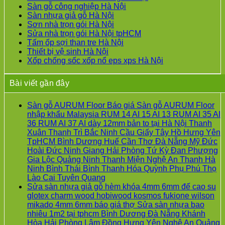
Sàn gỗ công nghiệp Hà Nội
Sàn nhựa giả gỗ Hà Nội
Sơn nhà trọn gói Hà Nội
Sửa nhà trọn gói Hà Nội tpHCM
Tấm ốp sợi than tre Hà Nội
Thiết bị vệ sinh Hà Nội
Xốp chống sốc xốp nổ eps xps Hà Nội
Bài viết gần đây
Sàn gỗ AURUM Floor Báo giá Sàn gỗ AURUM Floor
nhập khẩu Malaysia RUM 14 AI 15 AI 13 RUM AI 35 AI
36 RUM AI 37 AI dày 12mm bản to tại Hà Nội Thanh
Xuân Thanh Trì Bắc Ninh Cầu Giấy Tây Hồ Hưng Yên
TpHCM Bình Dương Huế Cần Thơ Đà Nẵng Mỹ Đức
Hoài Đức Ninh Giang Hải Phòng Tứ Kỳ Đan Phượng
Gia Lộc Quảng Ninh Thanh Miện Nghệ An Thanh Hà
Ninh Bình Thái Bình Thanh Hóa Quỳnh Phụ Phú Thọ
Không
Lào Cai Tuyên Quang
có
Sửa sàn nhựa giả gỗ hèm khóa 4mm 6mm đế cao su
bình
glotex charm wood hobiwood kosmos fukione wilson
luận
mikado 4mm 6mm báo giá thợ Sửa sàn nhựa bao
ở
nhiêu 1m2 tại tphcm Bình Dương Đà Nẵng Khánh
Sàn
Hòa Hải Phòng Lâm Đồng Hưng Yên Nghệ An Quảng