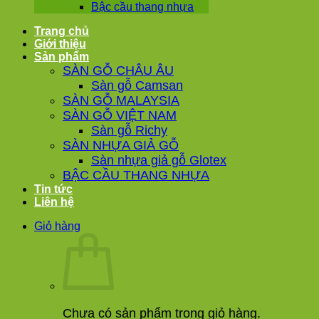
Bậc cầu thang nhựa
Trang chủ
Giới thiệu
Sản phẩm
SÀN GỖ CHÂU ÂU
Sàn gỗ Camsan
SÀN GỖ MALAYSIA
SÀN GỖ VIỆT NAM
Sàn gỗ Richy
SÀN NHỰA GIẢ GỖ
Sàn nhựa giả gỗ Glotex
BẬC CẦU THANG NHỰA
Tin tức
Liên hệ
Giỏ hàng
Chưa có sản phẩm trong giỏ hàng.