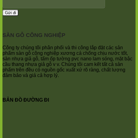
Phúc
Trần
Nội
Phú
Bài
Hòa
Bắc
Phú
Ninh
Quảng
Trung
Bị
SÀN GỖ CÔNG NGHIỆP
Giã
Minh
Kim
Châu
Anh
Ninh
Công ty chúng tôi phân phối và thi công lắp đặt các sản
Bình
phẩm sàn gỗ công nghiệp xương cá chống chịu nước tốt,
Quảng
sàn nhựa giả gỗ, tấm ốp tường pvc nano lam sóng, mặt bậc
Oai
cầu thang nhựa giả gỗ v v. Chúng tôi cam kết tất cả sản
Vật
phẩm trên đều có nguồn gốc xuất xứ rõ ràng, chất lượng
Lại
đảm bảo và giá cả hợp lý.
Cổ
Đô
Bất
Bạt
BẢN ĐỒ ĐƯỜNG ĐI
Bắc
Ninh
Suối
Hai
Ba
Vì
Yên