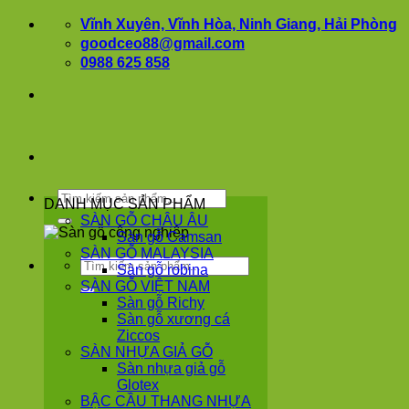
Bỏ
Vĩnh Xuyên, Vĩnh Hòa, Ninh Giang, Hải Phòng
qua
goodceo88@gmail.com
nội
0988 625 858
dung
Tìm
DANH MỤC SẢN PHẨM
kiếm:
SÀN GỖ CHÂU ÂU
Sàn gỗ Camsan
SÀN GỖ MALAYSIA
Tìm
Sàn gỗ robina
kiếm:
SÀN GỖ VIỆT NAM
Sàn gỗ Richy
Sàn gỗ xương cá
Ziccos
SÀN NHỰA GIẢ GỖ
Sàn nhựa giả gỗ
Glotex
BẬC CẦU THANG NHỰA