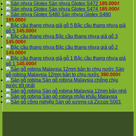
Mỗ
Đồng
Chuyên
bắc
spc
Sàn nhựa Glotex S472
185.000
₫
Long
An
Mỹ
ninh
Bắc
Sàn nhựa Glotex S474
185.000
₫
Biên
Khánh
Đà
mỹ
Ninh
Sàn nhựa Glotex S480
Bồ
Lào
Nẵng
đức
Phú
185.000
₫
Đề
Cai
Đại
quốc
Xuyên
Bậc cầu thang nhựa giả
Hưng
Đan
Xuyên
oai
Phượng
gỗ 5
145.000
₫
Yên
Phượng
Thanh
hà
Dực
Bậc cầu thang nhựa giả gỗ 3
Việt
Ô
Oai
đông
Chuyên
145.000
₫
Hưng
Diên
Bình
hải
Mỹ
Bậc cầu thang nhựa giả gỗ 2
Phúc
Liên
Hà
phòng
Đại
145.000
₫
Lợi
Minh
Tĩnh
phú
Xuyên
Bậc cầu thang nhựa giả
Hà
Phú
Minh
xuyên
Đà
gỗ 1
145.000
₫
Đông
Thọ
Tam
đống
Nẵng
Sàn
Quảng
Gia
Hưng
đa
Thanh
gỗ robina Malaysia 12mm bản to chịu nước
390.000
₫
Ninh
Lâm
Dân
phú
Oai
Sàn gỗ robina Malaysia chống chịu
Dương
Thuận
Hòa
thọ
Bình
nước tốt nhất
Nội
An
Vân
nam
Minh
Sàn gỗ robina Malaysia 12mm bản nhỏ
Yên
Bát
Đình
từ
Tam
Sàn gỗ robina nhập khẩu Malaysia
Nghĩa
Tràng
Nghệ
liêm
Hưng
Sàn gỗ xương cá Ziccos S001
Phú
Phù
An
bắc
Dân
Phú
Đổng
Ứng
giang
Hòa
Thọ
Hải
Thiên
bắc
Vân
Lương
Phòng
Hòa
từ
Đình
Kiến
Thư
Xá
liêm
Hà
Hưng
Lâm
Ứng
Nội