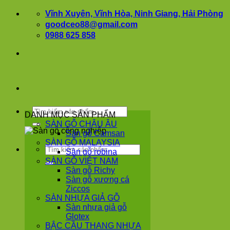
Bỏ
Vĩnh Xuyên, Vĩnh Hòa, Ninh Giang, Hải Phòng
qua
goodceo88@gmail.com
nội
0988 625 858
dung
Tìm
DANH MỤC SẢN PHẨM
kiếm:
SÀN GỖ CHÂU ÂU
Sàn gỗ Camsan
SÀN GỖ MALAYSIA
Tìm
Sàn gỗ robina
kiếm:
SÀN GỖ VIỆT NAM
Sàn gỗ Richy
Sàn gỗ xương cá
Ziccos
SÀN NHỰA GIẢ GỖ
Sàn nhựa giả gỗ
Glotex
BẬC CẦU THANG NHỰA