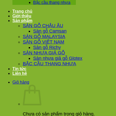
Bậc cầu thang nhựa
Trang chủ
Giới thiệu
Sản phẩm
SÀN GỖ CHÂU ÂU
Sàn gỗ Camsan
SÀN GỖ MALAYSIA
SÀN GỖ VIỆT NAM
Sàn gỗ Richy
SÀN NHỰA GIẢ GỖ
Sàn nhựa giả gỗ Glotex
BẬC CẦU THANG NHỰA
Tin tức
Liên hệ
Giỏ hàng
Chưa có sản phẩm trong giỏ hàng.