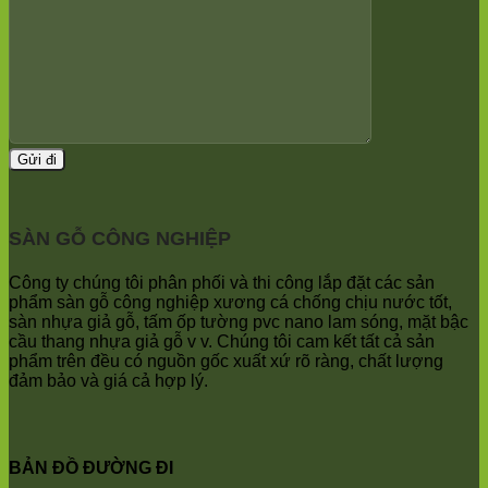
Minh
Xuân
Phú
Sóc
Mai
Nghĩa
Sơn
Xuân
Hà
Mai
Nam
Phú
Đa
Thọ
Phúc
Trần
Nội
Phú
Bài
Hòa
Bắc
Phú
Ninh
Quảng
Trung
Bị
SÀN GỖ CÔNG NGHIỆP
Giã
Minh
Kim
Châu
Anh
Ninh
Công ty chúng tôi phân phối và thi công lắp đặt các sản
Bình
phẩm sàn gỗ công nghiệp xương cá chống chịu nước tốt,
Quảng
sàn nhựa giả gỗ, tấm ốp tường pvc nano lam sóng, mặt bậc
Oai
cầu thang nhựa giả gỗ v v. Chúng tôi cam kết tất cả sản
Vật
phẩm trên đều có nguồn gốc xuất xứ rõ ràng, chất lượng
Lại
đảm bảo và giá cả hợp lý.
Cổ
Đô
Bất
Bạt
BẢN ĐỒ ĐƯỜNG ĐI
Bắc