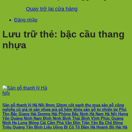
Quay trở lại cửa hàng
Đăng nhập
Lưu trữ thẻ:
bậc cầu thang
nhựa
Sàn gỗ thanh lý Hà Nội 8mm 12mm cốt xanh thu mua sàn gỗ công
nghiệp cũ giá rẻ sàn nhựa giả gỗ hèm khóa sàn gỗ tự nhiên tại Phú
Thọ Bắc Giang Hải Dương Hải Phòng Bắc Ninh Hà Nam Hà Nội Hưng
Yên Quảng Ninh Nam Định Ninh Bình Thái Bình Vĩnh Phúc Quảng
Ninh Hạ Long Móng Cái Cẩm Phả Vân Đồn Tiên Yên Ba Chẽ Đông
Triều Quảng Yên Bình Liêu Uông Bí Cô Tô Đầm Hà Hoành Bồ Hải Hà