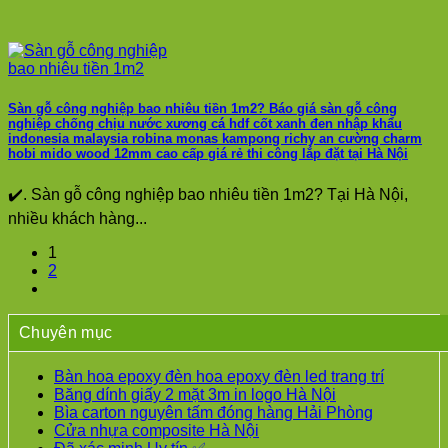
Sàn gỗ công nghiệp bao nhiêu tiền 1m2? Báo giá sàn gỗ công
nghiệp chống chịu nước xương cá hdf cốt xanh đen nhập khẩu
indonesia malaysia robina monas kampong richy an cường charm
hobi mido wood 12mm cao cấp giá rẻ thi công lắp đặt tại Hà Nội
✔️. Sàn gỗ công nghiệp bao nhiêu tiền 1m2? Tại Hà Nội,
nhiều khách hàng...
1
2
Chuyên mục
Bàn hoa epoxy đèn hoa epoxy đèn led trang trí
Băng dính giấy 2 mặt 3m in logo Hà Nội
Bìa carton nguyên tấm đóng hàng Hải Phòng
Cửa nhựa composite Hà Nội