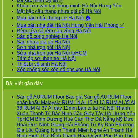
Đã xác minh Uy tín ✅
Khóa cửa vân tay thông minh Hà Nội Hưng Yên
Mặt bậc cầu thang nhựa giả gỗ Hà Nội
Mua bán nhà chung cư Hà Nội 🏠
Mua bán nhà đất Hà Nội Hưng Yên Hải Phòng ✅
Rèm cửa sổ rèm cầu vồng Hà Nội
Sàn gỗ công nghiệp Hà Nội
Sàn nhựa giả gỗ Hà Nội
Sơn nhà trọn gói Hà Nội
Sửa nhà trọn gói Hà Nội tpHCM
Tấm ốp sợi than tre Hà Nội
Thiết bị vệ sinh Hà Nội
Xốp chống sốc xốp nổ eps xps Hà Nội
Bài viết gần đây
Sàn gỗ AURUM Floor Báo giá Sàn gỗ AURUM Floor
nhập khẩu Malaysia RUM 14 AI 15 AI 13 RUM AI 35 AI
36 RUM AI 37 AI dày 12mm bản to tại Hà Nội Thanh
Xuân Thanh Trì Bắc Ninh Cầu Giấy Tây Hồ Hưng Yên
TpHCM Bình Dương Huế Cần Thơ Đà Nẵng Mỹ Đức
Hoài Đức Ninh Giang Hải Phòng Tứ Kỳ Đan Phượng
Gia Lộc Quảng Ninh Thanh Miện Nghệ An Thanh Hà
Ninh Bình Thái Bình Thanh Hóa Quỳnh Phụ Phú Thọ