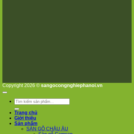
Ninh
Suối
Hai
Ba
Vì
Yên
Bài
Sơn
Tây
Hưng
Yên
Tùng
Thiện
Đoài
Phương
Nha
Copyright 2026 ©
sangocongnghiephanoi.vn
Trang
Phúc
Thọ
Tìm
Phúc
kiếm:
Lộc
Trang chủ
Giới thiệu
Sản phẩm
SÀN GỖ CHÂU ÂU