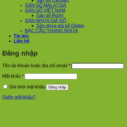
Sàn gỗ Camsan
SÀN GỖ MALAYSIA
SÀN GỖ VIỆT NAM
Sàn gỗ Richy
SÀN NHỰA GIẢ GỖ
Sàn nhựa giả gỗ Glotex
BẬC CẦU THANG NHỰA
Tin tức
Liên hệ
Đăng nhập
Bắt
Tên tài khoản hoặc địa chỉ email
*
buộc
Bắt
Mật khẩu
*
buộc
Ghi nhớ mật khẩu
Đăng nhập
Quên mật khẩu?