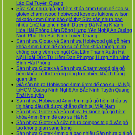
Không
Lào Cai Tuyên Quang
có
Sửa sàn nhựa giả gỗ hèm khóa 4mm 6mm đế cao su
bình
glotex charm wood hobiwood kosmos fukione wilson
luận
mikado 4mm 6mm báo giá thợ Sửa sàn nhựa bao
ở
nhiêu 1m2 tại tphcm Bình Dương Đà Nẵng Khánh
Sàn
Hòa Hải Phòng Lâm Đồng Hưng Yên Nghệ An Quảng
gỗ
Không
Ninh Phú Thọ Bắc Ninh Tuyên Quang
AURUM
có
Sàn nhựa Glotex và Sàn nhựa Hobiwood giả gỗ hèm
Floor
bình
khóa 4mm 6mm đế cao su có hèm khóa thông minh
Báo
luận
chống cong vênh co ngót Gia Lâm Thanh Xuân Hà
giá
ở
Nội Hoài Đức Từ Liêm Đan Phượng Hưng Yên Ninh
Sàn
Sửa
Không
Bình Hải Phòng
gỗ
sàn
có
Sàn nhựa Glotex và Sàn nhựa Charm wood giả gỗ
AURUM
nhựa
bình
hèm khóa có thị trường rộng lớn nhiều khách hàng
Floor
giả
Không
luận
quan tâm
ở
nhập
gỗ
có
Giá sàn nhựa Hobiwood 4mm 6mm đế cao su Hà Nội
Sàn
khẩu
hèm
bình
tpHCM Quảng Ninh Nghệ An Bắc Ninh Tuyên Quang
nhựa
Malaysia
khóa
luận
Không
Thái Nguyên
ở
Glotex
RUM
4mm
có
Sàn nhựa Hobiwood 4mm 6mm giả gỗ hèm khóa uy
Sàn
và
14
6mm
bình
Không
tín hàng đầu đã được khẳng định tại Việt Nam
nhựa
Sàn
AI
đế
luận
có
Sàn nhựa Glotex và Sàn nhựa Fukione giả gỗ hèm
Glotex
ở
nhựa
15
cao
Không
bình
khóa 4mm 6mm đế cao su Hà Nội
và
Giá
Hobiwood
AI
su
có
luận
Sàn nhựa Glotex và cửa nhựa composite giả vân gỗ
Sàn
sàn
giả
13
glotex
ở
Không
bình
tạo không gian sang trọng
nhựa
nhựa
gỗ
RUM
charm
Sàn
có
luận
Sàn nhựa Glotex 4mm giá bao nhiêu Sàn nhựa giả gỗ