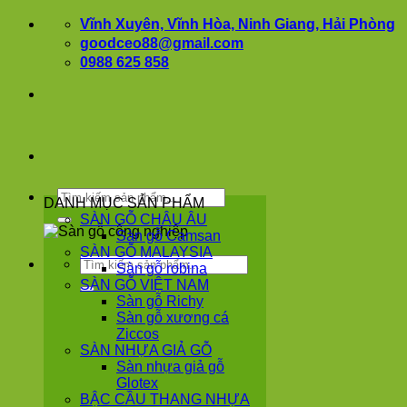
Bỏ
Vĩnh Xuyên, Vĩnh Hòa, Ninh Giang, Hải Phòng
qua
goodceo88@gmail.com
nội
0988 625 858
dung
Tìm
DANH MỤC SẢN PHẨM
kiếm:
SÀN GỖ CHÂU ÂU
Sàn gỗ Camsan
SÀN GỖ MALAYSIA
Tìm
Sàn gỗ robina
kiếm:
SÀN GỖ VIỆT NAM
Sàn gỗ Richy
Sàn gỗ xương cá
Ziccos
SÀN NHỰA GIẢ GỖ
Sàn nhựa giả gỗ
Glotex
BẬC CẦU THANG NHỰA