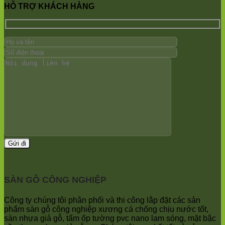
Linh
Hương
Sơn
HỖ TRỢ KHÁCH HÀNG
Hưng
Sơn
Phúc
Yên
Chương
Sơn
Yên
Mỹ
Hương
Lãng
Nam
Sơn
Tiến
Định
tphcm
Thắng
Phú
Chương
Quang
Nghĩa
Mỹ
Minh
Xuân
Phú
Sóc
Mai
Nghĩa
Sơn
Xuân
Hà
Mai
Nam
Phú
Đa
Thọ
Phúc
Trần
Nội
Phú
Bài
Hòa
Bắc
Phú
Ninh
Quảng
Trung
Bị
SÀN GỖ CÔNG NGHIỆP
Giã
Minh
Kim
Châu
Anh
Ninh
Công ty chúng tôi phân phối và thi công lắp đặt các sản
Bình
phẩm sàn gỗ công nghiệp xương cá chống chịu nước tốt,
Quảng
sàn nhựa giả gỗ, tấm ốp tường pvc nano lam sóng, mặt bậc