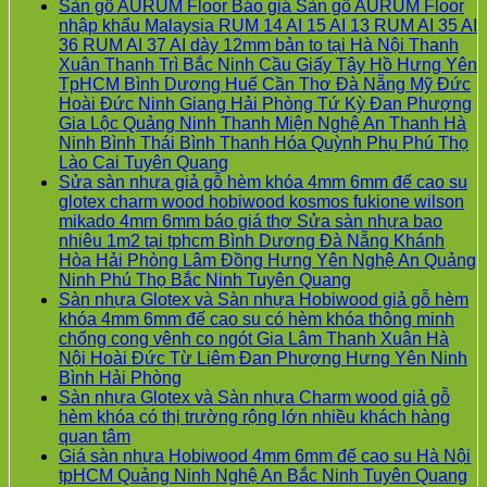
Sàn gỗ AURUM Floor Báo giá Sàn gỗ AURUM Floor
nhập khẩu Malaysia RUM 14 AI 15 AI 13 RUM AI 35 AI
36 RUM AI 37 AI dày 12mm bản to tại Hà Nội Thanh
Xuân Thanh Trì Bắc Ninh Cầu Giấy Tây Hồ Hưng Yên
TpHCM Bình Dương Huế Cần Thơ Đà Nẵng Mỹ Đức
Hoài Đức Ninh Giang Hải Phòng Tứ Kỳ Đan Phượng
Gia Lộc Quảng Ninh Thanh Miện Nghệ An Thanh Hà
Ninh Bình Thái Bình Thanh Hóa Quỳnh Phụ Phú Thọ
Không
Lào Cai Tuyên Quang
có
Sửa sàn nhựa giả gỗ hèm khóa 4mm 6mm đế cao su
bình
glotex charm wood hobiwood kosmos fukione wilson
luận
mikado 4mm 6mm báo giá thợ Sửa sàn nhựa bao
ở
nhiêu 1m2 tại tphcm Bình Dương Đà Nẵng Khánh
Sàn
Hòa Hải Phòng Lâm Đồng Hưng Yên Nghệ An Quảng
gỗ
Không
Ninh Phú Thọ Bắc Ninh Tuyên Quang
AURUM
có
Sàn nhựa Glotex và Sàn nhựa Hobiwood giả gỗ hèm
Floor
bình
khóa 4mm 6mm đế cao su có hèm khóa thông minh
Báo
luận
chống cong vênh co ngót Gia Lâm Thanh Xuân Hà
giá
ở
Nội Hoài Đức Từ Liêm Đan Phượng Hưng Yên Ninh
Sàn
Sửa
Không
Bình Hải Phòng
gỗ
sàn
có
Sàn nhựa Glotex và Sàn nhựa Charm wood giả gỗ
AURUM
nhựa
bình
hèm khóa có thị trường rộng lớn nhiều khách hàng
Floor
giả
Không
luận
quan tâm
ở
nhập
gỗ
có
Giá sàn nhựa Hobiwood 4mm 6mm đế cao su Hà Nội
Sàn
khẩu
hèm
bình
tpHCM Quảng Ninh Nghệ An Bắc Ninh Tuyên Quang