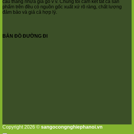
Oai
cầu thang nhựa giả gỗ v v. Chúng tôi cam kết tất cả sản
Vật
phẩm trên đều có nguồn gốc xuất xứ rõ ràng, chất lượng
Lại
đảm bảo và giá cả hợp lý.
Cổ
Đô
Bất
Bạt
BẢN ĐỒ ĐƯỜNG ĐI
Bắc
Ninh
Suối
Hai
Ba
Vì
Yên
Bài
Sơn
Tây
Hưng
Yên
Tùng
Thiện
Đoài
Phương
Nha
Copyright 2026 ©
sangocongnghiephanoi.vn
Trang