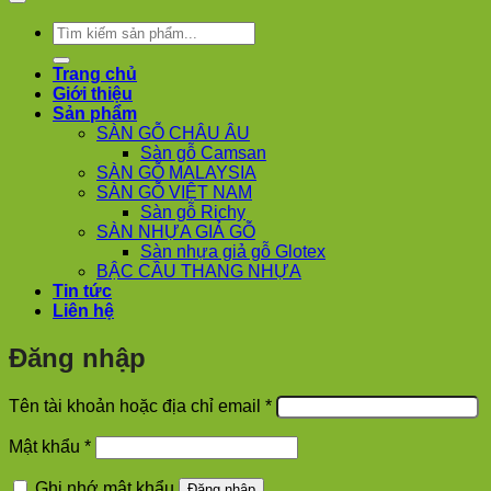
Phúc
Thọ
Tìm
Phúc
kiếm:
Lộc
Trang chủ
Giới thiệu
Sản phẩm
SÀN GỖ CHÂU ÂU
Sàn gỗ Camsan
SÀN GỖ MALAYSIA
SÀN GỖ VIỆT NAM
Sàn gỗ Richy
SÀN NHỰA GIẢ GỖ
Sàn nhựa giả gỗ Glotex
BẬC CẦU THANG NHỰA
Tin tức
Liên hệ
Đăng nhập
Bắt
Tên tài khoản hoặc địa chỉ email
*
buộc
Bắt
Mật khẩu
*
buộc
Ghi nhớ mật khẩu
Đăng nhập