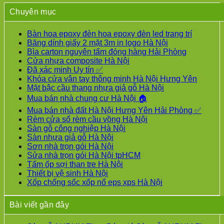
Chuyên mục
Bàn hoa epoxy đèn hoa epoxy đèn led trang trí
Băng dính giấy 2 mặt 3m in logo Hà Nội
Bìa carton nguyên tấm đóng hàng Hải Phòng
Cửa nhựa composite Hà Nội
Đã xác minh Uy tín ✅
Khóa cửa vân tay thông minh Hà Nội Hưng Yên
Mặt bậc cầu thang nhựa giả gỗ Hà Nội
Mua bán nhà chung cư Hà Nội 🏠
Mua bán nhà đất Hà Nội Hưng Yên Hải Phòng ✅
Rèm cửa sổ rèm cầu vồng Hà Nội
Sàn gỗ công nghiệp Hà Nội
Sàn nhựa giả gỗ Hà Nội
Sơn nhà trọn gói Hà Nội
Sửa nhà trọn gói Hà Nội tpHCM
Tấm ốp sợi than tre Hà Nội
Thiết bị vệ sinh Hà Nội
Xốp chống sốc xốp nổ eps xps Hà Nội
Bài viết gần đây