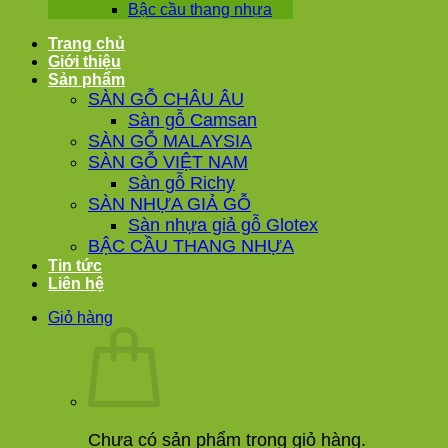
Bậc cầu thang nhựa
Trang chủ
Giới thiệu
Sản phẩm
SÀN GỖ CHÂU ÂU
Sàn gỗ Camsan
SÀN GỖ MALAYSIA
SÀN GỖ VIỆT NAM
Sàn gỗ Richy
SÀN NHỰA GIẢ GỖ
Sàn nhựa giả gỗ Glotex
BẬC CẦU THANG NHỰA
Tin tức
Liên hệ
Giỏ hàng
Chưa có sản phẩm trong giỏ hàng.