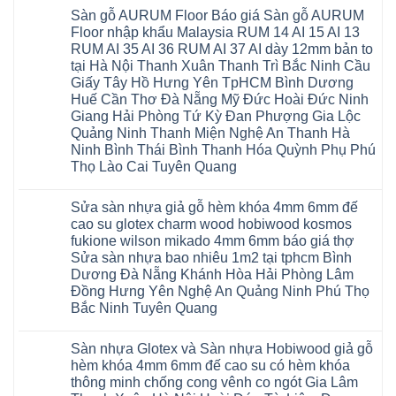
Sàn gỗ AURUM Floor Báo giá Sàn gỗ AURUM
Floor nhập khẩu Malaysia RUM 14 AI 15 AI 13
RUM AI 35 AI 36 RUM AI 37 AI dày 12mm bản to
tại Hà Nội Thanh Xuân Thanh Trì Bắc Ninh Cầu
Giấy Tây Hồ Hưng Yên TpHCM Bình Dương
Huế Cần Thơ Đà Nẵng Mỹ Đức Hoài Đức Ninh
Giang Hải Phòng Tứ Kỳ Đan Phượng Gia Lộc
Quảng Ninh Thanh Miện Nghệ An Thanh Hà
Ninh Bình Thái Bình Thanh Hóa Quỳnh Phụ Phú
Thọ Lào Cai Tuyên Quang
Không
có
Sửa sàn nhựa giả gỗ hèm khóa 4mm 6mm đế
bình
luận
cao su glotex charm wood hobiwood kosmos
ở
fukione wilson mikado 4mm 6mm báo giá thợ
Sàn
gỗ
Sửa sàn nhựa bao nhiêu 1m2 tại tphcm Bình
AURUM
Dương Đà Nẵng Khánh Hòa Hải Phòng Lâm
Floor
Báo
Đồng Hưng Yên Nghệ An Quảng Ninh Phú Thọ
giá
Bắc Ninh Tuyên Quang
Sàn
gỗ
Không
AURUM
có
Floor
Sàn nhựa Glotex và Sàn nhựa Hobiwood giả gỗ
bình
nhập
luận
hèm khóa 4mm 6mm đế cao su có hèm khóa
khẩu
ở
Malaysia
thông minh chống cong vênh co ngót Gia Lâm
Sửa
RUM
sàn