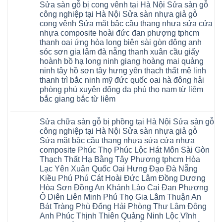
sửa
4mm
Sửa sàn gỗ bị cong vênh tại Hà Nội Sửa sàn gỗ
bình
chữa
6mm
luận
Sửa
công nghiệp tại Hà Nội Sửa sàn nhựa giả gỗ
8mm
ở
sàn
10mm
cong vênh Sửa mặt bậc cầu thang nhựa sửa cửa
Sửa
nhựa
12mm
sàn
nhựa composite hoài đức đan phượng tphcm
giả
tại
gỗ
gỗ
nhà
thanh oai ứng hòa long biên sài gòn đông anh
bị
hèm
Ziccos
ngấm
sóc sơn gia lâm đà nẵng thanh xuân cầu giấy
khóa
Flortex
nước
giá
Wilson
hoành bồ hạ long ninh giang hoàng mai quảng
tại
rẻ
black
Hà
ninh tây hồ sơn tây hưng yên thạch thất mê linh
4mm
Hobi
Nội
6mm
thanh trì bắc ninh mỹ đức quốc oai hà đông hải
wood
Sửa
8mm
Glotex
sàn
phòng phú xuyên đống đa phú thọ nam từ liêm
10mm
Kosmos
gỗ
12mm
bắc giang bắc từ liêm
Hobi
công
chịu
wood
nghiệp
Không
nước
Charm
tại
có
tại
wood
Hà
Sửa chữa sàn gỗ bị phồng tại Hà Nội Sửa sàn gỗ
bình
nhà
đế
Nội
luận
hà
công nghiệp tại Hà Nội Sửa sàn nhựa giả gỗ
cao
Sửa
ở
nội
su
Sửa mặt bậc cầu thang nhựa sửa cửa nhựa
sàn
Sửa
Ziccos
IXPE
nhựa
sàn
Flortex
composite Phúc Thọ Phúc Lộc Hát Môn Sài Gòn
Hưng
giả
gỗ
Wilson
Yên
Thạch Thất Hạ Bằng Tây Phương tphcm Hòa
gỗ
bị
black
Sài
cong
cong
Hobi
Lạc Yên Xuân Quốc Oai Hưng Đạo Đà Nẵng
Gòn
vênh
vênh
wood
Ân
Kiều Phú Phú Cát Hoài Đức Lâm Đồng Dương
Sửa
tại
Glotex
Thi
mặt
Hà
Hòa Sơn Đồng An Khánh Lào Cai Đan Phượng
Kosmos
Hoàng
bậc
Nội
Hobi
Mai
Ô Diên Liên Minh Phú Thọ Gia Lâm Thuận An
cầu
Sửa
wood
Mỹ
thang
sàn
Bát Tràng Phù Đổng Hải Phòng Thư Lâm Đông
Charm
Hào
nhựa
gỗ
wood
Tiên
Anh Phúc Thịnh Thiên Quảng Ninh Lộc Vĩnh
sửa
công
đế
Lữ