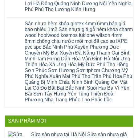
phòng
Hà
cầu
Lợi Hà Đông Quảng Ninh Dương Nội Yên Nghĩa
Yên
anh
Thanh
Nội
thang
Đông
sóc
Thủy
Sửa
Phú Phú Thọ Lương Kiến Hưng
nhựa
Anh
sơn
Tân
sàn
sửa
Quảng
gia
Không
Sơn
gỗ
cửa
Ninh
lâm
có
công
nhựa
Sàn nhựa hèm khóa glotex 4mm 6mm báo giá
Nam
đà
bình
nghiệp
composite
Định
nẵng
luận
tại
bao nhiêu 1m2 Sàn nhựa giả gỗ hèm khóa charm
Phúc
Sóc
ở
thanh
Hà
Thọ
wood hobiwood kosmos fukione wilson 4mm
Sơn
Sửa
xuân
Nội
Phúc
Ninh
sàn
cầu
Sửa
6mm chống chịu nước mối mọt đế cao su IXPE
Lộc
Bình
gỗ
giấy
sàn
Hát
pvc spc Bắc Ninh Phú Xuyên Phượng Dực
Thái
bị
hoành
nhựa
Môn
Bình
hở
bồ
Chuyên Mỹ Đại Xuyên Đà Nẵng Thanh Oai Bình
giả
Sài
Vĩnh
tại
hạ
gỗ
Gòn
Minh Tam Hưng Dân Hòa Vân Đình Hà Nội Ứng
Phúc
Hà
long
Sửa
Thạch
Tây
Nội
ninh
Thiên Hòa Xá Ứng Hòa Mỹ Đức Phú Thọ Hồng
mặt
Thất
Hồ
Sửa
giang
bậc
Sơn Phúc Sơn Hương Sơn tphcm Chương Mỹ
Hạ
Thanh
sàn
hoàng
cầu
Bằng
Hóa
gỗ
Phú Nghĩa Xuân Mai Phú Thọ Trần Phú Hòa Phú
mai
thang
Tây
Đống
công
quảng
nhựa
Quảng Bị Minh Châu Ninh Bình Quảng Oai Vật
Phương
Đa
nghiệp
ninh
sửa
tphcm
Nghệ
Lại Cổ Đô Bất Bạt Bắc Ninh Suối Hai Ba Vì Yên
bị
tây
cửa
Hòa
An
hở
hồ
nhựa
Bài Sơn Tây Hưng Yên Tùng Thiện Đoài
Lạc
Sửa
sơn
composite
Yên
Phương Nha Trang Phúc Thọ Phúc Lộc
sàn
tây
Thanh
Xuân
nhựa
hưng
Trì
Quốc
Không
giả
yên
Đại
Oai
có
gỗ
thạch
Thanh
Hưng
bình
Sửa
thất
Nam
Đạo
luận
mặt
mê
SẢN PHẨM MỚI
Phù
ở
Đà
bậc
linh
tphcm
Sàn
Nẵng
cầu
thanh
Ngọc
nhựa
Kiều
thang
trì
Hồi
hèm
Sửa sàn nhựa tại Hà Nội Sửa sàn nhựa giả
Phú
nhựa
bắc
Thanh
khóa