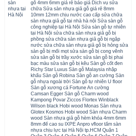
Phú
sửa
ninh
gỗ 4mm 6mm giá rẻ báo giá Dịch vụ sửa
Liệt
glotex
Cát
cửa
mỹ
Thượng
4mm
Hoài
chữa Sửa sàn nhựa giả gỗ giá rẻ 8mm
nhựa
đức
Phúc
6mm
Đức
composite
quốc
10mm 12mm chịu nước cao cấp sửa chữa
Sài
báo
Lâm
Phú
oai
Gòn
giá
Đồng
sàn nhựa giả gỗ tại nhà hà nội Sửa sàn gỗ
Diễn
hà
Thường
bao
Dương
Xuân
đông
Tín
công nghiệp tại Hà Nội Sửa sàn gỗ tự nhiên
nhiêu
Hòa
Đỉnh
hải
Chương
1m2
Sơn
tại Hà Nội sửa chữa sàn nhựa giả gỗ bị
Đông
phòng
Dương
Sàn
Đồng
Ngạc
phú
Hồng
phồng sửa chữa sàn nhựa giả gỗ bị ngập
nhựa
An
Quảng
xuyên
Vân
giả
Khánh
nước sửa chữa sàn nhựa giả gỗ bị hỏng sửa
Ninh
đống
Cần
gỗ
Lào
Thượng
đa
Thơ
sàn gỗ bị mối mọt sửa sàn gỗ bị cong vênh
hèm
Cai
Cát
phú
Phú
khóa
Đan
sửa sàn gỗ bị trầy xước sửa sàn gỗ bị phai
Từ
thọ
Xuyên
charm
Phượng
Liêm
nam
Phượng
bạc màu sửa sàn gỗ bị kêu Sàn gỗ cốt đen
wood
Ô
Xuân
từ
Dực
hobiwood
Diên
Phương
Richy Star Luxus Sàn gỗ Malaysia nhập
liêm
Chuyên
kosmos
Liên
Đà
bắc
Mỹ
fukione
khẩu Sàn gỗ Robina Sàn gỗ an cường Sàn
Minh
Nẵng
giang
Đà
wilson
Phú
Tây
bắc
gỗ nhựa ngoài trời Sàn gỗ tự nhiên U floor
Nẵng
4mm
Thọ
Mỗ
từ
Đại
6mm
Gia
Sàn gỗ xương cá Fortune An cường
Đại
liêm
Xuyên
chống
Lâm
Mỗ
Camsan Egger Sàn gỗ Charm wood
Thanh
chịu
Thuận
Long
Oai
nước
An
Kampong Povar Ziccos Flortex Winblack
Biên
Bình
mối
Bát
Bồ
Hà
Wilson black Hobi wood Monas Sàn nhựa
mọt
Tràng
Đề
Tĩnh
đế
Phù
Glotex Kosmos Hobi wood Sàn nhựa Charm
Hưng
Minh
cao
Đổng
Yên
Tam
wood Sàn nhựa giả gỗ hèm khóa 4mm 6mm
su
Hải
Việt
Hưng
IXPE
Phòng
8mm đế cao su IXPE Anpro vfloor tấm sàn
Hưng
Dân
pvc
Thư
Phúc
Hòa
nhựa chịu lực tại Hà Nội tp.HCM Quận 1
spc
Lâm
Lợi
Vân
Bắc
Đông
Hà