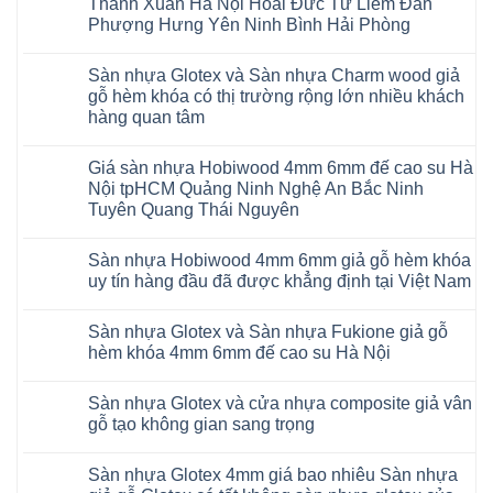
Thanh Xuân Hà Nội Hoài Đức Từ Liêm Đan
14
nhựa
AI
Phượng Hưng Yên Ninh Bình Hải Phòng
giả
15
gỗ
Không
AI
hèm
có
13
khóa
Sàn nhựa Glotex và Sàn nhựa Charm wood giả
bình
RUM
4mm
luận
AI
gỗ hèm khóa có thị trường rộng lớn nhiều khách
6mm
ở
35
đế
hàng quan tâm
Sàn
AI
cao
nhựa
36
Không
su
Glotex
RUM
có
glotex
và
AI
Giá sàn nhựa Hobiwood 4mm 6mm đế cao su Hà
bình
charm
Sàn
37
luận
wood
Nội tpHCM Quảng Ninh Nghệ An Bắc Ninh
nhựa
AI
ở
hobiwood
Hobiwood
Tuyên Quang Thái Nguyên
dày
Sàn
kosmos
giả
12mm
nhựa
fukione
gỗ
Không
bản
Glotex
wilson
hèm
có
to
và
mikado
Sàn nhựa Hobiwood 4mm 6mm giả gỗ hèm khóa
khóa
bình
tại
Sàn
4mm
4mm
luận
uy tín hàng đầu đã được khẳng định tại Việt Nam
Hà
nhựa
6mm
ở
6mm
Nội
Charm
báo
Giá
đế
Không
Thanh
wood
giá
sàn
cao
có
Xuân
giả
thợ
Sàn nhựa Glotex và Sàn nhựa Fukione giả gỗ
nhựa
su
bình
Thanh
gỗ
Sửa
Hobiwood
có
luận
hèm khóa 4mm 6mm đế cao su Hà Nội
Trì
hèm
sàn
4mm
ở
hèm
Bắc
khóa
nhựa
6mm
Sàn
khóa
Không
Ninh
có
bao
đế
nhựa
thông
có
Cầu
thị
nhiêu
Sàn nhựa Glotex và cửa nhựa composite giả vân
cao
Hobiwood
minh
bình
Giấy
trường
1m2
su
4mm
chống
luận
gỗ tạo không gian sang trọng
Tây
rộng
tại
Hà
6mm
ở
cong
Hồ
lớn
tphcm
Nội
giả
Sàn
vênh
Không
Hưng
nhiều
Bình
tpHCM
gỗ
nhựa
co
có
Yên
khách
Dương
Sàn nhựa Glotex 4mm giá bao nhiêu Sàn nhựa
Quảng
hèm
Glotex
ngót
bình
TpHCM
hàng
Đà
Ninh
khóa
và
Gia
luận