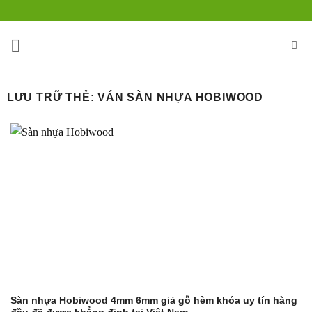
Bỏ
qua
nội
dung
LƯU TRỮ THẺ:
VÁN SÀN NHỰA HOBIWOOD
Sàn nhựa Hobiwood 4mm 6mm giả gỗ hèm khóa uy tín hàng