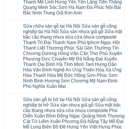
cửa
Thanh Mê Linh Hưng Yên Yên Lãng Tiến Thắng
nghiệp
cao
Từ
nhựa
tại
su
Quang Minh Sóc Sơn Hà Nam Đa Phúc Nội Bài
Liêm
composite
Hà
IXPE
Phù
tpHCM
Bắc Ninh Trung Giã Kim Anh
Nội
Phú
Cừ
Sài
Sửa
Thọ
Yên
Không
Gòn
sàn
Việt
Mỹ
có
Hoài
nhựa
Trì
Sửa chữa sàn gỗ tại Hà Nội Sửa sàn gỗ công
Thanh
bình
Đức
giả
Thanh
Xuân
luận
Bình
nghiệp tại Hà Nội Sửa sàn nhựa giả gỗ Sửa mặt
gỗ
Xuân
Kim
ở
Dương
cong
Đoan
bậc cầu thang nhựa sửa cửa nhựa composite
Động
Sửa
Thủ
vênh
Hùng
Văn
chữa
Thanh Trì Đại Thanh Nam Phù tphcm Ngọc Hồi
Đức
Sửa
Thanh
Giang
sàn
Thanh
mặt
Ba
Thanh Liệt Thượng Phúc Sài Gòn Thường Tín
Cầu
gỗ
Xuân
bậc
Cầu
Giấy
bị
Chương Dương Hồng Vân Cần Thơ Phú Xuyên
Thái
cầu
Giấy
Văn
phồng
Nguyên
thang
Hạ
Phượng Dực Chuyên Mỹ Đà Nẵng Đại Xuyên
Lâm
tại
Phú
nhựa
Hòa
tphcm
Hà
Thanh Oai Bình Hà Tĩnh Minh Tam Hưng Dân
Thọ
sửa
Cẩm
Khoái
Nội
Bắc
cửa
Hòa Vân Đình Nghệ An Ứng Thiên Hòa Xá Ứng
Khê
Châu
Sửa
Giang
nhựa
Tây
sàn
Hòa Thanh Hóa Mỹ Đức Hồng Sơn Phúc Sơn
Long
composite
Hồ
gỗ
Biên
hoài
Ninh Bình Hương Sơn Chương Mỹ Nam Định
Yên
công
Hải
đức
Lập
Phú Nghĩa Xuân Mai
nghiệp
Dương
đan
Thanh
tại
Hải
phượng
Sơn
Không
Hà
Phòng
tphcm
Phù
có
Nội
Bắc
thanh
Sửa sàn gỗ bị hở tại Hà Nội Sửa sàn gỗ công
Ninh
bình
Sửa
Ninh
oai
hưng
luận
nghiệp bị hở Sửa sàn nhựa giả gỗ Sửa mặt bậc
sàn
Gia
ứng
yên
ở
nhựa
Lâm
cầu thang nhựa sửa cửa nhựa composite Phú
hòa
Lâm
Sửa
giả
Hà
long
Thao
chữa
Diễn Xuân Đỉnh Đông Ngạc Quảng Ninh Thượng
gỗ
Nam
biên
Tam
sàn
Sửa
Hà
Cát Từ Liêm Xuân Phương Đà Nẵng Tây Mỗ Đại
sài
Nông
gỗ
mặt
Nội
gòn
hải
tại
Mỗ Long Biên Bồ Đề Hưng Yên Việt Hưng Phúc
bậc
Hưng
đông