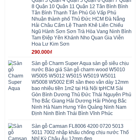
Quận 3 Quận 4 Quận 5 Quận 6 Quận 7 Quận
Đình
Ninh
Anh
Đông
Nghệ
8 Quận 10 Quận 11 Quận 12 Tân Bình Bình
Phú
Phúc
Quảng
An
Xuyên
Thịnh
Ninh
Tân Bình Thạnh Tân Phú Gò Vấp Phú
Ứng
Phượng
Thiên
Dương
Thiên
Dực
Nhuận thành phố Thủ Đức HCM Đà Nẵng
Quảng
Nội
Hòa
Chuyên
Ninh
Yên
Hải Châu Cẩm Lệ Thanh Khê Liên Chiểu
Xá
Mỹ
Lộc
Nghĩa
Ứng
Đại
Vĩnh
Ngũ Hành Sơn Sơn Trà Hòa Vang Ninh Bình
Phú
Hòa
Xuyên
Thanh
Phú
Tam Điệp Yên Khánh Nho Quan Gia Viễn
Thanh
Đà
Mê
Thọ
Hóa
Nẵng
Linh
Hoa Lư Kim Sơn
Lương
Mỹ
Thanh
Hưng
Kiến
Đức
Oai
Yên
290.000
₫
Hưng
Hồng
Bình
Yên
Sơn
Minh
Lãng
Phúc
Sàn gỗ Charm Super Aqua sàn gỗ siêu chịu
Tam
Tiến
Sơn
Hưng
Thắng
nước Báo giá Sàn gỗ charm wood W5010
Ninh
Dân
Quang
Bình
Hòa
W5005 W5012 W5015 W5019 W5011
Minh
Hương
Vân
Sóc
W5008 W5002 EIR sần theo vân dày 12mm
Sơn
Đình
Sơn
Chương
Hà
Hà
bao nhiêu tiền 1m2 tại Hà Nội tpHCM Sài
Mỹ
Nội
Nam
Gòn Bình Dương Thủ Đức Thái Nguyên Phú
Nam
Ứng
Đa
Định
Thiên
Phúc
Thọ Bắc Giang Hải Dương Hải Phòng Bắc
Phú
Hòa
Nội
Nghĩa
Ninh Hà Nam Hưng Yên Quảng Ninh Nam
Xá
Bài
Xuân
Ứng
Bắc
Định Ninh Bình Thái Bình Vĩnh Phúc
Mai
Hòa
Ninh
Mỹ
Trung
Đức
Giã
Sàn gỗ Camsan FL8006 4200 0720 5013
Phú
Kim
5011 7002 nhập khẩu chống chịu nước Thổ
Thọ
Anh
Hồng
Nhĩ Kỳ Châu Âu 12mm đẹp