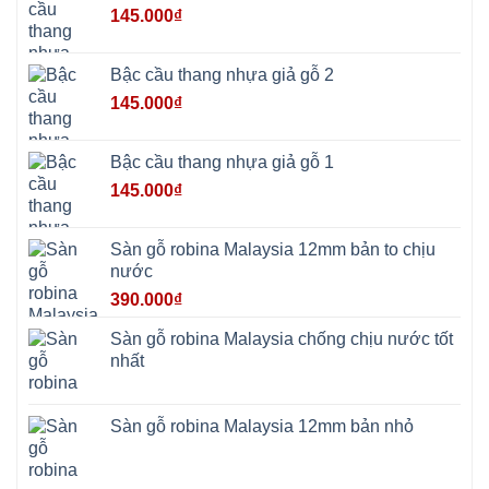
Hai
145.000
₫
Ba
Vì
Yên
Bài
Bậc cầu thang nhựa giả gỗ 2
Sơn
Tây
145.000
₫
Hưng
Yên
Tùng
Thiện
Bậc cầu thang nhựa giả gỗ 1
Đoài
Phương
145.000
₫
Nha
Trang
Phúc
Thọ
Sàn gỗ robina Malaysia 12mm bản to chịu
Phúc
Lộc
nước
390.000
₫
Sàn gỗ robina Malaysia chống chịu nước tốt
nhất
Sàn gỗ robina Malaysia 12mm bản nhỏ