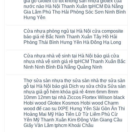
giả gỗ Glotex có tốt không sàn nhựa glotex của
Bình
quan
Nẵng
Nghệ
uy
Sàn
ở
Lâm
Dương
tâm
Khánh
nước nào Hà Nội Thanh Xuân tpHCM Đà Nẵng
An
tín
nhựa
Sàn
Thanh
Huế
Hòa
Bắc
hàng
Fukione
nhựa
Xuân
Gia Lâm Phú Thọ Hải Phòng Sóc Sơn Ninh Bình
Cần
Hải
Ninh
đầu
giả
Glotex
Hà
Thơ
Phòng
Hưng Yên
Tuyên
đã
gỗ
và
Nội
Đà
Lâm
Quang
được
hèm
cửa
Hoài
Nẵng
Không
Đồng
Thái
khẳng
khóa
nhựa
Đức
Mỹ
có
Hưng
Nguyên
định
4mm
composite
Từ
Cửa nhựa phòng ngủ tại Hà Nội cửa composite
Đức
bình
Yên
tại
6mm
giả
Liêm
Hoài
luận
Nghệ
báo giá rẻ Bắc Ninh Thanh Xuân Tây Hồ Hải
Việt
đế
vân
Đan
Đức
ở
An
Nam
cao
gỗ
Phượng
Phòng Thái Bình Hưng Yên Hà Đông Hạ Long
Ninh
Sàn
Quảng
su
tạo
Hưng
Giang
nhựa
Ninh
Không
Hà
không
Yên
Hải
Glotex
Phú
có
Nội
gian
Ninh
Phòng
4mm
Thọ
Cửa nhựa nhà vệ sinh tại Hà Nội báo giá cửa
bình
sang
Bình
Tứ
giá
Bắc
luận
trọng
Hải
nhựa nhà vệ sinh giá rẻ tpHCM Thanh Xuân Bắc
Kỳ
bao
Ninh
ở
Phòng
Đan
nhiêu
Ninh Ninh Bình Đà Nẵng Quảng Ninh
Tuyên
Cửa
Phượng
Sàn
Quang
nhựa
Gia
nhựa
Không
phòng
Lộc
giả
có
ngủ
Thợ sửa sàn nhựa thợ sửa sàn nhà thợ sửa sàn
Quảng
gỗ
bình
tại
Ninh
Glotex
luận
gỗ tại Hà Nội báo giá Dịch vụ sửa chữa Sửa sàn
Hà
ở
Thanh
có
Nội
nhựa giả gỗ hèm khóa giá rẻ 4mm 6mm 8mm
Cửa
Miện
tốt
cửa
nhựa
Nghệ
không
10mm 12mm tại nhà Ziccos Flortex Wilson black
composite
nhà
An
sàn
báo
Hobi wood Glotex Kosmos Hobi wood Charm
vệ
Thanh
nhựa
giá
sinh
Hà
glotex
wood đế cao su IXPE Hưng Yên Sài Gòn Ân Thi
rẻ
tại
Ninh
của
Bắc
Hoàng Mai Mỹ Hào Tiên Lữ Từ Liêm Phù Cừ
Hà
Bình
nước
Ninh
Nội
Thái
nào
Yên Mỹ Thanh Xuân Kim Động Văn Giang Cầu
Thanh
báo
Bình
Hà
Xuân
Giấy Văn Lâm tphcm Khoái Châu
giá
Thanh
Nội
Tây
cửa
Hóa
Thanh
Không