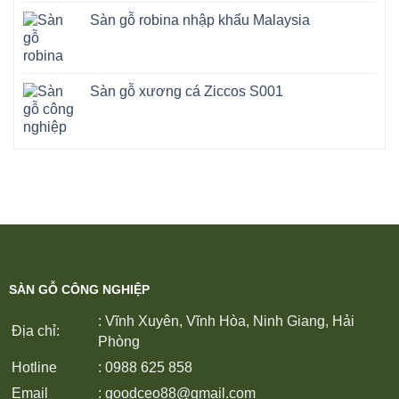
Sàn gỗ robina nhập khẩu Malaysia
Sàn gỗ xương cá Ziccos S001
SÀN GỖ CÔNG NGHIỆP
: Vĩnh Xuyên, Vĩnh Hòa, Ninh Giang, Hải
Địa chỉ:
Phòng
Hotline
: 0988 625 858
Email
:
goodceo88@gmail.com