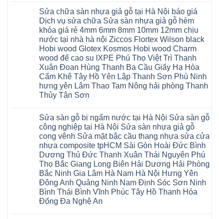
Hồ
nhựa
Quỳnh
Xuân
có
Hải
nhà
Phụ
tpHCM
Sửa chữa sàn nhựa giả gỗ tại Hà Nội báo giá
bình
Phòng
vệ
Phú
Đà
luận
Thái
Dịch vụ sửa chữa Sửa sàn nhựa giả gỗ hèm
sinh
Thọ
Nẵng
ở
Bình
giá
khóa giá rẻ 4mm 6mm 8mm 10mm 12mm chịu
Lào
Gia
Thợ
Hưng
rẻ
Cai
Lâm
sửa
nước tại nhà hà nội Ziccos Flortex Wilson black
Yên
tpHCM
Tuyên
Phú
sàn
Hà
Hobi wood Glotex Kosmos Hobi wood Charm
Thanh
Quang
Thọ
nhựa
Đông
Xuân
Hải
thợ
wood đế cao su IXPE Phú Thọ Việt Trì Thanh
Hạ
Bắc
Phòng
sửa
Long
Xuân Đoan Hùng Thanh Ba Cầu Giấy Hạ Hòa
Ninh
Sóc
sàn
Ninh
Sơn
nhà
Cẩm Khê Tây Hồ Yên Lập Thanh Sơn Phù Ninh
Bình
Ninh
thợ
hưng yên Lâm Thao Tam Nông hải phòng Thanh
Đà
Bình
sửa
Nẵng
Hưng
sàn
Thủy Tân Sơn
Quảng
Yên
gỗ
Ninh
Không
tại
có
Hà
Sửa sàn gỗ bị ngấm nước tại Hà Nội Sửa sàn gỗ
bình
Nội
luận
báo
công nghiệp tại Hà Nội Sửa sàn nhựa giả gỗ
ở
giá
cong vênh Sửa mặt bậc cầu thang nhựa sửa cửa
Sửa
Dịch
chữa
nhựa composite tpHCM Sài Gòn Hoài Đức Bình
vụ
sàn
sửa
Dương Thủ Đức Thanh Xuân Thái Nguyên Phú
nhựa
chữa
giả
Thọ Bắc Giang Long Biên Hải Dương Hải Phòng
Sửa
gỗ
sàn
Bắc Ninh Gia Lâm Hà Nam Hà Nội Hưng Yên
tại
nhựa
Hà
Đông Anh Quảng Ninh Nam Định Sóc Sơn Ninh
giả
Nội
gỗ
Bình Thái Bình Vĩnh Phúc Tây Hồ Thanh Hóa
báo
hèm
giá
Đống Đa Nghệ An
khóa
Dịch
giá
Không
vụ
rẻ
có