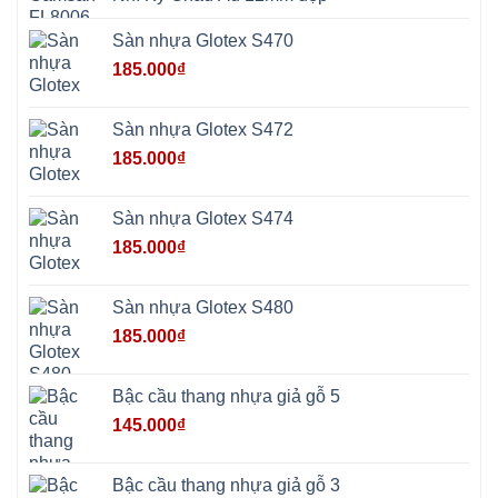
Sơn
Phúc
Sơn
Sàn nhựa Glotex S470
Hương
Sơn
185.000
₫
tphcm
Chương
Mỹ
Phú
Sàn nhựa Glotex S472
Nghĩa
Xuân
185.000
₫
Mai
Phú
Thọ
Trần
Sàn nhựa Glotex S474
Phú
Hòa
185.000
₫
Phú
Quảng
Bị
Minh
Châu
Sàn nhựa Glotex S480
Ninh
Bình
185.000
₫
Quảng
Oai
Vật
Lại
Bậc cầu thang nhựa giả gỗ 5
Cổ
Đô
145.000
₫
Bất
Bạt
Bắc
Ninh
Bậc cầu thang nhựa giả gỗ 3
Suối