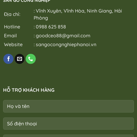
SÀN GỖ CÔNG NGHIỆP
: Vĩnh Xuyên, Vĩnh Hòa, Ninh Giang, Hải
Địa chỉ:
Phòng
Hotline
: 0988 625 858
Email
:
goodceo88@gmail.com
Website
:
sangocongnghiephanoi.vn
HỖ TRỢ KHÁCH HÀNG