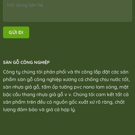
SÀN GỖ CÔNG NGHIỆP
Công ty chúng tôi phân phối và thi công lắp đặt các sản
phẩm sàn gỗ công nghiệp xương cá chống chịu nước tốt,
sàn nhựa giả gỗ, tấm ốp tường pvc nano lam sóng, mặt
bậc cầu thang nhựa giả gỗ v v. Chúng tôi cam kết tất cả
sản phẩm trên đều có nguồn gốc xuất xứ rõ ràng, chất
lượng đảm bảo và giá cả hợp lý.