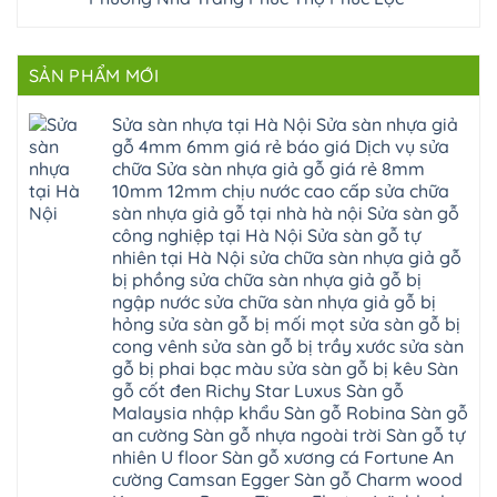
Thanh
Xuân
nhựa
hưng
Trì
Quốc
Không
giả
yên
Đại
Oai
có
gỗ
thạch
Thanh
Hưng
bình
Sửa
thất
Nam
Đạo
luận
mặt
mê
SẢN PHẨM MỚI
Phù
ở
Đà
bậc
linh
tphcm
Sàn
Nẵng
cầu
thanh
Ngọc
nhựa
Kiều
thang
trì
Hồi
hèm
Sửa sàn nhựa tại Hà Nội Sửa sàn nhựa giả
Phú
nhựa
bắc
Thanh
khóa
Phú
sửa
ninh
gỗ 4mm 6mm giá rẻ báo giá Dịch vụ sửa
Liệt
glotex
Cát
cửa
mỹ
Thượng
4mm
Hoài
chữa Sửa sàn nhựa giả gỗ giá rẻ 8mm
nhựa
đức
Phúc
6mm
Đức
composite
quốc
10mm 12mm chịu nước cao cấp sửa chữa
Sài
báo
Lâm
Phú
oai
Gòn
giá
Đồng
sàn nhựa giả gỗ tại nhà hà nội Sửa sàn gỗ
Diễn
hà
Thường
bao
Dương
Xuân
đông
Tín
công nghiệp tại Hà Nội Sửa sàn gỗ tự
nhiêu
Hòa
Đỉnh
hải
Chương
1m2
Sơn
nhiên tại Hà Nội sửa chữa sàn nhựa giả gỗ
Đông
phòng
Dương
Sàn
Đồng
Ngạc
phú
Hồng
bị phồng sửa chữa sàn nhựa giả gỗ bị
nhựa
An
Quảng
xuyên
Vân
giả
Khánh
ngập nước sửa chữa sàn nhựa giả gỗ bị
Ninh
đống
Cần
gỗ
Lào
Thượng
đa
Thơ
hỏng sửa sàn gỗ bị mối mọt sửa sàn gỗ bị
hèm
Cai
Cát
phú
Phú
khóa
Đan
cong vênh sửa sàn gỗ bị trầy xước sửa sàn
Từ
thọ
Xuyên
charm
Phượng
Liêm
nam
Phượng
gỗ bị phai bạc màu sửa sàn gỗ bị kêu Sàn
wood
Ô
Xuân
từ
Dực
hobiwood
Diên
Phương
gỗ cốt đen Richy Star Luxus Sàn gỗ
liêm
Chuyên
kosmos
Liên
Đà
bắc
Mỹ
fukione
Malaysia nhập khẩu Sàn gỗ Robina Sàn gỗ
Minh
Nẵng
giang
Đà
wilson
Phú
Tây
bắc
an cường Sàn gỗ nhựa ngoài trời Sàn gỗ tự
Nẵng
4mm
Thọ
Mỗ
từ
Đại
6mm
Gia
nhiên U floor Sàn gỗ xương cá Fortune An
Đại
liêm
Xuyên
chống
Lâm
Mỗ
cường Camsan Egger Sàn gỗ Charm wood
Thanh
chịu
Thuận
Long
Oai
nước