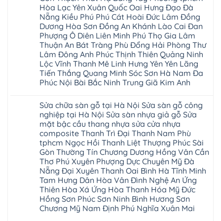
black
Sài
cong
cong
Hòa Lạc Yên Xuân Quốc Oai Hưng Đạo Đà
Hobi
Gòn
vênh
vênh
wood
Ân
Nẵng Kiều Phú Phú Cát Hoài Đức Lâm Đồng
Sửa
tại
Glotex
Thi
mặt
Hà
Dương Hòa Sơn Đồng An Khánh Lào Cai Đan
Kosmos
Hoàng
bậc
Nội
Hobi
Mai
Phượng Ô Diên Liên Minh Phú Thọ Gia Lâm
cầu
Sửa
wood
Mỹ
thang
Thuận An Bát Tràng Phù Đổng Hải Phòng Thư
sàn
Charm
Hào
nhựa
gỗ
wood
Lâm Đông Anh Phúc Thịnh Thiên Quảng Ninh
Tiên
sửa
công
đế
Lữ
cửa
Lộc Vĩnh Thanh Mê Linh Hưng Yên Yên Lãng
nghiệp
cao
Từ
nhựa
tại
su
Tiến Thắng Quang Minh Sóc Sơn Hà Nam Đa
Liêm
composite
Hà
IXPE
Phù
Phúc Nội Bài Bắc Ninh Trung Giã Kim Anh
tpHCM
Nội
Phú
Cừ
Sài
Sửa
Thọ
Yên
Không
Gòn
sàn
Việt
Mỹ
có
Hoài
nhựa
Trì
Sửa chữa sàn gỗ tại Hà Nội Sửa sàn gỗ công
Thanh
bình
Đức
giả
Thanh
Xuân
luận
nghiệp tại Hà Nội Sửa sàn nhựa giả gỗ Sửa
Bình
gỗ
Xuân
Kim
ở
Dương
cong
Đoan
mặt bậc cầu thang nhựa sửa cửa nhựa
Động
Sửa
Thủ
vênh
Hùng
Văn
chữa
composite Thanh Trì Đại Thanh Nam Phù
Đức
Sửa
Thanh
Giang
sàn
Thanh
mặt
Ba
tphcm Ngọc Hồi Thanh Liệt Thượng Phúc Sài
Cầu
gỗ
Xuân
bậc
Cầu
Giấy
bị
Gòn Thường Tín Chương Dương Hồng Vân Cần
Thái
cầu
Giấy
Văn
phồng
Nguyên
thang
Thơ Phú Xuyên Phượng Dực Chuyên Mỹ Đà
Hạ
Lâm
tại
Phú
nhựa
Hòa
tphcm
Hà
Nẵng Đại Xuyên Thanh Oai Bình Hà Tĩnh Minh
Thọ
sửa
Cẩm
Khoái
Nội
Bắc
cửa
Tam Hưng Dân Hòa Vân Đình Nghệ An Ứng
Khê
Châu
Sửa
Giang
nhựa
Tây
Thiên Hòa Xá Ứng Hòa Thanh Hóa Mỹ Đức
sàn
Long
composite
Hồ
gỗ
Biên
Hồng Sơn Phúc Sơn Ninh Bình Hương Sơn
hoài
Yên
công
Hải
đức
Lập
Chương Mỹ Nam Định Phú Nghĩa Xuân Mai
nghiệp
Dương
đan
Thanh
tại
Hải
phượng
Sơn
Không
Hà