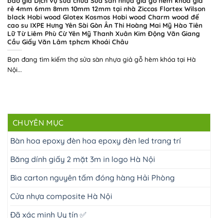
báo giá Dịch vụ sửa chữa Sửa sàn nhựa giả gỗ hèm khóa giá
rẻ 4mm 6mm 8mm 10mm 12mm tại nhà Ziccos Flortex Wilson
black Hobi wood Glotex Kosmos Hobi wood Charm wood đế
cao su IXPE Hưng Yên Sài Gòn Ân Thi Hoàng Mai Mỹ Hào Tiên
Lữ Từ Liêm Phù Cừ Yên Mỹ Thanh Xuân Kim Động Văn Giang
Cầu Giấy Văn Lâm tphcm Khoái Châu
Bạn đang tìm kiếm thợ sửa sàn nhựa giả gỗ hèm khóa tại Hà
Nội...
CHUYÊN MỤC
Bàn hoa epoxy đèn hoa epoxy đèn led trang trí
Băng dính giấy 2 mặt 3m in logo Hà Nội
Bìa carton nguyên tấm đóng hàng Hải Phòng
Cửa nhựa composite Hà Nội
Đã xác minh Uy tín ✅