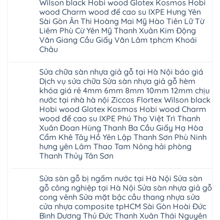
báo
Hà
Wilson black Hobi wood Glotex Kosmos Hobi
vệ
nhựa
giá
Ninh
sinh
glotex
wood Charm wood đế cao su IXPE Hưng Yên
rẻ
Bình
tại
của
Bắc
Sài Gòn Ân Thi Hoàng Mai Mỹ Hào Tiên Lữ Từ
Thái
Hà
nước
Ninh
Bình
Nội
Liêm Phù Cừ Yên Mỹ Thanh Xuân Kim Động
nào
Thanh
Thanh
báo
Hà
Văn Giang Cầu Giấy Văn Lâm tphcm Khoái
Xuân
Hóa
giá
Nội
Tây
Quỳnh
Châu
cửa
Thanh
Hồ
Phụ
nhựa
Xuân
Hải
Phú
Không
nhà
tpHCM
Phòng
Thọ
có
vệ
Đà
Sửa chữa sàn nhựa giả gỗ tại Hà Nội báo giá
Thái
Lào
bình
sinh
Nẵng
Bình
Cai
luận
Dịch vụ sửa chữa Sửa sàn nhựa giả gỗ hèm
giá
Gia
Hưng
Tuyên
ở
rẻ
Lâm
khóa giá rẻ 4mm 6mm 8mm 10mm 12mm chịu
Yên
Quang
Thợ
tpHCM
Phú
Hà
sửa
nước tại nhà hà nội Ziccos Flortex Wilson black
Thanh
Thọ
Đông
sàn
Xuân
Hải
Hobi wood Glotex Kosmos Hobi wood Charm
Hạ
nhựa
Bắc
Phòng
Long
thợ
wood đế cao su IXPE Phú Thọ Việt Trì Thanh
Ninh
Sóc
sửa
Ninh
Sơn
Xuân Đoan Hùng Thanh Ba Cầu Giấy Hạ Hòa
sàn
Bình
Ninh
nhà
Cẩm Khê Tây Hồ Yên Lập Thanh Sơn Phù Ninh
Đà
Bình
thợ
Nẵng
Hưng
hưng yên Lâm Thao Tam Nông hải phòng
sửa
Quảng
Yên
Thanh Thủy Tân Sơn
sàn
Ninh
gỗ
Không
tại
có
Hà
Sửa sàn gỗ bị ngấm nước tại Hà Nội Sửa sàn
bình
Nội
luận
gỗ công nghiệp tại Hà Nội Sửa sàn nhựa giả gỗ
báo
ở
giá
cong vênh Sửa mặt bậc cầu thang nhựa sửa
Sửa
Dịch
chữa
cửa nhựa composite tpHCM Sài Gòn Hoài Đức
vụ
sàn
sửa
Bình Dương Thủ Đức Thanh Xuân Thái Nguyên
nhựa
chữa