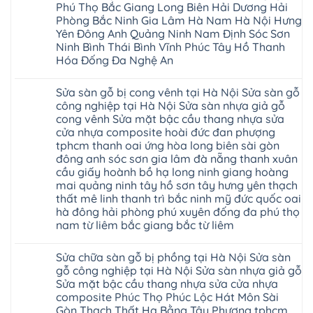
giả
Phú Thọ Bắc Giang Long Biên Hải Dương Hải
Sửa
gỗ
sàn
Phòng Bắc Ninh Gia Lâm Hà Nam Hà Nội Hưng
tại
nhựa
Hà
Yên Đông Anh Quảng Ninh Nam Định Sóc Sơn
giả
Nội
gỗ
Ninh Bình Thái Bình Vĩnh Phúc Tây Hồ Thanh
báo
hèm
Hóa Đống Đa Nghệ An
giá
khóa
Dịch
giá
Không
vụ
rẻ
có
sửa
4mm
Sửa sàn gỗ bị cong vênh tại Hà Nội Sửa sàn gỗ
bình
chữa
6mm
luận
công nghiệp tại Hà Nội Sửa sàn nhựa giả gỗ
Sửa
8mm
ở
sàn
10mm
cong vênh Sửa mặt bậc cầu thang nhựa sửa
Sửa
nhựa
12mm
sàn
cửa nhựa composite hoài đức đan phượng
giả
tại
gỗ
gỗ
nhà
tphcm thanh oai ứng hòa long biên sài gòn
bị
hèm
Ziccos
ngấm
đông anh sóc sơn gia lâm đà nẵng thanh xuân
khóa
Flortex
nước
giá
cầu giấy hoành bồ hạ long ninh giang hoàng
Wilson
tại
rẻ
black
Hà
mai quảng ninh tây hồ sơn tây hưng yên thạch
4mm
Hobi
Nội
6mm
thất mê linh thanh trì bắc ninh mỹ đức quốc oai
wood
Sửa
8mm
Glotex
hà đông hải phòng phú xuyên đống đa phú thọ
sàn
10mm
Kosmos
gỗ
12mm
nam từ liêm bắc giang bắc từ liêm
Hobi
công
chịu
wood
nghiệp
Không
nước
Charm
tại
có
tại
wood
Sửa chữa sàn gỗ bị phồng tại Hà Nội Sửa sàn
Hà
bình
nhà
đế
Nội
luận
hà
gỗ công nghiệp tại Hà Nội Sửa sàn nhựa giả gỗ
cao
Sửa
ở
nội
su
Sửa mặt bậc cầu thang nhựa sửa cửa nhựa
sàn
Sửa
Ziccos
IXPE
nhựa
sàn
Flortex
composite Phúc Thọ Phúc Lộc Hát Môn Sài
Hưng
giả
gỗ
Wilson
Yên
Gòn Thạch Thất Hạ Bằng Tây Phương tphcm
gỗ
bị