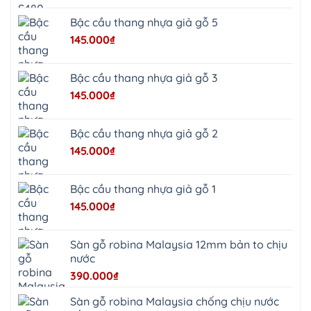
Oai
Vật
Lại
Bậc cầu thang nhựa giả gỗ 5
Cổ
Đô
145.000
₫
Bất
Bạt
Bắc
Ninh
Bậc cầu thang nhựa giả gỗ 3
Suối
Hai
145.000
₫
Ba
Vì
Yên
Bài
Bậc cầu thang nhựa giả gỗ 2
Sơn
Tây
145.000
₫
Hưng
Yên
Tùng
Thiện
Bậc cầu thang nhựa giả gỗ 1
Đoài
Phương
145.000
₫
Nha
Trang
Phúc
Thọ
Sàn gỗ robina Malaysia 12mm bản to chịu
Phúc
Lộc
nước
390.000
₫
Sàn gỗ robina Malaysia chống chịu nước