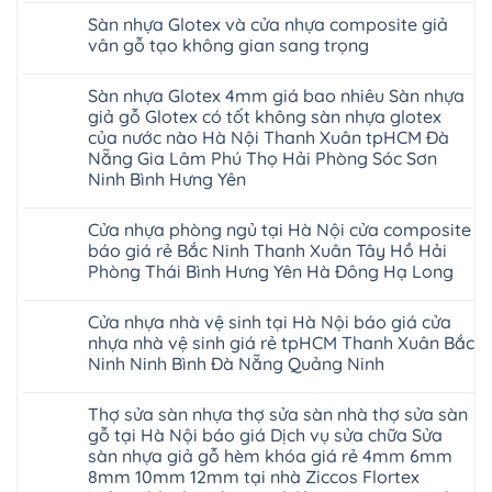
cao
minh
Giấy
nhựa
trường
có
1m2
su
chống
Sàn nhựa Glotex và cửa nhựa composite giả
Tây
Hobiwood
rộng
bình
tại
Hà
cong
Hồ
4mm
lớn
luận
tphcm
vân gỗ tạo không gian sang trọng
Nội
vênh
Hưng
6mm
ở
nhiều
Bình
tpHCM
co
Yên
giả
Sàn
khách
Không
Dương
Quảng
ngót
TpHCM
gỗ
nhựa
hàng
có
Đà
Ninh
Gia
Sàn nhựa Glotex 4mm giá bao nhiêu Sàn nhựa
Bình
hèm
Glotex
quan
bình
Nẵng
Nghệ
Lâm
Dương
khóa
và
tâm
luận
Khánh
giả gỗ Glotex có tốt không sàn nhựa glotex
An
Thanh
Huế
uy
Sàn
ở
Hòa
Bắc
Xuân
của nước nào Hà Nội Thanh Xuân tpHCM Đà
Cần
tín
nhựa
Sàn
Hải
Ninh
Hà
Thơ
hàng
Fukione
nhựa
Nẵng Gia Lâm Phú Thọ Hải Phòng Sóc Sơn
Phòng
Tuyên
Nội
Đà
đầu
giả
Glotex
Lâm
Quang
Hoài
Ninh Bình Hưng Yên
Nẵng
đã
gỗ
và
Đồng
Thái
Đức
Mỹ
được
hèm
cửa
Hưng
Không
Nguyên
Từ
Đức
khẳng
khóa
nhựa
Yên
có
Liêm
Hoài
định
4mm
composite
Cửa nhựa phòng ngủ tại Hà Nội cửa composite
Nghệ
bình
Đan
Đức
tại
6mm
giả
An
luận
Phượng
báo giá rẻ Bắc Ninh Thanh Xuân Tây Hồ Hải
Ninh
Việt
đế
vân
Quảng
ở
Hưng
Giang
Nam
cao
gỗ
Phòng Thái Bình Hưng Yên Hà Đông Hạ Long
Ninh
Sàn
Yên
Hải
su
tạo
Phú
nhựa
Ninh
Phòng
Không
Hà
không
Thọ
Glotex
Bình
Tứ
có
Nội
gian
Bắc
4mm
Hải
Cửa nhựa nhà vệ sinh tại Hà Nội báo giá cửa
Kỳ
bình
sang
Ninh
giá
Phòng
Đan
luận
trọng
nhựa nhà vệ sinh giá rẻ tpHCM Thanh Xuân Bắc
Tuyên
bao
ở
Phượng
Quang
nhiêu
Ninh Ninh Bình Đà Nẵng Quảng Ninh
Cửa
Gia
Sàn
nhựa
Lộc
nhựa
Không
phòng
Quảng
giả
có
ngủ
Ninh
Thợ sửa sàn nhựa thợ sửa sàn nhà thợ sửa sàn
gỗ
bình
tại
Thanh
Glotex
luận
gỗ tại Hà Nội báo giá Dịch vụ sửa chữa Sửa
Hà
Miện
ở
có
Nội
Nghệ
sàn nhựa giả gỗ hèm khóa giá rẻ 4mm 6mm
Cửa
tốt
cửa
An
nhựa
không
8mm 10mm 12mm tại nhà Ziccos Flortex
composite
Thanh
nhà
sàn