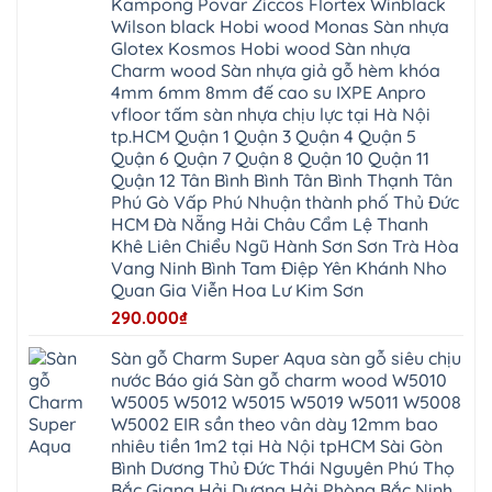
An
Kampong Povar Ziccos Flortex Winblack
Biên
Bình
mối
Bát
Bồ
Hà
Wilson black Hobi wood Monas Sàn nhựa
mọt
Tràng
Đề
Tĩnh
đế
Phù
Glotex Kosmos Hobi wood Sàn nhựa
Hưng
Minh
cao
Đổng
Yên
Tam
Charm wood Sàn nhựa giả gỗ hèm khóa
su
Hải
Việt
Hưng
IXPE
Phòng
4mm 6mm 8mm đế cao su IXPE Anpro
Hưng
Dân
pvc
Thư
Phúc
Hòa
vfloor tấm sàn nhựa chịu lực tại Hà Nội
spc
Lâm
Lợi
Vân
Bắc
Đông
tp.HCM Quận 1 Quận 3 Quận 4 Quận 5
Hà
Đình
Ninh
Anh
Đông
Nghệ
Quận 6 Quận 7 Quận 8 Quận 10 Quận 11
Phú
Phúc
Quảng
An
Xuyên
Thịnh
Ninh
Quận 12 Tân Bình Bình Tân Bình Thạnh Tân
Ứng
Phượng
Thiên
Dương
Thiên
Dực
Phú Gò Vấp Phú Nhuận thành phố Thủ Đức
Quảng
Nội
Hòa
Chuyên
Ninh
Yên
HCM Đà Nẵng Hải Châu Cẩm Lệ Thanh
Xá
Mỹ
Lộc
Nghĩa
Ứng
Đại
Vĩnh
Khê Liên Chiểu Ngũ Hành Sơn Sơn Trà Hòa
Phú
Hòa
Xuyên
Thanh
Phú
Vang Ninh Bình Tam Điệp Yên Khánh Nho
Thanh
Đà
Mê
Thọ
Hóa
Nẵng
Linh
Quan Gia Viễn Hoa Lư Kim Sơn
Lương
Mỹ
Thanh
Hưng
Kiến
Đức
Oai
Yên
290.000
₫
Hưng
Hồng
Bình
Yên
Sơn
Minh
Lãng
Phúc
Sàn gỗ Charm Super Aqua sàn gỗ siêu chịu
Tam
Tiến
Sơn
Hưng
Thắng
nước Báo giá Sàn gỗ charm wood W5010
Ninh
Dân
Quang
Bình
Hòa
W5005 W5012 W5015 W5019 W5011 W5008
Minh
Hương
Vân
Sóc
W5002 EIR sần theo vân dày 12mm bao
Sơn
Đình
Sơn
Chương
Hà
Hà
nhiêu tiền 1m2 tại Hà Nội tpHCM Sài Gòn
Mỹ
Nội
Nam
Bình Dương Thủ Đức Thái Nguyên Phú Thọ
Nam
Ứng
Đa
Định
Thiên
Phúc
Bắc Giang Hải Dương Hải Phòng Bắc Ninh