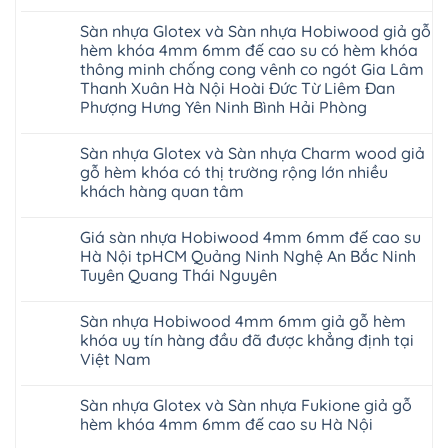
gỗ
Không
AURUM
có
Floor
Sàn nhựa Glotex và Sàn nhựa Hobiwood giả gỗ
bình
nhập
luận
hèm khóa 4mm 6mm đế cao su có hèm khóa
khẩu
ở
Malaysia
thông minh chống cong vênh co ngót Gia Lâm
Sửa
RUM
sàn
Thanh Xuân Hà Nội Hoài Đức Từ Liêm Đan
14
nhựa
Phượng Hưng Yên Ninh Bình Hải Phòng
AI
giả
15
gỗ
Không
AI
hèm
có
13
khóa
Sàn nhựa Glotex và Sàn nhựa Charm wood giả
bình
RUM
4mm
luận
gỗ hèm khóa có thị trường rộng lớn nhiều
AI
6mm
ở
35
đế
khách hàng quan tâm
Sàn
AI
cao
nhựa
36
Không
su
Glotex
RUM
có
glotex
và
Giá sàn nhựa Hobiwood 4mm 6mm đế cao su
AI
bình
charm
Sàn
37
luận
wood
Hà Nội tpHCM Quảng Ninh Nghệ An Bắc Ninh
nhựa
AI
ở
hobiwood
Hobiwood
Tuyên Quang Thái Nguyên
dày
Sàn
kosmos
giả
12mm
nhựa
fukione
gỗ
Không
bản
Glotex
wilson
hèm
có
to
và
mikado
Sàn nhựa Hobiwood 4mm 6mm giả gỗ hèm
khóa
bình
tại
Sàn
4mm
4mm
luận
khóa uy tín hàng đầu đã được khẳng định tại
Hà
nhựa
6mm
ở
6mm
Nội
Charm
báo
Việt Nam
Giá
đế
Thanh
wood
giá
sàn
cao
Xuân
giả
Không
thợ
nhựa
su
Thanh
gỗ
có
Sửa
Hobiwood
có
Sàn nhựa Glotex và Sàn nhựa Fukione giả gỗ
Trì
hèm
bình
sàn
4mm
hèm
Bắc
khóa
luận
nhựa
hèm khóa 4mm 6mm đế cao su Hà Nội
6mm
khóa
Ninh
ở
có
bao
đế
thông
Cầu
Sàn
thị
Không
nhiêu