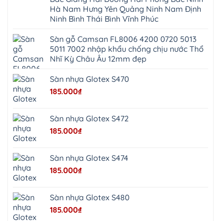
Phú
Hòa
Nội
Nghĩa
Hà Nam Hưng Yên Quảng Ninh Nam Định
Xá
Bài
Xuân
Ứng
Bắc
Ninh Bình Thái Bình Vĩnh Phúc
Mai
Hòa
Ninh
Mỹ
Trung
Đức
Giã
Sàn gỗ Camsan FL8006 4200 0720 5013
Phú
Kim
5011 7002 nhập khẩu chống chịu nước Thổ
Thọ
Anh
Hồng
Nhĩ Kỳ Châu Âu 12mm đẹp
Sơn
Phúc
Sơn
Sàn nhựa Glotex S470
Hương
Sơn
185.000
₫
tphcm
Chương
Mỹ
Phú
Sàn nhựa Glotex S472
Nghĩa
Xuân
185.000
₫
Mai
Phú
Thọ
Trần
Sàn nhựa Glotex S474
Phú
Hòa
185.000
₫
Phú
Quảng
Bị
Minh
Châu
Sàn nhựa Glotex S480
Ninh
Bình
185.000
₫
Quảng