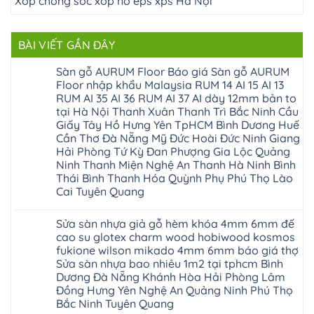
Xốp chống sốc xốp nổ eps xps Hà Nội
BÀI VIẾT GẦN ĐÂY
Sàn gỗ AURUM Floor Báo giá Sàn gỗ AURUM
Floor nhập khẩu Malaysia RUM 14 AI 15 AI 13
RUM AI 35 AI 36 RUM AI 37 AI dày 12mm bản to
tại Hà Nội Thanh Xuân Thanh Trì Bắc Ninh Cầu
Giấy Tây Hồ Hưng Yên TpHCM Bình Dương Huế
Cần Thơ Đà Nẵng Mỹ Đức Hoài Đức Ninh Giang
Hải Phòng Tứ Kỳ Đan Phượng Gia Lộc Quảng
Ninh Thanh Miện Nghệ An Thanh Hà Ninh Bình
Thái Bình Thanh Hóa Quỳnh Phụ Phú Thọ Lào
Cai Tuyên Quang
Không
có
Sửa sàn nhựa giả gỗ hèm khóa 4mm 6mm đế
bình
luận
cao su glotex charm wood hobiwood kosmos
ở
fukione wilson mikado 4mm 6mm báo giá thợ
Sàn
gỗ
Sửa sàn nhựa bao nhiêu 1m2 tại tphcm Bình
AURUM
Dương Đà Nẵng Khánh Hòa Hải Phòng Lâm
Floor
Báo
Đồng Hưng Yên Nghệ An Quảng Ninh Phú Thọ
giá
Bắc Ninh Tuyên Quang
Sàn