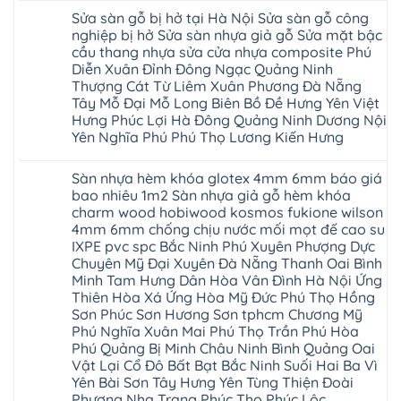
Phòng
tphcm
Phù
có
Nội
Bắc
Sửa sàn gỗ bị hở tại Hà Nội Sửa sàn gỗ công
thanh
Ninh
bình
Sửa
Ninh
oai
hưng
luận
nghiệp bị hở Sửa sàn nhựa giả gỗ Sửa mặt bậc
sàn
Gia
ứng
yên
ở
nhựa
Lâm
cầu thang nhựa sửa cửa nhựa composite Phú
hòa
Lâm
Sửa
giả
Hà
long
Thao
chữa
Diễn Xuân Đỉnh Đông Ngạc Quảng Ninh
gỗ
Nam
biên
Tam
sàn
Sửa
Thượng Cát Từ Liêm Xuân Phương Đà Nẵng
Hà
sài
Nông
gỗ
mặt
Nội
gòn
hải
tại
Tây Mỗ Đại Mỗ Long Biên Bồ Đề Hưng Yên Việt
bậc
Hưng
đông
phòng
Hà
cầu
Hưng Phúc Lợi Hà Đông Quảng Ninh Dương Nội
Yên
anh
Thanh
Nội
thang
Đông
sóc
Thủy
Sửa
Yên Nghĩa Phú Phú Thọ Lương Kiến Hưng
nhựa
Anh
sơn
Tân
sàn
sửa
Quảng
gia
Không
Sơn
gỗ
cửa
Ninh
lâm
có
công
nhựa
Sàn nhựa hèm khóa glotex 4mm 6mm báo giá
Nam
đà
bình
nghiệp
composite
Định
nẵng
luận
tại
bao nhiêu 1m2 Sàn nhựa giả gỗ hèm khóa
Phúc
Sóc
ở
thanh
Hà
Thọ
charm wood hobiwood kosmos fukione wilson
Sơn
Sửa
xuân
Nội
Phúc
Ninh
sàn
cầu
4mm 6mm chống chịu nước mối mọt đế cao su
Sửa
Lộc
Bình
gỗ
giấy
sàn
Hát
IXPE pvc spc Bắc Ninh Phú Xuyên Phượng Dực
Thái
bị
hoành
nhựa
Môn
Bình
hở
bồ
Chuyên Mỹ Đại Xuyên Đà Nẵng Thanh Oai Bình
giả
Sài
Vĩnh
tại
hạ
gỗ
Minh Tam Hưng Dân Hòa Vân Đình Hà Nội Ứng
Gòn
Phúc
Hà
long
Sửa
Thạch
Tây
Nội
Thiên Hòa Xá Ứng Hòa Mỹ Đức Phú Thọ Hồng
ninh
mặt
Thất
Hồ
Sửa
giang
bậc
Sơn Phúc Sơn Hương Sơn tphcm Chương Mỹ
Hạ
Thanh
sàn
hoàng
cầu
Bằng
Hóa
Phú Nghĩa Xuân Mai Phú Thọ Trần Phú Hòa
gỗ
mai
thang
Tây
Đống
công
quảng
nhựa
Phú Quảng Bị Minh Châu Ninh Bình Quảng Oai
Phương
Đa
nghiệp
ninh
sửa
tphcm
Vật Lại Cổ Đô Bất Bạt Bắc Ninh Suối Hai Ba Vì
Nghệ
bị
tây
cửa
Hòa
An
hở
hồ
nhựa
Yên Bài Sơn Tây Hưng Yên Tùng Thiện Đoài
Lạc
Sửa
sơn
composite
Yên
Phương Nha Trang Phúc Thọ Phúc Lộc
sàn
tây