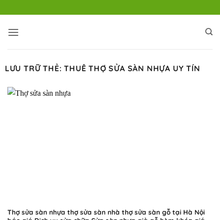
Bỏ
qua
nội
dung
LƯU TRỮ THẺ:
THUÊ THỢ SỬA SÀN NHỰA UY TÍN
Thợ sửa sàn nhựa thợ sửa sàn nhà thợ sửa sàn gỗ tại Hà Nội