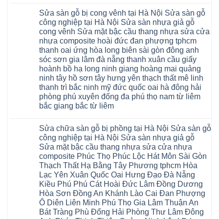
Không
vụ
rẻ
có
sửa
4mm
Sửa sàn gỗ bị cong vênh tại Hà Nội Sửa sàn gỗ
bình
chữa
6mm
luận
Sửa
công nghiệp tại Hà Nội Sửa sàn nhựa giả gỗ
8mm
ở
sàn
10mm
cong vênh Sửa mặt bậc cầu thang nhựa sửa cửa
Sửa
nhựa
12mm
sàn
nhựa composite hoài đức đan phượng tphcm
giả
tại
gỗ
gỗ
nhà
thanh oai ứng hòa long biên sài gòn đông anh
bị
hèm
Ziccos
ngấm
sóc sơn gia lâm đà nẵng thanh xuân cầu giấy
khóa
Flortex
nước
giá
Wilson
hoành bồ hạ long ninh giang hoàng mai quảng
tại
rẻ
black
Hà
ninh tây hồ sơn tây hưng yên thạch thất mê linh
4mm
Hobi
Nội
6mm
thanh trì bắc ninh mỹ đức quốc oai hà đông hải
wood
Sửa
8mm
Glotex
sàn
phòng phú xuyên đống đa phú thọ nam từ liêm
10mm
Kosmos
gỗ
12mm
bắc giang bắc từ liêm
Hobi
công
chịu
wood
nghiệp
Không
nước
Charm
tại
có
tại
wood
Hà
Sửa chữa sàn gỗ bị phồng tại Hà Nội Sửa sàn gỗ
bình
nhà
đế
Nội
luận
hà
công nghiệp tại Hà Nội Sửa sàn nhựa giả gỗ
cao
Sửa
ở
nội
su
Sửa mặt bậc cầu thang nhựa sửa cửa nhựa
sàn
Sửa
Ziccos
IXPE
nhựa
sàn
Flortex
composite Phúc Thọ Phúc Lộc Hát Môn Sài Gòn
Hưng
giả
gỗ
Wilson
Yên
Thạch Thất Hạ Bằng Tây Phương tphcm Hòa
gỗ
bị
black
Sài
cong
cong
Hobi
Lạc Yên Xuân Quốc Oai Hưng Đạo Đà Nẵng
Gòn
vênh
vênh
wood
Ân
Kiều Phú Phú Cát Hoài Đức Lâm Đồng Dương
Sửa
tại
Glotex
Thi
mặt
Hà
Hòa Sơn Đồng An Khánh Lào Cai Đan Phượng
Kosmos
Hoàng
bậc
Nội
Hobi
Mai
Ô Diên Liên Minh Phú Thọ Gia Lâm Thuận An
cầu
Sửa
wood
Mỹ
thang
sàn
Bát Tràng Phù Đổng Hải Phòng Thư Lâm Đông
Charm
Hào
nhựa
gỗ
wood