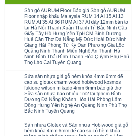
Sàn gỗ AURUM Floor Báo giá Sàn gỗ AURUM
Floor nhập khẩu Malaysia RUM 14 AI 15 AI 13
RUM AI 35 AI 36 RUM AI 37 AI dày 12mm bản to
tại Hà Nội Thanh Xuân Thanh Trì Bắc Ninh Cầu
Giấy Tây Hồ Hưng Yên TpHCM Bình Dương
Huế Cần Thơ Đà Nẵng Mỹ Đức Hoài Đức Ninh
Giang Hải Phòng Tứ Kỳ Đan Phượng Gia Lộc
Quảng Ninh Thanh Miện Nghệ An Thanh Hà
Ninh Bình Thái Bình Thanh Hóa Quỳnh Phụ Phú
Thọ Lào Cai Tuyên Quang
Không
có
Sửa sàn nhựa giả gỗ hèm khóa 4mm 6mm đế
bình
luận
cao su glotex charm wood hobiwood kosmos
ở
fukione wilson mikado 4mm 6mm báo giá thợ
Sàn
gỗ
Sửa sàn nhựa bao nhiêu 1m2 tại tphcm Bình
AURUM
Dương Đà Nẵng Khánh Hòa Hải Phòng Lâm
Floor
Báo
Đồng Hưng Yên Nghệ An Quảng Ninh Phú Thọ
giá
Bắc Ninh Tuyên Quang
Sàn
gỗ
Không
AURUM
có
Floor
Sàn nhựa Glotex và Sàn nhựa Hobiwood giả gỗ
bình
nhập
luận
hèm khóa 4mm 6mm đế cao su có hèm khóa
khẩu
ở
Malaysia