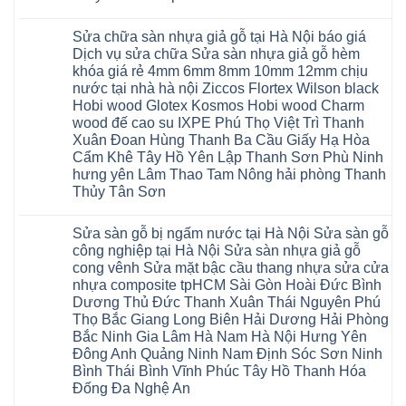
Tây
cửa
Hóa
Thanh
Không
Hồ
nhựa
Quỳnh
Xuân
có
Hải
nhà
Phụ
tpHCM
Sửa chữa sàn nhựa giả gỗ tại Hà Nội báo giá
bình
Phòng
vệ
Phú
Đà
luận
Thái
Dịch vụ sửa chữa Sửa sàn nhựa giả gỗ hèm
sinh
Thọ
Nẵng
ở
Bình
giá
khóa giá rẻ 4mm 6mm 8mm 10mm 12mm chịu
Lào
Gia
Thợ
Hưng
rẻ
Cai
Lâm
sửa
nước tại nhà hà nội Ziccos Flortex Wilson black
Yên
tpHCM
Tuyên
Phú
sàn
Hà
Hobi wood Glotex Kosmos Hobi wood Charm
Thanh
Quang
Thọ
nhựa
Đông
Xuân
Hải
thợ
wood đế cao su IXPE Phú Thọ Việt Trì Thanh
Hạ
Bắc
Phòng
sửa
Long
Xuân Đoan Hùng Thanh Ba Cầu Giấy Hạ Hòa
Ninh
Sóc
sàn
Ninh
Sơn
nhà
Cẩm Khê Tây Hồ Yên Lập Thanh Sơn Phù Ninh
Bình
Ninh
thợ
hưng yên Lâm Thao Tam Nông hải phòng Thanh
Đà
Bình
sửa
Nẵng
Hưng
sàn
Thủy Tân Sơn
Quảng
Yên
gỗ
Ninh
Không
tại
có
Hà
Sửa sàn gỗ bị ngấm nước tại Hà Nội Sửa sàn gỗ
bình
Nội
luận
báo
công nghiệp tại Hà Nội Sửa sàn nhựa giả gỗ
ở
giá
cong vênh Sửa mặt bậc cầu thang nhựa sửa cửa
Sửa
Dịch
chữa
nhựa composite tpHCM Sài Gòn Hoài Đức Bình
vụ
sàn
sửa
Dương Thủ Đức Thanh Xuân Thái Nguyên Phú
nhựa
chữa
giả
Thọ Bắc Giang Long Biên Hải Dương Hải Phòng
Sửa
gỗ
sàn
Bắc Ninh Gia Lâm Hà Nam Hà Nội Hưng Yên
tại
nhựa
Hà
Đông Anh Quảng Ninh Nam Định Sóc Sơn Ninh
giả
Nội
gỗ
Bình Thái Bình Vĩnh Phúc Tây Hồ Thanh Hóa
báo
hèm
giá
Đống Đa Nghệ An
khóa
Dịch
giá