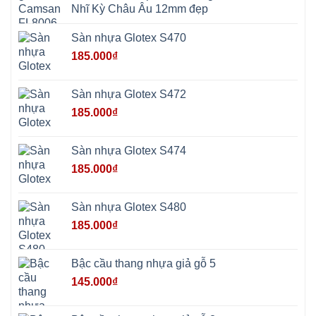
Hồng
Nhĩ Kỳ Châu Âu 12mm đẹp
Sơn
Phúc
Sơn
Sàn nhựa Glotex S470
Hương
Sơn
185.000
₫
tphcm
Chương
Mỹ
Phú
Sàn nhựa Glotex S472
Nghĩa
Xuân
185.000
₫
Mai
Phú
Thọ
Trần
Sàn nhựa Glotex S474
Phú
Hòa
185.000
₫
Phú
Quảng
Bị
Minh
Châu
Sàn nhựa Glotex S480
Ninh
Bình
185.000
₫
Quảng
Oai
Vật
Lại
Bậc cầu thang nhựa giả gỗ 5
Cổ
Đô
145.000
₫
Bất
Bạt
Bắc
Ninh