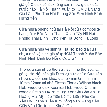
Sàn nhựa Glotex 4mm giá bao nhiêu Sàn nhựa
Quảng
hèm
Glotex
ngót
bình
TpHCM
hàng
Đà
Ninh
khóa
và
Gia
luận
giả gỗ Glotex có tốt không sàn nhựa glotex của
Bình
quan
Nẵng
Nghệ
uy
Sàn
ở
Lâm
Dương
tâm
Khánh
nước nào Hà Nội Thanh Xuân tpHCM Đà Nẵng
An
tín
nhựa
Sàn
Thanh
Huế
Hòa
Bắc
hàng
Fukione
nhựa
Xuân
Gia Lâm Phú Thọ Hải Phòng Sóc Sơn Ninh Bình
Cần
Hải
Ninh
đầu
giả
Glotex
Hà
Thơ
Phòng
Hưng Yên
Tuyên
đã
gỗ
và
Nội
Đà
Lâm
Quang
được
hèm
cửa
Hoài
Nẵng
Không
Đồng
Thái
khẳng
khóa
nhựa
Đức
Mỹ
có
Hưng
Nguyên
định
4mm
composite
Từ
Cửa nhựa phòng ngủ tại Hà Nội cửa composite
Đức
bình
Yên
tại
6mm
giả
Liêm
Hoài
luận
Nghệ
báo giá rẻ Bắc Ninh Thanh Xuân Tây Hồ Hải
Việt
đế
vân
Đan
Đức
ở
An
Nam
cao
gỗ
Phượng
Phòng Thái Bình Hưng Yên Hà Đông Hạ Long
Ninh
Sàn
Quảng
su
tạo
Hưng
Giang
nhựa
Ninh
Không
Hà
không
Yên
Hải
Glotex
Phú
có
Nội
gian
Ninh
Phòng
4mm
Thọ
Cửa nhựa nhà vệ sinh tại Hà Nội báo giá cửa
bình
sang
Bình
Tứ
giá
Bắc
luận
trọng
Hải
nhựa nhà vệ sinh giá rẻ tpHCM Thanh Xuân Bắc
Kỳ
bao
Ninh
ở
Phòng
Đan
nhiêu
Ninh Ninh Bình Đà Nẵng Quảng Ninh
Tuyên
Cửa
Phượng
Sàn
Quang
nhựa
Gia
nhựa
Không
phòng
Lộc
giả
có
ngủ
Thợ sửa sàn nhựa thợ sửa sàn nhà thợ sửa sàn
Quảng
gỗ
bình
tại
Ninh
Glotex
luận
gỗ tại Hà Nội báo giá Dịch vụ sửa chữa Sửa sàn
Hà
ở
Thanh
có
Nội
nhựa giả gỗ hèm khóa giá rẻ 4mm 6mm 8mm
Cửa
Miện
tốt
cửa
nhựa
Nghệ
không
10mm 12mm tại nhà Ziccos Flortex Wilson black
composite
nhà
An
sàn
báo
Hobi wood Glotex Kosmos Hobi wood Charm
vệ
Thanh
nhựa
giá
sinh
Hà
glotex
wood đế cao su IXPE Hưng Yên Sài Gòn Ân Thi
rẻ
tại
Ninh
của
Bắc
Hoàng Mai Mỹ Hào Tiên Lữ Từ Liêm Phù Cừ
Hà
Bình
nước
Ninh
Nội
Thái
nào
Yên Mỹ Thanh Xuân Kim Động Văn Giang Cầu
Thanh
báo
Bình
Hà
Xuân
Giấy Văn Lâm tphcm Khoái Châu
giá
Thanh
Nội