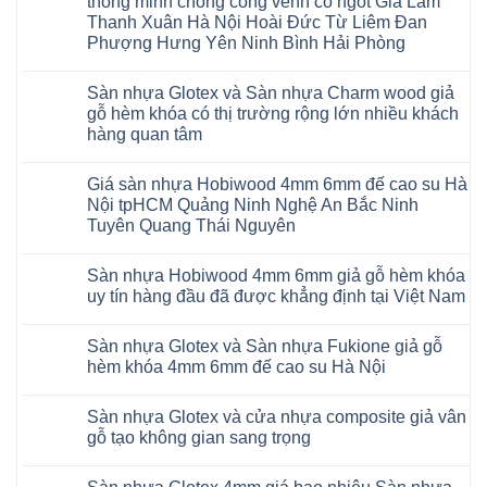
thông minh chống cong vênh co ngót Gia Lâm
Sửa
RUM
sàn
Thanh Xuân Hà Nội Hoài Đức Từ Liêm Đan
14
nhựa
AI
Phượng Hưng Yên Ninh Bình Hải Phòng
giả
15
gỗ
Không
AI
hèm
có
13
khóa
Sàn nhựa Glotex và Sàn nhựa Charm wood giả
bình
RUM
4mm
luận
AI
gỗ hèm khóa có thị trường rộng lớn nhiều khách
6mm
ở
35
đế
hàng quan tâm
Sàn
AI
cao
nhựa
36
Không
su
Glotex
RUM
có
glotex
và
AI
Giá sàn nhựa Hobiwood 4mm 6mm đế cao su Hà
bình
charm
Sàn
37
luận
wood
Nội tpHCM Quảng Ninh Nghệ An Bắc Ninh
nhựa
AI
ở
hobiwood
Hobiwood
Tuyên Quang Thái Nguyên
dày
Sàn
kosmos
giả
12mm
nhựa
fukione
gỗ
Không
bản
Glotex
wilson
hèm
có
to
và
mikado
Sàn nhựa Hobiwood 4mm 6mm giả gỗ hèm khóa
khóa
bình
tại
Sàn
4mm
4mm
luận
uy tín hàng đầu đã được khẳng định tại Việt Nam
Hà
nhựa
6mm
ở
6mm
Nội
Charm
báo
Giá
đế
Không
Thanh
wood
giá
sàn
cao
có
Xuân
giả
thợ
Sàn nhựa Glotex và Sàn nhựa Fukione giả gỗ
nhựa
su
bình
Thanh
gỗ
Sửa
Hobiwood
có
luận
hèm khóa 4mm 6mm đế cao su Hà Nội
Trì
hèm
sàn
4mm
ở
hèm
Bắc
khóa
nhựa
6mm
Sàn
khóa
Không
Ninh
có
bao
đế
nhựa
thông
có
Cầu
thị
nhiêu
Sàn nhựa Glotex và cửa nhựa composite giả vân
cao
Hobiwood
minh
bình
Giấy
trường
1m2
su
4mm
chống
luận
gỗ tạo không gian sang trọng
Tây
rộng
tại
Hà
6mm
ở
cong
Hồ
lớn
tphcm
Nội
giả
Sàn
vênh
Không
Hưng
nhiều
Bình
tpHCM
gỗ
nhựa
co
có
Yên
khách
Dương