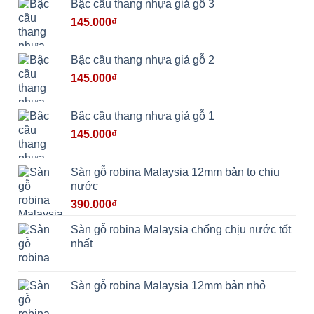
Bậc cầu thang nhựa giả gỗ 3
Suối
Hai
145.000
₫
Ba
Vì
Yên
Bài
Bậc cầu thang nhựa giả gỗ 2
Sơn
Tây
145.000
₫
Hưng
Yên
Tùng
Thiện
Bậc cầu thang nhựa giả gỗ 1
Đoài
Phương
145.000
₫
Nha
Trang
Phúc
Thọ
Sàn gỗ robina Malaysia 12mm bản to chịu
Phúc
Lộc
nước
390.000
₫
Sàn gỗ robina Malaysia chống chịu nước tốt
nhất
Sàn gỗ robina Malaysia 12mm bản nhỏ