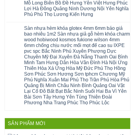
Nội
gòn
hải
tại
Mỗ Long Biên Bồ Đề Hưng Yên Việt Hưng Phúc
bậc
Hưng
đông
phòng
Hà
cầu
Lợi Hà Đông Quảng Ninh Dương Nội Yên Nghĩa
Yên
anh
Thanh
Nội
thang
Đông
sóc
Thủy
Sửa
Phú Phú Thọ Lương Kiến Hưng
nhựa
Anh
sơn
Tân
sàn
sửa
Quảng
gia
Không
Sơn
gỗ
cửa
Ninh
lâm
có
công
nhựa
Sàn nhựa hèm khóa glotex 4mm 6mm báo giá
Nam
đà
bình
nghiệp
composite
Định
nẵng
luận
tại
bao nhiêu 1m2 Sàn nhựa giả gỗ hèm khóa charm
Phúc
Sóc
ở
thanh
Hà
Thọ
wood hobiwood kosmos fukione wilson 4mm
Sơn
Sửa
xuân
Nội
Phúc
Ninh
sàn
cầu
Sửa
6mm chống chịu nước mối mọt đế cao su IXPE
Lộc
Bình
gỗ
giấy
sàn
Hát
pvc spc Bắc Ninh Phú Xuyên Phượng Dực
Thái
bị
hoành
nhựa
Môn
Bình
hở
bồ
Chuyên Mỹ Đại Xuyên Đà Nẵng Thanh Oai Bình
giả
Sài
Vĩnh
tại
hạ
gỗ
Gòn
Minh Tam Hưng Dân Hòa Vân Đình Hà Nội Ứng
Phúc
Hà
long
Sửa
Thạch
Tây
Nội
ninh
Thiên Hòa Xá Ứng Hòa Mỹ Đức Phú Thọ Hồng
mặt
Thất
Hồ
Sửa
giang
bậc
Sơn Phúc Sơn Hương Sơn tphcm Chương Mỹ
Hạ
Thanh
sàn
hoàng
cầu
Bằng
Hóa
gỗ
Phú Nghĩa Xuân Mai Phú Thọ Trần Phú Hòa Phú
mai
thang
Tây
Đống
công
quảng
nhựa
Quảng Bị Minh Châu Ninh Bình Quảng Oai Vật
Phương
Đa
nghiệp
ninh
sửa
tphcm
Nghệ
Lại Cổ Đô Bất Bạt Bắc Ninh Suối Hai Ba Vì Yên
bị
tây
cửa
Hòa
An
hở
hồ
nhựa
Bài Sơn Tây Hưng Yên Tùng Thiện Đoài
Lạc
Sửa
sơn
composite
Yên
Phương Nha Trang Phúc Thọ Phúc Lộc
sàn
tây
Thanh
Xuân
nhựa
hưng
Trì
Quốc
Không
giả
yên
Đại
Oai
có
gỗ
thạch
Thanh
Hưng
bình
Sửa
thất
Nam
Đạo
luận
mặt
mê
SẢN PHẨM MỚI
Phù
ở
Đà
bậc
linh
tphcm
Sàn
Nẵng
cầu
thanh
Ngọc
nhựa
Kiều
thang
trì
Hồi