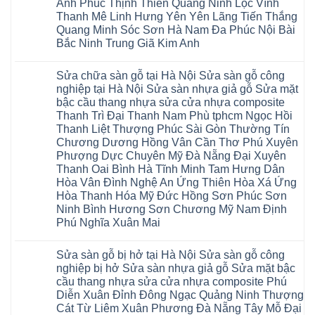
Tiên
Anh Phúc Thịnh Thiên Quảng Ninh Lộc Vĩnh
sửa
công
đế
Lữ
cửa
Thanh Mê Linh Hưng Yên Yên Lãng Tiến Thắng
nghiệp
cao
Từ
nhựa
tại
su
Quang Minh Sóc Sơn Hà Nam Đa Phúc Nội Bài
Liêm
composite
Hà
IXPE
Phù
tpHCM
Bắc Ninh Trung Giã Kim Anh
Nội
Phú
Cừ
Sài
Sửa
Thọ
Yên
Không
Gòn
sàn
Việt
Mỹ
có
Hoài
nhựa
Trì
Sửa chữa sàn gỗ tại Hà Nội Sửa sàn gỗ công
Thanh
bình
Đức
giả
Thanh
Xuân
luận
Bình
nghiệp tại Hà Nội Sửa sàn nhựa giả gỗ Sửa mặt
gỗ
Xuân
Kim
ở
Dương
cong
Đoan
bậc cầu thang nhựa sửa cửa nhựa composite
Động
Sửa
Thủ
vênh
Hùng
Văn
chữa
Thanh Trì Đại Thanh Nam Phù tphcm Ngọc Hồi
Đức
Sửa
Thanh
Giang
sàn
Thanh
mặt
Ba
Thanh Liệt Thượng Phúc Sài Gòn Thường Tín
Cầu
gỗ
Xuân
bậc
Cầu
Giấy
bị
Chương Dương Hồng Vân Cần Thơ Phú Xuyên
Thái
cầu
Giấy
Văn
phồng
Nguyên
thang
Hạ
Phượng Dực Chuyên Mỹ Đà Nẵng Đại Xuyên
Lâm
tại
Phú
nhựa
Hòa
tphcm
Hà
Thanh Oai Bình Hà Tĩnh Minh Tam Hưng Dân
Thọ
sửa
Cẩm
Khoái
Nội
Bắc
cửa
Hòa Vân Đình Nghệ An Ứng Thiên Hòa Xá Ứng
Khê
Châu
Sửa
Giang
nhựa
Tây
sàn
Hòa Thanh Hóa Mỹ Đức Hồng Sơn Phúc Sơn
Long
composite
Hồ
gỗ
Biên
hoài
Ninh Bình Hương Sơn Chương Mỹ Nam Định
Yên
công
Hải
đức
Lập
Phú Nghĩa Xuân Mai
nghiệp
Dương
đan
Thanh
tại
Hải
phượng
Sơn
Không
Hà
Phòng
tphcm
Phù
có
Nội
Bắc
thanh
Sửa sàn gỗ bị hở tại Hà Nội Sửa sàn gỗ công
Ninh
bình
Sửa
Ninh
oai
hưng
luận
nghiệp bị hở Sửa sàn nhựa giả gỗ Sửa mặt bậc
sàn
Gia
ứng
yên
ở
nhựa
Lâm
cầu thang nhựa sửa cửa nhựa composite Phú
hòa
Lâm
Sửa
giả
Hà
long
Thao
chữa
Diễn Xuân Đỉnh Đông Ngạc Quảng Ninh Thượng
gỗ
Nam
biên
Tam
sàn
Sửa
Hà
Cát Từ Liêm Xuân Phương Đà Nẵng Tây Mỗ Đại
sài
Nông
gỗ
mặt