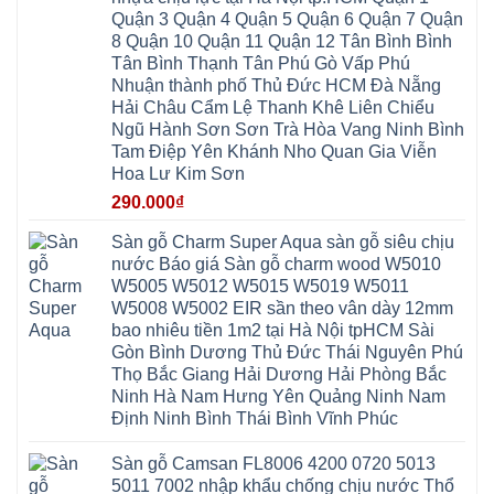
Lợi
Vân
Bắc
Đông
Quận 3 Quận 4 Quận 5 Quận 6 Quận 7 Quận
Hà
Đình
Ninh
Anh
Đông
Nghệ
8 Quận 10 Quận 11 Quận 12 Tân Bình Bình
Phú
Phúc
Quảng
An
Xuyên
Thịnh
Ninh
Tân Bình Thạnh Tân Phú Gò Vấp Phú
Ứng
Phượng
Thiên
Dương
Thiên
Dực
Nhuận thành phố Thủ Đức HCM Đà Nẵng
Quảng
Nội
Hòa
Chuyên
Ninh
Yên
Hải Châu Cẩm Lệ Thanh Khê Liên Chiểu
Xá
Mỹ
Lộc
Nghĩa
Ứng
Đại
Vĩnh
Ngũ Hành Sơn Sơn Trà Hòa Vang Ninh Bình
Phú
Hòa
Xuyên
Thanh
Phú
Tam Điệp Yên Khánh Nho Quan Gia Viễn
Thanh
Đà
Mê
Thọ
Hóa
Nẵng
Linh
Hoa Lư Kim Sơn
Lương
Mỹ
Thanh
Hưng
Kiến
Đức
Oai
Yên
290.000
₫
Hưng
Hồng
Bình
Yên
Sơn
Minh
Lãng
Phúc
Sàn gỗ Charm Super Aqua sàn gỗ siêu chịu
Tam
Tiến
Sơn
Hưng
Thắng
nước Báo giá Sàn gỗ charm wood W5010
Ninh
Dân
Quang
Bình
Hòa
W5005 W5012 W5015 W5019 W5011
Minh
Hương
Vân
Sóc
W5008 W5002 EIR sần theo vân dày 12mm
Sơn
Đình
Sơn
Chương
Hà
Hà
bao nhiêu tiền 1m2 tại Hà Nội tpHCM Sài
Mỹ
Nội
Nam
Gòn Bình Dương Thủ Đức Thái Nguyên Phú
Nam
Ứng
Đa
Định
Thiên
Phúc
Thọ Bắc Giang Hải Dương Hải Phòng Bắc
Phú
Hòa
Nội
Nghĩa
Ninh Hà Nam Hưng Yên Quảng Ninh Nam
Xá
Bài
Xuân
Ứng
Bắc
Định Ninh Bình Thái Bình Vĩnh Phúc
Mai
Hòa
Ninh
Mỹ
Trung
Đức
Giã
Sàn gỗ Camsan FL8006 4200 0720 5013
Phú
Kim
5011 7002 nhập khẩu chống chịu nước Thổ
Thọ
Anh