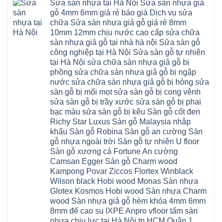
hèm
Sửa sàn nhựa tại Hà Nội Sửa sàn nhựa giả
Phú
nhựa
bắc
Thanh
khóa
Phú
sửa
ninh
gỗ 4mm 6mm giá rẻ báo giá Dịch vụ sửa
Liệt
glotex
Cát
cửa
mỹ
Thượng
4mm
Hoài
chữa Sửa sàn nhựa giả gỗ giá rẻ 8mm
nhựa
đức
Phúc
6mm
Đức
composite
quốc
10mm 12mm chịu nước cao cấp sửa chữa
Sài
báo
Lâm
Phú
oai
Gòn
giá
Đồng
sàn nhựa giả gỗ tại nhà hà nội Sửa sàn gỗ
Diễn
hà
Thường
bao
Dương
Xuân
đông
Tín
công nghiệp tại Hà Nội Sửa sàn gỗ tự nhiên
nhiêu
Hòa
Đỉnh
hải
Chương
1m2
Sơn
tại Hà Nội sửa chữa sàn nhựa giả gỗ bị
Đông
phòng
Dương
Sàn
Đồng
Ngạc
phú
Hồng
phồng sửa chữa sàn nhựa giả gỗ bị ngập
nhựa
An
Quảng
xuyên
Vân
giả
Khánh
nước sửa chữa sàn nhựa giả gỗ bị hỏng sửa
Ninh
đống
Cần
gỗ
Lào
Thượng
đa
Thơ
sàn gỗ bị mối mọt sửa sàn gỗ bị cong vênh
hèm
Cai
Cát
phú
Phú
khóa
Đan
sửa sàn gỗ bị trầy xước sửa sàn gỗ bị phai
Từ
thọ
Xuyên
charm
Phượng
Liêm
nam
Phượng
bạc màu sửa sàn gỗ bị kêu Sàn gỗ cốt đen
wood
Ô
Xuân
từ
Dực
hobiwood
Diên
Phương
Richy Star Luxus Sàn gỗ Malaysia nhập
liêm
Chuyên
kosmos
Liên
Đà
bắc
Mỹ
fukione
khẩu Sàn gỗ Robina Sàn gỗ an cường Sàn
Minh
Nẵng
giang
Đà
wilson
Phú
Tây
bắc
gỗ nhựa ngoài trời Sàn gỗ tự nhiên U floor
Nẵng
4mm
Thọ
Mỗ
từ
Đại
6mm
Gia
Sàn gỗ xương cá Fortune An cường
Đại
liêm
Xuyên
chống
Lâm
Mỗ
Camsan Egger Sàn gỗ Charm wood
Thanh
chịu
Thuận
Long
Oai
nước
An
Kampong Povar Ziccos Flortex Winblack
Biên
Bình
mối
Bát
Bồ
Hà
Wilson black Hobi wood Monas Sàn nhựa
mọt
Tràng
Đề
Tĩnh
đế
Phù
Glotex Kosmos Hobi wood Sàn nhựa Charm
Hưng
Minh
cao
Đổng
Yên
Tam
wood Sàn nhựa giả gỗ hèm khóa 4mm 6mm
su
Hải
Việt
Hưng
IXPE
Phòng
8mm đế cao su IXPE Anpro vfloor tấm sàn
Hưng
Dân
pvc
Thư
Phúc
Hòa
nhựa chịu lực tại Hà Nội tp.HCM Quận 1
spc
Lâm