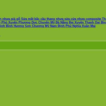
sàn nhựa giả gỗ Sửa mặt bậc cầu thang nhựa sửa cửa nhựa composite T
Phú Xuyên Phượng Dực Chuyên Mỹ Đà Nẵng Đại Xuyên Thanh Oai Bình
Ninh Bình Hương Sơn Chương Mỹ Nam Định Phú Nghĩa Xuân Mai
.