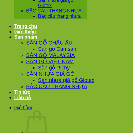
Sàn nhựa giả gỗ
Glotex
BẬC CẦU THANG NHỰA
Bậc cầu thang nhựa
Trang chủ
Giới thiệu
Sản phẩm
SÀN GỖ CHÂU ÂU
Sàn gỗ Camsan
SÀN GỖ MALAYSIA
SÀN GỖ VIỆT NAM
Sàn gỗ Richy
SÀN NHỰA GIẢ GỖ
Sàn nhựa giả gỗ Glotex
BẬC CẦU THANG NHỰA
Tin tức
Liên hệ
Giỏ hàng