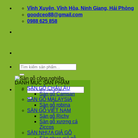
Bỏ
Vĩnh Xuyên, Vĩnh Hòa, Ninh Giang, Hải Phòng
qua
goodceo88@gmail.com
nội
0988 625 858
dung
Tìm
kiếm:
DANH MỤC SẢN PHẨM
SÀN GỖ CHÂU ÂU
Tìm
Sàn gỗ Camsan
kiếm:
SÀN GỖ MALAYSIA
Sàn gỗ robina
SÀN GỖ VIỆT NAM
Sàn gỗ Richy
Sàn gỗ xương cá
Ziccos
SÀN NHỰA GIẢ GỖ