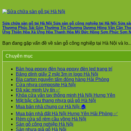
Sửa chữa sàn gỗ tại Hà Nội Sửa sàn gỗ công nghiệp tại Hà Nội Sửa 
Thượng Phúc Sài Gòn Thường Tín Chương Dương Hồng Vân Cần Thơ 
Ứng Thiên Hòa Xá Ứng Hòa Thanh Hóa Mỹ Đức Hồng Sơn Phúc Sơn 
Bạn đang gặp vấn đề về sàn gỗ công nghiệp tại Hà Nội và lo..
Chuyên mục
Bàn hoa epoxy đèn hoa epoxy đèn led trang trí
Băng dính giấy 2 mặt 3m in logo Hà Nội
Bìa carton nguyên tấm đóng hàng Hải Phòng
Cửa nhựa composite Hà Nội
Đã xác minh Uy tín ✅
Khóa cửa vân tay thông minh Hà Nội Hưng Yên
Mặt bậc cầu thang nhựa giả gỗ Hà Nội
Mua bán nhà chung cư Hà Nội 🏠
Mua bán nhà đất Hà Nội Hưng Yên Hải Phòng ✅
Rèm cửa sổ rèm cầu vồng Hà Nội
Sàn gỗ công nghiệp Hà Nội
Sàn nhựa giả gỗ Hà Nội