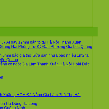
37 AI dày 12mm bản to tại Hà Nội Thanh Xuân
Giang Hải Phòng Tứ Kỳ Đan Phượng Gia Lộc Quảng
g
 6mm báo giá thợ Sửa sàn nhựa bao nhiêu 1m2 tại
Không
yên Quang
có
vênh co ngót Gia Lâm Thanh Xuân Hà Nội Hoài Đức
bình
luận
ở
Không
ên
UM
Sửa
có
sàn
bình
nhựa
luận
ở
giả
hanh Xuân tpHCM Đà Nẵng Gia Lâm Phú Thọ Hải
Giá
gỗ
sàn
hèm
Không
 Yên Hà Đông Hạ Long
UM
nhựa
khóa
Không
có
ẵng Quảng Ninh