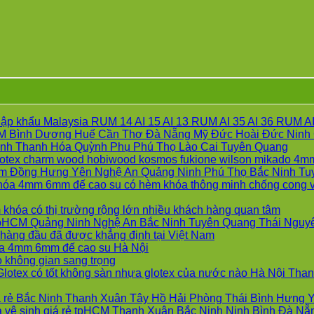
 khẩu Malaysia RUM 14 AI 15 AI 13 RUM AI 35 AI 36 RUM AI 
CM Bình Dương Huế Cần Thơ Đà Nẵng Mỹ Đức Hoài Đức Ninh 
Khôn
Bình Thanh Hóa Quỳnh Phụ Phú Thọ Lào Cai Tuyên Quang
có
otex charm wood hobiwood kosmos fukione wilson mikado 4mm
bình
m Đồng Hưng Yên Nghệ An Quảng Ninh Phú Thọ Bắc Ninh Tu
luận
hóa 4mm 6mm đế cao su có hèm khóa thông minh chống cong 
ở
Không
Sàn
có
Không
hóa có thị trường rộng lớn nhiều khách hàng quan tâm
gỗ
bình
có
tpHCM Quảng Ninh Nghệ An Bắc Ninh Tuyên Quang Thái Nguy
AUR
luận
Không
bình
àng đầu đã được khẳng định tại Việt Nam
ở
Floor
Không
có
luận
óa 4mm 6mm đế cao su Hà Nội
Sàn
ở
Báo
Không
có
bình
 không gian sang trọng
nhựa
Sàn
giá
có
bình
luận
Glotex có tốt không sàn nhựa glotex của nước nào Hà Nội T
Glotex
ở
nhựa
Sàn
bình
luận
và
ở
Sàn
Glotex
gỗ
luận
iá rẻ Bắc Ninh Thanh Xuân Tây Hồ Hải Phòng Thái Bình Hưng
Sàn
ở
Sàn
nhựa
và
AUR
hà vệ sinh giá rẻ tpHCM Thanh Xuân Bắc Ninh Ninh Bình Đà N