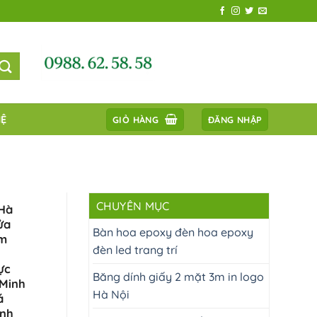
HỆ
GIỎ HÀNG
ĐĂNG NHẬP
CHUYÊN MỤC
 Hà
ửa
Bàn hoa epoxy đèn hoa epoxy
cm
đèn led trang trí
ực
Băng dính giấy 2 mặt 3m in logo
 Minh
Hà Nội
á
ình