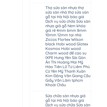
Không
Nội
glotex
có
cửa
của
Thợ sửa sàn nhựa thợ
bình
composite
nước
luận
báo
sửa sàn nhà thợ sửa sàn
nào
ở
giá
Hà
gỗ tại Hà Nội báo giá
Cửa
rẻ
Nội
nhựa
Bắc
Dịch vụ sửa chữa Sửa sàn
Thanh
nhà
Ninh
Xuân
nhựa giả gỗ hèm khóa
vệ
Thanh
tpHCM
sinh
giá rẻ 4mm 6mm 8mm
Xuân
Đà
tại
Tây
Nẵng
10mm 12mm tại nhà
Hà
Hồ
Gia
Nội
Ziccos Flortex Wilson
Hải
Lâm
báo
Phòng
Phú
black Hobi wood Glotex
giá
Thái
Thọ
Kosmos Hobi wood
cửa
Bình
Hải
nhựa
Hưng
Phòng
Charm wood đế cao su
nhà
Yên
Sóc
IXPE Hưng Yên Sài Gòn
vệ
Hà
Sơn
sinh
Đông
Ninh
Ân Thi Hoàng Mai Mỹ
giá
Hạ
Bình
Hào Tiên Lữ Từ Liêm Phù
rẻ
Long
Hưng
tpHCM
Cừ Yên Mỹ Thanh Xuân
Yên
Thanh
Kim Động Văn Giang Cầu
Xuân
Bắc
Giấy Văn Lâm tphcm
Ninh
Khoái Châu
Ninh
Bình
Không
Đà
có
Nẵng
Sửa chữa sàn nhựa giả
bình
Quảng
luận
gỗ tại Hà Nội báo giá
Ninh
ở
Dịch vụ sửa chữa Sửa sàn
Thợ