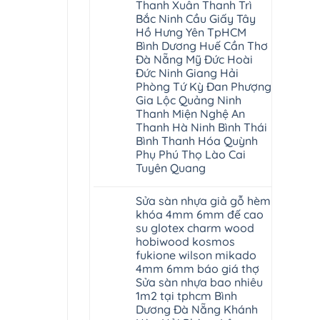
Thanh Xuân Thanh Trì
Bắc Ninh Cầu Giấy Tây
Hồ Hưng Yên TpHCM
Bình Dương Huế Cần Thơ
Đà Nẵng Mỹ Đức Hoài
Đức Ninh Giang Hải
Phòng Tứ Kỳ Đan Phượng
Gia Lộc Quảng Ninh
Thanh Miện Nghệ An
Thanh Hà Ninh Bình Thái
Bình Thanh Hóa Quỳnh
Phụ Phú Thọ Lào Cai
Tuyên Quang
Không
có
Sửa sàn nhựa giả gỗ hèm
bình
luận
khóa 4mm 6mm đế cao
ở
su glotex charm wood
Sàn
gỗ
hobiwood kosmos
AURUM
fukione wilson mikado
Floor
Báo
4mm 6mm báo giá thợ
giá
Sửa sàn nhựa bao nhiêu
Sàn
gỗ
1m2 tại tphcm Bình
AURUM
Dương Đà Nẵng Khánh
Floor