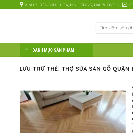
Bỏ
VĨNH XUYÊN, VĨNH HÒA, NINH GIANG, HẢI PHÒNG
G
qua
nội
Tìm
dung
kiếm:
DANH MỤC SẢN PHẨM
LƯU TRỮ THẺ:
THỢ SỬA SÀN GỖ QUẬN 