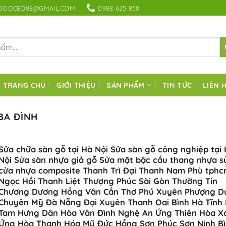
OODCEO88@GMAIL.COM
0988 625 858
TRANG CHỦ
GIỚI THIỆU
SẢN PHẨM
TIN TỨC
LIÊN 
BA ĐÌNH
Sửa chữa sàn gỗ tại Hà Nội Sửa sàn gỗ công nghiệp tại
Nội Sửa sàn nhựa giả gỗ Sửa mặt bậc cầu thang nhựa s
cửa nhựa composite Thanh Trì Đại Thanh Nam Phù tph
Ngọc Hồi Thanh Liệt Thượng Phúc Sài Gòn Thường Tín
Chương Dương Hồng Vân Cần Thơ Phú Xuyên Phượng D
Chuyên Mỹ Đà Nẵng Đại Xuyên Thanh Oai Bình Hà Tĩnh
Tam Hưng Dân Hòa Vân Đình Nghệ An Ứng Thiên Hòa X
Ứng Hòa Thanh Hóa Mỹ Đức Hồng Sơn Phúc Sơn Ninh B