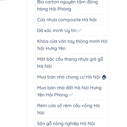
Bìa carton nguyên tấm đóng
hàng Hải Phòng
Cửa nhựa composite Hà Nội
Đã xác minh Uy tín ✅
Khóa cửa vân tay thông minh Hà
Nội Hưng Yên
Mặt bậc cầu thang nhựa giả gỗ
Hà Nội
Mua bán nhà chung cư Hà Nội 🏠
Mua bán nhà đất Hà Nội Hưng
Yên Hải Phòng ✅
Rèm cửa sổ rèm cầu vồng Hà
Nội
Sàn gỗ công nghiệp Hà Nội