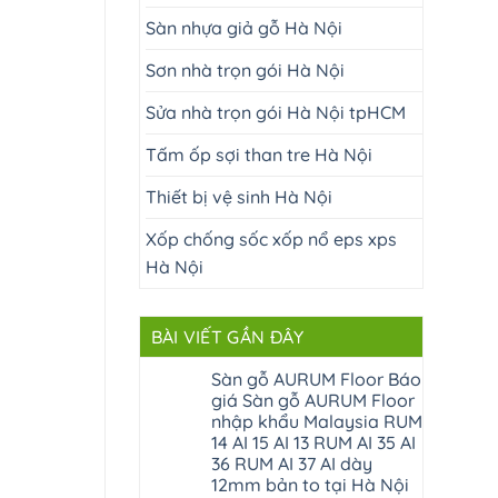
Sàn nhựa giả gỗ Hà Nội
Sơn nhà trọn gói Hà Nội
Sửa nhà trọn gói Hà Nội tpHCM
Tấm ốp sợi than tre Hà Nội
Thiết bị vệ sinh Hà Nội
Xốp chống sốc xốp nổ eps xps
Hà Nội
BÀI VIẾT GẦN ĐÂY
Sàn gỗ AURUM Floor Báo
giá Sàn gỗ AURUM Floor
nhập khẩu Malaysia RUM
14 AI 15 AI 13 RUM AI 35 AI
36 RUM AI 37 AI dày
12mm bản to tại Hà Nội