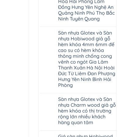
Hòa Hải Phòng Lâm
nhập
khẩu
Đồng Hưng Yên Nghệ An
Malaysia
Quảng Ninh Phú Thọ Bắc
RUM
14
Ninh Tuyên Quang
AI
15
Không
AI
có
Sàn nhựa Glotex và Sàn
13
bình
RUM
luận
nhựa Hobiwood giả gỗ
AI
ở
hèm khóa 4mm 6mm đế
35
Sửa
AI
sàn
cao su có hèm khóa
36
nhựa
thông minh chống cong
RUM
giả
AI
gỗ
vênh co ngót Gia Lâm
37
hèm
Thanh Xuân Hà Nội Hoài
AI
khóa
dày
4mm
Đức Từ Liêm Đan Phượng
12mm
6mm
Hưng Yên Ninh Bình Hải
bản
đế
to
Phòng
cao
tại
su
Không
Hà
glotex
có
Nội
charm
Sàn nhựa Glotex và Sàn
bình
Thanh
wood
luận
Xuân
nhựa Charm wood giả gỗ
hobiwood
ở
Thanh
kosmos
hèm khóa có thị trường
Sàn
Trì
fukione
nhựa
rộng lớn nhiều khách
Bắc
wilson
Glotex
Ninh
mikado
hàng quan tâm
và
Cầu
4mm
Sàn
Giấy
6mm
Không
nhựa
Tây
báo
có
Hobiwood
Giá sàn nhựa Hobiwood
Hồ
giá
bình