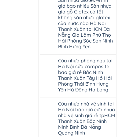
nhựa
bình
đã
Thái
Hải
Fukione
luận
được
Bình
giá bao nhiêu Sàn nhựa
Phòng
ở
giả
khẳng
Thanh
giả gỗ Glotex có tốt
Sàn
gỗ
định
Hóa
nhựa
hèm
tại
không sàn nhựa glotex
Quỳnh
Glotex
khóa
Việt
Phụ
của nước nào Hà Nội
và
4mm
Nam
Phú
cửa
6mm
Thanh Xuân tpHCM Đà
Thọ
nhựa
đế
Lào
Nẵng Gia Lâm Phú Thọ
composite
cao
Cai
giả
Hải Phòng Sóc Sơn Ninh
su
Tuyên
vân
Hà
Quang
Bình Hưng Yên
gỗ
Nội
tạo
Không
không
có
gian
Cửa nhựa phòng ngủ tại
bình
sang
luận
Hà Nội cửa composite
trọng
ở
báo giá rẻ Bắc Ninh
Sàn
nhựa
Thanh Xuân Tây Hồ Hải
Glotex
Phòng Thái Bình Hưng
4mm
giá
Yên Hà Đông Hạ Long
bao
Không
nhiêu
có
Sàn
Cửa nhựa nhà vệ sinh tại
bình
nhựa
luận
giả
Hà Nội báo giá cửa nhựa
ở
gỗ
nhà vệ sinh giá rẻ tpHCM
Cửa
Glotex
nhựa
có
Thanh Xuân Bắc Ninh
phòng
tốt
Ninh Bình Đà Nẵng
ngủ
không
tại
Quảng Ninh
sàn
Hà
nhựa