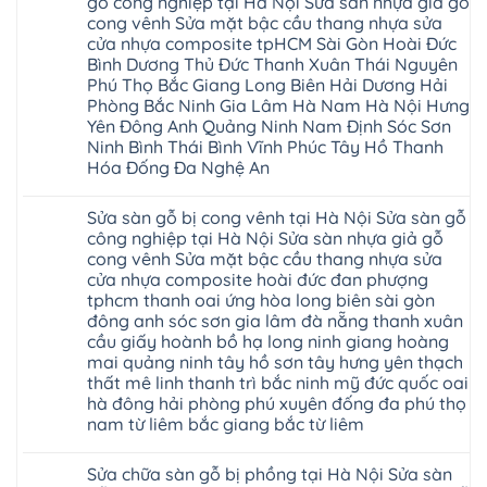
gỗ công nghiệp tại Hà Nội Sửa sàn nhựa giả gỗ
báo
ở
giá
cong vênh Sửa mặt bậc cầu thang nhựa sửa
Sửa
Dịch
chữa
cửa nhựa composite tpHCM Sài Gòn Hoài Đức
vụ
sàn
sửa
Bình Dương Thủ Đức Thanh Xuân Thái Nguyên
nhựa
chữa
giả
Phú Thọ Bắc Giang Long Biên Hải Dương Hải
Sửa
gỗ
sàn
Phòng Bắc Ninh Gia Lâm Hà Nam Hà Nội Hưng
tại
nhựa
Hà
Yên Đông Anh Quảng Ninh Nam Định Sóc Sơn
giả
Nội
gỗ
Ninh Bình Thái Bình Vĩnh Phúc Tây Hồ Thanh
báo
hèm
Hóa Đống Đa Nghệ An
giá
khóa
Dịch
giá
Không
vụ
rẻ
có
sửa
4mm
Sửa sàn gỗ bị cong vênh tại Hà Nội Sửa sàn gỗ
bình
chữa
6mm
luận
công nghiệp tại Hà Nội Sửa sàn nhựa giả gỗ
Sửa
8mm
ở
sàn
10mm
cong vênh Sửa mặt bậc cầu thang nhựa sửa
Sửa
nhựa
12mm
sàn
cửa nhựa composite hoài đức đan phượng
giả
tại
gỗ
gỗ
nhà
tphcm thanh oai ứng hòa long biên sài gòn
bị
hèm
Ziccos
ngấm
đông anh sóc sơn gia lâm đà nẵng thanh xuân
khóa
Flortex
nước
giá
cầu giấy hoành bồ hạ long ninh giang hoàng
Wilson
tại
rẻ
black
Hà
mai quảng ninh tây hồ sơn tây hưng yên thạch
4mm
Hobi
Nội
6mm
thất mê linh thanh trì bắc ninh mỹ đức quốc oai
wood
Sửa
8mm
Glotex
hà đông hải phòng phú xuyên đống đa phú thọ
sàn
10mm
Kosmos
gỗ
12mm
nam từ liêm bắc giang bắc từ liêm
Hobi
công
chịu
wood
nghiệp
Không
nước
Charm
tại
có
tại
wood
Sửa chữa sàn gỗ bị phồng tại Hà Nội Sửa sàn
Hà
bình
nhà
đế
Nội