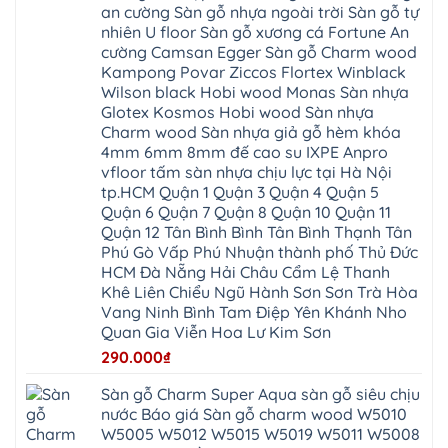
wilson
Phú
Tây
bắc
an cường Sàn gỗ nhựa ngoài trời Sàn gỗ tự
Nẵng
4mm
Thọ
Mỗ
từ
Đại
6mm
Gia
nhiên U floor Sàn gỗ xương cá Fortune An
Đại
liêm
Xuyên
chống
Lâm
Mỗ
cường Camsan Egger Sàn gỗ Charm wood
Thanh
chịu
Thuận
Long
Oai
nước
An
Kampong Povar Ziccos Flortex Winblack
Biên
Bình
mối
Bát
Bồ
Hà
Wilson black Hobi wood Monas Sàn nhựa
mọt
Tràng
Đề
Tĩnh
đế
Phù
Glotex Kosmos Hobi wood Sàn nhựa
Hưng
Minh
cao
Đổng
Yên
Tam
Charm wood Sàn nhựa giả gỗ hèm khóa
su
Hải
Việt
Hưng
IXPE
Phòng
4mm 6mm 8mm đế cao su IXPE Anpro
Hưng
Dân
pvc
Thư
Phúc
Hòa
vfloor tấm sàn nhựa chịu lực tại Hà Nội
spc
Lâm
Lợi
Vân
Bắc
Đông
tp.HCM Quận 1 Quận 3 Quận 4 Quận 5
Hà
Đình
Ninh
Anh
Đông
Nghệ
Quận 6 Quận 7 Quận 8 Quận 10 Quận 11
Phú
Phúc
Quảng
An
Xuyên
Thịnh
Ninh
Quận 12 Tân Bình Bình Tân Bình Thạnh Tân
Ứng
Phượng
Thiên
Dương
Thiên
Dực
Phú Gò Vấp Phú Nhuận thành phố Thủ Đức
Quảng
Nội
Hòa
Chuyên
Ninh
Yên
HCM Đà Nẵng Hải Châu Cẩm Lệ Thanh
Xá
Mỹ
Lộc
Nghĩa
Ứng
Đại
Vĩnh
Khê Liên Chiểu Ngũ Hành Sơn Sơn Trà Hòa
Phú
Hòa
Xuyên
Thanh
Phú
Vang Ninh Bình Tam Điệp Yên Khánh Nho
Thanh
Đà
Mê
Thọ
Hóa
Nẵng
Linh
Quan Gia Viễn Hoa Lư Kim Sơn
Lương
Mỹ
Thanh
Hưng
Kiến
Đức
Oai
Yên
290.000
₫
Hưng
Hồng
Bình
Yên
Sơn
Minh
Lãng
Phúc
Sàn gỗ Charm Super Aqua sàn gỗ siêu chịu
Tam
Tiến
Sơn
Hưng
Thắng
nước Báo giá Sàn gỗ charm wood W5010
Ninh
Dân
Quang
Bình
Hòa
W5005 W5012 W5015 W5019 W5011 W5008
Minh
Hương
Vân
Sóc