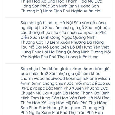
Thiên Hòa Xá Ứng Hòa Thanh Hóa Mỹ Đức
sàn
Long
composite
Hồ
gỗ
Biên
Hồng Sơn Phúc Sơn Ninh Bình Hương Sơn
hoài
Yên
công
Hải
đức
Lập
Chương Mỹ Nam Định Phú Nghĩa Xuân Mai
nghiệp
Dương
đan
Thanh
tại
Hải
phượng
Sơn
Không
Hà
Phòng
tphcm
Phù
có
Nội
Bắc
Sửa sàn gỗ bị hở tại Hà Nội Sửa sàn gỗ công
thanh
Ninh
bình
Sửa
Ninh
oai
hưng
luận
nghiệp bị hở Sửa sàn nhựa giả gỗ Sửa mặt bậc
sàn
Gia
ứng
yên
ở
nhựa
Lâm
cầu thang nhựa sửa cửa nhựa composite Phú
hòa
Lâm
Sửa
giả
Hà
long
Thao
chữa
Diễn Xuân Đỉnh Đông Ngạc Quảng Ninh
gỗ
Nam
biên
Tam
sàn
Sửa
Thượng Cát Từ Liêm Xuân Phương Đà Nẵng
Hà
sài
Nông
gỗ
mặt
Nội
gòn
hải
tại
Tây Mỗ Đại Mỗ Long Biên Bồ Đề Hưng Yên Việt
bậc
Hưng
đông
phòng
Hà
cầu
Hưng Phúc Lợi Hà Đông Quảng Ninh Dương Nội
Yên
anh
Thanh
Nội
thang
Đông
sóc
Thủy
Sửa
Yên Nghĩa Phú Phú Thọ Lương Kiến Hưng
nhựa
Anh
sơn
Tân
sàn
sửa
Quảng
gia
Không
Sơn
gỗ
cửa
Ninh
lâm
có
công
nhựa
Sàn nhựa hèm khóa glotex 4mm 6mm báo giá
Nam
đà
bình
nghiệp
composite
Định
nẵng
luận
tại
bao nhiêu 1m2 Sàn nhựa giả gỗ hèm khóa
Phúc
Sóc
ở
thanh
Hà
Thọ
charm wood hobiwood kosmos fukione wilson
Sơn
Sửa
xuân
Nội
Phúc
Ninh
sàn
cầu
4mm 6mm chống chịu nước mối mọt đế cao su
Sửa
Lộc
Bình
gỗ
giấy
sàn
Hát
IXPE pvc spc Bắc Ninh Phú Xuyên Phượng Dực
Thái
bị
hoành
nhựa
Môn
Bình
hở
bồ
Chuyên Mỹ Đại Xuyên Đà Nẵng Thanh Oai Bình
giả
Sài
Vĩnh
tại
hạ
gỗ
Minh Tam Hưng Dân Hòa Vân Đình Hà Nội Ứng
Gòn
Phúc
Hà
long
Sửa
Thạch
Tây
Nội
Thiên Hòa Xá Ứng Hòa Mỹ Đức Phú Thọ Hồng
ninh
mặt
Thất
Hồ
Sửa
giang
bậc
Sơn Phúc Sơn Hương Sơn tphcm Chương Mỹ
Hạ
Thanh
sàn
hoàng
cầu
Bằng
Hóa
Phú Nghĩa Xuân Mai Phú Thọ Trần Phú Hòa
gỗ
mai
thang
Tây