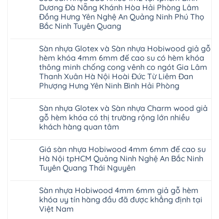
AURUM
Dương Đà Nẵng Khánh Hòa Hải Phòng Lâm
Floor
Báo
Đồng Hưng Yên Nghệ An Quảng Ninh Phú Thọ
giá
Bắc Ninh Tuyên Quang
Sàn
gỗ
Không
AURUM
có
Floor
Sàn nhựa Glotex và Sàn nhựa Hobiwood giả gỗ
bình
nhập
luận
hèm khóa 4mm 6mm đế cao su có hèm khóa
khẩu
ở
Malaysia
thông minh chống cong vênh co ngót Gia Lâm
Sửa
RUM
sàn
Thanh Xuân Hà Nội Hoài Đức Từ Liêm Đan
14
nhựa
Phượng Hưng Yên Ninh Bình Hải Phòng
AI
giả
15
gỗ
Không
AI
hèm
có
13
khóa
Sàn nhựa Glotex và Sàn nhựa Charm wood giả
bình
RUM
4mm
luận
gỗ hèm khóa có thị trường rộng lớn nhiều
AI
6mm
ở
35
đế
khách hàng quan tâm
Sàn
AI
cao
nhựa
36
Không
su
Glotex
RUM
có
glotex
và
Giá sàn nhựa Hobiwood 4mm 6mm đế cao su
AI
bình
charm
Sàn
37
luận
wood
Hà Nội tpHCM Quảng Ninh Nghệ An Bắc Ninh
nhựa
AI
ở
hobiwood
Hobiwood
Tuyên Quang Thái Nguyên
dày
Sàn
kosmos
giả
12mm
nhựa
fukione
gỗ
Không
bản
Glotex
wilson
hèm
có
to
và
mikado
Sàn nhựa Hobiwood 4mm 6mm giả gỗ hèm
khóa
bình
tại
Sàn
4mm
4mm
luận
khóa uy tín hàng đầu đã được khẳng định tại
Hà
nhựa
6mm
ở
6mm
Nội
Charm
báo
Việt Nam
Giá
đế
Thanh
wood
giá
sàn
cao
Xuân