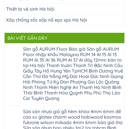
Thiết bị vệ sinh Hà Nội
Xốp chống sốc xốp nổ eps xps Hà Nội
BÀI VIẾT GẦN ĐÂY
Sàn gỗ AURUM Floor Báo giá Sàn gỗ AURUM
Floor nhập khẩu Malaysia RUM 14 AI 15 AI 13
RUM AI 35 AI 36 RUM AI 37 AI dày 12mm bản to
tại Hà Nội Thanh Xuân Thanh Trì Bắc Ninh Cầu
Giấy Tây Hồ Hưng Yên TpHCM Bình Dương Huế
Cần Thơ Đà Nẵng Mỹ Đức Hoài Đức Ninh Giang
Hải Phòng Tứ Kỳ Đan Phượng Gia Lộc Quảng
Ninh Thanh Miện Nghệ An Thanh Hà Ninh Bình
Thái Bình Thanh Hóa Quỳnh Phụ Phú Thọ Lào
Cai Tuyên Quang
Không
có
Sửa sàn nhựa giả gỗ hèm khóa 4mm 6mm đế
bình
luận
cao su glotex charm wood hobiwood kosmos
ở
fukione wilson mikado 4mm 6mm báo giá thợ
Sàn
gỗ
Sửa sàn nhựa bao nhiêu 1m2 tại tphcm Bình