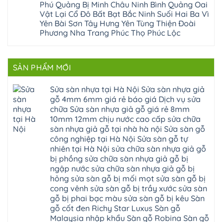
Đống
công
quảng
nhựa
Phú Quảng Bị Minh Châu Ninh Bình Quảng Oai
Phương
Đa
nghiệp
ninh
sửa
tphcm
Vật Lại Cổ Đô Bất Bạt Bắc Ninh Suối Hai Ba Vì
Nghệ
bị
tây
cửa
Hòa
An
hở
hồ
nhựa
Yên Bài Sơn Tây Hưng Yên Tùng Thiện Đoài
Lạc
Sửa
sơn
composite
Yên
Phương Nha Trang Phúc Thọ Phúc Lộc
sàn
tây
Thanh
Xuân
nhựa
hưng
Trì
Quốc
Không
giả
yên
Đại
Oai
có
gỗ
thạch
Thanh
Hưng
bình
Sửa
thất
Nam
Đạo
luận
mặt
mê
SẢN PHẨM MỚI
Phù
ở
Đà
bậc
linh
tphcm
Sàn
Nẵng
cầu
thanh
Ngọc
nhựa
Kiều
thang
trì
Hồi
hèm
Sửa sàn nhựa tại Hà Nội Sửa sàn nhựa giả
Phú
nhựa
bắc
Thanh
khóa
Phú
sửa
ninh
gỗ 4mm 6mm giá rẻ báo giá Dịch vụ sửa
Liệt
glotex
Cát
cửa
mỹ
Thượng
4mm
Hoài
chữa Sửa sàn nhựa giả gỗ giá rẻ 8mm
nhựa
đức
Phúc
6mm
Đức
composite
quốc
10mm 12mm chịu nước cao cấp sửa chữa
Sài
báo
Lâm
Phú
oai
Gòn
giá
Đồng
sàn nhựa giả gỗ tại nhà hà nội Sửa sàn gỗ
Diễn
hà
Thường
bao
Dương
Xuân
đông
Tín
công nghiệp tại Hà Nội Sửa sàn gỗ tự
nhiêu
Hòa
Đỉnh
hải
Chương
1m2
Sơn
nhiên tại Hà Nội sửa chữa sàn nhựa giả gỗ
Đông
phòng
Dương
Sàn
Đồng
Ngạc
phú
Hồng
bị phồng sửa chữa sàn nhựa giả gỗ bị
nhựa
An
Quảng
xuyên
Vân
giả
Khánh
ngập nước sửa chữa sàn nhựa giả gỗ bị
Ninh
đống
Cần
gỗ
Lào
Thượng
đa
Thơ
hỏng sửa sàn gỗ bị mối mọt sửa sàn gỗ bị
hèm
Cai
Cát
phú
Phú
khóa
Đan
cong vênh sửa sàn gỗ bị trầy xước sửa sàn
Từ
thọ
Xuyên
charm
Phượng
Liêm
nam
Phượng
gỗ bị phai bạc màu sửa sàn gỗ bị kêu Sàn
wood
Ô
Xuân
từ
Dực
hobiwood
Diên
Phương
gỗ cốt đen Richy Star Luxus Sàn gỗ
liêm
Chuyên
kosmos
Liên
Đà
bắc
Mỹ
fukione
Malaysia nhập khẩu Sàn gỗ Robina Sàn gỗ
Minh
Nẵng
giang
Đà