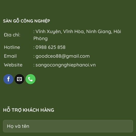
SÀN GỖ CÔNG NGHIỆP
: Vĩnh Xuyên, Vĩnh Hòa, Ninh Giang, Hải
Địa chỉ:
Phòng
Hotline
: 0988 625 858
Email
:
goodceo88@gmail.com
Website
:
sangocongnghiephanoi.vn
HỖ TRỢ KHÁCH HÀNG