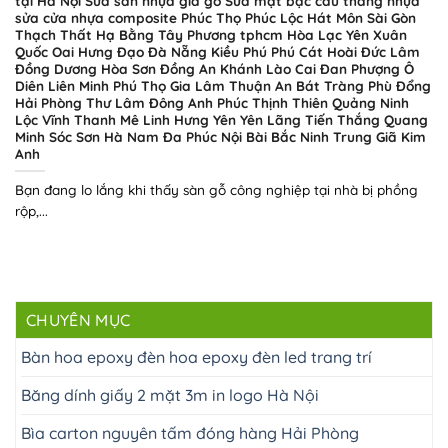
tại Hà Nội Sửa sàn nhựa giả gỗ Sửa mặt bậc cầu thang nhựa
sửa cửa nhựa composite Phúc Thọ Phúc Lộc Hát Môn Sài Gòn
Thạch Thất Hạ Bằng Tây Phương tphcm Hòa Lạc Yên Xuân
Quốc Oai Hưng Đạo Đà Nẵng Kiều Phú Phú Cát Hoài Đức Lâm
Đồng Dương Hòa Sơn Đồng An Khánh Lào Cai Đan Phượng Ô
Diên Liên Minh Phú Thọ Gia Lâm Thuận An Bát Tràng Phù Đổng
Hải Phòng Thư Lâm Đông Anh Phúc Thịnh Thiên Quảng Ninh
Lộc Vĩnh Thanh Mê Linh Hưng Yên Yên Lãng Tiến Thắng Quang
Minh Sóc Sơn Hà Nam Đa Phúc Nội Bài Bắc Ninh Trung Giã Kim
Anh
Bạn đang lo lắng khi thấy sàn gỗ công nghiệp tại nhà bị phồng
rộp,...
CHUYÊN MỤC
Bàn hoa epoxy đèn hoa epoxy đèn led trang trí
Băng dính giấy 2 mặt 3m in logo Hà Nội
Bìa carton nguyên tấm đóng hàng Hải Phòng