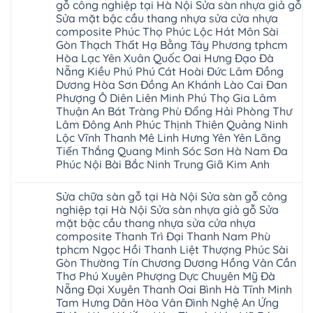
luận
hà
gỗ công nghiệp tại Hà Nội Sửa sàn nhựa giả gỗ
cao
Sửa
ở
nội
su
Sửa mặt bậc cầu thang nhựa sửa cửa nhựa
sàn
Sửa
Ziccos
IXPE
nhựa
sàn
Flortex
composite Phúc Thọ Phúc Lộc Hát Môn Sài
Hưng
giả
gỗ
Wilson
Yên
Gòn Thạch Thất Hạ Bằng Tây Phương tphcm
gỗ
bị
black
Sài
cong
cong
Hòa Lạc Yên Xuân Quốc Oai Hưng Đạo Đà
Hobi
Gòn
vênh
vênh
wood
Ân
Nẵng Kiều Phú Phú Cát Hoài Đức Lâm Đồng
Sửa
tại
Glotex
Thi
mặt
Hà
Dương Hòa Sơn Đồng An Khánh Lào Cai Đan
Kosmos
Hoàng
bậc
Nội
Hobi
Mai
Phượng Ô Diên Liên Minh Phú Thọ Gia Lâm
cầu
Sửa
wood
Mỹ
thang
Thuận An Bát Tràng Phù Đổng Hải Phòng Thư
sàn
Charm
Hào
nhựa
gỗ
wood
Lâm Đông Anh Phúc Thịnh Thiên Quảng Ninh
Tiên
sửa
công
đế
Lữ
cửa
Lộc Vĩnh Thanh Mê Linh Hưng Yên Yên Lãng
nghiệp
cao
Từ
nhựa
tại
su
Tiến Thắng Quang Minh Sóc Sơn Hà Nam Đa
Liêm
composite
Hà
IXPE
Phù
Phúc Nội Bài Bắc Ninh Trung Giã Kim Anh
tpHCM
Nội
Phú
Cừ
Sài
Sửa
Thọ
Yên
Không
Gòn
sàn
Việt
Mỹ
có
Hoài
nhựa
Trì
Sửa chữa sàn gỗ tại Hà Nội Sửa sàn gỗ công
Thanh
bình
Đức
giả
Thanh
Xuân
luận
nghiệp tại Hà Nội Sửa sàn nhựa giả gỗ Sửa
Bình
gỗ
Xuân
Kim
ở
Dương
cong
Đoan
mặt bậc cầu thang nhựa sửa cửa nhựa
Động
Sửa
Thủ
vênh
Hùng
Văn
chữa
composite Thanh Trì Đại Thanh Nam Phù
Đức
Sửa
Thanh
Giang
sàn
Thanh
mặt
Ba
tphcm Ngọc Hồi Thanh Liệt Thượng Phúc Sài
Cầu
gỗ
Xuân
bậc
Cầu
Giấy
bị
Gòn Thường Tín Chương Dương Hồng Vân Cần
Thái
cầu
Giấy
Văn
phồng
Nguyên
thang
Thơ Phú Xuyên Phượng Dực Chuyên Mỹ Đà
Hạ
Lâm
tại
Phú
nhựa
Hòa
tphcm
Hà
Nẵng Đại Xuyên Thanh Oai Bình Hà Tĩnh Minh
Thọ
sửa
Cẩm
Khoái
Nội
Bắc
cửa
Tam Hưng Dân Hòa Vân Đình Nghệ An Ứng
Khê
Châu
Sửa
Giang
nhựa
Tây