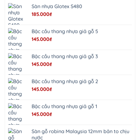
Minh
Châu
Sàn nhựa Glotex S480
Ninh
Bình
185.000
₫
Quảng
Oai
Vật
Lại
Bậc cầu thang nhựa giả gỗ 5
Cổ
Đô
145.000
₫
Bất
Bạt
Bắc
Ninh
Bậc cầu thang nhựa giả gỗ 3
Suối
Hai
145.000
₫
Ba
Vì
Yên
Bài
Bậc cầu thang nhựa giả gỗ 2
Sơn
Tây
145.000
₫
Hưng
Yên
Tùng
Thiện
Bậc cầu thang nhựa giả gỗ 1
Đoài
Phương
145.000
₫
Nha
Trang
Phúc
Thọ
Sàn gỗ robina Malaysia 12mm bản to chịu
Phúc
Lộc
nước