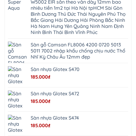
W5002 EIR sần theo vân dày 12mm bao
Sơn
Đình
Sơn
Chương
Hà
Hà
nhiêu tiền 1m2 tại Hà Nội tpHCM Sài Gòn
Mỹ
Nội
Nam
Bình Dương Thủ Đức Thái Nguyên Phú Thọ
Nam
Ứng
Đa
Định
Thiên
Phúc
Bắc Giang Hải Dương Hải Phòng Bắc Ninh
Phú
Hòa
Nội
Nghĩa
Hà Nam Hưng Yên Quảng Ninh Nam Định
Xá
Bài
Xuân
Ứng
Bắc
Ninh Bình Thái Bình Vĩnh Phúc
Mai
Hòa
Ninh
Mỹ
Trung
Đức
Giã
Sàn gỗ Camsan FL8006 4200 0720 5013
Phú
Kim
5011 7002 nhập khẩu chống chịu nước Thổ
Thọ
Anh
Hồng
Nhĩ Kỳ Châu Âu 12mm đẹp
Sơn
Phúc
Sơn
Sàn nhựa Glotex S470
Hương
Sơn
185.000
₫
tphcm
Chương
Mỹ
Phú
Sàn nhựa Glotex S472
Nghĩa
Xuân
185.000
₫
Mai
Phú
Thọ
Trần
Sàn nhựa Glotex S474
Phú
Hòa
185.000
₫
Phú
Quảng
Bị