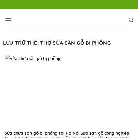
Bỏ
qua
nội
dung
LƯU TRỮ THẺ:
THỢ SỬA SÀN GỖ BỊ PHỒNG
Sửa chữa sàn gỗ bị phồng tại Hà Nội Sửa sàn gỗ công nghiệp