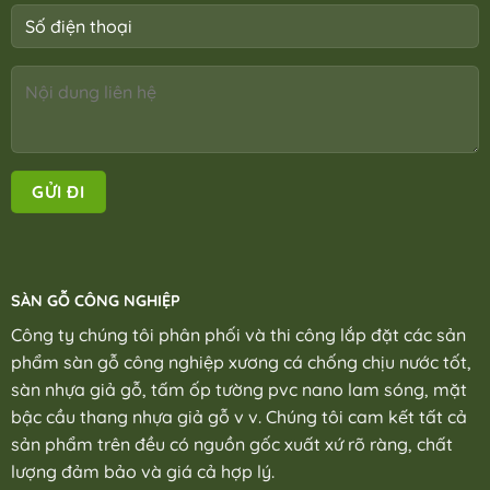
SÀN GỖ CÔNG NGHIỆP
Công ty chúng tôi phân phối và thi công lắp đặt các sản
phẩm sàn gỗ công nghiệp xương cá chống chịu nước tốt,
sàn nhựa giả gỗ, tấm ốp tường pvc nano lam sóng, mặt
bậc cầu thang nhựa giả gỗ v v. Chúng tôi cam kết tất cả
sản phẩm trên đều có nguồn gốc xuất xứ rõ ràng, chất
lượng đảm bảo và giá cả hợp lý.