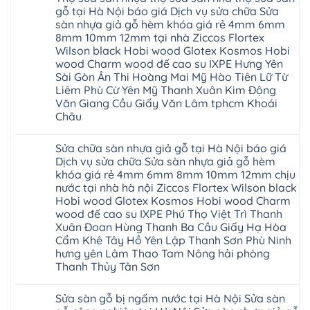
tại
Thanh
Glotex
luận
gỗ tại Hà Nội báo giá Dịch vụ sửa chữa Sửa
Hà
Miện
ở
có
Nội
Nghệ
sàn nhựa giả gỗ hèm khóa giá rẻ 4mm 6mm
Cửa
tốt
cửa
An
nhựa
không
8mm 10mm 12mm tại nhà Ziccos Flortex
composite
Thanh
nhà
sàn
báo
Hà
Wilson black Hobi wood Glotex Kosmos Hobi
vệ
nhựa
giá
Ninh
sinh
glotex
wood Charm wood đế cao su IXPE Hưng Yên
rẻ
Bình
tại
của
Bắc
Sài Gòn Ân Thi Hoàng Mai Mỹ Hào Tiên Lữ Từ
Thái
Hà
nước
Ninh
Bình
Nội
Liêm Phù Cừ Yên Mỹ Thanh Xuân Kim Động
nào
Thanh
Thanh
báo
Hà
Văn Giang Cầu Giấy Văn Lâm tphcm Khoái
Xuân
Hóa
giá
Nội
Tây
Quỳnh
Châu
cửa
Thanh
Hồ
Phụ
nhựa
Xuân
Hải
Phú
Không
nhà
tpHCM
Phòng
Thọ
có
vệ
Đà
Sửa chữa sàn nhựa giả gỗ tại Hà Nội báo giá
Thái
Lào
bình
sinh
Nẵng
Bình
Cai
luận
Dịch vụ sửa chữa Sửa sàn nhựa giả gỗ hèm
giá
Gia
Hưng
Tuyên
ở
rẻ
Lâm
khóa giá rẻ 4mm 6mm 8mm 10mm 12mm chịu
Yên
Quang
Thợ
tpHCM
Phú
Hà
sửa
nước tại nhà hà nội Ziccos Flortex Wilson black
Thanh
Thọ
Đông
sàn
Xuân
Hải
Hobi wood Glotex Kosmos Hobi wood Charm
Hạ
nhựa
Bắc
Phòng
Long
thợ
wood đế cao su IXPE Phú Thọ Việt Trì Thanh
Ninh
Sóc
sửa
Ninh
Sơn
Xuân Đoan Hùng Thanh Ba Cầu Giấy Hạ Hòa
sàn
Bình
Ninh
nhà
Cẩm Khê Tây Hồ Yên Lập Thanh Sơn Phù Ninh
Đà
Bình
thợ
Nẵng
Hưng
hưng yên Lâm Thao Tam Nông hải phòng
sửa
Quảng
Yên
Thanh Thủy Tân Sơn
sàn
Ninh
gỗ
Không
tại
có
Hà
Sửa sàn gỗ bị ngấm nước tại Hà Nội Sửa sàn
bình
Nội
luận