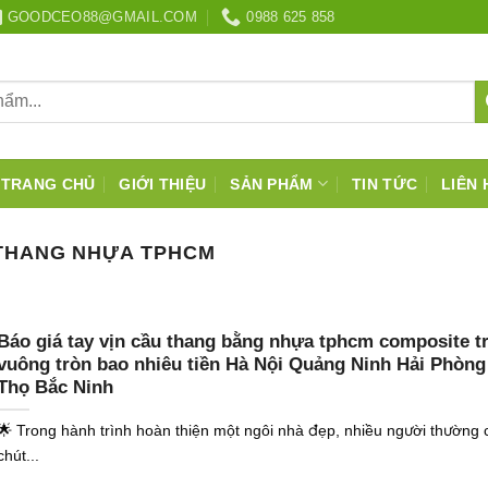
GOODCEO88@GMAIL.COM
0988 625 858
TRANG CHỦ
GIỚI THIỆU
SẢN PHẨM
TIN TỨC
LIÊN 
 THANG NHỰA TPHCM
Báo giá tay vịn cầu thang bằng nhựa tphcm composite t
vuông tròn bao nhiêu tiền Hà Nội Quảng Ninh Hải Phòng
Thọ Bắc Ninh
🌟 Trong hành trình hoàn thiện một ngôi nhà đẹp, nhiều người thường
chút...