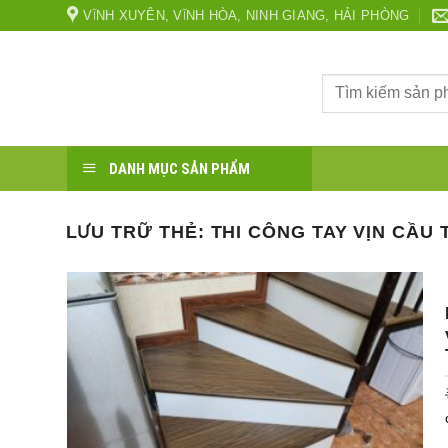
Bỏ
VĨNH XUYÊN, VĨNH HÒA, NINH GIANG, HẢI PHÒNG
qua
nội
Tìm
dung
kiếm:
DANH MỤC SẢN PHẨM
LƯU TRỮ THẺ:
THI CÔNG TAY VỊN CẦU