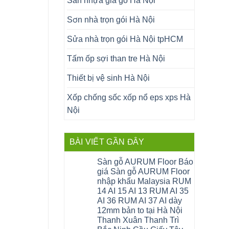
Sàn nhựa giả gỗ Hà Nội
Sơn nhà trọn gói Hà Nội
Sửa nhà trọn gói Hà Nội tpHCM
Tấm ốp sợi than tre Hà Nội
Thiết bị vệ sinh Hà Nội
Xốp chống sốc xốp nổ eps xps Hà
Nội
BÀI VIẾT GẦN ĐÂY
Sàn gỗ AURUM Floor Báo
giá Sàn gỗ AURUM Floor
nhập khẩu Malaysia RUM
14 AI 15 AI 13 RUM AI 35
AI 36 RUM AI 37 AI dày
12mm bản to tại Hà Nội
Thanh Xuân Thanh Trì