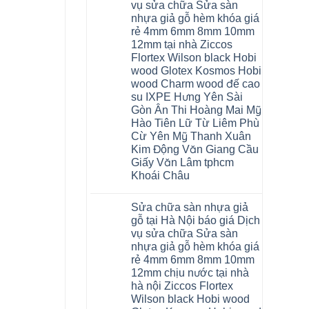
nhựa
Bắc
vụ sửa chữa Sửa sàn
Thanh
nhà
Ninh
Xuân
nhựa giả gỗ hèm khóa giá
vệ
Thanh
tpHCM
sinh
Xuân
rẻ 4mm 6mm 8mm 10mm
Đà
tại
Tây
Nẵng
12mm tại nhà Ziccos
Hà
Hồ
Gia
Nội
Flortex Wilson black Hobi
Hải
Lâm
báo
Phòng
Phú
wood Glotex Kosmos Hobi
giá
Thái
Thọ
cửa
wood Charm wood đế cao
Bình
Hải
nhựa
Hưng
Phòng
su IXPE Hưng Yên Sài
nhà
Yên
Sóc
Gòn Ân Thi Hoàng Mai Mỹ
vệ
Hà
Sơn
sinh
Đông
Ninh
Hào Tiên Lữ Từ Liêm Phù
giá
Hạ
Bình
Cừ Yên Mỹ Thanh Xuân
rẻ
Long
Hưng
tpHCM
Yên
Kim Động Văn Giang Cầu
Thanh
Giấy Văn Lâm tphcm
Xuân
Bắc
Khoái Châu
Ninh
Ninh
Không
Bình
có
Sửa chữa sàn nhựa giả
Đà
bình
Nẵng
luận
gỗ tại Hà Nội báo giá Dịch
ở
Quảng
vụ sửa chữa Sửa sàn
Thợ
Ninh
sửa
nhựa giả gỗ hèm khóa giá
sàn
rẻ 4mm 6mm 8mm 10mm
nhựa
thợ
12mm chịu nước tại nhà
sửa
hà nội Ziccos Flortex
sàn
nhà
Wilson black Hobi wood
thợ