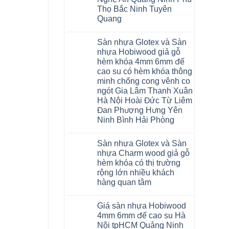
Malaysia
Thọ Bắc Ninh Tuyên
RUM
14
Quang
AI
15
Không
AI
có
Sàn nhựa Glotex và Sàn
13
bình
RUM
luận
nhựa Hobiwood giả gỗ
AI
ở
hèm khóa 4mm 6mm đế
35
Sửa
AI
sàn
cao su có hèm khóa thông
36
nhựa
minh chống cong vênh co
RUM
giả
AI
gỗ
ngót Gia Lâm Thanh Xuân
37
hèm
Hà Nội Hoài Đức Từ Liêm
AI
khóa
dày
4mm
Đan Phượng Hưng Yên
12mm
6mm
Ninh Bình Hải Phòng
bản
đế
to
cao
Không
tại
su
có
Hà
glotex
Sàn nhựa Glotex và Sàn
bình
Nội
charm
luận
nhựa Charm wood giả gỗ
Thanh
wood
ở
Xuân
hobiwood
hèm khóa có thị trường
Sàn
Thanh
kosmos
nhựa
rộng lớn nhiều khách
Trì
fukione
Glotex
Bắc
hàng quan tâm
wilson
và
Ninh
mikado
Sàn
Không
Cầu
4mm
nhựa
có
Giấy
6mm
Hobiwood
Giá sàn nhựa Hobiwood
bình
Tây
báo
giả
luận
Hồ
4mm 6mm đế cao su Hà
giá
gỗ
ở
Hưng
thợ
hèm
Nội tpHCM Quảng Ninh
Sàn
Yên
Sửa