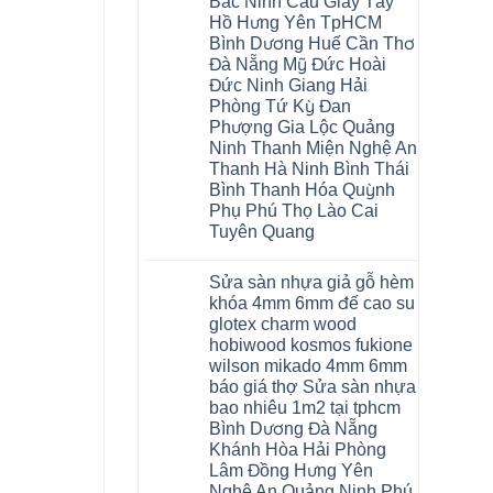
Bắc Ninh Cầu Giấy Tây
Hồ Hưng Yên TpHCM
Bình Dương Huế Cần Thơ
Đà Nẵng Mỹ Đức Hoài
Đức Ninh Giang Hải
Phòng Tứ Kỳ Đan
Phượng Gia Lộc Quảng
Ninh Thanh Miện Nghệ An
Thanh Hà Ninh Bình Thái
Bình Thanh Hóa Quỳnh
Phụ Phú Thọ Lào Cai
Tuyên Quang
Không
có
Sửa sàn nhựa giả gỗ hèm
bình
luận
khóa 4mm 6mm đế cao su
ở
glotex charm wood
Sàn
gỗ
hobiwood kosmos fukione
AURUM
wilson mikado 4mm 6mm
Floor
Báo
báo giá thợ Sửa sàn nhựa
giá
bao nhiêu 1m2 tại tphcm
Sàn
gỗ
Bình Dương Đà Nẵng
AURUM
Khánh Hòa Hải Phòng
Floor
nhập
Lâm Đồng Hưng Yên
khẩu
Nghệ An Quảng Ninh Phú