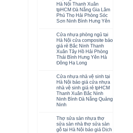
Glotex
khóa
Thanh
Việt
Hà Nội Thanh Xuân
và
4mm
Hóa
Nam
cửa
6mm
Quỳnh
tpHCM Đà Nẵng Gia Lâm
nhựa
đế
Phụ
Phú Thọ Hải Phòng Sóc
composite
cao
Phú
giả
su
Sơn Ninh Bình Hưng Yên
Thọ
vân
Hà
Lào
Không
gỗ
Nội
Cai
có
tạo
Tuyên
Cửa nhựa phòng ngủ tại
bình
không
Quang
luận
gian
Hà Nội cửa composite báo
ở
sang
giá rẻ Bắc Ninh Thanh
Sàn
trọng
nhựa
Xuân Tây Hồ Hải Phòng
Glotex
Thái Bình Hưng Yên Hà
4mm
giá
Đông Hạ Long
bao
Không
nhiêu
có
Sàn
Cửa nhựa nhà vệ sinh tại
bình
nhựa
luận
giả
Hà Nội báo giá cửa nhựa
ở
gỗ
nhà vệ sinh giá rẻ tpHCM
Cửa
Glotex
nhựa
có
Thanh Xuân Bắc Ninh
phòng
tốt
Ninh Bình Đà Nẵng Quảng
ngủ
không
tại
sàn
Ninh
Hà
nhựa
Không
Nội
glotex
có
cửa
của
Thợ sửa sàn nhựa thợ
bình
composite
nước
luận
báo
nào
sửa sàn nhà thợ sửa sàn
ở
giá
Hà
gỗ tại Hà Nội báo giá Dịch
Cửa
rẻ
Nội