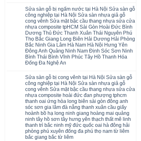
Ninh
Không
tại
có
Hà
Sửa sàn gỗ bị ngấm nước tại Hà Nội Sửa sàn gỗ
bình
Nội
luận
báo
công nghiệp tại Hà Nội Sửa sàn nhựa giả gỗ
ở
giá
cong vênh Sửa mặt bậc cầu thang nhựa sửa cửa
Sửa
Dịch
chữa
nhựa composite tpHCM Sài Gòn Hoài Đức Bình
vụ
sàn
sửa
Dương Thủ Đức Thanh Xuân Thái Nguyên Phú
nhựa
chữa
giả
Thọ Bắc Giang Long Biên Hải Dương Hải Phòng
Sửa
gỗ
sàn
Bắc Ninh Gia Lâm Hà Nam Hà Nội Hưng Yên
tại
nhựa
Hà
Đông Anh Quảng Ninh Nam Định Sóc Sơn Ninh
giả
Nội
gỗ
Bình Thái Bình Vĩnh Phúc Tây Hồ Thanh Hóa
báo
hèm
giá
Đống Đa Nghệ An
khóa
Dịch
giá
Không
vụ
rẻ
có
sửa
4mm
Sửa sàn gỗ bị cong vênh tại Hà Nội Sửa sàn gỗ
bình
chữa
6mm
luận
Sửa
công nghiệp tại Hà Nội Sửa sàn nhựa giả gỗ
8mm
ở
sàn
10mm
cong vênh Sửa mặt bậc cầu thang nhựa sửa cửa
Sửa
nhựa
12mm
sàn
nhựa composite hoài đức đan phượng tphcm
giả
tại
gỗ
gỗ
nhà
thanh oai ứng hòa long biên sài gòn đông anh
bị
hèm
Ziccos
ngấm
sóc sơn gia lâm đà nẵng thanh xuân cầu giấy
khóa
Flortex
nước
giá
Wilson
hoành bồ hạ long ninh giang hoàng mai quảng
tại
rẻ
black
Hà
ninh tây hồ sơn tây hưng yên thạch thất mê linh
4mm
Hobi
Nội
6mm
thanh trì bắc ninh mỹ đức quốc oai hà đông hải
wood
Sửa
8mm
Glotex
sàn
phòng phú xuyên đống đa phú thọ nam từ liêm
10mm
Kosmos
gỗ
12mm
bắc giang bắc từ liêm
Hobi
công
chịu