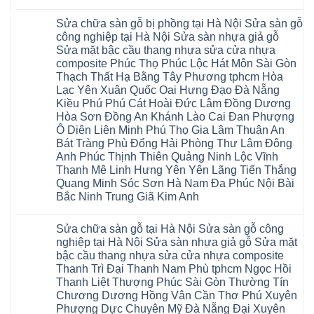
wood
nghiệp
Không
nước
Charm
tại
có
tại
wood
Hà
Sửa chữa sàn gỗ bị phồng tại Hà Nội Sửa sàn gỗ
bình
nhà
đế
Nội
luận
hà
công nghiệp tại Hà Nội Sửa sàn nhựa giả gỗ
cao
Sửa
ở
nội
su
Sửa mặt bậc cầu thang nhựa sửa cửa nhựa
sàn
Sửa
Ziccos
IXPE
nhựa
sàn
Flortex
composite Phúc Thọ Phúc Lộc Hát Môn Sài Gòn
Hưng
giả
gỗ
Wilson
Yên
Thạch Thất Hạ Bằng Tây Phương tphcm Hòa
gỗ
bị
black
Sài
cong
cong
Hobi
Lạc Yên Xuân Quốc Oai Hưng Đạo Đà Nẵng
Gòn
vênh
vênh
wood
Ân
Kiều Phú Phú Cát Hoài Đức Lâm Đồng Dương
Sửa
tại
Glotex
Thi
mặt
Hà
Hòa Sơn Đồng An Khánh Lào Cai Đan Phượng
Kosmos
Hoàng
bậc
Nội
Hobi
Mai
Ô Diên Liên Minh Phú Thọ Gia Lâm Thuận An
cầu
Sửa
wood
Mỹ
thang
sàn
Bát Tràng Phù Đổng Hải Phòng Thư Lâm Đông
Charm
Hào
nhựa
gỗ
wood
Tiên
Anh Phúc Thịnh Thiên Quảng Ninh Lộc Vĩnh
sửa
công
đế
Lữ
cửa
Thanh Mê Linh Hưng Yên Yên Lãng Tiến Thắng
nghiệp
cao
Từ
nhựa
tại
su
Quang Minh Sóc Sơn Hà Nam Đa Phúc Nội Bài
Liêm
composite
Hà
IXPE
Phù
tpHCM
Bắc Ninh Trung Giã Kim Anh
Nội
Phú
Cừ
Sài
Sửa
Thọ
Yên
Không
Gòn
sàn
Việt
Mỹ
có
Hoài
nhựa
Trì
Sửa chữa sàn gỗ tại Hà Nội Sửa sàn gỗ công
Thanh
bình
Đức
giả
Thanh
Xuân
luận
Bình
nghiệp tại Hà Nội Sửa sàn nhựa giả gỗ Sửa mặt
gỗ
Xuân
Kim
ở
Dương
cong
Đoan
bậc cầu thang nhựa sửa cửa nhựa composite
Động
Sửa
Thủ
vênh
Hùng
Văn
chữa
Thanh Trì Đại Thanh Nam Phù tphcm Ngọc Hồi
Đức
Sửa
Thanh
Giang
sàn
Thanh
mặt
Ba
Thanh Liệt Thượng Phúc Sài Gòn Thường Tín
Cầu
gỗ
Xuân
bậc
Cầu
Giấy
bị
Chương Dương Hồng Vân Cần Thơ Phú Xuyên
Thái
cầu
Giấy
Văn
phồng
Nguyên
thang
Hạ
Phượng Dực Chuyên Mỹ Đà Nẵng Đại Xuyên
Lâm
tại
Phú