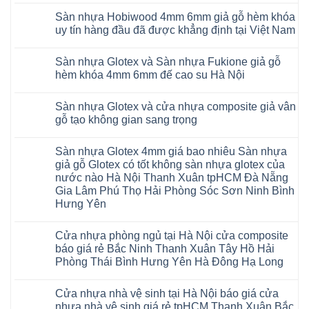
bản
Glotex
wilson
hèm
có
to
và
mikado
Sàn nhựa Hobiwood 4mm 6mm giả gỗ hèm khóa
khóa
bình
tại
Sàn
4mm
4mm
luận
uy tín hàng đầu đã được khẳng định tại Việt Nam
Hà
nhựa
6mm
ở
6mm
Nội
Charm
báo
Giá
đế
Không
Thanh
wood
giá
sàn
cao
có
Xuân
giả
thợ
Sàn nhựa Glotex và Sàn nhựa Fukione giả gỗ
nhựa
su
bình
Thanh
gỗ
Sửa
Hobiwood
có
luận
hèm khóa 4mm 6mm đế cao su Hà Nội
Trì
hèm
sàn
4mm
ở
hèm
Bắc
khóa
nhựa
6mm
Sàn
khóa
Không
Ninh
có
bao
đế
nhựa
thông
có
Cầu
thị
nhiêu
Sàn nhựa Glotex và cửa nhựa composite giả vân
cao
Hobiwood
minh
bình
Giấy
trường
1m2
su
4mm
chống
luận
gỗ tạo không gian sang trọng
Tây
rộng
tại
Hà
6mm
ở
cong
Hồ
lớn
tphcm
Nội
giả
Sàn
vênh
Không
Hưng
nhiều
Bình
tpHCM
gỗ
nhựa
co
có
Yên
khách
Dương
Sàn nhựa Glotex 4mm giá bao nhiêu Sàn nhựa
Quảng
hèm
Glotex
ngót
bình
TpHCM
hàng
Đà
Ninh
khóa
và
Gia
luận
giả gỗ Glotex có tốt không sàn nhựa glotex của
Bình
quan
Nẵng
Nghệ
uy
Sàn
ở
Lâm
Dương
tâm
Khánh
nước nào Hà Nội Thanh Xuân tpHCM Đà Nẵng
An
tín
nhựa
Sàn
Thanh
Huế
Hòa
Bắc
hàng
Fukione
nhựa
Xuân
Gia Lâm Phú Thọ Hải Phòng Sóc Sơn Ninh Bình
Cần
Hải
Ninh
đầu
giả
Glotex
Hà
Thơ
Phòng
Hưng Yên
Tuyên
đã
gỗ
và
Nội
Đà
Lâm
Quang
được
hèm
cửa
Hoài
Nẵng
Không
Đồng
Thái
khẳng
khóa
nhựa
Đức
Mỹ
có
Hưng
Nguyên
định
4mm
composite
Từ
Cửa nhựa phòng ngủ tại Hà Nội cửa composite
Đức
bình
Yên
tại
6mm
giả
Liêm
Hoài
luận
Nghệ
báo giá rẻ Bắc Ninh Thanh Xuân Tây Hồ Hải
Việt
đế
vân
Đan
Đức
ở
An
Nam
cao
gỗ
Phượng
Phòng Thái Bình Hưng Yên Hà Đông Hạ Long
Ninh
Sàn
Quảng
su
tạo
Hưng
Giang
nhựa
Ninh
Không
Hà
không
Yên
Hải
Glotex
Phú
có
Nội
gian
Ninh
Phòng
4mm
Thọ
Cửa nhựa nhà vệ sinh tại Hà Nội báo giá cửa
bình
sang
Bình
Tứ
giá
Bắc
luận
trọng
Hải
nhựa nhà vệ sinh giá rẻ tpHCM Thanh Xuân Bắc
Kỳ
bao