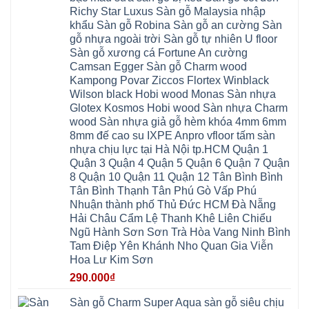
Xuân
từ
Dực
hobiwood
Diên
Phương
Richy Star Luxus Sàn gỗ Malaysia nhập
liêm
Chuyên
kosmos
Liên
Đà
bắc
Mỹ
fukione
khẩu Sàn gỗ Robina Sàn gỗ an cường Sàn
Minh
Nẵng
giang
Đà
wilson
Phú
Tây
bắc
gỗ nhựa ngoài trời Sàn gỗ tự nhiên U floor
Nẵng
4mm
Thọ
Mỗ
từ
Đại
6mm
Gia
Sàn gỗ xương cá Fortune An cường
Đại
liêm
Xuyên
chống
Lâm
Mỗ
Camsan Egger Sàn gỗ Charm wood
Thanh
chịu
Thuận
Long
Oai
nước
An
Kampong Povar Ziccos Flortex Winblack
Biên
Bình
mối
Bát
Bồ
Hà
Wilson black Hobi wood Monas Sàn nhựa
mọt
Tràng
Đề
Tĩnh
đế
Phù
Glotex Kosmos Hobi wood Sàn nhựa Charm
Hưng
Minh
cao
Đổng
Yên
Tam
wood Sàn nhựa giả gỗ hèm khóa 4mm 6mm
su
Hải
Việt
Hưng
IXPE
Phòng
8mm đế cao su IXPE Anpro vfloor tấm sàn
Hưng
Dân
pvc
Thư
Phúc
Hòa
nhựa chịu lực tại Hà Nội tp.HCM Quận 1
spc
Lâm
Lợi
Vân
Bắc
Đông
Quận 3 Quận 4 Quận 5 Quận 6 Quận 7 Quận
Hà
Đình
Ninh
Anh
Đông
Nghệ
8 Quận 10 Quận 11 Quận 12 Tân Bình Bình
Phú
Phúc
Quảng
An
Xuyên
Thịnh
Ninh
Tân Bình Thạnh Tân Phú Gò Vấp Phú
Ứng
Phượng
Thiên
Dương
Thiên
Dực
Nhuận thành phố Thủ Đức HCM Đà Nẵng
Quảng
Nội
Hòa
Chuyên
Ninh
Yên
Hải Châu Cẩm Lệ Thanh Khê Liên Chiểu
Xá
Mỹ
Lộc
Nghĩa
Ứng
Đại
Vĩnh
Ngũ Hành Sơn Sơn Trà Hòa Vang Ninh Bình
Phú
Hòa
Xuyên
Thanh
Phú
Tam Điệp Yên Khánh Nho Quan Gia Viễn
Thanh
Đà
Mê
Thọ
Hóa
Nẵng
Linh
Hoa Lư Kim Sơn
Lương
Mỹ
Thanh
Hưng
Kiến
Đức
Oai
Yên
290.000
₫
Hưng
Hồng
Bình
Yên
Sơn
Minh
Lãng
Phúc
Sàn gỗ Charm Super Aqua sàn gỗ siêu chịu
Tam
Tiến
Sơn