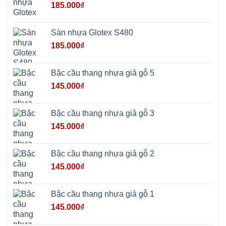
185.000
₫
Phú
Quảng
Bị
Minh
Châu
Sàn nhựa Glotex S480
Ninh
Bình
185.000
₫
Quảng
Oai
Vật
Lại
Bậc cầu thang nhựa giả gỗ 5
Cổ
Đô
145.000
₫
Bất
Bạt
Bắc
Ninh
Bậc cầu thang nhựa giả gỗ 3
Suối
Hai
145.000
₫
Ba
Vì
Yên
Bài
Bậc cầu thang nhựa giả gỗ 2
Sơn
Tây
145.000
₫
Hưng
Yên
Tùng
Thiện
Bậc cầu thang nhựa giả gỗ 1
Đoài
Phương
145.000
₫
Nha
Trang
Phúc