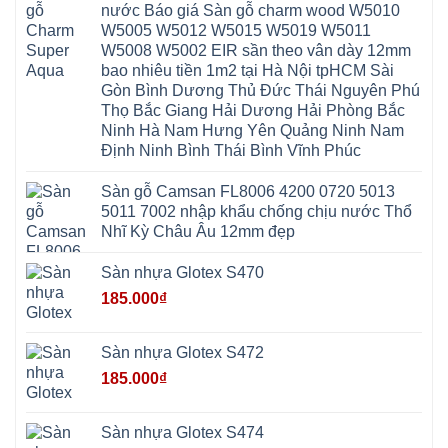
Hưng
Thắng
nước Báo giá Sàn gỗ charm wood W5010
Ninh
Dân
Quang
Bình
Hòa
W5005 W5012 W5015 W5019 W5011
Minh
Hương
Vân
Sóc
W5008 W5002 EIR sần theo vân dày 12mm
Sơn
Đình
Sơn
Chương
Hà
Hà
bao nhiêu tiền 1m2 tại Hà Nội tpHCM Sài
Mỹ
Nội
Nam
Gòn Bình Dương Thủ Đức Thái Nguyên Phú
Nam
Ứng
Đa
Định
Thiên
Phúc
Thọ Bắc Giang Hải Dương Hải Phòng Bắc
Phú
Hòa
Nội
Nghĩa
Ninh Hà Nam Hưng Yên Quảng Ninh Nam
Xá
Bài
Xuân
Ứng
Bắc
Định Ninh Bình Thái Bình Vĩnh Phúc
Mai
Hòa
Ninh
Mỹ
Trung
Đức
Giã
Sàn gỗ Camsan FL8006 4200 0720 5013
Phú
Kim
5011 7002 nhập khẩu chống chịu nước Thổ
Thọ
Anh
Hồng
Nhĩ Kỳ Châu Âu 12mm đẹp
Sơn
Phúc
Sơn
Sàn nhựa Glotex S470
Hương
Sơn
185.000
₫
tphcm
Chương
Mỹ
Phú
Sàn nhựa Glotex S472
Nghĩa
Xuân
185.000
₫
Mai
Phú
Thọ
Trần
Sàn nhựa Glotex S474
Phú
Hòa