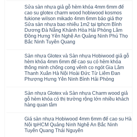
có
Sửa sàn nhựa giả gỗ hèm khóa 4mm 6mm đế
bình
luận
cao su glotex charm wood hobiwood kosmos
ở
fukione wilson mikado 4mm 6mm báo giá thợ
Sàn
gỗ
Sửa sàn nhựa bao nhiêu 1m2 tại tphcm Bình
AURUM
Dương Đà Nẵng Khánh Hòa Hải Phòng Lâm
Floor
Báo
Đồng Hưng Yên Nghệ An Quảng Ninh Phú Thọ
giá
Bắc Ninh Tuyên Quang
Sàn
gỗ
Không
AURUM
có
Floor
Sàn nhựa Glotex và Sàn nhựa Hobiwood giả gỗ
bình
nhập
luận
hèm khóa 4mm 6mm đế cao su có hèm khóa
khẩu
ở
Malaysia
thông minh chống cong vênh co ngót Gia Lâm
Sửa
RUM
sàn
Thanh Xuân Hà Nội Hoài Đức Từ Liêm Đan
14
nhựa
AI
Phượng Hưng Yên Ninh Bình Hải Phòng
giả
15
gỗ
Không
AI
hèm
có
13
khóa
Sàn nhựa Glotex và Sàn nhựa Charm wood giả
bình
RUM
4mm
luận
AI
gỗ hèm khóa có thị trường rộng lớn nhiều khách
6mm
ở
35
đế
hàng quan tâm
Sàn
AI
cao
nhựa
36
Không
su
Glotex
RUM
có
glotex
và
AI
Giá sàn nhựa Hobiwood 4mm 6mm đế cao su Hà
bình
charm
Sàn
37
luận
wood
Nội tpHCM Quảng Ninh Nghệ An Bắc Ninh
nhựa
AI
ở
hobiwood
Hobiwood
Tuyên Quang Thái Nguyên
dày
Sàn
kosmos
giả
12mm
nhựa
fukione
gỗ
Không