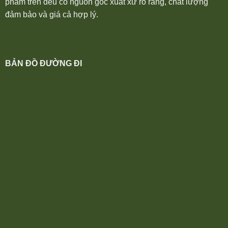
phẩm trên đều có nguồn gốc xuất xứ rõ ràng, chất lượng
đảm bảo và giá cả hợp lý.
BẢN ĐỒ ĐƯỜNG ĐI