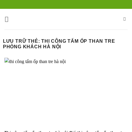
Bỏ
qua
nội
dung
LƯU TRỮ THẺ:
THI CÔNG TẤM ỐP THAN TRE
PHÒNG KHÁCH HÀ NỘI