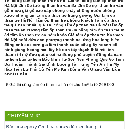
Thi công tấm ốp than tre hà nội Giá thi công tấm ốp than tre
Hà Nội tấm ốp tường than tre vân đá tấm ốp sợi than tre vân
gỗ nhựa giả gỗ cao cấp chống cháy chống nước chống
xước chống ẩm tấm ốp than tre tráng gương Giá tấm ốp
than tre Hà Nội Tấm ốp than tre phòng khách Tấm ốp than
tre giá bao nhiêu giá Thi công tấm ốp than tre Hà Nội tấm ốp
than tre an cường tấm ốp than tre đa năng tấm ốp than tre in
3d tấm ốp than tre có hèm khóa Giá tấm ốp than tre Kosmos
Hà Nội hoài đức đan phượng thanh oai ứng hòa long biên
đông anh sóc sơn gia lâm thanh xuân cầu giấy hoành bồ
ninh giang hoàng mai tây hồ sơn tây thạch thất mê linh
thanh trì mỹ đức quốc oai hà đông phú xuyên đống đa nam
từ liêm bắc từ liêm Bắc Ninh Từ Sơn Yên Phong Quế Võ Tiên
Du Thuận Thành Gia Bình Lương Tài Hưng Yên Ân Thi Mỹ
Hào Tiên Lữ Phù Cừ Yên Mỹ Kim Động Văn Giang Văn Lâm
Khoái Châu
💰 Giá thi công tấm ốp than tre hà nội cho 1m² là từ 269.000...
CHUYÊN MỤC
Bàn hoa epoxy đèn hoa epoxy đèn led trang trí