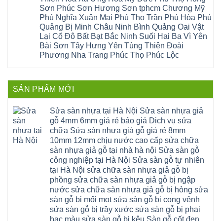
Thất
Hồ
Sửa
giang
bậc
Sơn Phúc Sơn Hương Sơn tphcm Chương Mỹ
Hạ
Thanh
sàn
hoàng
cầu
Bằng
Hóa
gỗ
Phú Nghĩa Xuân Mai Phú Thọ Trần Phú Hòa Phú
mai
thang
Tây
Đống
công
quảng
nhựa
Quảng Bị Minh Châu Ninh Bình Quảng Oai Vật
Phương
Đa
nghiệp
ninh
sửa
tphcm
Nghệ
Lại Cổ Đô Bất Bạt Bắc Ninh Suối Hai Ba Vì Yên
bị
tây
cửa
Hòa
An
hở
hồ
nhựa
Bài Sơn Tây Hưng Yên Tùng Thiện Đoài
Lạc
Sửa
sơn
composite
Yên
Phương Nha Trang Phúc Thọ Phúc Lộc
sàn
tây
Thanh
Xuân
nhựa
hưng
Trì
Quốc
Không
giả
yên
Đại
Oai
có
gỗ
thạch
Thanh
Hưng
bình
Sửa
thất
Nam
Đạo
luận
mặt
mê
SẢN PHẨM MỚI
Phù
ở
Đà
bậc
linh
tphcm
Sàn
Nẵng
cầu
thanh
Ngọc
nhựa
Kiều
thang
trì
Hồi
hèm
Sửa sàn nhựa tại Hà Nội Sửa sàn nhựa giả
Phú
nhựa
bắc
Thanh
khóa
Phú
sửa
ninh
gỗ 4mm 6mm giá rẻ báo giá Dịch vụ sửa
Liệt
glotex
Cát
cửa
mỹ
Thượng
4mm
Hoài
chữa Sửa sàn nhựa giả gỗ giá rẻ 8mm
nhựa
đức
Phúc
6mm
Đức
composite
quốc
10mm 12mm chịu nước cao cấp sửa chữa
Sài
báo
Lâm
Phú
oai
Gòn
giá
Đồng
sàn nhựa giả gỗ tại nhà hà nội Sửa sàn gỗ
Diễn
hà
Thường
bao
Dương
Xuân
đông
Tín
công nghiệp tại Hà Nội Sửa sàn gỗ tự nhiên
nhiêu
Hòa
Đỉnh
hải
Chương
1m2
Sơn
tại Hà Nội sửa chữa sàn nhựa giả gỗ bị
Đông
phòng
Dương
Sàn
Đồng
Ngạc
phú
Hồng
phồng sửa chữa sàn nhựa giả gỗ bị ngập
nhựa
An
Quảng
xuyên
Vân
giả
Khánh
nước sửa chữa sàn nhựa giả gỗ bị hỏng sửa
Ninh
đống
Cần
gỗ
Lào
Thượng
đa
Thơ
sàn gỗ bị mối mọt sửa sàn gỗ bị cong vênh
hèm
Cai
Cát
phú
Phú
khóa
Đan
sửa sàn gỗ bị trầy xước sửa sàn gỗ bị phai
Từ
thọ
Xuyên
charm
Phượng
Liêm
nam
Phượng
bạc màu sửa sàn gỗ bị kêu Sàn gỗ cốt đen
wood
Ô