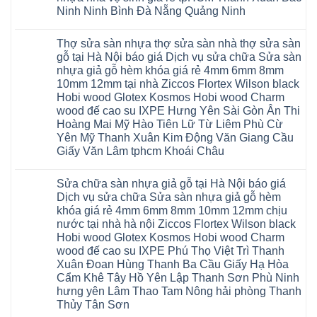
Ninh
ở
Phòng
Đan
nhiêu
Ninh Ninh Bình Đà Nẵng Quảng Ninh
Tuyên
Cửa
Phượng
Sàn
Quang
nhựa
Gia
nhựa
Không
phòng
Lộc
giả
có
ngủ
Thợ sửa sàn nhựa thợ sửa sàn nhà thợ sửa sàn
Quảng
gỗ
bình
tại
Ninh
Glotex
luận
gỗ tại Hà Nội báo giá Dịch vụ sửa chữa Sửa sàn
Hà
ở
Thanh
có
Nội
nhựa giả gỗ hèm khóa giá rẻ 4mm 6mm 8mm
Cửa
Miện
tốt
cửa
nhựa
Nghệ
không
10mm 12mm tại nhà Ziccos Flortex Wilson black
composite
nhà
An
sàn
báo
Hobi wood Glotex Kosmos Hobi wood Charm
vệ
Thanh
nhựa
giá
sinh
Hà
glotex
wood đế cao su IXPE Hưng Yên Sài Gòn Ân Thi
rẻ
tại
Ninh
của
Bắc
Hoàng Mai Mỹ Hào Tiên Lữ Từ Liêm Phù Cừ
Hà
Bình
nước
Ninh
Nội
Thái
nào
Yên Mỹ Thanh Xuân Kim Động Văn Giang Cầu
Thanh
báo
Bình
Hà
Xuân
Giấy Văn Lâm tphcm Khoái Châu
giá
Thanh
Nội
Tây
cửa
Hóa
Thanh
Không
Hồ
nhựa
Quỳnh
Xuân
có
Hải
nhà
Phụ
tpHCM
Sửa chữa sàn nhựa giả gỗ tại Hà Nội báo giá
bình
Phòng
vệ
Phú
Đà
luận
Thái
Dịch vụ sửa chữa Sửa sàn nhựa giả gỗ hèm
sinh
Thọ
Nẵng
ở
Bình
giá
khóa giá rẻ 4mm 6mm 8mm 10mm 12mm chịu
Lào
Gia
Thợ
Hưng
rẻ
Cai
Lâm
sửa
nước tại nhà hà nội Ziccos Flortex Wilson black
Yên
tpHCM
Tuyên
Phú
sàn
Hà
Hobi wood Glotex Kosmos Hobi wood Charm
Thanh
Quang
Thọ
nhựa
Đông
Xuân
Hải
thợ
wood đế cao su IXPE Phú Thọ Việt Trì Thanh
Hạ
Bắc
Phòng
sửa
Long
Xuân Đoan Hùng Thanh Ba Cầu Giấy Hạ Hòa
Ninh
Sóc
sàn
Ninh
Sơn
nhà
Cẩm Khê Tây Hồ Yên Lập Thanh Sơn Phù Ninh
Bình
Ninh
thợ
hưng yên Lâm Thao Tam Nông hải phòng Thanh
Đà
Bình
sửa
Nẵng
Hưng
sàn
Thủy Tân Sơn
Quảng
Yên
gỗ