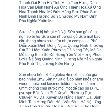
nhựa
Hòa
tphcm
Hà
Thanh Oai Bình Hà Tĩnh Minh Tam Hưng Dân
Thọ
sửa
Cẩm
Khoái
Nội
Bắc
cửa
Hòa Vân Đình Nghệ An Ứng Thiên Hòa Xá Ứng
Khê
Châu
Sửa
Giang
nhựa
Tây
sàn
Hòa Thanh Hóa Mỹ Đức Hồng Sơn Phúc Sơn
Long
composite
Hồ
gỗ
Biên
hoài
Ninh Bình Hương Sơn Chương Mỹ Nam Định
Yên
công
Hải
đức
Lập
Phú Nghĩa Xuân Mai
nghiệp
Dương
đan
Thanh
tại
Hải
phượng
Sơn
Không
Hà
Phòng
tphcm
Phù
có
Nội
Bắc
thanh
Sửa sàn gỗ bị hở tại Hà Nội Sửa sàn gỗ công
Ninh
bình
Sửa
Ninh
oai
hưng
luận
nghiệp bị hở Sửa sàn nhựa giả gỗ Sửa mặt bậc
sàn
Gia
ứng
yên
ở
nhựa
Lâm
cầu thang nhựa sửa cửa nhựa composite Phú
hòa
Lâm
Sửa
giả
Hà
long
Thao
chữa
Diễn Xuân Đỉnh Đông Ngạc Quảng Ninh Thượng
gỗ
Nam
biên
Tam
sàn
Sửa
Hà
Cát Từ Liêm Xuân Phương Đà Nẵng Tây Mỗ Đại
sài
Nông
gỗ
mặt
Nội
gòn
hải
tại
Mỗ Long Biên Bồ Đề Hưng Yên Việt Hưng Phúc
bậc
Hưng
đông
phòng
Hà
cầu
Lợi Hà Đông Quảng Ninh Dương Nội Yên Nghĩa
Yên
anh
Thanh
Nội
thang
Đông
sóc
Thủy
Sửa
Phú Phú Thọ Lương Kiến Hưng
nhựa
Anh
sơn
Tân
sàn
sửa
Quảng
gia
Không
Sơn
gỗ
cửa
Ninh
lâm
có
công
nhựa
Sàn nhựa hèm khóa glotex 4mm 6mm báo giá
Nam
đà
bình
nghiệp
composite
Định
nẵng
luận
tại
bao nhiêu 1m2 Sàn nhựa giả gỗ hèm khóa charm
Phúc
Sóc
ở
thanh
Hà
Thọ
wood hobiwood kosmos fukione wilson 4mm
Sơn
Sửa
xuân
Nội
Phúc
Ninh
sàn
cầu
Sửa
6mm chống chịu nước mối mọt đế cao su IXPE
Lộc
Bình
gỗ
giấy
sàn
Hát
pvc spc Bắc Ninh Phú Xuyên Phượng Dực
Thái
bị
hoành
nhựa
Môn
Bình
hở
bồ
Chuyên Mỹ Đại Xuyên Đà Nẵng Thanh Oai Bình
giả
Sài
Vĩnh
tại
hạ
gỗ
Gòn
Minh Tam Hưng Dân Hòa Vân Đình Hà Nội Ứng
Phúc
Hà
long
Sửa
Thạch
Tây
Nội
ninh
Thiên Hòa Xá Ứng Hòa Mỹ Đức Phú Thọ Hồng
mặt