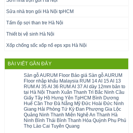
Sơn nhà trọn gói Hà Nội
Sửa nhà trọn gói Hà Nội tpHCM
Tấm ốp sợi than tre Hà Nội
Thiết bị vệ sinh Hà Nội
Xốp chống sốc xốp nổ eps xps Hà Nội
BÀI VIẾT GẦN ĐÂY
Sàn gỗ AURUM Floor Báo giá Sàn gỗ AURUM
Floor nhập khẩu Malaysia RUM 14 AI 15 AI 13
RUM AI 35 AI 36 RUM AI 37 AI dày 12mm bản to
tại Hà Nội Thanh Xuân Thanh Trì Bắc Ninh Cầu
Giấy Tây Hồ Hưng Yên TpHCM Bình Dương
Huế Cần Thơ Đà Nẵng Mỹ Đức Hoài Đức Ninh
Giang Hải Phòng Tứ Kỳ Đan Phượng Gia Lộc
Quảng Ninh Thanh Miện Nghệ An Thanh Hà
Ninh Bình Thái Bình Thanh Hóa Quỳnh Phụ Phú
Thọ Lào Cai Tuyên Quang
Không