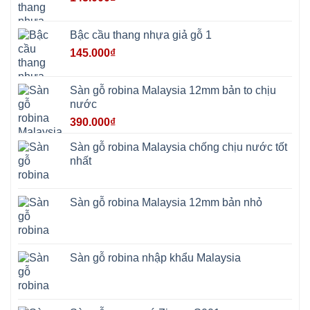
Hưng
Yên
Tùng
Thiện
Bậc cầu thang nhựa giả gỗ 1
Đoài
Phương
145.000
₫
Nha
Trang
Phúc
Thọ
Sàn gỗ robina Malaysia 12mm bản to chịu
Phúc
Lộc
nước
390.000
₫
Sàn gỗ robina Malaysia chống chịu nước tốt
nhất
Sàn gỗ robina Malaysia 12mm bản nhỏ
Sàn gỗ robina nhập khẩu Malaysia