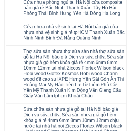
Nguyên
định
4mm
composite
Từ
Cửa nhựa phòng ngủ tại Hà Nội cửa composite
Đức
bình
Yên
tại
6mm
giả
Liêm
Hoài
luận
Nghệ
báo giá rẻ Bắc Ninh Thanh Xuân Tây Hồ Hải
Việt
đế
vân
Đan
Đức
ở
An
Nam
cao
gỗ
Phượng
Phòng Thái Bình Hưng Yên Hà Đông Hạ Long
Ninh
Sàn
Quảng
su
tạo
Hưng
Giang
nhựa
Ninh
Không
Hà
không
Yên
Hải
Glotex
Phú
có
Nội
gian
Ninh
Phòng
4mm
Thọ
Cửa nhựa nhà vệ sinh tại Hà Nội báo giá cửa
bình
sang
Bình
Tứ
giá
Bắc
luận
trọng
Hải
nhựa nhà vệ sinh giá rẻ tpHCM Thanh Xuân Bắc
Kỳ
bao
Ninh
ở
Phòng
Đan
nhiêu
Ninh Ninh Bình Đà Nẵng Quảng Ninh
Tuyên
Cửa
Phượng
Sàn
Quang
nhựa
Gia
nhựa
Không
phòng
Lộc
giả
có
ngủ
Thợ sửa sàn nhựa thợ sửa sàn nhà thợ sửa sàn
Quảng
gỗ
bình
tại
Ninh
Glotex
luận
gỗ tại Hà Nội báo giá Dịch vụ sửa chữa Sửa sàn
Hà
ở
Thanh
có
Nội
nhựa giả gỗ hèm khóa giá rẻ 4mm 6mm 8mm
Cửa
Miện
tốt
cửa
nhựa
Nghệ
không
10mm 12mm tại nhà Ziccos Flortex Wilson black
composite
nhà
An
sàn
báo
Hobi wood Glotex Kosmos Hobi wood Charm
vệ
Thanh
nhựa
giá
sinh
Hà
glotex
wood đế cao su IXPE Hưng Yên Sài Gòn Ân Thi
rẻ
tại
Ninh
của
Bắc
Hoàng Mai Mỹ Hào Tiên Lữ Từ Liêm Phù Cừ
Hà
Bình
nước
Ninh
Nội
Thái
nào
Yên Mỹ Thanh Xuân Kim Động Văn Giang Cầu
Thanh
báo
Bình
Hà
Xuân
Giấy Văn Lâm tphcm Khoái Châu
giá
Thanh
Nội
Tây
cửa
Hóa
Thanh
Không
Hồ
nhựa
Quỳnh
Xuân
có
Hải
nhà
Phụ
tpHCM
Sửa chữa sàn nhựa giả gỗ tại Hà Nội báo giá
bình
Phòng
vệ
Phú
Đà
luận
Thái
Dịch vụ sửa chữa Sửa sàn nhựa giả gỗ hèm
sinh
Thọ
Nẵng
ở
Bình
giá
khóa giá rẻ 4mm 6mm 8mm 10mm 12mm chịu
Lào
Gia
Thợ
Hưng
rẻ
Cai
Lâm
sửa
nước tại nhà hà nội Ziccos Flortex Wilson black
Yên
tpHCM
Tuyên
Phú
sàn
Hà