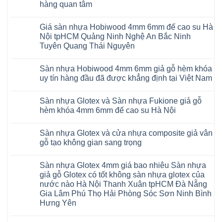
35
đế
hàng quan tâm
Sàn
AI
cao
nhựa
36
Không
su
Glotex
RUM
có
glotex
và
AI
Giá sàn nhựa Hobiwood 4mm 6mm đế cao su Hà
bình
charm
Sàn
37
luận
wood
Nội tpHCM Quảng Ninh Nghệ An Bắc Ninh
nhựa
AI
ở
hobiwood
Hobiwood
Tuyên Quang Thái Nguyên
dày
Sàn
kosmos
giả
12mm
nhựa
fukione
gỗ
Không
bản
Glotex
wilson
hèm
có
to
và
mikado
Sàn nhựa Hobiwood 4mm 6mm giả gỗ hèm khóa
khóa
bình
tại
Sàn
4mm
4mm
luận
uy tín hàng đầu đã được khẳng định tại Việt Nam
Hà
nhựa
6mm
ở
6mm
Nội
Charm
báo
Giá
đế
Không
Thanh
wood
giá
sàn
cao
có
Xuân
giả
thợ
Sàn nhựa Glotex và Sàn nhựa Fukione giả gỗ
nhựa
su
bình
Thanh
gỗ
Sửa
Hobiwood
có
luận
hèm khóa 4mm 6mm đế cao su Hà Nội
Trì
hèm
sàn
4mm
ở
hèm
Bắc
khóa
nhựa
6mm
Sàn
khóa
Không
Ninh
có
bao
đế
nhựa
thông
có
Cầu
thị
nhiêu
Sàn nhựa Glotex và cửa nhựa composite giả vân
cao
Hobiwood
minh
bình
Giấy
trường
1m2
su
4mm
chống
luận
gỗ tạo không gian sang trọng
Tây
rộng
tại
Hà
6mm
ở
cong
Hồ
lớn
tphcm
Nội
giả
Sàn
vênh
Không
Hưng
nhiều
Bình
tpHCM
gỗ
nhựa
co
có
Yên
khách
Dương
Sàn nhựa Glotex 4mm giá bao nhiêu Sàn nhựa
Quảng
hèm
Glotex
ngót
bình
TpHCM
hàng
Đà
Ninh
khóa
và
Gia
luận
giả gỗ Glotex có tốt không sàn nhựa glotex của
Bình
quan
Nẵng
Nghệ
uy
Sàn
ở
Lâm
Dương
tâm
Khánh
nước nào Hà Nội Thanh Xuân tpHCM Đà Nẵng
An
tín
nhựa
Sàn
Thanh
Huế
Hòa
Bắc
hàng
Fukione
nhựa
Xuân
Gia Lâm Phú Thọ Hải Phòng Sóc Sơn Ninh Bình
Cần
Hải
Ninh
đầu
giả
Glotex
Hà
Thơ
Phòng
Hưng Yên
Tuyên
đã
gỗ
và
Nội
Đà
Lâm
Quang
được
hèm
cửa
Hoài
Nẵng
Không
Đồng
Thái
khẳng
khóa
nhựa
Đức
Mỹ
có
Hưng