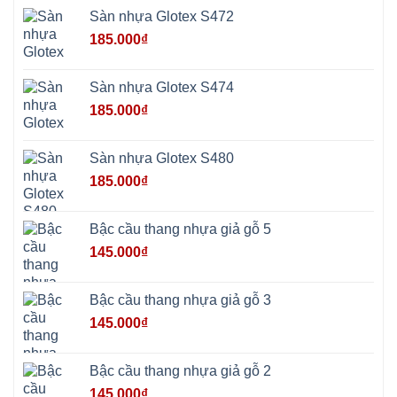
Phú
Sàn nhựa Glotex S472
Nghĩa
Xuân
185.000
₫
Mai
Phú
Thọ
Trần
Sàn nhựa Glotex S474
Phú
Hòa
185.000
₫
Phú
Quảng
Bị
Minh
Châu
Sàn nhựa Glotex S480
Ninh
Bình
185.000
₫
Quảng
Oai
Vật
Lại
Bậc cầu thang nhựa giả gỗ 5
Cổ
Đô
145.000
₫
Bất
Bạt
Bắc
Ninh
Bậc cầu thang nhựa giả gỗ 3
Suối
Hai
145.000
₫
Ba
Vì
Yên
Bài
Bậc cầu thang nhựa giả gỗ 2
Sơn
Tây
145.000
₫