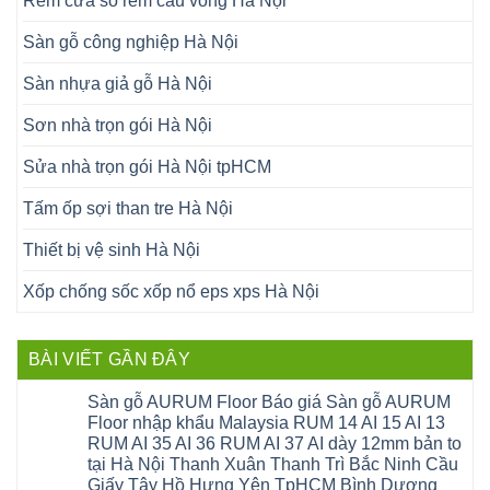
Rèm cửa sổ rèm cầu vồng Hà Nội
Sàn gỗ công nghiệp Hà Nội
Sàn nhựa giả gỗ Hà Nội
Sơn nhà trọn gói Hà Nội
Sửa nhà trọn gói Hà Nội tpHCM
Tấm ốp sợi than tre Hà Nội
Thiết bị vệ sinh Hà Nội
Xốp chống sốc xốp nổ eps xps Hà Nội
BÀI VIẾT GẦN ĐÂY
Sàn gỗ AURUM Floor Báo giá Sàn gỗ AURUM
Floor nhập khẩu Malaysia RUM 14 AI 15 AI 13
RUM AI 35 AI 36 RUM AI 37 AI dày 12mm bản to
tại Hà Nội Thanh Xuân Thanh Trì Bắc Ninh Cầu
Giấy Tây Hồ Hưng Yên TpHCM Bình Dương