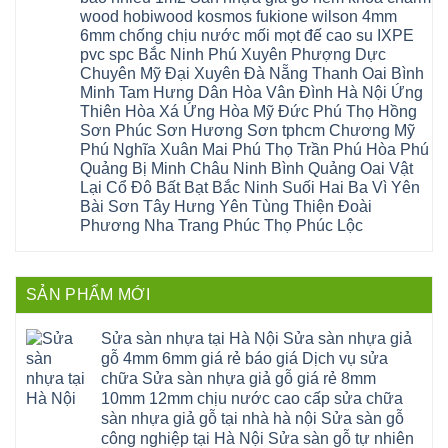
Sóc
ở
thanh
Hà
Thọ
wood hobiwood kosmos fukione wilson 4mm
Sơn
Sửa
xuân
Nội
Phúc
Ninh
sàn
cầu
Sửa
6mm chống chịu nước mối mọt đế cao su IXPE
Lộc
Bình
gỗ
giấy
sàn
Hát
pvc spc Bắc Ninh Phú Xuyên Phượng Dực
Thái
bị
hoành
nhựa
Môn
Bình
hở
bồ
Chuyên Mỹ Đại Xuyên Đà Nẵng Thanh Oai Bình
giả
Sài
Vĩnh
tại
hạ
gỗ
Gòn
Minh Tam Hưng Dân Hòa Vân Đình Hà Nội Ứng
Phúc
Hà
long
Sửa
Thạch
Tây
Nội
ninh
Thiên Hòa Xá Ứng Hòa Mỹ Đức Phú Thọ Hồng
mặt
Thất
Hồ
Sửa
giang
bậc
Sơn Phúc Sơn Hương Sơn tphcm Chương Mỹ
Hạ
Thanh
sàn
hoàng
cầu
Bằng
Hóa
gỗ
Phú Nghĩa Xuân Mai Phú Thọ Trần Phú Hòa Phú
mai
thang
Tây
Đống
công
quảng
nhựa
Quảng Bị Minh Châu Ninh Bình Quảng Oai Vật
Phương
Đa
nghiệp
ninh
sửa
tphcm
Nghệ
Lại Cổ Đô Bất Bạt Bắc Ninh Suối Hai Ba Vì Yên
bị
tây
cửa
Hòa
An
hở
hồ
nhựa
Bài Sơn Tây Hưng Yên Tùng Thiện Đoài
Lạc
Sửa
sơn
composite
Yên
Phương Nha Trang Phúc Thọ Phúc Lộc
sàn
tây
Thanh
Xuân
nhựa
hưng
Trì
Quốc
Không
giả
yên
Đại
Oai
có
gỗ
thạch
Thanh
Hưng
bình
Sửa
thất
Nam
Đạo
luận
mặt
mê
SẢN PHẨM MỚI
Phù
ở
Đà
bậc
linh
tphcm
Sàn
Nẵng
cầu
thanh
Ngọc
nhựa
Kiều
thang
trì
Hồi
hèm
Sửa sàn nhựa tại Hà Nội Sửa sàn nhựa giả
Phú
nhựa
bắc
Thanh
khóa
Phú
sửa
ninh
gỗ 4mm 6mm giá rẻ báo giá Dịch vụ sửa
Liệt
glotex
Cát
cửa
mỹ
Thượng
4mm
Hoài
chữa Sửa sàn nhựa giả gỗ giá rẻ 8mm
nhựa
đức
Phúc
6mm
Đức
composite
quốc
10mm 12mm chịu nước cao cấp sửa chữa
Sài
báo
Lâm
Phú
oai
Gòn
giá
Đồng
sàn nhựa giả gỗ tại nhà hà nội Sửa sàn gỗ
Diễn
hà
Thường
bao
Dương
Xuân
đông
Tín
công nghiệp tại Hà Nội Sửa sàn gỗ tự nhiên
nhiêu
Hòa
Đỉnh
hải