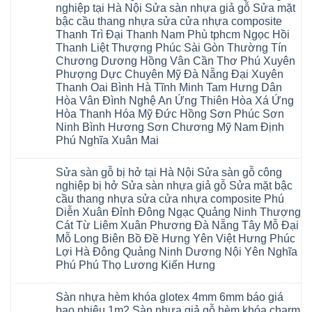
Thanh
Xuân
luận
Bình
nghiệp tại Hà Nội Sửa sàn nhựa giả gỗ Sửa mặt
gỗ
Xuân
Kim
ở
Dương
cong
Đoan
bậc cầu thang nhựa sửa cửa nhựa composite
Động
Sửa
Thủ
vênh
Hùng
Văn
chữa
Thanh Trì Đại Thanh Nam Phù tphcm Ngọc Hồi
Đức
Sửa
Thanh
Giang
sàn
Thanh
mặt
Ba
Thanh Liệt Thượng Phúc Sài Gòn Thường Tín
Cầu
gỗ
Xuân
bậc
Cầu
Giấy
bị
Chương Dương Hồng Vân Cần Thơ Phú Xuyên
Thái
cầu
Giấy
Văn
phồng
Nguyên
thang
Hạ
Phượng Dực Chuyên Mỹ Đà Nẵng Đại Xuyên
Lâm
tại
Phú
nhựa
Hòa
tphcm
Hà
Thanh Oai Bình Hà Tĩnh Minh Tam Hưng Dân
Thọ
sửa
Cẩm
Khoái
Nội
Bắc
cửa
Hòa Vân Đình Nghệ An Ứng Thiên Hòa Xá Ứng
Khê
Châu
Sửa
Giang
nhựa
Tây
sàn
Hòa Thanh Hóa Mỹ Đức Hồng Sơn Phúc Sơn
Long
composite
Hồ
gỗ
Biên
hoài
Ninh Bình Hương Sơn Chương Mỹ Nam Định
Yên
công
Hải
đức
Lập
Phú Nghĩa Xuân Mai
nghiệp
Dương
đan
Thanh
tại
Hải
phượng
Sơn
Không
Hà
Phòng
tphcm
Phù
có
Nội
Bắc
thanh
Sửa sàn gỗ bị hở tại Hà Nội Sửa sàn gỗ công
Ninh
bình
Sửa
Ninh
oai
hưng
luận
nghiệp bị hở Sửa sàn nhựa giả gỗ Sửa mặt bậc
sàn
Gia
ứng
yên
ở
nhựa
Lâm
cầu thang nhựa sửa cửa nhựa composite Phú
hòa
Lâm
Sửa
giả
Hà
long
Thao
chữa
Diễn Xuân Đỉnh Đông Ngạc Quảng Ninh Thượng
gỗ
Nam
biên
Tam
sàn
Sửa
Hà
Cát Từ Liêm Xuân Phương Đà Nẵng Tây Mỗ Đại
sài
Nông
gỗ
mặt
Nội
gòn
hải
tại
Mỗ Long Biên Bồ Đề Hưng Yên Việt Hưng Phúc
bậc
Hưng
đông
phòng
Hà
cầu
Lợi Hà Đông Quảng Ninh Dương Nội Yên Nghĩa
Yên
anh
Thanh
Nội
thang
Đông
sóc
Thủy
Sửa
Phú Phú Thọ Lương Kiến Hưng
nhựa
Anh
sơn
Tân
sàn
sửa
Quảng
gia
Không
Sơn
gỗ
cửa
Ninh
lâm
có
công
nhựa
Sàn nhựa hèm khóa glotex 4mm 6mm báo giá
Nam
đà
bình
nghiệp
composite
Định
nẵng
luận
tại
bao nhiêu 1m2 Sàn nhựa giả gỗ hèm khóa charm
Phúc