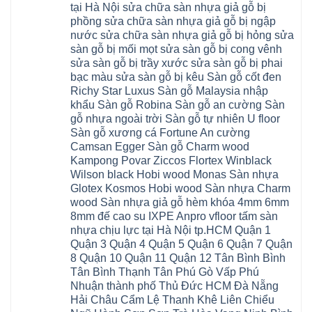
Chương
1m2
Sơn
tại Hà Nội sửa chữa sàn nhựa giả gỗ bị
Đông
phòng
Dương
Sàn
Đồng
Ngạc
phú
Hồng
phồng sửa chữa sàn nhựa giả gỗ bị ngập
nhựa
An
Quảng
xuyên
Vân
giả
Khánh
nước sửa chữa sàn nhựa giả gỗ bị hỏng sửa
Ninh
đống
Cần
gỗ
Lào
Thượng
đa
Thơ
sàn gỗ bị mối mọt sửa sàn gỗ bị cong vênh
hèm
Cai
Cát
phú
Phú
khóa
Đan
sửa sàn gỗ bị trầy xước sửa sàn gỗ bị phai
Từ
thọ
Xuyên
charm
Phượng
Liêm
nam
Phượng
bạc màu sửa sàn gỗ bị kêu Sàn gỗ cốt đen
wood
Ô
Xuân
từ
Dực
hobiwood
Diên
Phương
Richy Star Luxus Sàn gỗ Malaysia nhập
liêm
Chuyên
kosmos
Liên
Đà
bắc
Mỹ
fukione
khẩu Sàn gỗ Robina Sàn gỗ an cường Sàn
Minh
Nẵng
giang
Đà
wilson
Phú
Tây
bắc
gỗ nhựa ngoài trời Sàn gỗ tự nhiên U floor
Nẵng
4mm
Thọ
Mỗ
từ
Đại
6mm
Gia
Sàn gỗ xương cá Fortune An cường
Đại
liêm
Xuyên
chống
Lâm
Mỗ
Camsan Egger Sàn gỗ Charm wood
Thanh
chịu
Thuận
Long
Oai
nước
An
Kampong Povar Ziccos Flortex Winblack
Biên
Bình
mối
Bát
Bồ
Hà
Wilson black Hobi wood Monas Sàn nhựa
mọt
Tràng
Đề
Tĩnh
đế
Phù
Glotex Kosmos Hobi wood Sàn nhựa Charm
Hưng
Minh
cao
Đổng
Yên
Tam
wood Sàn nhựa giả gỗ hèm khóa 4mm 6mm
su
Hải
Việt
Hưng
IXPE
Phòng
8mm đế cao su IXPE Anpro vfloor tấm sàn
Hưng
Dân
pvc
Thư
Phúc
Hòa
nhựa chịu lực tại Hà Nội tp.HCM Quận 1
spc
Lâm
Lợi
Vân
Bắc
Đông
Quận 3 Quận 4 Quận 5 Quận 6 Quận 7 Quận
Hà
Đình
Ninh
Anh
Đông
Nghệ
8 Quận 10 Quận 11 Quận 12 Tân Bình Bình
Phú
Phúc
Quảng
An
Xuyên
Thịnh
Ninh
Tân Bình Thạnh Tân Phú Gò Vấp Phú
Ứng
Phượng
Thiên
Dương
Thiên
Dực
Nhuận thành phố Thủ Đức HCM Đà Nẵng
Quảng
Nội
Hòa
Chuyên
Ninh
Yên
Hải Châu Cẩm Lệ Thanh Khê Liên Chiểu
Xá
Mỹ
Lộc
Nghĩa
Ứng
Đại