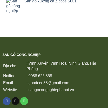
Sàn gỗ xương cá Ziccos S001
SÀN GỖ CÔNG NGHIỆP
: Vĩnh Xuyên, Vĩnh Hòa, Ninh Giang, Hải
Địa chỉ:
Phòng
Hotline
: 0988 625 858
Email
:
goodceo88@gmail.com
Website
:
sangocongnghiephanoi.vn