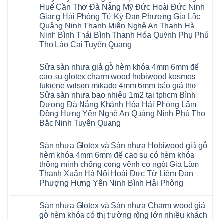
Huế Cần Thơ Đà Nẵng Mỹ Đức Hoài Đức Ninh
Giang Hải Phòng Tứ Kỳ Đan Phượng Gia Lộc
Quảng Ninh Thanh Miện Nghệ An Thanh Hà
Ninh Bình Thái Bình Thanh Hóa Quỳnh Phụ Phú
Thọ Lào Cai Tuyên Quang
Không
có
Sửa sàn nhựa giả gỗ hèm khóa 4mm 6mm đế
bình
luận
cao su glotex charm wood hobiwood kosmos
ở
fukione wilson mikado 4mm 6mm báo giá thợ
Sàn
gỗ
Sửa sàn nhựa bao nhiêu 1m2 tại tphcm Bình
AURUM
Dương Đà Nẵng Khánh Hòa Hải Phòng Lâm
Floor
Báo
Đồng Hưng Yên Nghệ An Quảng Ninh Phú Thọ
giá
Bắc Ninh Tuyên Quang
Sàn
gỗ
Không
AURUM
có
Floor
Sàn nhựa Glotex và Sàn nhựa Hobiwood giả gỗ
bình
nhập
luận
hèm khóa 4mm 6mm đế cao su có hèm khóa
khẩu
ở
Malaysia
thông minh chống cong vênh co ngót Gia Lâm
Sửa
RUM
sàn
Thanh Xuân Hà Nội Hoài Đức Từ Liêm Đan
14
nhựa
AI
Phượng Hưng Yên Ninh Bình Hải Phòng
giả
15
gỗ
Không
AI
hèm
có
13
khóa
Sàn nhựa Glotex và Sàn nhựa Charm wood giả
bình
RUM
4mm
luận
AI
gỗ hèm khóa có thị trường rộng lớn nhiều khách
6mm
ở