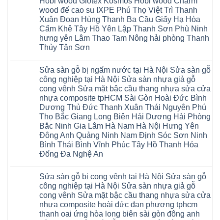
Hobi wood Glotex Kosmos Hobi wood Charm
Thanh
Quang
Thọ
nhựa
Đông
Xuân
Hải
thợ
wood đế cao su IXPE Phú Thọ Việt Trì Thanh
Hạ
Bắc
Phòng
sửa
Long
Xuân Đoan Hùng Thanh Ba Cầu Giấy Hạ Hòa
Ninh
Sóc
sàn
Ninh
Sơn
nhà
Cẩm Khê Tây Hồ Yên Lập Thanh Sơn Phù Ninh
Bình
Ninh
thợ
hưng yên Lâm Thao Tam Nông hải phòng Thanh
Đà
Bình
sửa
Nẵng
Hưng
sàn
Thủy Tân Sơn
Quảng
Yên
gỗ
Ninh
Không
tại
có
Hà
Sửa sàn gỗ bị ngấm nước tại Hà Nội Sửa sàn gỗ
bình
Nội
luận
báo
công nghiệp tại Hà Nội Sửa sàn nhựa giả gỗ
ở
giá
cong vênh Sửa mặt bậc cầu thang nhựa sửa cửa
Sửa
Dịch
chữa
nhựa composite tpHCM Sài Gòn Hoài Đức Bình
vụ
sàn
sửa
Dương Thủ Đức Thanh Xuân Thái Nguyên Phú
nhựa
chữa
giả
Thọ Bắc Giang Long Biên Hải Dương Hải Phòng
Sửa
gỗ
sàn
Bắc Ninh Gia Lâm Hà Nam Hà Nội Hưng Yên
tại
nhựa
Hà
Đông Anh Quảng Ninh Nam Định Sóc Sơn Ninh
giả
Nội
gỗ
Bình Thái Bình Vĩnh Phúc Tây Hồ Thanh Hóa
báo
hèm
giá
Đống Đa Nghệ An
khóa
Dịch
giá
Không
vụ
rẻ
có
sửa
4mm
Sửa sàn gỗ bị cong vênh tại Hà Nội Sửa sàn gỗ
bình
chữa
6mm
luận
Sửa
công nghiệp tại Hà Nội Sửa sàn nhựa giả gỗ
8mm
ở
sàn
10mm
cong vênh Sửa mặt bậc cầu thang nhựa sửa cửa
Sửa
nhựa
12mm
sàn
nhựa composite hoài đức đan phượng tphcm
giả
tại
gỗ
gỗ
nhà
thanh oai ứng hòa long biên sài gòn đông anh
bị
hèm
Ziccos