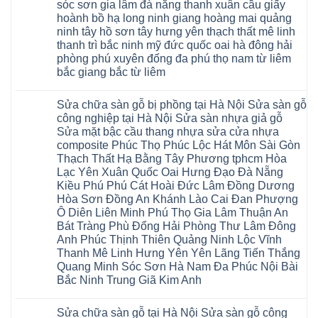
ngấm
sóc sơn gia lâm đà nẵng thanh xuân cầu giấy
khóa
Flortex
nước
giá
Wilson
hoành bồ hạ long ninh giang hoàng mai quảng
tại
rẻ
black
Hà
ninh tây hồ sơn tây hưng yên thạch thất mê linh
4mm
Hobi
Nội
6mm
thanh trì bắc ninh mỹ đức quốc oai hà đông hải
wood
Sửa
8mm
Glotex
sàn
phòng phú xuyên đống đa phú thọ nam từ liêm
10mm
Kosmos
gỗ
12mm
bắc giang bắc từ liêm
Hobi
công
chịu
wood
nghiệp
Không
nước
Charm
tại
có
tại
wood
Hà
Sửa chữa sàn gỗ bị phồng tại Hà Nội Sửa sàn gỗ
bình
nhà
đế
Nội
luận
hà
công nghiệp tại Hà Nội Sửa sàn nhựa giả gỗ
cao
Sửa
ở
nội
su
Sửa mặt bậc cầu thang nhựa sửa cửa nhựa
sàn
Sửa
Ziccos
IXPE
nhựa
sàn
Flortex
composite Phúc Thọ Phúc Lộc Hát Môn Sài Gòn
Hưng
giả
gỗ
Wilson
Yên
Thạch Thất Hạ Bằng Tây Phương tphcm Hòa
gỗ
bị
black
Sài
cong
cong
Hobi
Lạc Yên Xuân Quốc Oai Hưng Đạo Đà Nẵng
Gòn
vênh
vênh
wood
Ân
Kiều Phú Phú Cát Hoài Đức Lâm Đồng Dương
Sửa
tại
Glotex
Thi
mặt
Hà
Hòa Sơn Đồng An Khánh Lào Cai Đan Phượng
Kosmos
Hoàng
bậc
Nội
Hobi
Mai
Ô Diên Liên Minh Phú Thọ Gia Lâm Thuận An
cầu
Sửa
wood
Mỹ
thang
sàn
Bát Tràng Phù Đổng Hải Phòng Thư Lâm Đông
Charm
Hào
nhựa
gỗ
wood
Tiên
Anh Phúc Thịnh Thiên Quảng Ninh Lộc Vĩnh
sửa
công
đế
Lữ
cửa
Thanh Mê Linh Hưng Yên Yên Lãng Tiến Thắng
nghiệp
cao
Từ
nhựa
tại
su
Quang Minh Sóc Sơn Hà Nam Đa Phúc Nội Bài
Liêm
composite
Hà
IXPE
Phù
tpHCM
Bắc Ninh Trung Giã Kim Anh
Nội
Phú
Cừ
Sài
Sửa
Thọ
Yên
Không
Gòn
sàn
Việt
Mỹ
có
Hoài
nhựa
Trì
Sửa chữa sàn gỗ tại Hà Nội Sửa sàn gỗ công
Thanh
bình
Đức
giả