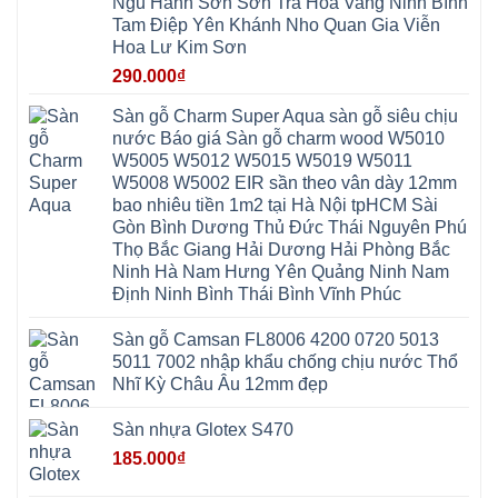
Vĩnh
Ngũ Hành Sơn Sơn Trà Hòa Vang Ninh Bình
Phú
Hòa
Xuyên
Thanh
Phú
Tam Điệp Yên Khánh Nho Quan Gia Viễn
Thanh
Đà
Mê
Thọ
Hóa
Nẵng
Linh
Hoa Lư Kim Sơn
Lương
Mỹ
Thanh
Hưng
Kiến
Đức
Oai
Yên
290.000
₫
Hưng
Hồng
Bình
Yên
Sơn
Minh
Lãng
Phúc
Sàn gỗ Charm Super Aqua sàn gỗ siêu chịu
Tam
Tiến
Sơn
Hưng
Thắng
nước Báo giá Sàn gỗ charm wood W5010
Ninh
Dân
Quang
Bình
Hòa
W5005 W5012 W5015 W5019 W5011
Minh
Hương
Vân
Sóc
W5008 W5002 EIR sần theo vân dày 12mm
Sơn
Đình
Sơn
Chương
Hà
Hà
bao nhiêu tiền 1m2 tại Hà Nội tpHCM Sài
Mỹ
Nội
Nam
Gòn Bình Dương Thủ Đức Thái Nguyên Phú
Nam
Ứng
Đa
Định
Thiên
Phúc
Thọ Bắc Giang Hải Dương Hải Phòng Bắc
Phú
Hòa
Nội
Nghĩa
Ninh Hà Nam Hưng Yên Quảng Ninh Nam
Xá
Bài
Xuân
Ứng
Bắc
Định Ninh Bình Thái Bình Vĩnh Phúc
Mai
Hòa
Ninh
Mỹ
Trung
Đức
Giã
Sàn gỗ Camsan FL8006 4200 0720 5013
Phú
Kim
5011 7002 nhập khẩu chống chịu nước Thổ
Thọ
Anh
Hồng
Nhĩ Kỳ Châu Âu 12mm đẹp
Sơn
Phúc
Sơn
Sàn nhựa Glotex S470
Hương
Sơn
185.000
₫
tphcm
Chương
Mỹ