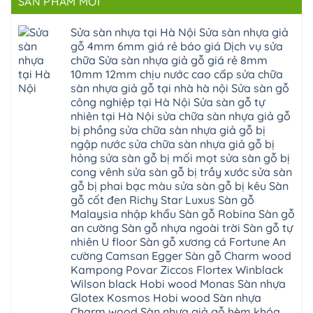
SẢN PHẨM MỚI
Phù
ở
Đà
bậc
linh
tphcm
Sàn
Nẵng
cầu
thanh
Ngọc
nhựa
Kiều
thang
trì
Hồi
hèm
Sửa sàn nhựa tại Hà Nội Sửa sàn nhựa giả
Phú
nhựa
bắc
Thanh
khóa
Phú
sửa
ninh
gỗ 4mm 6mm giá rẻ báo giá Dịch vụ sửa
Liệt
glotex
Cát
cửa
mỹ
Thượng
4mm
Hoài
chữa Sửa sàn nhựa giả gỗ giá rẻ 8mm
nhựa
đức
Phúc
6mm
Đức
composite
quốc
10mm 12mm chịu nước cao cấp sửa chữa
Sài
báo
Lâm
Phú
oai
Gòn
giá
Đồng
sàn nhựa giả gỗ tại nhà hà nội Sửa sàn gỗ
Diễn
hà
Thường
bao
Dương
Xuân
đông
Tín
công nghiệp tại Hà Nội Sửa sàn gỗ tự
nhiêu
Hòa
Đỉnh
hải
Chương
1m2
Sơn
nhiên tại Hà Nội sửa chữa sàn nhựa giả gỗ
Đông
phòng
Dương
Sàn
Đồng
Ngạc
phú
Hồng
bị phồng sửa chữa sàn nhựa giả gỗ bị
nhựa
An
Quảng
xuyên
Vân
giả
Khánh
ngập nước sửa chữa sàn nhựa giả gỗ bị
Ninh
đống
Cần
gỗ
Lào
Thượng
đa
Thơ
hỏng sửa sàn gỗ bị mối mọt sửa sàn gỗ bị
hèm
Cai
Cát
phú
Phú
khóa
Đan
cong vênh sửa sàn gỗ bị trầy xước sửa sàn
Từ
thọ
Xuyên
charm
Phượng
Liêm
nam
Phượng
gỗ bị phai bạc màu sửa sàn gỗ bị kêu Sàn
wood
Ô
Xuân
từ
Dực
hobiwood
Diên
Phương
gỗ cốt đen Richy Star Luxus Sàn gỗ
liêm
Chuyên
kosmos
Liên
Đà
bắc
Mỹ
fukione
Malaysia nhập khẩu Sàn gỗ Robina Sàn gỗ
Minh
Nẵng
giang
Đà
wilson
Phú
Tây
bắc
an cường Sàn gỗ nhựa ngoài trời Sàn gỗ tự
Nẵng
4mm
Thọ
Mỗ
từ
Đại
6mm
Gia
nhiên U floor Sàn gỗ xương cá Fortune An
Đại
liêm
Xuyên
chống
Lâm
Mỗ
cường Camsan Egger Sàn gỗ Charm wood
Thanh
chịu
Thuận
Long
Oai
nước
An
Kampong Povar Ziccos Flortex Winblack
Biên
Bình
mối
Bát
Bồ
Hà
Wilson black Hobi wood Monas Sàn nhựa
mọt
Tràng
Đề
Tĩnh
đế
Phù
Glotex Kosmos Hobi wood Sàn nhựa
Hưng
Minh
cao
Đổng
Yên
Tam
Charm wood Sàn nhựa giả gỗ hèm khóa
su
Hải