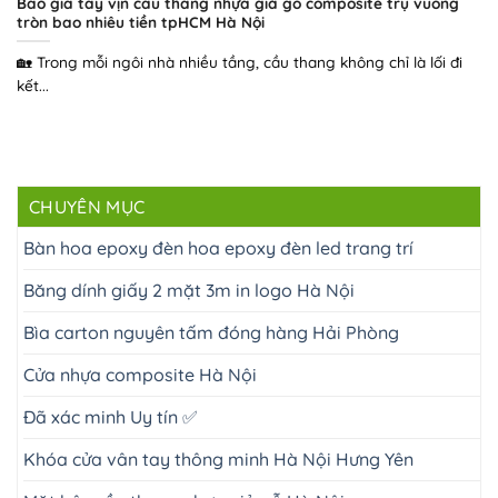
Báo giá tay vịn cầu thang nhựa giả gỗ composite trụ vuông
tròn bao nhiêu tiền tpHCM Hà Nội
🏡 Trong mỗi ngôi nhà nhiều tầng, cầu thang không chỉ là lối đi
kết...
CHUYÊN MỤC
Bàn hoa epoxy đèn hoa epoxy đèn led trang trí
Băng dính giấy 2 mặt 3m in logo Hà Nội
Bìa carton nguyên tấm đóng hàng Hải Phòng
Cửa nhựa composite Hà Nội
Đã xác minh Uy tín ✅
Khóa cửa vân tay thông minh Hà Nội Hưng Yên