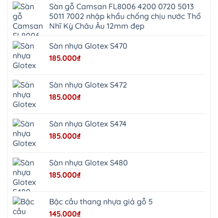
Đức
Giã
Sàn gỗ Camsan FL8006 4200 0720 5013
Phú
Kim
5011 7002 nhập khẩu chống chịu nước Thổ
Thọ
Anh
Hồng
Nhĩ Kỳ Châu Âu 12mm đẹp
Sơn
Phúc
Sơn
Sàn nhựa Glotex S470
Hương
Sơn
185.000
₫
tphcm
Chương
Mỹ
Phú
Sàn nhựa Glotex S472
Nghĩa
Xuân
185.000
₫
Mai
Phú
Thọ
Trần
Sàn nhựa Glotex S474
Phú
Hòa
185.000
₫
Phú
Quảng
Bị
Minh
Châu
Sàn nhựa Glotex S480
Ninh
Bình
185.000
₫
Quảng
Oai
Vật
Lại
Bậc cầu thang nhựa giả gỗ 5
Cổ
Đô
145.000
₫
Bất