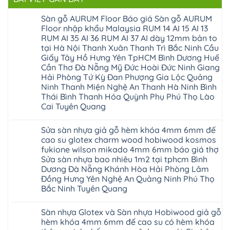
Sàn gỗ AURUM Floor Báo giá Sàn gỗ AURUM
Floor nhập khẩu Malaysia RUM 14 AI 15 AI 13
RUM AI 35 AI 36 RUM AI 37 AI dày 12mm bản to
tại Hà Nội Thanh Xuân Thanh Trì Bắc Ninh Cầu
Giấy Tây Hồ Hưng Yên TpHCM Bình Dương Huế
Cần Thơ Đà Nẵng Mỹ Đức Hoài Đức Ninh Giang
Hải Phòng Tứ Kỳ Đan Phượng Gia Lộc Quảng
Ninh Thanh Miện Nghệ An Thanh Hà Ninh Bình
Thái Bình Thanh Hóa Quỳnh Phụ Phú Thọ Lào
Cai Tuyên Quang
Không
có
Sửa sàn nhựa giả gỗ hèm khóa 4mm 6mm đế
bình
luận
cao su glotex charm wood hobiwood kosmos
ở
fukione wilson mikado 4mm 6mm báo giá thợ
Sàn
gỗ
Sửa sàn nhựa bao nhiêu 1m2 tại tphcm Bình
AURUM
Dương Đà Nẵng Khánh Hòa Hải Phòng Lâm
Floor
Báo
Đồng Hưng Yên Nghệ An Quảng Ninh Phú Thọ
giá
Bắc Ninh Tuyên Quang
Sàn
gỗ
Không
AURUM
có
Floor
Sàn nhựa Glotex và Sàn nhựa Hobiwood giả gỗ
bình
nhập
luận
hèm khóa 4mm 6mm đế cao su có hèm khóa
khẩu
ở