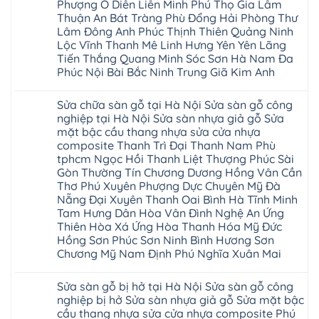
Mai
Phượng Ô Diên Liên Minh Phú Thọ Gia Lâm
cầu
Sửa
wood
Mỹ
thang
Thuận An Bát Tràng Phù Đổng Hải Phòng Thư
sàn
Charm
Hào
nhựa
gỗ
wood
Lâm Đông Anh Phúc Thịnh Thiên Quảng Ninh
Tiên
sửa
công
đế
Lữ
cửa
Lộc Vĩnh Thanh Mê Linh Hưng Yên Yên Lãng
nghiệp
cao
Từ
nhựa
tại
su
Tiến Thắng Quang Minh Sóc Sơn Hà Nam Đa
Liêm
composite
Hà
IXPE
Phù
Phúc Nội Bài Bắc Ninh Trung Giã Kim Anh
tpHCM
Nội
Phú
Cừ
Sài
Sửa
Thọ
Yên
Không
Gòn
sàn
Việt
Mỹ
có
Hoài
nhựa
Trì
Sửa chữa sàn gỗ tại Hà Nội Sửa sàn gỗ công
Thanh
bình
Đức
giả
Thanh
Xuân
luận
nghiệp tại Hà Nội Sửa sàn nhựa giả gỗ Sửa
Bình
gỗ
Xuân
Kim
ở
Dương
cong
Đoan
mặt bậc cầu thang nhựa sửa cửa nhựa
Động
Sửa
Thủ
vênh
Hùng
Văn
chữa
composite Thanh Trì Đại Thanh Nam Phù
Đức
Sửa
Thanh
Giang
sàn
Thanh
mặt
Ba
tphcm Ngọc Hồi Thanh Liệt Thượng Phúc Sài
Cầu
gỗ
Xuân
bậc
Cầu
Giấy
bị
Gòn Thường Tín Chương Dương Hồng Vân Cần
Thái
cầu
Giấy
Văn
phồng
Nguyên
thang
Thơ Phú Xuyên Phượng Dực Chuyên Mỹ Đà
Hạ
Lâm
tại
Phú
nhựa
Hòa
tphcm
Hà
Nẵng Đại Xuyên Thanh Oai Bình Hà Tĩnh Minh
Thọ
sửa
Cẩm
Khoái
Nội
Bắc
cửa
Tam Hưng Dân Hòa Vân Đình Nghệ An Ứng
Khê
Châu
Sửa
Giang
nhựa
Tây
Thiên Hòa Xá Ứng Hòa Thanh Hóa Mỹ Đức
sàn
Long
composite
Hồ
gỗ
Biên
Hồng Sơn Phúc Sơn Ninh Bình Hương Sơn
hoài
Yên
công
Hải
đức
Lập
Chương Mỹ Nam Định Phú Nghĩa Xuân Mai
nghiệp
Dương
đan
Thanh
tại
Hải
phượng
Sơn
Không
Hà
Phòng
tphcm
Phù
có
Nội
Bắc
Sửa sàn gỗ bị hở tại Hà Nội Sửa sàn gỗ công
thanh
Ninh
bình
Sửa
Ninh
oai
hưng
luận
nghiệp bị hở Sửa sàn nhựa giả gỗ Sửa mặt bậc
sàn
Gia
ứng
yên
ở
nhựa
Lâm
cầu thang nhựa sửa cửa nhựa composite Phú
hòa
Lâm
Sửa
giả