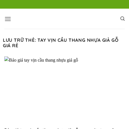
Bỏ
qua
nội
dung
LƯU TRỮ THẺ:
TAY VỊN CẦU THANG NHỰA GIẢ GỖ
GIÁ RẺ