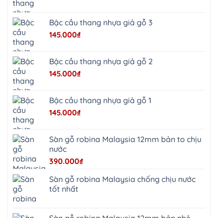
Bạt
Bắc
Ninh
Bậc cầu thang nhựa giả gỗ 3
Suối
Hai
145.000
₫
Ba
Vì
Yên
Bài
Bậc cầu thang nhựa giả gỗ 2
Sơn
Tây
145.000
₫
Hưng
Yên
Tùng
Thiện
Bậc cầu thang nhựa giả gỗ 1
Đoài
Phương
145.000
₫
Nha
Trang
Phúc
Thọ
Sàn gỗ robina Malaysia 12mm bản to chịu
Phúc
Lộc
nước
390.000
₫
Sàn gỗ robina Malaysia chống chịu nước
tốt nhất