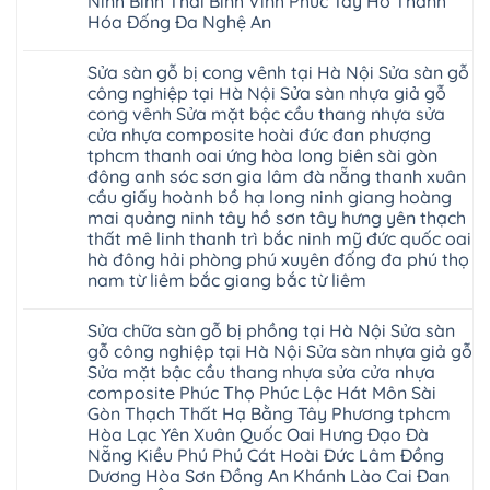
Ninh Bình Thái Bình Vĩnh Phúc Tây Hồ Thanh
báo
hèm
Hóa Đống Đa Nghệ An
giá
khóa
Dịch
giá
Không
vụ
rẻ
có
sửa
4mm
Sửa sàn gỗ bị cong vênh tại Hà Nội Sửa sàn gỗ
bình
chữa
6mm
luận
công nghiệp tại Hà Nội Sửa sàn nhựa giả gỗ
Sửa
8mm
ở
sàn
10mm
cong vênh Sửa mặt bậc cầu thang nhựa sửa
Sửa
nhựa
12mm
sàn
cửa nhựa composite hoài đức đan phượng
giả
tại
gỗ
gỗ
nhà
tphcm thanh oai ứng hòa long biên sài gòn
bị
hèm
Ziccos
ngấm
đông anh sóc sơn gia lâm đà nẵng thanh xuân
khóa
Flortex
nước
giá
cầu giấy hoành bồ hạ long ninh giang hoàng
Wilson
tại
rẻ
black
Hà
mai quảng ninh tây hồ sơn tây hưng yên thạch
4mm
Hobi
Nội
6mm
thất mê linh thanh trì bắc ninh mỹ đức quốc oai
wood
Sửa
8mm
Glotex
hà đông hải phòng phú xuyên đống đa phú thọ
sàn
10mm
Kosmos
gỗ
12mm
nam từ liêm bắc giang bắc từ liêm
Hobi
công
chịu
wood
nghiệp
Không
nước
Charm
tại
có
tại
wood
Sửa chữa sàn gỗ bị phồng tại Hà Nội Sửa sàn
Hà
bình
nhà
đế
Nội
luận
hà
gỗ công nghiệp tại Hà Nội Sửa sàn nhựa giả gỗ
cao
Sửa
ở
nội
su
Sửa mặt bậc cầu thang nhựa sửa cửa nhựa
sàn
Sửa
Ziccos
IXPE
nhựa
sàn
Flortex
composite Phúc Thọ Phúc Lộc Hát Môn Sài
Hưng
giả
gỗ
Wilson
Yên
Gòn Thạch Thất Hạ Bằng Tây Phương tphcm
gỗ
bị
black
Sài
cong
cong
Hòa Lạc Yên Xuân Quốc Oai Hưng Đạo Đà
Hobi
Gòn
vênh
vênh
wood
Ân
Nẵng Kiều Phú Phú Cát Hoài Đức Lâm Đồng
Sửa
tại
Glotex
Thi
mặt
Hà
Dương Hòa Sơn Đồng An Khánh Lào Cai Đan
Kosmos
Hoàng
bậc
Nội
Hobi