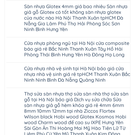
Quảng
ngót
TpHCM
gỗ
nhựa
hàng
có
Đà
Ninh
Gia
Sàn nhựa Glotex 4mm giá bao nhiêu Sàn nhựa
Bình
hèm
Glotex
quan
bình
Nẵng
Nghệ
Lâm
Dương
khóa
và
tâm
luận
Khánh
giả gỗ Glotex có tốt không sàn nhựa glotex
An
Thanh
Huế
uy
Sàn
ở
Hòa
Bắc
Xuân
của nước nào Hà Nội Thanh Xuân tpHCM Đà
Cần
tín
nhựa
Sàn
Hải
Ninh
Hà
Thơ
hàng
Fukione
nhựa
Nẵng Gia Lâm Phú Thọ Hải Phòng Sóc Sơn
Phòng
Tuyên
Nội
Đà
đầu
giả
Glotex
Lâm
Quang
Hoài
Ninh Bình Hưng Yên
Nẵng
đã
gỗ
và
Đồng
Thái
Đức
Mỹ
được
hèm
cửa
Hưng
Không
Nguyên
Từ
Đức
khẳng
khóa
nhựa
Yên
có
Liêm
Hoài
định
4mm
composite
Cửa nhựa phòng ngủ tại Hà Nội cửa composite
Nghệ
bình
Đan
Đức
tại
6mm
giả
An
luận
Phượng
báo giá rẻ Bắc Ninh Thanh Xuân Tây Hồ Hải
Ninh
Việt
đế
vân
Quảng
ở
Hưng
Giang
Nam
cao
gỗ
Phòng Thái Bình Hưng Yên Hà Đông Hạ Long
Ninh
Sàn
Yên
Hải
su
tạo
Phú
nhựa
Ninh
Phòng
Không
Hà
không
Thọ
Glotex
Bình
Tứ
có
Nội
gian
Bắc
4mm
Hải
Cửa nhựa nhà vệ sinh tại Hà Nội báo giá cửa
Kỳ
bình
sang
Ninh
giá
Phòng
Đan
luận
trọng
nhựa nhà vệ sinh giá rẻ tpHCM Thanh Xuân Bắc
Tuyên
bao
ở
Phượng
Quang
nhiêu
Ninh Ninh Bình Đà Nẵng Quảng Ninh
Cửa
Gia
Sàn
nhựa
Lộc
nhựa
Không
phòng
Quảng
giả
có
ngủ
Ninh
Thợ sửa sàn nhựa thợ sửa sàn nhà thợ sửa sàn
gỗ
bình
tại
Thanh
Glotex
luận
gỗ tại Hà Nội báo giá Dịch vụ sửa chữa Sửa
Hà
Miện
ở
có
Nội
Nghệ
sàn nhựa giả gỗ hèm khóa giá rẻ 4mm 6mm
Cửa
tốt
cửa
An
nhựa
không
8mm 10mm 12mm tại nhà Ziccos Flortex
composite
Thanh
nhà
sàn
báo
Hà
Wilson black Hobi wood Glotex Kosmos Hobi
vệ
nhựa
giá
Ninh
sinh
glotex
wood Charm wood đế cao su IXPE Hưng Yên
rẻ
Bình
tại
của
Bắc
Sài Gòn Ân Thi Hoàng Mai Mỹ Hào Tiên Lữ Từ
Thái
Hà
nước
Ninh
Bình
Nội
Liêm Phù Cừ Yên Mỹ Thanh Xuân Kim Động
nào