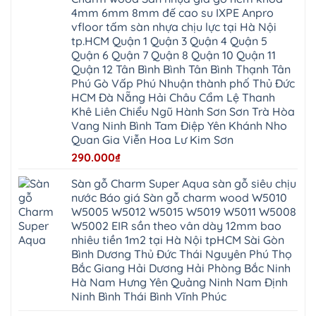
Việt
Hưng
IXPE
Phòng
4mm 6mm 8mm đế cao su IXPE Anpro
Hưng
Dân
pvc
Thư
Phúc
Hòa
vfloor tấm sàn nhựa chịu lực tại Hà Nội
spc
Lâm
Lợi
Vân
Bắc
Đông
tp.HCM Quận 1 Quận 3 Quận 4 Quận 5
Hà
Đình
Ninh
Anh
Đông
Nghệ
Quận 6 Quận 7 Quận 8 Quận 10 Quận 11
Phú
Phúc
Quảng
An
Xuyên
Thịnh
Ninh
Quận 12 Tân Bình Bình Tân Bình Thạnh Tân
Ứng
Phượng
Thiên
Dương
Thiên
Dực
Phú Gò Vấp Phú Nhuận thành phố Thủ Đức
Quảng
Nội
Hòa
Chuyên
Ninh
Yên
HCM Đà Nẵng Hải Châu Cẩm Lệ Thanh
Xá
Mỹ
Lộc
Nghĩa
Ứng
Đại
Vĩnh
Khê Liên Chiểu Ngũ Hành Sơn Sơn Trà Hòa
Phú
Hòa
Xuyên
Thanh
Phú
Vang Ninh Bình Tam Điệp Yên Khánh Nho
Thanh
Đà
Mê
Thọ
Hóa
Nẵng
Linh
Quan Gia Viễn Hoa Lư Kim Sơn
Lương
Mỹ
Thanh
Hưng
Kiến
Đức
Oai
Yên
290.000
₫
Hưng
Hồng
Bình
Yên
Sơn
Minh
Lãng
Phúc
Sàn gỗ Charm Super Aqua sàn gỗ siêu chịu
Tam
Tiến
Sơn
Hưng
Thắng
nước Báo giá Sàn gỗ charm wood W5010
Ninh
Dân
Quang
Bình
Hòa
W5005 W5012 W5015 W5019 W5011 W5008
Minh
Hương
Vân
Sóc
W5002 EIR sần theo vân dày 12mm bao
Sơn
Đình
Sơn
Chương
Hà
Hà
nhiêu tiền 1m2 tại Hà Nội tpHCM Sài Gòn
Mỹ
Nội
Nam
Bình Dương Thủ Đức Thái Nguyên Phú Thọ
Nam
Ứng
Đa
Định
Thiên
Phúc
Bắc Giang Hải Dương Hải Phòng Bắc Ninh
Phú
Hòa
Nội
Nghĩa
Hà Nam Hưng Yên Quảng Ninh Nam Định
Xá
Bài
Xuân
Ứng
Bắc
Ninh Bình Thái Bình Vĩnh Phúc
Mai
Hòa
Ninh
Mỹ
Trung