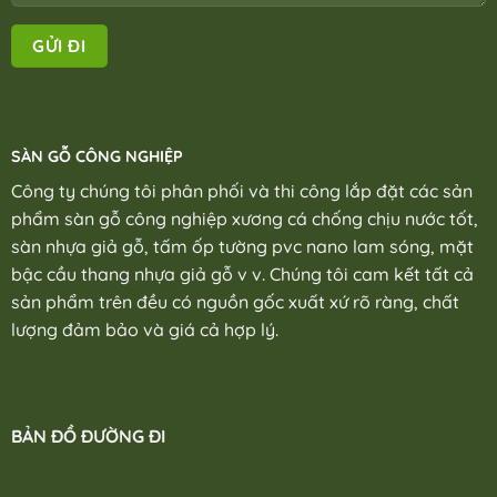
SÀN GỖ CÔNG NGHIỆP
Công ty chúng tôi phân phối và thi công lắp đặt các sản
phẩm sàn gỗ công nghiệp xương cá chống chịu nước tốt,
sàn nhựa giả gỗ, tấm ốp tường pvc nano lam sóng, mặt
bậc cầu thang nhựa giả gỗ v v. Chúng tôi cam kết tất cả
sản phẩm trên đều có nguồn gốc xuất xứ rõ ràng, chất
lượng đảm bảo và giá cả hợp lý.
BẢN ĐỒ ĐƯỜNG ĐI