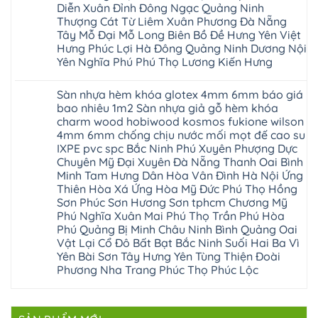
Hà
long
Thao
chữa
Diễn Xuân Đỉnh Đông Ngạc Quảng Ninh
gỗ
Nam
biên
Tam
sàn
Sửa
Thượng Cát Từ Liêm Xuân Phương Đà Nẵng
Hà
sài
Nông
gỗ
mặt
Nội
gòn
hải
tại
Tây Mỗ Đại Mỗ Long Biên Bồ Đề Hưng Yên Việt
bậc
Hưng
đông
phòng
Hà
cầu
Hưng Phúc Lợi Hà Đông Quảng Ninh Dương Nội
Yên
anh
Thanh
Nội
thang
Đông
sóc
Thủy
Sửa
Yên Nghĩa Phú Phú Thọ Lương Kiến Hưng
nhựa
Anh
sơn
Tân
sàn
sửa
Quảng
gia
Không
Sơn
gỗ
cửa
Ninh
lâm
có
công
nhựa
Sàn nhựa hèm khóa glotex 4mm 6mm báo giá
Nam
đà
bình
nghiệp
composite
Định
nẵng
luận
tại
bao nhiêu 1m2 Sàn nhựa giả gỗ hèm khóa
Phúc
Sóc
ở
thanh
Hà
Thọ
charm wood hobiwood kosmos fukione wilson
Sơn
Sửa
xuân
Nội
Phúc
Ninh
sàn
cầu
4mm 6mm chống chịu nước mối mọt đế cao su
Sửa
Lộc
Bình
gỗ
giấy
sàn
Hát
IXPE pvc spc Bắc Ninh Phú Xuyên Phượng Dực
Thái
bị
hoành
nhựa
Môn
Bình
hở
bồ
Chuyên Mỹ Đại Xuyên Đà Nẵng Thanh Oai Bình
giả
Sài
Vĩnh
tại
hạ
gỗ
Minh Tam Hưng Dân Hòa Vân Đình Hà Nội Ứng
Gòn
Phúc
Hà
long
Sửa
Thạch
Tây
Nội
Thiên Hòa Xá Ứng Hòa Mỹ Đức Phú Thọ Hồng
ninh
mặt
Thất
Hồ
Sửa
giang
bậc
Sơn Phúc Sơn Hương Sơn tphcm Chương Mỹ
Hạ
Thanh
sàn
hoàng
cầu
Bằng
Hóa
Phú Nghĩa Xuân Mai Phú Thọ Trần Phú Hòa
gỗ
mai
thang
Tây
Đống
công
quảng
nhựa
Phú Quảng Bị Minh Châu Ninh Bình Quảng Oai
Phương
Đa
nghiệp
ninh
sửa
tphcm
Vật Lại Cổ Đô Bất Bạt Bắc Ninh Suối Hai Ba Vì
Nghệ
bị
tây
cửa
Hòa
An
hở
hồ
nhựa
Yên Bài Sơn Tây Hưng Yên Tùng Thiện Đoài
Lạc
Sửa
sơn
composite
Yên
Phương Nha Trang Phúc Thọ Phúc Lộc
sàn
tây
Thanh
Xuân
nhựa
hưng
Trì
Quốc
Không
giả
yên
Đại
Oai
có
gỗ
thạch
Thanh
Hưng
bình
Sửa
thất
Nam
Đạo
luận
mặt
mê