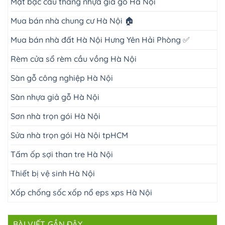
Mặt bậc cầu thang nhựa giả gỗ Hà Nội
Mua bán nhà chung cư Hà Nội 🏠
Mua bán nhà đất Hà Nội Hưng Yên Hải Phòng ✅
Rèm cửa sổ rèm cầu vồng Hà Nội
Sàn gỗ công nghiệp Hà Nội
Sàn nhựa giả gỗ Hà Nội
Sơn nhà trọn gói Hà Nội
Sửa nhà trọn gói Hà Nội tpHCM
Tấm ốp sợi than tre Hà Nội
Thiết bị vệ sinh Hà Nội
Xốp chống sốc xốp nổ eps xps Hà Nội
BÀI VIẾT GẦN ĐÂY