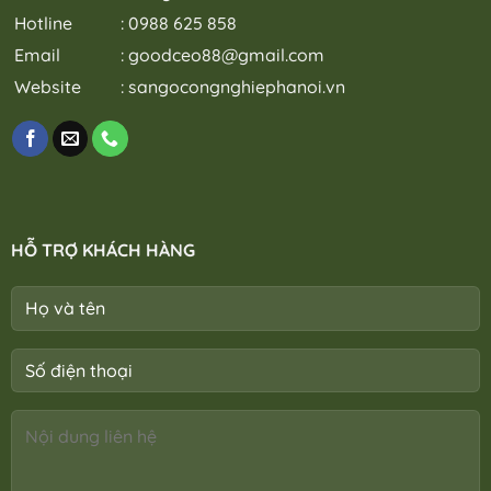
Hotline
: 0988 625 858
Email
:
goodceo88@gmail.com
Website
:
sangocongnghiephanoi.vn
HỖ TRỢ KHÁCH HÀNG