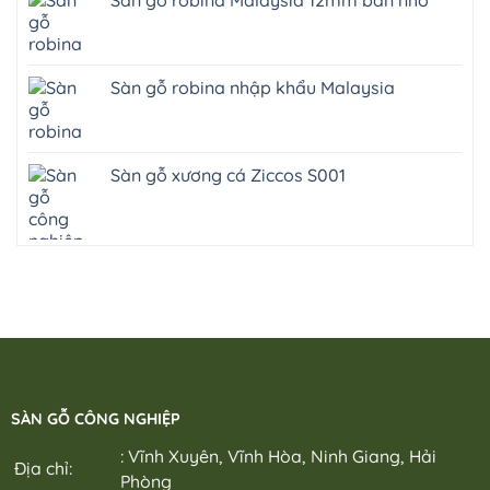
Sàn gỗ robina Malaysia 12mm bản nhỏ
Sàn gỗ robina nhập khẩu Malaysia
Sàn gỗ xương cá Ziccos S001
SÀN GỖ CÔNG NGHIỆP
: Vĩnh Xuyên, Vĩnh Hòa, Ninh Giang, Hải
Địa chỉ:
Phòng