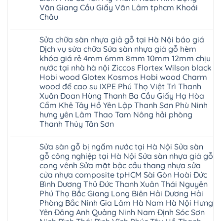
Thanh
Thanh
báo
Hà
Văn Giang Cầu Giấy Văn Lâm tphcm Khoái
Xuân
Hóa
giá
Nội
Tây
Quỳnh
Châu
cửa
Thanh
Hồ
Phụ
nhựa
Xuân
Hải
Phú
Không
nhà
tpHCM
Phòng
Thọ
có
vệ
Đà
Sửa chữa sàn nhựa giả gỗ tại Hà Nội báo giá
Thái
Lào
bình
sinh
Nẵng
Bình
Cai
luận
Dịch vụ sửa chữa Sửa sàn nhựa giả gỗ hèm
giá
Gia
Hưng
Tuyên
ở
rẻ
Lâm
khóa giá rẻ 4mm 6mm 8mm 10mm 12mm chịu
Yên
Quang
Thợ
tpHCM
Phú
Hà
sửa
nước tại nhà hà nội Ziccos Flortex Wilson black
Thanh
Thọ
Đông
sàn
Xuân
Hải
Hobi wood Glotex Kosmos Hobi wood Charm
Hạ
nhựa
Bắc
Phòng
Long
thợ
wood đế cao su IXPE Phú Thọ Việt Trì Thanh
Ninh
Sóc
sửa
Ninh
Sơn
Xuân Đoan Hùng Thanh Ba Cầu Giấy Hạ Hòa
sàn
Bình
Ninh
nhà
Cẩm Khê Tây Hồ Yên Lập Thanh Sơn Phù Ninh
Đà
Bình
thợ
Nẵng
Hưng
hưng yên Lâm Thao Tam Nông hải phòng
sửa
Quảng
Yên
Thanh Thủy Tân Sơn
sàn
Ninh
gỗ
Không
tại
có
Hà
Sửa sàn gỗ bị ngấm nước tại Hà Nội Sửa sàn
bình
Nội
luận
gỗ công nghiệp tại Hà Nội Sửa sàn nhựa giả gỗ
báo
ở
giá
cong vênh Sửa mặt bậc cầu thang nhựa sửa
Sửa
Dịch
chữa
cửa nhựa composite tpHCM Sài Gòn Hoài Đức
vụ
sàn
sửa
Bình Dương Thủ Đức Thanh Xuân Thái Nguyên
nhựa
chữa
giả
Phú Thọ Bắc Giang Long Biên Hải Dương Hải
Sửa
gỗ
sàn
Phòng Bắc Ninh Gia Lâm Hà Nam Hà Nội Hưng
tại
nhựa
Hà
Yên Đông Anh Quảng Ninh Nam Định Sóc Sơn
giả
Nội
gỗ