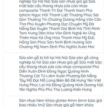
luận
nghiệp tại Hà Nội Sửa sàn nhựa giả gỗ Sửa
Bình
gỗ
Xuân
Kim
ở
Dương
cong
Đoan
mặt bậc cầu thang nhựa sửa cửa nhựa
Động
Sửa
Thủ
vênh
Hùng
Văn
chữa
composite Thanh Trì Đại Thanh Nam Phù
Đức
Sửa
Thanh
Giang
sàn
Thanh
mặt
Ba
tphcm Ngọc Hồi Thanh Liệt Thượng Phúc Sài
Cầu
gỗ
Xuân
bậc
Cầu
Giấy
bị
Gòn Thường Tín Chương Dương Hồng Vân Cần
Thái
cầu
Giấy
Văn
phồng
Nguyên
thang
Thơ Phú Xuyên Phượng Dực Chuyên Mỹ Đà
Hạ
Lâm
tại
Phú
nhựa
Hòa
tphcm
Hà
Nẵng Đại Xuyên Thanh Oai Bình Hà Tĩnh Minh
Thọ
sửa
Cẩm
Khoái
Nội
Bắc
cửa
Tam Hưng Dân Hòa Vân Đình Nghệ An Ứng
Khê
Châu
Sửa
Giang
nhựa
Tây
Thiên Hòa Xá Ứng Hòa Thanh Hóa Mỹ Đức
sàn
Long
composite
Hồ
gỗ
Biên
Hồng Sơn Phúc Sơn Ninh Bình Hương Sơn
hoài
Yên
công
Hải
đức
Lập
Chương Mỹ Nam Định Phú Nghĩa Xuân Mai
nghiệp
Dương
đan
Thanh
tại
Hải
phượng
Sơn
Không
Hà
Phòng
tphcm
Phù
có
Nội
Bắc
Sửa sàn gỗ bị hở tại Hà Nội Sửa sàn gỗ công
thanh
Ninh
bình
Sửa
Ninh
oai
hưng
luận
nghiệp bị hở Sửa sàn nhựa giả gỗ Sửa mặt bậc
sàn
Gia
ứng
yên
ở
nhựa
Lâm
cầu thang nhựa sửa cửa nhựa composite Phú
hòa
Lâm
Sửa
giả
Hà
long
Thao
chữa
Diễn Xuân Đỉnh Đông Ngạc Quảng Ninh
gỗ
Nam
biên
Tam
sàn
Sửa
Thượng Cát Từ Liêm Xuân Phương Đà Nẵng
Hà
sài
Nông
gỗ
mặt
Nội
gòn
hải
tại
Tây Mỗ Đại Mỗ Long Biên Bồ Đề Hưng Yên Việt
bậc
Hưng
đông
phòng
Hà
cầu
Hưng Phúc Lợi Hà Đông Quảng Ninh Dương Nội
Yên
anh
Thanh
Nội
thang
Đông
sóc
Thủy
Sửa
Yên Nghĩa Phú Phú Thọ Lương Kiến Hưng
nhựa
Anh
sơn
Tân
sàn
sửa
Quảng
gia
Không
Sơn
gỗ
cửa
Ninh
lâm
có
công
nhựa
Sàn nhựa hèm khóa glotex 4mm 6mm báo giá
Nam
đà
bình
nghiệp
composite
Định
nẵng
luận
tại
bao nhiêu 1m2 Sàn nhựa giả gỗ hèm khóa
Phúc
Sóc
ở
thanh