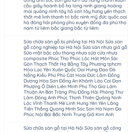
đông anh sóc sơn gia lâm đà nẵng thanh xuân
khóa
Flortex
nước
giá
cầu giấy hoành bồ hạ long ninh giang hoàng
Wilson
tại
rẻ
black
Hà
mai quảng ninh tây hồ sơn tây hưng yên thạch
4mm
Hobi
Nội
6mm
thất mê linh thanh trì bắc ninh mỹ đức quốc oai
wood
Sửa
8mm
Glotex
hà đông hải phòng phú xuyên đống đa phú thọ
sàn
10mm
Kosmos
gỗ
12mm
nam từ liêm bắc giang bắc từ liêm
Hobi
công
chịu
wood
nghiệp
Không
nước
Charm
tại
có
tại
wood
Sửa chữa sàn gỗ bị phồng tại Hà Nội Sửa sàn
Hà
bình
nhà
đế
Nội
luận
hà
gỗ công nghiệp tại Hà Nội Sửa sàn nhựa giả gỗ
cao
Sửa
ở
nội
su
Sửa mặt bậc cầu thang nhựa sửa cửa nhựa
sàn
Sửa
Ziccos
IXPE
nhựa
sàn
Flortex
composite Phúc Thọ Phúc Lộc Hát Môn Sài
Hưng
giả
gỗ
Wilson
Yên
Gòn Thạch Thất Hạ Bằng Tây Phương tphcm
gỗ
bị
black
Sài
cong
cong
Hòa Lạc Yên Xuân Quốc Oai Hưng Đạo Đà
Hobi
Gòn
vênh
vênh
wood
Ân
Nẵng Kiều Phú Phú Cát Hoài Đức Lâm Đồng
Sửa
tại
Glotex
Thi
mặt
Hà
Dương Hòa Sơn Đồng An Khánh Lào Cai Đan
Kosmos
Hoàng
bậc
Nội
Hobi
Mai
Phượng Ô Diên Liên Minh Phú Thọ Gia Lâm
cầu
Sửa
wood
Mỹ
thang
Thuận An Bát Tràng Phù Đổng Hải Phòng Thư
sàn
Charm
Hào
nhựa
gỗ
wood
Lâm Đông Anh Phúc Thịnh Thiên Quảng Ninh
Tiên
sửa
công
đế
Lữ
cửa
Lộc Vĩnh Thanh Mê Linh Hưng Yên Yên Lãng
nghiệp
cao
Từ
nhựa
tại
su
Tiến Thắng Quang Minh Sóc Sơn Hà Nam Đa
Liêm
composite
Hà
IXPE
Phù
Phúc Nội Bài Bắc Ninh Trung Giã Kim Anh
tpHCM
Nội
Phú
Cừ
Sài
Sửa
Thọ
Yên
Không
Gòn
sàn
Việt
Mỹ
có
Hoài
nhựa
Trì
Sửa chữa sàn gỗ tại Hà Nội Sửa sàn gỗ công
Thanh
bình
Đức
giả
Thanh
Xuân