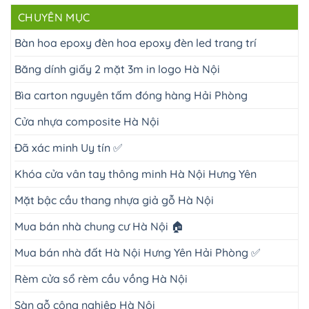
CHUYÊN MỤC
Bàn hoa epoxy đèn hoa epoxy đèn led trang trí
Băng dính giấy 2 mặt 3m in logo Hà Nội
Bìa carton nguyên tấm đóng hàng Hải Phòng
Cửa nhựa composite Hà Nội
Đã xác minh Uy tín ✅
Khóa cửa vân tay thông minh Hà Nội Hưng Yên
Mặt bậc cầu thang nhựa giả gỗ Hà Nội
Mua bán nhà chung cư Hà Nội 🏠
Mua bán nhà đất Hà Nội Hưng Yên Hải Phòng ✅
Rèm cửa sổ rèm cầu vồng Hà Nội
Sàn gỗ công nghiệp Hà Nội