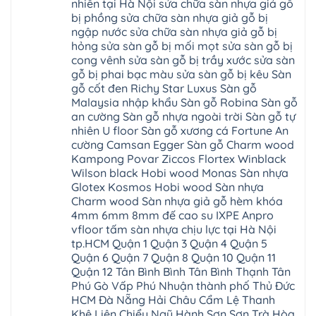
Sơn
nhiên tại Hà Nội sửa chữa sàn nhựa giả gỗ
Đông
phòng
Dương
Sàn
Đồng
Ngạc
phú
Hồng
bị phồng sửa chữa sàn nhựa giả gỗ bị
nhựa
An
Quảng
xuyên
Vân
giả
Khánh
ngập nước sửa chữa sàn nhựa giả gỗ bị
Ninh
đống
Cần
gỗ
Lào
Thượng
đa
Thơ
hỏng sửa sàn gỗ bị mối mọt sửa sàn gỗ bị
hèm
Cai
Cát
phú
Phú
khóa
Đan
cong vênh sửa sàn gỗ bị trầy xước sửa sàn
Từ
thọ
Xuyên
charm
Phượng
Liêm
nam
Phượng
gỗ bị phai bạc màu sửa sàn gỗ bị kêu Sàn
wood
Ô
Xuân
từ
Dực
hobiwood
Diên
Phương
gỗ cốt đen Richy Star Luxus Sàn gỗ
liêm
Chuyên
kosmos
Liên
Đà
bắc
Mỹ
fukione
Malaysia nhập khẩu Sàn gỗ Robina Sàn gỗ
Minh
Nẵng
giang
Đà
wilson
Phú
Tây
bắc
an cường Sàn gỗ nhựa ngoài trời Sàn gỗ tự
Nẵng
4mm
Thọ
Mỗ
từ
Đại
6mm
Gia
nhiên U floor Sàn gỗ xương cá Fortune An
Đại
liêm
Xuyên
chống
Lâm
Mỗ
cường Camsan Egger Sàn gỗ Charm wood
Thanh
chịu
Thuận
Long
Oai
nước
An
Kampong Povar Ziccos Flortex Winblack
Biên
Bình
mối
Bát
Bồ
Hà
Wilson black Hobi wood Monas Sàn nhựa
mọt
Tràng
Đề
Tĩnh
đế
Phù
Glotex Kosmos Hobi wood Sàn nhựa
Hưng
Minh
cao
Đổng
Yên
Tam
Charm wood Sàn nhựa giả gỗ hèm khóa
su
Hải
Việt
Hưng
IXPE
Phòng
4mm 6mm 8mm đế cao su IXPE Anpro
Hưng
Dân
pvc
Thư
Phúc
Hòa
vfloor tấm sàn nhựa chịu lực tại Hà Nội
spc
Lâm
Lợi
Vân
Bắc
Đông
tp.HCM Quận 1 Quận 3 Quận 4 Quận 5
Hà
Đình
Ninh
Anh
Đông
Nghệ
Quận 6 Quận 7 Quận 8 Quận 10 Quận 11
Phú
Phúc
Quảng
An
Xuyên
Thịnh
Ninh
Quận 12 Tân Bình Bình Tân Bình Thạnh Tân
Ứng
Phượng
Thiên
Dương
Thiên
Dực
Phú Gò Vấp Phú Nhuận thành phố Thủ Đức
Quảng
Nội
Hòa
Chuyên
Ninh
Yên
HCM Đà Nẵng Hải Châu Cẩm Lệ Thanh
Xá
Mỹ
Lộc
Nghĩa
Ứng
Đại
Vĩnh
Khê Liên Chiểu Ngũ Hành Sơn Sơn Trà Hòa
Phú