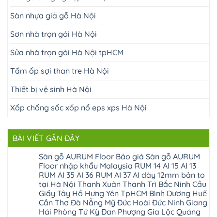
Sàn nhựa giả gỗ Hà Nội
Sơn nhà trọn gói Hà Nội
Sửa nhà trọn gói Hà Nội tpHCM
Tấm ốp sợi than tre Hà Nội
Thiết bị vệ sinh Hà Nội
Xốp chống sốc xốp nổ eps xps Hà Nội
BÀI VIẾT GẦN ĐÂY
Sàn gỗ AURUM Floor Báo giá Sàn gỗ AURUM
Floor nhập khẩu Malaysia RUM 14 AI 15 AI 13
RUM AI 35 AI 36 RUM AI 37 AI dày 12mm bản to
tại Hà Nội Thanh Xuân Thanh Trì Bắc Ninh Cầu
Giấy Tây Hồ Hưng Yên TpHCM Bình Dương Huế
Cần Thơ Đà Nẵng Mỹ Đức Hoài Đức Ninh Giang
Hải Phòng Tứ Kỳ Đan Phượng Gia Lộc Quảng