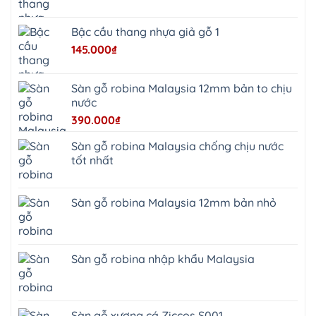
Yên
Tùng
Thiện
Bậc cầu thang nhựa giả gỗ 1
Đoài
Phương
145.000
₫
Nha
Trang
Phúc
Thọ
Sàn gỗ robina Malaysia 12mm bản to chịu
Phúc
Lộc
nước
390.000
₫
Sàn gỗ robina Malaysia chống chịu nước
tốt nhất
Sàn gỗ robina Malaysia 12mm bản nhỏ
Sàn gỗ robina nhập khẩu Malaysia
Sàn gỗ xương cá Ziccos S001