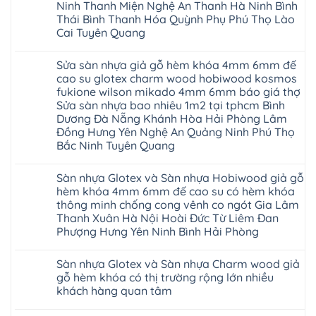
Ninh Thanh Miện Nghệ An Thanh Hà Ninh Bình
Thái Bình Thanh Hóa Quỳnh Phụ Phú Thọ Lào
Cai Tuyên Quang
Không
có
Sửa sàn nhựa giả gỗ hèm khóa 4mm 6mm đế
bình
luận
cao su glotex charm wood hobiwood kosmos
ở
fukione wilson mikado 4mm 6mm báo giá thợ
Sàn
gỗ
Sửa sàn nhựa bao nhiêu 1m2 tại tphcm Bình
AURUM
Dương Đà Nẵng Khánh Hòa Hải Phòng Lâm
Floor
Báo
Đồng Hưng Yên Nghệ An Quảng Ninh Phú Thọ
giá
Bắc Ninh Tuyên Quang
Sàn
gỗ
Không
AURUM
có
Floor
Sàn nhựa Glotex và Sàn nhựa Hobiwood giả gỗ
bình
nhập
luận
hèm khóa 4mm 6mm đế cao su có hèm khóa
khẩu
ở
Malaysia
thông minh chống cong vênh co ngót Gia Lâm
Sửa
RUM
sàn
Thanh Xuân Hà Nội Hoài Đức Từ Liêm Đan
14
nhựa
Phượng Hưng Yên Ninh Bình Hải Phòng
AI
giả
15
gỗ
Không
AI
hèm
có
13
khóa
Sàn nhựa Glotex và Sàn nhựa Charm wood giả
bình
RUM
4mm
luận
gỗ hèm khóa có thị trường rộng lớn nhiều
AI
6mm
ở
35
đế
khách hàng quan tâm
Sàn
AI
cao
nhựa
36
Không
su
Glotex
RUM
có
glotex