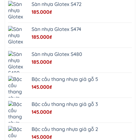
Phú
Sàn nhựa Glotex S472
Nghĩa
Xuân
185.000
₫
Mai
Phú
Thọ
Trần
Sàn nhựa Glotex S474
Phú
Hòa
185.000
₫
Phú
Quảng
Bị
Minh
Châu
Sàn nhựa Glotex S480
Ninh
Bình
185.000
₫
Quảng
Oai
Vật
Lại
Bậc cầu thang nhựa giả gỗ 5
Cổ
Đô
145.000
₫
Bất
Bạt
Bắc
Ninh
Bậc cầu thang nhựa giả gỗ 3
Suối
Hai
145.000
₫
Ba
Vì
Yên
Bài
Bậc cầu thang nhựa giả gỗ 2
Sơn
Tây
145.000
₫
Hưng