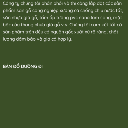
Công ty chúng tôi phân phối và thi công lắp đặt các sản
phẩm sàn gỗ công nghiệp xương cá chống chịu nước tốt,
sàn nhựa giả gỗ, tấm ốp tường pvc nano lam sóng, mặt
bậc cầu thang nhựa giả gỗ v v. Chúng tôi cam kết tất cả
sản phẩm trên đều có nguồn gốc xuất xứ rõ ràng, chất
lượng đảm bảo và giá cả hợp lý.
BẢN ĐỒ ĐƯỜNG ĐI