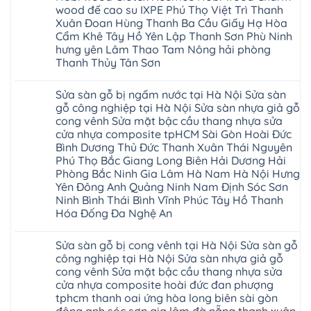
Bắc
Phòng
Long
thợ
wood đế cao su IXPE Phú Thọ Việt Trì Thanh
Ninh
Sóc
sửa
Ninh
Sơn
Xuân Đoan Hùng Thanh Ba Cầu Giấy Hạ Hòa
sàn
Bình
Ninh
nhà
Cẩm Khê Tây Hồ Yên Lập Thanh Sơn Phù Ninh
Đà
Bình
thợ
Nẵng
Hưng
hưng yên Lâm Thao Tam Nông hải phòng
sửa
Quảng
Yên
Thanh Thủy Tân Sơn
sàn
Ninh
gỗ
Không
tại
có
Hà
Sửa sàn gỗ bị ngấm nước tại Hà Nội Sửa sàn
bình
Nội
luận
gỗ công nghiệp tại Hà Nội Sửa sàn nhựa giả gỗ
báo
ở
giá
cong vênh Sửa mặt bậc cầu thang nhựa sửa
Sửa
Dịch
chữa
cửa nhựa composite tpHCM Sài Gòn Hoài Đức
vụ
sàn
sửa
Bình Dương Thủ Đức Thanh Xuân Thái Nguyên
nhựa
chữa
giả
Phú Thọ Bắc Giang Long Biên Hải Dương Hải
Sửa
gỗ
sàn
Phòng Bắc Ninh Gia Lâm Hà Nam Hà Nội Hưng
tại
nhựa
Hà
Yên Đông Anh Quảng Ninh Nam Định Sóc Sơn
giả
Nội
gỗ
Ninh Bình Thái Bình Vĩnh Phúc Tây Hồ Thanh
báo
hèm
Hóa Đống Đa Nghệ An
giá
khóa
Dịch
giá
Không
vụ
rẻ
có
sửa
4mm
Sửa sàn gỗ bị cong vênh tại Hà Nội Sửa sàn gỗ
bình
chữa
6mm
luận
công nghiệp tại Hà Nội Sửa sàn nhựa giả gỗ
Sửa
8mm
ở
sàn
10mm
cong vênh Sửa mặt bậc cầu thang nhựa sửa
Sửa
nhựa
12mm
sàn
cửa nhựa composite hoài đức đan phượng
giả
tại
gỗ
gỗ
nhà
tphcm thanh oai ứng hòa long biên sài gòn
bị
hèm
Ziccos
ngấm