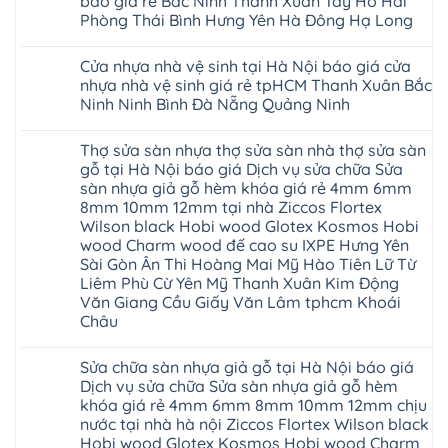
báo giá rẻ Bắc Ninh Thanh Xuân Tây Hồ Hải
Ninh
Việt
đế
vân
Quảng
ở
Hưng
Giang
Nam
cao
gỗ
Phòng Thái Bình Hưng Yên Hà Đông Hạ Long
Ninh
Sàn
Yên
Hải
su
tạo
Phú
nhựa
Ninh
Phòng
Không
Hà
không
Thọ
Glotex
Bình
Tứ
có
Nội
gian
Bắc
4mm
Hải
Cửa nhựa nhà vệ sinh tại Hà Nội báo giá cửa
Kỳ
bình
sang
Ninh
giá
Phòng
Đan
luận
trọng
nhựa nhà vệ sinh giá rẻ tpHCM Thanh Xuân Bắc
Tuyên
bao
ở
Phượng
Quang
nhiêu
Ninh Ninh Bình Đà Nẵng Quảng Ninh
Cửa
Gia
Sàn
nhựa
Lộc
nhựa
Không
phòng
Quảng
giả
có
ngủ
Ninh
Thợ sửa sàn nhựa thợ sửa sàn nhà thợ sửa sàn
gỗ
bình
tại
Thanh
Glotex
luận
gỗ tại Hà Nội báo giá Dịch vụ sửa chữa Sửa
Hà
Miện
ở
có
Nội
Nghệ
sàn nhựa giả gỗ hèm khóa giá rẻ 4mm 6mm
Cửa
tốt
cửa
An
nhựa
không
8mm 10mm 12mm tại nhà Ziccos Flortex
composite
Thanh
nhà
sàn
báo
Hà
Wilson black Hobi wood Glotex Kosmos Hobi
vệ
nhựa
giá
Ninh
sinh
glotex
wood Charm wood đế cao su IXPE Hưng Yên
rẻ
Bình
tại
của
Bắc
Sài Gòn Ân Thi Hoàng Mai Mỹ Hào Tiên Lữ Từ
Thái
Hà
nước
Ninh
Bình
Nội
Liêm Phù Cừ Yên Mỹ Thanh Xuân Kim Động
nào
Thanh
Thanh
báo
Hà
Văn Giang Cầu Giấy Văn Lâm tphcm Khoái
Xuân
Hóa
giá
Nội
Tây
Quỳnh
Châu
cửa
Thanh
Hồ
Phụ
nhựa
Xuân
Hải
Phú
Không
nhà
tpHCM
Phòng
Thọ
có
vệ
Đà
Sửa chữa sàn nhựa giả gỗ tại Hà Nội báo giá
Thái
Lào
bình
sinh
Nẵng
Bình
Cai
luận
Dịch vụ sửa chữa Sửa sàn nhựa giả gỗ hèm
giá
Gia
Hưng
Tuyên
ở
rẻ
Lâm
khóa giá rẻ 4mm 6mm 8mm 10mm 12mm chịu
Yên
Quang
Thợ
tpHCM
Phú
Hà
sửa
nước tại nhà hà nội Ziccos Flortex Wilson black
Thanh
Thọ
Đông
sàn
Xuân
Hải
Hobi wood Glotex Kosmos Hobi wood Charm
Hạ
nhựa