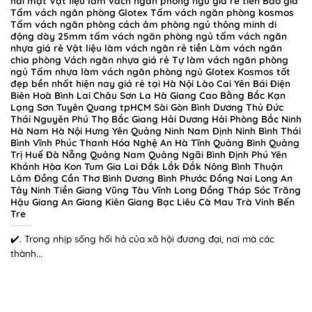
hai mặt Vật liệu làm vách ngăn phòng ngủ giá rẻ tiền Báo giá
Tấm vách ngăn phòng Glotex Tấm vách ngăn phòng kosmos
Tấm vách ngăn phòng cách âm phòng ngủ thông minh di
động dày 25mm tấm vách ngăn phòng ngủ tấm vách ngăn
nhựa giá rẻ Vật liệu làm vách ngăn rẻ tiền Làm vách ngăn
chia phòng Vách ngăn nhựa giá rẻ Tự làm vách ngăn phòng
ngủ Tấm nhựa làm vách ngăn phòng ngủ Glotex Kosmos tốt
đẹp bền nhất hiện nay giá rẻ tại Hà Nội Lào Cai Yên Bái Điện
Biên Hoà Bình Lai Châu Sơn La Hà Giang Cao Bằng Bắc Kạn
Lạng Sơn Tuyên Quang tpHCM Sài Gòn Bình Dương Thủ Đức
Thái Nguyên Phú Thọ Bắc Giang Hải Dương Hải Phòng Bắc Ninh
Hà Nam Hà Nội Hưng Yên Quảng Ninh Nam Định Ninh Bình Thái
Bình Vĩnh Phúc Thanh Hóa Nghệ An Hà Tĩnh Quảng Bình Quảng
Trị Huế Đà Nẵng Quảng Nam Quảng Ngãi Bình Định Phú Yên
Khánh Hòa Kon Tum Gia Lai Đắk Lắk Đắk Nông Bình Thuận
Lâm Đồng Cần Thơ Bình Dương Bình Phước Đồng Nai Long An
Tây Ninh Tiền Giang Vũng Tàu Vĩnh Long Đồng Tháp Sóc Trăng
Hậu Giang An Giang Kiên Giang Bạc Liêu Cà Mau Trà Vinh Bến
Tre
✔️. Trong nhịp sống hối hả của xã hội đương đại, nơi mà các
thành...