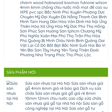
Hà
Thọ
charm wood hobiwood kosmos fukione wilson
Sơn
Sửa
xuân
Nội
Phúc
Ninh
sàn
cầu
4mm 6mm chống chịu nước mối mọt đế cao su
Sửa
Lộc
Bình
gỗ
giấy
sàn
Hát
IXPE pvc spc Bắc Ninh Phú Xuyên Phượng Dực
Thái
bị
hoành
nhựa
Môn
Bình
hở
bồ
Chuyên Mỹ Đại Xuyên Đà Nẵng Thanh Oai Bình
giả
Sài
Vĩnh
tại
hạ
gỗ
Minh Tam Hưng Dân Hòa Vân Đình Hà Nội Ứng
Gòn
Phúc
Hà
long
Sửa
Thạch
Tây
Nội
Thiên Hòa Xá Ứng Hòa Mỹ Đức Phú Thọ Hồng
ninh
mặt
Thất
Hồ
Sửa
giang
bậc
Sơn Phúc Sơn Hương Sơn tphcm Chương Mỹ
Hạ
Thanh
sàn
hoàng
cầu
Bằng
Hóa
Phú Nghĩa Xuân Mai Phú Thọ Trần Phú Hòa
gỗ
mai
thang
Tây
Đống
công
quảng
nhựa
Phú Quảng Bị Minh Châu Ninh Bình Quảng Oai
Phương
Đa
nghiệp
ninh
sửa
tphcm
Vật Lại Cổ Đô Bất Bạt Bắc Ninh Suối Hai Ba Vì
Nghệ
bị
tây
cửa
Hòa
An
hở
hồ
nhựa
Yên Bài Sơn Tây Hưng Yên Tùng Thiện Đoài
Lạc
Sửa
sơn
composite
Yên
Phương Nha Trang Phúc Thọ Phúc Lộc
sàn
tây
Thanh
Xuân
nhựa
hưng
Trì
Quốc
Không
giả
yên
Đại
Oai
có
gỗ
thạch
Thanh
Hưng
bình
Sửa
thất
Nam
Đạo
luận
mặt
mê
SẢN PHẨM MỚI
Phù
ở
Đà
bậc
linh
tphcm
Sàn
Nẵng
cầu
thanh
Ngọc
nhựa
Kiều
thang
trì
Hồi
hèm
Sửa sàn nhựa tại Hà Nội Sửa sàn nhựa giả
Phú
nhựa
bắc
Thanh
khóa
Phú
sửa
ninh
gỗ 4mm 6mm giá rẻ báo giá Dịch vụ sửa
Liệt
glotex
Cát
cửa
mỹ
Thượng
4mm
Hoài
chữa Sửa sàn nhựa giả gỗ giá rẻ 8mm
nhựa
đức
Phúc
6mm
Đức
composite
quốc
10mm 12mm chịu nước cao cấp sửa chữa
Sài
báo
Lâm
Phú
oai
Gòn
giá
Đồng
sàn nhựa giả gỗ tại nhà hà nội Sửa sàn gỗ
Diễn
hà
Thường
bao
Dương
Xuân
đông
Tín
công nghiệp tại Hà Nội Sửa sàn gỗ tự
nhiêu
Hòa
Đỉnh
hải
Chương
1m2