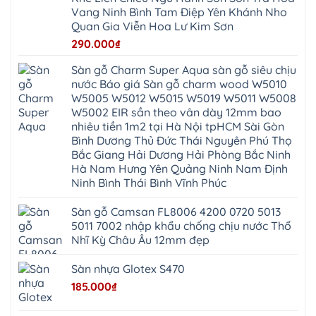
Hòa
Xuyên
Thanh
Phú
Vang Ninh Bình Tam Điệp Yên Khánh Nho
Thanh
Đà
Mê
Thọ
Hóa
Nẵng
Linh
Quan Gia Viễn Hoa Lư Kim Sơn
Lương
Mỹ
Thanh
Hưng
Kiến
Đức
Oai
Yên
290.000
₫
Hưng
Hồng
Bình
Yên
Sơn
Minh
Lãng
Phúc
Sàn gỗ Charm Super Aqua sàn gỗ siêu chịu
Tam
Tiến
Sơn
Hưng
Thắng
nước Báo giá Sàn gỗ charm wood W5010
Ninh
Dân
Quang
Bình
Hòa
W5005 W5012 W5015 W5019 W5011 W5008
Minh
Hương
Vân
Sóc
W5002 EIR sần theo vân dày 12mm bao
Sơn
Đình
Sơn
Chương
Hà
Hà
nhiêu tiền 1m2 tại Hà Nội tpHCM Sài Gòn
Mỹ
Nội
Nam
Bình Dương Thủ Đức Thái Nguyên Phú Thọ
Nam
Ứng
Đa
Định
Thiên
Phúc
Bắc Giang Hải Dương Hải Phòng Bắc Ninh
Phú
Hòa
Nội
Nghĩa
Hà Nam Hưng Yên Quảng Ninh Nam Định
Xá
Bài
Xuân
Ứng
Bắc
Ninh Bình Thái Bình Vĩnh Phúc
Mai
Hòa
Ninh
Mỹ
Trung
Đức
Giã
Sàn gỗ Camsan FL8006 4200 0720 5013
Phú
Kim
5011 7002 nhập khẩu chống chịu nước Thổ
Thọ
Anh
Hồng
Nhĩ Kỳ Châu Âu 12mm đẹp
Sơn
Phúc
Sơn
Sàn nhựa Glotex S470
Hương
Sơn
185.000
₫
tphcm
Chương
Mỹ