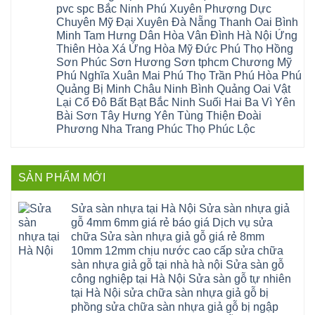
Bình
gỗ
giấy
sàn
Hát
pvc spc Bắc Ninh Phú Xuyên Phượng Dực
Thái
bị
hoành
nhựa
Môn
Bình
hở
bồ
Chuyên Mỹ Đại Xuyên Đà Nẵng Thanh Oai Bình
giả
Sài
Vĩnh
tại
hạ
gỗ
Gòn
Minh Tam Hưng Dân Hòa Vân Đình Hà Nội Ứng
Phúc
Hà
long
Sửa
Thạch
Tây
Nội
ninh
Thiên Hòa Xá Ứng Hòa Mỹ Đức Phú Thọ Hồng
mặt
Thất
Hồ
Sửa
giang
bậc
Sơn Phúc Sơn Hương Sơn tphcm Chương Mỹ
Hạ
Thanh
sàn
hoàng
cầu
Bằng
Hóa
gỗ
Phú Nghĩa Xuân Mai Phú Thọ Trần Phú Hòa Phú
mai
thang
Tây
Đống
công
quảng
nhựa
Quảng Bị Minh Châu Ninh Bình Quảng Oai Vật
Phương
Đa
nghiệp
ninh
sửa
tphcm
Nghệ
Lại Cổ Đô Bất Bạt Bắc Ninh Suối Hai Ba Vì Yên
bị
tây
cửa
Hòa
An
hở
hồ
nhựa
Bài Sơn Tây Hưng Yên Tùng Thiện Đoài
Lạc
Sửa
sơn
composite
Yên
Phương Nha Trang Phúc Thọ Phúc Lộc
sàn
tây
Thanh
Xuân
nhựa
hưng
Trì
Quốc
Không
giả
yên
Đại
Oai
có
gỗ
thạch
Thanh
Hưng
bình
Sửa
thất
Nam
Đạo
luận
mặt
mê
SẢN PHẨM MỚI
Phù
ở
Đà
bậc
linh
tphcm
Sàn
Nẵng
cầu
thanh
Ngọc
nhựa
Kiều
thang
trì
Hồi
hèm
Sửa sàn nhựa tại Hà Nội Sửa sàn nhựa giả
Phú
nhựa
bắc
Thanh
khóa
Phú
sửa
ninh
gỗ 4mm 6mm giá rẻ báo giá Dịch vụ sửa
Liệt
glotex
Cát
cửa
mỹ
Thượng
4mm
Hoài
chữa Sửa sàn nhựa giả gỗ giá rẻ 8mm
nhựa
đức
Phúc
6mm
Đức
composite
quốc
10mm 12mm chịu nước cao cấp sửa chữa
Sài
báo
Lâm
Phú
oai
Gòn
giá
Đồng
sàn nhựa giả gỗ tại nhà hà nội Sửa sàn gỗ
Diễn
hà
Thường
bao
Dương
Xuân
đông
Tín
công nghiệp tại Hà Nội Sửa sàn gỗ tự nhiên
nhiêu
Hòa
Đỉnh
hải
Chương
1m2
Sơn
tại Hà Nội sửa chữa sàn nhựa giả gỗ bị
Đông
phòng
Dương
Sàn
Đồng
Ngạc
phú
Hồng
phồng sửa chữa sàn nhựa giả gỗ bị ngập
nhựa
An
Quảng
xuyên
Vân