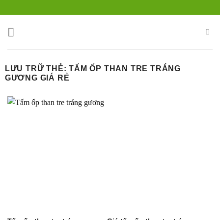
Bỏ
qua
nội
dung
LƯU TRỮ THẺ:
TẤM ỐP THAN TRE TRÁNG
GƯƠNG GIÁ RẺ