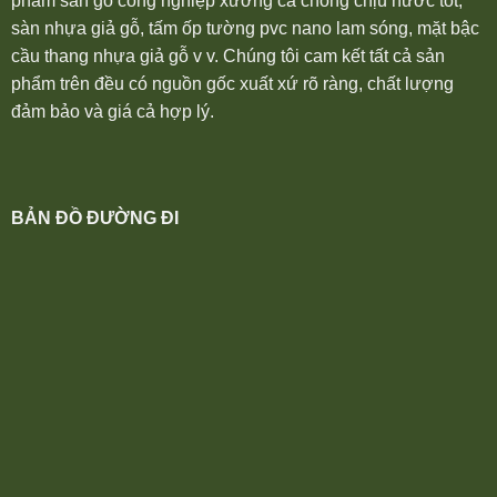
phẩm sàn gỗ công nghiệp xương cá chống chịu nước tốt,
sàn nhựa giả gỗ, tấm ốp tường pvc nano lam sóng, mặt bậc
cầu thang nhựa giả gỗ v v. Chúng tôi cam kết tất cả sản
phẩm trên đều có nguồn gốc xuất xứ rõ ràng, chất lượng
đảm bảo và giá cả hợp lý.
BẢN ĐỒ ĐƯỜNG ĐI