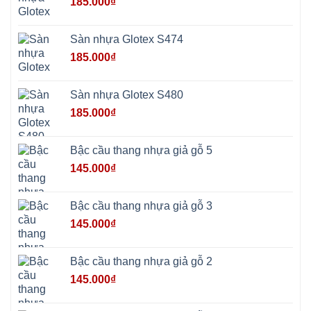
185.000
₫
Mai
Phú
Thọ
Trần
Sàn nhựa Glotex S474
Phú
Hòa
185.000
₫
Phú
Quảng
Bị
Minh
Châu
Sàn nhựa Glotex S480
Ninh
Bình
185.000
₫
Quảng
Oai
Vật
Lại
Bậc cầu thang nhựa giả gỗ 5
Cổ
Đô
145.000
₫
Bất
Bạt
Bắc
Ninh
Bậc cầu thang nhựa giả gỗ 3
Suối
Hai
145.000
₫
Ba
Vì
Yên
Bài
Bậc cầu thang nhựa giả gỗ 2
Sơn
Tây
145.000
₫
Hưng
Yên
Tùng
Thiện