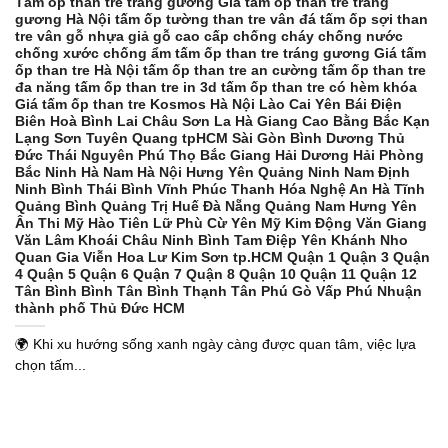
Tấm ốp than tre tráng gương Giá tấm ốp than tre tráng
gương Hà Nội tấm ốp tường than tre vân đá tấm ốp sợi than
tre vân gỗ nhựa giả gỗ cao cấp chống cháy chống nước
chống xước chống ẩm tấm ốp than tre tráng gương Giá tấm
ốp than tre Hà Nội tấm ốp than tre an cường tấm ốp than tre
đa năng tấm ốp than tre in 3d tấm ốp than tre có hèm khóa
Giá tấm ốp than tre Kosmos Hà Nội Lào Cai Yên Bái Điện
Biên Hoà Bình Lai Châu Sơn La Hà Giang Cao Bằng Bắc Kạn
Lạng Sơn Tuyên Quang tpHCM Sài Gòn Bình Dương Thủ
Đức Thái Nguyên Phú Thọ Bắc Giang Hải Dương Hải Phòng
Bắc Ninh Hà Nam Hà Nội Hưng Yên Quảng Ninh Nam Định
Ninh Bình Thái Bình Vĩnh Phúc Thanh Hóa Nghệ An Hà Tĩnh
Quảng Bình Quảng Trị Huế Đà Nẵng Quảng Nam Hưng Yên
Ân Thi Mỹ Hào Tiên Lữ Phù Cừ Yên Mỹ Kim Động Văn Giang
Văn Lâm Khoái Châu Ninh Bình Tam Điệp Yên Khánh Nho
Quan Gia Viễn Hoa Lư Kim Sơn tp.HCM Quận 1 Quận 3 Quận
4 Quận 5 Quận 6 Quận 7 Quận 8 Quận 10 Quận 11 Quận 12
Tân Bình Bình Tân Bình Thạnh Tân Phú Gò Vấp Phú Nhuận
thành phố Thủ Đức HCM
🌍 Khi xu hướng sống xanh ngày càng được quan tâm, việc lựa
chọn tấm...