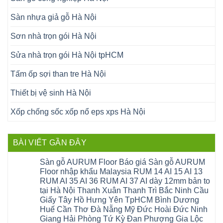
Sàn nhựa giả gỗ Hà Nội
Sơn nhà trọn gói Hà Nội
Sửa nhà trọn gói Hà Nội tpHCM
Tấm ốp sợi than tre Hà Nội
Thiết bị vệ sinh Hà Nội
Xốp chống sốc xốp nổ eps xps Hà Nội
BÀI VIẾT GẦN ĐÂY
Sàn gỗ AURUM Floor Báo giá Sàn gỗ AURUM
Floor nhập khẩu Malaysia RUM 14 AI 15 AI 13
RUM AI 35 AI 36 RUM AI 37 AI dày 12mm bản to
tại Hà Nội Thanh Xuân Thanh Trì Bắc Ninh Cầu
Giấy Tây Hồ Hưng Yên TpHCM Bình Dương
Huế Cần Thơ Đà Nẵng Mỹ Đức Hoài Đức Ninh
Giang Hải Phòng Tứ Kỳ Đan Phượng Gia Lộc