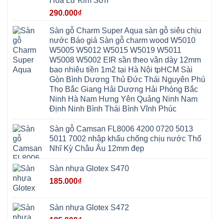
Hoa Lư Kim Sơn
Lương
Mỹ
Thanh
Hưng
Kiến
Đức
Oai
Yên
290.000
₫
Hưng
Hồng
Bình
Yên
Sơn
Minh
Lãng
Phúc
Sàn gỗ Charm Super Aqua sàn gỗ siêu chịu
Tam
Tiến
Sơn
Hưng
Thắng
nước Báo giá Sàn gỗ charm wood W5010
Ninh
Dân
Quang
Bình
Hòa
W5005 W5012 W5015 W5019 W5011
Minh
Hương
Vân
Sóc
W5008 W5002 EIR sần theo vân dày 12mm
Sơn
Đình
Sơn
Chương
Hà
Hà
bao nhiêu tiền 1m2 tại Hà Nội tpHCM Sài
Mỹ
Nội
Nam
Gòn Bình Dương Thủ Đức Thái Nguyên Phú
Nam
Ứng
Đa
Định
Thiên
Phúc
Thọ Bắc Giang Hải Dương Hải Phòng Bắc
Phú
Hòa
Nội
Nghĩa
Ninh Hà Nam Hưng Yên Quảng Ninh Nam
Xá
Bài
Xuân
Ứng
Bắc
Định Ninh Bình Thái Bình Vĩnh Phúc
Mai
Hòa
Ninh
Mỹ
Trung
Đức
Giã
Sàn gỗ Camsan FL8006 4200 0720 5013
Phú
Kim
5011 7002 nhập khẩu chống chịu nước Thổ
Thọ
Anh
Hồng
Nhĩ Kỳ Châu Âu 12mm đẹp
Sơn
Phúc
Sơn
Sàn nhựa Glotex S470
Hương
Sơn
185.000
₫
tphcm
Chương
Mỹ
Phú
Sàn nhựa Glotex S472
Nghĩa
Xuân