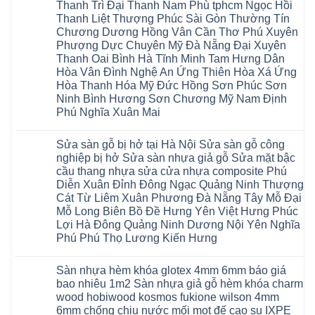
Văn
chữa
Thanh Trì Đại Thanh Nam Phù tphcm Ngọc Hồi
Đức
Sửa
Thanh
Giang
sàn
Thanh
mặt
Ba
Thanh Liệt Thượng Phúc Sài Gòn Thường Tín
Cầu
gỗ
Xuân
bậc
Cầu
Giấy
bị
Chương Dương Hồng Vân Cần Thơ Phú Xuyên
Thái
cầu
Giấy
Văn
phồng
Nguyên
thang
Hạ
Phượng Dực Chuyên Mỹ Đà Nẵng Đại Xuyên
Lâm
tại
Phú
nhựa
Hòa
tphcm
Hà
Thanh Oai Bình Hà Tĩnh Minh Tam Hưng Dân
Thọ
sửa
Cẩm
Khoái
Nội
Bắc
cửa
Hòa Vân Đình Nghệ An Ứng Thiên Hòa Xá Ứng
Khê
Châu
Sửa
Giang
nhựa
Tây
sàn
Hòa Thanh Hóa Mỹ Đức Hồng Sơn Phúc Sơn
Long
composite
Hồ
gỗ
Biên
hoài
Ninh Bình Hương Sơn Chương Mỹ Nam Định
Yên
công
Hải
đức
Lập
Phú Nghĩa Xuân Mai
nghiệp
Dương
đan
Thanh
tại
Hải
phượng
Sơn
Không
Hà
Phòng
tphcm
Phù
có
Nội
Bắc
thanh
Sửa sàn gỗ bị hở tại Hà Nội Sửa sàn gỗ công
Ninh
bình
Sửa
Ninh
oai
hưng
luận
nghiệp bị hở Sửa sàn nhựa giả gỗ Sửa mặt bậc
sàn
Gia
ứng
yên
ở
nhựa
Lâm
cầu thang nhựa sửa cửa nhựa composite Phú
hòa
Lâm
Sửa
giả
Hà
long
Thao
chữa
Diễn Xuân Đỉnh Đông Ngạc Quảng Ninh Thượng
gỗ
Nam
biên
Tam
sàn
Sửa
Hà
Cát Từ Liêm Xuân Phương Đà Nẵng Tây Mỗ Đại
sài
Nông
gỗ
mặt
Nội
gòn
hải
tại
Mỗ Long Biên Bồ Đề Hưng Yên Việt Hưng Phúc
bậc
Hưng
đông
phòng
Hà
cầu
Lợi Hà Đông Quảng Ninh Dương Nội Yên Nghĩa
Yên
anh
Thanh
Nội
thang
Đông
sóc
Thủy
Sửa
Phú Phú Thọ Lương Kiến Hưng
nhựa
Anh
sơn
Tân
sàn
sửa
Quảng
gia
Không
Sơn
gỗ
cửa
Ninh
lâm
có
công
nhựa
Sàn nhựa hèm khóa glotex 4mm 6mm báo giá
Nam
đà
bình
nghiệp
composite
Định
nẵng
luận
tại
bao nhiêu 1m2 Sàn nhựa giả gỗ hèm khóa charm
Phúc
Sóc
ở
thanh
Hà
Thọ
wood hobiwood kosmos fukione wilson 4mm
Sơn
Sửa
xuân
Nội
Phúc
Ninh
sàn
cầu
Sửa
6mm chống chịu nước mối mọt đế cao su IXPE
Lộc