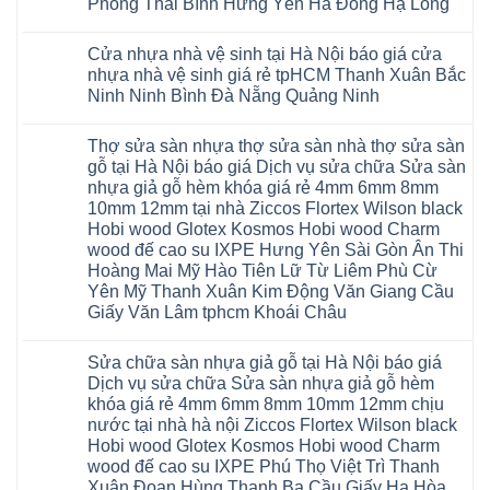
Phượng
Phòng Thái Bình Hưng Yên Hà Đông Hạ Long
Ninh
Sàn
Quảng
su
tạo
Hưng
Giang
nhựa
Ninh
Không
Hà
không
Yên
Hải
Glotex
Phú
có
Nội
gian
Ninh
Phòng
4mm
Thọ
Cửa nhựa nhà vệ sinh tại Hà Nội báo giá cửa
bình
sang
Bình
Tứ
giá
Bắc
luận
trọng
Hải
nhựa nhà vệ sinh giá rẻ tpHCM Thanh Xuân Bắc
Kỳ
bao
Ninh
ở
Phòng
Đan
nhiêu
Ninh Ninh Bình Đà Nẵng Quảng Ninh
Tuyên
Cửa
Phượng
Sàn
Quang
nhựa
Gia
nhựa
Không
phòng
Lộc
giả
có
ngủ
Thợ sửa sàn nhựa thợ sửa sàn nhà thợ sửa sàn
Quảng
gỗ
bình
tại
Ninh
Glotex
luận
gỗ tại Hà Nội báo giá Dịch vụ sửa chữa Sửa sàn
Hà
ở
Thanh
có
Nội
nhựa giả gỗ hèm khóa giá rẻ 4mm 6mm 8mm
Cửa
Miện
tốt
cửa
nhựa
Nghệ
không
10mm 12mm tại nhà Ziccos Flortex Wilson black
composite
nhà
An
sàn
báo
Hobi wood Glotex Kosmos Hobi wood Charm
vệ
Thanh
nhựa
giá
sinh
Hà
glotex
wood đế cao su IXPE Hưng Yên Sài Gòn Ân Thi
rẻ
tại
Ninh
của
Bắc
Hoàng Mai Mỹ Hào Tiên Lữ Từ Liêm Phù Cừ
Hà
Bình
nước
Ninh
Nội
Thái
nào
Yên Mỹ Thanh Xuân Kim Động Văn Giang Cầu
Thanh
báo
Bình
Hà
Xuân
Giấy Văn Lâm tphcm Khoái Châu
giá
Thanh
Nội
Tây
cửa
Hóa
Thanh
Không
Hồ
nhựa
Quỳnh
Xuân
có
Hải
nhà
Phụ
tpHCM
Sửa chữa sàn nhựa giả gỗ tại Hà Nội báo giá
bình
Phòng
vệ
Phú
Đà
luận
Thái
Dịch vụ sửa chữa Sửa sàn nhựa giả gỗ hèm
sinh
Thọ
Nẵng
ở
Bình
giá
khóa giá rẻ 4mm 6mm 8mm 10mm 12mm chịu
Lào
Gia
Thợ
Hưng
rẻ
Cai
Lâm
sửa
nước tại nhà hà nội Ziccos Flortex Wilson black
Yên
tpHCM
Tuyên
Phú
sàn
Hà
Hobi wood Glotex Kosmos Hobi wood Charm
Thanh
Quang
Thọ
nhựa
Đông
Xuân
Hải
thợ
wood đế cao su IXPE Phú Thọ Việt Trì Thanh
Hạ
Bắc
Phòng
sửa
Long
Xuân Đoan Hùng Thanh Ba Cầu Giấy Hạ Hòa
Ninh
Sóc