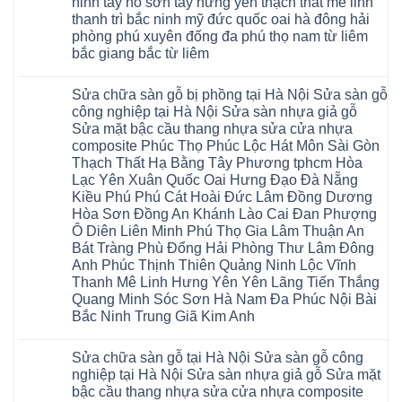
ninh tây hồ sơn tây hưng yên thạch thất mê linh
4mm
Hobi
Nội
6mm
thanh trì bắc ninh mỹ đức quốc oai hà đông hải
wood
Sửa
8mm
Glotex
sàn
phòng phú xuyên đống đa phú thọ nam từ liêm
10mm
Kosmos
gỗ
12mm
bắc giang bắc từ liêm
Hobi
công
chịu
wood
nghiệp
Không
nước
Charm
tại
có
tại
wood
Hà
Sửa chữa sàn gỗ bị phồng tại Hà Nội Sửa sàn gỗ
bình
nhà
đế
Nội
luận
hà
công nghiệp tại Hà Nội Sửa sàn nhựa giả gỗ
cao
Sửa
ở
nội
su
Sửa mặt bậc cầu thang nhựa sửa cửa nhựa
sàn
Sửa
Ziccos
IXPE
nhựa
sàn
Flortex
composite Phúc Thọ Phúc Lộc Hát Môn Sài Gòn
Hưng
giả
gỗ
Wilson
Yên
Thạch Thất Hạ Bằng Tây Phương tphcm Hòa
gỗ
bị
black
Sài
cong
cong
Hobi
Lạc Yên Xuân Quốc Oai Hưng Đạo Đà Nẵng
Gòn
vênh
vênh
wood
Ân
Kiều Phú Phú Cát Hoài Đức Lâm Đồng Dương
Sửa
tại
Glotex
Thi
mặt
Hà
Hòa Sơn Đồng An Khánh Lào Cai Đan Phượng
Kosmos
Hoàng
bậc
Nội
Hobi
Mai
Ô Diên Liên Minh Phú Thọ Gia Lâm Thuận An
cầu
Sửa
wood
Mỹ
thang
sàn
Bát Tràng Phù Đổng Hải Phòng Thư Lâm Đông
Charm
Hào
nhựa
gỗ
wood
Tiên
Anh Phúc Thịnh Thiên Quảng Ninh Lộc Vĩnh
sửa
công
đế
Lữ
cửa
Thanh Mê Linh Hưng Yên Yên Lãng Tiến Thắng
nghiệp
cao
Từ
nhựa
tại
su
Quang Minh Sóc Sơn Hà Nam Đa Phúc Nội Bài
Liêm
composite
Hà
IXPE
Phù
tpHCM
Bắc Ninh Trung Giã Kim Anh
Nội
Phú
Cừ
Sài
Sửa
Thọ
Yên
Không
Gòn
sàn
Việt
Mỹ
có
Hoài
nhựa
Trì
Sửa chữa sàn gỗ tại Hà Nội Sửa sàn gỗ công
Thanh
bình
Đức
giả
Thanh
Xuân
luận
Bình
nghiệp tại Hà Nội Sửa sàn nhựa giả gỗ Sửa mặt
gỗ
Xuân
Kim
ở
Dương
cong
Đoan
bậc cầu thang nhựa sửa cửa nhựa composite
Động
Sửa
Thủ
vênh
Hùng