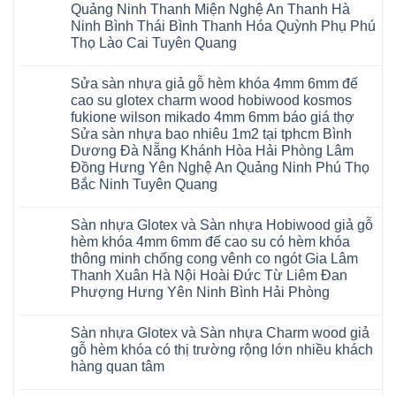
Quảng Ninh Thanh Miện Nghệ An Thanh Hà
Ninh Bình Thái Bình Thanh Hóa Quỳnh Phụ Phú
Thọ Lào Cai Tuyên Quang
Không
có
Sửa sàn nhựa giả gỗ hèm khóa 4mm 6mm đế
bình
luận
cao su glotex charm wood hobiwood kosmos
ở
fukione wilson mikado 4mm 6mm báo giá thợ
Sàn
gỗ
Sửa sàn nhựa bao nhiêu 1m2 tại tphcm Bình
AURUM
Dương Đà Nẵng Khánh Hòa Hải Phòng Lâm
Floor
Báo
Đồng Hưng Yên Nghệ An Quảng Ninh Phú Thọ
giá
Bắc Ninh Tuyên Quang
Sàn
gỗ
Không
AURUM
có
Floor
Sàn nhựa Glotex và Sàn nhựa Hobiwood giả gỗ
bình
nhập
luận
hèm khóa 4mm 6mm đế cao su có hèm khóa
khẩu
ở
Malaysia
thông minh chống cong vênh co ngót Gia Lâm
Sửa
RUM
sàn
Thanh Xuân Hà Nội Hoài Đức Từ Liêm Đan
14
nhựa
AI
Phượng Hưng Yên Ninh Bình Hải Phòng
giả
15
gỗ
Không
AI
hèm
có
13
khóa
Sàn nhựa Glotex và Sàn nhựa Charm wood giả
bình
RUM
4mm
luận
AI
gỗ hèm khóa có thị trường rộng lớn nhiều khách
6mm
ở
35
đế
hàng quan tâm
Sàn
AI
cao
nhựa
36
Không
su
Glotex
RUM