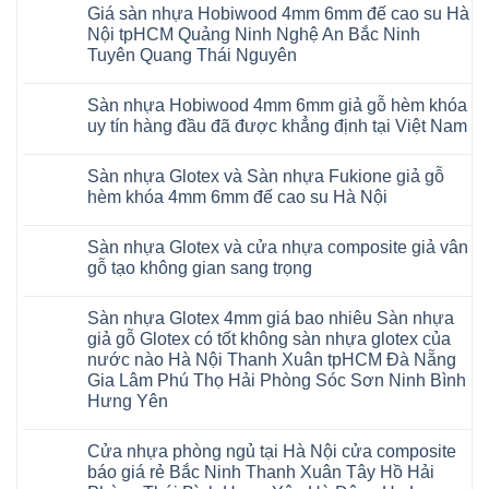
có
glotex
và
AI
Giá sàn nhựa Hobiwood 4mm 6mm đế cao su Hà
bình
charm
Sàn
37
luận
wood
Nội tpHCM Quảng Ninh Nghệ An Bắc Ninh
nhựa
AI
ở
hobiwood
Hobiwood
Tuyên Quang Thái Nguyên
dày
Sàn
kosmos
giả
12mm
nhựa
fukione
gỗ
Không
bản
Glotex
wilson
hèm
có
to
và
mikado
Sàn nhựa Hobiwood 4mm 6mm giả gỗ hèm khóa
khóa
bình
tại
Sàn
4mm
4mm
luận
uy tín hàng đầu đã được khẳng định tại Việt Nam
Hà
nhựa
6mm
ở
6mm
Nội
Charm
báo
Giá
đế
Không
Thanh
wood
giá
sàn
cao
có
Xuân
giả
thợ
Sàn nhựa Glotex và Sàn nhựa Fukione giả gỗ
nhựa
su
bình
Thanh
gỗ
Sửa
Hobiwood
có
luận
hèm khóa 4mm 6mm đế cao su Hà Nội
Trì
hèm
sàn
4mm
ở
hèm
Bắc
khóa
nhựa
6mm
Sàn
khóa
Không
Ninh
có
bao
đế
nhựa
thông
có
Cầu
thị
nhiêu
Sàn nhựa Glotex và cửa nhựa composite giả vân
cao
Hobiwood
minh
bình
Giấy
trường
1m2
su
4mm
chống
luận
gỗ tạo không gian sang trọng
Tây
rộng
tại
Hà
6mm
ở
cong
Hồ
lớn
tphcm
Nội
giả
Sàn
vênh
Không
Hưng
nhiều
Bình
tpHCM
gỗ
nhựa
co
có
Yên
khách
Dương
Sàn nhựa Glotex 4mm giá bao nhiêu Sàn nhựa
Quảng
hèm
Glotex
ngót
bình
TpHCM
hàng
Đà
Ninh
khóa
và
Gia
luận
giả gỗ Glotex có tốt không sàn nhựa glotex của
Bình
quan
Nẵng
Nghệ
uy
Sàn
ở
Lâm
Dương
tâm
Khánh
nước nào Hà Nội Thanh Xuân tpHCM Đà Nẵng
An
tín
nhựa
Sàn
Thanh
Huế
Hòa
Bắc
hàng
Fukione
nhựa
Xuân
Gia Lâm Phú Thọ Hải Phòng Sóc Sơn Ninh Bình
Cần
Hải
Ninh
đầu
giả
Glotex
Hà
Thơ
Phòng
Hưng Yên
Tuyên
đã
gỗ
và
Nội
Đà
Lâm
Quang
được
hèm
cửa
Hoài
Nẵng
Không
Đồng
Thái
khẳng
khóa
nhựa
Đức
Mỹ
có
Hưng
Nguyên
định
4mm
composite
Từ
Cửa nhựa phòng ngủ tại Hà Nội cửa composite
Đức
bình
Yên
tại
6mm
giả
Liêm
Hoài
luận
Nghệ
báo giá rẻ Bắc Ninh Thanh Xuân Tây Hồ Hải
Việt
đế
vân
Đan
Đức
ở
An
Nam
cao
gỗ