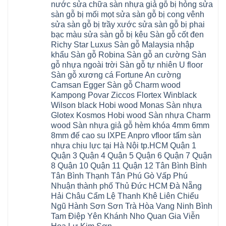
giả
Khánh
nước sửa chữa sàn nhựa giả gỗ bị hỏng sửa
Ninh
đống
Cần
gỗ
Lào
Thượng
đa
Thơ
sàn gỗ bị mối mọt sửa sàn gỗ bị cong vênh
hèm
Cai
Cát
phú
Phú
khóa
Đan
sửa sàn gỗ bị trầy xước sửa sàn gỗ bị phai
Từ
thọ
Xuyên
charm
Phượng
Liêm
nam
Phượng
bạc màu sửa sàn gỗ bị kêu Sàn gỗ cốt đen
wood
Ô
Xuân
từ
Dực
hobiwood
Diên
Phương
Richy Star Luxus Sàn gỗ Malaysia nhập
liêm
Chuyên
kosmos
Liên
Đà
bắc
Mỹ
fukione
khẩu Sàn gỗ Robina Sàn gỗ an cường Sàn
Minh
Nẵng
giang
Đà
wilson
Phú
Tây
bắc
gỗ nhựa ngoài trời Sàn gỗ tự nhiên U floor
Nẵng
4mm
Thọ
Mỗ
từ
Đại
6mm
Gia
Sàn gỗ xương cá Fortune An cường
Đại
liêm
Xuyên
chống
Lâm
Mỗ
Camsan Egger Sàn gỗ Charm wood
Thanh
chịu
Thuận
Long
Oai
nước
An
Kampong Povar Ziccos Flortex Winblack
Biên
Bình
mối
Bát
Bồ
Hà
Wilson black Hobi wood Monas Sàn nhựa
mọt
Tràng
Đề
Tĩnh
đế
Phù
Glotex Kosmos Hobi wood Sàn nhựa Charm
Hưng
Minh
cao
Đổng
Yên
Tam
wood Sàn nhựa giả gỗ hèm khóa 4mm 6mm
su
Hải
Việt
Hưng
IXPE
Phòng
8mm đế cao su IXPE Anpro vfloor tấm sàn
Hưng
Dân
pvc
Thư
Phúc
Hòa
nhựa chịu lực tại Hà Nội tp.HCM Quận 1
spc
Lâm
Lợi
Vân
Bắc
Đông
Quận 3 Quận 4 Quận 5 Quận 6 Quận 7 Quận
Hà
Đình
Ninh
Anh
Đông
Nghệ
8 Quận 10 Quận 11 Quận 12 Tân Bình Bình
Phú
Phúc
Quảng
An
Xuyên
Thịnh
Ninh
Tân Bình Thạnh Tân Phú Gò Vấp Phú
Ứng
Phượng
Thiên
Dương
Thiên
Dực
Nhuận thành phố Thủ Đức HCM Đà Nẵng
Quảng
Nội
Hòa
Chuyên
Ninh
Yên
Hải Châu Cẩm Lệ Thanh Khê Liên Chiểu
Xá
Mỹ
Lộc
Nghĩa
Ứng
Đại
Vĩnh
Ngũ Hành Sơn Sơn Trà Hòa Vang Ninh Bình
Phú
Hòa
Xuyên
Thanh
Phú
Tam Điệp Yên Khánh Nho Quan Gia Viễn
Thanh
Đà
Mê
Thọ
Hóa
Nẵng
Linh