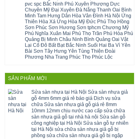
Bình
gỗ
giấy
sàn
Hát
pvc spc Bắc Ninh Phú Xuyên Phượng Dực
Thái
bị
hoành
nhựa
Môn
Bình
hở
bồ
Chuyên Mỹ Đại Xuyên Đà Nẵng Thanh Oai Bình
giả
Sài
Vĩnh
tại
hạ
gỗ
Gòn
Minh Tam Hưng Dân Hòa Vân Đình Hà Nội Ứng
Phúc
Hà
long
Sửa
Thạch
Tây
Nội
ninh
Thiên Hòa Xá Ứng Hòa Mỹ Đức Phú Thọ Hồng
mặt
Thất
Hồ
Sửa
giang
bậc
Sơn Phúc Sơn Hương Sơn tphcm Chương Mỹ
Hạ
Thanh
sàn
hoàng
cầu
Bằng
Hóa
gỗ
Phú Nghĩa Xuân Mai Phú Thọ Trần Phú Hòa Phú
mai
thang
Tây
Đống
công
quảng
nhựa
Quảng Bị Minh Châu Ninh Bình Quảng Oai Vật
Phương
Đa
nghiệp
ninh
sửa
tphcm
Nghệ
Lại Cổ Đô Bất Bạt Bắc Ninh Suối Hai Ba Vì Yên
bị
tây
cửa
Hòa
An
hở
hồ
nhựa
Bài Sơn Tây Hưng Yên Tùng Thiện Đoài
Lạc
Sửa
sơn
composite
Yên
Phương Nha Trang Phúc Thọ Phúc Lộc
sàn
tây
Thanh
Xuân
nhựa
hưng
Trì
Quốc
Không
giả
yên
Đại
Oai
có
gỗ
thạch
Thanh
Hưng
bình
Sửa
thất
Nam
Đạo
luận
mặt
mê
SẢN PHẨM MỚI
Phù
ở
Đà
bậc
linh
tphcm
Sàn
Nẵng
cầu
thanh
Ngọc
nhựa
Kiều
thang
trì
Hồi
hèm
Sửa sàn nhựa tại Hà Nội Sửa sàn nhựa giả
Phú
nhựa
bắc
Thanh
khóa
Phú
sửa
ninh
gỗ 4mm 6mm giá rẻ báo giá Dịch vụ sửa
Liệt
glotex
Cát
cửa
mỹ
Thượng
4mm
Hoài
chữa Sửa sàn nhựa giả gỗ giá rẻ 8mm
nhựa
đức
Phúc
6mm
Đức
composite
quốc
10mm 12mm chịu nước cao cấp sửa chữa
Sài
báo
Lâm
Phú
oai
Gòn
giá
Đồng
sàn nhựa giả gỗ tại nhà hà nội Sửa sàn gỗ
Diễn
hà
Thường
bao
Dương
Xuân
đông
Tín
công nghiệp tại Hà Nội Sửa sàn gỗ tự nhiên
nhiêu
Hòa
Đỉnh
hải
Chương
1m2
Sơn
tại Hà Nội sửa chữa sàn nhựa giả gỗ bị
Đông
phòng
Dương
Sàn
Đồng
Ngạc
phú
Hồng
phồng sửa chữa sàn nhựa giả gỗ bị ngập
nhựa
An
Quảng
xuyên
Vân