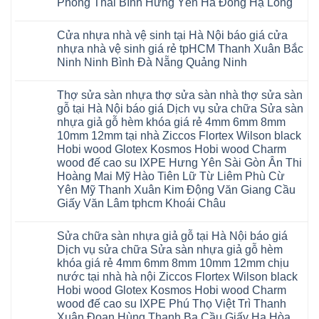
Phượng
Phòng Thái Bình Hưng Yên Hà Đông Hạ Long
Ninh
Sàn
Quảng
su
tạo
Hưng
Giang
nhựa
Ninh
Không
Hà
không
Yên
Hải
Glotex
Phú
có
Nội
gian
Ninh
Phòng
4mm
Thọ
Cửa nhựa nhà vệ sinh tại Hà Nội báo giá cửa
bình
sang
Bình
Tứ
giá
Bắc
luận
trọng
Hải
nhựa nhà vệ sinh giá rẻ tpHCM Thanh Xuân Bắc
Kỳ
bao
Ninh
ở
Phòng
Đan
nhiêu
Ninh Ninh Bình Đà Nẵng Quảng Ninh
Tuyên
Cửa
Phượng
Sàn
Quang
nhựa
Gia
nhựa
Không
phòng
Lộc
giả
có
ngủ
Thợ sửa sàn nhựa thợ sửa sàn nhà thợ sửa sàn
Quảng
gỗ
bình
tại
Ninh
Glotex
luận
gỗ tại Hà Nội báo giá Dịch vụ sửa chữa Sửa sàn
Hà
ở
Thanh
có
Nội
nhựa giả gỗ hèm khóa giá rẻ 4mm 6mm 8mm
Cửa
Miện
tốt
cửa
nhựa
Nghệ
không
10mm 12mm tại nhà Ziccos Flortex Wilson black
composite
nhà
An
sàn
báo
Hobi wood Glotex Kosmos Hobi wood Charm
vệ
Thanh
nhựa
giá
sinh
Hà
glotex
wood đế cao su IXPE Hưng Yên Sài Gòn Ân Thi
rẻ
tại
Ninh
của
Bắc
Hoàng Mai Mỹ Hào Tiên Lữ Từ Liêm Phù Cừ
Hà
Bình
nước
Ninh
Nội
Thái
nào
Yên Mỹ Thanh Xuân Kim Động Văn Giang Cầu
Thanh
báo
Bình
Hà
Xuân
Giấy Văn Lâm tphcm Khoái Châu
giá
Thanh
Nội
Tây
cửa
Hóa
Thanh
Không
Hồ
nhựa
Quỳnh
Xuân
có
Hải
nhà
Phụ
tpHCM
Sửa chữa sàn nhựa giả gỗ tại Hà Nội báo giá
bình
Phòng
vệ
Phú
Đà
luận
Thái
Dịch vụ sửa chữa Sửa sàn nhựa giả gỗ hèm
sinh
Thọ
Nẵng
ở
Bình
giá
khóa giá rẻ 4mm 6mm 8mm 10mm 12mm chịu
Lào
Gia
Thợ
Hưng
rẻ
Cai
Lâm
sửa
nước tại nhà hà nội Ziccos Flortex Wilson black
Yên
tpHCM
Tuyên
Phú
sàn
Hà
Hobi wood Glotex Kosmos Hobi wood Charm
Thanh
Quang
Thọ
nhựa
Đông
Xuân
Hải
thợ
wood đế cao su IXPE Phú Thọ Việt Trì Thanh
Hạ
Bắc
Phòng
sửa
Long
Xuân Đoan Hùng Thanh Ba Cầu Giấy Hạ Hòa
Ninh
Sóc