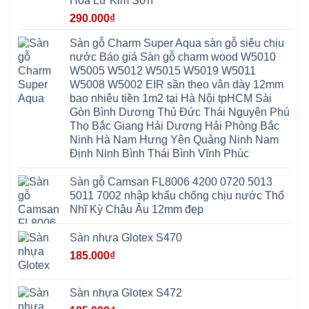
Hoa Lư Kim Sơn
Lương
Mỹ
Thanh
Hưng
Kiến
Đức
Oai
Yên
290.000
₫
Hưng
Hồng
Bình
Yên
Sơn
Minh
Lãng
Phúc
Sàn gỗ Charm Super Aqua sàn gỗ siêu chịu
Tam
Tiến
Sơn
Hưng
Thắng
nước Báo giá Sàn gỗ charm wood W5010
Ninh
Dân
Quang
Bình
Hòa
W5005 W5012 W5015 W5019 W5011
Minh
Hương
Vân
Sóc
W5008 W5002 EIR sần theo vân dày 12mm
Sơn
Đình
Sơn
Chương
Hà
Hà
bao nhiêu tiền 1m2 tại Hà Nội tpHCM Sài
Mỹ
Nội
Nam
Gòn Bình Dương Thủ Đức Thái Nguyên Phú
Nam
Ứng
Đa
Định
Thiên
Phúc
Thọ Bắc Giang Hải Dương Hải Phòng Bắc
Phú
Hòa
Nội
Nghĩa
Ninh Hà Nam Hưng Yên Quảng Ninh Nam
Xá
Bài
Xuân
Ứng
Bắc
Định Ninh Bình Thái Bình Vĩnh Phúc
Mai
Hòa
Ninh
Mỹ
Trung
Đức
Giã
Sàn gỗ Camsan FL8006 4200 0720 5013
Phú
Kim
5011 7002 nhập khẩu chống chịu nước Thổ
Thọ
Anh
Hồng
Nhĩ Kỳ Châu Âu 12mm đẹp
Sơn
Phúc
Sơn
Sàn nhựa Glotex S470
Hương
Sơn
185.000
₫
tphcm
Chương
Mỹ
Phú
Sàn nhựa Glotex S472
Nghĩa
Xuân