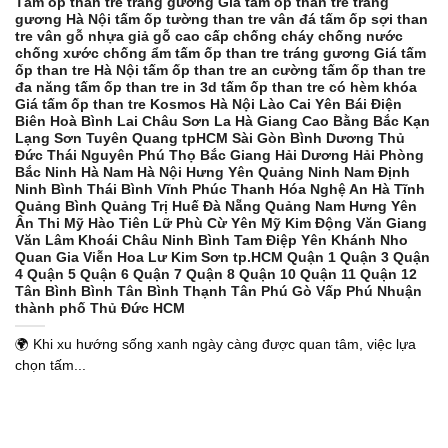
Tấm ốp than tre tráng gương Giá tấm ốp than tre tráng
gương Hà Nội tấm ốp tường than tre vân đá tấm ốp sợi than
tre vân gỗ nhựa giả gỗ cao cấp chống cháy chống nước
chống xước chống ẩm tấm ốp than tre tráng gương Giá tấm
ốp than tre Hà Nội tấm ốp than tre an cường tấm ốp than tre
đa năng tấm ốp than tre in 3d tấm ốp than tre có hèm khóa
Giá tấm ốp than tre Kosmos Hà Nội Lào Cai Yên Bái Điện
Biên Hoà Bình Lai Châu Sơn La Hà Giang Cao Bằng Bắc Kạn
Lạng Sơn Tuyên Quang tpHCM Sài Gòn Bình Dương Thủ
Đức Thái Nguyên Phú Thọ Bắc Giang Hải Dương Hải Phòng
Bắc Ninh Hà Nam Hà Nội Hưng Yên Quảng Ninh Nam Định
Ninh Bình Thái Bình Vĩnh Phúc Thanh Hóa Nghệ An Hà Tĩnh
Quảng Bình Quảng Trị Huế Đà Nẵng Quảng Nam Hưng Yên
Ân Thi Mỹ Hào Tiên Lữ Phù Cừ Yên Mỹ Kim Động Văn Giang
Văn Lâm Khoái Châu Ninh Bình Tam Điệp Yên Khánh Nho
Quan Gia Viễn Hoa Lư Kim Sơn tp.HCM Quận 1 Quận 3 Quận
4 Quận 5 Quận 6 Quận 7 Quận 8 Quận 10 Quận 11 Quận 12
Tân Bình Bình Tân Bình Thạnh Tân Phú Gò Vấp Phú Nhuận
thành phố Thủ Đức HCM
🌍 Khi xu hướng sống xanh ngày càng được quan tâm, việc lựa
chọn tấm...