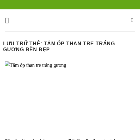
Bỏ
qua
nội
dung
LƯU TRỮ THẺ:
TẤM ỐP THAN TRE TRÁNG
GƯƠNG BỀN ĐẸP