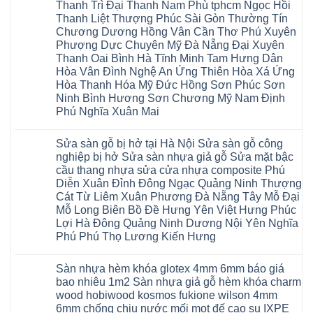
Văn
chữa
Thanh Trì Đại Thanh Nam Phù tphcm Ngọc Hồi
Đức
Sửa
Thanh
Giang
sàn
Thanh
mặt
Ba
Thanh Liệt Thượng Phúc Sài Gòn Thường Tín
Cầu
gỗ
Xuân
bậc
Cầu
Giấy
bị
Chương Dương Hồng Vân Cần Thơ Phú Xuyên
Thái
cầu
Giấy
Văn
phồng
Nguyên
thang
Hạ
Phượng Dực Chuyên Mỹ Đà Nẵng Đại Xuyên
Lâm
tại
Phú
nhựa
Hòa
tphcm
Hà
Thanh Oai Bình Hà Tĩnh Minh Tam Hưng Dân
Thọ
sửa
Cẩm
Khoái
Nội
Bắc
cửa
Hòa Vân Đình Nghệ An Ứng Thiên Hòa Xá Ứng
Khê
Châu
Sửa
Giang
nhựa
Tây
sàn
Hòa Thanh Hóa Mỹ Đức Hồng Sơn Phúc Sơn
Long
composite
Hồ
gỗ
Biên
hoài
Ninh Bình Hương Sơn Chương Mỹ Nam Định
Yên
công
Hải
đức
Lập
Phú Nghĩa Xuân Mai
nghiệp
Dương
đan
Thanh
tại
Hải
phượng
Sơn
Không
Hà
Phòng
tphcm
Phù
có
Nội
Bắc
thanh
Sửa sàn gỗ bị hở tại Hà Nội Sửa sàn gỗ công
Ninh
bình
Sửa
Ninh
oai
hưng
luận
nghiệp bị hở Sửa sàn nhựa giả gỗ Sửa mặt bậc
sàn
Gia
ứng
yên
ở
nhựa
Lâm
cầu thang nhựa sửa cửa nhựa composite Phú
hòa
Lâm
Sửa
giả
Hà
long
Thao
chữa
Diễn Xuân Đỉnh Đông Ngạc Quảng Ninh Thượng
gỗ
Nam
biên
Tam
sàn
Sửa
Hà
Cát Từ Liêm Xuân Phương Đà Nẵng Tây Mỗ Đại
sài
Nông
gỗ
mặt
Nội
gòn
hải
tại
Mỗ Long Biên Bồ Đề Hưng Yên Việt Hưng Phúc
bậc
Hưng
đông
phòng
Hà
cầu
Lợi Hà Đông Quảng Ninh Dương Nội Yên Nghĩa
Yên
anh
Thanh
Nội
thang
Đông
sóc
Thủy
Sửa
Phú Phú Thọ Lương Kiến Hưng
nhựa
Anh
sơn
Tân
sàn
sửa
Quảng
gia
Không
Sơn
gỗ
cửa
Ninh
lâm
có
công
nhựa
Sàn nhựa hèm khóa glotex 4mm 6mm báo giá
Nam
đà
bình
nghiệp
composite
Định
nẵng
luận
tại
bao nhiêu 1m2 Sàn nhựa giả gỗ hèm khóa charm
Phúc
Sóc
ở
thanh
Hà
Thọ
wood hobiwood kosmos fukione wilson 4mm
Sơn
Sửa
xuân
Nội
Phúc
Ninh
sàn
cầu
Sửa
6mm chống chịu nước mối mọt đế cao su IXPE
Lộc