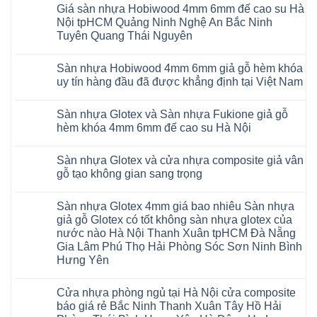
có
glotex
và
AI
Giá sàn nhựa Hobiwood 4mm 6mm đế cao su Hà
bình
charm
Sàn
37
luận
wood
Nội tpHCM Quảng Ninh Nghệ An Bắc Ninh
nhựa
AI
ở
hobiwood
Hobiwood
Tuyên Quang Thái Nguyên
dày
Sàn
kosmos
giả
12mm
nhựa
fukione
gỗ
Không
bản
Glotex
wilson
hèm
có
to
và
mikado
Sàn nhựa Hobiwood 4mm 6mm giả gỗ hèm khóa
khóa
bình
tại
Sàn
4mm
4mm
luận
uy tín hàng đầu đã được khẳng định tại Việt Nam
Hà
nhựa
6mm
ở
6mm
Nội
Charm
báo
Giá
đế
Không
Thanh
wood
giá
sàn
cao
có
Xuân
giả
thợ
Sàn nhựa Glotex và Sàn nhựa Fukione giả gỗ
nhựa
su
bình
Thanh
gỗ
Sửa
Hobiwood
có
luận
hèm khóa 4mm 6mm đế cao su Hà Nội
Trì
hèm
sàn
4mm
ở
hèm
Bắc
khóa
nhựa
6mm
Sàn
khóa
Không
Ninh
có
bao
đế
nhựa
thông
có
Cầu
thị
nhiêu
Sàn nhựa Glotex và cửa nhựa composite giả vân
cao
Hobiwood
minh
bình
Giấy
trường
1m2
su
4mm
chống
luận
gỗ tạo không gian sang trọng
Tây
rộng
tại
Hà
6mm
ở
cong
Hồ
lớn
tphcm
Nội
giả
Sàn
vênh
Không
Hưng
nhiều
Bình
tpHCM
gỗ
nhựa
co
có
Yên
khách
Dương
Sàn nhựa Glotex 4mm giá bao nhiêu Sàn nhựa
Quảng
hèm
Glotex
ngót
bình
TpHCM
hàng
Đà
Ninh
khóa
và
Gia
luận
giả gỗ Glotex có tốt không sàn nhựa glotex của
Bình
quan
Nẵng
Nghệ
uy
Sàn
ở
Lâm
Dương
tâm
Khánh
nước nào Hà Nội Thanh Xuân tpHCM Đà Nẵng
An
tín
nhựa
Sàn
Thanh
Huế
Hòa
Bắc
hàng
Fukione
nhựa
Xuân
Gia Lâm Phú Thọ Hải Phòng Sóc Sơn Ninh Bình
Cần
Hải
Ninh
đầu
giả
Glotex
Hà
Thơ
Phòng
Hưng Yên
Tuyên
đã
gỗ
và
Nội
Đà
Lâm
Quang
được
hèm
cửa
Hoài
Nẵng
Không
Đồng
Thái
khẳng
khóa
nhựa
Đức
Mỹ
có
Hưng
Nguyên
định
4mm
composite
Từ
Cửa nhựa phòng ngủ tại Hà Nội cửa composite
Đức
bình
Yên
tại
6mm
giả
Liêm
Hoài
luận
Nghệ
báo giá rẻ Bắc Ninh Thanh Xuân Tây Hồ Hải
Việt
đế
vân
Đan
Đức
ở
An
Nam
cao
gỗ