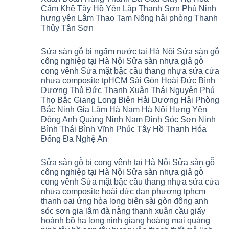
sàn
Ninh
Sơn
nhà
Cẩm Khê Tây Hồ Yên Lập Thanh Sơn Phù Ninh
Bình
Ninh
thợ
hưng yên Lâm Thao Tam Nông hải phòng Thanh
Đà
Bình
sửa
Nẵng
Hưng
sàn
Thủy Tân Sơn
Quảng
Yên
gỗ
Ninh
Không
tại
có
Hà
Sửa sàn gỗ bị ngấm nước tại Hà Nội Sửa sàn gỗ
bình
Nội
luận
báo
công nghiệp tại Hà Nội Sửa sàn nhựa giả gỗ
ở
giá
cong vênh Sửa mặt bậc cầu thang nhựa sửa cửa
Sửa
Dịch
chữa
nhựa composite tpHCM Sài Gòn Hoài Đức Bình
vụ
sàn
sửa
Dương Thủ Đức Thanh Xuân Thái Nguyên Phú
nhựa
chữa
giả
Thọ Bắc Giang Long Biên Hải Dương Hải Phòng
Sửa
gỗ
sàn
Bắc Ninh Gia Lâm Hà Nam Hà Nội Hưng Yên
tại
nhựa
Hà
Đông Anh Quảng Ninh Nam Định Sóc Sơn Ninh
giả
Nội
gỗ
Bình Thái Bình Vĩnh Phúc Tây Hồ Thanh Hóa
báo
hèm
giá
Đống Đa Nghệ An
khóa
Dịch
giá
Không
vụ
rẻ
có
sửa
4mm
Sửa sàn gỗ bị cong vênh tại Hà Nội Sửa sàn gỗ
bình
chữa
6mm
luận
Sửa
công nghiệp tại Hà Nội Sửa sàn nhựa giả gỗ
8mm
ở
sàn
10mm
cong vênh Sửa mặt bậc cầu thang nhựa sửa cửa
Sửa
nhựa
12mm
sàn
nhựa composite hoài đức đan phượng tphcm
giả
tại
gỗ
gỗ
nhà
thanh oai ứng hòa long biên sài gòn đông anh
bị
hèm
Ziccos
ngấm
sóc sơn gia lâm đà nẵng thanh xuân cầu giấy
khóa
Flortex
nước
giá
Wilson
hoành bồ hạ long ninh giang hoàng mai quảng
tại
rẻ
black
Hà