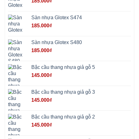
185.000
₫
Mai
Phú
Thọ
Trần
Sàn nhựa Glotex S474
Phú
Hòa
185.000
₫
Phú
Quảng
Bị
Minh
Châu
Sàn nhựa Glotex S480
Ninh
Bình
185.000
₫
Quảng
Oai
Vật
Lại
Bậc cầu thang nhựa giả gỗ 5
Cổ
Đô
145.000
₫
Bất
Bạt
Bắc
Ninh
Bậc cầu thang nhựa giả gỗ 3
Suối
Hai
145.000
₫
Ba
Vì
Yên
Bài
Bậc cầu thang nhựa giả gỗ 2
Sơn
Tây
145.000
₫
Hưng
Yên
Tùng
Thiện