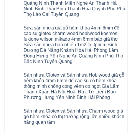
Quảng Ninh Thanh Miện Nghệ An Thanh Hà
Ninh Bình Thái Bình Thanh Hóa Quỳnh Phụ Phú
Thọ Lào Cai Tuyên Quang
Không
có
Sửa sàn nhựa giả gỗ hèm khóa 4mm 6mm đế
bình
luận
cao su glotex charm wood hobiwood kosmos
ở
fukione wilson mikado 4mm 6mm báo giá thợ
Sàn
gỗ
Sửa sàn nhựa bao nhiêu 1m2 tại tphcm Bình
AURUM
Dương Đà Nẵng Khánh Hòa Hải Phòng Lâm
Floor
Báo
Đồng Hưng Yên Nghệ An Quảng Ninh Phú Thọ
giá
Bắc Ninh Tuyên Quang
Sàn
gỗ
Không
AURUM
có
Floor
Sàn nhựa Glotex và Sàn nhựa Hobiwood giả gỗ
bình
nhập
luận
hèm khóa 4mm 6mm đế cao su có hèm khóa
khẩu
ở
Malaysia
thông minh chống cong vênh co ngót Gia Lâm
Sửa
RUM
sàn
Thanh Xuân Hà Nội Hoài Đức Từ Liêm Đan
14
nhựa
AI
Phượng Hưng Yên Ninh Bình Hải Phòng
giả
15
gỗ
Không
AI
hèm
có
13
khóa
Sàn nhựa Glotex và Sàn nhựa Charm wood giả
bình
RUM
4mm
luận
AI
gỗ hèm khóa có thị trường rộng lớn nhiều khách
6mm
ở
35
đế
hàng quan tâm
Sàn
AI
cao
nhựa
36
Không
su
Glotex
RUM