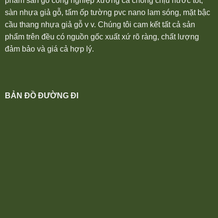
phẩm sàn gỗ công nghiệp xương cá chống chịu nước tốt,
sàn nhựa giả gỗ, tấm ốp tường pvc nano lam sóng, mặt bậc
cầu thang nhựa giả gỗ v v. Chúng tôi cam kết tất cả sản
phẩm trên đều có nguồn gốc xuất xứ rõ ràng, chất lượng
đảm bảo và giá cả hợp lý.
BẢN ĐỒ ĐƯỜNG ĐI