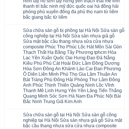
ninh tây hồ sơn tây hưng yên thạch thất mê linh
4mm
Hobi
Nội
6mm
thanh trì bắc ninh mỹ đức quốc oai hà đông hải
wood
Sửa
8mm
Glotex
sàn
phòng phú xuyên đống đa phú thọ nam từ liêm
10mm
Kosmos
gỗ
12mm
bắc giang bắc từ liêm
Hobi
công
chịu
wood
nghiệp
Không
nước
Charm
tại
có
tại
wood
Hà
Sửa chữa sàn gỗ bị phồng tại Hà Nội Sửa sàn gỗ
bình
nhà
đế
Nội
luận
hà
công nghiệp tại Hà Nội Sửa sàn nhựa giả gỗ
cao
Sửa
ở
nội
su
Sửa mặt bậc cầu thang nhựa sửa cửa nhựa
sàn
Sửa
Ziccos
IXPE
nhựa
sàn
Flortex
composite Phúc Thọ Phúc Lộc Hát Môn Sài Gòn
Hưng
giả
gỗ
Wilson
Yên
Thạch Thất Hạ Bằng Tây Phương tphcm Hòa
gỗ
bị
black
Sài
cong
cong
Hobi
Lạc Yên Xuân Quốc Oai Hưng Đạo Đà Nẵng
Gòn
vênh
vênh
wood
Ân
Kiều Phú Phú Cát Hoài Đức Lâm Đồng Dương
Sửa
tại
Glotex
Thi
mặt
Hà
Hòa Sơn Đồng An Khánh Lào Cai Đan Phượng
Kosmos
Hoàng
bậc
Nội
Hobi
Mai
Ô Diên Liên Minh Phú Thọ Gia Lâm Thuận An
cầu
Sửa
wood
Mỹ
thang
sàn
Bát Tràng Phù Đổng Hải Phòng Thư Lâm Đông
Charm
Hào
nhựa
gỗ
wood
Tiên
Anh Phúc Thịnh Thiên Quảng Ninh Lộc Vĩnh
sửa
công
đế
Lữ
cửa
Thanh Mê Linh Hưng Yên Yên Lãng Tiến Thắng
nghiệp
cao
Từ
nhựa
tại
su
Quang Minh Sóc Sơn Hà Nam Đa Phúc Nội Bài
Liêm
composite
Hà
IXPE
Phù
tpHCM
Bắc Ninh Trung Giã Kim Anh
Nội
Phú
Cừ
Sài
Sửa
Thọ
Yên
Không
Gòn
sàn
Việt
Mỹ
có
Hoài
nhựa
Trì
Sửa chữa sàn gỗ tại Hà Nội Sửa sàn gỗ công
Thanh
bình
Đức
giả
Thanh
Xuân
luận
Bình
nghiệp tại Hà Nội Sửa sàn nhựa giả gỗ Sửa mặt
gỗ
Xuân
Kim
ở
Dương
cong
Đoan
bậc cầu thang nhựa sửa cửa nhựa composite
Động
Sửa
Thủ
vênh
Hùng