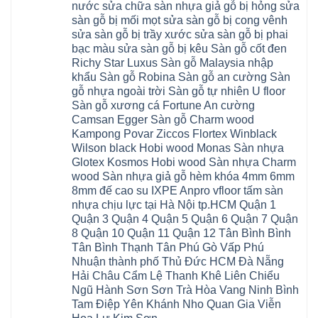
giả
Khánh
nước sửa chữa sàn nhựa giả gỗ bị hỏng sửa
Ninh
đống
Cần
gỗ
Lào
Thượng
đa
Thơ
sàn gỗ bị mối mọt sửa sàn gỗ bị cong vênh
hèm
Cai
Cát
phú
Phú
khóa
Đan
sửa sàn gỗ bị trầy xước sửa sàn gỗ bị phai
Từ
thọ
Xuyên
charm
Phượng
Liêm
nam
Phượng
bạc màu sửa sàn gỗ bị kêu Sàn gỗ cốt đen
wood
Ô
Xuân
từ
Dực
hobiwood
Diên
Phương
Richy Star Luxus Sàn gỗ Malaysia nhập
liêm
Chuyên
kosmos
Liên
Đà
bắc
Mỹ
fukione
khẩu Sàn gỗ Robina Sàn gỗ an cường Sàn
Minh
Nẵng
giang
Đà
wilson
Phú
Tây
bắc
gỗ nhựa ngoài trời Sàn gỗ tự nhiên U floor
Nẵng
4mm
Thọ
Mỗ
từ
Đại
6mm
Gia
Sàn gỗ xương cá Fortune An cường
Đại
liêm
Xuyên
chống
Lâm
Mỗ
Camsan Egger Sàn gỗ Charm wood
Thanh
chịu
Thuận
Long
Oai
nước
An
Kampong Povar Ziccos Flortex Winblack
Biên
Bình
mối
Bát
Bồ
Hà
Wilson black Hobi wood Monas Sàn nhựa
mọt
Tràng
Đề
Tĩnh
đế
Phù
Glotex Kosmos Hobi wood Sàn nhựa Charm
Hưng
Minh
cao
Đổng
Yên
Tam
wood Sàn nhựa giả gỗ hèm khóa 4mm 6mm
su
Hải
Việt
Hưng
IXPE
Phòng
8mm đế cao su IXPE Anpro vfloor tấm sàn
Hưng
Dân
pvc
Thư
Phúc
Hòa
nhựa chịu lực tại Hà Nội tp.HCM Quận 1
spc
Lâm
Lợi
Vân
Bắc
Đông
Quận 3 Quận 4 Quận 5 Quận 6 Quận 7 Quận
Hà
Đình
Ninh
Anh
Đông
Nghệ
8 Quận 10 Quận 11 Quận 12 Tân Bình Bình
Phú
Phúc
Quảng
An
Xuyên
Thịnh
Ninh
Tân Bình Thạnh Tân Phú Gò Vấp Phú
Ứng
Phượng
Thiên
Dương
Thiên
Dực
Nhuận thành phố Thủ Đức HCM Đà Nẵng
Quảng
Nội
Hòa
Chuyên
Ninh
Yên
Hải Châu Cẩm Lệ Thanh Khê Liên Chiểu
Xá
Mỹ
Lộc
Nghĩa
Ứng
Đại
Vĩnh
Ngũ Hành Sơn Sơn Trà Hòa Vang Ninh Bình
Phú
Hòa
Xuyên
Thanh
Phú
Tam Điệp Yên Khánh Nho Quan Gia Viễn
Thanh
Đà
Mê
Thọ
Hóa
Nẵng
Linh