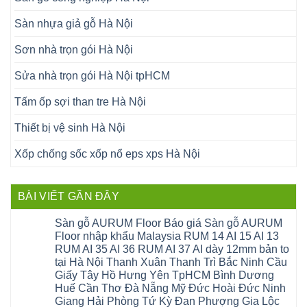
Sàn nhựa giả gỗ Hà Nội
Sơn nhà trọn gói Hà Nội
Sửa nhà trọn gói Hà Nội tpHCM
Tấm ốp sợi than tre Hà Nội
Thiết bị vệ sinh Hà Nội
Xốp chống sốc xốp nổ eps xps Hà Nội
BÀI VIẾT GẦN ĐÂY
Sàn gỗ AURUM Floor Báo giá Sàn gỗ AURUM
Floor nhập khẩu Malaysia RUM 14 AI 15 AI 13
RUM AI 35 AI 36 RUM AI 37 AI dày 12mm bản to
tại Hà Nội Thanh Xuân Thanh Trì Bắc Ninh Cầu
Giấy Tây Hồ Hưng Yên TpHCM Bình Dương
Huế Cần Thơ Đà Nẵng Mỹ Đức Hoài Đức Ninh
Giang Hải Phòng Tứ Kỳ Đan Phượng Gia Lộc