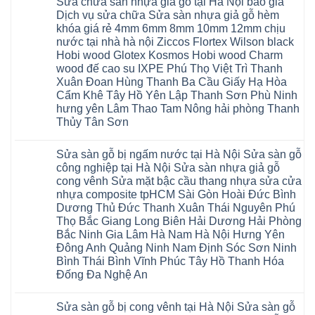
Phụ
tpHCM
Sửa chữa sàn nhựa giả gỗ tại Hà Nội báo giá
bình
Phòng
vệ
Phú
Đà
luận
Thái
Dịch vụ sửa chữa Sửa sàn nhựa giả gỗ hèm
sinh
Thọ
Nẵng
ở
Bình
giá
khóa giá rẻ 4mm 6mm 8mm 10mm 12mm chịu
Lào
Gia
Thợ
Hưng
rẻ
Cai
Lâm
sửa
nước tại nhà hà nội Ziccos Flortex Wilson black
Yên
tpHCM
Tuyên
Phú
sàn
Hà
Hobi wood Glotex Kosmos Hobi wood Charm
Thanh
Quang
Thọ
nhựa
Đông
Xuân
Hải
thợ
wood đế cao su IXPE Phú Thọ Việt Trì Thanh
Hạ
Bắc
Phòng
sửa
Long
Xuân Đoan Hùng Thanh Ba Cầu Giấy Hạ Hòa
Ninh
Sóc
sàn
Ninh
Sơn
nhà
Cẩm Khê Tây Hồ Yên Lập Thanh Sơn Phù Ninh
Bình
Ninh
thợ
hưng yên Lâm Thao Tam Nông hải phòng Thanh
Đà
Bình
sửa
Nẵng
Hưng
sàn
Thủy Tân Sơn
Quảng
Yên
gỗ
Ninh
Không
tại
có
Hà
Sửa sàn gỗ bị ngấm nước tại Hà Nội Sửa sàn gỗ
bình
Nội
luận
báo
công nghiệp tại Hà Nội Sửa sàn nhựa giả gỗ
ở
giá
cong vênh Sửa mặt bậc cầu thang nhựa sửa cửa
Sửa
Dịch
chữa
nhựa composite tpHCM Sài Gòn Hoài Đức Bình
vụ
sàn
sửa
Dương Thủ Đức Thanh Xuân Thái Nguyên Phú
nhựa
chữa
giả
Thọ Bắc Giang Long Biên Hải Dương Hải Phòng
Sửa
gỗ
sàn
Bắc Ninh Gia Lâm Hà Nam Hà Nội Hưng Yên
tại
nhựa
Hà
Đông Anh Quảng Ninh Nam Định Sóc Sơn Ninh
giả
Nội
gỗ
Bình Thái Bình Vĩnh Phúc Tây Hồ Thanh Hóa
báo
hèm
giá
Đống Đa Nghệ An
khóa
Dịch
giá
Không
vụ
rẻ
có
sửa
4mm
Sửa sàn gỗ bị cong vênh tại Hà Nội Sửa sàn gỗ
bình
chữa
6mm