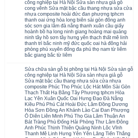
luận
Sửa
công nghiệp tại Hà Nội Sửa sàn nhựa giả gỗ
8mm
ở
sàn
10mm
cong vênh Sửa mặt bậc cầu thang nhựa sửa cửa
Sửa
nhựa
12mm
sàn
nhựa composite hoài đức đan phượng tphcm
giả
tại
gỗ
gỗ
nhà
thanh oai ứng hòa long biên sài gòn đông anh
bị
hèm
Ziccos
ngấm
sóc sơn gia lâm đà nẵng thanh xuân cầu giấy
khóa
Flortex
nước
giá
Wilson
hoành bồ hạ long ninh giang hoàng mai quảng
tại
rẻ
black
Hà
ninh tây hồ sơn tây hưng yên thạch thất mê linh
4mm
Hobi
Nội
6mm
thanh trì bắc ninh mỹ đức quốc oai hà đông hải
wood
Sửa
8mm
Glotex
sàn
phòng phú xuyên đống đa phú thọ nam từ liêm
10mm
Kosmos
gỗ
12mm
bắc giang bắc từ liêm
Hobi
công
chịu
wood
nghiệp
Không
nước
Charm
tại
có
tại
wood
Hà
Sửa chữa sàn gỗ bị phồng tại Hà Nội Sửa sàn gỗ
bình
nhà
đế
Nội
luận
hà
công nghiệp tại Hà Nội Sửa sàn nhựa giả gỗ
cao
Sửa
ở
nội
su
Sửa mặt bậc cầu thang nhựa sửa cửa nhựa
sàn
Sửa
Ziccos
IXPE
nhựa
sàn
Flortex
composite Phúc Thọ Phúc Lộc Hát Môn Sài Gòn
Hưng
giả
gỗ
Wilson
Yên
Thạch Thất Hạ Bằng Tây Phương tphcm Hòa
gỗ
bị
black
Sài
cong
cong
Hobi
Lạc Yên Xuân Quốc Oai Hưng Đạo Đà Nẵng
Gòn
vênh
vênh
wood
Ân
Kiều Phú Phú Cát Hoài Đức Lâm Đồng Dương
Sửa
tại
Glotex
Thi
mặt
Hà
Hòa Sơn Đồng An Khánh Lào Cai Đan Phượng
Kosmos
Hoàng
bậc
Nội
Hobi
Mai
Ô Diên Liên Minh Phú Thọ Gia Lâm Thuận An
cầu
Sửa
wood
Mỹ
thang
sàn
Bát Tràng Phù Đổng Hải Phòng Thư Lâm Đông
Charm
Hào
nhựa
gỗ
wood
Tiên
Anh Phúc Thịnh Thiên Quảng Ninh Lộc Vĩnh
sửa
công
đế
Lữ
cửa
Thanh Mê Linh Hưng Yên Yên Lãng Tiến Thắng
nghiệp
cao
Từ
nhựa
tại
su