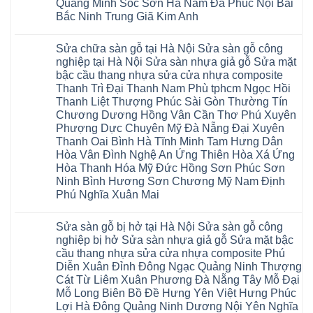
Quang Minh Sóc Sơn Hà Nam Đa Phúc Nội Bài
Liêm
composite
Hà
IXPE
Phù
tpHCM
Bắc Ninh Trung Giã Kim Anh
Nội
Phú
Cừ
Sài
Sửa
Thọ
Yên
Không
Gòn
sàn
Việt
Mỹ
có
Hoài
nhựa
Trì
Sửa chữa sàn gỗ tại Hà Nội Sửa sàn gỗ công
Thanh
bình
Đức
giả
Thanh
Xuân
luận
Bình
nghiệp tại Hà Nội Sửa sàn nhựa giả gỗ Sửa mặt
gỗ
Xuân
Kim
ở
Dương
cong
Đoan
bậc cầu thang nhựa sửa cửa nhựa composite
Động
Sửa
Thủ
vênh
Hùng
Văn
chữa
Thanh Trì Đại Thanh Nam Phù tphcm Ngọc Hồi
Đức
Sửa
Thanh
Giang
sàn
Thanh
mặt
Ba
Thanh Liệt Thượng Phúc Sài Gòn Thường Tín
Cầu
gỗ
Xuân
bậc
Cầu
Giấy
bị
Chương Dương Hồng Vân Cần Thơ Phú Xuyên
Thái
cầu
Giấy
Văn
phồng
Nguyên
thang
Hạ
Phượng Dực Chuyên Mỹ Đà Nẵng Đại Xuyên
Lâm
tại
Phú
nhựa
Hòa
tphcm
Hà
Thanh Oai Bình Hà Tĩnh Minh Tam Hưng Dân
Thọ
sửa
Cẩm
Khoái
Nội
Bắc
cửa
Hòa Vân Đình Nghệ An Ứng Thiên Hòa Xá Ứng
Khê
Châu
Sửa
Giang
nhựa
Tây
sàn
Hòa Thanh Hóa Mỹ Đức Hồng Sơn Phúc Sơn
Long
composite
Hồ
gỗ
Biên
hoài
Ninh Bình Hương Sơn Chương Mỹ Nam Định
Yên
công
Hải
đức
Lập
Phú Nghĩa Xuân Mai
nghiệp
Dương
đan
Thanh
tại
Hải
phượng
Sơn
Không
Hà
Phòng
tphcm
Phù
có
Nội
Bắc
thanh
Sửa sàn gỗ bị hở tại Hà Nội Sửa sàn gỗ công
Ninh
bình
Sửa
Ninh
oai
hưng
luận
nghiệp bị hở Sửa sàn nhựa giả gỗ Sửa mặt bậc
sàn
Gia
ứng
yên
ở
nhựa
Lâm
cầu thang nhựa sửa cửa nhựa composite Phú
hòa
Lâm
Sửa
giả
Hà
long
Thao
chữa
Diễn Xuân Đỉnh Đông Ngạc Quảng Ninh Thượng
gỗ
Nam
biên
Tam
sàn
Sửa
Hà
Cát Từ Liêm Xuân Phương Đà Nẵng Tây Mỗ Đại
sài
Nông
gỗ
mặt
Nội
gòn
hải
tại
Mỗ Long Biên Bồ Đề Hưng Yên Việt Hưng Phúc
bậc
Hưng
đông
phòng
Hà
cầu
Lợi Hà Đông Quảng Ninh Dương Nội Yên Nghĩa
Yên
anh
Thanh
Nội
thang