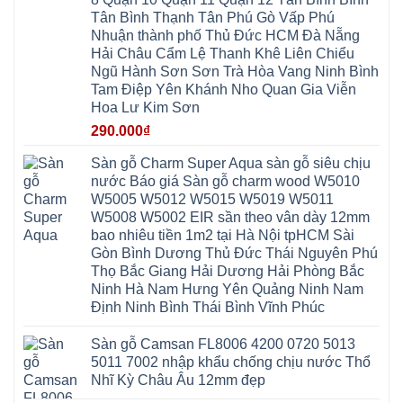
Quảng
An
Xuyên
Thịnh
Ninh
Tân Bình Thạnh Tân Phú Gò Vấp Phú
Ứng
Phượng
Thiên
Dương
Thiên
Dực
Nhuận thành phố Thủ Đức HCM Đà Nẵng
Quảng
Nội
Hòa
Chuyên
Ninh
Yên
Hải Châu Cẩm Lệ Thanh Khê Liên Chiểu
Xá
Mỹ
Lộc
Nghĩa
Ứng
Đại
Vĩnh
Ngũ Hành Sơn Sơn Trà Hòa Vang Ninh Bình
Phú
Hòa
Xuyên
Thanh
Phú
Tam Điệp Yên Khánh Nho Quan Gia Viễn
Thanh
Đà
Mê
Thọ
Hóa
Nẵng
Linh
Hoa Lư Kim Sơn
Lương
Mỹ
Thanh
Hưng
Kiến
Đức
Oai
Yên
290.000
₫
Hưng
Hồng
Bình
Yên
Sơn
Minh
Lãng
Phúc
Sàn gỗ Charm Super Aqua sàn gỗ siêu chịu
Tam
Tiến
Sơn
Hưng
Thắng
nước Báo giá Sàn gỗ charm wood W5010
Ninh
Dân
Quang
Bình
Hòa
W5005 W5012 W5015 W5019 W5011
Minh
Hương
Vân
Sóc
W5008 W5002 EIR sần theo vân dày 12mm
Sơn
Đình
Sơn
Chương
Hà
Hà
bao nhiêu tiền 1m2 tại Hà Nội tpHCM Sài
Mỹ
Nội
Nam
Gòn Bình Dương Thủ Đức Thái Nguyên Phú
Nam
Ứng
Đa
Định
Thiên
Phúc
Thọ Bắc Giang Hải Dương Hải Phòng Bắc
Phú
Hòa
Nội
Nghĩa
Ninh Hà Nam Hưng Yên Quảng Ninh Nam
Xá
Bài
Xuân
Ứng
Bắc
Định Ninh Bình Thái Bình Vĩnh Phúc
Mai
Hòa
Ninh
Mỹ
Trung
Đức
Giã
Sàn gỗ Camsan FL8006 4200 0720 5013
Phú
Kim
5011 7002 nhập khẩu chống chịu nước Thổ
Thọ
Anh
Hồng
Nhĩ Kỳ Châu Âu 12mm đẹp
Sơn
Phúc