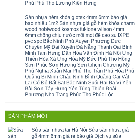
Đông
sóc
Thủy
Sửa
Phú Phú Thọ Lương Kiến Hưng
nhựa
Anh
sơn
Tân
sàn
sửa
Quảng
gia
Không
Sơn
gỗ
cửa
Ninh
lâm
có
công
nhựa
Sàn nhựa hèm khóa glotex 4mm 6mm báo giá
Nam
đà
bình
nghiệp
composite
Định
nẵng
luận
tại
bao nhiêu 1m2 Sàn nhựa giả gỗ hèm khóa charm
Phúc
Sóc
ở
thanh
Hà
Thọ
wood hobiwood kosmos fukione wilson 4mm
Sơn
Sửa
xuân
Nội
Phúc
Ninh
sàn
cầu
Sửa
6mm chống chịu nước mối mọt đế cao su IXPE
Lộc
Bình
gỗ
giấy
sàn
Hát
pvc spc Bắc Ninh Phú Xuyên Phượng Dực
Thái
bị
hoành
nhựa
Môn
Bình
hở
bồ
Chuyên Mỹ Đại Xuyên Đà Nẵng Thanh Oai Bình
giả
Sài
Vĩnh
tại
hạ
gỗ
Gòn
Minh Tam Hưng Dân Hòa Vân Đình Hà Nội Ứng
Phúc
Hà
long
Sửa
Thạch
Tây
Nội
ninh
Thiên Hòa Xá Ứng Hòa Mỹ Đức Phú Thọ Hồng
mặt
Thất
Hồ
Sửa
giang
bậc
Sơn Phúc Sơn Hương Sơn tphcm Chương Mỹ
Hạ
Thanh
sàn
hoàng
cầu
Bằng
Hóa
gỗ
Phú Nghĩa Xuân Mai Phú Thọ Trần Phú Hòa Phú
mai
thang
Tây
Đống
công
quảng
nhựa
Quảng Bị Minh Châu Ninh Bình Quảng Oai Vật
Phương
Đa
nghiệp
ninh
sửa
tphcm
Nghệ
Lại Cổ Đô Bất Bạt Bắc Ninh Suối Hai Ba Vì Yên
bị
tây
cửa
Hòa
An
hở
hồ
nhựa
Bài Sơn Tây Hưng Yên Tùng Thiện Đoài
Lạc
Sửa
sơn
composite
Yên
Phương Nha Trang Phúc Thọ Phúc Lộc
sàn
tây
Thanh
Xuân
nhựa
hưng
Trì
Quốc
Không
giả
yên
Đại
Oai
có
gỗ
thạch
Thanh
Hưng
bình
Sửa
thất
Nam
Đạo
luận
mặt
mê
SẢN PHẨM MỚI
Phù
ở
Đà
bậc
linh
tphcm
Sàn
Nẵng
cầu
thanh
Ngọc
nhựa
Kiều
thang
trì
Hồi
hèm
Sửa sàn nhựa tại Hà Nội Sửa sàn nhựa giả
Phú
nhựa
bắc
Thanh
khóa
Phú
sửa
ninh
gỗ 4mm 6mm giá rẻ báo giá Dịch vụ sửa
Liệt
glotex
Cát
cửa
mỹ