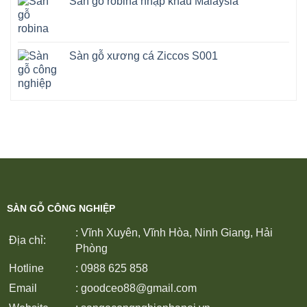
Sàn gỗ robina nhập khẩu Malaysia
Sàn gỗ xương cá Ziccos S001
SÀN GỖ CÔNG NGHIỆP
: Vĩnh Xuyên, Vĩnh Hòa, Ninh Giang, Hải
Địa chỉ:
Phòng
Hotline
: 0988 625 858
Email
:
goodceo88@gmail.com