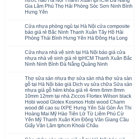
nước nào Hà Nội Thanh Xuân tpHCM Đà Nẵng
An
tín
nhựa
Sàn
Thanh
Huế
Hòa
Bắc
hàng
Fukione
nhựa
Xuân
Gia Lâm Phú Thọ Hải Phòng Sóc Sơn Ninh Bình
Cần
Hải
Ninh
đầu
giả
Glotex
Hà
Thơ
Phòng
Hưng Yên
Tuyên
đã
gỗ
và
Nội
Đà
Lâm
Quang
được
hèm
cửa
Hoài
Nẵng
Không
Đồng
Thái
khẳng
khóa
nhựa
Đức
Mỹ
có
Hưng
Nguyên
định
4mm
composite
Từ
Cửa nhựa phòng ngủ tại Hà Nội cửa composite
Đức
bình
Yên
tại
6mm
giả
Liêm
Hoài
luận
Nghệ
báo giá rẻ Bắc Ninh Thanh Xuân Tây Hồ Hải
Việt
đế
vân
Đan
Đức
ở
An
Nam
cao
gỗ
Phượng
Phòng Thái Bình Hưng Yên Hà Đông Hạ Long
Ninh
Sàn
Quảng
su
tạo
Hưng
Giang
nhựa
Ninh
Không
Hà
không
Yên
Hải
Glotex
Phú
có
Nội
gian
Ninh
Phòng
4mm
Thọ
Cửa nhựa nhà vệ sinh tại Hà Nội báo giá cửa
bình
sang
Bình
Tứ
giá
Bắc
luận
trọng
Hải
nhựa nhà vệ sinh giá rẻ tpHCM Thanh Xuân Bắc
Kỳ
bao
Ninh
ở
Phòng
Đan
nhiêu
Ninh Ninh Bình Đà Nẵng Quảng Ninh
Tuyên
Cửa
Phượng
Sàn
Quang
nhựa
Gia
nhựa
Không
phòng
Lộc
giả
có
ngủ
Thợ sửa sàn nhựa thợ sửa sàn nhà thợ sửa sàn
Quảng
gỗ
bình
tại
Ninh
Glotex
luận
gỗ tại Hà Nội báo giá Dịch vụ sửa chữa Sửa sàn
Hà
ở
Thanh
có
Nội
nhựa giả gỗ hèm khóa giá rẻ 4mm 6mm 8mm
Cửa
Miện
tốt
cửa
nhựa
Nghệ
không
10mm 12mm tại nhà Ziccos Flortex Wilson black
composite
nhà
An
sàn
báo
Hobi wood Glotex Kosmos Hobi wood Charm
vệ
Thanh
nhựa
giá
sinh
Hà
glotex
wood đế cao su IXPE Hưng Yên Sài Gòn Ân Thi
rẻ
tại
Ninh
của
Bắc
Hoàng Mai Mỹ Hào Tiên Lữ Từ Liêm Phù Cừ
Hà
Bình
nước
Ninh
Nội
Thái
nào
Yên Mỹ Thanh Xuân Kim Động Văn Giang Cầu
Thanh
báo
Bình
Hà
Xuân
Giấy Văn Lâm tphcm Khoái Châu
giá
Thanh
Nội
Tây
cửa
Hóa
Thanh
Không
Hồ
nhựa
Quỳnh
Xuân
có
Hải
nhà