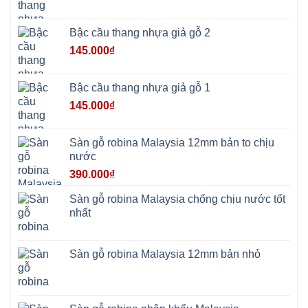
Vì
Yên
Bài
Bậc cầu thang nhựa giả gỗ 2
Sơn
Tây
145.000
₫
Hưng
Yên
Tùng
Thiện
Bậc cầu thang nhựa giả gỗ 1
Đoài
Phương
145.000
₫
Nha
Trang
Phúc
Thọ
Sàn gỗ robina Malaysia 12mm bản to chịu
Phúc
Lộc
nước
390.000
₫
Sàn gỗ robina Malaysia chống chịu nước tốt
nhất
Sàn gỗ robina Malaysia 12mm bản nhỏ