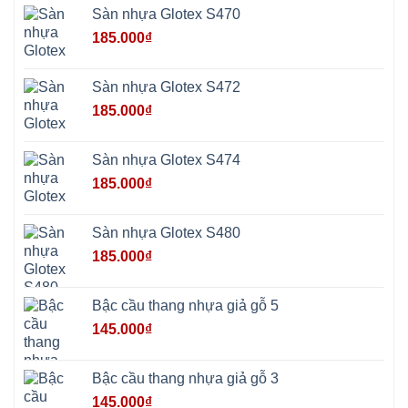
Sơn
Sàn nhựa Glotex S470
Hương
Sơn
185.000
₫
tphcm
Chương
Mỹ
Phú
Sàn nhựa Glotex S472
Nghĩa
Xuân
185.000
₫
Mai
Phú
Thọ
Trần
Sàn nhựa Glotex S474
Phú
Hòa
185.000
₫
Phú
Quảng
Bị
Minh
Châu
Sàn nhựa Glotex S480
Ninh
Bình
185.000
₫
Quảng
Oai
Vật
Lại
Bậc cầu thang nhựa giả gỗ 5
Cổ
Đô
145.000
₫
Bất
Bạt
Bắc
Ninh
Bậc cầu thang nhựa giả gỗ 3
Suối
Hai
145.000
₫
Ba