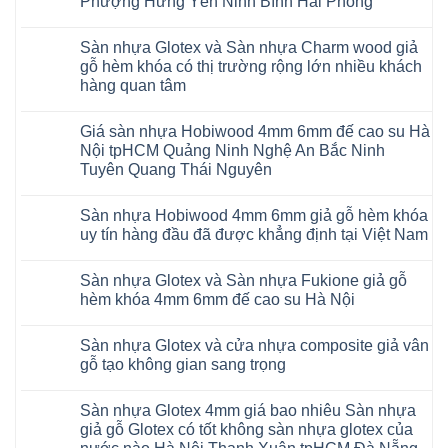
Phượng Hưng Yên Ninh Bình Hải Phòng
giả
15
gỗ
Không
AI
hèm
có
13
khóa
Sàn nhựa Glotex và Sàn nhựa Charm wood giả
bình
RUM
4mm
luận
AI
gỗ hèm khóa có thị trường rộng lớn nhiều khách
6mm
ở
35
đế
hàng quan tâm
Sàn
AI
cao
nhựa
36
Không
su
Glotex
RUM
có
glotex
và
AI
Giá sàn nhựa Hobiwood 4mm 6mm đế cao su Hà
bình
charm
Sàn
37
luận
wood
Nội tpHCM Quảng Ninh Nghệ An Bắc Ninh
nhựa
AI
ở
hobiwood
Hobiwood
Tuyên Quang Thái Nguyên
dày
Sàn
kosmos
giả
12mm
nhựa
fukione
gỗ
Không
bản
Glotex
wilson
hèm
có
to
và
mikado
Sàn nhựa Hobiwood 4mm 6mm giả gỗ hèm khóa
khóa
bình
tại
Sàn
4mm
4mm
luận
uy tín hàng đầu đã được khẳng định tại Việt Nam
Hà
nhựa
6mm
ở
6mm
Nội
Charm
báo
Giá
đế
Không
Thanh
wood
giá
sàn
cao
có
Xuân
giả
thợ
Sàn nhựa Glotex và Sàn nhựa Fukione giả gỗ
nhựa
su
bình
Thanh
gỗ
Sửa
Hobiwood
có
luận
hèm khóa 4mm 6mm đế cao su Hà Nội
Trì
hèm
sàn
4mm
ở
hèm
Bắc
khóa
nhựa
6mm
Sàn
khóa
Không
Ninh
có
bao
đế
nhựa
thông
có
Cầu
thị
nhiêu
Sàn nhựa Glotex và cửa nhựa composite giả vân
cao
Hobiwood
minh
bình
Giấy
trường
1m2
su
4mm
chống
luận
gỗ tạo không gian sang trọng
Tây
rộng
tại
Hà
6mm
ở
cong
Hồ
lớn
tphcm
Nội
giả
Sàn
vênh
Không
Hưng
nhiều
Bình
tpHCM
gỗ
nhựa
co
có
Yên
khách
Dương
Sàn nhựa Glotex 4mm giá bao nhiêu Sàn nhựa
Quảng
hèm
Glotex
ngót
bình
TpHCM
hàng
Đà
Ninh
khóa
và
Gia
luận
giả gỗ Glotex có tốt không sàn nhựa glotex của
Bình
quan
Nẵng
Nghệ
uy
Sàn
ở
Lâm
Dương
tâm
Khánh