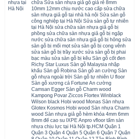
Thượng
4mm
Hoài
chữa Sửa sàn nhựa giả gỗ giá rẻ 8mm
nhựa
đức
Phúc
6mm
Đức
composite
quốc
10mm 12mm chịu nước cao cấp sửa chữa
Sài
báo
Lâm
Phú
oai
Gòn
giá
Đồng
sàn nhựa giả gỗ tại nhà hà nội Sửa sàn gỗ
Diễn
hà
Thường
bao
Dương
Xuân
đông
Tín
công nghiệp tại Hà Nội Sửa sàn gỗ tự nhiên
nhiêu
Hòa
Đỉnh
hải
Chương
1m2
Sơn
tại Hà Nội sửa chữa sàn nhựa giả gỗ bị
Đông
phòng
Dương
Sàn
Đồng
Ngạc
phú
Hồng
phồng sửa chữa sàn nhựa giả gỗ bị ngập
nhựa
An
Quảng
xuyên
Vân
giả
Khánh
nước sửa chữa sàn nhựa giả gỗ bị hỏng sửa
Ninh
đống
Cần
gỗ
Lào
Thượng
đa
Thơ
sàn gỗ bị mối mọt sửa sàn gỗ bị cong vênh
hèm
Cai
Cát
phú
Phú
khóa
Đan
sửa sàn gỗ bị trầy xước sửa sàn gỗ bị phai
Từ
thọ
Xuyên
charm
Phượng
Liêm
nam
Phượng
bạc màu sửa sàn gỗ bị kêu Sàn gỗ cốt đen
wood
Ô
Xuân
từ
Dực
hobiwood
Diên
Phương
Richy Star Luxus Sàn gỗ Malaysia nhập
liêm
Chuyên
kosmos
Liên
Đà
bắc
Mỹ
fukione
khẩu Sàn gỗ Robina Sàn gỗ an cường Sàn
Minh
Nẵng
giang
Đà
wilson
Phú
Tây
bắc
gỗ nhựa ngoài trời Sàn gỗ tự nhiên U floor
Nẵng
4mm
Thọ
Mỗ
từ
Đại
6mm
Gia
Sàn gỗ xương cá Fortune An cường
Đại
liêm
Xuyên
chống
Lâm
Mỗ
Camsan Egger Sàn gỗ Charm wood
Thanh
chịu
Thuận
Long
Oai
nước
An
Kampong Povar Ziccos Flortex Winblack
Biên
Bình
mối
Bát
Bồ
Hà
Wilson black Hobi wood Monas Sàn nhựa
mọt
Tràng
Đề
Tĩnh
đế
Phù
Glotex Kosmos Hobi wood Sàn nhựa Charm
Hưng
Minh
cao
Đổng
Yên
Tam
wood Sàn nhựa giả gỗ hèm khóa 4mm 6mm
su
Hải
Việt
Hưng
IXPE
Phòng
8mm đế cao su IXPE Anpro vfloor tấm sàn
Hưng
Dân
pvc
Thư
Phúc
Hòa
nhựa chịu lực tại Hà Nội tp.HCM Quận 1
spc
Lâm
Lợi
Vân
Bắc
Đông
Quận 3 Quận 4 Quận 5 Quận 6 Quận 7 Quận
Hà
Đình
Ninh
Anh
Đông
Nghệ
8 Quận 10 Quận 11 Quận 12 Tân Bình Bình
Phú
Phúc