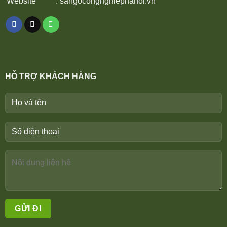
Website
:
sangocongnghiephanoi.vn
HỖ TRỢ KHÁCH HÀNG