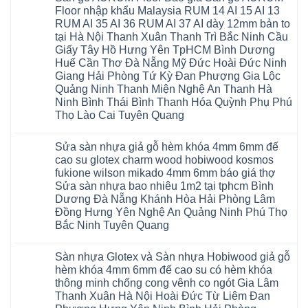
Floor nhập khẩu Malaysia RUM 14 AI 15 AI 13
RUM AI 35 AI 36 RUM AI 37 AI dày 12mm bản to
tại Hà Nội Thanh Xuân Thanh Trì Bắc Ninh Cầu
Giấy Tây Hồ Hưng Yên TpHCM Bình Dương
Huế Cần Thơ Đà Nẵng Mỹ Đức Hoài Đức Ninh
Giang Hải Phòng Tứ Kỳ Đan Phượng Gia Lộc
Quảng Ninh Thanh Miện Nghệ An Thanh Hà
Ninh Bình Thái Bình Thanh Hóa Quỳnh Phụ Phú
Thọ Lào Cai Tuyên Quang
Không
có
Sửa sàn nhựa giả gỗ hèm khóa 4mm 6mm đế
bình
luận
cao su glotex charm wood hobiwood kosmos
ở
fukione wilson mikado 4mm 6mm báo giá thợ
Sàn
gỗ
Sửa sàn nhựa bao nhiêu 1m2 tại tphcm Bình
AURUM
Dương Đà Nẵng Khánh Hòa Hải Phòng Lâm
Floor
Báo
Đồng Hưng Yên Nghệ An Quảng Ninh Phú Thọ
giá
Bắc Ninh Tuyên Quang
Sàn
gỗ
Không
AURUM
có
Floor
Sàn nhựa Glotex và Sàn nhựa Hobiwood giả gỗ
bình
nhập
luận
hèm khóa 4mm 6mm đế cao su có hèm khóa
khẩu
ở
Malaysia
thông minh chống cong vênh co ngót Gia Lâm
Sửa
RUM
sàn
Thanh Xuân Hà Nội Hoài Đức Từ Liêm Đan
14
nhựa
AI