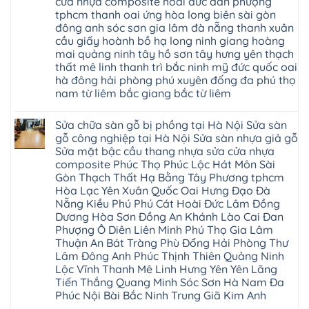
cửa nhựa composite hoài đức đan phượng
giả
tại
gỗ
gỗ
nhà
tphcm thanh oai ứng hòa long biên sài gòn
bị
hèm
Ziccos
ngấm
đông anh sóc sơn gia lâm đà nẵng thanh xuân
khóa
Flortex
nước
giá
cầu giấy hoành bồ hạ long ninh giang hoàng
Wilson
tại
rẻ
black
Hà
mai quảng ninh tây hồ sơn tây hưng yên thạch
4mm
Hobi
Nội
6mm
thất mê linh thanh trì bắc ninh mỹ đức quốc oai
wood
Sửa
8mm
Glotex
hà đông hải phòng phú xuyên đống đa phú thọ
sàn
10mm
Kosmos
gỗ
12mm
nam từ liêm bắc giang bắc từ liêm
Hobi
công
chịu
wood
nghiệp
Không
nước
Charm
tại
có
tại
wood
Sửa chữa sàn gỗ bị phồng tại Hà Nội Sửa sàn
Hà
bình
nhà
đế
Nội
luận
hà
gỗ công nghiệp tại Hà Nội Sửa sàn nhựa giả gỗ
cao
Sửa
ở
nội
su
Sửa mặt bậc cầu thang nhựa sửa cửa nhựa
sàn
Sửa
Ziccos
IXPE
nhựa
sàn
Flortex
composite Phúc Thọ Phúc Lộc Hát Môn Sài
Hưng
giả
gỗ
Wilson
Yên
Gòn Thạch Thất Hạ Bằng Tây Phương tphcm
gỗ
bị
black
Sài
cong
cong
Hòa Lạc Yên Xuân Quốc Oai Hưng Đạo Đà
Hobi
Gòn
vênh
vênh
wood
Ân
Nẵng Kiều Phú Phú Cát Hoài Đức Lâm Đồng
Sửa
tại
Glotex
Thi
mặt
Hà
Dương Hòa Sơn Đồng An Khánh Lào Cai Đan
Kosmos
Hoàng
bậc
Nội
Hobi
Mai
Phượng Ô Diên Liên Minh Phú Thọ Gia Lâm
cầu
Sửa
wood
Mỹ
thang
Thuận An Bát Tràng Phù Đổng Hải Phòng Thư
sàn
Charm
Hào
nhựa
gỗ
wood
Lâm Đông Anh Phúc Thịnh Thiên Quảng Ninh
Tiên
sửa
công
đế
Lữ
cửa
Lộc Vĩnh Thanh Mê Linh Hưng Yên Yên Lãng
nghiệp
cao
Từ
nhựa
tại
su
Tiến Thắng Quang Minh Sóc Sơn Hà Nam Đa
Liêm
composite
Hà
IXPE
Phù
Phúc Nội Bài Bắc Ninh Trung Giã Kim Anh
tpHCM
Nội
Phú
Cừ
Sài
Sửa
Thọ
Yên