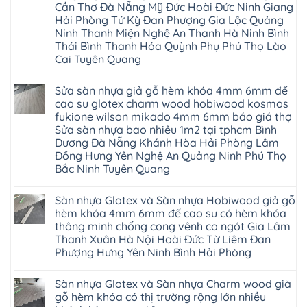
Cần Thơ Đà Nẵng Mỹ Đức Hoài Đức Ninh Giang
Hải Phòng Tứ Kỳ Đan Phượng Gia Lộc Quảng
Ninh Thanh Miện Nghệ An Thanh Hà Ninh Bình
Thái Bình Thanh Hóa Quỳnh Phụ Phú Thọ Lào
Cai Tuyên Quang
Không
có
Sửa sàn nhựa giả gỗ hèm khóa 4mm 6mm đế
bình
luận
cao su glotex charm wood hobiwood kosmos
ở
fukione wilson mikado 4mm 6mm báo giá thợ
Sàn
gỗ
Sửa sàn nhựa bao nhiêu 1m2 tại tphcm Bình
AURUM
Dương Đà Nẵng Khánh Hòa Hải Phòng Lâm
Floor
Báo
Đồng Hưng Yên Nghệ An Quảng Ninh Phú Thọ
giá
Bắc Ninh Tuyên Quang
Sàn
gỗ
Không
AURUM
có
Floor
Sàn nhựa Glotex và Sàn nhựa Hobiwood giả gỗ
bình
nhập
luận
hèm khóa 4mm 6mm đế cao su có hèm khóa
khẩu
ở
Malaysia
thông minh chống cong vênh co ngót Gia Lâm
Sửa
RUM
sàn
Thanh Xuân Hà Nội Hoài Đức Từ Liêm Đan
14
nhựa
Phượng Hưng Yên Ninh Bình Hải Phòng
AI
giả
15
gỗ
Không
AI
hèm
có
13
khóa
Sàn nhựa Glotex và Sàn nhựa Charm wood giả
bình
RUM
4mm
luận
gỗ hèm khóa có thị trường rộng lớn nhiều
AI
6mm
ở
35