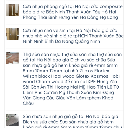
Đức
khẳng
khóa
nhựa
Yên
có
Liêm
Hoài
định
4mm
composite
Cửa nhựa phòng ngủ tại Hà Nội cửa composite
Nghệ
bình
Đan
Đức
tại
6mm
giả
An
luận
Phượng
báo giá rẻ Bắc Ninh Thanh Xuân Tây Hồ Hải
Ninh
Việt
đế
vân
Quảng
ở
Hưng
Giang
Nam
cao
gỗ
Phòng Thái Bình Hưng Yên Hà Đông Hạ Long
Ninh
Sàn
Yên
Hải
su
tạo
Phú
nhựa
Ninh
Phòng
Không
Hà
không
Thọ
Glotex
Bình
Tứ
có
Nội
gian
Bắc
4mm
Hải
Cửa nhựa nhà vệ sinh tại Hà Nội báo giá cửa
Kỳ
bình
sang
Ninh
giá
Phòng
Đan
luận
trọng
nhựa nhà vệ sinh giá rẻ tpHCM Thanh Xuân Bắc
Tuyên
bao
ở
Phượng
Quang
nhiêu
Ninh Ninh Bình Đà Nẵng Quảng Ninh
Cửa
Gia
Sàn
nhựa
Lộc
nhựa
Không
phòng
Quảng
giả
có
ngủ
Ninh
Thợ sửa sàn nhựa thợ sửa sàn nhà thợ sửa sàn
gỗ
bình
tại
Thanh
Glotex
luận
gỗ tại Hà Nội báo giá Dịch vụ sửa chữa Sửa
Hà
Miện
ở
có
Nội
Nghệ
sàn nhựa giả gỗ hèm khóa giá rẻ 4mm 6mm
Cửa
tốt
cửa
An
nhựa
không
8mm 10mm 12mm tại nhà Ziccos Flortex
composite
Thanh
nhà
sàn
báo
Hà
Wilson black Hobi wood Glotex Kosmos Hobi
vệ
nhựa
giá
Ninh
sinh
glotex
wood Charm wood đế cao su IXPE Hưng Yên
rẻ
Bình
tại
của
Bắc
Sài Gòn Ân Thi Hoàng Mai Mỹ Hào Tiên Lữ Từ
Thái
Hà
nước
Ninh
Bình
Nội
Liêm Phù Cừ Yên Mỹ Thanh Xuân Kim Động
nào
Thanh
Thanh
báo
Hà
Văn Giang Cầu Giấy Văn Lâm tphcm Khoái
Xuân
Hóa
giá
Nội
Tây
Quỳnh
Châu
cửa
Thanh
Hồ
Phụ
nhựa
Xuân
Hải
Phú
Không
nhà
tpHCM
Phòng
Thọ
có
vệ
Đà
Sửa chữa sàn nhựa giả gỗ tại Hà Nội báo giá
Thái
Lào
bình
sinh
Nẵng
Bình
Cai
luận
Dịch vụ sửa chữa Sửa sàn nhựa giả gỗ hèm
giá
Gia
Hưng
Tuyên
ở
rẻ
Lâm
khóa giá rẻ 4mm 6mm 8mm 10mm 12mm chịu
Yên
Quang
Thợ