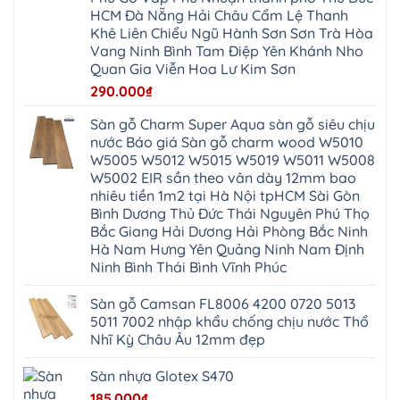
Nội
Hòa
Chuyên
Ninh
Yên
HCM Đà Nẵng Hải Châu Cẩm Lệ Thanh
Xá
Mỹ
Lộc
Nghĩa
Ứng
Đại
Vĩnh
Khê Liên Chiểu Ngũ Hành Sơn Sơn Trà Hòa
Phú
Hòa
Xuyên
Thanh
Phú
Vang Ninh Bình Tam Điệp Yên Khánh Nho
Thanh
Đà
Mê
Thọ
Hóa
Nẵng
Linh
Quan Gia Viễn Hoa Lư Kim Sơn
Lương
Mỹ
Thanh
Hưng
Kiến
Đức
Oai
Yên
290.000
₫
Hưng
Hồng
Bình
Yên
Sơn
Minh
Lãng
Phúc
Sàn gỗ Charm Super Aqua sàn gỗ siêu chịu
Tam
Tiến
Sơn
Hưng
Thắng
nước Báo giá Sàn gỗ charm wood W5010
Ninh
Dân
Quang
Bình
Hòa
W5005 W5012 W5015 W5019 W5011 W5008
Minh
Hương
Vân
Sóc
W5002 EIR sần theo vân dày 12mm bao
Sơn
Đình
Sơn
Chương
Hà
Hà
nhiêu tiền 1m2 tại Hà Nội tpHCM Sài Gòn
Mỹ
Nội
Nam
Bình Dương Thủ Đức Thái Nguyên Phú Thọ
Nam
Ứng
Đa
Định
Thiên
Phúc
Bắc Giang Hải Dương Hải Phòng Bắc Ninh
Phú
Hòa
Nội
Nghĩa
Hà Nam Hưng Yên Quảng Ninh Nam Định
Xá
Bài
Xuân
Ứng
Bắc
Ninh Bình Thái Bình Vĩnh Phúc
Mai
Hòa
Ninh
Mỹ
Trung
Đức
Giã
Sàn gỗ Camsan FL8006 4200 0720 5013
Phú
Kim
5011 7002 nhập khẩu chống chịu nước Thổ
Thọ
Anh
Hồng
Nhĩ Kỳ Châu Âu 12mm đẹp
Sơn
Phúc
Sơn
Sàn nhựa Glotex S470
Hương
Sơn
185.000
₫