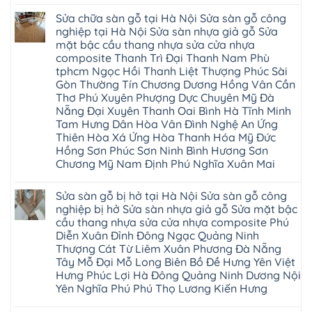
Không
Gòn
sàn
Việt
Mỹ
có
Hoài
nhựa
Trì
Sửa chữa sàn gỗ tại Hà Nội Sửa sàn gỗ công
Thanh
bình
Đức
giả
Thanh
Xuân
luận
nghiệp tại Hà Nội Sửa sàn nhựa giả gỗ Sửa
Bình
gỗ
Xuân
Kim
ở
Dương
cong
Đoan
mặt bậc cầu thang nhựa sửa cửa nhựa
Động
Sửa
Thủ
vênh
Hùng
Văn
chữa
composite Thanh Trì Đại Thanh Nam Phù
Đức
Sửa
Thanh
Giang
sàn
Thanh
mặt
Ba
tphcm Ngọc Hồi Thanh Liệt Thượng Phúc Sài
Cầu
gỗ
Xuân
bậc
Cầu
Giấy
bị
Gòn Thường Tín Chương Dương Hồng Vân Cần
Thái
cầu
Giấy
Văn
phồng
Nguyên
thang
Thơ Phú Xuyên Phượng Dực Chuyên Mỹ Đà
Hạ
Lâm
tại
Phú
nhựa
Hòa
tphcm
Hà
Nẵng Đại Xuyên Thanh Oai Bình Hà Tĩnh Minh
Thọ
sửa
Cẩm
Khoái
Nội
Bắc
cửa
Tam Hưng Dân Hòa Vân Đình Nghệ An Ứng
Khê
Châu
Sửa
Giang
nhựa
Tây
Thiên Hòa Xá Ứng Hòa Thanh Hóa Mỹ Đức
sàn
Long
composite
Hồ
gỗ
Biên
Hồng Sơn Phúc Sơn Ninh Bình Hương Sơn
hoài
Yên
công
Hải
đức
Lập
Chương Mỹ Nam Định Phú Nghĩa Xuân Mai
nghiệp
Dương
đan
Thanh
tại
Hải
phượng
Sơn
Không
Hà
Phòng
tphcm
Phù
có
Nội
Bắc
Sửa sàn gỗ bị hở tại Hà Nội Sửa sàn gỗ công
thanh
Ninh
bình
Sửa
Ninh
oai
hưng
luận
nghiệp bị hở Sửa sàn nhựa giả gỗ Sửa mặt bậc
sàn
Gia
ứng
yên
ở
nhựa
Lâm
cầu thang nhựa sửa cửa nhựa composite Phú
hòa
Lâm
Sửa
giả
Hà
long
Thao
chữa
Diễn Xuân Đỉnh Đông Ngạc Quảng Ninh
gỗ
Nam
biên
Tam
sàn
Sửa
Thượng Cát Từ Liêm Xuân Phương Đà Nẵng
Hà
sài
Nông
gỗ
mặt
Nội
gòn
hải
tại
Tây Mỗ Đại Mỗ Long Biên Bồ Đề Hưng Yên Việt
bậc
Hưng
đông
phòng
Hà
cầu
Hưng Phúc Lợi Hà Đông Quảng Ninh Dương Nội
Yên
anh
Thanh
Nội
thang
Đông
sóc
Thủy
Sửa
Yên Nghĩa Phú Phú Thọ Lương Kiến Hưng
nhựa
Anh
sơn
Tân
sàn
sửa
Quảng
gia
Không
Sơn
gỗ
cửa
Ninh