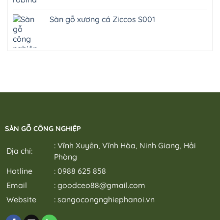
Sàn gỗ xương cá Ziccos S001
SÀN GỖ CÔNG NGHIỆP
: Vĩnh Xuyên, Vĩnh Hòa, Ninh Giang, Hải
Địa chỉ:
Phòng
Hotline
: 0988 625 858
Email
:
goodceo88@gmail.com
Website
:
sangocongnghiephanoi.vn