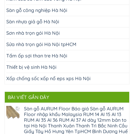
Sàn gỗ công nghiệp Hà Nội
Sàn nhựa giả gỗ Hà Nội
Sơn nhà trọn gói Hà Nội
Sửa nhà trọn gói Hà Nội tpHCM
Tấm ốp sợi than tre Hà Nội
Thiết bị vệ sinh Hà Nội
Xốp chống sốc xốp nổ eps xps Hà Nội
BÀI VIẾT GẦN ĐÂY
Sàn gỗ AURUM Floor Báo giá Sàn gỗ AURUM
Floor nhập khẩu Malaysia RUM 14 AI 15 AI 13
RUM AI 35 AI 36 RUM AI 37 AI dày 12mm bản to
tại Hà Nội Thanh Xuân Thanh Trì Bắc Ninh Cầu
Giấy Tây Hồ Hưng Yên TpHCM Bình Dương Huế