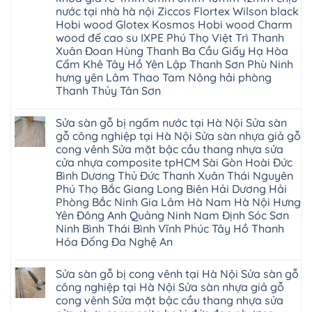
tpHCM
Phú
Hà
sửa
nước tại nhà hà nội Ziccos Flortex Wilson black
Thanh
Thọ
Đông
sàn
Xuân
Hải
Hobi wood Glotex Kosmos Hobi wood Charm
Hạ
nhựa
Bắc
Phòng
Long
thợ
wood đế cao su IXPE Phú Thọ Việt Trì Thanh
Ninh
Sóc
sửa
Ninh
Sơn
Xuân Đoan Hùng Thanh Ba Cầu Giấy Hạ Hòa
sàn
Bình
Ninh
nhà
Cẩm Khê Tây Hồ Yên Lập Thanh Sơn Phù Ninh
Đà
Bình
thợ
Nẵng
Hưng
hưng yên Lâm Thao Tam Nông hải phòng
sửa
Quảng
Yên
Thanh Thủy Tân Sơn
sàn
Ninh
gỗ
Không
tại
có
Hà
Sửa sàn gỗ bị ngấm nước tại Hà Nội Sửa sàn
bình
Nội
luận
gỗ công nghiệp tại Hà Nội Sửa sàn nhựa giả gỗ
báo
ở
giá
cong vênh Sửa mặt bậc cầu thang nhựa sửa
Sửa
Dịch
chữa
cửa nhựa composite tpHCM Sài Gòn Hoài Đức
vụ
sàn
sửa
Bình Dương Thủ Đức Thanh Xuân Thái Nguyên
nhựa
chữa
giả
Phú Thọ Bắc Giang Long Biên Hải Dương Hải
Sửa
gỗ
sàn
Phòng Bắc Ninh Gia Lâm Hà Nam Hà Nội Hưng
tại
nhựa
Hà
Yên Đông Anh Quảng Ninh Nam Định Sóc Sơn
giả
Nội
gỗ
Ninh Bình Thái Bình Vĩnh Phúc Tây Hồ Thanh
báo
hèm
Hóa Đống Đa Nghệ An
giá
khóa
Dịch
giá
Không
vụ
rẻ
có
sửa
4mm
Sửa sàn gỗ bị cong vênh tại Hà Nội Sửa sàn gỗ
bình
chữa
6mm
luận
công nghiệp tại Hà Nội Sửa sàn nhựa giả gỗ
Sửa
8mm
ở
sàn
10mm
cong vênh Sửa mặt bậc cầu thang nhựa sửa
Sửa
nhựa
12mm
sàn