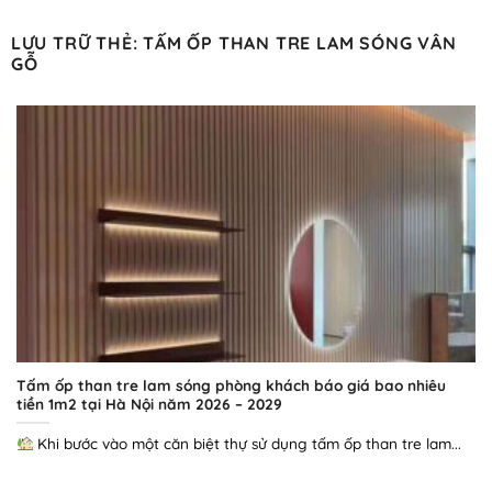
Bỏ
qua
LƯU TRỮ THẺ:
TẤM ỐP THAN TRE LAM SÓNG VÂN
GỖ
nội
dung
Tấm ốp than tre lam sóng phòng khách báo giá bao nhiêu
tiền 1m2 tại Hà Nội năm 2026 – 2029
Khi bước vào một căn biệt thự sử dụng tấm ốp than tre lam...