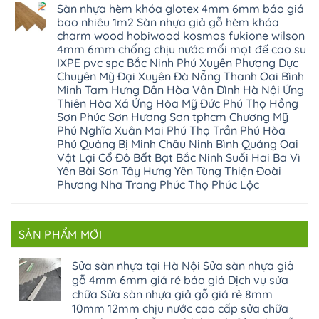
lâm
có
công
nhựa
Sàn nhựa hèm khóa glotex 4mm 6mm báo giá
Nam
đà
bình
nghiệp
composite
Định
nẵng
luận
tại
bao nhiêu 1m2 Sàn nhựa giả gỗ hèm khóa
Phúc
Sóc
ở
thanh
Hà
Thọ
charm wood hobiwood kosmos fukione wilson
Sơn
Sửa
xuân
Nội
Phúc
Ninh
sàn
cầu
4mm 6mm chống chịu nước mối mọt đế cao su
Sửa
Lộc
Bình
gỗ
giấy
sàn
Hát
IXPE pvc spc Bắc Ninh Phú Xuyên Phượng Dực
Thái
bị
hoành
nhựa
Môn
Bình
hở
bồ
Chuyên Mỹ Đại Xuyên Đà Nẵng Thanh Oai Bình
giả
Sài
Vĩnh
tại
hạ
gỗ
Minh Tam Hưng Dân Hòa Vân Đình Hà Nội Ứng
Gòn
Phúc
Hà
long
Sửa
Thạch
Tây
Nội
Thiên Hòa Xá Ứng Hòa Mỹ Đức Phú Thọ Hồng
ninh
mặt
Thất
Hồ
Sửa
giang
bậc
Sơn Phúc Sơn Hương Sơn tphcm Chương Mỹ
Hạ
Thanh
sàn
hoàng
cầu
Bằng
Hóa
Phú Nghĩa Xuân Mai Phú Thọ Trần Phú Hòa
gỗ
mai
thang
Tây
Đống
công
quảng
nhựa
Phú Quảng Bị Minh Châu Ninh Bình Quảng Oai
Phương
Đa
nghiệp
ninh
sửa
tphcm
Vật Lại Cổ Đô Bất Bạt Bắc Ninh Suối Hai Ba Vì
Nghệ
bị
tây
cửa
Hòa
An
hở
hồ
nhựa
Yên Bài Sơn Tây Hưng Yên Tùng Thiện Đoài
Lạc
Sửa
sơn
composite
Yên
Phương Nha Trang Phúc Thọ Phúc Lộc
sàn
tây
Thanh
Xuân
nhựa
hưng
Trì
Quốc
Không
giả
yên
Đại
Oai
có
gỗ
thạch
Thanh
Hưng
bình
Sửa
thất
Nam
Đạo
luận
mặt
mê
SẢN PHẨM MỚI
Phù
ở
Đà
bậc
linh
tphcm
Sàn
Nẵng
cầu
thanh
Ngọc
nhựa
Kiều
thang
trì
Hồi
hèm
Sửa sàn nhựa tại Hà Nội Sửa sàn nhựa giả
Phú
nhựa
bắc
Thanh
khóa
Phú
sửa
ninh
gỗ 4mm 6mm giá rẻ báo giá Dịch vụ sửa
Liệt
glotex
Cát
cửa
mỹ
Thượng
4mm
Hoài
chữa Sửa sàn nhựa giả gỗ giá rẻ 8mm
nhựa
đức
Phúc
6mm
Đức
composite
quốc
10mm 12mm chịu nước cao cấp sửa chữa
Sài
báo
Lâm
Phú
oai
Gòn