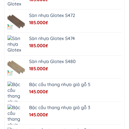
tphcm
Chương
Mỹ
Phú
Sàn nhựa Glotex S472
Nghĩa
Xuân
185.000
₫
Mai
Phú
Thọ
Trần
Sàn nhựa Glotex S474
Phú
Hòa
185.000
₫
Phú
Quảng
Bị
Minh
Châu
Sàn nhựa Glotex S480
Ninh
Bình
185.000
₫
Quảng
Oai
Vật
Lại
Bậc cầu thang nhựa giả gỗ 5
Cổ
Đô
145.000
₫
Bất
Bạt
Bắc
Ninh
Bậc cầu thang nhựa giả gỗ 3
Suối
Hai
145.000
₫
Ba
Vì
Yên
Bài