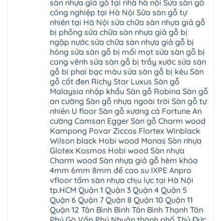
giá
Đồng
sàn nhựa giả gỗ tại nhà hà nội Sửa sàn gỗ
Diễn
hà
Thường
bao
Dương
Xuân
đông
Tín
công nghiệp tại Hà Nội Sửa sàn gỗ tự
nhiêu
Hòa
Đỉnh
hải
Chương
1m2
Sơn
nhiên tại Hà Nội sửa chữa sàn nhựa giả gỗ
Đông
phòng
Dương
Sàn
Đồng
Ngạc
phú
Hồng
bị phồng sửa chữa sàn nhựa giả gỗ bị
nhựa
An
Quảng
xuyên
Vân
giả
Khánh
ngập nước sửa chữa sàn nhựa giả gỗ bị
Ninh
đống
Cần
gỗ
Lào
Thượng
đa
Thơ
hỏng sửa sàn gỗ bị mối mọt sửa sàn gỗ bị
hèm
Cai
Cát
phú
Phú
khóa
Đan
cong vênh sửa sàn gỗ bị trầy xước sửa sàn
Từ
thọ
Xuyên
charm
Phượng
Liêm
nam
Phượng
gỗ bị phai bạc màu sửa sàn gỗ bị kêu Sàn
wood
Ô
Xuân
từ
Dực
hobiwood
Diên
Phương
gỗ cốt đen Richy Star Luxus Sàn gỗ
liêm
Chuyên
kosmos
Liên
Đà
bắc
Mỹ
fukione
Malaysia nhập khẩu Sàn gỗ Robina Sàn gỗ
Minh
Nẵng
giang
Đà
wilson
Phú
Tây
bắc
an cường Sàn gỗ nhựa ngoài trời Sàn gỗ tự
Nẵng
4mm
Thọ
Mỗ
từ
Đại
6mm
Gia
nhiên U floor Sàn gỗ xương cá Fortune An
Đại
liêm
Xuyên
chống
Lâm
Mỗ
cường Camsan Egger Sàn gỗ Charm wood
Thanh
chịu
Thuận
Long
Oai
nước
An
Kampong Povar Ziccos Flortex Winblack
Biên
Bình
mối
Bát
Bồ
Hà
Wilson black Hobi wood Monas Sàn nhựa
mọt
Tràng
Đề
Tĩnh
đế
Phù
Glotex Kosmos Hobi wood Sàn nhựa
Hưng
Minh
cao
Đổng
Yên
Tam
Charm wood Sàn nhựa giả gỗ hèm khóa
su
Hải
Việt
Hưng
IXPE
Phòng
4mm 6mm 8mm đế cao su IXPE Anpro
Hưng
Dân
pvc
Thư
Phúc
Hòa
vfloor tấm sàn nhựa chịu lực tại Hà Nội
spc
Lâm
Lợi
Vân
Bắc
Đông
tp.HCM Quận 1 Quận 3 Quận 4 Quận 5
Hà
Đình
Ninh
Anh
Đông
Nghệ
Quận 6 Quận 7 Quận 8 Quận 10 Quận 11
Phú
Phúc
Quảng
An
Xuyên
Thịnh
Ninh
Quận 12 Tân Bình Bình Tân Bình Thạnh Tân
Ứng
Phượng
Thiên
Dương
Thiên
Dực
Phú Gò Vấp Phú Nhuận thành phố Thủ Đức
Quảng