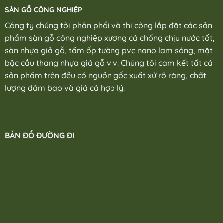
SÀN GỖ CÔNG NGHIỆP
Công ty chúng tôi phân phối và thi công lắp đặt các sản
phẩm sàn gỗ công nghiệp xương cá chống chịu nước tốt,
sàn nhựa giả gỗ, tấm ốp tường pvc nano lam sóng, mặt
bậc cầu thang nhựa giả gỗ v v. Chúng tôi cam kết tất cả
sản phẩm trên đều có nguồn gốc xuất xứ rõ ràng, chất
lượng đảm bảo và giá cả hợp lý.
BẢN ĐỒ ĐƯỜNG ĐI