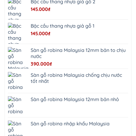
Bậc cầu thang nhựa giả gỗ 2
Sơn
Tây
145.000
₫
Hưng
Yên
Tùng
Thiện
Bậc cầu thang nhựa giả gỗ 1
Đoài
Phương
145.000
₫
Nha
Trang
Phúc
Thọ
Sàn gỗ robina Malaysia 12mm bản to chịu
Phúc
Lộc
nước
390.000
₫
Sàn gỗ robina Malaysia chống chịu nước
tốt nhất
Sàn gỗ robina Malaysia 12mm bản nhỏ
Sàn gỗ robina nhập khẩu Malaysia