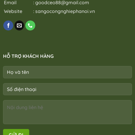
Email
:
goodceo88@gmail.com
Website
:
sangocongnghiephanoi.vn
HỖ TRỢ KHÁCH HÀNG