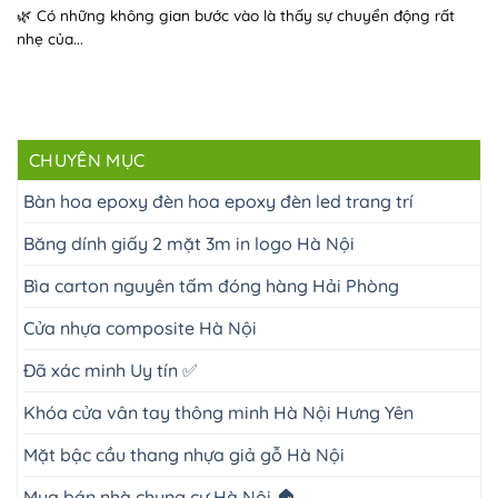
🌿 Có những không gian bước vào là thấy sự chuyển động rất
nhẹ của...
CHUYÊN MỤC
Bàn hoa epoxy đèn hoa epoxy đèn led trang trí
Băng dính giấy 2 mặt 3m in logo Hà Nội
Bìa carton nguyên tấm đóng hàng Hải Phòng
Cửa nhựa composite Hà Nội
Đã xác minh Uy tín ✅
Khóa cửa vân tay thông minh Hà Nội Hưng Yên
Mặt bậc cầu thang nhựa giả gỗ Hà Nội
Mua bán nhà chung cư Hà Nội 🏠