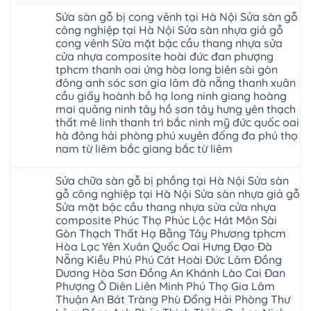
vụ
rẻ
có
sửa
4mm
Sửa sàn gỗ bị cong vênh tại Hà Nội Sửa sàn gỗ
bình
chữa
6mm
luận
công nghiệp tại Hà Nội Sửa sàn nhựa giả gỗ
Sửa
8mm
ở
sàn
10mm
cong vênh Sửa mặt bậc cầu thang nhựa sửa
Sửa
nhựa
12mm
sàn
cửa nhựa composite hoài đức đan phượng
giả
tại
gỗ
gỗ
nhà
tphcm thanh oai ứng hòa long biên sài gòn
bị
hèm
Ziccos
ngấm
đông anh sóc sơn gia lâm đà nẵng thanh xuân
khóa
Flortex
nước
giá
cầu giấy hoành bồ hạ long ninh giang hoàng
Wilson
tại
rẻ
black
Hà
mai quảng ninh tây hồ sơn tây hưng yên thạch
4mm
Hobi
Nội
6mm
thất mê linh thanh trì bắc ninh mỹ đức quốc oai
wood
Sửa
8mm
Glotex
hà đông hải phòng phú xuyên đống đa phú thọ
sàn
10mm
Kosmos
gỗ
12mm
nam từ liêm bắc giang bắc từ liêm
Hobi
công
chịu
wood
nghiệp
Không
nước
Charm
tại
có
tại
wood
Sửa chữa sàn gỗ bị phồng tại Hà Nội Sửa sàn
Hà
bình
nhà
đế
Nội
luận
hà
gỗ công nghiệp tại Hà Nội Sửa sàn nhựa giả gỗ
cao
Sửa
ở
nội
su
Sửa mặt bậc cầu thang nhựa sửa cửa nhựa
sàn
Sửa
Ziccos
IXPE
nhựa
sàn
Flortex
composite Phúc Thọ Phúc Lộc Hát Môn Sài
Hưng
giả
gỗ
Wilson
Yên
Gòn Thạch Thất Hạ Bằng Tây Phương tphcm
gỗ
bị
black
Sài
cong
cong
Hòa Lạc Yên Xuân Quốc Oai Hưng Đạo Đà
Hobi
Gòn
vênh
vênh
wood
Ân
Nẵng Kiều Phú Phú Cát Hoài Đức Lâm Đồng
Sửa
tại
Glotex
Thi
mặt
Hà
Dương Hòa Sơn Đồng An Khánh Lào Cai Đan
Kosmos
Hoàng
bậc
Nội
Hobi
Mai
Phượng Ô Diên Liên Minh Phú Thọ Gia Lâm
cầu
Sửa
wood
Mỹ
thang
Thuận An Bát Tràng Phù Đổng Hải Phòng Thư
sàn
Charm
Hào
nhựa
gỗ
wood