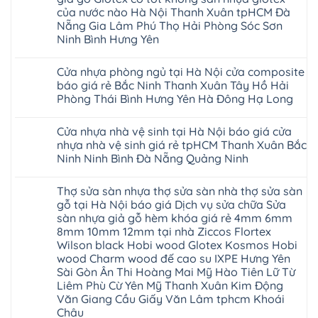
Thanh
Huế
uy
Sàn
ở
Hòa
Bắc
Xuân
của nước nào Hà Nội Thanh Xuân tpHCM Đà
Cần
tín
nhựa
Sàn
Hải
Ninh
Hà
Thơ
hàng
Fukione
nhựa
Nẵng Gia Lâm Phú Thọ Hải Phòng Sóc Sơn
Phòng
Tuyên
Nội
Đà
đầu
giả
Glotex
Lâm
Quang
Hoài
Ninh Bình Hưng Yên
Nẵng
đã
gỗ
và
Đồng
Thái
Đức
Mỹ
được
hèm
cửa
Hưng
Không
Nguyên
Từ
Đức
khẳng
khóa
nhựa
Yên
có
Liêm
Hoài
định
4mm
composite
Cửa nhựa phòng ngủ tại Hà Nội cửa composite
Nghệ
bình
Đan
Đức
tại
6mm
giả
An
luận
Phượng
báo giá rẻ Bắc Ninh Thanh Xuân Tây Hồ Hải
Ninh
Việt
đế
vân
Quảng
ở
Hưng
Giang
Nam
cao
gỗ
Phòng Thái Bình Hưng Yên Hà Đông Hạ Long
Ninh
Sàn
Yên
Hải
su
tạo
Phú
nhựa
Ninh
Phòng
Không
Hà
không
Thọ
Glotex
Bình
Tứ
có
Nội
gian
Bắc
4mm
Hải
Cửa nhựa nhà vệ sinh tại Hà Nội báo giá cửa
Kỳ
bình
sang
Ninh
giá
Phòng
Đan
luận
trọng
nhựa nhà vệ sinh giá rẻ tpHCM Thanh Xuân Bắc
Tuyên
bao
ở
Phượng
Quang
nhiêu
Ninh Ninh Bình Đà Nẵng Quảng Ninh
Cửa
Gia
Sàn
nhựa
Lộc
nhựa
Không
phòng
Quảng
giả
có
ngủ
Ninh
Thợ sửa sàn nhựa thợ sửa sàn nhà thợ sửa sàn
gỗ
bình
tại
Thanh
Glotex
luận
gỗ tại Hà Nội báo giá Dịch vụ sửa chữa Sửa
Hà
Miện
ở
có
Nội
Nghệ
sàn nhựa giả gỗ hèm khóa giá rẻ 4mm 6mm
Cửa
tốt
cửa
An
nhựa
không
8mm 10mm 12mm tại nhà Ziccos Flortex
composite
Thanh
nhà
sàn
báo
Hà
Wilson black Hobi wood Glotex Kosmos Hobi
vệ
nhựa
giá
Ninh
sinh
glotex
wood Charm wood đế cao su IXPE Hưng Yên
rẻ
Bình
tại
của
Bắc
Sài Gòn Ân Thi Hoàng Mai Mỹ Hào Tiên Lữ Từ
Thái
Hà
nước
Ninh
Bình
Nội
Liêm Phù Cừ Yên Mỹ Thanh Xuân Kim Động
nào
Thanh
Thanh
báo
Hà
Văn Giang Cầu Giấy Văn Lâm tphcm Khoái
Xuân
Hóa
giá
Nội
Tây
Quỳnh
Châu
cửa
Thanh
Hồ
Phụ