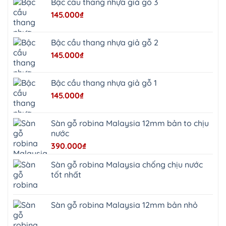
Bậc cầu thang nhựa giả gỗ 3
Suối
Hai
145.000
₫
Ba
Vì
Yên
Bài
Bậc cầu thang nhựa giả gỗ 2
Sơn
Tây
145.000
₫
Hưng
Yên
Tùng
Thiện
Bậc cầu thang nhựa giả gỗ 1
Đoài
Phương
145.000
₫
Nha
Trang
Phúc
Thọ
Sàn gỗ robina Malaysia 12mm bản to chịu
Phúc
Lộc
nước
390.000
₫
Sàn gỗ robina Malaysia chống chịu nước
tốt nhất
Sàn gỗ robina Malaysia 12mm bản nhỏ