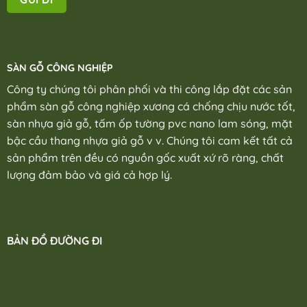
SÀN GỖ CÔNG NGHIỆP
Công ty chúng tôi phân phối và thi công lắp đặt các sản
phẩm sàn gỗ công nghiệp xương cá chống chịu nước tốt,
sàn nhựa giả gỗ, tấm ốp tường pvc nano lam sóng, mặt
bậc cầu thang nhựa giả gỗ v v. Chúng tôi cam kết tất cả
sản phẩm trên đều có nguồn gốc xuất xứ rõ ràng, chất
lượng đảm bảo và giá cả hợp lý.
BẢN ĐỒ ĐƯỜNG ĐI