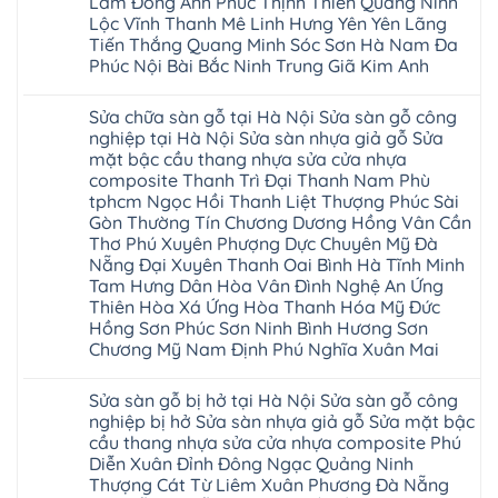
Lâm Đông Anh Phúc Thịnh Thiên Quảng Ninh
Tiên
sửa
công
đế
Lữ
cửa
Lộc Vĩnh Thanh Mê Linh Hưng Yên Yên Lãng
nghiệp
cao
Từ
nhựa
tại
su
Tiến Thắng Quang Minh Sóc Sơn Hà Nam Đa
Liêm
composite
Hà
IXPE
Phù
Phúc Nội Bài Bắc Ninh Trung Giã Kim Anh
tpHCM
Nội
Phú
Cừ
Sài
Sửa
Thọ
Yên
Không
Gòn
sàn
Việt
Mỹ
có
Hoài
nhựa
Trì
Sửa chữa sàn gỗ tại Hà Nội Sửa sàn gỗ công
Thanh
bình
Đức
giả
Thanh
Xuân
luận
nghiệp tại Hà Nội Sửa sàn nhựa giả gỗ Sửa
Bình
gỗ
Xuân
Kim
ở
Dương
cong
Đoan
mặt bậc cầu thang nhựa sửa cửa nhựa
Động
Sửa
Thủ
vênh
Hùng
Văn
chữa
composite Thanh Trì Đại Thanh Nam Phù
Đức
Sửa
Thanh
Giang
sàn
Thanh
mặt
Ba
tphcm Ngọc Hồi Thanh Liệt Thượng Phúc Sài
Cầu
gỗ
Xuân
bậc
Cầu
Giấy
bị
Gòn Thường Tín Chương Dương Hồng Vân Cần
Thái
cầu
Giấy
Văn
phồng
Nguyên
thang
Thơ Phú Xuyên Phượng Dực Chuyên Mỹ Đà
Hạ
Lâm
tại
Phú
nhựa
Hòa
tphcm
Hà
Nẵng Đại Xuyên Thanh Oai Bình Hà Tĩnh Minh
Thọ
sửa
Cẩm
Khoái
Nội
Bắc
cửa
Tam Hưng Dân Hòa Vân Đình Nghệ An Ứng
Khê
Châu
Sửa
Giang
nhựa
Tây
Thiên Hòa Xá Ứng Hòa Thanh Hóa Mỹ Đức
sàn
Long
composite
Hồ
gỗ
Biên
Hồng Sơn Phúc Sơn Ninh Bình Hương Sơn
hoài
Yên
công
Hải
đức
Lập
Chương Mỹ Nam Định Phú Nghĩa Xuân Mai
nghiệp
Dương
đan
Thanh
tại
Hải
phượng
Sơn
Không
Hà
Phòng
tphcm
Phù
có
Nội
Bắc
Sửa sàn gỗ bị hở tại Hà Nội Sửa sàn gỗ công
thanh
Ninh
bình
Sửa
Ninh
oai
hưng
luận
nghiệp bị hở Sửa sàn nhựa giả gỗ Sửa mặt bậc
sàn
Gia
ứng
yên
ở
nhựa
Lâm
cầu thang nhựa sửa cửa nhựa composite Phú
hòa
Lâm
Sửa
giả
Hà
long
Thao
chữa
Diễn Xuân Đỉnh Đông Ngạc Quảng Ninh
gỗ
Nam
biên
Tam
sàn
Sửa
Thượng Cát Từ Liêm Xuân Phương Đà Nẵng
Hà
sài
Nông
gỗ
mặt
Nội