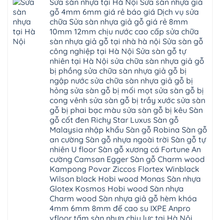
hèm
Sửa sàn nhựa tại Hà Nội Sửa sàn nhựa giả
Phú
nhựa
bắc
Thanh
khóa
Phú
sửa
ninh
gỗ 4mm 6mm giá rẻ báo giá Dịch vụ sửa
Liệt
glotex
Cát
cửa
mỹ
Thượng
4mm
Hoài
chữa Sửa sàn nhựa giả gỗ giá rẻ 8mm
nhựa
đức
Phúc
6mm
Đức
composite
quốc
10mm 12mm chịu nước cao cấp sửa chữa
Sài
báo
Lâm
Phú
oai
Gòn
giá
Đồng
sàn nhựa giả gỗ tại nhà hà nội Sửa sàn gỗ
Diễn
hà
Thường
bao
Dương
Xuân
đông
Tín
công nghiệp tại Hà Nội Sửa sàn gỗ tự
nhiêu
Hòa
Đỉnh
hải
Chương
1m2
Sơn
nhiên tại Hà Nội sửa chữa sàn nhựa giả gỗ
Đông
phòng
Dương
Sàn
Đồng
Ngạc
phú
Hồng
bị phồng sửa chữa sàn nhựa giả gỗ bị
nhựa
An
Quảng
xuyên
Vân
giả
Khánh
ngập nước sửa chữa sàn nhựa giả gỗ bị
Ninh
đống
Cần
gỗ
Lào
Thượng
đa
Thơ
hỏng sửa sàn gỗ bị mối mọt sửa sàn gỗ bị
hèm
Cai
Cát
phú
Phú
khóa
Đan
cong vênh sửa sàn gỗ bị trầy xước sửa sàn
Từ
thọ
Xuyên
charm
Phượng
Liêm
nam
Phượng
gỗ bị phai bạc màu sửa sàn gỗ bị kêu Sàn
wood
Ô
Xuân
từ
Dực
hobiwood
Diên
Phương
gỗ cốt đen Richy Star Luxus Sàn gỗ
liêm
Chuyên
kosmos
Liên
Đà
bắc
Mỹ
fukione
Malaysia nhập khẩu Sàn gỗ Robina Sàn gỗ
Minh
Nẵng
giang
Đà
wilson
Phú
Tây
bắc
an cường Sàn gỗ nhựa ngoài trời Sàn gỗ tự
Nẵng
4mm
Thọ
Mỗ
từ
Đại
6mm
Gia
nhiên U floor Sàn gỗ xương cá Fortune An
Đại
liêm
Xuyên
chống
Lâm
Mỗ
cường Camsan Egger Sàn gỗ Charm wood
Thanh
chịu
Thuận
Long
Oai
nước
An
Kampong Povar Ziccos Flortex Winblack
Biên
Bình
mối
Bát
Bồ
Hà
Wilson black Hobi wood Monas Sàn nhựa
mọt
Tràng
Đề
Tĩnh
đế
Phù
Glotex Kosmos Hobi wood Sàn nhựa
Hưng
Minh
cao
Đổng
Yên
Tam
Charm wood Sàn nhựa giả gỗ hèm khóa
su
Hải
Việt
Hưng
IXPE
Phòng
4mm 6mm 8mm đế cao su IXPE Anpro
Hưng
Dân
pvc
Thư
Phúc
Hòa
vfloor tấm sàn nhựa chịu lực tại Hà Nội
spc
Lâm