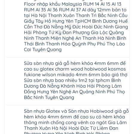
Floor nhập khẩu Malaysia RUM 14 AI 15 AI 13
RUM AI 35 AI 36 RUM AI 37 AI dày 12mm bản to
tại Hà Nội Thanh Xuân Thanh Trì Bắc Ninh Cầu
Giấy Tây Hồ Hưng Yên TpHCM Bình Dương Huế
Cần Thơ Đà Nẵng Mỹ Đức Hoài Đức Ninh Giang
Hải Phòng Tứ Kỳ Đan Phượng Gia Lộc Quảng
Ninh Thanh Miện Nghệ An Thanh Hà Ninh Bình
Thái Bình Thanh Hóa Quỳnh Phụ Phú Thọ Lào
Cai Tuyên Quang
Không
có
Sửa sàn nhựa giả gỗ hèm khóa 4mm 6mm đế
bình
luận
cao su glotex charm wood hobiwood kosmos
ở
fukione wilson mikado 4mm 6mm báo giá thợ
Sàn
gỗ
Sửa sàn nhựa bao nhiêu 1m2 tại tphcm Bình
AURUM
Dương Đà Nẵng Khánh Hòa Hải Phòng Lâm
Floor
Báo
Đồng Hưng Yên Nghệ An Quảng Ninh Phú Thọ
giá
Bắc Ninh Tuyên Quang
Sàn
gỗ
Không
AURUM
có
Floor
Sàn nhựa Glotex và Sàn nhựa Hobiwood giả gỗ
bình
nhập
luận
hèm khóa 4mm 6mm đế cao su có hèm khóa
khẩu
ở
Malaysia
thông minh chống cong vênh co ngót Gia Lâm
Sửa
RUM
sàn
Thanh Xuân Hà Nội Hoài Đức Từ Liêm Đan
14
nhựa
Phượng Hưng Yên Ninh Bình Hải Phòng
AI