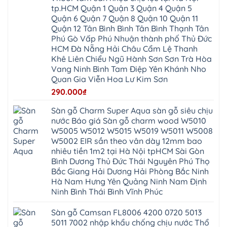
Lợi
Vân
Bắc
Đông
tp.HCM Quận 1 Quận 3 Quận 4 Quận 5
Hà
Đình
Ninh
Anh
Đông
Nghệ
Quận 6 Quận 7 Quận 8 Quận 10 Quận 11
Phú
Phúc
Quảng
An
Xuyên
Thịnh
Ninh
Quận 12 Tân Bình Bình Tân Bình Thạnh Tân
Ứng
Phượng
Thiên
Dương
Thiên
Dực
Phú Gò Vấp Phú Nhuận thành phố Thủ Đức
Quảng
Nội
Hòa
Chuyên
Ninh
Yên
HCM Đà Nẵng Hải Châu Cẩm Lệ Thanh
Xá
Mỹ
Lộc
Nghĩa
Ứng
Đại
Vĩnh
Khê Liên Chiểu Ngũ Hành Sơn Sơn Trà Hòa
Phú
Hòa
Xuyên
Thanh
Phú
Vang Ninh Bình Tam Điệp Yên Khánh Nho
Thanh
Đà
Mê
Thọ
Hóa
Nẵng
Linh
Quan Gia Viễn Hoa Lư Kim Sơn
Lương
Mỹ
Thanh
Hưng
Kiến
Đức
Oai
Yên
290.000
₫
Hưng
Hồng
Bình
Yên
Sơn
Minh
Lãng
Phúc
Sàn gỗ Charm Super Aqua sàn gỗ siêu chịu
Tam
Tiến
Sơn
Hưng
Thắng
nước Báo giá Sàn gỗ charm wood W5010
Ninh
Dân
Quang
Bình
Hòa
W5005 W5012 W5015 W5019 W5011 W5008
Minh
Hương
Vân
Sóc
W5002 EIR sần theo vân dày 12mm bao
Sơn
Đình
Sơn
Chương
Hà
Hà
nhiêu tiền 1m2 tại Hà Nội tpHCM Sài Gòn
Mỹ
Nội
Nam
Bình Dương Thủ Đức Thái Nguyên Phú Thọ
Nam
Ứng
Đa
Định
Thiên
Phúc
Bắc Giang Hải Dương Hải Phòng Bắc Ninh
Phú
Hòa
Nội
Nghĩa
Hà Nam Hưng Yên Quảng Ninh Nam Định
Xá
Bài
Xuân
Ứng
Bắc
Ninh Bình Thái Bình Vĩnh Phúc
Mai
Hòa
Ninh
Mỹ
Trung
Đức
Giã
Sàn gỗ Camsan FL8006 4200 0720 5013
Phú
Kim
5011 7002 nhập khẩu chống chịu nước Thổ
Thọ
Anh