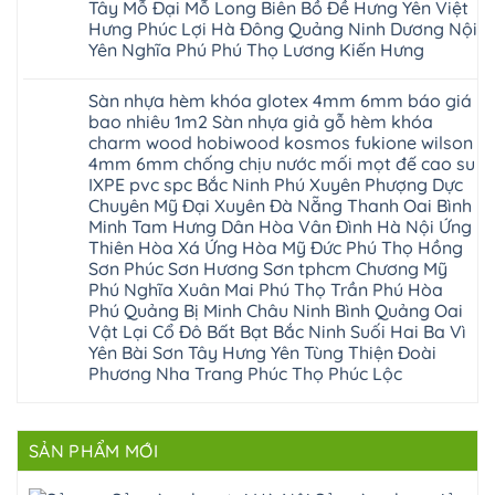
gòn
hải
tại
Tây Mỗ Đại Mỗ Long Biên Bồ Đề Hưng Yên Việt
bậc
Hưng
đông
phòng
Hà
cầu
Hưng Phúc Lợi Hà Đông Quảng Ninh Dương Nội
Yên
anh
Thanh
Nội
thang
Đông
sóc
Thủy
Sửa
Yên Nghĩa Phú Phú Thọ Lương Kiến Hưng
nhựa
Anh
sơn
Tân
sàn
sửa
Quảng
gia
Không
Sơn
gỗ
cửa
Ninh
lâm
có
công
nhựa
Sàn nhựa hèm khóa glotex 4mm 6mm báo giá
Nam
đà
bình
nghiệp
composite
Định
nẵng
luận
tại
bao nhiêu 1m2 Sàn nhựa giả gỗ hèm khóa
Phúc
Sóc
ở
thanh
Hà
Thọ
charm wood hobiwood kosmos fukione wilson
Sơn
Sửa
xuân
Nội
Phúc
Ninh
sàn
cầu
4mm 6mm chống chịu nước mối mọt đế cao su
Sửa
Lộc
Bình
gỗ
giấy
sàn
Hát
IXPE pvc spc Bắc Ninh Phú Xuyên Phượng Dực
Thái
bị
hoành
nhựa
Môn
Bình
hở
bồ
Chuyên Mỹ Đại Xuyên Đà Nẵng Thanh Oai Bình
giả
Sài
Vĩnh
tại
hạ
gỗ
Minh Tam Hưng Dân Hòa Vân Đình Hà Nội Ứng
Gòn
Phúc
Hà
long
Sửa
Thạch
Tây
Nội
Thiên Hòa Xá Ứng Hòa Mỹ Đức Phú Thọ Hồng
ninh
mặt
Thất
Hồ
Sửa
giang
bậc
Sơn Phúc Sơn Hương Sơn tphcm Chương Mỹ
Hạ
Thanh
sàn
hoàng
cầu
Bằng
Hóa
Phú Nghĩa Xuân Mai Phú Thọ Trần Phú Hòa
gỗ
mai
thang
Tây
Đống
công
quảng
nhựa
Phú Quảng Bị Minh Châu Ninh Bình Quảng Oai
Phương
Đa
nghiệp
ninh
sửa
tphcm
Vật Lại Cổ Đô Bất Bạt Bắc Ninh Suối Hai Ba Vì
Nghệ
bị
tây
cửa
Hòa
An
hở
hồ
nhựa
Yên Bài Sơn Tây Hưng Yên Tùng Thiện Đoài
Lạc
Sửa
sơn
composite
Yên
Phương Nha Trang Phúc Thọ Phúc Lộc
sàn
tây
Thanh
Xuân
nhựa
hưng
Trì
Quốc
Không
giả
yên
Đại
Oai
có
gỗ
thạch
Thanh
Hưng
bình
Sửa
thất
Nam
Đạo
luận
mặt
mê
SẢN PHẨM MỚI
Phù
ở
Đà
bậc
linh
tphcm
Sàn
Nẵng
cầu
thanh
Ngọc
nhựa
Kiều
thang
trì
Hồi