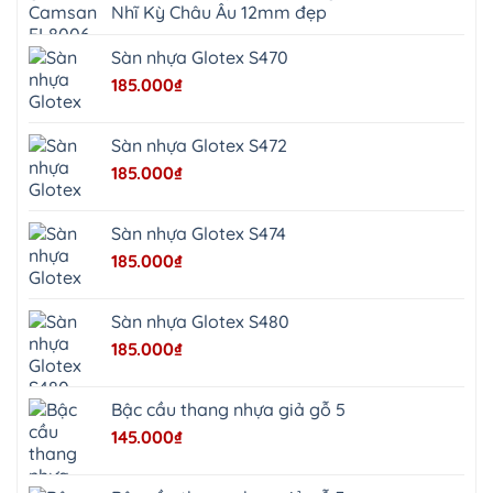
Hồng
Nhĩ Kỳ Châu Âu 12mm đẹp
Sơn
Phúc
Sơn
Sàn nhựa Glotex S470
Hương
Sơn
185.000
₫
tphcm
Chương
Mỹ
Phú
Sàn nhựa Glotex S472
Nghĩa
Xuân
185.000
₫
Mai
Phú
Thọ
Trần
Sàn nhựa Glotex S474
Phú
Hòa
185.000
₫
Phú
Quảng
Bị
Minh
Châu
Sàn nhựa Glotex S480
Ninh
Bình
185.000
₫
Quảng
Oai
Vật
Lại
Bậc cầu thang nhựa giả gỗ 5
Cổ
Đô
145.000
₫
Bất
Bạt
Bắc
Ninh