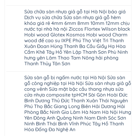
nhựa
Xuân
Hải
Phú
Không
nhà
tpHCM
Phòng
Thọ
có
vệ
Đà
Sửa chữa sàn nhựa giả gỗ tại Hà Nội báo giá
Thái
Lào
bình
sinh
Nẵng
Bình
Cai
luận
Dịch vụ sửa chữa Sửa sàn nhựa giả gỗ hèm
giá
Gia
Hưng
Tuyên
ở
rẻ
Lâm
khóa giá rẻ 4mm 6mm 8mm 10mm 12mm chịu
Yên
Quang
Thợ
tpHCM
Phú
Hà
sửa
nước tại nhà hà nội Ziccos Flortex Wilson black
Thanh
Thọ
Đông
sàn
Xuân
Hải
Hobi wood Glotex Kosmos Hobi wood Charm
Hạ
nhựa
Bắc
Phòng
Long
thợ
wood đế cao su IXPE Phú Thọ Việt Trì Thanh
Ninh
Sóc
sửa
Ninh
Sơn
Xuân Đoan Hùng Thanh Ba Cầu Giấy Hạ Hòa
sàn
Bình
Ninh
nhà
Cẩm Khê Tây Hồ Yên Lập Thanh Sơn Phù Ninh
Đà
Bình
thợ
Nẵng
Hưng
hưng yên Lâm Thao Tam Nông hải phòng
sửa
Quảng
Yên
Thanh Thủy Tân Sơn
sàn
Ninh
gỗ
Không
tại
có
Hà
Sửa sàn gỗ bị ngấm nước tại Hà Nội Sửa sàn
bình
Nội
luận
gỗ công nghiệp tại Hà Nội Sửa sàn nhựa giả gỗ
báo
ở
giá
cong vênh Sửa mặt bậc cầu thang nhựa sửa
Sửa
Dịch
chữa
cửa nhựa composite tpHCM Sài Gòn Hoài Đức
vụ
sàn
sửa
Bình Dương Thủ Đức Thanh Xuân Thái Nguyên
nhựa
chữa
giả
Phú Thọ Bắc Giang Long Biên Hải Dương Hải
Sửa
gỗ
sàn
Phòng Bắc Ninh Gia Lâm Hà Nam Hà Nội Hưng
tại
nhựa
Hà
Yên Đông Anh Quảng Ninh Nam Định Sóc Sơn
giả
Nội
gỗ
Ninh Bình Thái Bình Vĩnh Phúc Tây Hồ Thanh
báo
hèm
Hóa Đống Đa Nghệ An
giá
khóa
Dịch
giá
Không