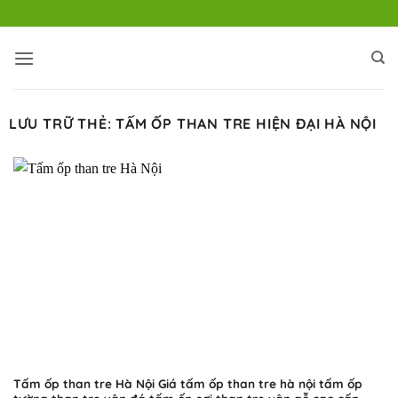
Bỏ
qua
nội
dung
LƯU TRỮ THẺ:
TẤM ỐP THAN TRE HIỆN ĐẠI HÀ NỘI
Tấm ốp than tre Hà Nội Giá tấm ốp than tre hà nội tấm ốp