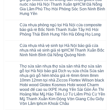
Nẵng
Nghệ
uy
Sàn
ở
Lâm
Dương
tâm
Khánh
nước nào Hà Nội Thanh Xuân tpHCM Đà Nẵng
An
tín
nhựa
Sàn
Thanh
Huế
Hòa
Bắc
hàng
Fukione
nhựa
Xuân
Gia Lâm Phú Thọ Hải Phòng Sóc Sơn Ninh Bình
Cần
Hải
Ninh
đầu
giả
Glotex
Hà
Thơ
Phòng
Hưng Yên
Tuyên
đã
gỗ
và
Nội
Đà
Lâm
Quang
được
hèm
cửa
Hoài
Nẵng
Không
Đồng
Thái
khẳng
khóa
nhựa
Đức
Mỹ
có
Hưng
Nguyên
định
4mm
composite
Từ
Cửa nhựa phòng ngủ tại Hà Nội cửa composite
Đức
bình
Yên
tại
6mm
giả
Liêm
Hoài
luận
Nghệ
báo giá rẻ Bắc Ninh Thanh Xuân Tây Hồ Hải
Việt
đế
vân
Đan
Đức
ở
An
Nam
cao
gỗ
Phượng
Phòng Thái Bình Hưng Yên Hà Đông Hạ Long
Ninh
Sàn
Quảng
su
tạo
Hưng
Giang
nhựa
Ninh
Không
Hà
không
Yên
Hải
Glotex
Phú
có
Nội
gian
Ninh
Phòng
4mm
Thọ
Cửa nhựa nhà vệ sinh tại Hà Nội báo giá cửa
bình
sang
Bình
Tứ
giá
Bắc
luận
trọng
Hải
nhựa nhà vệ sinh giá rẻ tpHCM Thanh Xuân Bắc
Kỳ
bao
Ninh
ở
Phòng
Đan
nhiêu
Ninh Ninh Bình Đà Nẵng Quảng Ninh
Tuyên
Cửa
Phượng
Sàn
Quang
nhựa
Gia
nhựa
Không
phòng
Lộc
giả
có
ngủ
Thợ sửa sàn nhựa thợ sửa sàn nhà thợ sửa sàn
Quảng
gỗ
bình
tại
Ninh
Glotex
luận
gỗ tại Hà Nội báo giá Dịch vụ sửa chữa Sửa sàn
Hà
ở
Thanh
có
Nội
nhựa giả gỗ hèm khóa giá rẻ 4mm 6mm 8mm
Cửa
Miện
tốt
cửa
nhựa
Nghệ
không
10mm 12mm tại nhà Ziccos Flortex Wilson black
composite
nhà
An
sàn
báo
Hobi wood Glotex Kosmos Hobi wood Charm
vệ
Thanh
nhựa
giá
sinh
Hà
glotex
wood đế cao su IXPE Hưng Yên Sài Gòn Ân Thi
rẻ
tại
Ninh
của
Bắc
Hoàng Mai Mỹ Hào Tiên Lữ Từ Liêm Phù Cừ Yên
Hà
Bình
nước
Ninh
Nội
Thái
nào
Mỹ Thanh Xuân Kim Động Văn Giang Cầu Giấy
Thanh
báo
Bình
Hà
Xuân
Văn Lâm tphcm Khoái Châu
giá
Thanh
Nội
Tây
cửa
Hóa
Thanh
Không
Hồ