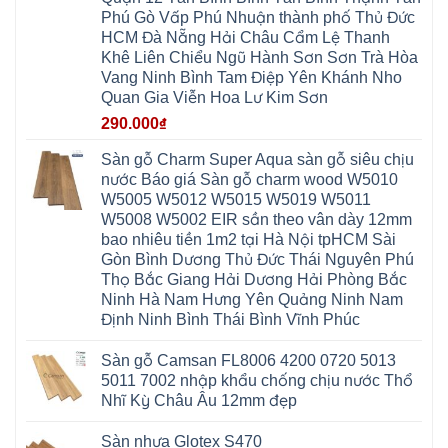
Quảng
An
Xuyên
Thịnh
Ninh
Phú Gò Vấp Phú Nhuận thành phố Thủ Đức
Ứng
Phượng
Thiên
Dương
Thiên
Dực
HCM Đà Nẵng Hải Châu Cẩm Lệ Thanh
Quảng
Nội
Hòa
Chuyên
Ninh
Yên
Khê Liên Chiểu Ngũ Hành Sơn Sơn Trà Hòa
Xá
Mỹ
Lộc
Nghĩa
Ứng
Đại
Vĩnh
Vang Ninh Bình Tam Điệp Yên Khánh Nho
Phú
Hòa
Xuyên
Thanh
Phú
Quan Gia Viễn Hoa Lư Kim Sơn
Thanh
Đà
Mê
Thọ
Hóa
Nẵng
Linh
Lương
290.000
₫
Mỹ
Thanh
Hưng
Kiến
Đức
Oai
Yên
Hưng
Hồng
Bình
Yên
Sàn gỗ Charm Super Aqua sàn gỗ siêu chịu
Sơn
Minh
Lãng
Phúc
nước Báo giá Sàn gỗ charm wood W5010
Tam
Tiến
Sơn
Hưng
Thắng
W5005 W5012 W5015 W5019 W5011
Ninh
Dân
Quang
Bình
Hòa
W5008 W5002 EIR sần theo vân dày 12mm
Minh
Hương
Vân
Sóc
bao nhiêu tiền 1m2 tại Hà Nội tpHCM Sài
Sơn
Đình
Sơn
Chương
Hà
Hà
Gòn Bình Dương Thủ Đức Thái Nguyên Phú
Mỹ
Nội
Nam
Thọ Bắc Giang Hải Dương Hải Phòng Bắc
Nam
Ứng
Đa
Định
Thiên
Phúc
Ninh Hà Nam Hưng Yên Quảng Ninh Nam
Phú
Hòa
Nội
Nghĩa
Định Ninh Bình Thái Bình Vĩnh Phúc
Xá
Bài
Xuân
Ứng
Bắc
Mai
Hòa
Ninh
Sàn gỗ Camsan FL8006 4200 0720 5013
Mỹ
Trung
Đức
Giã
5011 7002 nhập khẩu chống chịu nước Thổ
Phú
Kim
Nhĩ Kỳ Châu Âu 12mm đẹp
Thọ
Anh
Hồng
Sơn
Phúc
Sàn nhựa Glotex S470