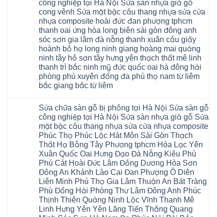
4mm
luận
Sửa
công nghiệp tại Hà Nội Sửa sàn nhựa giả gỗ
ở
6mm
sàn
cong vênh Sửa mặt bậc cầu thang nhựa sửa cửa
Sửa
8mm
nhựa
sàn
10mm
nhựa composite hoài đức đan phượng tphcm
giả
gỗ
12mm
gỗ
thanh oai ứng hòa long biên sài gòn đông anh
bị
tại
hèm
ngấm
nhà
sóc sơn gia lâm đà nẵng thanh xuân cầu giấy
khóa
nước
Ziccos
giá
hoành bồ hạ long ninh giang hoàng mai quảng
tại
Flortex
rẻ
Hà
Wilson
ninh tây hồ sơn tây hưng yên thạch thất mê linh
4mm
Nội
black
6mm
thanh trì bắc ninh mỹ đức quốc oai hà đông hải
Sửa
Hobi
8mm
sàn
phòng phú xuyên đống đa phú thọ nam từ liêm
wood
10mm
gỗ
Glotex
12mm
bắc giang bắc từ liêm
công
Kosmos
chịu
nghiệp
Hobi
Không
nước
tại
wood
có
tại
Hà
Sửa chữa sàn gỗ bị phồng tại Hà Nội Sửa sàn gỗ
Charm
bình
nhà
Nội
wood
luận
hà
công nghiệp tại Hà Nội Sửa sàn nhựa giả gỗ Sửa
Sửa
đế
ở
nội
mặt bậc cầu thang nhựa sửa cửa nhựa composite
sàn
cao
Sửa
Ziccos
nhựa
su
sàn
Flortex
Phúc Thọ Phúc Lộc Hát Môn Sài Gòn Thạch
giả
IXPE
gỗ
Wilson
Thất Hạ Bằng Tây Phương tphcm Hòa Lạc Yên
gỗ
Hưng
bị
black
cong
Yên
cong
Hobi
Xuân Quốc Oai Hưng Đạo Đà Nẵng Kiều Phú
vênh
Sài
vênh
wood
Phú Cát Hoài Đức Lâm Đồng Dương Hòa Sơn
Sửa
Gòn
tại
Glotex
mặt
Ân
Hà
Đồng An Khánh Lào Cai Đan Phượng Ô Diên
Kosmos
bậc
Thi
Nội
Hobi
Liên Minh Phú Thọ Gia Lâm Thuận An Bát Tràng
cầu
Hoàng
Sửa
wood
thang
Mai
sàn
Phù Đổng Hải Phòng Thư Lâm Đông Anh Phúc
Charm
nhựa
Mỹ
gỗ
wood
Thịnh Thiên Quảng Ninh Lộc Vĩnh Thanh Mê
sửa
Hào
công
đế
cửa
Tiên
Linh Hưng Yên Yên Lãng Tiến Thắng Quang
nghiệp
cao
nhựa
Lữ
tại
su