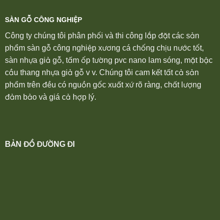
SÀN GỖ CÔNG NGHIỆP
Công ty chúng tôi phân phối và thi công lắp đặt các sản
phẩm sàn gỗ công nghiệp xương cá chống chịu nước tốt,
sàn nhựa giả gỗ, tấm ốp tường pvc nano lam sóng, mặt bậc
cầu thang nhựa giả gỗ v v. Chúng tôi cam kết tất cả sản
phẩm trên đều có nguồn gốc xuất xứ rõ ràng, chất lượng
đảm bảo và giá cả hợp lý.
BẢN ĐỒ ĐƯỜNG ĐI