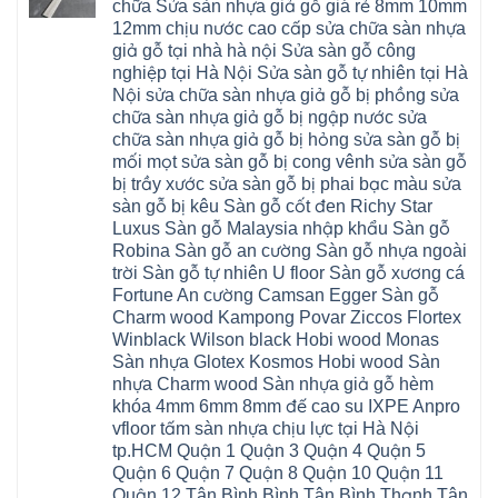
4mm
Hoài
chữa Sửa sàn nhựa giả gỗ giá rẻ 8mm 10mm
nhựa
đức
Phúc
6mm
Đức
composite
quốc
12mm chịu nước cao cấp sửa chữa sàn nhựa
Sài
báo
Lâm
Phú
oai
Gòn
giá
Đồng
giả gỗ tại nhà hà nội Sửa sàn gỗ công
Diễn
hà
Thường
bao
Dương
Xuân
đông
Tín
nghiệp tại Hà Nội Sửa sàn gỗ tự nhiên tại Hà
nhiêu
Hòa
Đỉnh
hải
Chương
1m2
Sơn
Nội sửa chữa sàn nhựa giả gỗ bị phồng sửa
Đông
phòng
Dương
Sàn
Đồng
Ngạc
phú
Hồng
chữa sàn nhựa giả gỗ bị ngập nước sửa
nhựa
An
Quảng
xuyên
Vân
giả
Khánh
chữa sàn nhựa giả gỗ bị hỏng sửa sàn gỗ bị
Ninh
đống
Cần
gỗ
Lào
Thượng
đa
Thơ
mối mọt sửa sàn gỗ bị cong vênh sửa sàn gỗ
hèm
Cai
Cát
phú
Phú
khóa
Đan
bị trầy xước sửa sàn gỗ bị phai bạc màu sửa
Từ
thọ
Xuyên
charm
Phượng
Liêm
nam
Phượng
sàn gỗ bị kêu Sàn gỗ cốt đen Richy Star
wood
Ô
Xuân
từ
Dực
hobiwood
Diên
Phương
Luxus Sàn gỗ Malaysia nhập khẩu Sàn gỗ
liêm
Chuyên
kosmos
Liên
Đà
bắc
Mỹ
fukione
Robina Sàn gỗ an cường Sàn gỗ nhựa ngoài
Minh
Nẵng
giang
Đà
wilson
Phú
Tây
bắc
trời Sàn gỗ tự nhiên U floor Sàn gỗ xương cá
Nẵng
4mm
Thọ
Mỗ
từ
Đại
6mm
Gia
Fortune An cường Camsan Egger Sàn gỗ
Đại
liêm
Xuyên
chống
Lâm
Mỗ
Charm wood Kampong Povar Ziccos Flortex
Thanh
chịu
Thuận
Long
Oai
nước
An
Winblack Wilson black Hobi wood Monas
Biên
Bình
mối
Bát
Bồ
Hà
Sàn nhựa Glotex Kosmos Hobi wood Sàn
mọt
Tràng
Đề
Tĩnh
đế
Phù
nhựa Charm wood Sàn nhựa giả gỗ hèm
Hưng
Minh
cao
Đổng
Yên
Tam
khóa 4mm 6mm 8mm đế cao su IXPE Anpro
su
Hải
Việt
Hưng
IXPE
Phòng
vfloor tấm sàn nhựa chịu lực tại Hà Nội
Hưng
Dân
pvc
Thư
Phúc
Hòa
tp.HCM Quận 1 Quận 3 Quận 4 Quận 5
spc
Lâm
Lợi
Vân
Bắc
Đông
Quận 6 Quận 7 Quận 8 Quận 10 Quận 11
Hà
Đình
Ninh
Anh
Đông
Nghệ
Quận 12 Tân Bình Bình Tân Bình Thạnh Tân
Phú
Phúc