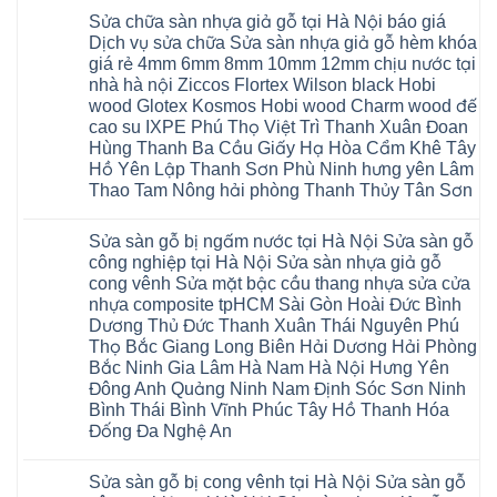
nhựa
Quỳnh
Xuân
có
Hải
nhà
Phụ
tpHCM
Sửa chữa sàn nhựa giả gỗ tại Hà Nội báo giá
bình
Phòng
vệ
Phú
Đà
luận
Thái
Dịch vụ sửa chữa Sửa sàn nhựa giả gỗ hèm khóa
sinh
Thọ
Nẵng
ở
Bình
giá
giá rẻ 4mm 6mm 8mm 10mm 12mm chịu nước tại
Lào
Gia
Thợ
Hưng
rẻ
Cai
Lâm
sửa
nhà hà nội Ziccos Flortex Wilson black Hobi
Yên
tpHCM
Tuyên
Phú
sàn
Hà
wood Glotex Kosmos Hobi wood Charm wood đế
Thanh
Quang
Thọ
nhựa
Đông
Xuân
Hải
thợ
cao su IXPE Phú Thọ Việt Trì Thanh Xuân Đoan
Hạ
Bắc
Phòng
sửa
Long
Hùng Thanh Ba Cầu Giấy Hạ Hòa Cẩm Khê Tây
Ninh
Sóc
sàn
Ninh
Sơn
nhà
Hồ Yên Lập Thanh Sơn Phù Ninh hưng yên Lâm
Bình
Ninh
thợ
Thao Tam Nông hải phòng Thanh Thủy Tân Sơn
Đà
Bình
sửa
Nẵng
Hưng
sàn
Không
Quảng
Yên
gỗ
có
Ninh
tại
Sửa sàn gỗ bị ngấm nước tại Hà Nội Sửa sàn gỗ
bình
Hà
luận
công nghiệp tại Hà Nội Sửa sàn nhựa giả gỗ
Nội
ở
báo
cong vênh Sửa mặt bậc cầu thang nhựa sửa cửa
Sửa
giá
chữa
nhựa composite tpHCM Sài Gòn Hoài Đức Bình
Dịch
sàn
Dương Thủ Đức Thanh Xuân Thái Nguyên Phú
vụ
nhựa
sửa
giả
Thọ Bắc Giang Long Biên Hải Dương Hải Phòng
chữa
gỗ
Bắc Ninh Gia Lâm Hà Nam Hà Nội Hưng Yên
Sửa
tại
sàn
Hà
Đông Anh Quảng Ninh Nam Định Sóc Sơn Ninh
nhựa
Nội
Bình Thái Bình Vĩnh Phúc Tây Hồ Thanh Hóa
giả
báo
gỗ
giá
Đống Đa Nghệ An
hèm
Dịch
khóa
Không
vụ
giá
có
sửa
Sửa sàn gỗ bị cong vênh tại Hà Nội Sửa sàn gỗ
rẻ
bình
chữa