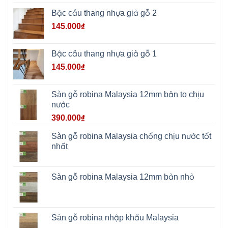
Vì
Yên
Bậc cầu thang nhựa giả gỗ 2
Bài
Sơn
145.000
₫
Tây
Hưng
Yên
Tùng
Bậc cầu thang nhựa giả gỗ 1
Thiện
Đoài
145.000
₫
Phương
Nha
Trang
Phúc
Sàn gỗ robina Malaysia 12mm bản to chịu
Thọ
nước
Phúc
Lộc
390.000
₫
Sàn gỗ robina Malaysia chống chịu nước tốt
nhất
Sàn gỗ robina Malaysia 12mm bản nhỏ
Sàn gỗ robina nhập khẩu Malaysia