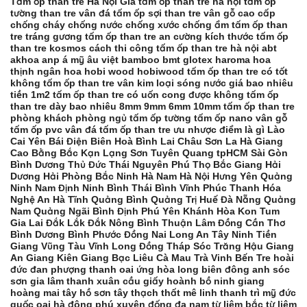
Tấm ốp than tre Hà Nội Giá tấm ốp than tre hà nội tấm ốp
tường than tre vân đá tấm ốp sợi than tre vân gỗ cao cấp
chống cháy chống nước chống xước chống ẩm tấm ốp than
tre tráng gương tấm ốp than tre an cường kích thước tấm ốp
than tre kosmos cách thi công tấm ốp than tre hà nội abt
akhoa anp á mỹ âu việt bamboo bmt glotex haroma hoa
thịnh ngân hoa hobi wood hobiwood tấm ốp than tre có tốt
không tấm ốp than tre vân kim loại sóng nước giá bao nhiêu
tiền 1m2 tấm ốp than tre có uốn cong được không tấm ốp
than tre dày bao nhiêu 8mm 9mm 6mm 10mm tấm ốp than tre
phòng khách phòng ngủ tấm ốp tường tấm ốp nano vân gỗ
tấm ốp pvc vân đá tấm ốp than tre ưu nhược điểm là gì Lào
Cai Yên Bái Điện Biên Hoà Bình Lai Châu Sơn La Hà Giang
Cao Bằng Bắc Kạn Lạng Sơn Tuyên Quang tpHCM Sài Gòn
Bình Dương Thủ Đức Thái Nguyên Phú Thọ Bắc Giang Hải
Dương Hải Phòng Bắc Ninh Hà Nam Hà Nội Hưng Yên Quảng
Ninh Nam Định Ninh Bình Thái Bình Vĩnh Phúc Thanh Hóa
Nghệ An Hà Tĩnh Quảng Bình Quảng Trị Huế Đà Nẵng Quảng
Nam Quảng Ngãi Bình Định Phú Yên Khánh Hòa Kon Tum
Gia Lai Đắk Lắk Đắk Nông Bình Thuận Lâm Đồng Cần Thơ
Bình Dương Bình Phước Đồng Nai Long An Tây Ninh Tiền
Giang Vũng Tàu Vĩnh Long Đồng Tháp Sóc Trăng Hậu Giang
An Giang Kiên Giang Bạc Liêu Cà Mau Trà Vinh Bến Tre hoài
đức đan phượng thanh oai ứng hòa long biên đông anh sóc
sơn gia lâm thanh xuân cầu giấy hoành bồ ninh giang
hoàng mai tây hồ sơn tây thạch thất mê linh thanh trì mỹ đức
quốc oai hà đông phú xuyên đống đa nam từ liêm bắc từ liêm