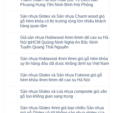
14
nhựa
AI
Phượng Hưng Yên Ninh Bình Hải Phòng
giả
15
gỗ
Không
AI
hèm
có
13
khóa
Sàn nhựa Glotex và Sàn nhựa Charm wood giả
bình
RUM
4mm
luận
AI
gỗ hèm khóa có thị trường rộng lớn nhiều khách
6mm
ở
35
đế
hàng quan tâm
Sàn
AI
cao
nhựa
36
Không
su
Glotex
RUM
có
glotex
và
AI
Giá sàn nhựa Hobiwood 4mm 6mm đế cao su Hà
bình
charm
Sàn
37
luận
wood
Nội tpHCM Quảng Ninh Nghệ An Bắc Ninh
nhựa
AI
ở
hobiwood
Hobiwood
Tuyên Quang Thái Nguyên
dày
Sàn
kosmos
giả
12mm
nhựa
fukione
gỗ
Không
bản
Glotex
wilson
hèm
có
to
và
mikado
Sàn nhựa Hobiwood 4mm 6mm giả gỗ hèm khóa
khóa
bình
tại
Sàn
4mm
4mm
luận
uy tín hàng đầu đã được khẳng định tại Việt Nam
Hà
nhựa
6mm
ở
6mm
Nội
Charm
báo
Giá
đế
Không
Thanh
wood
giá
sàn
cao
có
Xuân
giả
thợ
Sàn nhựa Glotex và Sàn nhựa Fukione giả gỗ
nhựa
su
bình
Thanh
gỗ
Sửa
Hobiwood
có
luận
hèm khóa 4mm 6mm đế cao su Hà Nội
Trì
hèm
sàn
4mm
ở
hèm
Bắc
khóa
nhựa
6mm
Sàn
khóa
Không
Ninh
có
bao
đế
nhựa
thông
có
Cầu
thị
nhiêu
Sàn nhựa Glotex và cửa nhựa composite giả vân
cao
Hobiwood
minh
bình
Giấy
trường
1m2
su
4mm
chống
luận
gỗ tạo không gian sang trọng
Tây
rộng
tại
Hà
6mm
ở
cong
Hồ
lớn
tphcm
Nội
giả
Sàn
vênh
Không
Hưng
nhiều
Bình
tpHCM
gỗ
nhựa
co
có
Yên
khách
Dương
Sàn nhựa Glotex 4mm giá bao nhiêu Sàn nhựa
Quảng
hèm
Glotex
ngót
bình
TpHCM
hàng
Đà
Ninh
khóa
và
Gia
luận
giả gỗ Glotex có tốt không sàn nhựa glotex của
Bình
quan