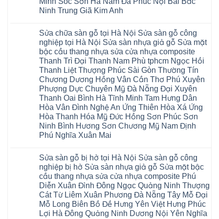
Minh Sóc Sơn Hà Nam Đa Phúc Nội Bài Bắc
composite
Từ
Hà
IXPE
tpHCM
Ninh Trung Giã Kim Anh
Liêm
Nội
Phú
Sài
Phù
Sửa
Thọ
Không
Gòn
Cừ
sàn
Việt
có
Hoài
Yên
nhựa
Trì
Sửa chữa sàn gỗ tại Hà Nội Sửa sàn gỗ công
bình
Đức
Mỹ
giả
Thanh
luận
Bình
nghiệp tại Hà Nội Sửa sàn nhựa giả gỗ Sửa mặt
Thanh
gỗ
Xuân
ở
Dương
Xuân
cong
Đoan
bậc cầu thang nhựa sửa cửa nhựa composite
Sửa
Thủ
Kim
vênh
Hùng
chữa
Thanh Trì Đại Thanh Nam Phù tphcm Ngọc Hồi
Đức
Động
Sửa
Thanh
sàn
Thanh
Văn
mặt
Ba
Thanh Liệt Thượng Phúc Sài Gòn Thường Tín
gỗ
Xuân
Giang
bậc
Cầu
bị
Chương Dương Hồng Vân Cần Thơ Phú Xuyên
Thái
Cầu
cầu
Giấy
phồng
Nguyên
Giấy
thang
Hạ
Phượng Dực Chuyên Mỹ Đà Nẵng Đại Xuyên
tại
Phú
Văn
nhựa
Hòa
Hà
Thanh Oai Bình Hà Tĩnh Minh Tam Hưng Dân
Thọ
Lâm
sửa
Cẩm
Nội
Bắc
tphcm
cửa
Hòa Vân Đình Nghệ An Ứng Thiên Hòa Xá Ứng
Khê
Sửa
Giang
Khoái
nhựa
Tây
sàn
Hòa Thanh Hóa Mỹ Đức Hồng Sơn Phúc Sơn
Long
Châu
composite
Hồ
gỗ
Biên
hoài
Ninh Bình Hương Sơn Chương Mỹ Nam Định
Yên
công
Hải
đức
Lập
Phú Nghĩa Xuân Mai
nghiệp
Dương
đan
Thanh
tại
Hải
phượng
Sơn
Không
Hà
Phòng
tphcm
Phù
có
Nội
Bắc
thanh
Sửa sàn gỗ bị hở tại Hà Nội Sửa sàn gỗ công
Ninh
bình
Sửa
Ninh
oai
hưng
luận
nghiệp bị hở Sửa sàn nhựa giả gỗ Sửa mặt bậc
sàn
Gia
ứng
yên
ở
nhựa
Lâm
cầu thang nhựa sửa cửa nhựa composite Phú
hòa
Lâm
Sửa
giả
Hà
long
Thao
chữa
Diễn Xuân Đỉnh Đông Ngạc Quảng Ninh Thượng
gỗ
Nam
biên
Tam
sàn
Sửa
Hà
Cát Từ Liêm Xuân Phương Đà Nẵng Tây Mỗ Đại
sài
Nông
gỗ
mặt
Nội
gòn
hải
tại
Mỗ Long Biên Bồ Đề Hưng Yên Việt Hưng Phúc
bậc
Hưng
đông
phòng
Hà
cầu
Lợi Hà Đông Quảng Ninh Dương Nội Yên Nghĩa
Yên
anh
Thanh
Nội
thang