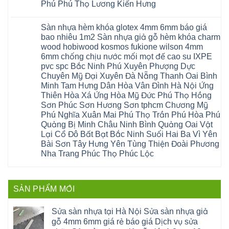
Đông
sóc
Thủy
Sửa
Phú Phú Thọ Lương Kiến Hưng
nhựa
Anh
sơn
Tân
sàn
sửa
Quảng
gia
Không
Sơn
gỗ
cửa
Ninh
lâm
có
công
nhựa
Sàn nhựa hèm khóa glotex 4mm 6mm báo giá
Nam
đà
bình
nghiệp
composite
Định
nẵng
luận
tại
bao nhiêu 1m2 Sàn nhựa giả gỗ hèm khóa charm
Phúc
Sóc
ở
thanh
Hà
Thọ
wood hobiwood kosmos fukione wilson 4mm
Sơn
Sửa
xuân
Nội
Phúc
Ninh
sàn
cầu
Sửa
6mm chống chịu nước mối mọt đế cao su IXPE
Lộc
Bình
gỗ
giấy
sàn
Hát
pvc spc Bắc Ninh Phú Xuyên Phượng Dực
Thái
bị
hoành
nhựa
Môn
Bình
hở
bồ
Chuyên Mỹ Đại Xuyên Đà Nẵng Thanh Oai Bình
giả
Sài
Vĩnh
tại
hạ
gỗ
Gòn
Minh Tam Hưng Dân Hòa Vân Đình Hà Nội Ứng
Phúc
Hà
long
Sửa
Thạch
Tây
Nội
ninh
Thiên Hòa Xá Ứng Hòa Mỹ Đức Phú Thọ Hồng
mặt
Thất
Hồ
Sửa
giang
bậc
Sơn Phúc Sơn Hương Sơn tphcm Chương Mỹ
Hạ
Thanh
sàn
hoàng
cầu
Bằng
Hóa
gỗ
Phú Nghĩa Xuân Mai Phú Thọ Trần Phú Hòa Phú
mai
thang
Tây
Đống
công
quảng
nhựa
Quảng Bị Minh Châu Ninh Bình Quảng Oai Vật
Phương
Đa
nghiệp
ninh
sửa
tphcm
Nghệ
Lại Cổ Đô Bất Bạt Bắc Ninh Suối Hai Ba Vì Yên
bị
tây
cửa
Hòa
An
hở
hồ
nhựa
Bài Sơn Tây Hưng Yên Tùng Thiện Đoài Phương
Lạc
Sửa
sơn
composite
Yên
Nha Trang Phúc Thọ Phúc Lộc
sàn
tây
Thanh
Xuân
nhựa
hưng
Trì
Quốc
Không
giả
yên
Đại
Oai
có
gỗ
thạch
Thanh
Hưng
bình
Sửa
thất
Nam
Đạo
luận
mặt
mê
SẢN PHẨM MỚI
Phù
ở
Đà
bậc
linh
tphcm
Sàn
Nẵng
cầu
thanh
Ngọc
nhựa
Kiều
thang
trì
Hồi
hèm
Sửa sàn nhựa tại Hà Nội Sửa sàn nhựa giả
Phú
nhựa
bắc
Thanh
khóa
Phú
sửa
ninh
gỗ 4mm 6mm giá rẻ báo giá Dịch vụ sửa
Liệt
glotex
Cát
cửa
mỹ
Thượng