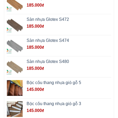
Sơn
Hương
185.000
₫
Sơn
tphcm
Chương
Mỹ
Sàn nhựa Glotex S472
Phú
Nghĩa
185.000
₫
Xuân
Mai
Phú
Thọ
Sàn nhựa Glotex S474
Trần
Phú
185.000
₫
Hòa
Phú
Quảng
Bị
Sàn nhựa Glotex S480
Minh
Châu
185.000
₫
Ninh
Bình
Quảng
Oai
Bậc cầu thang nhựa giả gỗ 5
Vật
Lại
145.000
₫
Cổ
Đô
Bất
Bạt
Bậc cầu thang nhựa giả gỗ 3
Bắc
Ninh
145.000
₫
Suối
Hai
Ba