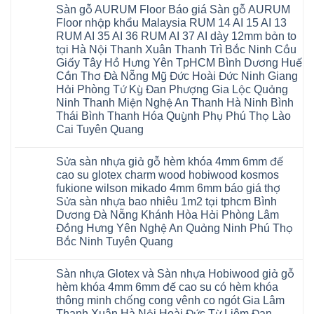
Sàn gỗ AURUM Floor Báo giá Sàn gỗ AURUM
Floor nhập khẩu Malaysia RUM 14 AI 15 AI 13
RUM AI 35 AI 36 RUM AI 37 AI dày 12mm bản to
tại Hà Nội Thanh Xuân Thanh Trì Bắc Ninh Cầu
Giấy Tây Hồ Hưng Yên TpHCM Bình Dương Huế
Cần Thơ Đà Nẵng Mỹ Đức Hoài Đức Ninh Giang
Hải Phòng Tứ Kỳ Đan Phượng Gia Lộc Quảng
Ninh Thanh Miện Nghệ An Thanh Hà Ninh Bình
Thái Bình Thanh Hóa Quỳnh Phụ Phú Thọ Lào
Cai Tuyên Quang
Không
có
Sửa sàn nhựa giả gỗ hèm khóa 4mm 6mm đế
bình
luận
cao su glotex charm wood hobiwood kosmos
ở
fukione wilson mikado 4mm 6mm báo giá thợ
Sàn
gỗ
Sửa sàn nhựa bao nhiêu 1m2 tại tphcm Bình
AURUM
Dương Đà Nẵng Khánh Hòa Hải Phòng Lâm
Floor
Báo
Đồng Hưng Yên Nghệ An Quảng Ninh Phú Thọ
giá
Bắc Ninh Tuyên Quang
Sàn
gỗ
Không
AURUM
có
Floor
Sàn nhựa Glotex và Sàn nhựa Hobiwood giả gỗ
bình
nhập
luận
hèm khóa 4mm 6mm đế cao su có hèm khóa
khẩu
ở
Malaysia
thông minh chống cong vênh co ngót Gia Lâm
Sửa
RUM
sàn
Thanh Xuân Hà Nội Hoài Đức Từ Liêm Đan