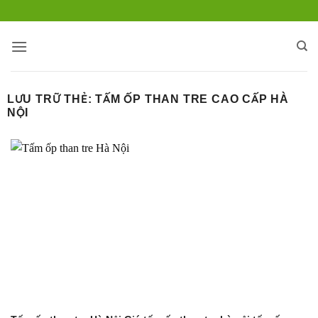
Bỏ
qua
nội
dung
LƯU TRỮ THẺ:
TẤM ỐP THAN TRE CAO CẤP HÀ
NỘI