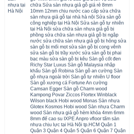
Cát
cửa
mỹ
Thượng
4mm
Hoài
chữa Sửa sàn nhựa giả gỗ giá rẻ 8mm
nhựa
đức
Phúc
6mm
Đức
composite
quốc
10mm 12mm chịu nước cao cấp sửa chữa
Sài
báo
Lâm
Phú
oai
Gòn
giá
Đồng
sàn nhựa giả gỗ tại nhà hà nội Sửa sàn gỗ
Diễn
hà
Thường
bao
Dương
Xuân
đông
Tín
công nghiệp tại Hà Nội Sửa sàn gỗ tự nhiên
nhiêu
Hòa
Đỉnh
hải
Chương
1m2
Sơn
tại Hà Nội sửa chữa sàn nhựa giả gỗ bị
Đông
phòng
Dương
Sàn
Đồng
Ngạc
phú
Hồng
phồng sửa chữa sàn nhựa giả gỗ bị ngập
nhựa
An
Quảng
xuyên
Vân
giả
Khánh
nước sửa chữa sàn nhựa giả gỗ bị hỏng sửa
Ninh
đống
Cần
gỗ
Lào
Thượng
đa
Thơ
sàn gỗ bị mối mọt sửa sàn gỗ bị cong vênh
hèm
Cai
Cát
phú
Phú
khóa
Đan
sửa sàn gỗ bị trầy xước sửa sàn gỗ bị phai
Từ
thọ
Xuyên
charm
Phượng
Liêm
nam
Phượng
bạc màu sửa sàn gỗ bị kêu Sàn gỗ cốt đen
wood
Ô
Xuân
từ
Dực
hobiwood
Diên
Phương
Richy Star Luxus Sàn gỗ Malaysia nhập
liêm
Chuyên
kosmos
Liên
Đà
bắc
Mỹ
fukione
khẩu Sàn gỗ Robina Sàn gỗ an cường Sàn
Minh
Nẵng
giang
Đà
wilson
Phú
Tây
bắc
gỗ nhựa ngoài trời Sàn gỗ tự nhiên U floor
Nẵng
4mm
Thọ
Mỗ
từ
Đại
6mm
Gia
Sàn gỗ xương cá Fortune An cường
Đại
liêm
Xuyên
chống
Lâm
Mỗ
Camsan Egger Sàn gỗ Charm wood
Thanh
chịu
Thuận
Long
Oai
nước
An
Kampong Povar Ziccos Flortex Winblack
Biên
Bình
mối
Bát
Bồ
Hà
Wilson black Hobi wood Monas Sàn nhựa
mọt
Tràng
Đề
Tĩnh
đế
Phù
Glotex Kosmos Hobi wood Sàn nhựa Charm
Hưng
Minh
cao
Đổng
Yên
Tam
wood Sàn nhựa giả gỗ hèm khóa 4mm 6mm
su
Hải
Việt
Hưng
IXPE
Phòng
8mm đế cao su IXPE Anpro vfloor tấm sàn
Hưng
Dân
pvc
Thư
Phúc
Hòa
nhựa chịu lực tại Hà Nội tp.HCM Quận 1
spc
Lâm
Lợi
Vân
Bắc
Đông
Quận 3 Quận 4 Quận 5 Quận 6 Quận 7 Quận
Hà
Đình
Ninh
Anh
Đông