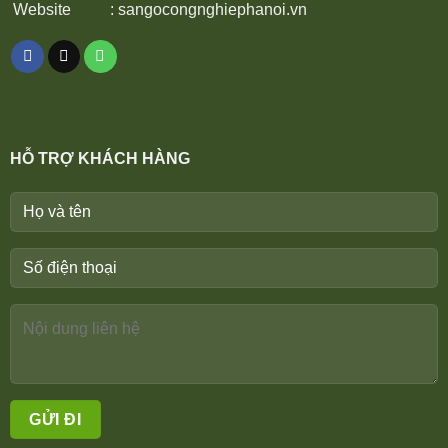
Website
:
sangocongnghiephanoi.vn
HỖ TRỢ KHÁCH HÀNG