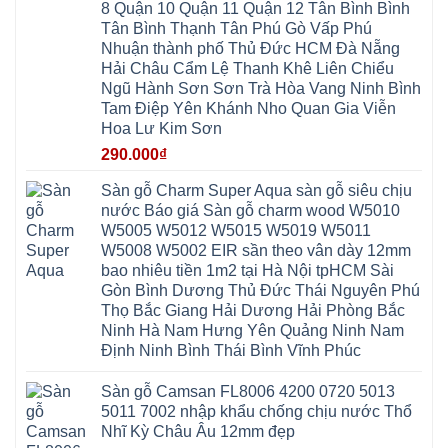
Nghệ
8 Quận 10 Quận 11 Quận 12 Tân Bình Bình
Phú
Phúc
Quảng
An
Xuyên
Thịnh
Ninh
Tân Bình Thạnh Tân Phú Gò Vấp Phú
Ứng
Phượng
Thiên
Dương
Thiên
Dực
Nhuận thành phố Thủ Đức HCM Đà Nẵng
Quảng
Nội
Hòa
Chuyên
Ninh
Yên
Hải Châu Cẩm Lệ Thanh Khê Liên Chiểu
Xá
Mỹ
Lộc
Nghĩa
Ứng
Đại
Vĩnh
Ngũ Hành Sơn Sơn Trà Hòa Vang Ninh Bình
Phú
Hòa
Xuyên
Thanh
Phú
Tam Điệp Yên Khánh Nho Quan Gia Viễn
Thanh
Đà
Mê
Thọ
Hóa
Nẵng
Linh
Hoa Lư Kim Sơn
Lương
Mỹ
Thanh
Hưng
Kiến
Đức
Oai
Yên
290.000
₫
Hưng
Hồng
Bình
Yên
Sơn
Minh
Lãng
Phúc
Sàn gỗ Charm Super Aqua sàn gỗ siêu chịu
Tam
Tiến
Sơn
Hưng
Thắng
nước Báo giá Sàn gỗ charm wood W5010
Ninh
Dân
Quang
Bình
Hòa
W5005 W5012 W5015 W5019 W5011
Minh
Hương
Vân
Sóc
W5008 W5002 EIR sần theo vân dày 12mm
Sơn
Đình
Sơn
Chương
Hà
Hà
bao nhiêu tiền 1m2 tại Hà Nội tpHCM Sài
Mỹ
Nội
Nam
Gòn Bình Dương Thủ Đức Thái Nguyên Phú
Nam
Ứng
Đa
Định
Thiên
Phúc
Thọ Bắc Giang Hải Dương Hải Phòng Bắc
Phú
Hòa
Nội
Nghĩa
Ninh Hà Nam Hưng Yên Quảng Ninh Nam
Xá
Bài
Xuân
Ứng
Bắc
Định Ninh Bình Thái Bình Vĩnh Phúc
Mai
Hòa
Ninh
Mỹ
Trung
Đức
Giã
Sàn gỗ Camsan FL8006 4200 0720 5013
Phú
Kim
5011 7002 nhập khẩu chống chịu nước Thổ
Thọ
Anh
Hồng
Nhĩ Kỳ Châu Âu 12mm đẹp
Sơn