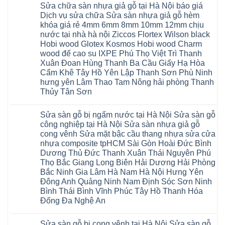
Hải
nhà
Phụ
tpHCM
Sửa chữa sàn nhựa giả gỗ tại Hà Nội báo giá
bình
Phòng
vệ
Phú
Đà
luận
Thái
Dịch vụ sửa chữa Sửa sàn nhựa giả gỗ hèm
sinh
Thọ
Nẵng
ở
Bình
giá
khóa giá rẻ 4mm 6mm 8mm 10mm 12mm chịu
Lào
Gia
Thợ
Hưng
rẻ
Cai
Lâm
sửa
nước tại nhà hà nội Ziccos Flortex Wilson black
Yên
tpHCM
Tuyên
Phú
sàn
Hà
Hobi wood Glotex Kosmos Hobi wood Charm
Thanh
Quang
Thọ
nhựa
Đông
Xuân
Hải
thợ
wood đế cao su IXPE Phú Thọ Việt Trì Thanh
Hạ
Bắc
Phòng
sửa
Long
Xuân Đoan Hùng Thanh Ba Cầu Giấy Hạ Hòa
Ninh
Sóc
sàn
Ninh
Sơn
nhà
Cẩm Khê Tây Hồ Yên Lập Thanh Sơn Phù Ninh
Bình
Ninh
thợ
hưng yên Lâm Thao Tam Nông hải phòng Thanh
Đà
Bình
sửa
Nẵng
Hưng
sàn
Thủy Tân Sơn
Quảng
Yên
gỗ
Ninh
Không
tại
có
Hà
Sửa sàn gỗ bị ngấm nước tại Hà Nội Sửa sàn gỗ
bình
Nội
luận
báo
công nghiệp tại Hà Nội Sửa sàn nhựa giả gỗ
ở
giá
cong vênh Sửa mặt bậc cầu thang nhựa sửa cửa
Sửa
Dịch
chữa
nhựa composite tpHCM Sài Gòn Hoài Đức Bình
vụ
sàn
sửa
Dương Thủ Đức Thanh Xuân Thái Nguyên Phú
nhựa
chữa
giả
Thọ Bắc Giang Long Biên Hải Dương Hải Phòng
Sửa
gỗ
sàn
Bắc Ninh Gia Lâm Hà Nam Hà Nội Hưng Yên
tại
nhựa
Hà
Đông Anh Quảng Ninh Nam Định Sóc Sơn Ninh
giả
Nội
gỗ
Bình Thái Bình Vĩnh Phúc Tây Hồ Thanh Hóa
báo
hèm
giá
Đống Đa Nghệ An
khóa
Dịch
giá
Không
vụ
rẻ
có
sửa
4mm
Sửa sàn gỗ bị cong vênh tại Hà Nội Sửa sàn gỗ
bình