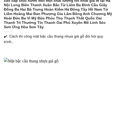
cao cấp chịu nước mối mọt chất lượng tốt nhất giá rẻ tại Hà
Nội Long Biên Thanh Xuân Bắc Từ Liêm Ba Đình Cầu Giấy
Đống Đa Hai Bà Trưng Hoàn Kiếm Hà Đông Tây Hồ Nam Từ
Liêm Hoàng Mai Đan Phượng Gia Lâm Đông Anh Chương Mỹ
Hoài Đức Ba Vì Mỹ Đức Phúc Thọ Thạch Thất Quốc Oai
Thanh Trì Thường Tín Thanh Oai Phú Xuyên Mê Linh Sóc
Sơn Ứng Hòa Sơn Tây
✔️. Cách thi công mặt bậc cầu thang nhựa giả gỗ đòi hỏi quy
trình...