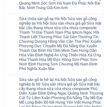
nhựa
tại
su
Quang Minh Sóc Sơn Hà Nam Đa Phúc Nội Bài
Liêm
composite
Hà
IXPE
Phù
tpHCM
Bắc Ninh Trung Giã Kim Anh
Nội
Phú
Cừ
Sài
Sửa
Thọ
Yên
Không
Gòn
sàn
Việt
Mỹ
có
Hoài
nhựa
Trì
Sửa chữa sàn gỗ tại Hà Nội Sửa sàn gỗ công
Thanh
bình
Đức
giả
Thanh
Xuân
luận
Bình
nghiệp tại Hà Nội Sửa sàn nhựa giả gỗ Sửa mặt
gỗ
Xuân
Kim
ở
Dương
cong
Đoan
bậc cầu thang nhựa sửa cửa nhựa composite
Động
Sửa
Thủ
vênh
Hùng
Văn
chữa
Thanh Trì Đại Thanh Nam Phù tphcm Ngọc Hồi
Đức
Sửa
Thanh
Giang
sàn
Thanh
mặt
Ba
Thanh Liệt Thượng Phúc Sài Gòn Thường Tín
Cầu
gỗ
Xuân
bậc
Cầu
Giấy
bị
Chương Dương Hồng Vân Cần Thơ Phú Xuyên
Thái
cầu
Giấy
Văn
phồng
Nguyên
thang
Hạ
Phượng Dực Chuyên Mỹ Đà Nẵng Đại Xuyên
Lâm
tại
Phú
nhựa
Hòa
tphcm
Hà
Thanh Oai Bình Hà Tĩnh Minh Tam Hưng Dân
Thọ
sửa
Cẩm
Khoái
Nội
Bắc
cửa
Hòa Vân Đình Nghệ An Ứng Thiên Hòa Xá Ứng
Khê
Châu
Sửa
Giang
nhựa
Tây
sàn
Hòa Thanh Hóa Mỹ Đức Hồng Sơn Phúc Sơn
Long
composite
Hồ
gỗ
Biên
hoài
Ninh Bình Hương Sơn Chương Mỹ Nam Định
Yên
công
Hải
đức
Lập
Phú Nghĩa Xuân Mai
nghiệp
Dương
đan
Thanh
tại
Hải
phượng
Sơn
Không
Hà
Phòng
tphcm
Phù
có
Nội
Bắc
thanh
Sửa sàn gỗ bị hở tại Hà Nội Sửa sàn gỗ công
Ninh
bình
Sửa
Ninh
oai
hưng
luận
nghiệp bị hở Sửa sàn nhựa giả gỗ Sửa mặt bậc
sàn
Gia
ứng
yên
ở
nhựa
Lâm
cầu thang nhựa sửa cửa nhựa composite Phú
hòa
Lâm
Sửa
giả
Hà
long
Thao
chữa
Diễn Xuân Đỉnh Đông Ngạc Quảng Ninh Thượng
gỗ
Nam
biên
Tam
sàn
Sửa
Hà
Cát Từ Liêm Xuân Phương Đà Nẵng Tây Mỗ Đại
sài
Nông
gỗ
mặt
Nội
gòn
hải
tại
Mỗ Long Biên Bồ Đề Hưng Yên Việt Hưng Phúc
bậc
Hưng
đông
phòng
Hà
cầu
Lợi Hà Đông Quảng Ninh Dương Nội Yên Nghĩa
Yên
anh