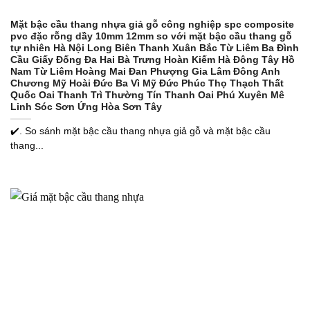
Mặt bậc cầu thang nhựa giả gỗ công nghiệp spc composite
pvc đặc rỗng dầy 10mm 12mm so với mặt bậc cầu thang gỗ
tự nhiên Hà Nội Long Biên Thanh Xuân Bắc Từ Liêm Ba Đình
Cầu Giấy Đống Đa Hai Bà Trưng Hoàn Kiếm Hà Đông Tây Hồ
Nam Từ Liêm Hoàng Mai Đan Phượng Gia Lâm Đông Anh
Chương Mỹ Hoài Đức Ba Vì Mỹ Đức Phúc Thọ Thạch Thất
Quốc Oai Thanh Trì Thường Tín Thanh Oai Phú Xuyên Mê
Linh Sóc Sơn Ứng Hòa Sơn Tây
✔️. So sánh mặt bậc cầu thang nhựa giả gỗ và mặt bậc cầu
thang...