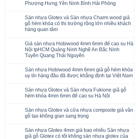
AI
Phượng Hưng Yên Ninh Bình Hải Phòng
giả
15
gỗ
Không
AI
hèm
có
13
khóa
Sàn nhựa Glotex và Sàn nhựa Charm wood giả
bình
RUM
4mm
luận
AI
gỗ hèm khóa có thị trường rộng lớn nhiều khách
6mm
ở
35
đế
hàng quan tâm
Sàn
AI
cao
nhựa
36
Không
su
Glotex
RUM
có
glotex
và
AI
Giá sàn nhựa Hobiwood 4mm 6mm đế cao su Hà
bình
charm
Sàn
37
luận
wood
Nội tpHCM Quảng Ninh Nghệ An Bắc Ninh
nhựa
AI
ở
hobiwood
Hobiwood
Tuyên Quang Thái Nguyên
dày
Sàn
kosmos
giả
12mm
nhựa
fukione
gỗ
Không
bản
Glotex
wilson
hèm
có
to
và
mikado
Sàn nhựa Hobiwood 4mm 6mm giả gỗ hèm khóa
khóa
bình
tại
Sàn
4mm
4mm
luận
uy tín hàng đầu đã được khẳng định tại Việt Nam
Hà
nhựa
6mm
ở
6mm
Nội
Charm
báo
Giá
đế
Không
Thanh
wood
giá
sàn
cao
có
Xuân
giả
thợ
Sàn nhựa Glotex và Sàn nhựa Fukione giả gỗ
nhựa
su
bình
Thanh
gỗ
Sửa
Hobiwood
có
luận
hèm khóa 4mm 6mm đế cao su Hà Nội
Trì
hèm
sàn
4mm
ở
hèm
Bắc
khóa
nhựa
6mm
Sàn
khóa
Không
Ninh
có
bao
đế
nhựa
thông
có
Cầu
thị
nhiêu
Sàn nhựa Glotex và cửa nhựa composite giả vân
cao
Hobiwood
minh
bình
Giấy
trường
1m2
su
4mm
chống
luận
gỗ tạo không gian sang trọng
Tây
rộng
tại
Hà
6mm
ở
cong
Hồ
lớn
tphcm
Nội
giả
Sàn
vênh
Không
Hưng
nhiều
Bình
tpHCM
gỗ
nhựa
co
có
Yên
khách
Dương
Sàn nhựa Glotex 4mm giá bao nhiêu Sàn nhựa
Quảng
hèm
Glotex
ngót
bình
TpHCM
hàng
Đà
Ninh
khóa
và
Gia
luận
giả gỗ Glotex có tốt không sàn nhựa glotex của
Bình
quan
Nẵng
Nghệ
uy
Sàn
ở
Lâm