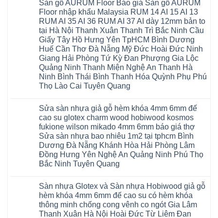
Sàn gỗ AURUM Floor Báo giá Sàn gỗ AURUM
Floor nhập khẩu Malaysia RUM 14 AI 15 AI 13
RUM AI 35 AI 36 RUM AI 37 AI dày 12mm bản to
tại Hà Nội Thanh Xuân Thanh Trì Bắc Ninh Cầu
Giấy Tây Hồ Hưng Yên TpHCM Bình Dương
Huế Cần Thơ Đà Nẵng Mỹ Đức Hoài Đức Ninh
Giang Hải Phòng Tứ Kỳ Đan Phượng Gia Lộc
Quảng Ninh Thanh Miện Nghệ An Thanh Hà
Ninh Bình Thái Bình Thanh Hóa Quỳnh Phụ Phú
Thọ Lào Cai Tuyên Quang
Không
có
Sửa sàn nhựa giả gỗ hèm khóa 4mm 6mm đế
bình
luận
cao su glotex charm wood hobiwood kosmos
ở
fukione wilson mikado 4mm 6mm báo giá thợ
Sàn
gỗ
Sửa sàn nhựa bao nhiêu 1m2 tại tphcm Bình
AURUM
Dương Đà Nẵng Khánh Hòa Hải Phòng Lâm
Floor
Báo
Đồng Hưng Yên Nghệ An Quảng Ninh Phú Thọ
giá
Bắc Ninh Tuyên Quang
Sàn
gỗ
Không
AURUM
có
Floor
Sàn nhựa Glotex và Sàn nhựa Hobiwood giả gỗ
bình
nhập
luận
hèm khóa 4mm 6mm đế cao su có hèm khóa
khẩu
ở
Malaysia
thông minh chống cong vênh co ngót Gia Lâm
Sửa
RUM
sàn
Thanh Xuân Hà Nội Hoài Đức Từ Liêm Đan
14
nhựa