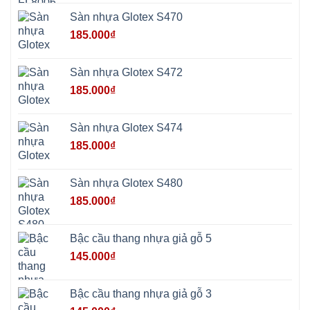
Phúc
Sơn
Sàn nhựa Glotex S470
Hương
Sơn
185.000
₫
tphcm
Chương
Mỹ
Phú
Sàn nhựa Glotex S472
Nghĩa
Xuân
185.000
₫
Mai
Phú
Thọ
Trần
Sàn nhựa Glotex S474
Phú
Hòa
185.000
₫
Phú
Quảng
Bị
Minh
Châu
Sàn nhựa Glotex S480
Ninh
Bình
185.000
₫
Quảng
Oai
Vật
Lại
Bậc cầu thang nhựa giả gỗ 5
Cổ
Đô
145.000
₫
Bất
Bạt
Bắc
Ninh
Bậc cầu thang nhựa giả gỗ 3
Suối
Hai