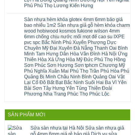
Thanh
Nội
thang
Đông
sóc
Thủy
Sửa
Phú Phú Thọ Lương Kiến Hưng
nhựa
Anh
sơn
Tân
sàn
sửa
Quảng
gia
Không
Sơn
gỗ
cửa
Ninh
lâm
có
công
nhựa
Sàn nhựa hèm khóa glotex 4mm 6mm báo giá
Nam
đà
bình
nghiệp
composite
Định
nẵng
luận
tại
bao nhiêu 1m2 Sàn nhựa giả gỗ hèm khóa charm
Phúc
Sóc
ở
thanh
Hà
Thọ
wood hobiwood kosmos fukione wilson 4mm
Sơn
Sửa
xuân
Nội
Phúc
Ninh
sàn
cầu
Sửa
6mm chống chịu nước mối mọt đế cao su IXPE
Lộc
Bình
gỗ
giấy
sàn
Hát
pvc spc Bắc Ninh Phú Xuyên Phượng Dực
Thái
bị
hoành
nhựa
Môn
Bình
hở
bồ
Chuyên Mỹ Đại Xuyên Đà Nẵng Thanh Oai Bình
giả
Sài
Vĩnh
tại
hạ
gỗ
Gòn
Minh Tam Hưng Dân Hòa Vân Đình Hà Nội Ứng
Phúc
Hà
long
Sửa
Thạch
Tây
Nội
ninh
Thiên Hòa Xá Ứng Hòa Mỹ Đức Phú Thọ Hồng
mặt
Thất
Hồ
Sửa
giang
bậc
Sơn Phúc Sơn Hương Sơn tphcm Chương Mỹ
Hạ
Thanh
sàn
hoàng
cầu
Bằng
Hóa
gỗ
Phú Nghĩa Xuân Mai Phú Thọ Trần Phú Hòa Phú
mai
thang
Tây
Đống
công
quảng
nhựa
Quảng Bị Minh Châu Ninh Bình Quảng Oai Vật
Phương
Đa
nghiệp
ninh
sửa
tphcm
Nghệ
Lại Cổ Đô Bất Bạt Bắc Ninh Suối Hai Ba Vì Yên
bị
tây
cửa
Hòa
An
hở
hồ
nhựa
Bài Sơn Tây Hưng Yên Tùng Thiện Đoài
Lạc
Sửa
sơn
composite
Yên
Phương Nha Trang Phúc Thọ Phúc Lộc
sàn
tây
Thanh
Xuân
nhựa
hưng
Trì
Quốc
Không
giả
yên
Đại
Oai
có
gỗ
thạch
Thanh
Hưng
bình
Sửa
thất
Nam
Đạo
luận
mặt
mê
SẢN PHẨM MỚI
Phù
ở
Đà
bậc
linh
tphcm
Sàn
Nẵng
cầu
thanh
Ngọc
nhựa
Kiều
thang
trì
Hồi
hèm
Sửa sàn nhựa tại Hà Nội Sửa sàn nhựa giả
Phú
nhựa
bắc
Thanh
khóa
Phú
sửa
ninh
gỗ 4mm 6mm giá rẻ báo giá Dịch vụ sửa
Liệt
glotex