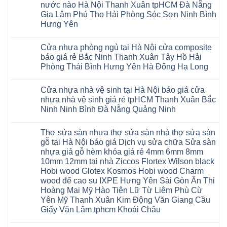
Dương
tâm
Khánh
nước nào Hà Nội Thanh Xuân tpHCM Đà Nẵng
An
tín
nhựa
Sàn
Thanh
Huế
Hòa
Bắc
hàng
Fukione
nhựa
Xuân
Gia Lâm Phú Thọ Hải Phòng Sóc Sơn Ninh Bình
Cần
Hải
Ninh
đầu
giả
Glotex
Hà
Thơ
Phòng
Hưng Yên
Tuyên
đã
gỗ
và
Nội
Đà
Lâm
Quang
được
hèm
cửa
Hoài
Nẵng
Không
Đồng
Thái
khẳng
khóa
nhựa
Đức
Mỹ
có
Hưng
Nguyên
định
4mm
composite
Từ
Cửa nhựa phòng ngủ tại Hà Nội cửa composite
Đức
bình
Yên
tại
6mm
giả
Liêm
Hoài
luận
Nghệ
báo giá rẻ Bắc Ninh Thanh Xuân Tây Hồ Hải
Việt
đế
vân
Đan
Đức
ở
An
Nam
cao
gỗ
Phượng
Phòng Thái Bình Hưng Yên Hà Đông Hạ Long
Ninh
Sàn
Quảng
su
tạo
Hưng
Giang
nhựa
Ninh
Không
Hà
không
Yên
Hải
Glotex
Phú
có
Nội
gian
Ninh
Phòng
4mm
Thọ
Cửa nhựa nhà vệ sinh tại Hà Nội báo giá cửa
bình
sang
Bình
Tứ
giá
Bắc
luận
trọng
Hải
nhựa nhà vệ sinh giá rẻ tpHCM Thanh Xuân Bắc
Kỳ
bao
Ninh
ở
Phòng
Đan
nhiêu
Ninh Ninh Bình Đà Nẵng Quảng Ninh
Tuyên
Cửa
Phượng
Sàn
Quang
nhựa
Gia
nhựa
Không
phòng
Lộc
giả
có
ngủ
Thợ sửa sàn nhựa thợ sửa sàn nhà thợ sửa sàn
Quảng
gỗ
bình
tại
Ninh
Glotex
luận
gỗ tại Hà Nội báo giá Dịch vụ sửa chữa Sửa sàn
Hà
ở
Thanh
có
Nội
nhựa giả gỗ hèm khóa giá rẻ 4mm 6mm 8mm
Cửa
Miện
tốt
cửa
nhựa
Nghệ
không
10mm 12mm tại nhà Ziccos Flortex Wilson black
composite
nhà
An
sàn
báo
Hobi wood Glotex Kosmos Hobi wood Charm
vệ
Thanh
nhựa
giá
sinh
Hà
glotex
wood đế cao su IXPE Hưng Yên Sài Gòn Ân Thi
rẻ
tại
Ninh
của
Bắc
Hoàng Mai Mỹ Hào Tiên Lữ Từ Liêm Phù Cừ
Hà
Bình
nước
Ninh
Nội
Thái
nào
Yên Mỹ Thanh Xuân Kim Động Văn Giang Cầu
Thanh
báo
Bình
Hà
Xuân
Giấy Văn Lâm tphcm Khoái Châu
giá
Thanh
Nội
Tây
cửa
Hóa
Thanh
Không
Hồ
nhựa
Quỳnh
Xuân
có