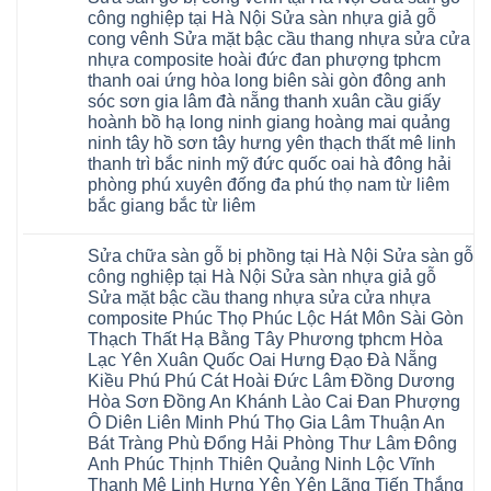
chữa
6mm
luận
Sửa
công nghiệp tại Hà Nội Sửa sàn nhựa giả gỗ
8mm
ở
sàn
10mm
cong vênh Sửa mặt bậc cầu thang nhựa sửa cửa
Sửa
nhựa
12mm
sàn
nhựa composite hoài đức đan phượng tphcm
giả
tại
gỗ
gỗ
nhà
thanh oai ứng hòa long biên sài gòn đông anh
bị
hèm
Ziccos
ngấm
sóc sơn gia lâm đà nẵng thanh xuân cầu giấy
khóa
Flortex
nước
giá
Wilson
hoành bồ hạ long ninh giang hoàng mai quảng
tại
rẻ
black
Hà
ninh tây hồ sơn tây hưng yên thạch thất mê linh
4mm
Hobi
Nội
6mm
thanh trì bắc ninh mỹ đức quốc oai hà đông hải
wood
Sửa
8mm
Glotex
sàn
phòng phú xuyên đống đa phú thọ nam từ liêm
10mm
Kosmos
gỗ
12mm
bắc giang bắc từ liêm
Hobi
công
chịu
wood
nghiệp
Không
nước
Charm
tại
có
tại
wood
Hà
Sửa chữa sàn gỗ bị phồng tại Hà Nội Sửa sàn gỗ
bình
nhà
đế
Nội
luận
hà
công nghiệp tại Hà Nội Sửa sàn nhựa giả gỗ
cao
Sửa
ở
nội
su
Sửa mặt bậc cầu thang nhựa sửa cửa nhựa
sàn
Sửa
Ziccos
IXPE
nhựa
sàn
Flortex
composite Phúc Thọ Phúc Lộc Hát Môn Sài Gòn
Hưng
giả
gỗ
Wilson
Yên
Thạch Thất Hạ Bằng Tây Phương tphcm Hòa
gỗ
bị
black
Sài
cong
cong
Hobi
Lạc Yên Xuân Quốc Oai Hưng Đạo Đà Nẵng
Gòn
vênh
vênh
wood
Ân
Kiều Phú Phú Cát Hoài Đức Lâm Đồng Dương
Sửa
tại
Glotex
Thi
mặt
Hà
Hòa Sơn Đồng An Khánh Lào Cai Đan Phượng
Kosmos
Hoàng
bậc
Nội
Hobi
Mai
Ô Diên Liên Minh Phú Thọ Gia Lâm Thuận An
cầu
Sửa
wood
Mỹ
thang
sàn
Bát Tràng Phù Đổng Hải Phòng Thư Lâm Đông
Charm
Hào
nhựa
gỗ
wood
Tiên
Anh Phúc Thịnh Thiên Quảng Ninh Lộc Vĩnh
sửa
công
đế
Lữ
cửa
Thanh Mê Linh Hưng Yên Yên Lãng Tiến Thắng
nghiệp
cao
Từ