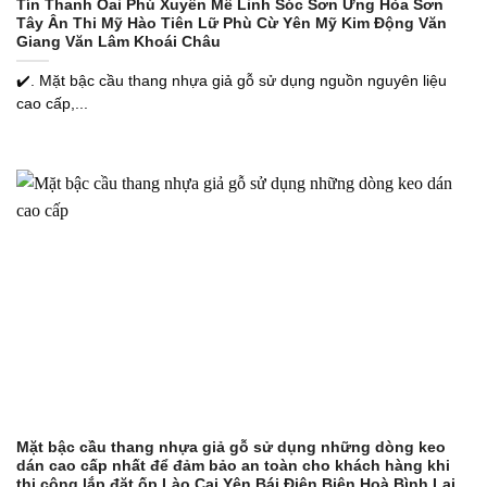
Tín Thanh Oai Phú Xuyên Mê Linh Sóc Sơn Ứng Hòa Sơn
Tây Ân Thi Mỹ Hào Tiên Lữ Phù Cừ Yên Mỹ Kim Động Văn
Giang Văn Lâm Khoái Châu
✔️. Mặt bậc cầu thang nhựa giả gỗ sử dụng nguồn nguyên liệu
cao cấp,...
Mặt bậc cầu thang nhựa giả gỗ sử dụng những dòng keo
dán cao cấp nhất để đảm bảo an toàn cho khách hàng khi
thi công lắp đặt ốp Lào Cai Yên Bái Điện Biên Hoà Bình Lai