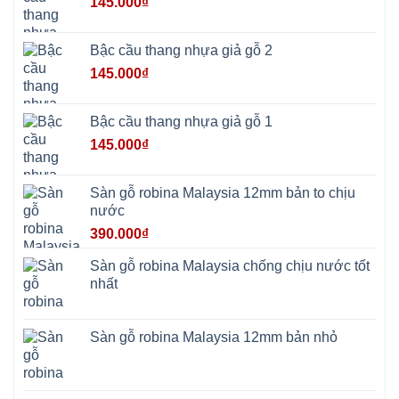
145.000
₫
Ba
Vì
Yên
Bài
Bậc cầu thang nhựa giả gỗ 2
Sơn
Tây
145.000
₫
Hưng
Yên
Tùng
Thiện
Bậc cầu thang nhựa giả gỗ 1
Đoài
Phương
145.000
₫
Nha
Trang
Phúc
Thọ
Sàn gỗ robina Malaysia 12mm bản to chịu
Phúc
Lộc
nước
390.000
₫
Sàn gỗ robina Malaysia chống chịu nước tốt
nhất
Sàn gỗ robina Malaysia 12mm bản nhỏ