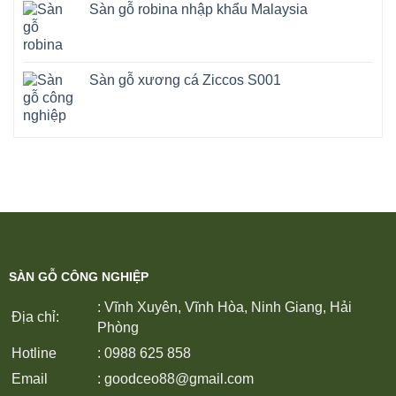
Sàn gỗ robina nhập khẩu Malaysia
Sàn gỗ xương cá Ziccos S001
SÀN GỖ CÔNG NGHIỆP
: Vĩnh Xuyên, Vĩnh Hòa, Ninh Giang, Hải
Địa chỉ:
Phòng
Hotline
: 0988 625 858
Email
:
goodceo88@gmail.com