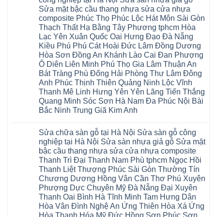
Sửa
ở
nội
su
Sửa mặt bậc cầu thang nhựa sửa cửa nhựa
sàn
Sửa
Ziccos
IXPE
nhựa
sàn
Flortex
composite Phúc Thọ Phúc Lộc Hát Môn Sài Gòn
Hưng
giả
gỗ
Wilson
Yên
Thạch Thất Hạ Bằng Tây Phương tphcm Hòa
gỗ
bị
black
Sài
cong
cong
Hobi
Lạc Yên Xuân Quốc Oai Hưng Đạo Đà Nẵng
Gòn
vênh
vênh
wood
Ân
Kiều Phú Phú Cát Hoài Đức Lâm Đồng Dương
Sửa
tại
Glotex
Thi
mặt
Hà
Hòa Sơn Đồng An Khánh Lào Cai Đan Phượng
Kosmos
Hoàng
bậc
Nội
Hobi
Mai
Ô Diên Liên Minh Phú Thọ Gia Lâm Thuận An
cầu
Sửa
wood
Mỹ
thang
sàn
Bát Tràng Phù Đổng Hải Phòng Thư Lâm Đông
Charm
Hào
nhựa
gỗ
wood
Tiên
Anh Phúc Thịnh Thiên Quảng Ninh Lộc Vĩnh
sửa
công
đế
Lữ
cửa
Thanh Mê Linh Hưng Yên Yên Lãng Tiến Thắng
nghiệp
cao
Từ
nhựa
tại
su
Quang Minh Sóc Sơn Hà Nam Đa Phúc Nội Bài
Liêm
composite
Hà
IXPE
Phù
tpHCM
Bắc Ninh Trung Giã Kim Anh
Nội
Phú
Cừ
Sài
Sửa
Thọ
Yên
Không
Gòn
sàn
Việt
Mỹ
có
Hoài
nhựa
Trì
Sửa chữa sàn gỗ tại Hà Nội Sửa sàn gỗ công
Thanh
bình
Đức
giả
Thanh
Xuân
luận
Bình
nghiệp tại Hà Nội Sửa sàn nhựa giả gỗ Sửa mặt
gỗ
Xuân
Kim
ở
Dương
cong
Đoan
bậc cầu thang nhựa sửa cửa nhựa composite
Động
Sửa
Thủ
vênh
Hùng
Văn
chữa
Thanh Trì Đại Thanh Nam Phù tphcm Ngọc Hồi
Đức
Sửa
Thanh
Giang
sàn
Thanh
mặt
Ba
Thanh Liệt Thượng Phúc Sài Gòn Thường Tín
Cầu
gỗ
Xuân
bậc
Cầu
Giấy
bị
Chương Dương Hồng Vân Cần Thơ Phú Xuyên
Thái
cầu
Giấy
Văn
phồng
Nguyên
thang
Hạ
Phượng Dực Chuyên Mỹ Đà Nẵng Đại Xuyên
Lâm
tại
Phú
nhựa
Hòa
tphcm
Hà
Thanh Oai Bình Hà Tĩnh Minh Tam Hưng Dân
Thọ
sửa
Cẩm
Khoái
Nội
Bắc
cửa
Hòa Vân Đình Nghệ An Ứng Thiên Hòa Xá Ứng
Khê
Châu
Sửa
Giang
nhựa
Tây
sàn
Hòa Thanh Hóa Mỹ Đức Hồng Sơn Phúc Sơn
Long