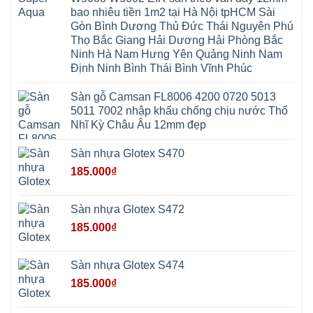
Đình
Sơn
Chương
Hà
Hà
bao nhiêu tiền 1m2 tại Hà Nội tpHCM Sài
Mỹ
Nội
Nam
Gòn Bình Dương Thủ Đức Thái Nguyên Phú
Nam
Ứng
Đa
Định
Thiên
Phúc
Thọ Bắc Giang Hải Dương Hải Phòng Bắc
Phú
Hòa
Nội
Nghĩa
Ninh Hà Nam Hưng Yên Quảng Ninh Nam
Xá
Bài
Xuân
Ứng
Bắc
Định Ninh Bình Thái Bình Vĩnh Phúc
Mai
Hòa
Ninh
Mỹ
Trung
Đức
Giã
Sàn gỗ Camsan FL8006 4200 0720 5013
Phú
Kim
5011 7002 nhập khẩu chống chịu nước Thổ
Thọ
Anh
Hồng
Nhĩ Kỳ Châu Âu 12mm đẹp
Sơn
Phúc
Sơn
Sàn nhựa Glotex S470
Hương
Sơn
185.000
₫
tphcm
Chương
Mỹ
Phú
Sàn nhựa Glotex S472
Nghĩa
Xuân
185.000
₫
Mai
Phú
Thọ
Trần
Sàn nhựa Glotex S474
Phú
Hòa
185.000
₫
Phú
Quảng
Bị
Minh