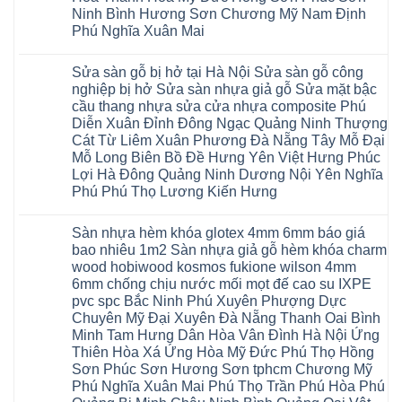
composite
Hồ
gỗ
Biên
hoài
Ninh Bình Hương Sơn Chương Mỹ Nam Định
Yên
công
Hải
đức
Lập
Phú Nghĩa Xuân Mai
nghiệp
Dương
đan
Thanh
tại
Hải
phượng
Sơn
Không
Hà
Phòng
tphcm
Phù
có
Nội
Bắc
thanh
Sửa sàn gỗ bị hở tại Hà Nội Sửa sàn gỗ công
Ninh
bình
Sửa
Ninh
oai
hưng
luận
nghiệp bị hở Sửa sàn nhựa giả gỗ Sửa mặt bậc
sàn
Gia
ứng
yên
ở
nhựa
Lâm
cầu thang nhựa sửa cửa nhựa composite Phú
hòa
Lâm
Sửa
giả
Hà
long
Thao
chữa
Diễn Xuân Đỉnh Đông Ngạc Quảng Ninh Thượng
gỗ
Nam
biên
Tam
sàn
Sửa
Hà
Cát Từ Liêm Xuân Phương Đà Nẵng Tây Mỗ Đại
sài
Nông
gỗ
mặt
Nội
gòn
hải
tại
Mỗ Long Biên Bồ Đề Hưng Yên Việt Hưng Phúc
bậc
Hưng
đông
phòng
Hà
cầu
Lợi Hà Đông Quảng Ninh Dương Nội Yên Nghĩa
Yên
anh
Thanh
Nội
thang
Đông
sóc
Thủy
Sửa
Phú Phú Thọ Lương Kiến Hưng
nhựa
Anh
sơn
Tân
sàn
sửa
Quảng
gia
Không
Sơn
gỗ
cửa
Ninh
lâm
có
công
nhựa
Sàn nhựa hèm khóa glotex 4mm 6mm báo giá
Nam
đà
bình
nghiệp
composite
Định
nẵng
luận
tại
bao nhiêu 1m2 Sàn nhựa giả gỗ hèm khóa charm
Phúc
Sóc
ở
thanh
Hà
Thọ
wood hobiwood kosmos fukione wilson 4mm
Sơn
Sửa
xuân
Nội
Phúc
Ninh
sàn
cầu
Sửa
6mm chống chịu nước mối mọt đế cao su IXPE
Lộc
Bình
gỗ
giấy
sàn
Hát
pvc spc Bắc Ninh Phú Xuyên Phượng Dực
Thái
bị
hoành
nhựa
Môn
Bình
hở
bồ
Chuyên Mỹ Đại Xuyên Đà Nẵng Thanh Oai Bình
giả
Sài
Vĩnh
tại
hạ
gỗ
Gòn
Minh Tam Hưng Dân Hòa Vân Đình Hà Nội Ứng
Phúc
Hà
long
Sửa
Thạch
Tây
Nội
ninh
Thiên Hòa Xá Ứng Hòa Mỹ Đức Phú Thọ Hồng
mặt
Thất
Hồ
Sửa
giang
bậc
Sơn Phúc Sơn Hương Sơn tphcm Chương Mỹ
Hạ
Thanh
sàn
hoàng
cầu
Bằng
Hóa
gỗ
Phú Nghĩa Xuân Mai Phú Thọ Trần Phú Hòa Phú
mai
thang
Tây
Đống
công
quảng
nhựa