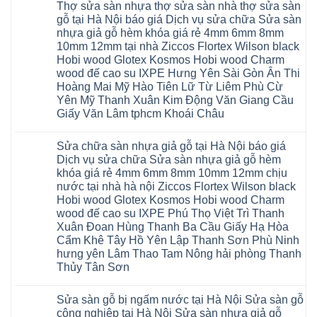
ngủ
Thợ sửa sàn nhựa thợ sửa sàn nhà thợ sửa sàn
Quảng
gỗ
bình
tại
Ninh
Glotex
luận
gỗ tại Hà Nội báo giá Dịch vụ sửa chữa Sửa sàn
Hà
ở
Thanh
có
Nội
nhựa giả gỗ hèm khóa giá rẻ 4mm 6mm 8mm
Cửa
Miện
tốt
cửa
nhựa
Nghệ
không
10mm 12mm tại nhà Ziccos Flortex Wilson black
composite
nhà
An
sàn
báo
Hobi wood Glotex Kosmos Hobi wood Charm
vệ
Thanh
nhựa
giá
sinh
Hà
glotex
wood đế cao su IXPE Hưng Yên Sài Gòn Ân Thi
rẻ
tại
Ninh
của
Bắc
Hoàng Mai Mỹ Hào Tiên Lữ Từ Liêm Phù Cừ
Hà
Bình
nước
Ninh
Nội
Thái
nào
Yên Mỹ Thanh Xuân Kim Động Văn Giang Cầu
Thanh
báo
Bình
Hà
Xuân
Giấy Văn Lâm tphcm Khoái Châu
giá
Thanh
Nội
Tây
cửa
Hóa
Thanh
Không
Hồ
nhựa
Quỳnh
Xuân
có
Hải
nhà
Phụ
tpHCM
Sửa chữa sàn nhựa giả gỗ tại Hà Nội báo giá
bình
Phòng
vệ
Phú
Đà
luận
Thái
Dịch vụ sửa chữa Sửa sàn nhựa giả gỗ hèm
sinh
Thọ
Nẵng
ở
Bình
giá
khóa giá rẻ 4mm 6mm 8mm 10mm 12mm chịu
Lào
Gia
Thợ
Hưng
rẻ
Cai
Lâm
sửa
nước tại nhà hà nội Ziccos Flortex Wilson black
Yên
tpHCM
Tuyên
Phú
sàn
Hà
Hobi wood Glotex Kosmos Hobi wood Charm
Thanh
Quang
Thọ
nhựa
Đông
Xuân
Hải
thợ
wood đế cao su IXPE Phú Thọ Việt Trì Thanh
Hạ
Bắc
Phòng
sửa
Long
Xuân Đoan Hùng Thanh Ba Cầu Giấy Hạ Hòa
Ninh
Sóc
sàn
Ninh
Sơn
nhà
Cẩm Khê Tây Hồ Yên Lập Thanh Sơn Phù Ninh
Bình
Ninh
thợ
hưng yên Lâm Thao Tam Nông hải phòng Thanh
Đà
Bình
sửa
Nẵng
Hưng
sàn
Thủy Tân Sơn
Quảng
Yên
gỗ
Ninh
Không
tại
có
Hà
Sửa sàn gỗ bị ngấm nước tại Hà Nội Sửa sàn gỗ
bình
Nội
luận
báo
công nghiệp tại Hà Nội Sửa sàn nhựa giả gỗ