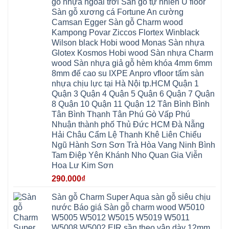
Tây
bắc
gỗ nhựa ngoài trời Sàn gỗ tự nhiên U floor
Nẵng
4mm
Thọ
Mỗ
từ
Đại
6mm
Gia
Sàn gỗ xương cá Fortune An cường
Đại
liêm
Xuyên
chống
Lâm
Mỗ
Camsan Egger Sàn gỗ Charm wood
Thanh
chịu
Thuận
Long
Oai
nước
An
Kampong Povar Ziccos Flortex Winblack
Biên
Bình
mối
Bát
Bồ
Hà
Wilson black Hobi wood Monas Sàn nhựa
mọt
Tràng
Đề
Tĩnh
đế
Phù
Glotex Kosmos Hobi wood Sàn nhựa Charm
Hưng
Minh
cao
Đổng
Yên
Tam
wood Sàn nhựa giả gỗ hèm khóa 4mm 6mm
su
Hải
Việt
Hưng
IXPE
Phòng
8mm đế cao su IXPE Anpro vfloor tấm sàn
Hưng
Dân
pvc
Thư
Phúc
Hòa
nhựa chịu lực tại Hà Nội tp.HCM Quận 1
spc
Lâm
Lợi
Vân
Bắc
Đông
Quận 3 Quận 4 Quận 5 Quận 6 Quận 7 Quận
Hà
Đình
Ninh
Anh
Đông
Nghệ
8 Quận 10 Quận 11 Quận 12 Tân Bình Bình
Phú
Phúc
Quảng
An
Xuyên
Thịnh
Ninh
Tân Bình Thạnh Tân Phú Gò Vấp Phú
Ứng
Phượng
Thiên
Dương
Thiên
Dực
Nhuận thành phố Thủ Đức HCM Đà Nẵng
Quảng
Nội
Hòa
Chuyên
Ninh
Yên
Hải Châu Cẩm Lệ Thanh Khê Liên Chiểu
Xá
Mỹ
Lộc
Nghĩa
Ứng
Đại
Vĩnh
Ngũ Hành Sơn Sơn Trà Hòa Vang Ninh Bình
Phú
Hòa
Xuyên
Thanh
Phú
Tam Điệp Yên Khánh Nho Quan Gia Viễn
Thanh
Đà
Mê
Thọ
Hóa
Nẵng
Linh
Hoa Lư Kim Sơn
Lương
Mỹ
Thanh
Hưng
Kiến
Đức
Oai
Yên
290.000
₫
Hưng
Hồng
Bình
Yên
Sơn
Minh
Lãng
Phúc
Sàn gỗ Charm Super Aqua sàn gỗ siêu chịu
Tam
Tiến
Sơn
Hưng
Thắng
nước Báo giá Sàn gỗ charm wood W5010
Ninh
Dân
Quang
Bình
Hòa
W5005 W5012 W5015 W5019 W5011
Minh
Hương
Vân
Sóc
W5008 W5002 EIR sần theo vân dày 12mm
Sơn