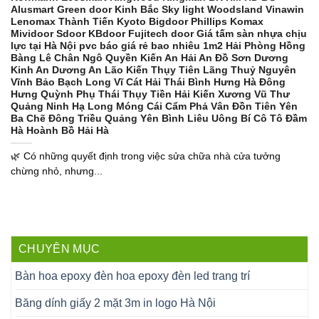
Alusmart Green door Kinh Bắc Sky light Woodsland Vinawin
Lenomax Thành Tiến Kyoto Bigdoor Phillips Komax
Mividoor Sdoor KBdoor Fujitech door Giá tấm sàn nhựa chịu
lực tại Hà Nội pvc báo giá rẻ bao nhiêu 1m2 Hải Phòng Hồng
Bàng Lê Chân Ngô Quyền Kiến An Hải An Đồ Sơn Dương
Kinh An Dương An Lão Kiến Thụy Tiên Lãng Thuỷ Nguyên
Vĩnh Bảo Bạch Long Vĩ Cát Hải Thái Bình Hưng Hà Đông
Hưng Quỳnh Phụ Thái Thụy Tiền Hải Kiến Xương Vũ Thư
Quảng Ninh Hạ Long Móng Cái Cẩm Phả Vân Đồn Tiên Yên
Ba Chẽ Đông Triều Quảng Yên Bình Liêu Uông Bí Cô Tô Đầm
Hà Hoành Bồ Hải Hà
🌿 Có những quyết định trong việc sửa chữa nhà cửa tưởng
chừng nhỏ, nhưng...
CHUYÊN MỤC
Bàn hoa epoxy đèn hoa epoxy đèn led trang trí
Băng dính giấy 2 mặt 3m in logo Hà Nội