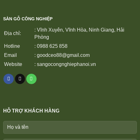
SÀN GỖ CÔNG NGHIỆP
: Vĩnh Xuyên, Vĩnh Hòa, Ninh Giang, Hải
Địa chỉ:
Phòng
Hotline
: 0988 625 858
Email
:
goodceo88@gmail.com
Website
:
sangocongnghiephanoi.vn
HỖ TRỢ KHÁCH HÀNG