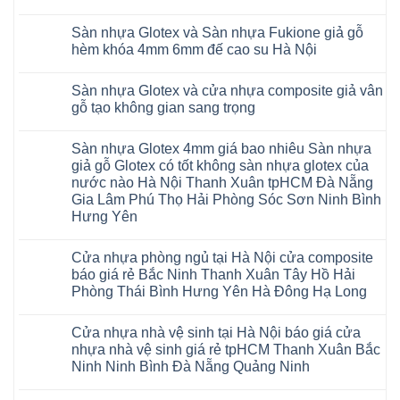
Nội
Charm
báo
Giá
đế
Không
Thanh
wood
giá
sàn
cao
có
Xuân
giả
thợ
Sàn nhựa Glotex và Sàn nhựa Fukione giả gỗ
nhựa
su
bình
Thanh
gỗ
Sửa
Hobiwood
có
luận
hèm khóa 4mm 6mm đế cao su Hà Nội
Trì
hèm
sàn
4mm
ở
hèm
Bắc
khóa
nhựa
6mm
Sàn
khóa
Không
Ninh
có
bao
đế
nhựa
thông
có
Cầu
thị
nhiêu
Sàn nhựa Glotex và cửa nhựa composite giả vân
cao
Hobiwood
minh
bình
Giấy
trường
1m2
su
4mm
chống
luận
gỗ tạo không gian sang trọng
Tây
rộng
tại
Hà
6mm
ở
cong
Hồ
lớn
tphcm
Nội
giả
Sàn
vênh
Không
Hưng
nhiều
Bình
tpHCM
gỗ
nhựa
co
có
Yên
khách
Dương
Sàn nhựa Glotex 4mm giá bao nhiêu Sàn nhựa
Quảng
hèm
Glotex
ngót
bình
TpHCM
hàng
Đà
Ninh
khóa
và
Gia
luận
giả gỗ Glotex có tốt không sàn nhựa glotex của
Bình
quan
Nẵng
Nghệ
uy
Sàn
ở
Lâm
Dương
tâm
Khánh
nước nào Hà Nội Thanh Xuân tpHCM Đà Nẵng
An
tín
nhựa
Sàn
Thanh
Huế
Hòa
Bắc
hàng
Fukione
nhựa
Xuân
Gia Lâm Phú Thọ Hải Phòng Sóc Sơn Ninh Bình
Cần
Hải
Ninh
đầu
giả
Glotex
Hà
Thơ
Phòng
Hưng Yên
Tuyên
đã
gỗ
và
Nội
Đà
Lâm
Quang
được
hèm
cửa
Hoài
Nẵng
Không
Đồng
Thái
khẳng
khóa
nhựa
Đức
Mỹ
có
Hưng
Nguyên
định
4mm
composite
Từ
Cửa nhựa phòng ngủ tại Hà Nội cửa composite
Đức
bình
Yên
tại
6mm
giả
Liêm
Hoài
luận
Nghệ
báo giá rẻ Bắc Ninh Thanh Xuân Tây Hồ Hải
Việt
đế
vân
Đan
Đức
ở
An
Nam
cao
gỗ
Phượng
Phòng Thái Bình Hưng Yên Hà Đông Hạ Long
Ninh
Sàn
Quảng
su
tạo
Hưng
Giang
nhựa
Ninh
Không
Hà
không
Yên
Hải
Glotex
Phú
có
Nội
gian
Ninh
Phòng
4mm
Thọ
Cửa nhựa nhà vệ sinh tại Hà Nội báo giá cửa
bình
sang
Bình
Tứ
giá
Bắc
luận
trọng
Hải
nhựa nhà vệ sinh giá rẻ tpHCM Thanh Xuân Bắc
Kỳ
bao
Ninh
ở
Phòng
Đan
nhiêu
Ninh Ninh Bình Đà Nẵng Quảng Ninh
Tuyên
Cửa
Phượng
Sàn
Quang
nhựa
Gia
nhựa
Không
phòng
Lộc
giả
có