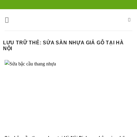
Bỏ
qua
nội
dung
LƯU TRỮ THẺ:
SỬA SÀN NHỰA GIẢ GỖ TẠI HÀ
NỘI