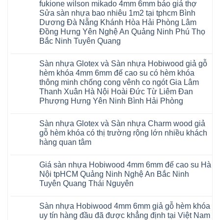
fukione wilson mikado 4mm 6mm báo giá thợ
Sàn
gỗ
Sửa sàn nhựa bao nhiêu 1m2 tại tphcm Bình
AURUM
Dương Đà Nẵng Khánh Hòa Hải Phòng Lâm
Floor
Báo
Đồng Hưng Yên Nghệ An Quảng Ninh Phú Thọ
giá
Bắc Ninh Tuyên Quang
Sàn
gỗ
Không
AURUM
có
Floor
Sàn nhựa Glotex và Sàn nhựa Hobiwood giả gỗ
bình
nhập
luận
hèm khóa 4mm 6mm đế cao su có hèm khóa
khẩu
ở
Malaysia
thông minh chống cong vênh co ngót Gia Lâm
Sửa
RUM
sàn
Thanh Xuân Hà Nội Hoài Đức Từ Liêm Đan
14
nhựa
AI
Phượng Hưng Yên Ninh Bình Hải Phòng
giả
15
gỗ
Không
AI
hèm
có
13
khóa
Sàn nhựa Glotex và Sàn nhựa Charm wood giả
bình
RUM
4mm
luận
AI
gỗ hèm khóa có thị trường rộng lớn nhiều khách
6mm
ở
35
đế
hàng quan tâm
Sàn
AI
cao
nhựa
36
Không
su
Glotex
RUM
có
glotex
và
AI
Giá sàn nhựa Hobiwood 4mm 6mm đế cao su Hà
bình
charm
Sàn
37
luận
wood
Nội tpHCM Quảng Ninh Nghệ An Bắc Ninh
nhựa
AI
ở
hobiwood
Hobiwood
Tuyên Quang Thái Nguyên
dày
Sàn
kosmos
giả
12mm
nhựa
fukione
gỗ
Không
bản
Glotex
wilson
hèm
có
to
và
mikado
Sàn nhựa Hobiwood 4mm 6mm giả gỗ hèm khóa
khóa
bình
tại
Sàn
4mm
4mm
luận
uy tín hàng đầu đã được khẳng định tại Việt Nam
Hà
nhựa
6mm
ở
6mm