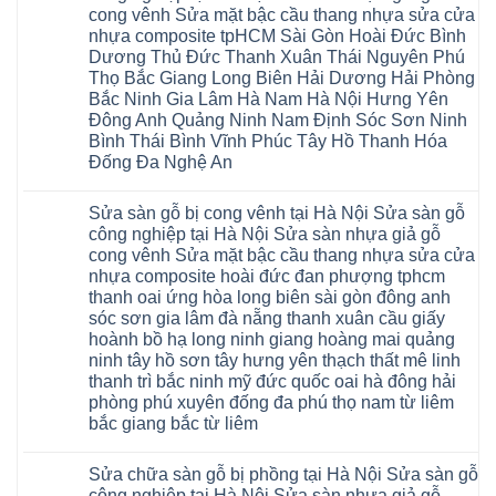
ở
giá
cong vênh Sửa mặt bậc cầu thang nhựa sửa cửa
Sửa
Dịch
chữa
nhựa composite tpHCM Sài Gòn Hoài Đức Bình
vụ
sàn
sửa
Dương Thủ Đức Thanh Xuân Thái Nguyên Phú
nhựa
chữa
giả
Thọ Bắc Giang Long Biên Hải Dương Hải Phòng
Sửa
gỗ
sàn
Bắc Ninh Gia Lâm Hà Nam Hà Nội Hưng Yên
tại
nhựa
Hà
Đông Anh Quảng Ninh Nam Định Sóc Sơn Ninh
giả
Nội
gỗ
Bình Thái Bình Vĩnh Phúc Tây Hồ Thanh Hóa
báo
hèm
giá
Đống Đa Nghệ An
khóa
Dịch
giá
Không
vụ
rẻ
có
sửa
4mm
Sửa sàn gỗ bị cong vênh tại Hà Nội Sửa sàn gỗ
bình
chữa
6mm
luận
Sửa
công nghiệp tại Hà Nội Sửa sàn nhựa giả gỗ
8mm
ở
sàn
10mm
cong vênh Sửa mặt bậc cầu thang nhựa sửa cửa
Sửa
nhựa
12mm
sàn
nhựa composite hoài đức đan phượng tphcm
giả
tại
gỗ
gỗ
nhà
thanh oai ứng hòa long biên sài gòn đông anh
bị
hèm
Ziccos
ngấm
sóc sơn gia lâm đà nẵng thanh xuân cầu giấy
khóa
Flortex
nước
giá
Wilson
hoành bồ hạ long ninh giang hoàng mai quảng
tại
rẻ
black
Hà
ninh tây hồ sơn tây hưng yên thạch thất mê linh
4mm
Hobi
Nội
6mm
thanh trì bắc ninh mỹ đức quốc oai hà đông hải
wood
Sửa
8mm
Glotex
sàn
phòng phú xuyên đống đa phú thọ nam từ liêm
10mm
Kosmos
gỗ
12mm
bắc giang bắc từ liêm
Hobi
công
chịu
wood
nghiệp
Không
nước
Charm
tại
có
tại
wood
Hà
Sửa chữa sàn gỗ bị phồng tại Hà Nội Sửa sàn gỗ
bình
nhà
đế
Nội
luận
hà
công nghiệp tại Hà Nội Sửa sàn nhựa giả gỗ
cao