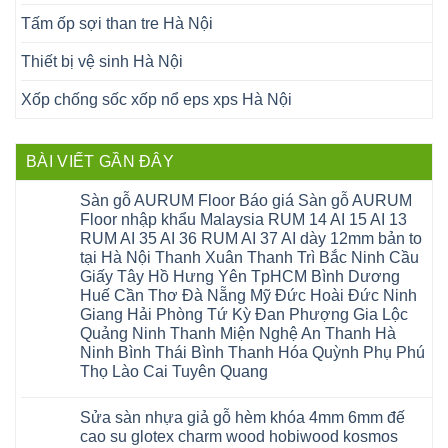
Tấm ốp sợi than tre Hà Nội
Thiết bị vệ sinh Hà Nội
Xốp chống sốc xốp nổ eps xps Hà Nội
BÀI VIẾT GẦN ĐÂY
Sàn gỗ AURUM Floor Báo giá Sàn gỗ AURUM
Floor nhập khẩu Malaysia RUM 14 AI 15 AI 13
RUM AI 35 AI 36 RUM AI 37 AI dày 12mm bản to
tại Hà Nội Thanh Xuân Thanh Trì Bắc Ninh Cầu
Giấy Tây Hồ Hưng Yên TpHCM Bình Dương
Huế Cần Thơ Đà Nẵng Mỹ Đức Hoài Đức Ninh
Giang Hải Phòng Tứ Kỳ Đan Phượng Gia Lộc
Quảng Ninh Thanh Miện Nghệ An Thanh Hà
Ninh Bình Thái Bình Thanh Hóa Quỳnh Phụ Phú
Thọ Lào Cai Tuyên Quang
Không
có
Sửa sàn nhựa giả gỗ hèm khóa 4mm 6mm đế
bình
luận
cao su glotex charm wood hobiwood kosmos
ở