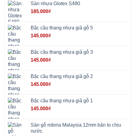
Châu
Sàn nhựa Glotex S480
Ninh
Bình
185.000
₫
Quảng
Oai
Vật
Lại
Bậc cầu thang nhựa giả gỗ 5
Cổ
Đô
145.000
₫
Bất
Bạt
Bắc
Ninh
Bậc cầu thang nhựa giả gỗ 3
Suối
Hai
145.000
₫
Ba
Vì
Yên
Bài
Bậc cầu thang nhựa giả gỗ 2
Sơn
Tây
145.000
₫
Hưng
Yên
Tùng
Thiện
Bậc cầu thang nhựa giả gỗ 1
Đoài
Phương
145.000
₫
Nha
Trang
Phúc
Thọ
Sàn gỗ robina Malaysia 12mm bản to chịu
Phúc
Lộc
nước