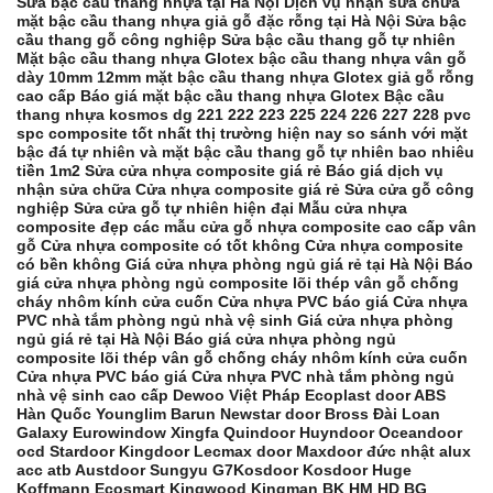
Sửa bậc cầu thang nhựa tại Hà Nội Dịch vụ nhận sửa chữa
mặt bậc cầu thang nhựa giả gỗ đặc rỗng tại Hà Nội Sửa bậc
cầu thang gỗ công nghiệp Sửa bậc cầu thang gỗ tự nhiên
Mặt bậc cầu thang nhựa Glotex bậc cầu thang nhựa vân gỗ
dày 10mm 12mm mặt bậc cầu thang nhựa Glotex giả gỗ rỗng
cao cấp Báo giá mặt bậc cầu thang nhựa Glotex Bậc cầu
thang nhựa kosmos dg 221 222 223 225 224 226 227 228 pvc
spc composite tốt nhất thị trường hiện nay so sánh với mặt
bậc đá tự nhiên và mặt bậc cầu thang gỗ tự nhiên bao nhiêu
tiền 1m2 Sửa cửa nhựa composite giá rẻ Báo giá dịch vụ
nhận sửa chữa Cửa nhựa composite giá rẻ Sửa cửa gỗ công
nghiệp Sửa cửa gỗ tự nhiên hiện đại Mẫu cửa nhựa
composite đẹp các mẫu cửa gỗ nhựa composite cao cấp vân
gỗ Cửa nhựa composite có tốt không Cửa nhựa composite
có bền không Giá cửa nhựa phòng ngủ giá rẻ tại Hà Nội Báo
giá cửa nhựa phòng ngủ composite lõi thép vân gỗ chống
cháy nhôm kính cửa cuốn Cửa nhựa PVC báo giá Cửa nhựa
PVC nhà tắm phòng ngủ nhà vệ sinh Giá cửa nhựa phòng
ngủ giá rẻ tại Hà Nội Báo giá cửa nhựa phòng ngủ
composite lõi thép vân gỗ chống cháy nhôm kính cửa cuốn
Cửa nhựa PVC báo giá Cửa nhựa PVC nhà tắm phòng ngủ
nhà vệ sinh cao cấp Dewoo Việt Pháp Ecoplast door ABS
Hàn Quốc Younglim Barun Newstar door Bross Đài Loan
Galaxy Eurowindow Xingfa Quindoor Huyndoor Oceandoor
ocd Stardoor Kingdoor Lecmax door Maxdoor đức nhật alux
acc atb Austdoor Sungyu G7Kosdoor Kosdoor Huge
Koffmann Ecosmart Kingwood Kingman BK HM HD BG