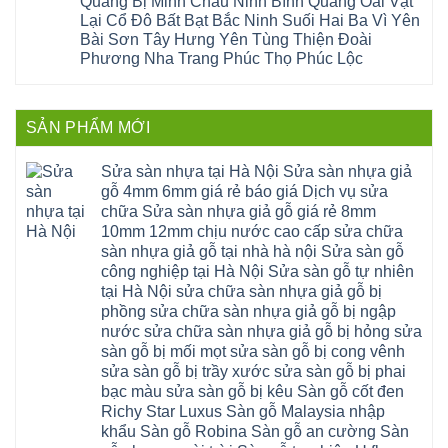
Quảng Bị Minh Châu Ninh Bình Quảng Oai Vật
Phương
Đa
nghiệp
ninh
sửa
tphcm
Nghệ
Lại Cổ Đô Bất Bạt Bắc Ninh Suối Hai Ba Vì Yên
bị
tây
cửa
Hòa
An
hở
hồ
nhựa
Bài Sơn Tây Hưng Yên Tùng Thiện Đoài
Lạc
Sửa
sơn
composite
Yên
Phương Nha Trang Phúc Thọ Phúc Lộc
sàn
tây
Thanh
Xuân
nhựa
hưng
Trì
Quốc
Không
giả
yên
Đại
Oai
có
gỗ
thạch
Thanh
Hưng
bình
Sửa
thất
Nam
Đạo
luận
mặt
mê
SẢN PHẨM MỚI
Phù
ở
Đà
bậc
linh
tphcm
Sàn
Nẵng
cầu
thanh
Ngọc
nhựa
Kiều
thang
trì
Hồi
hèm
Sửa sàn nhựa tại Hà Nội Sửa sàn nhựa giả
Phú
nhựa
bắc
Thanh
khóa
Phú
sửa
ninh
gỗ 4mm 6mm giá rẻ báo giá Dịch vụ sửa
Liệt
glotex
Cát
cửa
mỹ
Thượng
4mm
Hoài
chữa Sửa sàn nhựa giả gỗ giá rẻ 8mm
nhựa
đức
Phúc
6mm
Đức
composite
quốc
10mm 12mm chịu nước cao cấp sửa chữa
Sài
báo
Lâm
Phú
oai
Gòn
giá
Đồng
sàn nhựa giả gỗ tại nhà hà nội Sửa sàn gỗ
Diễn
hà
Thường
bao
Dương
Xuân
đông
Tín
công nghiệp tại Hà Nội Sửa sàn gỗ tự nhiên
nhiêu
Hòa
Đỉnh
hải
Chương
1m2
Sơn
tại Hà Nội sửa chữa sàn nhựa giả gỗ bị
Đông
phòng
Dương
Sàn
Đồng
Ngạc
phú
Hồng
phồng sửa chữa sàn nhựa giả gỗ bị ngập
nhựa
An
Quảng
xuyên
Vân
giả
Khánh
nước sửa chữa sàn nhựa giả gỗ bị hỏng sửa
Ninh
đống
Cần
gỗ
Lào
Thượng
đa
Thơ
sàn gỗ bị mối mọt sửa sàn gỗ bị cong vênh
hèm
Cai
Cát
phú
Phú
khóa
Đan
sửa sàn gỗ bị trầy xước sửa sàn gỗ bị phai
Từ
thọ
Xuyên
charm
Phượng
Liêm
nam
Phượng
bạc màu sửa sàn gỗ bị kêu Sàn gỗ cốt đen
wood
Ô
Xuân
từ
Dực
hobiwood
Diên
Phương
Richy Star Luxus Sàn gỗ Malaysia nhập
liêm
Chuyên
kosmos
Liên
Đà
bắc
Mỹ
fukione
khẩu Sàn gỗ Robina Sàn gỗ an cường Sàn
Minh
Nẵng
giang
Đà
wilson
Phú