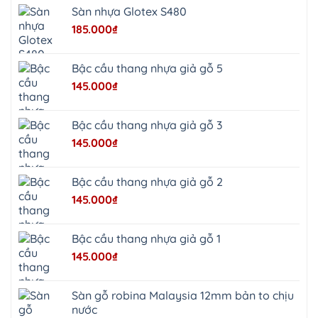
Châu
Sàn nhựa Glotex S480
Ninh
Bình
185.000
₫
Quảng
Oai
Vật
Lại
Bậc cầu thang nhựa giả gỗ 5
Cổ
Đô
145.000
₫
Bất
Bạt
Bắc
Ninh
Bậc cầu thang nhựa giả gỗ 3
Suối
Hai
145.000
₫
Ba
Vì
Yên
Bài
Bậc cầu thang nhựa giả gỗ 2
Sơn
Tây
145.000
₫
Hưng
Yên
Tùng
Thiện
Bậc cầu thang nhựa giả gỗ 1
Đoài
Phương
145.000
₫
Nha
Trang
Phúc
Thọ
Sàn gỗ robina Malaysia 12mm bản to chịu
Phúc
Lộc
nước