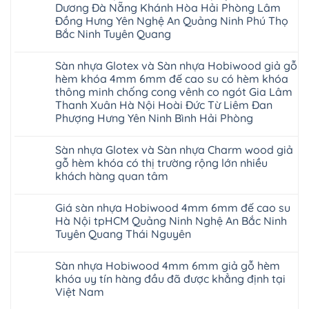
AURUM
Dương Đà Nẵng Khánh Hòa Hải Phòng Lâm
Floor
Báo
Đồng Hưng Yên Nghệ An Quảng Ninh Phú Thọ
giá
Bắc Ninh Tuyên Quang
Sàn
gỗ
Không
AURUM
có
Floor
Sàn nhựa Glotex và Sàn nhựa Hobiwood giả gỗ
bình
nhập
luận
hèm khóa 4mm 6mm đế cao su có hèm khóa
khẩu
ở
Malaysia
thông minh chống cong vênh co ngót Gia Lâm
Sửa
RUM
sàn
Thanh Xuân Hà Nội Hoài Đức Từ Liêm Đan
14
nhựa
Phượng Hưng Yên Ninh Bình Hải Phòng
AI
giả
15
gỗ
Không
AI
hèm
có
13
khóa
Sàn nhựa Glotex và Sàn nhựa Charm wood giả
bình
RUM
4mm
luận
gỗ hèm khóa có thị trường rộng lớn nhiều
AI
6mm
ở
35
đế
khách hàng quan tâm
Sàn
AI
cao
nhựa
36
Không
su
Glotex
RUM
có
glotex
và
Giá sàn nhựa Hobiwood 4mm 6mm đế cao su
AI
bình
charm
Sàn
37
luận
wood
Hà Nội tpHCM Quảng Ninh Nghệ An Bắc Ninh
nhựa
AI
ở
hobiwood
Hobiwood
Tuyên Quang Thái Nguyên
dày
Sàn
kosmos
giả
12mm
nhựa
fukione
gỗ
Không
bản
Glotex
wilson
hèm
có
to
và
mikado
Sàn nhựa Hobiwood 4mm 6mm giả gỗ hèm
khóa
bình
tại
Sàn
4mm
4mm
luận
khóa uy tín hàng đầu đã được khẳng định tại
Hà
nhựa
6mm
ở
6mm
Nội
Charm
báo
Việt Nam
Giá
đế
Thanh
wood
giá
sàn
cao
Xuân
giả
Không
thợ