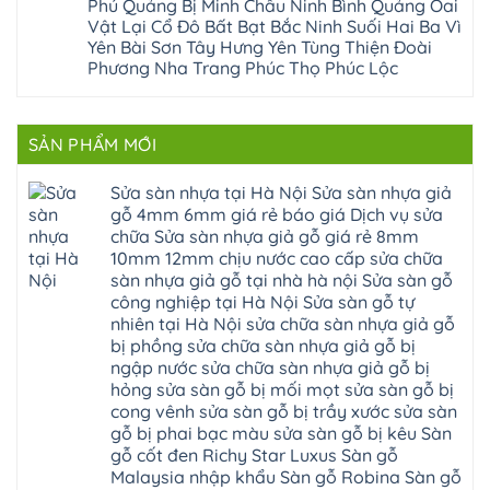
nhựa
Phú Quảng Bị Minh Châu Ninh Bình Quảng Oai
Phương
Đa
nghiệp
ninh
sửa
tphcm
Vật Lại Cổ Đô Bất Bạt Bắc Ninh Suối Hai Ba Vì
Nghệ
bị
tây
cửa
Hòa
An
hở
hồ
nhựa
Yên Bài Sơn Tây Hưng Yên Tùng Thiện Đoài
Lạc
Sửa
sơn
composite
Yên
Phương Nha Trang Phúc Thọ Phúc Lộc
sàn
tây
Thanh
Xuân
nhựa
hưng
Trì
Quốc
Không
giả
yên
Đại
Oai
có
gỗ
thạch
Thanh
Hưng
bình
Sửa
thất
Nam
Đạo
luận
mặt
mê
SẢN PHẨM MỚI
Phù
ở
Đà
bậc
linh
tphcm
Sàn
Nẵng
cầu
thanh
Ngọc
nhựa
Kiều
thang
trì
Hồi
hèm
Sửa sàn nhựa tại Hà Nội Sửa sàn nhựa giả
Phú
nhựa
bắc
Thanh
khóa
Phú
sửa
ninh
gỗ 4mm 6mm giá rẻ báo giá Dịch vụ sửa
Liệt
glotex
Cát
cửa
mỹ
Thượng
4mm
Hoài
chữa Sửa sàn nhựa giả gỗ giá rẻ 8mm
nhựa
đức
Phúc
6mm
Đức
composite
quốc
10mm 12mm chịu nước cao cấp sửa chữa
Sài
báo
Lâm
Phú
oai
Gòn
giá
Đồng
sàn nhựa giả gỗ tại nhà hà nội Sửa sàn gỗ
Diễn
hà
Thường
bao
Dương
Xuân
đông
Tín
công nghiệp tại Hà Nội Sửa sàn gỗ tự
nhiêu
Hòa
Đỉnh
hải
Chương
1m2
Sơn
nhiên tại Hà Nội sửa chữa sàn nhựa giả gỗ
Đông
phòng
Dương
Sàn
Đồng
Ngạc
phú
Hồng
bị phồng sửa chữa sàn nhựa giả gỗ bị
nhựa
An
Quảng
xuyên
Vân
giả
Khánh
ngập nước sửa chữa sàn nhựa giả gỗ bị
Ninh
đống
Cần
gỗ
Lào
Thượng
đa
Thơ
hỏng sửa sàn gỗ bị mối mọt sửa sàn gỗ bị
hèm
Cai
Cát
phú
Phú
khóa
Đan
cong vênh sửa sàn gỗ bị trầy xước sửa sàn
Từ
thọ
Xuyên
charm
Phượng
Liêm
nam
Phượng
gỗ bị phai bạc màu sửa sàn gỗ bị kêu Sàn
wood
Ô
Xuân
từ
Dực
hobiwood
Diên
Phương
gỗ cốt đen Richy Star Luxus Sàn gỗ
liêm
Chuyên
kosmos
Liên
Đà
bắc
Mỹ
fukione
Malaysia nhập khẩu Sàn gỗ Robina Sàn gỗ
Minh
Nẵng
giang
Đà
wilson
Phú