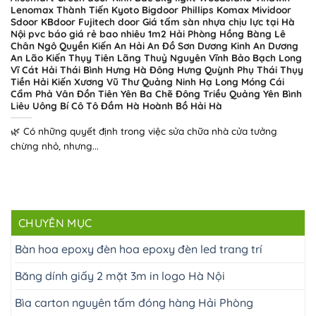
Lenomax Thành Tiến Kyoto Bigdoor Phillips Komax Mividoor
Sdoor KBdoor Fujitech door Giá tấm sàn nhựa chịu lực tại Hà
Nội pvc báo giá rẻ bao nhiêu 1m2 Hải Phòng Hồng Bàng Lê
Chân Ngô Quyền Kiến An Hải An Đồ Sơn Dương Kinh An Dương
An Lão Kiến Thụy Tiên Lãng Thuỷ Nguyên Vĩnh Bảo Bạch Long
Vĩ Cát Hải Thái Bình Hưng Hà Đông Hưng Quỳnh Phụ Thái Thụy
Tiền Hải Kiến Xương Vũ Thư Quảng Ninh Hạ Long Móng Cái
Cẩm Phả Vân Đồn Tiên Yên Ba Chẽ Đông Triều Quảng Yên Bình
Liêu Uông Bí Cô Tô Đầm Hà Hoành Bồ Hải Hà
🌿 Có những quyết định trong việc sửa chữa nhà cửa tưởng
chừng nhỏ, nhưng...
CHUYÊN MỤC
Bàn hoa epoxy đèn hoa epoxy đèn led trang trí
Băng dính giấy 2 mặt 3m in logo Hà Nội
Bìa carton nguyên tấm đóng hàng Hải Phòng