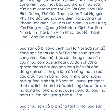
ở
giá
cong vênh Sửa mặt bậc cầu thang nhựa sửa
Sửa
Dịch
chữa
cửa nhựa composite tpHCM Sài Gòn Hoài Đức
vụ
sàn
sửa
Bình Dương Thủ Đức Thanh Xuân Thái Nguyên
nhựa
chữa
giả
Phú Thọ Bắc Giang Long Biên Hải Dương Hải
Sửa
gỗ
sàn
Phòng Bắc Ninh Gia Lâm Hà Nam Hà Nội Hưng
tại
nhựa
Hà
Yên Đông Anh Quảng Ninh Nam Định Sóc Sơn
giả
Nội
gỗ
Ninh Bình Thái Bình Vĩnh Phúc Tây Hồ Thanh
báo
hèm
Hóa Đống Đa Nghệ An
giá
khóa
Dịch
giá
Không
vụ
rẻ
có
sửa
4mm
Sửa sàn gỗ bị cong vênh tại Hà Nội Sửa sàn gỗ
bình
chữa
6mm
luận
công nghiệp tại Hà Nội Sửa sàn nhựa giả gỗ
Sửa
8mm
ở
sàn
10mm
cong vênh Sửa mặt bậc cầu thang nhựa sửa
Sửa
nhựa
12mm
sàn
cửa nhựa composite hoài đức đan phượng
giả
tại
gỗ
gỗ
nhà
tphcm thanh oai ứng hòa long biên sài gòn
bị
hèm
Ziccos
ngấm
đông anh sóc sơn gia lâm đà nẵng thanh xuân
khóa
Flortex
nước
giá
cầu giấy hoành bồ hạ long ninh giang hoàng
Wilson
tại
rẻ
black
Hà
mai quảng ninh tây hồ sơn tây hưng yên thạch
4mm
Hobi
Nội
6mm
thất mê linh thanh trì bắc ninh mỹ đức quốc oai
wood
Sửa
8mm
Glotex
hà đông hải phòng phú xuyên đống đa phú thọ
sàn
10mm
Kosmos
gỗ
12mm
nam từ liêm bắc giang bắc từ liêm
Hobi
công
chịu
wood
nghiệp
Không
nước
Charm
tại
có
tại
wood
Sửa chữa sàn gỗ bị phồng tại Hà Nội Sửa sàn
Hà
bình
nhà
đế
Nội
luận
hà