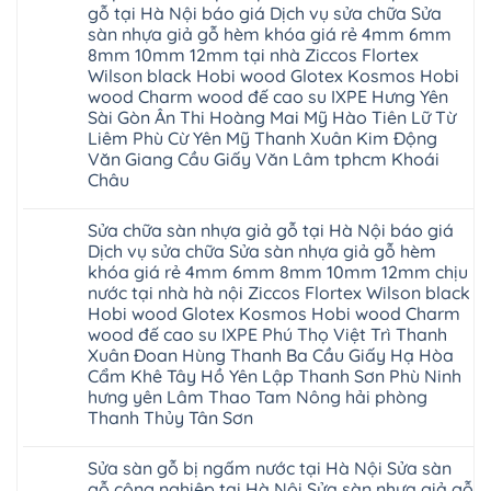
tại
Thanh
Glotex
luận
gỗ tại Hà Nội báo giá Dịch vụ sửa chữa Sửa
Hà
Miện
ở
có
Nội
Nghệ
sàn nhựa giả gỗ hèm khóa giá rẻ 4mm 6mm
Cửa
tốt
cửa
An
nhựa
không
8mm 10mm 12mm tại nhà Ziccos Flortex
composite
Thanh
nhà
sàn
báo
Hà
Wilson black Hobi wood Glotex Kosmos Hobi
vệ
nhựa
giá
Ninh
sinh
glotex
wood Charm wood đế cao su IXPE Hưng Yên
rẻ
Bình
tại
của
Bắc
Sài Gòn Ân Thi Hoàng Mai Mỹ Hào Tiên Lữ Từ
Thái
Hà
nước
Ninh
Bình
Nội
Liêm Phù Cừ Yên Mỹ Thanh Xuân Kim Động
nào
Thanh
Thanh
báo
Hà
Văn Giang Cầu Giấy Văn Lâm tphcm Khoái
Xuân
Hóa
giá
Nội
Tây
Quỳnh
Châu
cửa
Thanh
Hồ
Phụ
nhựa
Xuân
Hải
Phú
Không
nhà
tpHCM
Phòng
Thọ
có
vệ
Đà
Sửa chữa sàn nhựa giả gỗ tại Hà Nội báo giá
Thái
Lào
bình
sinh
Nẵng
Bình
Cai
luận
Dịch vụ sửa chữa Sửa sàn nhựa giả gỗ hèm
giá
Gia
Hưng
Tuyên
ở
rẻ
Lâm
khóa giá rẻ 4mm 6mm 8mm 10mm 12mm chịu
Yên
Quang
Thợ
tpHCM
Phú
Hà
sửa
nước tại nhà hà nội Ziccos Flortex Wilson black
Thanh
Thọ
Đông
sàn
Xuân
Hải
Hobi wood Glotex Kosmos Hobi wood Charm
Hạ
nhựa
Bắc
Phòng
Long
thợ
wood đế cao su IXPE Phú Thọ Việt Trì Thanh
Ninh
Sóc
sửa
Ninh
Sơn
Xuân Đoan Hùng Thanh Ba Cầu Giấy Hạ Hòa
sàn
Bình
Ninh
nhà
Cẩm Khê Tây Hồ Yên Lập Thanh Sơn Phù Ninh
Đà
Bình
thợ
Nẵng
Hưng
hưng yên Lâm Thao Tam Nông hải phòng
sửa
Quảng
Yên
Thanh Thủy Tân Sơn
sàn
Ninh
gỗ
Không
tại
có
Hà
Sửa sàn gỗ bị ngấm nước tại Hà Nội Sửa sàn
bình
Nội
luận
gỗ công nghiệp tại Hà Nội Sửa sàn nhựa giả gỗ
báo