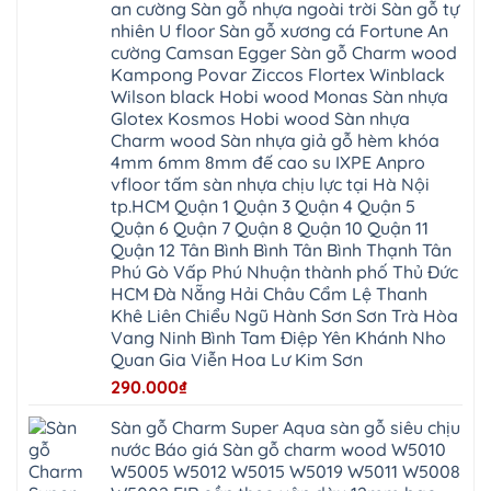
Tây
bắc
an cường Sàn gỗ nhựa ngoài trời Sàn gỗ tự
Nẵng
4mm
Thọ
Mỗ
từ
Đại
6mm
Gia
nhiên U floor Sàn gỗ xương cá Fortune An
Đại
liêm
Xuyên
chống
Lâm
Mỗ
cường Camsan Egger Sàn gỗ Charm wood
Thanh
chịu
Thuận
Long
Oai
nước
An
Kampong Povar Ziccos Flortex Winblack
Biên
Bình
mối
Bát
Bồ
Hà
Wilson black Hobi wood Monas Sàn nhựa
mọt
Tràng
Đề
Tĩnh
đế
Phù
Glotex Kosmos Hobi wood Sàn nhựa
Hưng
Minh
cao
Đổng
Yên
Tam
Charm wood Sàn nhựa giả gỗ hèm khóa
su
Hải
Việt
Hưng
IXPE
Phòng
4mm 6mm 8mm đế cao su IXPE Anpro
Hưng
Dân
pvc
Thư
Phúc
Hòa
vfloor tấm sàn nhựa chịu lực tại Hà Nội
spc
Lâm
Lợi
Vân
Bắc
Đông
tp.HCM Quận 1 Quận 3 Quận 4 Quận 5
Hà
Đình
Ninh
Anh
Đông
Nghệ
Quận 6 Quận 7 Quận 8 Quận 10 Quận 11
Phú
Phúc
Quảng
An
Xuyên
Thịnh
Ninh
Quận 12 Tân Bình Bình Tân Bình Thạnh Tân
Ứng
Phượng
Thiên
Dương
Thiên
Dực
Phú Gò Vấp Phú Nhuận thành phố Thủ Đức
Quảng
Nội
Hòa
Chuyên
Ninh
Yên
HCM Đà Nẵng Hải Châu Cẩm Lệ Thanh
Xá
Mỹ
Lộc
Nghĩa
Ứng
Đại
Vĩnh
Khê Liên Chiểu Ngũ Hành Sơn Sơn Trà Hòa
Phú
Hòa
Xuyên
Thanh
Phú
Vang Ninh Bình Tam Điệp Yên Khánh Nho
Thanh
Đà
Mê
Thọ
Hóa
Nẵng
Linh
Quan Gia Viễn Hoa Lư Kim Sơn
Lương
Mỹ
Thanh
Hưng
Kiến
Đức
Oai
Yên
290.000
₫
Hưng
Hồng
Bình
Yên
Sơn
Minh
Lãng
Phúc
Sàn gỗ Charm Super Aqua sàn gỗ siêu chịu
Tam
Tiến
Sơn
Hưng
Thắng
nước Báo giá Sàn gỗ charm wood W5010
Ninh
Dân
Quang
Bình
Hòa
W5005 W5012 W5015 W5019 W5011 W5008
Minh
Hương
Vân
Sóc