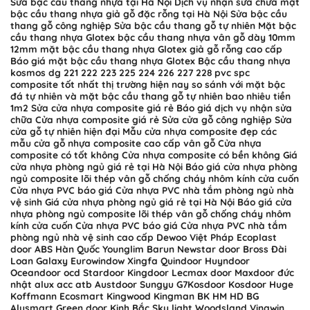
Sửa bậc cầu thang nhựa tại Hà Nội Dịch vụ nhận sửa chữa mặt
bậc cầu thang nhựa giả gỗ đặc rỗng tại Hà Nội Sửa bậc cầu
thang gỗ công nghiệp Sửa bậc cầu thang gỗ tự nhiên Mặt bậc
cầu thang nhựa Glotex bậc cầu thang nhựa vân gỗ dày 10mm
12mm mặt bậc cầu thang nhựa Glotex giả gỗ rỗng cao cấp
Báo giá mặt bậc cầu thang nhựa Glotex Bậc cầu thang nhựa
kosmos dg 221 222 223 225 224 226 227 228 pvc spc
composite tốt nhất thị trường hiện nay so sánh với mặt bậc
đá tự nhiên và mặt bậc cầu thang gỗ tự nhiên bao nhiêu tiền
1m2 Sửa cửa nhựa composite giá rẻ Báo giá dịch vụ nhận sửa
chữa Cửa nhựa composite giá rẻ Sửa cửa gỗ công nghiệp Sửa
cửa gỗ tự nhiên hiện đại Mẫu cửa nhựa composite đẹp các
mẫu cửa gỗ nhựa composite cao cấp vân gỗ Cửa nhựa
composite có tốt không Cửa nhựa composite có bền không Giá
cửa nhựa phòng ngủ giá rẻ tại Hà Nội Báo giá cửa nhựa phòng
ngủ composite lõi thép vân gỗ chống cháy nhôm kính cửa cuốn
Cửa nhựa PVC báo giá Cửa nhựa PVC nhà tắm phòng ngủ nhà
vệ sinh Giá cửa nhựa phòng ngủ giá rẻ tại Hà Nội Báo giá cửa
nhựa phòng ngủ composite lõi thép vân gỗ chống cháy nhôm
kính cửa cuốn Cửa nhựa PVC báo giá Cửa nhựa PVC nhà tắm
phòng ngủ nhà vệ sinh cao cấp Dewoo Việt Pháp Ecoplast
door ABS Hàn Quốc Younglim Barun Newstar door Bross Đài
Loan Galaxy Eurowindow Xingfa Quindoor Huyndoor
Oceandoor ocd Stardoor Kingdoor Lecmax door Maxdoor đức
nhật alux acc atb Austdoor Sungyu G7Kosdoor Kosdoor Huge
Koffmann Ecosmart Kingwood Kingman BK HM HD BG
Alusmart Green door Kinh Bắc Sky light Woodsland Vinawin