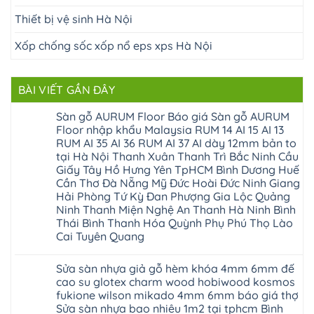
Thiết bị vệ sinh Hà Nội
Xốp chống sốc xốp nổ eps xps Hà Nội
BÀI VIẾT GẦN ĐÂY
Sàn gỗ AURUM Floor Báo giá Sàn gỗ AURUM
Floor nhập khẩu Malaysia RUM 14 AI 15 AI 13
RUM AI 35 AI 36 RUM AI 37 AI dày 12mm bản to
tại Hà Nội Thanh Xuân Thanh Trì Bắc Ninh Cầu
Giấy Tây Hồ Hưng Yên TpHCM Bình Dương Huế
Cần Thơ Đà Nẵng Mỹ Đức Hoài Đức Ninh Giang
Hải Phòng Tứ Kỳ Đan Phượng Gia Lộc Quảng
Ninh Thanh Miện Nghệ An Thanh Hà Ninh Bình
Thái Bình Thanh Hóa Quỳnh Phụ Phú Thọ Lào
Cai Tuyên Quang
Không
có
Sửa sàn nhựa giả gỗ hèm khóa 4mm 6mm đế
bình
luận
cao su glotex charm wood hobiwood kosmos
ở
fukione wilson mikado 4mm 6mm báo giá thợ
Sàn
gỗ
Sửa sàn nhựa bao nhiêu 1m2 tại tphcm Bình