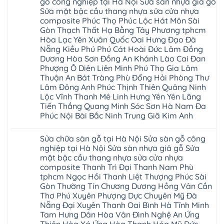
gỗ công nghiệp tại Hà Nội Sửa sàn nhựa giả gỗ
cao
Sửa
ở
nội
su
Sửa mặt bậc cầu thang nhựa sửa cửa nhựa
sàn
Sửa
Ziccos
IXPE
nhựa
sàn
Flortex
composite Phúc Thọ Phúc Lộc Hát Môn Sài
Hưng
giả
gỗ
Wilson
Yên
Gòn Thạch Thất Hạ Bằng Tây Phương tphcm
gỗ
bị
black
Sài
cong
cong
Hòa Lạc Yên Xuân Quốc Oai Hưng Đạo Đà
Hobi
Gòn
vênh
vênh
wood
Ân
Nẵng Kiều Phú Phú Cát Hoài Đức Lâm Đồng
Sửa
tại
Glotex
Thi
mặt
Hà
Dương Hòa Sơn Đồng An Khánh Lào Cai Đan
Kosmos
Hoàng
bậc
Nội
Hobi
Mai
Phượng Ô Diên Liên Minh Phú Thọ Gia Lâm
cầu
Sửa
wood
Mỹ
thang
Thuận An Bát Tràng Phù Đổng Hải Phòng Thư
sàn
Charm
Hào
nhựa
gỗ
wood
Lâm Đông Anh Phúc Thịnh Thiên Quảng Ninh
Tiên
sửa
công
đế
Lữ
cửa
Lộc Vĩnh Thanh Mê Linh Hưng Yên Yên Lãng
nghiệp
cao
Từ
nhựa
tại
su
Tiến Thắng Quang Minh Sóc Sơn Hà Nam Đa
Liêm
composite
Hà
IXPE
Phù
Phúc Nội Bài Bắc Ninh Trung Giã Kim Anh
tpHCM
Nội
Phú
Cừ
Sài
Sửa
Thọ
Yên
Không
Gòn
sàn
Việt
Mỹ
có
Hoài
nhựa
Trì
Sửa chữa sàn gỗ tại Hà Nội Sửa sàn gỗ công
Thanh
bình
Đức
giả
Thanh
Xuân
luận
nghiệp tại Hà Nội Sửa sàn nhựa giả gỗ Sửa
Bình
gỗ
Xuân
Kim
ở
Dương
cong
Đoan
mặt bậc cầu thang nhựa sửa cửa nhựa
Động
Sửa
Thủ
vênh
Hùng
Văn
chữa
composite Thanh Trì Đại Thanh Nam Phù
Đức
Sửa
Thanh
Giang
sàn
Thanh
mặt
Ba
tphcm Ngọc Hồi Thanh Liệt Thượng Phúc Sài
Cầu
gỗ
Xuân
bậc
Cầu
Giấy
bị
Gòn Thường Tín Chương Dương Hồng Vân Cần
Thái
cầu
Giấy
Văn
phồng
Nguyên
thang
Thơ Phú Xuyên Phượng Dực Chuyên Mỹ Đà
Hạ
Lâm
tại
Phú
nhựa
Hòa
tphcm
Hà
Nẵng Đại Xuyên Thanh Oai Bình Hà Tĩnh Minh
Thọ
sửa
Cẩm
Khoái
Nội
Bắc
cửa
Tam Hưng Dân Hòa Vân Đình Nghệ An Ứng
Khê
Châu
Sửa
Giang
nhựa
Tây
sàn