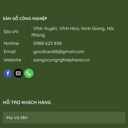
SÀN GỖ CÔNG NGHIỆP
: Vĩnh Xuyên, Vĩnh Hòa, Ninh Giang, Hải
Địa chỉ:
Phòng
Hotline
: 0988 625 858
Email
:
goodceo88@gmail.com
Website
:
sangocongnghiephanoi.vn
HỖ TRỢ KHÁCH HÀNG