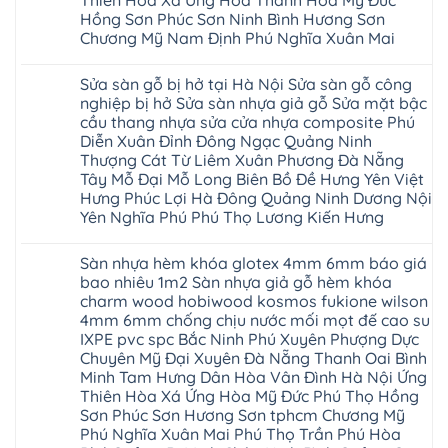
Thiên Hòa Xá Ứng Hòa Thanh Hóa Mỹ Đức
Long
composite
Hồ
gỗ
Biên
Hồng Sơn Phúc Sơn Ninh Bình Hương Sơn
hoài
Yên
công
Hải
đức
Lập
Chương Mỹ Nam Định Phú Nghĩa Xuân Mai
nghiệp
Dương
đan
Thanh
tại
Hải
phượng
Sơn
Không
Hà
Phòng
tphcm
Phù
có
Nội
Bắc
Sửa sàn gỗ bị hở tại Hà Nội Sửa sàn gỗ công
thanh
Ninh
bình
Sửa
Ninh
oai
hưng
luận
nghiệp bị hở Sửa sàn nhựa giả gỗ Sửa mặt bậc
sàn
Gia
ứng
yên
ở
nhựa
Lâm
cầu thang nhựa sửa cửa nhựa composite Phú
hòa
Lâm
Sửa
giả
Hà
long
Thao
chữa
Diễn Xuân Đỉnh Đông Ngạc Quảng Ninh
gỗ
Nam
biên
Tam
sàn
Sửa
Thượng Cát Từ Liêm Xuân Phương Đà Nẵng
Hà
sài
Nông
gỗ
mặt
Nội
gòn
hải
tại
Tây Mỗ Đại Mỗ Long Biên Bồ Đề Hưng Yên Việt
bậc
Hưng
đông
phòng
Hà
cầu
Hưng Phúc Lợi Hà Đông Quảng Ninh Dương Nội
Yên
anh
Thanh
Nội
thang
Đông
sóc
Thủy
Sửa
Yên Nghĩa Phú Phú Thọ Lương Kiến Hưng
nhựa
Anh
sơn
Tân
sàn
sửa
Quảng
gia
Không
Sơn
gỗ
cửa
Ninh
lâm
có
công
nhựa
Sàn nhựa hèm khóa glotex 4mm 6mm báo giá
Nam
đà
bình
nghiệp
composite
Định
nẵng
luận
tại
bao nhiêu 1m2 Sàn nhựa giả gỗ hèm khóa
Phúc
Sóc
ở
thanh
Hà
Thọ
charm wood hobiwood kosmos fukione wilson
Sơn
Sửa
xuân
Nội
Phúc
Ninh
sàn
cầu
4mm 6mm chống chịu nước mối mọt đế cao su
Sửa
Lộc
Bình
gỗ
giấy
sàn
Hát
IXPE pvc spc Bắc Ninh Phú Xuyên Phượng Dực
Thái
bị
hoành
nhựa
Môn
Bình
hở
bồ
Chuyên Mỹ Đại Xuyên Đà Nẵng Thanh Oai Bình
giả
Sài
Vĩnh
tại
hạ
gỗ
Minh Tam Hưng Dân Hòa Vân Đình Hà Nội Ứng
Gòn
Phúc
Hà
long
Sửa
Thạch
Tây
Nội
Thiên Hòa Xá Ứng Hòa Mỹ Đức Phú Thọ Hồng
ninh
mặt
Thất
Hồ
Sửa
giang
bậc
Sơn Phúc Sơn Hương Sơn tphcm Chương Mỹ
Hạ
Thanh
sàn
hoàng
cầu
Bằng
Hóa
Phú Nghĩa Xuân Mai Phú Thọ Trần Phú Hòa
gỗ
mai
thang
Tây
Đống
công
quảng