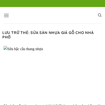
Bỏ
qua
nội
dung
LƯU TRỮ THẺ:
SỬA SÀN NHỰA GIẢ GỖ CHO NHÀ
PHỐ