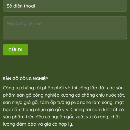
SÀN GỖ CÔNG NGHIỆP
Công ty chúng tôi phân phối và thi công lắp đặt các sản
phẩm sàn gỗ công nghiệp xương cá chống chịu nước tốt,
sàn nhựa giả gỗ, tấm ốp tường pvc nano lam sóng, mặt
bậc cầu thang nhựa giả gỗ v v. Chúng tôi cam kết tất cả
sản phẩm trên đều có nguồn gốc xuất xứ rõ ràng, chất
lượng đảm bảo và giá cả hợp lý.