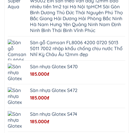
W5002 EIR sần theo vân dày 12mm bao
Sơn
Đình
Sơn
Chương
Hà
Hà
nhiêu tiền 1m2 tại Hà Nội tpHCM Sài Gòn
Mỹ
Nội
Nam
Bình Dương Thủ Đức Thái Nguyên Phú Thọ
Nam
Ứng
Đa
Định
Thiên
Phúc
Bắc Giang Hải Dương Hải Phòng Bắc Ninh
Phú
Hòa
Nội
Nghĩa
Hà Nam Hưng Yên Quảng Ninh Nam Định
Xá
Bài
Xuân
Ứng
Bắc
Ninh Bình Thái Bình Vĩnh Phúc
Mai
Hòa
Ninh
Mỹ
Trung
Đức
Giã
Sàn gỗ Camsan FL8006 4200 0720 5013
Phú
Kim
5011 7002 nhập khẩu chống chịu nước Thổ
Thọ
Anh
Hồng
Nhĩ Kỳ Châu Âu 12mm đẹp
Sơn
Phúc
Sơn
Sàn nhựa Glotex S470
Hương
Sơn
185.000
₫
tphcm
Chương
Mỹ
Phú
Sàn nhựa Glotex S472
Nghĩa
Xuân
185.000
₫
Mai
Phú
Thọ
Trần
Sàn nhựa Glotex S474
Phú
Hòa
185.000
₫
Phú
Quảng
Bị
Minh