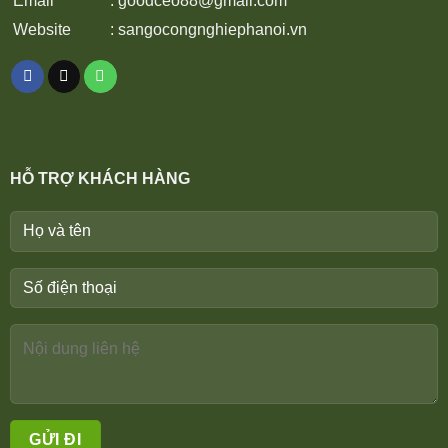
Email
:
goodceo88@gmail.com
Website
:
sangocongnghiephanoi.vn
HỖ TRỢ KHÁCH HÀNG