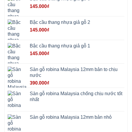
Suối
Hai
145.000
₫
Ba
Vì
Yên
Bài
Bậc cầu thang nhựa giả gỗ 2
Sơn
Tây
145.000
₫
Hưng
Yên
Tùng
Thiện
Bậc cầu thang nhựa giả gỗ 1
Đoài
Phương
145.000
₫
Nha
Trang
Phúc
Thọ
Sàn gỗ robina Malaysia 12mm bản to chịu
Phúc
Lộc
nước
390.000
₫
Sàn gỗ robina Malaysia chống chịu nước tốt
nhất
Sàn gỗ robina Malaysia 12mm bản nhỏ