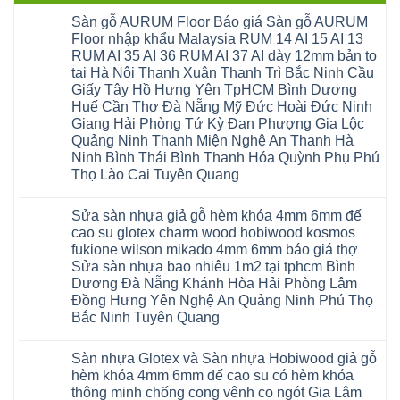
Sàn gỗ AURUM Floor Báo giá Sàn gỗ AURUM
Floor nhập khẩu Malaysia RUM 14 AI 15 AI 13
RUM AI 35 AI 36 RUM AI 37 AI dày 12mm bản to
tại Hà Nội Thanh Xuân Thanh Trì Bắc Ninh Cầu
Giấy Tây Hồ Hưng Yên TpHCM Bình Dương
Huế Cần Thơ Đà Nẵng Mỹ Đức Hoài Đức Ninh
Giang Hải Phòng Tứ Kỳ Đan Phượng Gia Lộc
Quảng Ninh Thanh Miện Nghệ An Thanh Hà
Ninh Bình Thái Bình Thanh Hóa Quỳnh Phụ Phú
Thọ Lào Cai Tuyên Quang
Không
có
Sửa sàn nhựa giả gỗ hèm khóa 4mm 6mm đế
bình
luận
cao su glotex charm wood hobiwood kosmos
ở
fukione wilson mikado 4mm 6mm báo giá thợ
Sàn
gỗ
Sửa sàn nhựa bao nhiêu 1m2 tại tphcm Bình
AURUM
Dương Đà Nẵng Khánh Hòa Hải Phòng Lâm
Floor
Báo
Đồng Hưng Yên Nghệ An Quảng Ninh Phú Thọ
giá
Bắc Ninh Tuyên Quang
Sàn
gỗ
Không
AURUM
có
Floor
Sàn nhựa Glotex và Sàn nhựa Hobiwood giả gỗ
bình
nhập
luận
hèm khóa 4mm 6mm đế cao su có hèm khóa
khẩu
ở
Malaysia
thông minh chống cong vênh co ngót Gia Lâm
Sửa