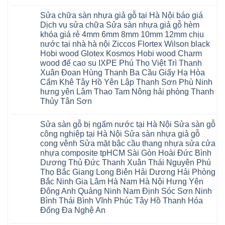
cửa
Hóa
Thanh
Không
Hồ
nhựa
Quỳnh
Xuân
có
Hải
nhà
Phụ
tpHCM
Sửa chữa sàn nhựa giả gỗ tại Hà Nội báo giá
bình
Phòng
vệ
Phú
Đà
luận
Thái
Dịch vụ sửa chữa Sửa sàn nhựa giả gỗ hèm
sinh
Thọ
Nẵng
ở
Bình
giá
khóa giá rẻ 4mm 6mm 8mm 10mm 12mm chịu
Lào
Gia
Thợ
Hưng
rẻ
Cai
Lâm
sửa
nước tại nhà hà nội Ziccos Flortex Wilson black
Yên
tpHCM
Tuyên
Phú
sàn
Hà
Hobi wood Glotex Kosmos Hobi wood Charm
Thanh
Quang
Thọ
nhựa
Đông
Xuân
Hải
thợ
wood đế cao su IXPE Phú Thọ Việt Trì Thanh
Hạ
Bắc
Phòng
sửa
Long
Xuân Đoan Hùng Thanh Ba Cầu Giấy Hạ Hòa
Ninh
Sóc
sàn
Ninh
Sơn
nhà
Cẩm Khê Tây Hồ Yên Lập Thanh Sơn Phù Ninh
Bình
Ninh
thợ
hưng yên Lâm Thao Tam Nông hải phòng Thanh
Đà
Bình
sửa
Nẵng
Hưng
sàn
Thủy Tân Sơn
Quảng
Yên
gỗ
Ninh
Không
tại
có
Hà
Sửa sàn gỗ bị ngấm nước tại Hà Nội Sửa sàn gỗ
bình
Nội
luận
báo
công nghiệp tại Hà Nội Sửa sàn nhựa giả gỗ
ở
giá
cong vênh Sửa mặt bậc cầu thang nhựa sửa cửa
Sửa
Dịch
chữa
nhựa composite tpHCM Sài Gòn Hoài Đức Bình
vụ
sàn
sửa
Dương Thủ Đức Thanh Xuân Thái Nguyên Phú
nhựa
chữa
giả
Thọ Bắc Giang Long Biên Hải Dương Hải Phòng
Sửa
gỗ
sàn
Bắc Ninh Gia Lâm Hà Nam Hà Nội Hưng Yên
tại
nhựa
Hà
Đông Anh Quảng Ninh Nam Định Sóc Sơn Ninh
giả
Nội
gỗ
Bình Thái Bình Vĩnh Phúc Tây Hồ Thanh Hóa
báo
hèm
giá
Đống Đa Nghệ An
khóa
Dịch
giá
Không
vụ
rẻ