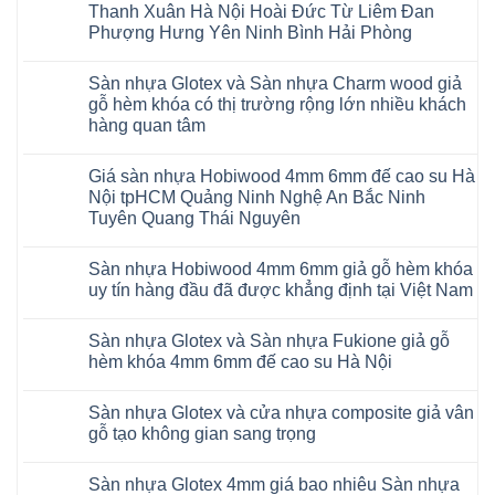
RUM
sàn
Thanh Xuân Hà Nội Hoài Đức Từ Liêm Đan
14
nhựa
AI
Phượng Hưng Yên Ninh Bình Hải Phòng
giả
15
gỗ
Không
AI
hèm
có
13
khóa
Sàn nhựa Glotex và Sàn nhựa Charm wood giả
bình
RUM
4mm
luận
AI
gỗ hèm khóa có thị trường rộng lớn nhiều khách
6mm
ở
35
đế
hàng quan tâm
Sàn
AI
cao
nhựa
36
Không
su
Glotex
RUM
có
glotex
và
AI
Giá sàn nhựa Hobiwood 4mm 6mm đế cao su Hà
bình
charm
Sàn
37
luận
wood
Nội tpHCM Quảng Ninh Nghệ An Bắc Ninh
nhựa
AI
ở
hobiwood
Hobiwood
Tuyên Quang Thái Nguyên
dày
Sàn
kosmos
giả
12mm
nhựa
fukione
gỗ
Không
bản
Glotex
wilson
hèm
có
to
và
mikado
Sàn nhựa Hobiwood 4mm 6mm giả gỗ hèm khóa
khóa
bình
tại
Sàn
4mm
4mm
luận
uy tín hàng đầu đã được khẳng định tại Việt Nam
Hà
nhựa
6mm
ở
6mm
Nội
Charm
báo
Giá
đế
Không
Thanh
wood
giá
sàn
cao
có
Xuân
giả
thợ
Sàn nhựa Glotex và Sàn nhựa Fukione giả gỗ
nhựa
su
bình
Thanh
gỗ
Sửa
Hobiwood
có
luận
hèm khóa 4mm 6mm đế cao su Hà Nội
Trì
hèm
sàn
4mm
ở
hèm
Bắc
khóa
nhựa
6mm
Sàn
khóa
Không
Ninh
có
bao
đế
nhựa
thông
có
Cầu
thị
nhiêu
Sàn nhựa Glotex và cửa nhựa composite giả vân
cao
Hobiwood
minh
bình
Giấy
trường
1m2
su
4mm
chống
luận
gỗ tạo không gian sang trọng
Tây
rộng
tại
Hà
6mm
ở
cong
Hồ
lớn
tphcm
Nội
giả
Sàn
vênh
Không
Hưng
nhiều
Bình
tpHCM
gỗ
nhựa
co
có
Yên
khách
Dương
Sàn nhựa Glotex 4mm giá bao nhiêu Sàn nhựa
Quảng
hèm
Glotex
ngót
bình
TpHCM
hàng
Đà