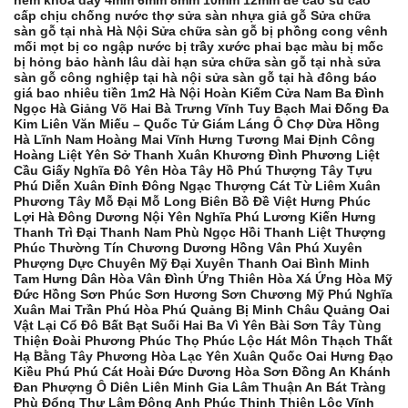
hèm khóa dày 4mm 6mm 8mm 10mm 12mm đế cao su cao
cấp chịu chống nước thợ sửa sàn nhựa giả gỗ Sửa chữa
sàn gỗ tại nhà Hà Nội Sửa chữa sàn gỗ bị phồng cong vênh
mối mọt bị co ngập nước bị trầy xước phai bạc màu bị mốc
bị hỏng bảo hành lâu dài hạn sửa chữa sàn gỗ tại nhà sửa
sàn gỗ công nghiệp tại hà nội sửa sàn gỗ tại hà đông báo
giá bao nhiêu tiền 1m2 Hà Nội Hoàn Kiếm Cửa Nam Ba Đình
Ngọc Hà Giảng Võ Hai Bà Trưng Vĩnh Tuy Bạch Mai Đống Đa
Kim Liên Văn Miếu – Quốc Tử Giám Láng Ô Chợ Dừa Hồng
Hà Lĩnh Nam Hoàng Mai Vĩnh Hưng Tương Mai Định Công
Hoàng Liệt Yên Sở Thanh Xuân Khương Đình Phương Liệt
Cầu Giấy Nghĩa Đô Yên Hòa Tây Hồ Phú Thượng Tây Tựu
Phú Diễn Xuân Đỉnh Đông Ngạc Thượng Cát Từ Liêm Xuân
Phương Tây Mỗ Đại Mỗ Long Biên Bồ Đề Việt Hưng Phúc
Lợi Hà Đông Dương Nội Yên Nghĩa Phú Lương Kiến Hưng
Thanh Trì Đại Thanh Nam Phù Ngọc Hồi Thanh Liệt Thượng
Phúc Thường Tín Chương Dương Hồng Vân Phú Xuyên
Phượng Dực Chuyên Mỹ Đại Xuyên Thanh Oai Bình Minh
Tam Hưng Dân Hòa Vân Đình Ứng Thiên Hòa Xá Ứng Hòa Mỹ
Đức Hồng Sơn Phúc Sơn Hương Sơn Chương Mỹ Phú Nghĩa
Xuân Mai Trần Phú Hòa Phú Quảng Bị Minh Châu Quảng Oai
Vật Lại Cổ Đô Bất Bạt Suối Hai Ba Vì Yên Bài Sơn Tây Tùng
Thiện Đoài Phương Phúc Thọ Phúc Lộc Hát Môn Thạch Thất
Hạ Bằng Tây Phương Hòa Lạc Yên Xuân Quốc Oai Hưng Đạo
Kiều Phú Phú Cát Hoài Đức Dương Hòa Sơn Đồng An Khánh
Đan Phượng Ô Diên Liên Minh Gia Lâm Thuận An Bát Tràng
Phù Đổng Thư Lâm Đông Anh Phúc Thịnh Thiên Lộc Vĩnh