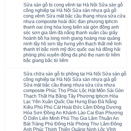
có
sửa
4mm
Sửa sàn gỗ bị cong vênh tại Hà Nội Sửa sàn gỗ
bình
chữa
6mm
luận
Sửa
công nghiệp tại Hà Nội Sửa sàn nhựa giả gỗ
8mm
ở
sàn
10mm
cong vênh Sửa mặt bậc cầu thang nhựa sửa cửa
Sửa
nhựa
12mm
sàn
nhựa composite hoài đức đan phượng tphcm
giả
tại
gỗ
gỗ
nhà
thanh oai ứng hòa long biên sài gòn đông anh
bị
hèm
Ziccos
ngấm
sóc sơn gia lâm đà nẵng thanh xuân cầu giấy
khóa
Flortex
nước
giá
Wilson
hoành bồ hạ long ninh giang hoàng mai quảng
tại
rẻ
black
Hà
ninh tây hồ sơn tây hưng yên thạch thất mê linh
4mm
Hobi
Nội
6mm
thanh trì bắc ninh mỹ đức quốc oai hà đông hải
wood
Sửa
8mm
Glotex
sàn
phòng phú xuyên đống đa phú thọ nam từ liêm
10mm
Kosmos
gỗ
12mm
bắc giang bắc từ liêm
Hobi
công
chịu
wood
nghiệp
Không
nước
Charm
tại
có
tại
wood
Hà
Sửa chữa sàn gỗ bị phồng tại Hà Nội Sửa sàn gỗ
bình
nhà
đế
Nội
luận
hà
công nghiệp tại Hà Nội Sửa sàn nhựa giả gỗ
cao
Sửa
ở
nội
su
Sửa mặt bậc cầu thang nhựa sửa cửa nhựa
sàn
Sửa
Ziccos
IXPE
nhựa
sàn
Flortex
composite Phúc Thọ Phúc Lộc Hát Môn Sài Gòn
Hưng
giả
gỗ
Wilson
Yên
Thạch Thất Hạ Bằng Tây Phương tphcm Hòa
gỗ
bị
black
Sài
cong
cong
Hobi
Lạc Yên Xuân Quốc Oai Hưng Đạo Đà Nẵng
Gòn
vênh
vênh
wood
Ân
Kiều Phú Phú Cát Hoài Đức Lâm Đồng Dương
Sửa
tại
Glotex
Thi
mặt
Hà
Hòa Sơn Đồng An Khánh Lào Cai Đan Phượng
Kosmos
Hoàng
bậc
Nội
Hobi
Mai
Ô Diên Liên Minh Phú Thọ Gia Lâm Thuận An
cầu
Sửa
wood
Mỹ
thang
sàn
Bát Tràng Phù Đổng Hải Phòng Thư Lâm Đông
Charm
Hào
nhựa
gỗ
wood
Tiên
Anh Phúc Thịnh Thiên Quảng Ninh Lộc Vĩnh
sửa
công