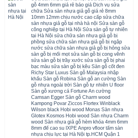
bắc
Thanh
khóa
Phú
sửa
ninh
gỗ 4mm 6mm giá rẻ báo giá Dịch vụ sửa
Liệt
glotex
Cát
cửa
mỹ
Thượng
4mm
Hoài
chữa Sửa sàn nhựa giả gỗ giá rẻ 8mm
nhựa
đức
Phúc
6mm
Đức
composite
quốc
10mm 12mm chịu nước cao cấp sửa chữa
Sài
báo
Lâm
Phú
oai
Gòn
giá
Đồng
sàn nhựa giả gỗ tại nhà hà nội Sửa sàn gỗ
Diễn
hà
Thường
bao
Dương
Xuân
đông
Tín
công nghiệp tại Hà Nội Sửa sàn gỗ tự nhiên
nhiêu
Hòa
Đỉnh
hải
Chương
1m2
Sơn
tại Hà Nội sửa chữa sàn nhựa giả gỗ bị
Đông
phòng
Dương
Sàn
Đồng
Ngạc
phú
Hồng
phồng sửa chữa sàn nhựa giả gỗ bị ngập
nhựa
An
Quảng
xuyên
Vân
giả
Khánh
nước sửa chữa sàn nhựa giả gỗ bị hỏng sửa
Ninh
đống
Cần
gỗ
Lào
Thượng
đa
Thơ
sàn gỗ bị mối mọt sửa sàn gỗ bị cong vênh
hèm
Cai
Cát
phú
Phú
khóa
Đan
sửa sàn gỗ bị trầy xước sửa sàn gỗ bị phai
Từ
thọ
Xuyên
charm
Phượng
Liêm
nam
Phượng
bạc màu sửa sàn gỗ bị kêu Sàn gỗ cốt đen
wood
Ô
Xuân
từ
Dực
hobiwood
Diên
Phương
Richy Star Luxus Sàn gỗ Malaysia nhập
liêm
Chuyên
kosmos
Liên
Đà
bắc
Mỹ
fukione
khẩu Sàn gỗ Robina Sàn gỗ an cường Sàn
Minh
Nẵng
giang
Đà
wilson
Phú
Tây
bắc
gỗ nhựa ngoài trời Sàn gỗ tự nhiên U floor
Nẵng
4mm
Thọ
Mỗ
từ
Đại
6mm
Gia
Sàn gỗ xương cá Fortune An cường
Đại
liêm
Xuyên
chống
Lâm
Mỗ
Camsan Egger Sàn gỗ Charm wood
Thanh
chịu
Thuận
Long
Oai
nước
An
Kampong Povar Ziccos Flortex Winblack
Biên
Bình
mối
Bát
Bồ
Hà
Wilson black Hobi wood Monas Sàn nhựa
mọt
Tràng
Đề
Tĩnh
đế
Phù
Glotex Kosmos Hobi wood Sàn nhựa Charm
Hưng
Minh
cao
Đổng
Yên
Tam
wood Sàn nhựa giả gỗ hèm khóa 4mm 6mm
su
Hải
Việt
Hưng
IXPE
Phòng
8mm đế cao su IXPE Anpro vfloor tấm sàn
Hưng
Dân
pvc
Thư
Phúc
Hòa
nhựa chịu lực tại Hà Nội tp.HCM Quận 1
spc
Lâm
Lợi
Vân