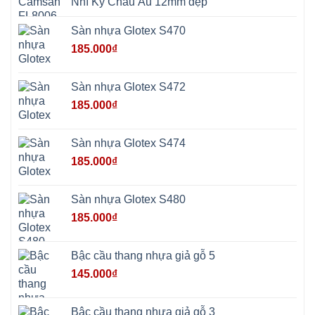
Nhĩ Kỳ Châu Âu 12mm đẹp
Sơn
Phúc
Sơn
Sàn nhựa Glotex S470
Hương
Sơn
185.000
₫
tphcm
Chương
Mỹ
Phú
Sàn nhựa Glotex S472
Nghĩa
Xuân
185.000
₫
Mai
Phú
Thọ
Trần
Sàn nhựa Glotex S474
Phú
Hòa
185.000
₫
Phú
Quảng
Bị
Minh
Châu
Sàn nhựa Glotex S480
Ninh
Bình
185.000
₫
Quảng
Oai
Vật
Lại
Bậc cầu thang nhựa giả gỗ 5
Cổ
Đô
145.000
₫
Bất
Bạt
Bắc
Ninh
Bậc cầu thang nhựa giả gỗ 3