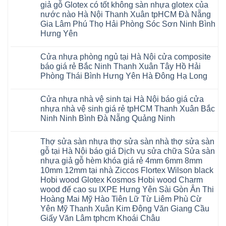
Ninh
khóa
và
Gia
luận
giả gỗ Glotex có tốt không sàn nhựa glotex của
Bình
quan
Nẵng
Nghệ
uy
Sàn
ở
Lâm
Dương
tâm
Khánh
nước nào Hà Nội Thanh Xuân tpHCM Đà Nẵng
An
tín
nhựa
Sàn
Thanh
Huế
Hòa
Bắc
hàng
Fukione
nhựa
Xuân
Gia Lâm Phú Thọ Hải Phòng Sóc Sơn Ninh Bình
Cần
Hải
Ninh
đầu
giả
Glotex
Hà
Thơ
Phòng
Hưng Yên
Tuyên
đã
gỗ
và
Nội
Đà
Lâm
Quang
được
hèm
cửa
Hoài
Nẵng
Không
Đồng
Thái
khẳng
khóa
nhựa
Đức
Mỹ
có
Hưng
Nguyên
định
4mm
composite
Từ
Cửa nhựa phòng ngủ tại Hà Nội cửa composite
Đức
bình
Yên
tại
6mm
giả
Liêm
Hoài
luận
Nghệ
báo giá rẻ Bắc Ninh Thanh Xuân Tây Hồ Hải
Việt
đế
vân
Đan
Đức
ở
An
Nam
cao
gỗ
Phượng
Phòng Thái Bình Hưng Yên Hà Đông Hạ Long
Ninh
Sàn
Quảng
su
tạo
Hưng
Giang
nhựa
Ninh
Không
Hà
không
Yên
Hải
Glotex
Phú
có
Nội
gian
Ninh
Phòng
4mm
Thọ
Cửa nhựa nhà vệ sinh tại Hà Nội báo giá cửa
bình
sang
Bình
Tứ
giá
Bắc
luận
trọng
Hải
nhựa nhà vệ sinh giá rẻ tpHCM Thanh Xuân Bắc
Kỳ
bao
Ninh
ở
Phòng
Đan
nhiêu
Ninh Ninh Bình Đà Nẵng Quảng Ninh
Tuyên
Cửa
Phượng
Sàn
Quang
nhựa
Gia
nhựa
Không
phòng
Lộc
giả
có
ngủ
Thợ sửa sàn nhựa thợ sửa sàn nhà thợ sửa sàn
Quảng
gỗ
bình
tại
Ninh
Glotex
luận
gỗ tại Hà Nội báo giá Dịch vụ sửa chữa Sửa sàn
Hà
ở
Thanh
có
Nội
nhựa giả gỗ hèm khóa giá rẻ 4mm 6mm 8mm
Cửa
Miện
tốt
cửa
nhựa
Nghệ
không
10mm 12mm tại nhà Ziccos Flortex Wilson black
composite
nhà
An
sàn
báo
Hobi wood Glotex Kosmos Hobi wood Charm
vệ
Thanh
nhựa
giá
sinh
Hà
glotex
wood đế cao su IXPE Hưng Yên Sài Gòn Ân Thi
rẻ
tại
Ninh
của
Bắc
Hoàng Mai Mỹ Hào Tiên Lữ Từ Liêm Phù Cừ
Hà
Bình
nước
Ninh
Nội
Thái
nào
Yên Mỹ Thanh Xuân Kim Động Văn Giang Cầu
Thanh
báo
Bình
Hà
Xuân
Giấy Văn Lâm tphcm Khoái Châu
giá
Thanh
Nội
Tây