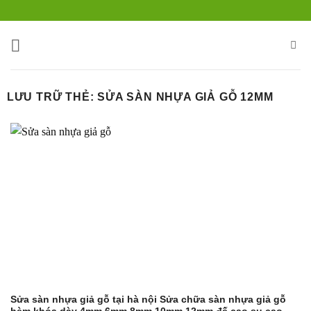
Bỏ
qua
nội
dung
LƯU TRỮ THẺ:
SỬA SÀN NHỰA GIẢ GỖ 12MM
Sửa sàn nhựa giả gỗ tại hà nội Sửa chữa sàn nhựa giả gỗ