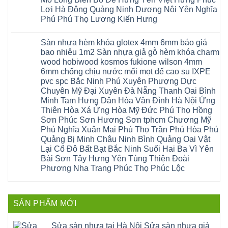
bậc
Hưng
đông
phòng
Hà
cầu
Lợi Hà Đông Quảng Ninh Dương Nội Yên Nghĩa
Yên
anh
Thanh
Nội
thang
Đông
sóc
Thủy
Sửa
Phú Phú Thọ Lương Kiến Hưng
nhựa
Anh
sơn
Tân
sàn
sửa
Quảng
gia
Không
Sơn
gỗ
cửa
Ninh
lâm
có
công
nhựa
Sàn nhựa hèm khóa glotex 4mm 6mm báo giá
Nam
đà
bình
nghiệp
composite
Định
nẵng
luận
tại
bao nhiêu 1m2 Sàn nhựa giả gỗ hèm khóa charm
Phúc
Sóc
ở
thanh
Hà
Thọ
wood hobiwood kosmos fukione wilson 4mm
Sơn
Sửa
xuân
Nội
Phúc
Ninh
sàn
cầu
Sửa
6mm chống chịu nước mối mọt đế cao su IXPE
Lộc
Bình
gỗ
giấy
sàn
Hát
pvc spc Bắc Ninh Phú Xuyên Phượng Dực
Thái
bị
hoành
nhựa
Môn
Bình
hở
bồ
Chuyên Mỹ Đại Xuyên Đà Nẵng Thanh Oai Bình
giả
Sài
Vĩnh
tại
hạ
gỗ
Gòn
Minh Tam Hưng Dân Hòa Vân Đình Hà Nội Ứng
Phúc
Hà
long
Sửa
Thạch
Tây
Nội
ninh
Thiên Hòa Xá Ứng Hòa Mỹ Đức Phú Thọ Hồng
mặt
Thất
Hồ
Sửa
giang
bậc
Sơn Phúc Sơn Hương Sơn tphcm Chương Mỹ
Hạ
Thanh
sàn
hoàng
cầu
Bằng
Hóa
gỗ
Phú Nghĩa Xuân Mai Phú Thọ Trần Phú Hòa Phú
mai
thang
Tây
Đống
công
quảng
nhựa
Quảng Bị Minh Châu Ninh Bình Quảng Oai Vật
Phương
Đa
nghiệp
ninh
sửa
tphcm
Nghệ
Lại Cổ Đô Bất Bạt Bắc Ninh Suối Hai Ba Vì Yên
bị
tây
cửa
Hòa
An
hở
hồ
nhựa
Bài Sơn Tây Hưng Yên Tùng Thiện Đoài
Lạc
Sửa
sơn
composite
Yên
Phương Nha Trang Phúc Thọ Phúc Lộc
sàn
tây
Thanh
Xuân
nhựa
hưng
Trì
Quốc
Không
giả
yên
Đại
Oai
có
gỗ
thạch
Thanh
Hưng
bình
Sửa
thất
Nam
Đạo
luận
mặt
mê
SẢN PHẨM MỚI
Phù
ở
Đà
bậc
linh
tphcm
Sàn
Nẵng
cầu
thanh
Ngọc
nhựa
Kiều
thang
trì
Hồi
hèm
Sửa sàn nhựa tại Hà Nội Sửa sàn nhựa giả
Phú
nhựa