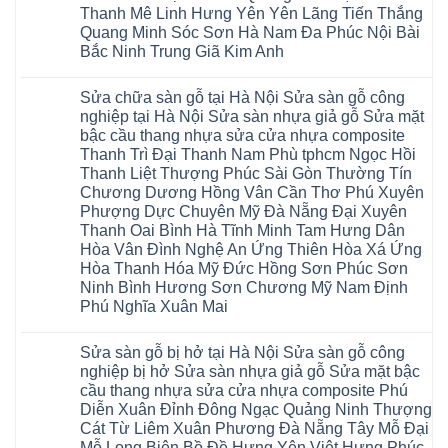
đế
Lữ
cửa
Thanh Mê Linh Hưng Yên Yên Lãng Tiến Thắng
nghiệp
cao
Từ
nhựa
tại
su
Quang Minh Sóc Sơn Hà Nam Đa Phúc Nội Bài
Liêm
composite
Hà
IXPE
Phù
tpHCM
Bắc Ninh Trung Giã Kim Anh
Nội
Phú
Cừ
Sài
Sửa
Thọ
Yên
Không
Gòn
sàn
Việt
Mỹ
có
Hoài
nhựa
Trì
Sửa chữa sàn gỗ tại Hà Nội Sửa sàn gỗ công
Thanh
bình
Đức
giả
Thanh
Xuân
luận
Bình
nghiệp tại Hà Nội Sửa sàn nhựa giả gỗ Sửa mặt
gỗ
Xuân
Kim
ở
Dương
cong
Đoan
bậc cầu thang nhựa sửa cửa nhựa composite
Động
Sửa
Thủ
vênh
Hùng
Văn
chữa
Thanh Trì Đại Thanh Nam Phù tphcm Ngọc Hồi
Đức
Sửa
Thanh
Giang
sàn
Thanh
mặt
Ba
Thanh Liệt Thượng Phúc Sài Gòn Thường Tín
Cầu
gỗ
Xuân
bậc
Cầu
Giấy
bị
Chương Dương Hồng Vân Cần Thơ Phú Xuyên
Thái
cầu
Giấy
Văn
phồng
Nguyên
thang
Hạ
Phượng Dực Chuyên Mỹ Đà Nẵng Đại Xuyên
Lâm
tại
Phú
nhựa
Hòa
tphcm
Hà
Thanh Oai Bình Hà Tĩnh Minh Tam Hưng Dân
Thọ
sửa
Cẩm
Khoái
Nội
Bắc
cửa
Hòa Vân Đình Nghệ An Ứng Thiên Hòa Xá Ứng
Khê
Châu
Sửa
Giang
nhựa
Tây
sàn
Hòa Thanh Hóa Mỹ Đức Hồng Sơn Phúc Sơn
Long
composite
Hồ
gỗ
Biên
hoài
Ninh Bình Hương Sơn Chương Mỹ Nam Định
Yên
công
Hải
đức
Lập
Phú Nghĩa Xuân Mai
nghiệp
Dương
đan
Thanh
tại
Hải
phượng
Sơn
Không
Hà
Phòng
tphcm
Phù
có
Nội
Bắc
thanh
Sửa sàn gỗ bị hở tại Hà Nội Sửa sàn gỗ công
Ninh
bình
Sửa
Ninh
oai
hưng
luận
nghiệp bị hở Sửa sàn nhựa giả gỗ Sửa mặt bậc
sàn
Gia
ứng
yên
ở
nhựa
Lâm
cầu thang nhựa sửa cửa nhựa composite Phú
hòa
Lâm
Sửa
giả
Hà
long
Thao
chữa
Diễn Xuân Đỉnh Đông Ngạc Quảng Ninh Thượng
gỗ
Nam
biên
Tam
sàn
Sửa
Hà
Cát Từ Liêm Xuân Phương Đà Nẵng Tây Mỗ Đại
sài
Nông
gỗ
mặt
Nội
gòn
hải
tại
Mỗ Long Biên Bồ Đề Hưng Yên Việt Hưng Phúc