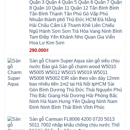
Bắc
Đông
Quận 3 Quận 4 Quận 5 Quận 6 Quận 7 Quận
Hà
Đình
Ninh
Anh
Đông
Nghệ
8 Quận 10 Quận 11 Quận 12 Tân Bình Bình
Phú
Phúc
Quảng
An
Xuyên
Thịnh
Ninh
Tân Bình Thạnh Tân Phú Gò Vấp Phú
Ứng
Phượng
Thiên
Dương
Thiên
Dực
Nhuận thành phố Thủ Đức HCM Đà Nẵng
Quảng
Nội
Hòa
Chuyên
Ninh
Yên
Hải Châu Cẩm Lệ Thanh Khê Liên Chiểu
Xá
Mỹ
Lộc
Nghĩa
Ứng
Đại
Vĩnh
Ngũ Hành Sơn Sơn Trà Hòa Vang Ninh Bình
Phú
Hòa
Xuyên
Thanh
Phú
Tam Điệp Yên Khánh Nho Quan Gia Viễn
Thanh
Đà
Mê
Thọ
Hóa
Nẵng
Linh
Hoa Lư Kim Sơn
Lương
Mỹ
Thanh
Hưng
Kiến
Đức
Oai
Yên
290.000
₫
Hưng
Hồng
Bình
Yên
Sơn
Minh
Lãng
Phúc
Sàn gỗ Charm Super Aqua sàn gỗ siêu chịu
Tam
Tiến
Sơn
Hưng
Thắng
nước Báo giá Sàn gỗ charm wood W5010
Ninh
Dân
Quang
Bình
Hòa
W5005 W5012 W5015 W5019 W5011
Minh
Hương
Vân
Sóc
W5008 W5002 EIR sần theo vân dày 12mm
Sơn
Đình
Sơn
Chương
Hà
Hà
bao nhiêu tiền 1m2 tại Hà Nội tpHCM Sài
Mỹ
Nội
Nam
Gòn Bình Dương Thủ Đức Thái Nguyên Phú
Nam
Ứng
Đa
Định
Thiên
Phúc
Thọ Bắc Giang Hải Dương Hải Phòng Bắc
Phú
Hòa
Nội
Nghĩa
Ninh Hà Nam Hưng Yên Quảng Ninh Nam
Xá
Bài
Xuân
Ứng
Bắc
Định Ninh Bình Thái Bình Vĩnh Phúc
Mai
Hòa
Ninh
Mỹ
Trung
Đức
Giã
Sàn gỗ Camsan FL8006 4200 0720 5013
Phú
Kim
5011 7002 nhập khẩu chống chịu nước Thổ
Thọ
Anh
Hồng