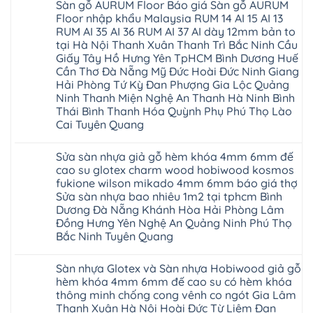
Sàn gỗ AURUM Floor Báo giá Sàn gỗ AURUM
Floor nhập khẩu Malaysia RUM 14 AI 15 AI 13
RUM AI 35 AI 36 RUM AI 37 AI dày 12mm bản to
tại Hà Nội Thanh Xuân Thanh Trì Bắc Ninh Cầu
Giấy Tây Hồ Hưng Yên TpHCM Bình Dương Huế
Cần Thơ Đà Nẵng Mỹ Đức Hoài Đức Ninh Giang
Hải Phòng Tứ Kỳ Đan Phượng Gia Lộc Quảng
Ninh Thanh Miện Nghệ An Thanh Hà Ninh Bình
Thái Bình Thanh Hóa Quỳnh Phụ Phú Thọ Lào
Cai Tuyên Quang
Không
có
Sửa sàn nhựa giả gỗ hèm khóa 4mm 6mm đế
bình
luận
cao su glotex charm wood hobiwood kosmos
ở
fukione wilson mikado 4mm 6mm báo giá thợ
Sàn
gỗ
Sửa sàn nhựa bao nhiêu 1m2 tại tphcm Bình
AURUM
Dương Đà Nẵng Khánh Hòa Hải Phòng Lâm
Floor
Báo
Đồng Hưng Yên Nghệ An Quảng Ninh Phú Thọ
giá
Bắc Ninh Tuyên Quang
Sàn
gỗ
Không
AURUM
có
Floor
Sàn nhựa Glotex và Sàn nhựa Hobiwood giả gỗ
bình
nhập
luận
hèm khóa 4mm 6mm đế cao su có hèm khóa
khẩu
ở
Malaysia
thông minh chống cong vênh co ngót Gia Lâm
Sửa
RUM
sàn
Thanh Xuân Hà Nội Hoài Đức Từ Liêm Đan
14