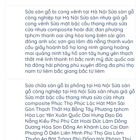
Dịch
giá
Không
vụ
rẻ
có
sửa
4mm
Sửa sàn gỗ bị cong vênh tại Hà Nội Sửa sàn gỗ
bình
chữa
6mm
luận
công nghiệp tại Hà Nội Sửa sàn nhựa giả gỗ
Sửa
8mm
ở
sàn
10mm
cong vênh Sửa mặt bậc cầu thang nhựa sửa
Sửa
nhựa
12mm
sàn
cửa nhựa composite hoài đức đan phượng
giả
tại
gỗ
gỗ
nhà
tphcm thanh oai ứng hòa long biên sài gòn
bị
hèm
Ziccos
ngấm
đông anh sóc sơn gia lâm đà nẵng thanh xuân
khóa
Flortex
nước
giá
cầu giấy hoành bồ hạ long ninh giang hoàng
Wilson
tại
rẻ
black
Hà
mai quảng ninh tây hồ sơn tây hưng yên thạch
4mm
Hobi
Nội
6mm
thất mê linh thanh trì bắc ninh mỹ đức quốc oai
wood
Sửa
8mm
Glotex
hà đông hải phòng phú xuyên đống đa phú thọ
sàn
10mm
Kosmos
gỗ
12mm
nam từ liêm bắc giang bắc từ liêm
Hobi
công
chịu
wood
nghiệp
Không
nước
Charm
tại
có
tại
wood
Sửa chữa sàn gỗ bị phồng tại Hà Nội Sửa sàn
Hà
bình
nhà
đế
Nội
luận
hà
gỗ công nghiệp tại Hà Nội Sửa sàn nhựa giả gỗ
cao
Sửa
ở
nội
su
Sửa mặt bậc cầu thang nhựa sửa cửa nhựa
sàn
Sửa
Ziccos
IXPE
nhựa
sàn
Flortex
composite Phúc Thọ Phúc Lộc Hát Môn Sài
Hưng
giả
gỗ
Wilson
Yên
Gòn Thạch Thất Hạ Bằng Tây Phương tphcm
gỗ
bị
black
Sài
cong
cong
Hòa Lạc Yên Xuân Quốc Oai Hưng Đạo Đà
Hobi
Gòn
vênh
vênh
wood
Ân
Nẵng Kiều Phú Phú Cát Hoài Đức Lâm Đồng
Sửa
tại
Glotex
Thi
mặt
Hà
Dương Hòa Sơn Đồng An Khánh Lào Cai Đan
Kosmos
Hoàng
bậc
Nội
Hobi
Mai
Phượng Ô Diên Liên Minh Phú Thọ Gia Lâm
cầu
Sửa
wood
Mỹ
thang
Thuận An Bát Tràng Phù Đổng Hải Phòng Thư
sàn
Charm