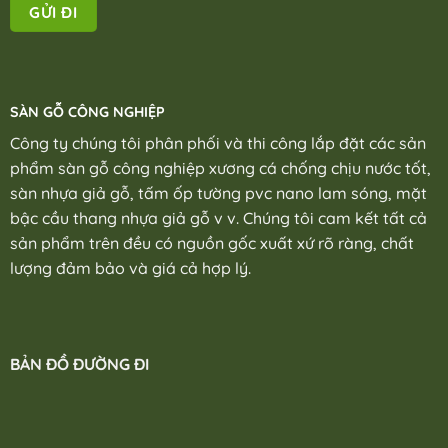
SÀN GỖ CÔNG NGHIỆP
Công ty chúng tôi phân phối và thi công lắp đặt các sản
phẩm sàn gỗ công nghiệp xương cá chống chịu nước tốt,
sàn nhựa giả gỗ, tấm ốp tường pvc nano lam sóng, mặt
bậc cầu thang nhựa giả gỗ v v. Chúng tôi cam kết tất cả
sản phẩm trên đều có nguồn gốc xuất xứ rõ ràng, chất
lượng đảm bảo và giá cả hợp lý.
BẢN ĐỒ ĐƯỜNG ĐI