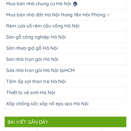
Mua bán nhà chung cư Hà Nội 🏠
Mua bán nhà đất Hà Nội Hưng Yên Hải Phòng ✅
Rèm cửa sổ rèm cầu vồng Hà Nội
Sàn gỗ công nghiệp Hà Nội
Sàn nhựa giả gỗ Hà Nội
Sơn nhà trọn gói Hà Nội
Sửa nhà trọn gói Hà Nội tpHCM
Tấm ốp sợi than tre Hà Nội
Thiết bị vệ sinh Hà Nội
Xốp chống sốc xốp nổ eps xps Hà Nội
BÀI VIẾT GẦN ĐÂY