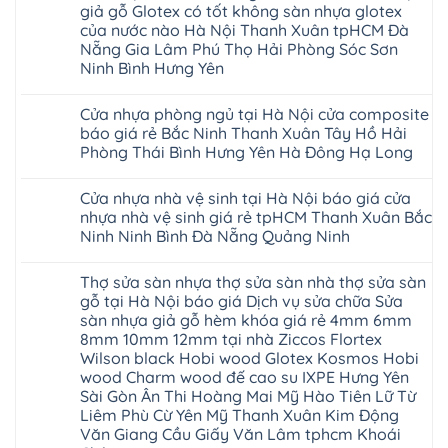
Lâm
Dương
khóa
và
tâm
luận
Khánh
giả gỗ Glotex có tốt không sàn nhựa glotex
An
Thanh
Huế
uy
Sàn
ở
Hòa
Bắc
Xuân
của nước nào Hà Nội Thanh Xuân tpHCM Đà
Cần
tín
nhựa
Sàn
Hải
Ninh
Hà
Thơ
hàng
Fukione
nhựa
Nẵng Gia Lâm Phú Thọ Hải Phòng Sóc Sơn
Phòng
Tuyên
Nội
Đà
đầu
giả
Glotex
Lâm
Quang
Hoài
Ninh Bình Hưng Yên
Nẵng
đã
gỗ
và
Đồng
Thái
Đức
Mỹ
được
hèm
cửa
Hưng
Không
Nguyên
Từ
Đức
khẳng
khóa
nhựa
Yên
có
Liêm
Hoài
định
4mm
composite
Cửa nhựa phòng ngủ tại Hà Nội cửa composite
Nghệ
bình
Đan
Đức
tại
6mm
giả
An
luận
Phượng
báo giá rẻ Bắc Ninh Thanh Xuân Tây Hồ Hải
Ninh
Việt
đế
vân
Quảng
ở
Hưng
Giang
Nam
cao
gỗ
Phòng Thái Bình Hưng Yên Hà Đông Hạ Long
Ninh
Sàn
Yên
Hải
su
tạo
Phú
nhựa
Ninh
Phòng
Không
Hà
không
Thọ
Glotex
Bình
Tứ
có
Nội
gian
Bắc
4mm
Hải
Cửa nhựa nhà vệ sinh tại Hà Nội báo giá cửa
Kỳ
bình
sang
Ninh
giá
Phòng
Đan
luận
trọng
nhựa nhà vệ sinh giá rẻ tpHCM Thanh Xuân Bắc
Tuyên
bao
ở
Phượng
Quang
nhiêu
Ninh Ninh Bình Đà Nẵng Quảng Ninh
Cửa
Gia
Sàn
nhựa
Lộc
nhựa
Không
phòng
Quảng
giả
có
ngủ
Ninh
Thợ sửa sàn nhựa thợ sửa sàn nhà thợ sửa sàn
gỗ
bình
tại
Thanh
Glotex
luận
gỗ tại Hà Nội báo giá Dịch vụ sửa chữa Sửa
Hà
Miện
ở
có
Nội
Nghệ
sàn nhựa giả gỗ hèm khóa giá rẻ 4mm 6mm
Cửa
tốt
cửa
An
nhựa
không
8mm 10mm 12mm tại nhà Ziccos Flortex
composite
Thanh
nhà
sàn
báo
Hà
Wilson black Hobi wood Glotex Kosmos Hobi
vệ
nhựa
giá
Ninh
sinh
glotex
wood Charm wood đế cao su IXPE Hưng Yên
rẻ
Bình
tại
của
Bắc
Sài Gòn Ân Thi Hoàng Mai Mỹ Hào Tiên Lữ Từ
Thái
Hà
nước
Ninh
Bình
Nội
Liêm Phù Cừ Yên Mỹ Thanh Xuân Kim Động
nào
Thanh
Thanh
báo
Hà
Văn Giang Cầu Giấy Văn Lâm tphcm Khoái
Xuân
Hóa
giá
Nội
Tây
Quỳnh