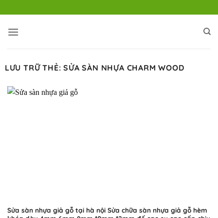
Bỏ
qua
nội
dung
LƯU TRỮ THẺ:
SỬA SÀN NHỰA CHARM WOOD
Sửa sàn nhựa giả gỗ tại hà nội Sửa chữa sàn nhựa giả gỗ hèm