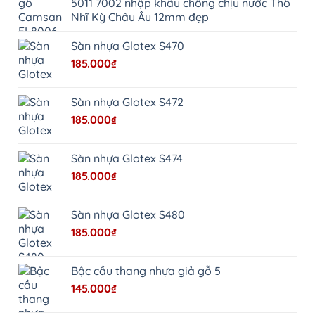
5011 7002 nhập khẩu chống chịu nước Thổ
Thọ
Anh
Hồng
Nhĩ Kỳ Châu Âu 12mm đẹp
Sơn
Phúc
Sơn
Sàn nhựa Glotex S470
Hương
Sơn
185.000
₫
tphcm
Chương
Mỹ
Phú
Sàn nhựa Glotex S472
Nghĩa
Xuân
185.000
₫
Mai
Phú
Thọ
Trần
Sàn nhựa Glotex S474
Phú
Hòa
185.000
₫
Phú
Quảng
Bị
Minh
Châu
Sàn nhựa Glotex S480
Ninh
Bình
185.000
₫
Quảng
Oai
Vật
Lại
Bậc cầu thang nhựa giả gỗ 5
Cổ
Đô
145.000
₫
Bất
Bạt
Bắc