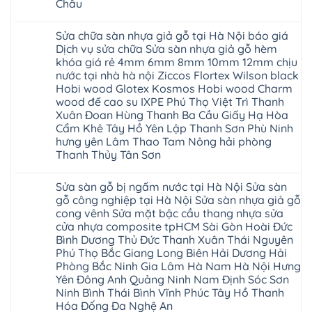
Châu
cửa
Thanh
Hồ
Phụ
nhựa
Xuân
Hải
Phú
Không
nhà
tpHCM
Phòng
Thọ
có
vệ
Đà
Sửa chữa sàn nhựa giả gỗ tại Hà Nội báo giá
Thái
Lào
bình
sinh
Nẵng
Bình
Cai
luận
Dịch vụ sửa chữa Sửa sàn nhựa giả gỗ hèm
giá
Gia
Hưng
Tuyên
ở
rẻ
Lâm
khóa giá rẻ 4mm 6mm 8mm 10mm 12mm chịu
Yên
Quang
Thợ
tpHCM
Phú
Hà
sửa
nước tại nhà hà nội Ziccos Flortex Wilson black
Thanh
Thọ
Đông
sàn
Xuân
Hải
Hobi wood Glotex Kosmos Hobi wood Charm
Hạ
nhựa
Bắc
Phòng
Long
thợ
wood đế cao su IXPE Phú Thọ Việt Trì Thanh
Ninh
Sóc
sửa
Ninh
Sơn
Xuân Đoan Hùng Thanh Ba Cầu Giấy Hạ Hòa
sàn
Bình
Ninh
nhà
Cẩm Khê Tây Hồ Yên Lập Thanh Sơn Phù Ninh
Đà
Bình
thợ
Nẵng
Hưng
hưng yên Lâm Thao Tam Nông hải phòng
sửa
Quảng
Yên
Thanh Thủy Tân Sơn
sàn
Ninh
gỗ
Không
tại
có
Hà
Sửa sàn gỗ bị ngấm nước tại Hà Nội Sửa sàn
bình
Nội
luận
gỗ công nghiệp tại Hà Nội Sửa sàn nhựa giả gỗ
báo
ở
giá
cong vênh Sửa mặt bậc cầu thang nhựa sửa
Sửa
Dịch
chữa
cửa nhựa composite tpHCM Sài Gòn Hoài Đức
vụ
sàn
sửa
Bình Dương Thủ Đức Thanh Xuân Thái Nguyên
nhựa
chữa
giả
Phú Thọ Bắc Giang Long Biên Hải Dương Hải
Sửa
gỗ
sàn
Phòng Bắc Ninh Gia Lâm Hà Nam Hà Nội Hưng
tại
nhựa
Hà
Yên Đông Anh Quảng Ninh Nam Định Sóc Sơn
giả
Nội
gỗ
Ninh Bình Thái Bình Vĩnh Phúc Tây Hồ Thanh
báo
hèm
Hóa Đống Đa Nghệ An
giá
khóa