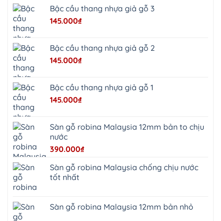
Ninh
Bậc cầu thang nhựa giả gỗ 3
Suối
Hai
145.000
₫
Ba
Vì
Yên
Bài
Bậc cầu thang nhựa giả gỗ 2
Sơn
Tây
145.000
₫
Hưng
Yên
Tùng
Thiện
Bậc cầu thang nhựa giả gỗ 1
Đoài
Phương
145.000
₫
Nha
Trang
Phúc
Thọ
Sàn gỗ robina Malaysia 12mm bản to chịu
Phúc
Lộc
nước
390.000
₫
Sàn gỗ robina Malaysia chống chịu nước
tốt nhất
Sàn gỗ robina Malaysia 12mm bản nhỏ