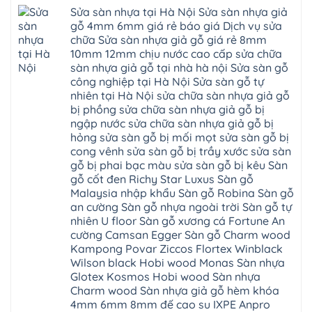
nhựa
Kiều
thang
trì
Hồi
hèm
Sửa sàn nhựa tại Hà Nội Sửa sàn nhựa giả
Phú
nhựa
bắc
Thanh
khóa
Phú
sửa
ninh
gỗ 4mm 6mm giá rẻ báo giá Dịch vụ sửa
Liệt
glotex
Cát
cửa
mỹ
Thượng
4mm
Hoài
chữa Sửa sàn nhựa giả gỗ giá rẻ 8mm
nhựa
đức
Phúc
6mm
Đức
composite
quốc
10mm 12mm chịu nước cao cấp sửa chữa
Sài
báo
Lâm
Phú
oai
Gòn
giá
Đồng
sàn nhựa giả gỗ tại nhà hà nội Sửa sàn gỗ
Diễn
hà
Thường
bao
Dương
Xuân
đông
Tín
công nghiệp tại Hà Nội Sửa sàn gỗ tự
nhiêu
Hòa
Đỉnh
hải
Chương
1m2
Sơn
nhiên tại Hà Nội sửa chữa sàn nhựa giả gỗ
Đông
phòng
Dương
Sàn
Đồng
Ngạc
phú
Hồng
bị phồng sửa chữa sàn nhựa giả gỗ bị
nhựa
An
Quảng
xuyên
Vân
giả
Khánh
ngập nước sửa chữa sàn nhựa giả gỗ bị
Ninh
đống
Cần
gỗ
Lào
Thượng
đa
Thơ
hỏng sửa sàn gỗ bị mối mọt sửa sàn gỗ bị
hèm
Cai
Cát
phú
Phú
khóa
Đan
cong vênh sửa sàn gỗ bị trầy xước sửa sàn
Từ
thọ
Xuyên
charm
Phượng
Liêm
nam
Phượng
gỗ bị phai bạc màu sửa sàn gỗ bị kêu Sàn
wood
Ô
Xuân
từ
Dực
hobiwood
Diên
Phương
gỗ cốt đen Richy Star Luxus Sàn gỗ
liêm
Chuyên
kosmos
Liên
Đà
bắc
Mỹ
fukione
Malaysia nhập khẩu Sàn gỗ Robina Sàn gỗ
Minh
Nẵng
giang
Đà
wilson
Phú
Tây
bắc
an cường Sàn gỗ nhựa ngoài trời Sàn gỗ tự
Nẵng
4mm
Thọ
Mỗ
từ
Đại
6mm
Gia
nhiên U floor Sàn gỗ xương cá Fortune An
Đại
liêm
Xuyên
chống
Lâm
Mỗ
cường Camsan Egger Sàn gỗ Charm wood
Thanh
chịu
Thuận
Long
Oai
nước
An
Kampong Povar Ziccos Flortex Winblack
Biên
Bình
mối
Bát
Bồ
Hà
Wilson black Hobi wood Monas Sàn nhựa
mọt
Tràng
Đề
Tĩnh
đế
Phù
Glotex Kosmos Hobi wood Sàn nhựa
Hưng
Minh
cao
Đổng
Yên
Tam
Charm wood Sàn nhựa giả gỗ hèm khóa
su
Hải
Việt
Hưng
IXPE
Phòng
4mm 6mm 8mm đế cao su IXPE Anpro
Hưng
Dân
pvc
Thư