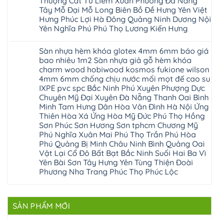
Thượng Cát Từ Liêm Xuân Phương Đà Nẵng
sài
Nông
gỗ
mặt
Nội
gòn
hải
tại
Tây Mỗ Đại Mỗ Long Biên Bồ Đề Hưng Yên Việt
bậc
Hưng
đông
phòng
Hà
cầu
Hưng Phúc Lợi Hà Đông Quảng Ninh Dương Nội
Yên
anh
Thanh
Nội
thang
Đông
sóc
Thủy
Sửa
Yên Nghĩa Phú Phú Thọ Lương Kiến Hưng
nhựa
Anh
sơn
Tân
sàn
sửa
Quảng
gia
Không
Sơn
gỗ
cửa
Ninh
lâm
có
công
nhựa
Sàn nhựa hèm khóa glotex 4mm 6mm báo giá
Nam
đà
bình
nghiệp
composite
Định
nẵng
luận
tại
bao nhiêu 1m2 Sàn nhựa giả gỗ hèm khóa
Phúc
Sóc
ở
thanh
Hà
Thọ
charm wood hobiwood kosmos fukione wilson
Sơn
Sửa
xuân
Nội
Phúc
Ninh
sàn
cầu
4mm 6mm chống chịu nước mối mọt đế cao su
Sửa
Lộc
Bình
gỗ
giấy
sàn
Hát
IXPE pvc spc Bắc Ninh Phú Xuyên Phượng Dực
Thái
bị
hoành
nhựa
Môn
Bình
hở
bồ
Chuyên Mỹ Đại Xuyên Đà Nẵng Thanh Oai Bình
giả
Sài
Vĩnh
tại
hạ
gỗ
Minh Tam Hưng Dân Hòa Vân Đình Hà Nội Ứng
Gòn
Phúc
Hà
long
Sửa
Thạch
Tây
Nội
Thiên Hòa Xá Ứng Hòa Mỹ Đức Phú Thọ Hồng
ninh
mặt
Thất
Hồ
Sửa
giang
bậc
Sơn Phúc Sơn Hương Sơn tphcm Chương Mỹ
Hạ
Thanh
sàn
hoàng
cầu
Bằng
Hóa
Phú Nghĩa Xuân Mai Phú Thọ Trần Phú Hòa
gỗ
mai
thang
Tây
Đống
công
quảng
nhựa
Phú Quảng Bị Minh Châu Ninh Bình Quảng Oai
Phương
Đa
nghiệp
ninh
sửa
tphcm
Vật Lại Cổ Đô Bất Bạt Bắc Ninh Suối Hai Ba Vì
Nghệ
bị
tây
cửa
Hòa
An
hở
hồ
nhựa
Yên Bài Sơn Tây Hưng Yên Tùng Thiện Đoài
Lạc
Sửa
sơn
composite
Yên
Phương Nha Trang Phúc Thọ Phúc Lộc
sàn
tây
Thanh
Xuân
nhựa
hưng
Trì
Quốc
Không
giả
yên
Đại
Oai
có
gỗ
thạch
Thanh
Hưng
bình
Sửa
thất
Nam
Đạo
luận
mặt
mê
SẢN PHẨM MỚI
Phù
ở
Đà
bậc
linh
tphcm
Sàn
Nẵng
cầu
thanh
Ngọc