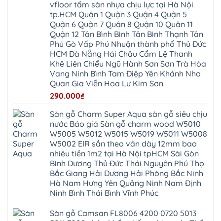
Phúc
Hòa
vfloor tấm sàn nhựa chịu lực tại Hà Nội
spc
Lâm
Lợi
Vân
Bắc
Đông
tp.HCM Quận 1 Quận 3 Quận 4 Quận 5
Hà
Đình
Ninh
Anh
Đông
Nghệ
Quận 6 Quận 7 Quận 8 Quận 10 Quận 11
Phú
Phúc
Quảng
An
Xuyên
Thịnh
Ninh
Quận 12 Tân Bình Bình Tân Bình Thạnh Tân
Ứng
Phượng
Thiên
Dương
Thiên
Dực
Phú Gò Vấp Phú Nhuận thành phố Thủ Đức
Quảng
Nội
Hòa
Chuyên
Ninh
Yên
HCM Đà Nẵng Hải Châu Cẩm Lệ Thanh
Xá
Mỹ
Lộc
Nghĩa
Ứng
Đại
Vĩnh
Khê Liên Chiểu Ngũ Hành Sơn Sơn Trà Hòa
Phú
Hòa
Xuyên
Thanh
Phú
Vang Ninh Bình Tam Điệp Yên Khánh Nho
Thanh
Đà
Mê
Thọ
Hóa
Nẵng
Linh
Quan Gia Viễn Hoa Lư Kim Sơn
Lương
Mỹ
Thanh
Hưng
Kiến
Đức
Oai
Yên
290.000
₫
Hưng
Hồng
Bình
Yên
Sơn
Minh
Lãng
Phúc
Sàn gỗ Charm Super Aqua sàn gỗ siêu chịu
Tam
Tiến
Sơn
Hưng
Thắng
nước Báo giá Sàn gỗ charm wood W5010
Ninh
Dân
Quang
Bình
Hòa
W5005 W5012 W5015 W5019 W5011 W5008
Minh
Hương
Vân
Sóc
W5002 EIR sần theo vân dày 12mm bao
Sơn
Đình
Sơn
Chương
Hà
Hà
nhiêu tiền 1m2 tại Hà Nội tpHCM Sài Gòn
Mỹ
Nội
Nam
Bình Dương Thủ Đức Thái Nguyên Phú Thọ
Nam
Ứng
Đa
Định
Thiên
Phúc
Bắc Giang Hải Dương Hải Phòng Bắc Ninh
Phú
Hòa
Nội
Nghĩa
Hà Nam Hưng Yên Quảng Ninh Nam Định
Xá
Bài
Xuân
Ứng
Bắc
Ninh Bình Thái Bình Vĩnh Phúc
Mai
Hòa
Ninh
Mỹ
Trung
Đức
Giã
Sàn gỗ Camsan FL8006 4200 0720 5013
Phú
Kim