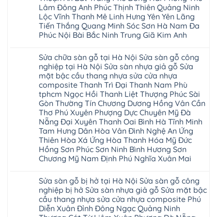
Hào
nhựa
gỗ
wood
Lâm Đông Anh Phúc Thịnh Thiên Quảng Ninh
Tiên
sửa
công
đế
Lữ
cửa
Lộc Vĩnh Thanh Mê Linh Hưng Yên Yên Lãng
nghiệp
cao
Từ
nhựa
tại
su
Tiến Thắng Quang Minh Sóc Sơn Hà Nam Đa
Liêm
composite
Hà
IXPE
Phù
Phúc Nội Bài Bắc Ninh Trung Giã Kim Anh
tpHCM
Nội
Phú
Cừ
Sài
Sửa
Thọ
Yên
Không
Gòn
sàn
Việt
Mỹ
có
Hoài
nhựa
Trì
Sửa chữa sàn gỗ tại Hà Nội Sửa sàn gỗ công
Thanh
bình
Đức
giả
Thanh
Xuân
luận
nghiệp tại Hà Nội Sửa sàn nhựa giả gỗ Sửa
Bình
gỗ
Xuân
Kim
ở
Dương
cong
Đoan
mặt bậc cầu thang nhựa sửa cửa nhựa
Động
Sửa
Thủ
vênh
Hùng
Văn
chữa
composite Thanh Trì Đại Thanh Nam Phù
Đức
Sửa
Thanh
Giang
sàn
Thanh
mặt
Ba
tphcm Ngọc Hồi Thanh Liệt Thượng Phúc Sài
Cầu
gỗ
Xuân
bậc
Cầu
Giấy
bị
Gòn Thường Tín Chương Dương Hồng Vân Cần
Thái
cầu
Giấy
Văn
phồng
Nguyên
thang
Thơ Phú Xuyên Phượng Dực Chuyên Mỹ Đà
Hạ
Lâm
tại
Phú
nhựa
Hòa
tphcm
Hà
Nẵng Đại Xuyên Thanh Oai Bình Hà Tĩnh Minh
Thọ
sửa
Cẩm
Khoái
Nội
Bắc
cửa
Tam Hưng Dân Hòa Vân Đình Nghệ An Ứng
Khê
Châu
Sửa
Giang
nhựa
Tây
Thiên Hòa Xá Ứng Hòa Thanh Hóa Mỹ Đức
sàn
Long
composite
Hồ
gỗ
Biên
Hồng Sơn Phúc Sơn Ninh Bình Hương Sơn
hoài
Yên
công
Hải
đức
Lập
Chương Mỹ Nam Định Phú Nghĩa Xuân Mai
nghiệp
Dương
đan
Thanh
tại
Hải
phượng
Sơn
Không
Hà
Phòng
tphcm
Phù
có
Nội
Bắc
Sửa sàn gỗ bị hở tại Hà Nội Sửa sàn gỗ công
thanh
Ninh
bình
Sửa
Ninh
oai
hưng
luận
nghiệp bị hở Sửa sàn nhựa giả gỗ Sửa mặt bậc
sàn
Gia
ứng
yên
ở
nhựa
Lâm
cầu thang nhựa sửa cửa nhựa composite Phú
hòa
Lâm
Sửa
giả
Hà
long
Thao
chữa
Diễn Xuân Đỉnh Đông Ngạc Quảng Ninh
gỗ
Nam
biên
Tam
sàn
Sửa
Hà