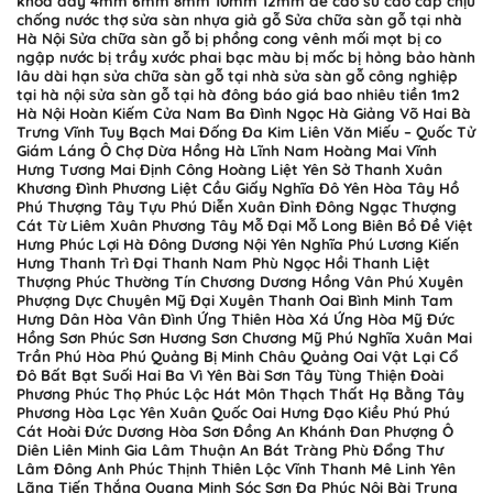
khóa dày 4mm 6mm 8mm 10mm 12mm đế cao su cao cấp chịu
chống nước thợ sửa sàn nhựa giả gỗ Sửa chữa sàn gỗ tại nhà
Hà Nội Sửa chữa sàn gỗ bị phồng cong vênh mối mọt bị co
ngập nước bị trầy xước phai bạc màu bị mốc bị hỏng bảo hành
lâu dài hạn sửa chữa sàn gỗ tại nhà sửa sàn gỗ công nghiệp
tại hà nội sửa sàn gỗ tại hà đông báo giá bao nhiêu tiền 1m2
Hà Nội Hoàn Kiếm Cửa Nam Ba Đình Ngọc Hà Giảng Võ Hai Bà
Trưng Vĩnh Tuy Bạch Mai Đống Đa Kim Liên Văn Miếu – Quốc Tử
Giám Láng Ô Chợ Dừa Hồng Hà Lĩnh Nam Hoàng Mai Vĩnh
Hưng Tương Mai Định Công Hoàng Liệt Yên Sở Thanh Xuân
Khương Đình Phương Liệt Cầu Giấy Nghĩa Đô Yên Hòa Tây Hồ
Phú Thượng Tây Tựu Phú Diễn Xuân Đỉnh Đông Ngạc Thượng
Cát Từ Liêm Xuân Phương Tây Mỗ Đại Mỗ Long Biên Bồ Đề Việt
Hưng Phúc Lợi Hà Đông Dương Nội Yên Nghĩa Phú Lương Kiến
Hưng Thanh Trì Đại Thanh Nam Phù Ngọc Hồi Thanh Liệt
Thượng Phúc Thường Tín Chương Dương Hồng Vân Phú Xuyên
Phượng Dực Chuyên Mỹ Đại Xuyên Thanh Oai Bình Minh Tam
Hưng Dân Hòa Vân Đình Ứng Thiên Hòa Xá Ứng Hòa Mỹ Đức
Hồng Sơn Phúc Sơn Hương Sơn Chương Mỹ Phú Nghĩa Xuân Mai
Trần Phú Hòa Phú Quảng Bị Minh Châu Quảng Oai Vật Lại Cổ
Đô Bất Bạt Suối Hai Ba Vì Yên Bài Sơn Tây Tùng Thiện Đoài
Phương Phúc Thọ Phúc Lộc Hát Môn Thạch Thất Hạ Bằng Tây
Phương Hòa Lạc Yên Xuân Quốc Oai Hưng Đạo Kiều Phú Phú
Cát Hoài Đức Dương Hòa Sơn Đồng An Khánh Đan Phượng Ô
Diên Liên Minh Gia Lâm Thuận An Bát Tràng Phù Đổng Thư
Lâm Đông Anh Phúc Thịnh Thiên Lộc Vĩnh Thanh Mê Linh Yên
Lãng Tiến Thắng Quang Minh Sóc Sơn Đa Phúc Nội Bài Trung