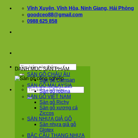
Bỏ
Vĩnh Xuyên, Vĩnh Hòa, Ninh Giang, Hải Phòng
qua
goodceo88@gmail.com
nội
0988 625 858
dung
Tìm
DANH MỤC SẢN PHẨM
kiếm:
SÀN GỖ CHÂU ÂU
Sàn gỗ Camsan
SÀN GỖ MALAYSIA
Tìm
Sàn gỗ robina
kiếm:
SÀN GỖ VIỆT NAM
Sàn gỗ Richy
Sàn gỗ xương cá
Ziccos
SÀN NHỰA GIẢ GỖ
Sàn nhựa giả gỗ
Glotex
BẬC CẦU THANG NHỰA