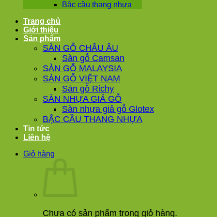
Bậc cầu thang nhựa
Trang chủ
Giới thiệu
Sản phẩm
SÀN GỖ CHÂU ÂU
Sàn gỗ Camsan
SÀN GỖ MALAYSIA
SÀN GỖ VIỆT NAM
Sàn gỗ Richy
SÀN NHỰA GIẢ GỖ
Sàn nhựa giả gỗ Glotex
BẬC CẦU THANG NHỰA
Tin tức
Liên hệ
Giỏ hàng
Chưa có sản phẩm trong giỏ hàng.