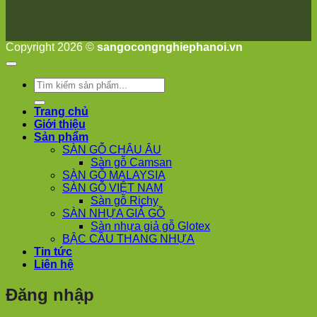
Thiện
Đoài
Phương
Nha
Copyright 2026 ©
sangocongnghiephanoi.vn
Trang
Phúc
Thọ
Tìm
Phúc
kiếm:
Lộc
Trang chủ
Giới thiệu
Sản phẩm
SÀN GỖ CHÂU ÂU
Sàn gỗ Camsan
SÀN GỖ MALAYSIA
SÀN GỖ VIỆT NAM
Sàn gỗ Richy
SÀN NHỰA GIẢ GỖ
Sàn nhựa giả gỗ Glotex
BẬC CẦU THANG NHỰA
Tin tức
Liên hệ
Đăng nhập