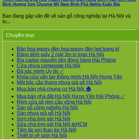
Bình Hương Sơn Chương Mỹ Nam Định Phú Nghĩa Xuân Mai
Bạn đang gặp vấn đề về sàn gỗ công nghiệp tại Hà Nội và
lo...
Chuyên mục
Bàn hoa epoxy đèn hoa epoxy đèn led trang trí
Băng dính giấy 2 mặt 3m in logo Hà Nội
Bìa carton nguyên tấm đóng hàng Hải Phòng
Cửa nhựa composite Hà Nội
Đã xác minh Uy tín ✅
Khóa cửa vân tay thông minh Hà Nội Hưng Yên
Mặt bậc cầu thang nhựa giả gỗ Hà Nội
Mua bán nhà chung cư Hà Nội 🏠
Mua bán nhà đất Hà Nội Hưng Yên Hải Phòng ✅
Rèm cửa sổ rèm cầu vồng Hà Nội
Sàn gỗ công nghiệp Hà Nội
Sàn nhựa giả gỗ Hà Nội
Sơn nhà trọn gói Hà Nội
Sửa nhà trọn gói Hà Nội tpHCM
Tấm ốp sợi than tre Hà Nội
Thiết bị vệ sinh Hà Nội