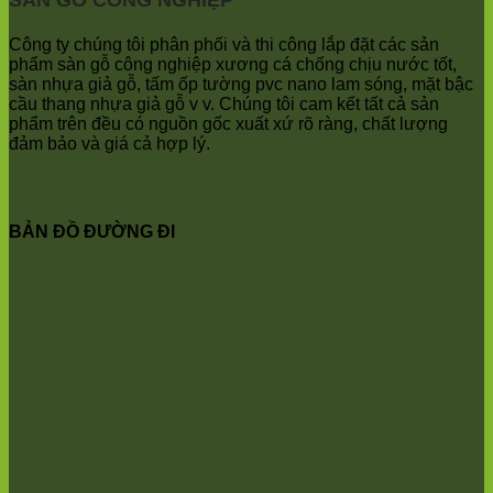
SÀN GỖ CÔNG NGHIỆP
Giã
Minh
Kim
Châu
Anh
Ninh
Công ty chúng tôi phân phối và thi công lắp đặt các sản
Bình
phẩm sàn gỗ công nghiệp xương cá chống chịu nước tốt,
Quảng
sàn nhựa giả gỗ, tấm ốp tường pvc nano lam sóng, mặt bậc
Oai
cầu thang nhựa giả gỗ v v. Chúng tôi cam kết tất cả sản
Vật
phẩm trên đều có nguồn gốc xuất xứ rõ ràng, chất lượng
Lại
đảm bảo và giá cả hợp lý.
Cổ
Đô
Bất
Bạt
BẢN ĐỒ ĐƯỜNG ĐI
Bắc
Ninh
Suối
Hai
Ba
Vì
Yên
Bài
Sơn
Tây
Hưng
Yên
Tùng