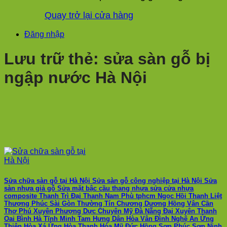
Quay trở lại cửa hàng
Đăng nhập
Lưu trữ thẻ:
sửa sàn gỗ bị
ngập nước Hà Nội
Sửa chữa sàn gỗ tại Hà Nội Sửa sàn gỗ công nghiệp tại Hà Nội Sửa
sàn nhựa giả gỗ Sửa mặt bậc cầu thang nhựa sửa cửa nhựa
composite Thanh Trì Đại Thanh Nam Phù tphcm Ngọc Hồi Thanh Liệt
Thượng Phúc Sài Gòn Thường Tín Chương Dương Hồng Vân Cần
Thơ Phú Xuyên Phượng Dực Chuyên Mỹ Đà Nẵng Đại Xuyên Thanh
Oai Bình Hà Tĩnh Minh Tam Hưng Dân Hòa Vân Đình Nghệ An Ứng
Thiên Hòa Xá Ứng Hòa Thanh Hóa Mỹ Đức Hồng Sơn Phúc Sơn Ninh